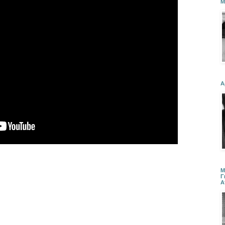
Μ
Α
Μ
Γ
Α