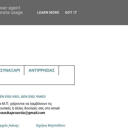
 user-agent
nerate usage
LEARN MORE
GOT IT
ΣΥΝΑΞΑΡΙ
ΑΝΤΙΡΡΗΣΙΑΣ
ΕΝ ΕΧΩ ΗΧΟ, ΔΕΝ ΕΧΩ ΥΛΙΚΟ!
α Μ.Π. χαίρονται να λαμβάνουν τις
ουσικές ή άλλες δουλειές σας στο email
ousikaproastia@gmail.com
ρχείο Λιάνας
Ειρήνη Φιλιππίδου