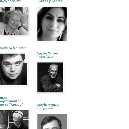
αλανδρενιώτη
- Gritos y Cantos
ρχείο Αλέξη Βάκη
Αρχείο Θανάση
Γκαϊφύλλια
άκης
καρτζόπουλος -
πό το "Άρωμα"
Αρχείο Μιχάλη
Γρηγορίου