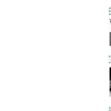
Δ
Κ
Α
Κ
-
τ
Α
Π