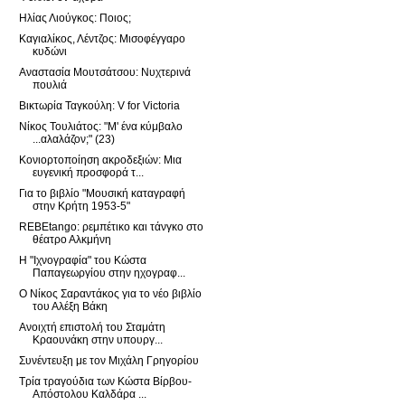
Ηλίας Λιούγκος: Ποιος;
Καγιαλίκος, Λέντζος: Μισοφέγγαρο
κυδώνι
Αναστασία Μουτσάτσου: Νυχτερινά
πουλιά
Βικτωρία Ταγκούλη: V for Victoria
Νίκος Τουλιάτος: "Μ' ένα κύμβαλο
...αλαλάζον;" (23)
Κονιορτοποίηση ακροδεξιών: Μια
ευγενική προσφορά τ...
Για το βιβλίο "Μουσική καταγραφή
στην Κρήτη 1953-5"
REBEtango: ρεμπέτικο και τάνγκο στο
θέατρο Αλκμήνη
Η "Ιχνογραφία" του Κώστα
Παπαγεωργίου στην ηχογραφ...
Ο Νίκος Σαραντάκος για το νέο βιβλίο
του Αλέξη Βάκη
Ανοιχτή επιστολή του Σταμάτη
Κραουνάκη στην υπουργ...
Συνέντευξη με τον Μιχάλη Γρηγορίου
Τρία τραγούδια των Κώστα Βίρβου-
Απόστολου Καλδάρα ...