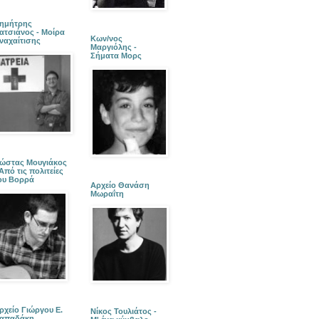
ημήτρης
ατσιάνος - Μοίρα
Κων/νος
ναχαίτισης
Μαργιόλης -
Σήματα Μορς
ώστας Μουγιάκος
 Από τις πολιτείες
ου Βορρά
Αρχείο Θανάση
Μωραΐτη
ρχείο Γιώργου Ε.
Νίκος Τουλιάτος -
απαδάκη