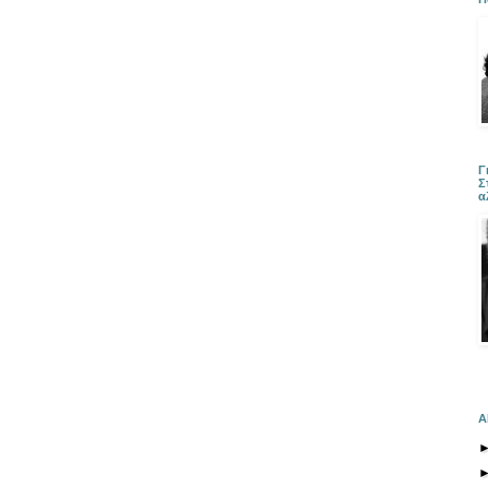
Γ
Σ
α
Α