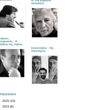
Μ' ένα κύμβαλο
αλαλάζον;
ιώργος
ταυριανός - Η
λήθεια της νύχτας
Συνεντεύξεις - Ηρ.
Οικονόμου
ΡΧΕΙΟΘΗΚΗ
►
2025
(10)
►
2024
(8)