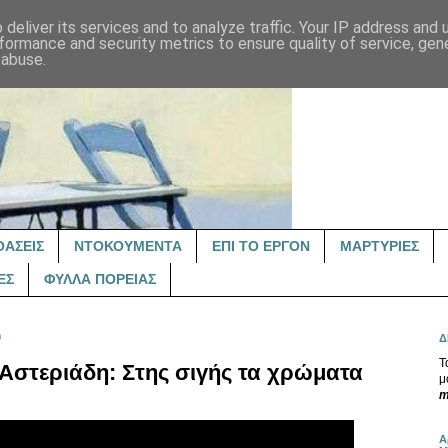
deliver its services and to analyze traffic. Your IP address and
formance and security metrics to ensure quality of service, ge
 abuse.
ΟΑΣΕΙΣ
ΝΤΟΚΟΥΜΕΝΤΑ
ΕΠΙ ΤΟ ΕΡΓΟΝ
ΜΑΡΤΥΡΙΕΣ
ΕΣ
ΦΥΛΛΑ ΠΟΡΕΙΑΣ
0
Δ
Τ
η Αστεριάδη: Στης σιγής τα χρώματα
μ
m
Α