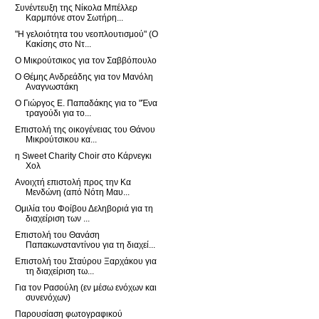
Συνέντευξη της Νίκολα Μπέλλερ
Καρμπόνε στον Σωτήρη...
"Η γελοιότητα του νεοπλουτισμού" (Ο
Κακίσης στο Ντ...
Ο Μικρούτσικος για τον Σαββόπουλο
Ο Θέμης Ανδρεάδης για τον Μανόλη
Αναγνωστάκη
Ο Γιώργος Ε. Παπαδάκης για το "Ένα
τραγούδι για το...
Επιστολή της οικογένειας του Θάνου
Μικρούτσικου κα...
η Sweet Charity Choir στο Κάρνεγκι
Χολ
Ανοιχτή επιστολή προς την Κα
Μενδώνη (από Νότη Μαυ...
Ομιλία του Φοίβου Δεληβοριά για τη
διαχείριση των ...
Επιστολή του Θανάση
Παπακωνσταντίνου για τη διαχεί...
Επιστολή του Σταύρου Ξαρχάκου για
τη διαχείριση τω...
Για τον Ρασούλη (εν μέσω ενόχων και
συνενόχων)
Παρουσίαση φωτογραφικού