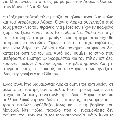
ντε Μπούργκος, ο οποίος με μύησε στον Λόρκα αλλά και
στον Μανουέλ Ντε Φάλια.
Υπήρξε μια φοβερή φιλία μεταξύ του ηλικιωμένου Ντε Φάλια
και του νεαρότατου Λόρκα. Όταν ο Λόρκα συνελήφθη από
τους μπασκίνες του Φράνκο, για μέρες τον είχαν κλειδωμένο
χωρίς να ξέρει κανείς που. Το έμαθε ο Ντε Φάλια και πήγε
εκεί, και νόμιζε ότι με την αίγλη και τη φήμη που είχε θα
μπορούσε να τον σώσει. Όμως, φαίνεται ότι οι χωροφύλακες
τον είχαν δείρει τον Λόρκα πολύ άσχημα, και φυσικά δεν
κατάφερε ούτε να τον δει. Αυτό μου θυμίζει το στίχο που
μετέφρασε ο Ελύτης: «
Χωροφυλάκοι και τον πάνε / απ’ όξω
κάθονται, μιλάνε / πίνουν κρασί και βλαστημάνε
». Αυτή η
στιγμή του έτυχε του κακορίζικου του Λόρκα, όπως την είχε ο
ίδιος περιγράψει στο «
Gitano
».
Ένας συνθέτης διαβάζοντας Λόρκα οδηγείται κατευθείαν σε
μελοποιίες· του τρέχουν τα σάλια. Τόσο προκλητικός είναι ο
στίχος του Λόρκα για ένα συνθέτη. Ο ίδιος ο Λόρκα έκανε μια
συλλογή λαϊκών τραγουδιών της Ισπανίας, τα εναρμόνισε με
τρόπο εντελώς ορθόδοξο, ίσως και με τη βοήθεια του
Μανουέλ
N
τε Φάλια, παρόλο που οι εναρμονίσεις δεν
φαίνεται πουθενά καμία τολμηρή συγχορδία, μόνο έβδομες