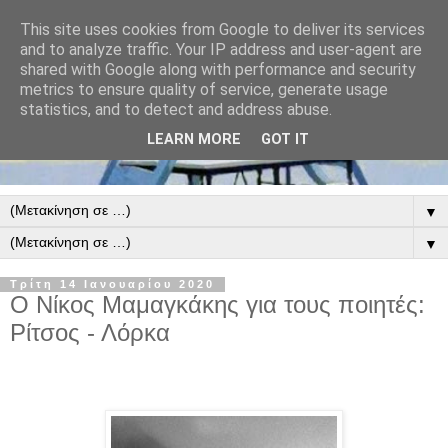
This site uses cookies from Google to deliver its services
and to analyze traffic. Your IP address and user-agent are
shared with Google along with performance and security
metrics to ensure quality of service, generate usage
statistics, and to detect and address abuse.
LEARN MORE
GOT IT
▼
▼
Τρίτη 14 Ιανουαρίου 2020
Ο Νίκος Μαμαγκάκης για τους ποιητές:
Ρίτσος - Λόρκα