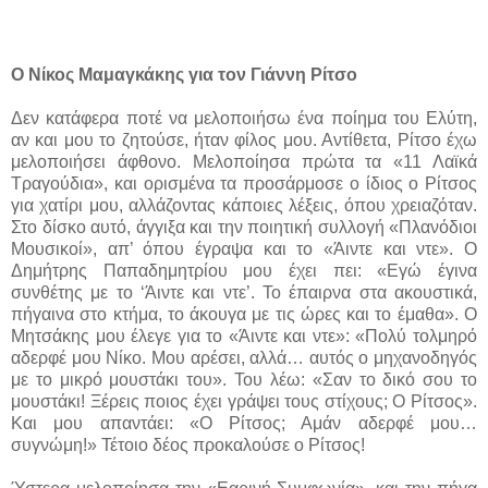
Ο Νίκος Μαμαγκάκης για τον Γιάννη Ρίτσο
Δεν κατάφερα ποτέ να μελοποιήσω ένα ποίημα του Ελύτη,
αν και μου το ζητούσε, ήταν φίλος μου. Αντίθετα, Ρίτσο έχω
μελοποιήσει άφθονο. Μελοποίησα πρώτα τα «11 Λαϊκά
Τραγούδια», και ορισμένα τα προσάρμοσε ο ίδιος ο Ρίτσος
για χατίρι μου, αλλάζοντας κάποιες λέξεις, όπου χρειαζόταν.
Στο δίσκο αυτό, άγγιξα και την ποιητική συλλογή «Πλανόδιοι
Μουσικοί», απ’ όπου έγραψα και το «Άιντε και ντε». Ο
Δημήτρης Παπαδημητρίου μου έχει πει: «Εγώ έγινα
συνθέτης με το ‘Άιντε και ντε’. Το έπαιρνα στα ακουστικά,
πήγαινα στο κτήμα, το άκουγα με τις ώρες και το έμαθα». Ο
Μητσάκης μου έλεγε για το «Άιντε και ντε»: «Πολύ τολμηρό
αδερφέ μου Νίκο. Μου αρέσει, αλλά… αυτός ο μηχανοδηγός
με το μικρό μουστάκι του». Του λέω: «Σαν το δικό σου το
μουστάκι! Ξέρεις ποιος έχει γράψει τους στίχους; Ο Ρίτσος».
Και μου απαντάει: «Ο Ρίτσος; Αμάν αδερφέ μου…
συγνώμη!» Τέτοιο δέος προκαλούσε ο Ρίτσος!