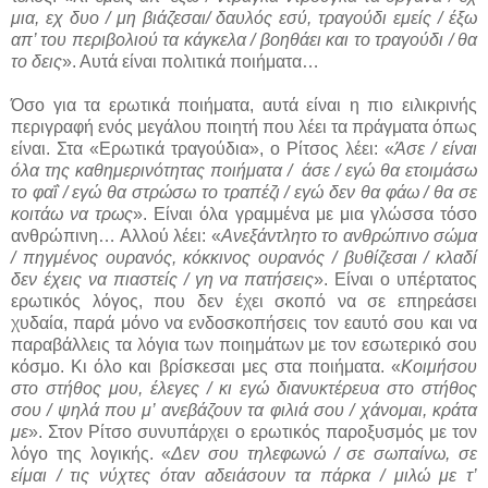
μια, εχ δυο / μη βιάζεσαι/ δαυλός εσύ, τραγούδι εμείς / έξω
απ’ του περιβολιού τα κάγκελα / βοηθάει και το τραγούδι / θα
το δεις
». Αυτά είναι πολιτικά ποιήματα…
Όσο για τα ερωτικά ποιήματα, αυτά είναι η πιο ειλικρινής
περιγραφή ενός μεγάλου ποιητή που λέει τα πράγματα όπως
είναι. Στα «Ερωτικά τραγούδια», ο Ρίτσος λέει: «
Άσε / είναι
όλα της καθημερινότητας ποιήματα / άσε / εγώ θα ετοιμάσω
το φαΐ / εγώ θα στρώσω το τραπέζι / εγώ δεν θα φάω / θα σε
κοιτάω να τρως
». Είναι όλα γραμμένα με μια γλώσσα τόσο
ανθρώπινη… Αλλού λέει: «
Ανεξάντλητο το ανθρώπινο σώμα
/ πηγμένος ουρανός, κόκκινος ουρανός / βυθίζεσαι / κλαδί
δεν έχεις να πιαστείς / γη να πατήσεις
». Είναι ο υπέρτατος
ερωτικός λόγος, που δεν έχει σκοπό να σε επηρεάσει
χυδαία, παρά μόνο να ενδοσκοπήσεις τον εαυτό σου και να
παραβάλλεις τα λόγια των ποιημάτων με τον εσωτερικό σου
κόσμο. Κι όλο και βρίσκεσαι μες στα ποιήματα. «
Κοιμήσου
στο στήθος μου, έλεγες / κι εγώ διανυκτέρευα στο στήθος
σου / ψηλά που μ’ ανεβάζουν τα φιλιά σου / χάνομαι, κράτα
με
». Στον Ρίτσο συνυπάρχει ο ερωτικός παροξυσμός με τον
λόγο της λογικής. «
Δεν σου τηλεφωνώ / σε σωπαίνω, σε
είμαι / τις νύχτες όταν αδειάσουν τα πάρκα / μιλώ με τ’