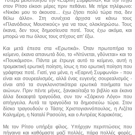
Ύστερα μελοποίησα την «Εαρινή Συμφωνία», και την πήγα
στον Ρίτσο είκοσι μέρες πριν πεθάνει. Με πήρε τηλέφωνο:
«Νικάκι μου το άκουσα… έχω ζήσει πολύ τώρα πια, δεν
θέλω άλλο». Στη συνέχεια άρχισα να κάνω τους
«Πλανόδιους Μουσικούς» για να τους ολοκληρώσω. Τους
έκανα, δεν τους δημοσίευσα ποτέ. Τους έχω ακόμα, και
μπορώ να πω όλους τους στίχους απ’ έξω.
Και μετά έπεσα στα «Ερωτικά». Όταν πρωτοπήρα το
κείμενο, έκανα απανωτά δύο, το «Ντύνεται, γδύνεται» και το
«Πουκάμισο». Πάντα με έτρωγε αυτό το κείμενο, αυτή η
τρομακτική ερωτική ποίηση, ίσως η πιο ερωτική ποίηση που
γράφτηκε ποτέ. Γιατί, για μένα, η «Εαρινή Συμφωνία» - που
είναι και σουρεαλισμός, αλλά ένας ευγενής σουρεαλισμός -
είναι από τα συγκλονιστικότερα ερωτικά ποιήματα των
αιώνων. Πριν πέντε μήνες, ξανακοίταξα το βιβλίο και έκανα
άλλα δεκαεφτά τραγούδια, συν τον «Σάρκινο Λόγο» που
απήγγειλα. Αυτά τα τραγούδια τα δημοσιεύω τώρα. Στον
δίσκο τραγουδούν ο Τάσης Χριστογιαννόπουλος, η Λιζέτα
Καλημέρη, η Ναταλί Ρασούλη, και ο Αντρέας Καρακότας.
Με τον Ρίτσο υπήρξα φίλος. Υπήρχαν περιπτώσεις που
πήγαινα και καθόμαστε μαζί πολλές, πάρα πολλές φορές,