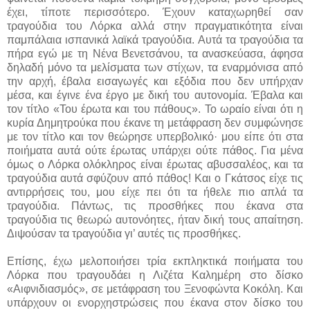
έχει, τίποτε περισσότερο. Έχουν καταχωρηθεί σαν
τραγούδια του Λόρκα αλλά στην πραγματικότητα είναι
παμπάλαια ισπανικά λαϊκά τραγούδια. Αυτά τα τραγούδια τα
πήρα εγώ με τη Νένα Βενετσάνου, τα ανασκεύασα, άφησα
δηλαδή μόνο τα μελίσματα των στίχων, τα εναρμόνισα από
την αρχή, έβαλα εισαγωγές και εξόδια που δεν υπήρχαν
μέσα, και έγινε ένα έργο με δική του αυτονομία. Έβαλα και
τον τίτλο «Του έρωτα και του πάθους». Το ωραίο είναι ότι η
κυρία Δημητρούκα που έκανε τη μετάφραση δεν συμφώνησε
με τον τίτλο και τον θεώρησε υπερβολικό· μου είπε ότι στα
ποιήματα αυτά ούτε έρωτας υπάρχει ούτε πάθος. Για μένα
όμως ο Λόρκα ολόκληρος είναι έρωτας αβυσσαλέος, και τα
τραγούδια αυτά σφύζουν από πάθος! Και ο Γκάτσος είχε τις
αντιρρήσεις του, μου είχε πει ότι τα ήθελε πιο απλά τα
τραγούδια. Πάντως, τις προσθήκες που έκανα στα
τραγούδια τις θεωρώ αυτονόητες, ήταν δική τους απαίτηση.
Διψούσαν τα τραγούδια γι’ αυτές τις προσθήκες.
Επίσης, έχω μελοποιήσει τρία εκπληκτικά ποιήματα του
Λόρκα που τραγουδάει η Λιζέτα Καλημέρη στο δίσκο
«Αιφνιδιασμός», σε μετάφραση του Ξενοφώντα Κοκόλη. Και
υπάρχουν οι ενορχηστρώσεις που έκανα στον δίσκο του