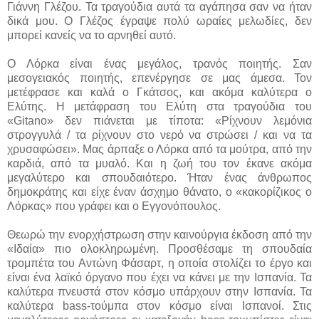
Γιάννη Γλέζου. Τα τραγούδια αυτά τα αγάπησα σαν να ήταν
δικά μου. Ο Γλέζος έγραψε πολύ ωραίες μελωδίες, δεν
μπορεί κανείς να το αρνηθεί αυτό.
Ο Λόρκα είναι ένας μεγάλος, τρανός ποιητής. Σαν
μεσογειακός ποιητής, επενέργησε σε μας άμεσα. Τον
μετέφρασε και καλά ο Γκάτσος, και ακόμα καλύτερα ο
Ελύτης. Η μετάφραση του Ελύτη στα τραγούδια του
«
Gitano
» δεν πιάνεται με τίποτα: «Ρίχνουν λεμόνια
στρογγυλά / τα ρίχνουν στο νερό να στρώσει / και να τα
χρυσαφώσει». Μας άρπαξε ο Λόρκα από τα μούτρα, από την
καρδιά, από τα μυαλό. Και η ζωή του τον έκανε ακόμα
μεγαλύτερο και σπουδαιότερο. Ήταν ένας άνθρωπος
δημοκράτης και είχε έναν άσχημο θάνατο, ο «κακορίζικος ο
Λόρκας» που γράφει και ο Εγγονόπουλος.
Θεωρώ την ενορχήστρωση στην καινούργια έκδοση από την
«Ιδαία» πιο ολοκληρωμένη. Προσθέσαμε τη σπουδαία
τρομπέτα του Αντώνη Φάσαρτ, η οποία στολίζει το έργο και
είναι ένα λαϊκό όργανο που έχει να κάνει με την Ισπανία. Τα
καλύτερα πνευστά στον κόσμο υπάρχουν στην Ισπανία. Τα
καλύτερα
bass
-τούμπα στον κόσμο είναι Ισπανοί. Στις