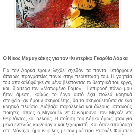
Ο Νίκος Μαμαγκάκης για τον Φεντερίκο Γκαρθία Λόρκα
Για τον Λόρκα έχουν λεχθεί σχεδόν τα πάντα· υπάρχουν
άπειρες πραγματείες πάνω στην περίπτωσή του. Η γοητεία
του αποκαλύφθηκε σε μένα βλέποντας τα θεατρικά του έργα,
και ιδιαίτερα τον «Ματωμένο Γάμο». Η επιρροή πάνω μου
ήταν άμεση, καθώς το έργο αυτό έχει πολλά κρητικά
στοιχεία· αν ήμουν σκηνοθέτης, θα το σκηνοθετούσα σε ένα
κρητικό πλαίσιο. Διάβαζα παράλληλα και άλλους ισπανούς
ποιητές, όπως ο Μιγκουέλ ντ’ Ουναμούνο, τον Μιγκέλ ντε
Θερβάντες, και άλλους. Η ποίηση του Λόρκα όμως ήταν για
μένα εντελώς καινούργια και ξεχωριστή. Και όταν σπούδαζα
στο Μόναχο, ήμουν φίλος με τον μαέστρο Ραφαέλ Φρίμπεκ