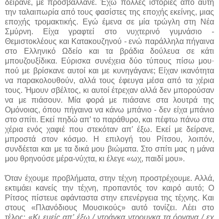
δείρανε, με προσβάλλανε. Έχω πολλές ιστορίες από αυτή
την ταλαιπωρία από τους φασίστες της εποχής εκείνης, μιας
εποχής τρομακτικής. Εγώ έμενα σε μία τρώγλη στη Νέα
Σμύρνη. Είχα γραφτεί στο νυχτερινό γυμνάσιο -
Θεμιστοκλέους και Κατακουζηνού - ενώ παράλληλα πήγαινα
στο Ελληνικό Ωδείο και τα βράδια δούλευα σε κάτι
μπουζουξίδικα. Εύρισκα συνέχεια δύο τύπους πίσω μου·
πού με βρίσκανε αυτοί και με κυνηγάγανε; Είχαν ικανότητα
να παρακολουθούν, αλλά τους έφευγα μέσα από τα χέρια
τους. Ήμουν σβέλτος, κι αυτοί έτρεχαν αλλά δεν μπορούσαν
να με πιάσουν. Μία φορά με πιάσανε στα λουτρά της
Ομόνοιας, όπου πήγαινα να κάνω μπάνιο - δεν είχα μπάνιο
στο σπίτι. Εκεί πηδώ απ’ το παράθυρο, και πέφτω πάνω στα
χέρια ενός χαφιέ που στεκόταν απ’ έξω. Εκεί με δείρανε,
μπροστά στον κόσμο. Η επιλογή του Ρίτσου, λοιπόν,
συνδέεται και με τα δικά μου βιώματα. Στο σπίτι μας η μάνα
μου θρηνούσε μέρα-νύχτα, κι έλεγε «ωχ, παιδί μου».
Όταν έχουμε προβλήματα, στην τέχνη προστρέχουμε. Αλλά,
εκτιμάει κανείς την τέχνη, προπαντός τον καιρό αυτό; Ο
Ρίτσος πίστευε αφάνταστα στην επενέργεια της τέχνης. Και
στους «Πλανόδιους Μουσικούς» αυτό τονίζει. Λέει στο
τέλος: «
Κι εμείς απ’ έξω / ντράγκα ντρουγκα τα όργανα / εχ