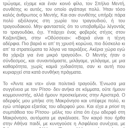
τρώγαμε, είχαμε και έναν κοινό φίλο, τον Σπήλιο Μεντή,
συνθέτης κι αυτός, τον οποίο αγάπαγε πολύ. Ήταν τόσο
καλός άνθρωπος ο Μεντής. Και σαν συνθέτης υπήρξε πάρα
πολύ αξιόλογος στη χωρία του τραγουδιού, ή του
τραγουδακιού. Μην φανταστείς ότι το υποβαθμίζω λέγοντάς
το τραγουδάκι, όχι. Υπάρχει ένας φοβερός στίχος στον
Καζαντζάκη, στην «Οδύσσεια»: «Βαριά είναι η τέχνη
αδέρφια. Πιο βαριά κι απ’ τη χρυσή κορώνα, πιο δύσκολο κι
απ’ τα στρατεύματα τα λόγια να ταιριάξεις. Ακέρια χώρα εγώ
θα χάριζα για ένα μικρό τραγούδι». Ο Μεντής ήταν ο
σύνδεσμος, και συναντιόμαστε, μιλάγαμε, γελάγαμε, με μια
καθαρότητα, χωρίς καμιά χυδαιότητα, σαν κι αυτή που
κυριαρχεί στα κατά συνθήκη πράγματα.
Το «Άιντε και ντε» είναι πολιτικό τραγούδι. Ένιωσα μια
συγγένεια με τον Ρίτσο∙ δεν ανήκα σε κόμματα, ούτε ήμουν
κομμουνιστής, αλλά ήμουν προσκείμενος στην Αριστερά. Ο
αδερφός μου μπήκε στη Μακρόνησο και υπέφερε πολύ, κι
εγώ υπέφερα εξαιτίας του αδερφού μου. Και είχα
a priori
τη
συμπάθεια του Ρίτσου· μόλις του είπα ότι έχω αδερφό στη
Μακρόνησο, αυτόματα με αγκάλιασε. Τον καιρό που ήρθα
στην Αθήνα παιδί, με κυνηγούσε η Ασφάλεια συνέχεια, με