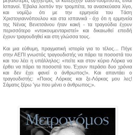
μεγαλύτερες ορχήστρες οι κατεξοχήν
bass
-τουμπίστες είναι
Ισπανοί. Έβαλα λοιπόν την τρομπέτα, τα ανασκεύασα λίγο,
και νομίζω ότι με την ερμηνεία του
T
άση
Χριστογιαννόπουλου και στα ισπανικά - όχι ότι η ερμηνεία
της Νένας Βενετσάνου ήταν κακή - τα τραγούδια έχουν
περισσότερο «ντοκουμενταριστεί» και δικαιωθεί επειδή
έχουν τραγουδηθεί και στη γλώσσα τους.
Και μια εύθυμη, πραγματική ιστορία για το τέλος… Πήγε
στην ΑΕΠΙ γνωστός τραγουδιστής να πάρει τα ποσοστά του
και του λέει η υπάλληλος: «πείτε και στον κύριο Λόρκα να
έρθει να πάρει τα ποσοστά του. Έχουν περάσει δυο χρόνια
και δεν έχει φανεί ο άνθρωπος!». Και απαντάει ο
τραγουδιστής: «Ποιος Λόρκας και ξε-Λόρκας μου λες!
Σάματις ξέρω ’γω που μένει ο άνθρωπος;».