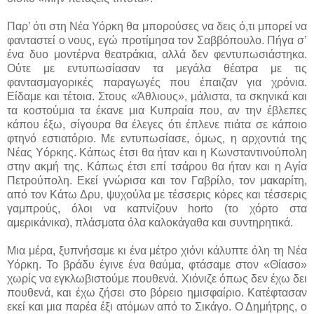
Παρ’ ότι στη Nέα Υόρκη θα μπορούσες να δεις ό,τι μπορεί να
φανταστεί ο νους, εγώ προτίμησα τον Σαββόπουλο. Πήγα σ’
ένα δυο μοντέρνα θεατράκια, αλλά δεν φεντυπωσιάστηκα.
Ούτε με εντυπωσίασαν τα μεγάλα θέατρα με τις
φαντασμαγορικές παραγωγές που έπαιζαν για χρόνια.
Είδαμε και τέτοια. Στους «Άθλιους», μάλιστα, τα σκηνικά και
τα κοστούμια τα έκανε μια Κυπραία που, αν την έβλεπες
κάπου έξω, σίγουρα θα έλεγες ότι έπλενε πιάτα σε κάποιο
φτηνό εστιατόριο. Με εντυπωσίασε, όμως, η αρχοντιά της
Nέας Yόρκης. Κάπως έτσι θα ήταν και η Κωνσταντινούπολη
στην ακμή της. Κάπως έτσι επί τσάρου θα ήταν και η Αγία
Πετρούπολη. Εκεί γνώρισα και τον Γαβρίλο, τον μακαρίτη,
από τον Kάτω Δρυ, ψυχούλα με τέσσερις κόρες και τέσσερις
γαμπρούς, όλοι να καπνίζουν horto (το χόρτο στα
αμερικάνικα), πλάσματα όλα καλοκάγαθα και συντηρητικά.
Μια μέρα, ξυπνήσαμε κι ένα μέτρο χιόνι κάλυπτε όλη τη Nέα
Υόρκη. Το βράδυ έγινε ένα θαύμα, φτάσαμε στον «Θίασο»
χωρίς να εγκλωβιστούμε πουθενά. Χιόνιζε όπως δεν έχω δει
πουθενά, και έχω ζήσει στο βόρειο ημισφαίριο. Κατέφτασαν
εκεί και μια παρέα έξι ατόμων από το Σικάγο. Ο Δημήτρης, ο