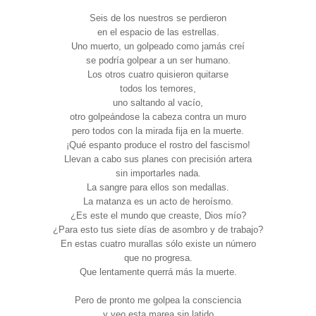
Seis de los nuestros se perdieron
en el espacio de las estrellas.
Uno muerto, un golpeado como jamás creí
se podría golpear a un ser humano.
Los otros cuatro quisieron quitarse
todos los temores,
uno saltando al vacío,
otro golpeándose la cabeza contra un muro
pero todos con la mirada fija en la muerte.
¡Qué espanto produce el rostro del fascismo!
Llevan a cabo sus planes con precisión artera
sin importarles nada.
La sangre para ellos son medallas.
La matanza es un acto de heroísmo.
¿Es este el mundo que creaste, Dios mío?
¿Para esto tus siete días de asombro y de trabajo?
En estas cuatro murallas sólo existe un número
que no progresa.
Que lentamente querrá más la muerte.
Pero de pronto me golpea la consciencia
y veo esta marea sin latido