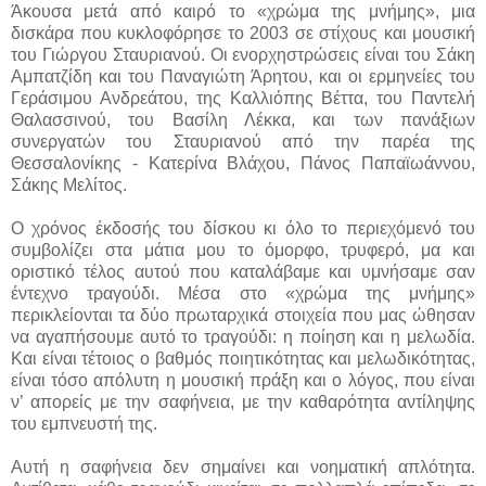
Άκουσα μετά από καιρό το «χρώμα της μνήμης», μια
δισκάρα που κυκλοφόρησε το 2003 σε στίχους και μουσική
του Γιώργου Σταυριανού. Οι ενορχηστρώσεις είναι του Σάκη
Αμπατζίδη και του Παναγιώτη Άρητου, και οι ερμηνείες του
Γεράσιμου Ανδρεάτου, της Καλλιόπης Βέττα, του Παντελή
Θαλασσινού, του Βασίλη Λέκκα, και των πανάξιων
συνεργατών του Σταυριανού από την παρέα της
Θεσσαλονίκης - Κατερίνα Βλάχου, Πάνος Παπαϊωάννου,
Σάκης Μελίτος.
Ο χρόνος έκδοσής του δίσκου κι όλο το περιεχόμενό του
συμβολίζει στα μάτια μου το όμορφο, τρυφερό, μα και
οριστικό τέλος αυτού που καταλάβαμε και υμνήσαμε σαν
έντεχνο τραγούδι. Μέσα στο «χρώμα της μνήμης»
περικλείονται τα δύο πρωταρχικά στοιχεία που μας ώθησαν
να αγαπήσουμε αυτό το τραγούδι: η ποίηση και η μελωδία.
Και είναι τέτοιος ο βαθμός ποιητικότητας και μελωδικότητας,
είναι τόσο απόλυτη η μουσική πράξη και ο λόγος, που είναι
ν’ απορείς με την σαφήνεια, με την καθαρότητα αντίληψης
του εμπνευστή της.
Αυτή η σαφήνεια δεν σημαίνει και νοηματική απλότητα.