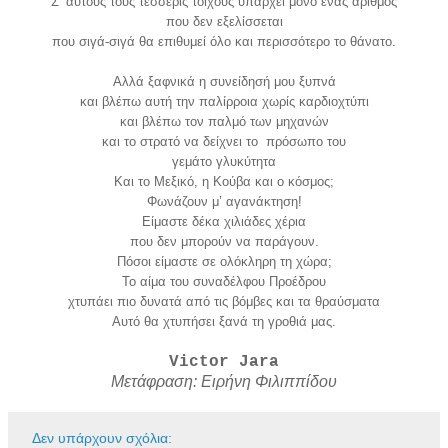
Σ’ αυτούς τους τέσσερις τοίχους υπάρχει μόνο ένας αριθμός
που δεν εξελίσσεται
που σιγά-σιγά θα επιθυμεί όλο και περισσότερο το θάνατο.
Αλλά ξαφνικά η συνείδησή μου ξυπνά
και βλέπω αυτή την παλίρροια χωρίς καρδιοχτύπι
και βλέπω τον παλμό των μηχανών
και το στρατό να δείχνει το πρόσωπο του
γεμάτο γλυκύτητα
Και το Μεξικό, η Κούβα και ο κόσμος;
Φωνάζουν μ’ αγανάκτηση!
Είμαστε δέκα χιλιάδες χέρια
που δεν μπορούν να παράγουν.
Πόσοι είμαστε σε ολόκληρη τη χώρα;
Το αίμα του συναδέλφου Προέδρου
χτυπάει πιο δυνατά από τις βόμβες και τα θραύσματα
Αυτό θα χτυπήσει ξανά τη γροθιά μας.
Victor Jara
Μετάφραση: Ειρήνη Φιλιππίδου
Δεν υπάρχουν σχόλια: