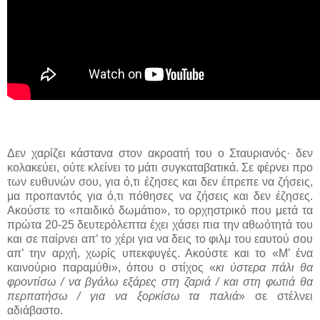
Δεν χαρίζει κάστανα στον ακροατή του ο Σταυριανός· δεν
κολακεύει, ούτε κλείνει το μάτι συγκαταβατικά. Σε φέρνει προ
των ευθυνών σου, για ό,τι έζησες και δεν έπρεπε να ζήσεις,
μα προπαντός για ό,τι πόθησες να ζήσεις και δεν έζησες.
Ακούστε το «παιδικό δωμάτιο», το ορχηστρικό που μετά τα
πρώτα 20-25 δευτερόλεπτα έχει χάσει πια την αθωότητά του
και σε παίρνει απ’ το χέρι για να δεις το φιλμ του εαυτού σου
απ’ την αρχή, χωρίς υπεκφυγές. Ακούστε και το «Μ’ ένα
καινούριο παραμύθι», όπου ο στίχος «
κι ύστερα πάλι θα
φροντίσω / να βγάλω εξάρες στη ζαριά / και στη φωτιά θα
περπατήσω / για να ξορκίσω τα παλιά
» σε στέλνει
αδιάβαστο.