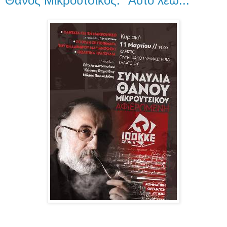
Θάνος Μικρούτσικος: "Αυτό λέω..."