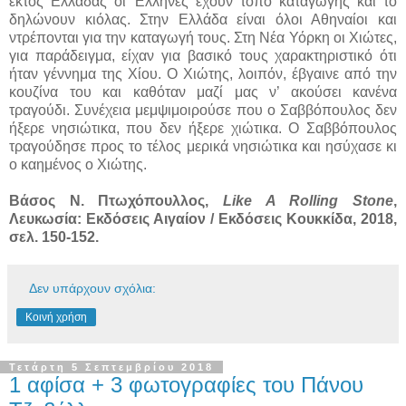
εκτός Ελλάδας οι Έλληνες έχουν τόπο καταγωγής και το
δηλώνουν κιόλας. Στην Ελλάδα είναι όλοι Αθηναίοι και
ντρέπονται για την καταγωγή τους. Στη Nέα Υόρκη οι Χιώτες,
για παράδειγμα, είχαν για βασικό τους χαρακτηριστικό ότι
ήταν γέννημα της Χίου. O Χιώτης, λοιπόν, έβγαινε από την
κουζίνα του και καθόταν μαζί μας ν’ ακούσει κανένα
τραγούδι. Συνέχεια μεμψιμοιρούσε που ο Σαββόπουλος δεν
ήξερε νησιώτικα, που δεν ήξερε χιώτικα. O Σαββόπουλος
τραγούδησε προς το τέλος μερικά νησιώτικα και ησύχασε κι
ο καημένος ο Xιώτης.
Βάσος Ν. Πτωχόπουλλος,
Like A Rolling Stone
,
Λευκωσία: Εκδόσεις Αιγαίον / Εκδόσεις Κουκκίδα, 2018,
σελ. 150-152.
Δεν υπάρχουν σχόλια:
Κοινή χρήση
Τετάρτη 5 Σεπτεμβρίου 2018
1 αφίσα + 3 φωτογραφίες του Πάνου