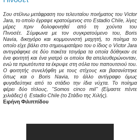
Σου στέλνω μετάφραση του τελευταίου ποιήματος του Victor
Jara, το οποίο έγραψε κρατούμενος στο Estadio Chile, λίγες
μέρες πριν δολοφονηθεί από τη χούντα του
Πινοσέτ. Σύμφωνα με τον συγκρατούμενο του, Boris
Navia, δικηγόρο και κομμουνιστή μαχητή, το ποίημα το
οποίο είχε βάλει στο σημειωματάριο του ο ίδιος ο Victor Jara
αντιγράφηκε σε δύο πακέτα τσιγάρα τα οποία δόθηκαν σε
ένα φοιτητή και ένα γιατρό οι οποίοι θα απελευθερώνονταν,
ενώ τα πρωτότυπα τα έκρυψε στη σόλα του παπουτσιού του.
Ο φοιτητής συνελήφθη με τους στίχους και βασανίστηκε
όπως και ο Boris Navia, το άλλο αντίγραφο όμως
φυγαδεύτηκε από το στάδιο την ίδια νύχτα. Το ποίημα
φέρει δύο τίτλους, "Somos cinco mil" (Είμαστε πέντε
χιλιάδες) ή Estadio Chile (το Στάδιο της Χιλής).
Ειρήνη Φιλιππίδου