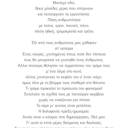
Μ
ονάχα
εδώ,
δέκα χιλιάδες χέρια που σπέρνουν
και λειτουργούν τα εργοστάσια.
Πόση ανθρωπότητα
με πείνα, κρύο, πανικό, πόνο,
πίεση ηθική, τρομοκρατία και τρέλα.
Έξι από τους ανθρώπους μας χάθηκαν
στ' αστέρια
Ένας νεκρός, χτυπημένος όπως ποτέ δεν πίστευα
πως θα μπορούσε να χτυπηθεί ένας άνθρωπος.
Άλλοι τέσσερις θέλησαν να τερματίσουν τον τρόμο τους
μ' ένα άλμα στο κενό,
άλλος χτυπώντας το κεφάλι του σ' έναν τοίχο,
όμως όλοι με το βλέμμα τους σταθερά στο θάνατο.
Τι τρόμο προκαλεί το πρόσωπο του φασισμού!
Εκτελούν τα σχέδιά τους με πανούργα ακρίβεια
χωρίς να νοιάζονται για τίποτα
Το αίμα γι’ αυτούς είναι μετάλλια.
Η δολοφονία πράξη ηρωισμού.
Αυτός είναι ο κόσμος που δημιούργησες, Θεέ μου;
Γι’ αυτό οι επτά μέρες θαύματος και δουλειάς;