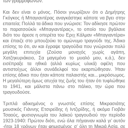
των γραμμοφώνων.
Και δεν είναι ο μόνος. Πόσοι γνωρίζουν ότι ο Δημήτρης
Γκόγκος ή Μπαγιαντέρας αναγκάστηκε κάποτε να βγει στην
επαιτεία; Πολλά τα άδικα που γνώρισε: Τον αδίκησε πρώτον
το παρατσούκλι «Μπαγιαντέρας», το οποίο του βγάλανε
διότι του άρεσε η οπερέτα του Εριχ Κάλμαν «Μπαγιαντέρα»
και έπαιζε στο μπουζούκι το ομώνυμο τραγούδι της. Άδικο
επίσης το ότι, αν και έγραψε τραγούδια που γνώρισαν πολύ
μεγάλη επιτυχία (Ζούσα μοναχός χωρίς αγάπη,
Χατζηκυριάκειο, Σα μαγεμένο το μυαλό μου, κ.ά.), δεν
εισέπραξε τα ηθικά (αλλά κυρίως υλικά) οφέλη που
αντιστοίχως άλλοι συνάδελφοί του εκαρπώθησαν. Ήταν
επίσης άδικο που ήταν κάποτε παλαιστής και... μικρόσωμος.
Η μεγαλύτερη όμως ατυχία της ζωής του ήταν ότι τυφλώθηκε
το 1941, και μάλιστα πάνω στο πάλκο, την ώρα που
τραγουδούσε.
Τριπλά αδικημένος ο γνωστός επίσης Μικρασιάτης
μουσικός Γιάννης Ετσιρείδης ή Ιντζιρίδης, ή ακόμα Γιοβάν
Τσαούς, φυσιογνωμία του λαϊκού τραγουδιού την περίοδο
1923-1940: Πρώτον διότι, ενώ όλα πήγαιναν καλά γι' αυτόν
-ήτοι 18 χρόνων ήταν φημισμένος σ' όλη τη Μικρά Ασία, σε