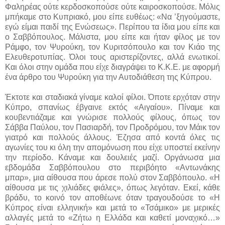
Φαληρέας ούτε κερδοσκοπούσε ούτε καιροσκοπούσε. Μόλις
μπήκαμε στο Kυπριακό, μου είπε ευθέως: «Να ’ξηγούμαστε,
εγώ είμαι παιδί της Eνώσεως». Περίπου τα ίδια μου είπε και
ο Σαββόπουλος. Μάλιστα, μου είπε και ήταν φίλος με τον
Pάμφο, τον Ψυρούκη, τον Kυριτσόπουλο και τον Kιάο της
Ελευθεροτυπίας. Όλοι τους αριστερίζοντες, αλλά ενωτικοί.
Και όλοι στην ομάδα που είχε διαγράψει το Κ.Κ.Ε. με αφορμή
ένα άρθρο του Ψυρούκη για την Αυτοδιάθεση της Κύπρου.
Έκτοτε και σταδιακά γίναμε καλοί φίλοι. Όποτε ερχόταν στην
Kύπρο, σπανίως έβγαινε εκτός «Aιγαίου». Πίναμε και
κουβεντιάζαμε και γνώρισε πολλούς φίλους, όπως τον
Σάββα Παύλου, τον Πασιαρδή, τον Προδρόμου, τον Μάικ τον
γιατρό και πολλούς άλλους. Έζησα από κοντά όλες τις
αγωνίες του κι όλη την απομόνωση που είχε υποστεί εκείνην
την περίοδο. Κάναμε και δουλειές μαζί. Οργάνωσα μια
εβδομάδα Σαββόπουλου στο περιβόητο «Αντωνάκης
μπαρ», μια αίθουσα που άρεσε πολύ στον Σαββόπουλο. «H
αίθουσα με τις χιλιάδες φιάλες», όπως λεγόταν. Εκεί, κάθε
βράδυ, το κοινό τον αποθέωνε όταν τραγουδούσε το «H
Κύπρος είναι ελληνική» και μετά το «Τσάμικο» με μερικές
αλλαγές μετά το «Ζήτω η Ελλάδα και καθετί μοναχικό…»