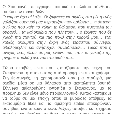
Ο Σταυριανός περιγράφει ποιητικά το πλαίσιο σύνθεσης
αυτών των τραγουδιών:
Ο καιρός έχει αλλάξει. Οι ξαφνικές καταιγίδες στη μέση ενός
γαλάζιου ουρανού μάς περιορίζουν τον ορίζοντα… κι ύστερα,
ο ήλιος που καίει το χώμα, τη θάλασσα, που πυρπολεί τον
ουρανό… τα καλοκαίρια που πλήττουν… ο έρωτας που δε
χωρά πια παντού και πιο πολύ στην καρδιά μου… έτσι
καθώς ακουμπά στην άκρη ενός τεράστιου σύννεφου
αιθαλομίχλης και ανήσυχων συνειδήσεων… Τώρα που η
ανάγκη ενός Θεού δε μας ενώνει πια, που τα γαλάζια της
μνήμης πουλιά χάνονται στα διαδίκτυα…
Τώρα ακριβώς είναι που χρειαζόμαστε την τέχνη του
Σταυριανού, η οποία εκτός από όμορφη είναι και χρήσιμη.
Στιγμές-στιγμές, τη χρησιμοποιώ σαν μια σταθερά, μια
σχεδία, μέσα σε μια θάλασσα από ακατάληπτα βουητά.
Σύννεφο αιθαλομίχλης εντοπίζει ο Σταυριανός, μα το
πρόβλημα δεν είναι μόνο περιβαλλοντικό. Καταδικαστήκαμε
να ζούμε σε μια εποχή όπου οι μυριάδες απόψεις, τα
εκατομμύρια
likes
και τα αμέτρητα
status
επικυρώνουν
συνήθως ένα απέραντο κενό. Λέξεις, απόψεις και σχήματα
που δεν μας βγάζουν πουθενά, παρεκτός στην ανακύκλωση