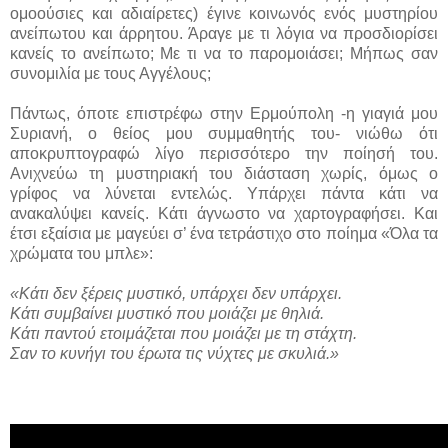
ομοούσιες και αδιαίρετες) έγινε κοινωνός ενός μυστηρίου
ανείπωτου και άρρητου. Άραγε με τι λόγια να προσδιορίσει
κανείς το ανείπωτο; Με τι να το παρομοιάσει; Μήπως σαν
συνομιλία με τους Αγγέλους;
Πάντως, όποτε επιστρέφω στην Ερμούπολη -η γιαγιά μου
Συριανή, ο θείος μου συμμαθητής του- νιώθω ότι
αποκρυπτογραφώ λίγο περισσότερο την ποίησή του.
Ανιχνεύω τη μυστηριακή του διάσταση χωρίς, όμως ο
γρίφος να λύνεται εντελώς. Υπάρχει πάντα κάτι να
ανακαλύψει κανείς. Κάτι άγνωστο να χαρτογραφήσει. Και
έτσι εξαίσια με μαγεύει σ’ ένα τετράστιχο στο ποίημα «Όλα τα
χρώματα του μπλε»:
«Κάτι δεν ξέρεις μυστικό, υπάρχει δεν υπάρχει.
Κάτι συμβαίνει μυστικό που μοιάζει με θηλιά.
Κάτι παντού ετοιμάζεται που μοιάζει με τη στάχτη.
Σαν το κυνήγι του έρωτα τις νύχτες με σκυλιά.»