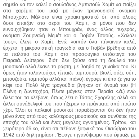
σημείο να τον καλεί ο σουλτάνος Αμπντούλ Χαμίτ να παίξει
στα χαρέμια του μαζί με έναν τραγουδιστή ονόματι
Μπουχράν. Μάλιστα είναι χαρακτηριστικό ότι από όλους
όσοι έπαιζαν στο σεράι του Χαμίτ, οι μόνοι που δεν
ευνουχήθηκαν ήταν ο Μπουχράν, ένας άλλος τυχερός,
ονόματι Ζουρναλή Μεμέτ και ο Γιοβάν Τσαούς. «Χαλάλι
τους», έλεγε ο Χαμίτ. Ενώ λοιπόν όλα πήγαιναν καλά,
έρχεται η μικρασιατική τραγωδία και ο Γιοβάν βρέθηκε από
τα παλάτια του Χαμίτ στα προσφυγικά υπόστεγα του
Πειραιά. Δεύτερον, διότι δεν ζούσε από τη δουλειά του
μουσικού αλλά έκανε το ράφτη, με βοηθό τη γυναίκα του. Κι
όμως ήταν ταλαντούχος (έπαιζε ταμπουρά, βιολί, σάζι, ούτι,
μπουζούκι, ταμπούρ αλλά και πιάνο), έγραφε κι έπαιζε για το
κέφι του. Πολύ λίγα τραγούδια βγήκαν στ' όνομά του (Η
Ελένη η ζωντοχήρα, Πέντε μάγκες στον Περαία κ.ά.) ενώ
άλλα του τα κλέβανε, όπως λέει ο Τάσος Σχορέλης αλλά και
άλλοι συνάδελφοί του που ήξεραν τα πράγματα από πρώτο
χέρι. Όλοι οι παλαιοί μουσικοί παραδέχονται ότι δεν ήταν
μόνο ένας από τους καλύτερους μουσικούς και συνθέτες της
εποχής του αλλά και ένας μεγάλος αγνοημένος. Τρίτον, και
χειρότερο άδικο, είναι ότι πέθανε ξαφνικά τον Οκτώβριο του
1942 από δηλητηρίαση: Έφαγε τηγανόψωμο που έφτιαξε με