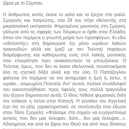
ζάρια με το Σύμπαν.
Ο άνθρωπος αυτός έκανε το καλό και το έριχνε στο γιαλό.
Σμυρνιός και πατριώτης, στα 28 του πήγε εθελοντής στη
μικρασιατική εκστρατεία. Φημισμένος μουσικός στη Σμύρνη,
γλίτωσε από τις σφαγές των Τούρκων κι ήρθε στην Ελλάδα,
όπου τον περίμενε η γνωστή μοίρα των προσφύγων. Κι εδώ
«εθελοντής» στη δημιουργία όχι μόνο ωραίων λαϊκών
τραγουδιών αλλά και (μαζί με τον Τούντα) παράγων
διαμόρφωσης και καθιέρωσης ενός στιλ λαϊκής μουσικής
που επικράτησε πριν ανακατευτούν τα μπουζούκια. Ο
Τούντας όμως, που δεν το έκανε εθελοντικά, συναποκόμισε
όλη τη σχετική δόξα αλλά και την ύλη. Ο Παπάζογλου
φαίνεται ότι περίμενε να τον ανταμείψει η ζωή ή, έστω, η
ωραία... κοιμωμένη Πολιτεία. Αντ' αυτού, πολλοί συνάδελφοί
του οικειοποιήθηκαν προς όφελός τους πολλά τραγούδια
του (έχουν δημοσιευτεί αυτά). Ο ίδιος πέθανε φυματικός διότι
τον τσάκισε η πείνα στην Κατοχή. Η γυναίκα του Αγγελική
έχει πει το εξής χαρακτηριστικό, σε συνέντευξη που έδωσε
στον Τάσο Σχορέλη: «Φτάσαμε στο σημείο να ευχαριστούμε
αυτούς που δεν μας έκλεψαν, διότι... δεν μας έκλεψαν...».
Αδικημένος και από τα ζάρια του Θεού και από τους δίσκους