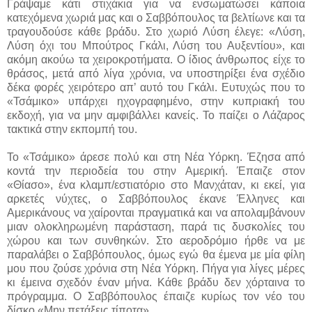
Γράψαμε κάτι στιχάκια για να ενσωματώσει κάποια
κατεχόμενα χωριά μας και ο Σαββόπουλος τα βελτίωνε και τα
τραγουδούσε κάθε βράδυ. Στο χωριό Λύση έλεγε: «Λύση,
Λύση όχι του Mπούτρος Γκάλι, Λύση του Αυξεντίου», και
ακόμη ακούω τα χειροκροτήματα. O ίδιος άνθρωπος είχε το
θράσος, μετά από λίγα χρόνια, να υποστηρίξει ένα σχέδιο
δέκα φορές χειρότερο απ’ αυτό του Γκάλι. Ευτυχώς που το
«Τσάμικο» υπάρχει ηχογραφημένο, στην κυπριακή του
εκδοχή, για να μην αμφιβάλλει κανείς. Το παίζει ο Λάζαρος
τακτικά στην εκπομπή του.
To «Τσάμικο» άρεσε πολύ και στη Νέα Υόρκη. Έζησα από
κοντά την περιοδεία του στην Αμερική. Έπαιζε στον
«Θίασο», ένα κλαμπ/εστιατόριο στο Μανχάταν, κι εκεί, για
αρκετές νύχτες, ο Σαββόπουλος έκανε Έλληνες και
Αμερικάνους να χαίρονται πραγματικά και να απολαμβάνουν
μιαν ολοκληρωμένη παράσταση, παρά τις δυσκολίες του
χώρου και των συνθηκών. Στο αεροδρόμιο ήρθε να με
παραλάβει ο Σαββόπουλος, όμως εγώ θα έμενα με μία φίλη
μου που ζούσε χρόνια στη Νέα Υόρκη. Πήγα για λίγες μέρες
κι έμεινα σχεδόν έναν μήνα. Κάθε βράδυ δεν χόρταινα το
πρόγραμμα. O Σαββόπουλος έπαιζε κυρίως τον νέο του
δίσκο «Mην πετάξεις τίποτα».