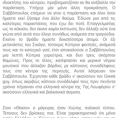
ιδιοκτήτης του κέντρου, προβληματιζόταν αν θα ανέβαλλε την
παράσταση. Υπήρχε μία μόνο άλλη προκράτηση. O
Σαββόπουλος επέμενε να γίνει η παράσταση και όλοι όσοι
ήμαστε εκεί ζήσαμε ένα άλλο θαύμα. Έδωσε μια από τις
καλύτερες παραστάσεις που έχω δει ποτέ. Επαγγελματίας
ως το κόκαλο, δεν έκανε καμία έκπτωση, δεν άλλαξε ούτε ένα
γιώτα από αυτά που έλεγε συνήθως ανάμεσα στα τραγούδια.
Εκείνο το βράδυ ήμαστε δεκατέσσερα άτομα. Οι έξι
μετανάστες του Σικάγο, τέσσερις Κύπριοι φοιτητές, ανάμεσά
τους και το κατοχικό γατί, έτσι αποκαλούσε ο Σαββόπουλος
μια λεπτή Κύπρια χορεύτρια, και δυο τρεις σκόρπιοι
θαμώνες. Προς το τέλος, κατέφτασαν και μερικοί νέγροι
μουσικοί που άλλαζαν βάρδιες με κάποιους συναδέλφους
τους στα κέντρα της περιοχής. Αυτοί λάτρευαν τον
Σαββόπουλο. Έρχονταν κάθε βράδυ ν’ ακούσουν τον Greek
guy, όπως ακριβώς κάποιοι συνάδελφοί τους πριν πενήντα
χρόνια πήγαιναν στα ελληνικά κέντρα της 7ης Λεωφόρου ν’
ακούσουν ελληνικά και βαλκανικά άσματα.
Στον «Θίασο» ο μάγειρας ήταν Χιώτης παλαιού τύπου.
Τέτοιους δεν βρίσκεις πια. Είναι χαρακτηριστικό ότι μόνο