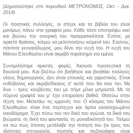
(Δημοσιεύτηκε στο περιοδικό ΜΕΤΡΟΝΟΜΟΣ, Οκτ. - Δεκ.
2014)
Οι ποιητικές συλλογές, οι στίχοι και τα βιβλία του είναι
μονίμως πάνω στο γραφείο μου. Κάθε τόσο επιστρέφω εκεί
και βιώνω την ονειρική του πραγματικότητα. Ενίοτε, με
αρκετό θράσος, τολμώ να μελοποιήσω κείμενό του. Εκείνος,
πάντοτε γενναιόδωρος, μου δίνει την ευχή του. Η ευχή του
Μάνου Ελευθερίου είναι ακριβό παράσημο για εμένα.
Συνομιλήσαμε αρκετές φορές. Άκουσε προσεχτικά τη
δουλειά μου. Και βλέπω ότι βοήθησε και βοηθάει πολλούς
νέους δημιουργούς. Δεν είναι επιεικής και χαριστικός. Είναι
ευθύβολος και ακριβοδίκαιος σ’ αυτά που θα σου πει. Με
δυο – τρεις κουβέντες του με πήγε μίλια μπροστά. Με τα
πύρινα γραφτά του μ’ έχει επηρεάσει βαθιά. Θητεύω στην
τέχνη του. Μελετάω τις εμμονές του. Ο κόσμος του Μάνου
Ελευθερίου είναι ένα περίτεχνο και άρτια ολοκληρωμένο
οικοδόμημα. Έχει πίσω του τον δικό του αγώνα, τα δικά του
βιώματα, τη δική του φαντασία, τη μοναδικότητά του. Τολμώ
να πω πως όποιος μετάλαβε την ποίησή του (οι τρεις του
ιδιότητες στιχουργός, ποιητής και πεζογράφος είναι