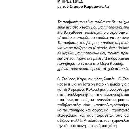
ΜΙΚΡΕΣ ΩΡΕΣ
με τον Σταύρο Καραμανιώλα
Τα ποιήματά μου είναι πολλά και δεν τα ’χ
είναι μες στο κεφάλι μου μαγνητοφωνημένα
Μα θα χαθούνε, σκέφθηκα, μια μέρα σαν 
γι' αυτό και απεφάσισα κασέτες να τα κάνω
Τα ποιήματα, τον βίο μου, κασέτες τώρα κ
για να τις παίζουν να μ' ακούν, όταν θα α
Κι αρχίζω: μαγνητοφωνώ και, πρώτα, πριν 
είμ’ απ' τον Πρίνο και με λέν’ Σταύρο Καρα
Γεννήθηκα το έντεκα στο Μέγα Καζαβήτι
χρόνια τουρκοκρατούμενα, τα χρόνια του Χ
Ο Σταύρος Καραμανιώλας λοιπόν. Ο Σταύ
κρατάει μια ανέσπερη παιδική ηλικία για
και οι Χειμερινοί Κολυμβητές πουυιοθέτησ
στο πανελλήνιο φως, στην «ελληνοκρατού
που ίσως κι εσείς, ω αναγνώστες μου ε
ποδηλατιστής: είναι καιαυτοβιογραφούμ
καιπαμπόνηρος και σοφός και, προπαντό
εξασφάλισα και σας παραθέτω, σας αφι
αξίζουν πολλά. Απολαύστε τον, χαμογελάσ
την τόσο ταπεινή, πρωινή του χάρη: