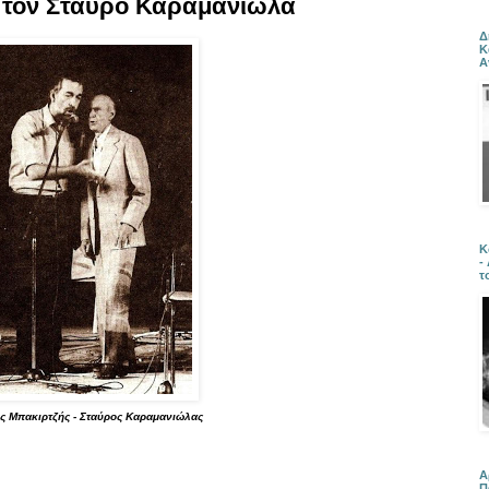
 τον Σταύρο Καραμανιώλα
Δ
Κ
Α
Κ
-
τ
ς Μπακιρτζής - Σταύρος Καραμανιώλας
Α
Π