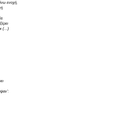
δίνω ενοχή,
χή.
ία.
ξέρει
οι (…)
ει
άψαν’:
,