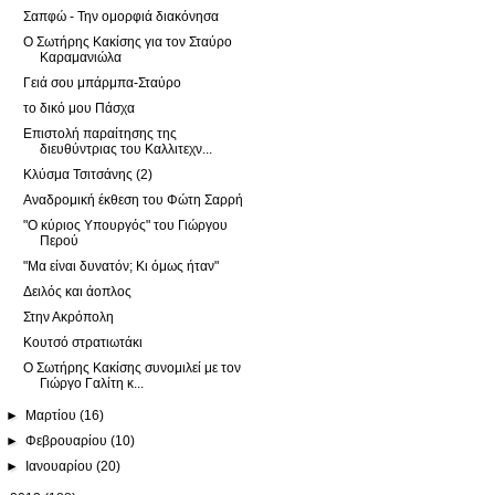
Σαπφώ - Την ομορφιά διακόνησα
Ο Σωτήρης Κακίσης για τον Σταύρο
Καραμανιώλα
Γειά σου μπάρμπα-Σταύρο
το δικό μου Πάσχα
Επιστολή παραίτησης της
διευθύντριας του Καλλιτεχν...
Κλύσμα Τσιτσάνης (2)
Αναδρομική έκθεση του Φώτη Σαρρή
"Ο κύριος Υπουργός" του Γιώργου
Περού
"Μα είναι δυνατόν; Κι όμως ήταν"
Δειλός και άοπλος
Στην Ακρόπολη
Κουτσό στρατιωτάκι
Ο Σωτήρης Κακίσης συνομιλεί με τον
Γιώργο Γαλίτη κ...
►
Μαρτίου
(16)
►
Φεβρουαρίου
(10)
►
Ιανουαρίου
(20)