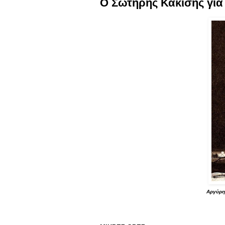
Ο Σωτήρης Κακίσης για
Αργύρη