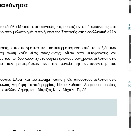
διακόνησα
Α
πυριδούλα Μπάκα στο τραγούδι,
παρουσιάζουν σε 4 εμφανίσεις στο
Ε
ιο από μελοποιημένα ποιήματα της Σαπφούς στη νεοελληνική αλλά
τριας, αποσπασματικό και κατακερματισμένο από το ταξίδι των
υ τη φωνή κάθε νέας ανάγνωσης. Μέσα από μεταφράσεις και
όν του. Οι δύο καλλιτέχνες συγκεντρώνουν σύγχρονες μελοποιήσεις
ητα των μεταφράσεων και την μαγεία της ανασύνθεσης του
Οδυσσέα Ελύτη και του Σωτήρη Κακίση.
Θα ακουστούν μελοποιήσεις
Α
υλου, Δημήτρη Παπαδημητρίου, Νίκου Ξυδάκη,
Angelique Ionatos,
Κ
ιστέλλας Δημητρίου, Μαρίζας Κωχ, Μιχάλη Τερζή.