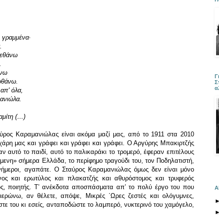
ω γραμμένα·
.
πεθάνω
.
άνω
Γ
ποθάνω.
Σ
α
απ' όλα,
μανιώλα.
αμίτη (…)
ρος Καραμανιώλας είναι ακόμα μαζί μας, από το 1911 στα 2010
 χάρη μας και γράφει και γράφει και γράφει. Ο Αργύρης Μπακιρτζής
αν αυτό το παιδί, αυτό το παλικαράκι το τρομερό, έφεραν επιτέλους
μενη» σήμερα Ελλάδα, το περίφημο τραγούδι του, τον Ποδηλατιστή,
νήμεροι, αγαπάτε. Ο Σταύρος Καραμανιώλας όμως δεν είναι μόνο
ενος και ερωτύλος και πλακατζής και αθυρόστομος και τρυφερός
ς, ποιητής. Τ’ ανέκδοτα αποσπάσματα απ’ το πολύ έργο του που
Α
ερώνω, αν θέλετε, απόψε, Μικρές ΄Ωρες ζεστές και ολόγυμνες,
τε του κι εσείς, ανταποδώστε το λαμπερό, νυκτερινό του χαμόγελο,