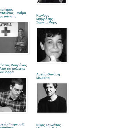
ημήτρης
ατσιάνος - Μοίρα
Κων/νος
ναχαίτισης
Μαργιόλης -
Σήματα Μορς
ώστας Μουγιάκος
 Από τις πολιτείες
ου Βορρά
Αρχείο Θανάση
Μωραΐτη
ρχείο Γιώργου Ε.
Νίκος Τουλιάτος -
απαδάκη