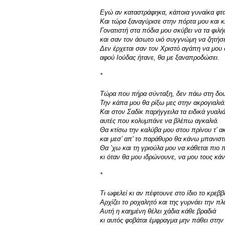
Εγώ αν καταστράφηκα, κάποια γυναίκα φταί
Και τώρα ξαναγύρισε στην πόρτα μου και κλ
Γονατιστή στα πόδια μου σκύβει να τα φιλή
και σαν τον άσωτο υιό συγγνώμη να ζητήσε
Δεν έρχεται σαν τον Χριστό αγάπη να μου 
αφού Ιούδας ήτανε, θα με ξαναπροδώσει.
*
Τώρα που πήρα σύνταξη, δεν πάω στη δου
Την κάπα μου θα ρίξω μες στην ακρογιαλιά
Και στον Σαδίκ παρήγγειλα τα ειδικά γυαλιά
αυτές που κολυμπάνε να βλέπω αγκαλιά.
Θα κτίσω την καλύβα μου στου πρίνου τ’ α
και μεσ’ απ’ το παράθυρο θα κάνω μπανιστ
Θα ’χω και τη γριούλα μου να κάθεται πιο 
κι όταν θα μου ιδρώνουνε, να μου τους κάν
*
Τι ωφελεί κι αν πέφτουνε στο ίδιο το κρεββά
Αρχίζει το ροχαλητό και της γυρνάει την πλ
Αυτή η καημένη θέλει χάδια κάθε βραδιά
κι αυτός φοβάται έμφραγμα μην πάθει στην