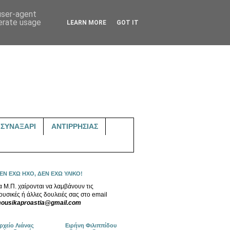
 user-agent
nerate usage
LEARN MORE
GOT IT
ΣΥΝΑΞΑΡΙ
ΑΝΤΙΡΡΗΣΙΑΣ
ΕΝ ΕΧΩ ΗΧΟ, ΔΕΝ ΕΧΩ ΥΛΙΚΟ!
α Μ.Π. χαίρονται να λαμβάνουν τις
ουσικές ή άλλες δουλειές σας στο email
ousikaproastia@gmail.com
ρχείο Λιάνας
Ειρήνη Φιλιππίδου