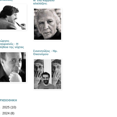
Μ' ένα κύμβαλο
αλαλάζον;
ιώργος
ταυριανός - Η
λήθεια της νύχτας
Συνεντεύξεις - Ηρ.
Οικονόμου
ΡΧΕΙΟΘΗΚΗ
►
2025
(10)
►
2024
(8)