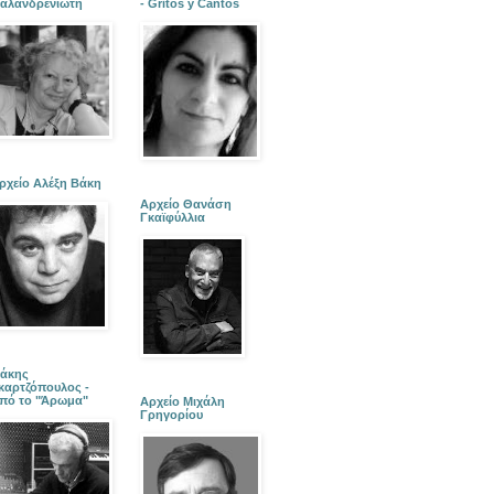
αλανδρενιώτη
- Gritos y Cantos
ρχείο Αλέξη Βάκη
Αρχείο Θανάση
Γκαϊφύλλια
άκης
καρτζόπουλος -
πό το "Άρωμα"
Αρχείο Μιχάλη
Γρηγορίου