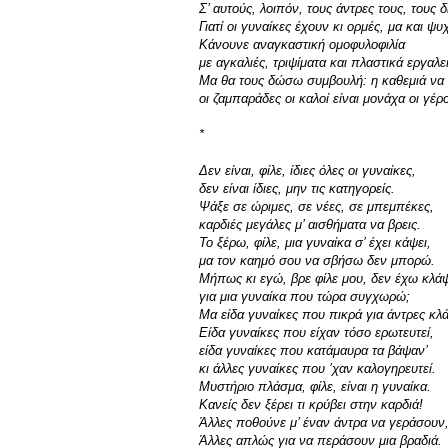
Σ’ αυτούς, λοιπόν, τους άντρες τους, τους 
Γιατί οι γυναίκες έχουν κι ορμές, μα και ψυ
Κάνουνε αναγκαστική ομοφυλοφιλία
με αγκαλιές, τριψίματα και πλαστικά εργαλε
Μα θα τους δώσω συμβουλή: η καθεμιά να 
οι ζαμπαράδες οι καλοί είναι μονάχα οι γέρ
*
Δεν είναι, φίλε, ίδιες όλες οι γυναίκες,
δεν είναι ίδιες, μην τις κατηγορείς.
Ψάξε σε ώριμες, σε νέες, σε μπεμπέκες,
καρδιές μεγάλες μ’ αισθήματα να βρεις.
Το ξέρω, φίλε, μια γυναίκα σ’ έχει κάψει,
μα τον καημό σου να σβήσω δεν μπορώ.
Μήπως κι εγώ, βρε φίλε μου, δεν έχω κλάψ
για μια γυναίκα που τώρα συγχωρώ;
Μα είδα γυναίκες που πικρά για άντρες κλ
Είδα γυναίκες που είχαν τόσο ερωτευτεί,
είδα γυναίκες που κατάμαυρα τα βάψαν’
κι άλλες γυναίκες που ’χαν καλογηρευτεί.
Μυστήριο πλάσμα, φίλε, είναι η γυναίκα.
Κανείς δεν ξέρει τι κρύβει στην καρδιά!
Άλλες ποθούνε μ’ έναν άντρα να γεράσουν
Άλλες απλώς για να περάσουν μια βραδιά.