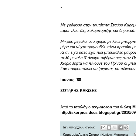
*
Με γράφουν στην ταυτότητα Σταύρο Καραμ
Είμαι γλεντζές, καλαμπορτζής και δημοκράτ
Μικροί, μεγάλοι στο χωριό με λένε μπαρμπ
μέρα και νύχτα τραγουδώ, πίνω κρασάκι μ
Κι αν είχα όσες έχω πιεί μπουκάλες μαύρον
πολύ μεγάλη θ’ άνοιγα ταβέρνα μες στον Πρ
Χωρίς λεφτά να πίνουνε του Πρίνου οι μπε
Σαν σουρουπώνει να ’ρχονται, να πέφτουν
Ιούνιος ’88
ΣΩΤήΡΗΣ ΚΑΚίΣΗΣ
Από το ιστολόγιο
oxy-moron
του
Φώτη Μ
http://skorpiesidees.blogspot.gr/2010/0
Δεν υπάρχουν σχόλια:
Κατηγορία
Αρχείο Σωτήρη Κακίση
,
Μαρτυρίες