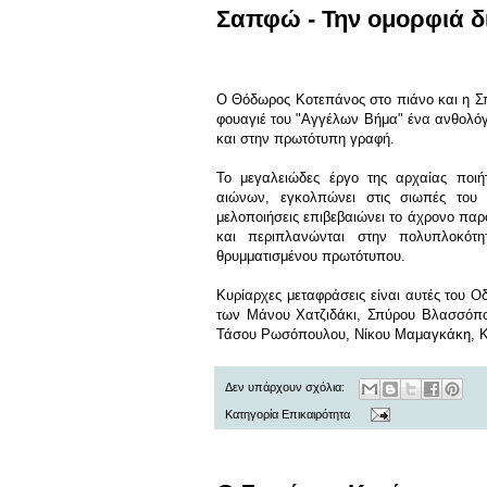
Σαπφώ - Την ομορφιά 
Ο Θόδωρος Κοτεπάνος στο πιάνο και η Σ
φουαγιέ του "Αγγέλων Βήμα"
ένα ανθολόγ
και στην πρωτότυπη γραφή.
Το μεγαλειώδες έργο της αρχαίας ποιή
αιώνων, εγκολπώνει στις σιωπές το
μελοποιήσεις επιβεβαιώνει το άχρονο παρ
και περιπλανώνται στην πολυπλοκότ
θρυμματισμένου πρωτότυπου.
Κυρίαρχες μεταφράσεις είναι αυτές του 
των Μάνου Χατζιδάκι, Σπύρου Βλασσόπο
Τάσου Ρωσόπουλου, Νίκου Μαμαγκάκη, Κρ
Δεν υπάρχουν σχόλια:
Κατηγορία
Επικαιρότητα