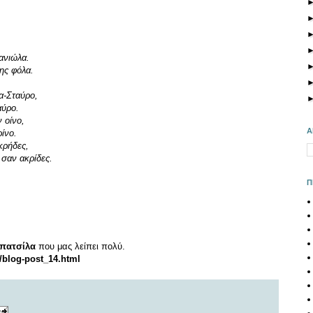
ανιώλα.
ης φόλα.
α-Σταύρο,
αύρο.
 οίνο,
Α
ίνο.
κρήδες,
 σαν ακρίδες.
Π
πατσίλα
που μας λείπει πολύ.
9/blog-post_14.html