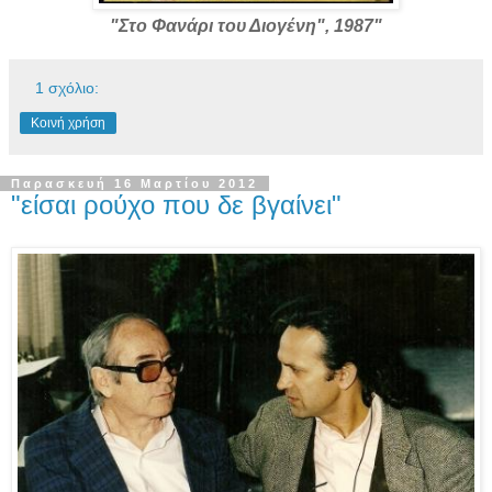
"Στο Φανάρι του Διογένη", 1987"
1 σχόλιο:
Κοινή χρήση
Παρασκευή 16 Μαρτίου 2012
"είσαι ρούχο που δε βγαίνει"