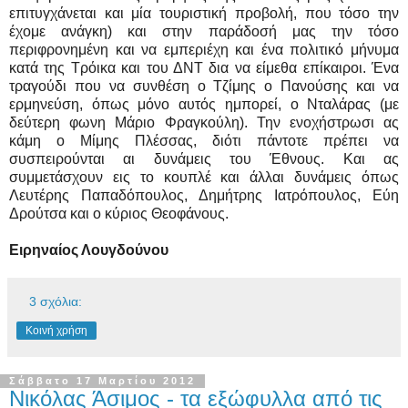
επιτυγχάνεται και μία τουριστική προβολή, που τόσο την
έχομε ανάγκη) και στην παράδοσή μας την τόσο
περιφρονημένη και να εμπεριέχη και ένα πολιτικό μήνυμα
κατά της Τρόικα και του ΔΝΤ δια να είμεθα επίκαιροι. Ένα
τραγούδι που να συνθέση ο Τζίμης ο Πανούσης και να
ερμηνεύση, όπως μόνο αυτός ημπορεί, ο Νταλάρας (με
δεύτερη φωνη Μάριο Φραγκούλη). Την ενοχήστρωσι ας
κάμη ο Μίμης Πλέσσας, διότι πάντοτε πρέπει να
συσπειρούνται αι δυνάμεις του Έθνους. Και ας
συμμετάσχουν εις το κουπλέ και άλλαι δυνάμεις όπως
Λευτέρης Παπαδόπουλος, Δημήτρης Ιατρόπουλος, Εύη
Δρούτσα και ο κύριος Θεοφάνους.
Ειρηναίος Λουγδούνου
3 σχόλια:
Κοινή χρήση
Σάββατο 17 Μαρτίου 2012
Νικόλας Άσιμος - τα εξώφυλλα από τις