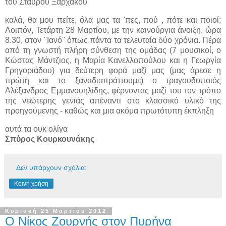
του Σταύρου Ξαρχάκου
καλά, θα μου πείτε, όλα μας τα 'πες, πού , πότε και ποιοί;
Λοιπόν, Τετάρτη 28 Μαρτίου, με την καινούργια άνοιξη, ώρα
8.30, στον ''Ιανό'' όπως πάντα τα τελευταία δύο χρόνια. Πέρα
από τη γνωστή πλήρη σύνθεση της ομάδας (7 μουσικοί, ο
Κώστας Μάντζιος, η Μαρία Κανελλοπούλου και η Γεωργία
Γρηγοριάδου) για δεύτερη φορά μαζί μας (μας άρεσε η
πρώτη και το ξαναδιαπράττουμε) ο τραγουδοποιός
Αλέξανδρος Εμμανουηλίδης, φέρνοντας μαζί του τον τρόπο
της νεώτερης γενιάς απέναντι στο κλασσικό υλικό της
προηγούμενης - καθώς και μια ακόμα πρωτότυπη έκπληξη
αυτά τα ουκ ολίγα
Σπύρος Κουρκουνάκης
Δεν υπάρχουν σχόλια:
Κοινή χρήση
Κυριακή 25 Μαρτίου 2012
Ο Νίκος Ζουρνής στον Πυρήνα