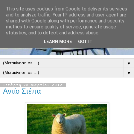
This site uses cookies from Google to deliver its services
and to analyze traffic. Your IP address and user-agent are
shared with Google along with performance and security
metrics to ensure quality of service, generate usage
statistics, and to detect and address abuse.
LEARN MORE
GOT IT
▼
▼
Τετάρτη 28 Μαρτίου 2012
Αντίο Στέπα