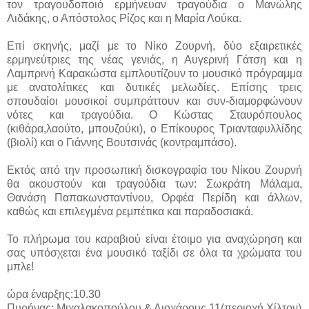
τον τραγουδοποιό ερμήνευαν τραγούδια ο Μανώλης
Λιδάκης, ο Απόστολος Ρίζος και η Μαρία Λούκα.
Επί σκηνής, μαζί με το Νίκο Ζουρνή, δύο εξαιρετικές
ερμηνεύτριες της νέας γενιάς, η Αυγερινή Γάτση και η
Λαμπρινή Καρακώστα εμπλουτίζουν το μουσικό πρόγραμμα
με ανατολίτικες και δυτικές μελωδίες. Επίσης τρεις
σπουδαίοι μουσικοί συμπράττουν και συν-διαμορφώνουν
νότες και τραγούδια. Ο Κώστας Σταυρόπουλος
(κιθάρα,λαούτο, μπουζούκι), ο Επίκουρος Τριανταφυλλίδης
(βιολί) και ο Γιάννης Βουτσινάς (κοντραμπάσο).
Εκτός από την προσωπική δισκογραφία του Νίκου Ζουρνή
θα ακουστούν και τραγούδια των: Σωκράτη Μάλαμα,
Θανάση Παπακωνσταντίνου, Ορφέα Περίδη και άλλων,
καθώς και επιλεγμένα ρεμπέτικα και παραδοσιακά.
Το πλήρωμα του καραβιού είναι έτοιμο για αναχώρηση και
σας υπόσχεται ένα μουσικό ταξίδι σε όλα τα χρώματα του
μπλε!
ώρα έναρξης:10.30
Πυρήνας: Μιχαλακοπούλου & Διοχάρους 11(περιοχή Χίλτον)