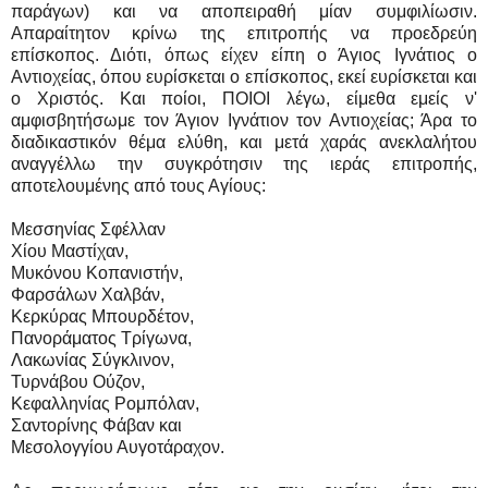
παράγων) και να αποπειραθή μίαν συμφιλίωσιν.
Απαραίτητον κρίνω της επιτροπής να προεδρεύη
επίσκοπος. Διότι, όπως είχεν είπη ο Άγιος Ιγνάτιος ο
Αντιοχείας, όπου ευρίσκεται ο επίσκοπος, εκεί ευρίσκεται και
ο Χριστός. Και ποίοι, ΠΟΙΟΙ λέγω, είμεθα εμείς ν'
αμφισβητήσωμε τον Άγιον Ιγνάτιον τον Αντιοχείας; Άρα το
διαδικαστικόν θέμα ελύθη, και μετά χαράς ανεκλαλήτου
αναγγέλλω την συγκρότησιν της ιεράς επιτροπής,
αποτελουμένης από τους Αγίους:
Μεσσηνίας Σφέλλαν
Χίου Μαστίχαν,
Μυκόνου Κοπανιστήν,
Φαρσάλων Χαλβάν,
Κερκύρας Μπουρδέτον,
Πανοράματος Τρίγωνα,
Λακωνίας Σύγκλινον,
Τυρνάβου Ούζον,
Κεφαλληνίας Ρομπόλαν,
Σαντορίνης Φάβαν και
Μεσολογγίου Αυγοτάραχον.