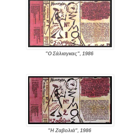
"Ο Σάλιαγκας", 1986
"Η Ζαβολιά", 1986