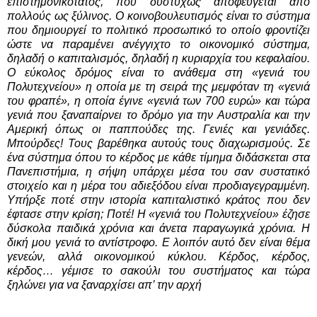
επιστημονικότατος, που δυστυχώς αποφεύγεται από
πολλούς ως ξύλινος. Ο κοινοβουλευτισμός είναι το σύστημα
που δημιουργεί το πολιτικό προσωπικό το οποίο φροντίζει
ώστε να παραμένει ανέγγιχτο το οικονομικό σύστημα,
δηλαδή ο καπιταλισμός, δηλαδή η κυριαρχία του κεφαλαίου.
Ο εύκολος δρόμος είναι το ανάθεμα στη «γενιά του
Πολυτεχνείου» η οποία με τη σειρά της μεμφόταν τη «γενιά
του φραπέ», η οποία έγινε «γενιά των 700 ευρώ» και τώρα
γενιά που ξαναπαίρνει το δρόμο για την Αυστραλία και την
Αμερική όπως οι παππούδες της. Γενιές και γενιάδες.
Μπούρδες! Τους βαρέθηκα αυτούς τους διαχωρισμούς. Σε
ένα σύστημα όπου το κέρδος με κάθε τίμημα διδάσκεται στα
Πανεπιστήμια, η σήψη υπάρχει μέσα του σαν συστατικό
στοιχείο και η μέρα του αδιεξόδου είναι προδιαγεγραμμένη.
Υπήρξε ποτέ στην ιστορία καπιταλιστικό κράτος που δεν
έφτασε στην κρίση; Ποτέ! Η «γενιά του Πολυτεχνείου» έζησε
δύσκολα παιδικά χρόνια και άνετα παραγωγικά χρόνια. Η
δική μου γενιά το αντίστροφο. Ε λοιπόν αυτό δεν είναι θέμα
γενεών, αλλά οικονομικού κύκλου. Κέρδος, κέρδος,
κέρδος… γέμισε το σακούλι του συστήματος και τώρα
ξηλώνει για να ξαναρχίσει απ’ την αρχή