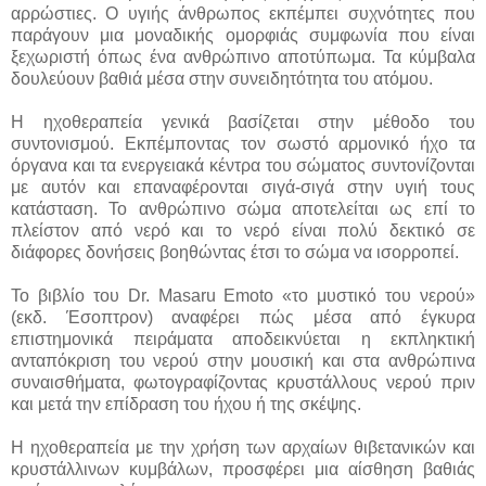
αρρώστιες. Ο υγιής άνθρωπος εκπέμπει συχνότητες που
παράγουν μια μοναδικής ομορφιάς συμφωνία που είναι
ξεχωριστή όπως ένα ανθρώπινο αποτύπωμα. Τα κύμβαλα
δουλεύουν βαθιά μέσα στην συνειδητότητα του ατόμου.
Η ηχοθεραπεία γενικά βασίζεται στην μέθοδο του
συντονισμού. Εκπέμποντας τον σωστό αρμονικό ήχο τα
όργανα και τα ενεργειακά κέντρα του σώματος συντονίζονται
με αυτόν και επαναφέρονται σιγά-σιγά στην υγιή τους
κατάσταση. Το ανθρώπινο σώμα αποτελείται ως επί το
πλείστον από νερό και το νερό είναι πολύ δεκτικό σε
διάφορες δονήσεις βοηθώντας έτσι το σώμα να ισορροπεί.
Το βιβλίο του Dr. Masaru Emoto «το μυστικό του νερού»
(εκδ. Έσοπτρον) αναφέρει πώς μέσα από έγκυρα
επιστημονικά πειράματα αποδεικνύεται η εκπληκτική
ανταπόκριση του νερού στην μουσική και στα ανθρώπινα
συναισθήματα, φωτογραφίζοντας κρυστάλλους νερού πριν
και μετά την επίδραση του ήχου ή της σκέψης.
Η ηχοθεραπεία με την χρήση των αρχαίων θιβετανικών και
κρυστάλλινων κυμβάλων, προσφέρει μια αίσθηση βαθιάς