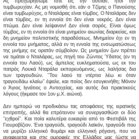
Ας προχωρήσωμε τότε εις την ουσίαν, ήτοι την
τυμβωρυχίαν. Ας μη νομισθή ότι, εάν ο Τζίμης ο Πανούσης
είναι τυμβωρύχος, ο Νταλάρας είναι τύμβος. Ο Νταλάρας δεν
είναι τύμβος, εν τη εννοία ότι δεν είναι νεκρός. Δεν είναι
πτώμα. Δεν είναι λείψανον! Δεν είναι σορός. Είναι όμως
τύμβος, εν τη εννοία ότι είναι μνημείον αιωνίας διαρκείας, και
δη μνημείον πολιτιστικής παραδόσεως. Μνημείον όχι εν τη
εννοία του μνήματος, αλλά εν τη εννοία της ενσωματώσεως
της μνήμης εις ορατόν σύμβολον. Ως μνημείον ζων πρέπει
να τιμάται ο Νταλάρας, ως πηγή του Ζώντος Ύδατος (εν τη
εννοία του Λαού), ως άμπελος ευκληματούσα, ως εκ του
πατρός Λουκά Νταράλα εκπορευόμενος, ως λαλήσας δια
των τραγουδιών. "Του λαού τα ντέρτια λέω κι όταν
τραγουδάω κλαίω" έψαλε, και ποίος δεν εσυγκινήθη; Μόνον
ο Άγιος Ιγνάτιος ο Αντιοχείας, και αυτός δια πρακτικούς
λόγους (ήκμασε τον 1ον μ.Χ. αιώνα).
Δεν ημπορώ να προδικάσω τας αποφάσεις της ιερατικής
επιτροπής, αλλά θα επρότεινον να συνεργασθώσι οι δύο
"εχθροί". Και ποία καλυτέρα ευκαιρία από το Φεστιβάλ της
Γιουροβίζιον. Ένα τραγούδι, τραγούδι λαϊκόν, τραγούδι που
να μυρίζει ελληνικό θυμάρι και ελληνική ρήγανη, που να
αναφερεται και στις ομορφιές της Ελλάδος μας (ώστε να