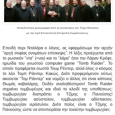
Αποκλειστική φωτογραφία από τη συνάντηση του Τζίμη Πανούση
με την Ιερά Επισκοπική Επιτροπή Συμφιλιώσεως.
Επειδή περι Νταλάρα ο λόγος, ας εφαρμόσωμε την αρχήν
"αρχή σοφίας ονομάτων επίσκεψις". Η λέξις προέρχεται από
το ρωσικόν "ντα" (=ναι) και το "λάρα" ήτοι την Λάραν Κρόφτ,
ηρωίδα του γνωστού computer game "Tomb Raider". Το
οποίο προφέρεται σωστά Τουμ Ρέιντερ, αλλά όλος ο κόσμος
το λέει Τομπ Ράιντερ. Κακώς. Διότι προφερόμενον ούτως
ακούεται "Τομ Ράιντερ" και νομίζει ο άλλος ότι είναι κάποιος
Θωμάς καβαλάρης. Ουδέν αναληθέστερον! Tomb Raider
σημαίνει τυμβωρύχος και ιδού το κλειδί της υποθέσεως:
τυμβωρυχίαν διαπράττει ο Τζίμης ο Πανούσης!
Τυμβωρυχίαν ασύστολον, τυμβωρυχίαν αδίστακτον,
τυμβωρυχίαν ιερόσυλον. Διότι ποίος είναι ο Τζίμης ο
Πανούσης ώστε να αποπειράται την τοιαύτην τυμβωρυχίαν;