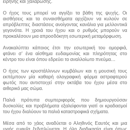
ειρήνης και χαλάρωσης.
Ο ήχος τους μπορεί να αγγίξει τα βάθη της ψυχής. Οι
αισθήσεις και τα συναισθήματα αρχίζουν να κυλούν σε
απρόβλεπτες διαστάσεις ανοίγοντας κανάλια για μελλοντικά
γεγονότα. Η χροιά του ήχου και ο ρυθμός μπορούν να
προκαλέσουν μια απροσδόκητη εσωτερική μεταμόρφωση.
Ανακαλύπτει κάποιος έτσι την εσωτερική του ομορφιά,
φτάνει σ’ ένα αίσθημα ευδαιμονίας και πληρότητας στο
κέντρο του είναι όπου εδρεύει το αναλλοίωτο πνεύμα…
Ο ήχος των κρυστάλλινων κυμβάλων και η μουσική τους
εκπέμπουν μία καθαρή ολογραφική φόρμα αστραφτερού
φωτός που αντιστοιχεί στην οκτάβα του ήχου μέσα στο
αιθερικό μας σώμα.
Παλιά πρότυπα συμπεριφοράς που δημιουργούσαν
δυσκολίες και προβλήματα εξαλείφονται γιατί οι κραδασμοί
του ήχου διαλύουν τα παλιά καταστροφικά σχήματα.
Μέσα από το χάος αναδύεται ο Αληθινός Εαυτός και μια
υγιής ευφυΐα ξεδιπλώνεται. Η όλη διαδικασία είναι όπως