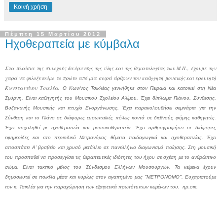
Κοινή χρήση
Πέμπτη 15 Μαρτίου 2012
Ηχοθεραπεία με κύμβαλα
Στα πλαίσια της συνεχούς διεύρυνσης της ύλης και της θεματολογίας των Μ.Π., έχουμε την
χαρά να φιλοξενούμε το πρώτο από μία σειρά άρθρων του καθηγητή μουσικής και ερευνητή
Κωνσταντίνου Τσικλέα.
Ο Κων/νος Τσικλέας γεννήθηκε στον Πειραιά και κατοικεί στη Νέα
Σμύρνη. Είναι καθηγητής του Μουσικού Σχολείου Αλίμου. Έχει δίπλωμα Πιάνου, Σύνθεσης,
Βυζαντινής Μουσικής και πτυχίο Ενοργάνωσης. Έχει παρακολουθήσει σεμινάρια για την
Σύνθεση και το Πιάνο σε διάφορες ευρωπαϊκές πόλεις κοντά σε διεθνούς φήμης καθηγητές.
Έχει ασχοληθεί με ηχοθεραπεία και μουσικοθεραπεία. Έχει αρθρογραφήσει σε διάφορες
εφημερίδες και στο περιοδικό Μετρονόμος θέματα παιδαγωγικά και ηχοθεραπείας. Έχει
αποσπάσει Α’ βραβείο και χρυσό μετάλλιο σε πανελλήνιο διαγωνισμό ποίησης. Στη μουσική
του προσπαθεί να προσεγγίσει τις θεραπευτικές ιδιότητες του ήχου σε σχέση με το ανθρώπινο
σώμα. Είναι τακτικό μέλος του Σύνδεσμου Ελλήνων Μουσουργών.
Τα κείμενα έχουν
δημοσιευτεί σε ποικίλα μέσα και κυρίως στον αγαπημένο μας "ΜΕΤΡΟΝΟΜΟ".
Ευχαριστούμε
τον κ. Τσικλέα για την παραχώρηση των εξαιρετικά πρωτότυπων κειμένων του. ηρ.οικ.