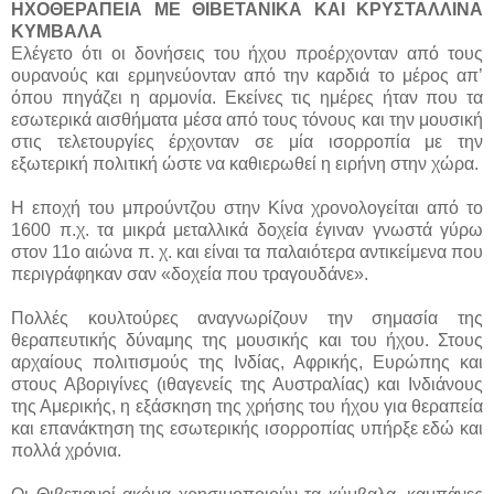
ΗΧΟΘΕΡΑΠΕΙΑ ΜΕ ΘΙΒΕΤΑΝΙΚΑ ΚΑΙ ΚΡΥΣΤΑΛΛΙΝΑ
ΚΥΜΒΑΛΑ
Ελέγετο ότι οι δονήσεις του ήχου προέρχονταν από τους
ουρανούς και ερμηνεύονταν από την καρδιά το μέρος απ’
όπου πηγάζει η αρμονία. Εκείνες τις ημέρες ήταν που τα
εσωτερικά αισθήματα μέσα από τους τόνους και την μουσική
στις τελετουργίες έρχονταν σε μία ισορροπία με την
εξωτερική πολιτική ώστε να καθιερωθεί η ειρήνη στην χώρα.
Η εποχή του μπρούντζου στην Κίνα χρονολογείται από το
1600 π.χ. τα μικρά μεταλλικά δοχεία έγιναν γνωστά γύρω
στον 11ο αιώνα π. χ. και είναι τα παλαιότερα αντικείμενα που
περιγράφηκαν σαν «δοχεία που τραγουδάνε».
Πολλές κουλτούρες αναγνωρίζουν την σημασία της
θεραπευτικής δύναμης της μουσικής και του ήχου. Στους
αρχαίους πολιτισμούς της Ινδίας, Αφρικής, Ευρώπης και
στους Αβοριγίνες (ιθαγενείς της Αυστραλίας) και Ινδιάνους
της Αμερικής, η εξάσκηση της χρήσης του ήχου για θεραπεία
και επανάκτηση της εσωτερικής ισορροπίας υπήρξε εδώ και
πολλά χρόνια.