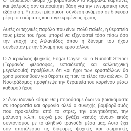
Οι Θιβετιανοί ακόμα χρησιμοποιούν τα κύμβαλα, καμπάνες
και ψαλμούς σαν απαραίτητη βάση για την πνευματική τους
εξάσκηση. Υπάρχει μία άμεση σύνδεση ανάμεσα σε διάφορα
μέρη του σώματος και συγκεκριμένους ήχους.
Αυτές οι τεχνικές παρόλο που είναι πολύ παλιές, η θεραπεία
τους μέσω του ήχου μπορεί να εξιχνιαστεί τόσο πίσω όσο
την εποχή της Ατλαντίδος όπου η δύναμη του ήχου
συνδεόταν με την δύναμη του κρυστάλλου.
Ο Αμερικάνος ψυχικός Edgar Cayse και ο Rundolf Steiner
(Γερμανός φιλόσοφος, εκπαιδευτής και καλλιτεχνική
μεγαλοφυΐα) προέβλεψε ότι «οι ήχοι των κρυστάλλων θα
χρησιμοποιηθούν για θεραπείες πριν το τέλος του αιώνα». Ο
Νοστράδαμος προφήτεψε την θεραπεία του καρκίνου μέσω
καθαρού ήχου.
Σ’ έναν ιδανικό κόσμο θα μπορούσαμε όλοι να βρισκόμαστε
σε ισορροπία και αρμονία αλλά ο συνεχής βομβαρδισμός
που προκαλείται από το στρες, την αρνητικότητα, την
μόλυνση κ.λ.π. συχνά μας βγάζει «εκτός τόνου» εκτός
συντονισμού με το αληθινό τραγούδι μέσα μας. Αυτό έχει
σαν αποτέλεσμα τις διάφορες ψυχικές και σωματικές