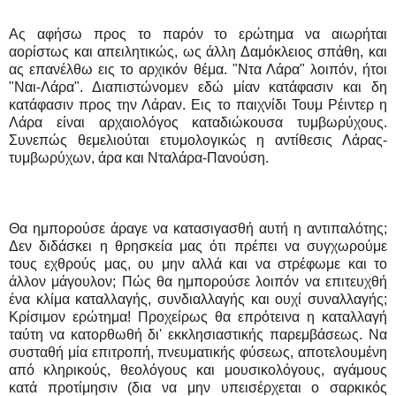
Aς αφήσω προς το παρόν το ερώτημα να αιωρήται
αορίστως και απειλητικώς, ως άλλη Δαμόκλειος σπάθη, και
ας επανέλθω εις το αρχικόν θέμα. "Ντα Λάρα" λοιπόν, ήτοι
"Ναι-Λάρα". Διαπιστώνομεν εδώ μίαν κατάφασιν και δη
κατάφασιν προς την Λάραν. Εις το παιχνίδι Τουμ Ρέιντερ η
Λάρα είναι αρχαιολόγος καταδιώκουσα τυμβωρύχους.
Συνεπώς θεμελιούται ετυμολογικώς η αντίθεσις Λάρας-
τυμβωρύχων, άρα και Νταλάρα-Πανούση.
Θα ημπορούσε άραγε να κατασιγασθή αυτή η αντιπαλότης;
Δεν διδάσκει η θρησκεία μας ότι πρέπει να συγχωρούμε
τους εχθρούς μας, ου μην αλλά και να στρέφωμε και το
άλλον μάγουλον; Πώς θα ημπορούσε λοιπόν να επιτευχθή
ένα κλίμα καταλλαγής, συνδιαλλαγής και ουχί συναλλαγής;
Κρίσιμον ερώτημα! Προχείρως θα επρότεινα η καταλλαγή
ταύτη να κατορθωθή δι' εκκλησιαστικής παρεμβάσεως. Να
συσταθή μία επιτροπή, πνευματικής φύσεως, αποτελουμένη
από κληρικούς, θεολόγους και μουσικολόγους, αγάμους
κατά προτίμησιν (δια να μην υπεισέρχεται ο σαρκικός