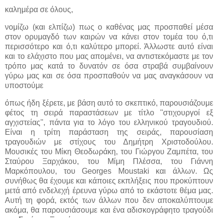
καλημέρα σε όλους,
νομίζω (και ελπίζω) πως ο καθένας μας προσπαθεί μέσα
στον ορυμαγδό των καιρών να κάνει στον τομέα του ό,τι
περισσότερο και ό,τι καλύτερο μπορεί. Άλλωστε αυτό είναι
και το ελάχιστο που μας απομένει, να αντιστεκόμαστε με τον
τρόπο μας κατά το δυνατόν σε όσα στραβά συμβαίνουν
γύρω μας και σε όσα προσπαθούν να μας αναγκάσουν να
υποστούμε
όπως ήδη ξέρετε, με βάση αυτό το σκεπτικό, παρουσιάζουμε
φέτος τη σειρά παραστάσεων με τίτλο ''στιχουργοί εξ
αγχιστείας'', πάντα για το λόγο του ελληνικού τραγουδιού.
Είναι η τρίτη παράσταση της σειράς, παρουσίαση
τραγουδιών με στίχους του Δημήτρη Χριστοδούλου.
Μουσικές του Μίκη Θεοδωράκη, του Γιώργου Ζαμπέτα, του
Σταύρου Ξαρχάκου, του Μίμη Πλέσσα, του Γιάννη
Μαρκόπουλου, του Georges Moustaki και άλλων. Ως
συνήθως θα έχουμε και κάποιες εκπλήξεις που προκύπτουν
μετά από ενδελεχή έρευνα γύρω από το εκάστοτε θέμα μας.
Αυτή τη φορά, εκτός των άλλων που δεν αποκαλύπτουμε
ακόμα, θα παρουσιάσουμε και ένα αδισκογράφητο τραγούδι