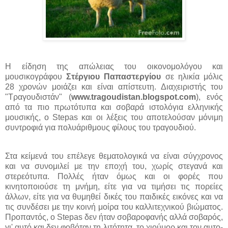
Η είδηση της απώλειας του οικονομολόγου και
μουσικογράφου
Στέργιου Παπαστεργίου
σε ηλικία μόλις
28 χρονών μοιάζει και είναι απίστευτη. Διαχειριστής του
"Τραγουδιστάν" (
www.tragoudistan.blogspot.com
), ενός
από τα πιο πρωτότυπα και σοβαρά ιστολόγια ελληνικής
μουσικής, ο Stepas και οι λέξεις του αποτελούσαν μόνιμη
συντροφιά για πολυάριθμους φίλους του τραγουδιού.
Στα κείμενά του επέλεγε θεματολογικά να είναι σύγχρονος
και να συνομιλεί με την εποχή του, χωρίς στεγανά και
στερεότυπα. Πολλές ήταν όμως και οι φορές που
κινητοποιούσε τη μνήμη, είτε για να τιμήσει τις πορείες
άλλων, είτε για να θυμηθεί δικές του παιδικές εικόνες και να
τις συνδέσει με την κοινή μοίρα του καλλιτεχνικού βιώματος.
Προπαντός, ο Stepas δεν ήταν σοβαροφανής αλλά σοβαρός,
γι' αυτό και δεν φοβόταν τη λιτότητα, το χιούμορ και τον αυτο-