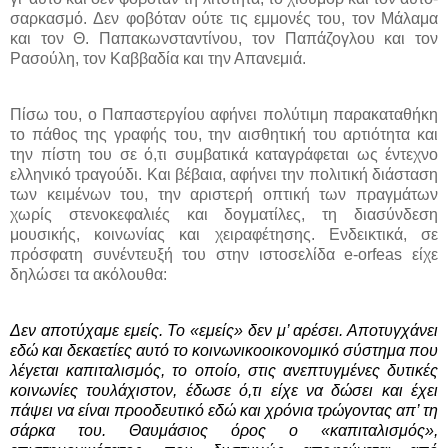
σαρκασμό. Δεν φοβόταν ούτε τις εμμονές του, τον Μάλαμα
και τον Θ. Παπακωνσταντίνου, τον Παπάζογλου και τον
Ρασούλη, τον Καββαδία και την Απανεμιά.
Πίσω του, ο Παπαστεργίου αφήνει πολύτιμη παρακαταθήκη
το πάθος της γραφής του, την αισθητική του αρτιότητα και
την πίστη του σε ό,τι συμβατικά καταγράφεται ως έντεχνο
ελληνικό τραγούδι. Και βέβαια, αφήνει την πολιτική διάσταση
των κειμένων του, την αριστερή οπτική των πραγμάτων
χωρίς στενοκεφαλιές και δογματίλες, τη διασύνδεση
μουσικής, κοινωνίας και χειραφέτησης. Ενδεικτικά, σε
πρόσφατη συνέντευξή του στην ιστοσελίδα e-orfeas είχε
δηλώσει τα ακόλουθα:
Δεν αποτύχαμε εμείς. Το «εμείς» δεν μ’ αρέσει. Αποτυγχάνει
εδώ και δεκαετίες αυτό το κοινωνικοοικονομικό σύστημα που
λέγεται καπιταλισμός, το οποίο, στις ανεπτυγμένες δυτικές
κοινωνίες τουλάχιστον, έδωσε ό,τι είχε να δώσει και έχει
πάψει να είναι προοδευτικό εδώ και χρόνια τρώγοντας απ’ τη
σάρκα του. Θαυμάσιος όρος ο «καπιταλισμός»,