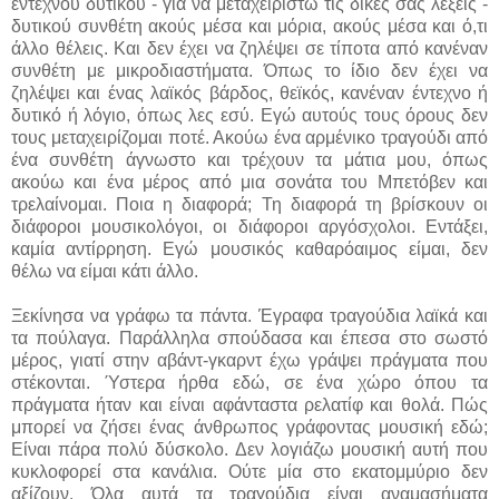
έντεχνου δυτικού - για να μεταχειριστώ τις δικές σας λέξεις -
δυτικού συνθέτη ακούς μέσα και μόρια, ακούς μέσα και ό,τι
άλλο θέλεις
.
K
αι δεν έχει να ζηλέψει σε τίποτα από κανέναν
συνθέτη με μικροδιαστήματα. Όπως το ίδιο δεν έχει να
ζηλέψει και ένας λαϊκός βάρδος, θεϊκός, κανέναν έντεχνο ή
δυτικό ή λόγιο, όπως λες εσύ. Εγώ αυτούς τους όρους δεν
τους μεταχειρίζομαι ποτέ. Ακούω ένα αρμένικο τραγούδι από
ένα συνθέτη άγνωστο και τρέχουν τα μάτια μου, όπως
ακούω και ένα μέρος από μια σονάτα του Μπετόβεν και
τρελαίνομαι. Ποια η διαφορά; Τη διαφορά τη βρίσκουν οι
διάφοροι μουσικολόγοι, οι διάφοροι αργόσχολοι. Εντάξει,
καμία αντίρρηση. Εγώ μουσικός καθαρόαιμος είμαι, δεν
θέλω να είμαι κάτι άλλο.
Ξεκίνησα να γράφω τα πάντα. Έγραφα τραγούδια λαϊκά και
τα πούλαγα. Παράλληλα σπούδασα και έπεσα στο σωστό
μέρος, γιατί στην αβάντ-γκαρντ έχω γράψει πράγματα που
στέκονται. Ύστερα ήρθα εδώ, σε ένα χώρο όπου τα
πράγματα ήταν και είναι αφάνταστα ρελατίφ και θολά. Πώς
μπορεί να ζήσει ένας άνθρωπος γράφοντας μουσική εδώ;
Είναι πάρα πολύ δύσκολο. Δεν λογιάζω μουσική αυτή που
κυκλοφορεί στα κανάλια. Ούτε μία στο εκατομμύριο δεν
αξίζουν. Όλα αυτά τα τραγούδια είναι αναμασήματα