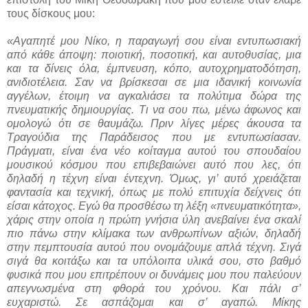
τους δίσκους μου:
«Αγαπητέ μου Νίκο, η παραγωγή σου είναι εντυπωσιακή
από κάθε άποψη: ποιοτική, ποσοτική, και αυτοθυσίας, μια
και τα δίνεις όλα, έμπνευση, κόπο, αυτοχρηματοδότηση,
ανιδιοτέλεια. Σαν να βρίσκεσαι σε μια ιδανική κοινωνία
αγγέλων, έτοιμη να αγκαλιάσει τα πολύτιμα δώρα της
πνευματικής δημιουργίας. Τι να σου πω, μένω άφωνος και
ομολογώ ότι σε θαυμάζω. Πριν λίγες μέρες άκουσα τα
Τραγούδια της Παράδεισος που με εντυπωσίασαν.
Πράγματι, είναι ένα νέο κοίταγμα αυτού του σπουδαίου
μουσικού κόσμου που επιβεβαιώνει αυτό που λες, ότι
δηλαδή η τέχνη είναι έντεχνη. Όμως, γι’ αυτό χρειάζεται
φαντασία και τεχνική, όπως με πολύ επιτυχία δείχνεις ότι
είσαι κάτοχος. Εγώ θα προσθέσω τη λέξη «πνευματικότητα»,
χάρις στην οποία η πρώτη γνήσια ύλη ανεβαίνει ένα σκαλί
πιο πάνω στην κλίμακα των ανθρωπίνων αξιών, δηλαδή
στην πεμπτουσία αυτού που ονομάζουμε απλά τέχνη. Σιγά
σιγά θα κοιτάξω και τα υπόλοιπα υλικά σου, στο βαθμό
φυσικά που μου επιτρέπουν οι δυνάμεις μου που παλεύουν
απεγνωσμένα στη φθορά του χρόνου. Και πάλι σ’
ευχαριστώ. Σε ασπάζομαι και σ’ αγαπώ. Μίκης