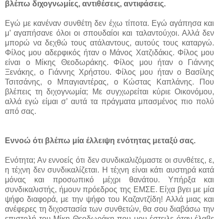
βλέπω διχογνωμίες, αντιθέσεις, αντιφάσεις.
Εγώ με κανέναν συνθέτη δεν έχω τίποτα. Εγώ αγάπησα και
μ’ αγαπήσανε όλοι οι σπουδαίοι και ταλαντούχοι. Αλλά δεν
μπορώ να δεχθώ τους ατάλαντους, αυτούς τους καταργώ.
Φίλος μου αδερφικός ήταν ο Μάνος Χατζιδάκις. Φίλος μου
είναι ο Μίκης Θεοδωράκης. Φίλος μου ήταν ο Γιάννης
Ξενάκης, ο Γιάννης Χρήστου. Φίλος μου ήταν ο Βασίλης
Τσιτσάνης, ο Μπαγιαντέρας, ο Κώστας Καπλάνης. Που
βλέπεις τη διχογνωμία; Με συγχωρείται κύριε Οικονόμου,
αλλά εγώ είμαι σ’ αυτά τα πράγματα μπασμένος πιο πολύ
από σας.
Εννοώ ότι βλέπω μία έλλειψη ενότητας μεταξύ σας.
Ενότητα; Αν εννοείς ότι δεν συνδικαλιζόμαστε οι συνθέτες, ε,
η τέχνη δεν συνδικαλίζεται. Η τέχνη είναι κάτι αυστηρά κατά
μόνας και προσωπικό μέχρι θανάτου. Υπήρξα και
συνδικαλιστής, ήμουν πρόεδρος της ΕΜΣΕ. Είχα βγει με μία
ψήφο διαφορά, με την ψήφο του Καζαντζίδη! Αλλά μιας και
ανέφερες τη διχοστασία των συνθετών, θα σου διαβάσω την
επιστολή του Μίκη Θεοδωράκη που μου έστειλε όταν έλαβε