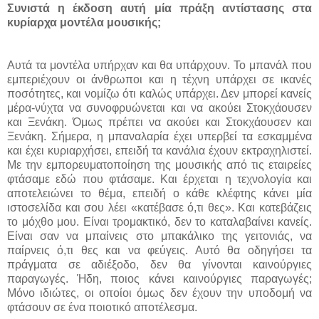
Συνιστά η έκδοση αυτή μία πράξη αντίστασης στα
κυρίαρχα μοντέλα μουσικής;
Αυτά τα μοντέλα υπήρχαν και θα υπάρχουν. Το μπανάλ που
εμπεριέχουν οι άνθρωποι και η τέχνη υπάρχει σε ικανές
ποσότητες, και νομίζω ότι καλώς υπάρχει. Δεν μπορεί κανείς
μέρα-νύχτα να συνοφρυώνεται και να ακούει Στοκχάουσεν
και Ξενάκη. Όμως πρέπει να ακούει και Στοκχάουσεν και
Ξενάκη. Σήμερα, η μπαναλαρία έχει υπερβεί τα εσκαμμένα
και έχει κυριαρχήσει, επειδή τα κανάλια
έχουν εκτραχηλιστεί.
Με την εμπορευματοποίηση της μουσικής από τις εταιρείες
φτάσαμε εδώ που φτάσαμε. Και έρχεται η τεχνολογία και
αποτελειώνει το θέμα, επειδή ο κάθε κλέφτης κάνει μία
ιστοσελίδα και σου λέει «κατέβασε ό,τι θες». Και κατεβάζεις
το μόχθο μου. Είναι τρομακτικό, δεν το καταλαβαίνει κανείς.
Είναι σαν να μπαίνεις στο μπακάλικο της γειτονιάς, να
παίρνεις ό,τι θες και να φεύγεις. Αυτό θα οδηγήσει τα
πράγματα σε αδιέξοδο, δεν θα γίνονται καινούργιες
παραγωγές. Ήδη, ποιος κάνει καινούργιες παραγωγές;
Μόνο ιδιώτες, οι οποίοι όμως δεν έχουν την υποδομή να
φτάσουν σε ένα ποιοτικό αποτέλεσμα.