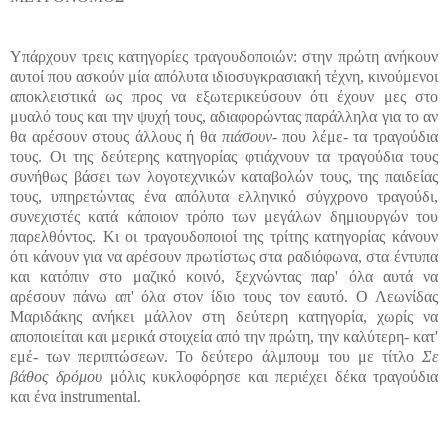
Υπάρχουν τρεις κατηγορίες τραγουδοποιών: στην πρώτη ανήκουν
αυτοί που ασκούν μία απόλυτα ιδιοσυγκρασιακή τέχνη, κινούμενοι
αποκλειστικά ως προς να εξωτερικεύσουν ότι έχουν μες στο
μυαλό τους και την ψυχή τους, αδιαφορώντας παράλληλα για το αν
θα αρέσουν στους άλλους ή θα
πιάσουν
- που λέμε- τα τραγούδια
τους. Οι της δεύτερης κατηγορίας φτιάχνουν τα τραγούδια τους
συνήθως βάσει των λογοτεχνικών καταβολών τους, της παιδείας
τους, υπηρετώντας ένα απόλυτα ελληνικό σύγχρονο τραγούδι,
συνεχιστές κατά κάποιον τρόπο των μεγάλων δημιουργών του
παρελθόντος. Κι οι τραγουδοποιοί της τρίτης κατηγορίας κάνουν
ότι κάνουν για να αρέσουν πρωτίστως στα ραδιόφωνα, στα έντυπα
και κατόπιν στο μαζικό κοινό, ξεχνώντας παρ' όλα αυτά να
αρέσουν πάνω απ' όλα στον ίδιο τους τον εαυτό. Ο Λεωνίδας
Μαριδάκης ανήκει μάλλον στη δεύτερη κατηγορία, χωρίς να
αποποιείται και μερικά στοιχεία από την πρώτη, την καλύτερη- κατ'
εμέ- των περιπτώσεων.
Το δεύτερο άλμπουμ του με τίτλο
Σε
βάθος δρόμου
μόλις κυκλοφόρησε και περιέχει δέκα τραγούδια
και ένα
instrumenta
l
.