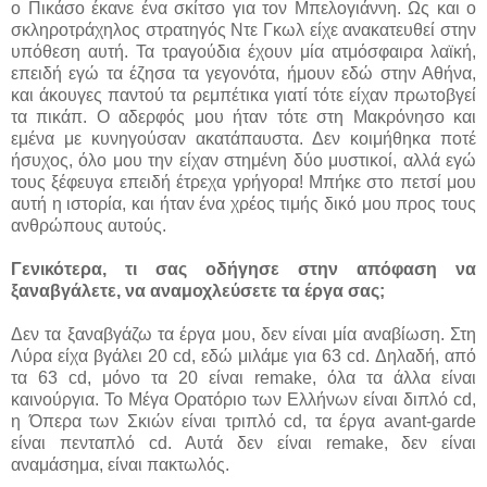
ο Πικάσο έκανε ένα σκίτσο για τον Μπελογιάννη. Ως και ο
σκληροτράχηλος στρατηγός Ντε Γκωλ είχε ανακατευθεί στην
υπόθεση αυτή. Τα τραγούδια έχουν μία ατμόσφαιρα λαϊκή,
επειδή εγώ τα έζησα τα γεγονότα, ήμουν εδώ στην Αθήνα,
και άκουγες παντού τα ρεμπέτικα γιατί τότε είχαν πρωτοβγεί
τα πικάπ. Ο αδερφός μου ήταν τότε στη Μακρόνησο και
εμένα με κυνηγούσαν ακατάπαυστα. Δεν κοιμήθηκα ποτέ
ήσυχος, όλο μου την είχαν στημένη δύο μυστικοί, αλλά εγώ
τους ξέφευγα επειδή έτρεχα γρήγορα! Μπήκε στο πετσί μου
αυτή η ιστορία, και ήταν ένα χρέος τιμής δικό μου προς τους
ανθρώπους αυτούς.
Γενικότερα, τι σας οδήγησε στην απόφαση να
ξαναβγάλετε, να αναμοχλεύσετε τα έργα σας;
Δεν τα ξαναβγάζω τα έργα μου, δεν είναι μία αναβίωση. Στη
Λύρα είχα βγάλει 20
cd,
εδώ μιλάμε για 63
cd
. Δηλαδή, από
τα 63
cd,
μόνο τα 20 είναι
remake,
όλα τα άλλα είναι
καινούργια
.
Το
Μέγα Ορατόριο των Ελλήνων
είναι διπλό
cd,
η Όπερα των Σκιών είναι τριπλό
cd,
τα έργα
avant-garde
είναι πενταπλό
cd.
Αυτά δεν είναι
remake,
δεν είναι
αναμάσημα, είναι πακτωλός.