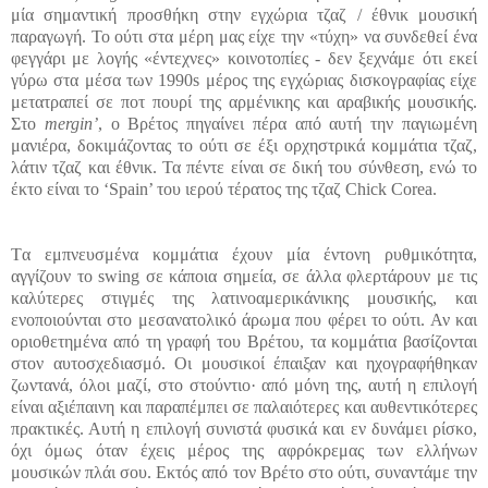
μία σημαντική προσθήκη στην εγχώρια τζαζ
/
έθνικ μουσική
παραγωγή. Το ούτι
στα μέρη μας είχε την «τύχη» να συνδεθεί ένα
φεγγάρι με λογής «έντεχνες» κοινοτοπίες - δεν ξεχνάμε ότι εκεί
γύρω στα μέσα των
1990
s
μέρος της εγχώριας δισκογραφίας είχε
μετατραπεί σε ποτ πουρί της αρμένικης και αραβικής μουσικής.
Στο
mergin
’
,
ο Βρέτος πηγαίνει πέρα από αυτή την παγιωμένη
μανιέρα, δοκιμάζοντας το ούτι σε έξι ορχηστρικά κομμάτια τζαζ,
λάτιν τζαζ και έθνικ. Τα πέντε είναι σε δική του σύνθεση, ενώ το
έκτο είναι το
‘Spain’
του ιερού τέρατος
της τζαζ
Chick Corea
.
Τ
α εμπνευσμένα κομμάτια έχουν μία έντονη ρυθμικότητα,
αγγίζουν το
swing
σε κάποια σημεία, σε άλλα φλερτάρουν με τις
καλύτερες στιγμές της λατινοαμερικάνικης μουσικής, και
ενοποιούνται στο μεσανατολικό άρωμα που φέρει το ούτι. Αν και
οριοθετημένα από τη γραφή του Βρέτου, τα κομμάτια βασίζονται
στον αυτοσχεδιασμό. Οι μουσικοί έπαιξαν και ηχογραφήθηκαν
ζωντανά, όλοι μαζί, στο στούντιο· από μόνη της, αυτή η επιλογή
είναι αξιέπαινη και παραπέμπει σε παλαιότερες και αυθεντικότερες
πρακτικές. Αυτή η επιλογή συνιστά φυσικά και εν δυνάμει ρίσκο,
όχι όμως όταν έχεις μέρος της αφρόκρεμας των ελλήνων
μουσικών πλάι σου. Εκτός από τον Βρέτο στο ούτι, συναντάμε την