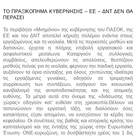
ΤΟ ΠΡΑΞΙΚΟΠΗΜΑ ΚΥΒΕΡΝΗΣΗΣ – ΕΕ – ΔΝΤ ΔΕΝ ΘΑ
ΠΕΡΑΣΕΙ
Το περιβόητο «Μνημόνιο» της κυβέρνησης του ΠΑΣΟΚ, της
ΕΕ και του ΔΝΤ αποτελεί κήρυξη πολέμου ενάντια στους
εργαζομένους και τη νεολαία. Μετά τις περικοπές μισθών και
δαπανών, έρχεται η πλήρης επιβολή εργασιακού και
ασφαλιστικού μεσαίωνα. Καταργούν τις συλλογικές
συμβάσεις, απελευθερώνουν τις απολύσεις, θεσπίζουν
μισθούς πείνας για τη νεολαία, φέρνουν την παιδική εργασία,
αυξάνουν τα όρια σύνταξης για όλους χτυπώντας ιδιαίτερα
τις εργαζόμενες γυναίκες, οδηγούν σε τρομαχτική
συρρίκνωση των συντάξεων, εισάγουν τον κοινωνικό
κανιβαλισμό της ανταποδοτικότητας και της ατομικής
ευθύνης. Τα μέτρα αυτά στο όνομα της «διάσωσης της
χώρας» οδηγούν κατ’ ευθείαν στη χρεοκοπία.Θέλουν να
ταπεινώσουν την εργατική τάξη, να διαλύσουν όσες
κατακτήσεις είχαν απομείνει, να ενισχύσουν τα κέρδη του
κεφαλαίου. Οι συνέπειες της βαθιάς και ιστορικής κρίσης του
καπιταλισμού και της ένταξης της χώρας στην Ευρωπαϊκή
Ένωση- ΟΝΕ-ευρωζώνη, το δυσβάσταχτο χρέος του 1 δις