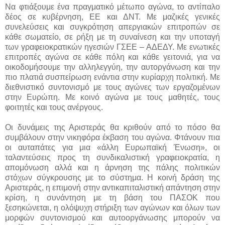
Να φτιάξουμε ένα πραγματικό μέτωπο αγώνα, το αντίπαλο
δέος σε κυβέρνηση, ΕΕ και ΔΝΤ. Με μαζικές γενικές
συνελεύσεις και συγκρότηση απεργιακών επιτροπών σε
κάθε σωματείο, σε ρήξη με τη συναίνεση και την υποταγή
των γραφειοκρατικών ηγεσιών ΓΣΕΕ – ΑΔΕΔΥ. Με ενωτικές
επιτροπές αγώνα σε κάθε πόλη και κάθε γειτονιά, για να
οικοδομήσουμε την αλληλεγγύη, την αυτοργάνωση και την
πιο πλατιά συσπείρωση ενάντια στην κυρίαρχη πολιτική. Με
διεθνιστικό συντονισμό με τους αγώνες των εργαζομένων
στην Ευρώπη. Με κοινό αγώνα με τους μαθητές, τους
φοιτητές και τους ανέργους.
Οι δυνάμεις της Αριστεράς θα κριθούν από το πόσο θα
συμβάλουν στην νικηφόρα έκβαση του αγώνα. Φτάνουν πια
οι αυταπάτες για μια «άλλη Ευρωπαϊκή Ένωση», οι
ταλαντεύσεις προς τη συνδικαλιστική γραφειοκρατία, η
απομόνωση αλλά και η άρνηση της πάλης πολιτικών
στόχων σύγκρουσης με το σύστημα. Η κοινή δράση της
Αριστεράς, η επιμονή στην αντικαπιταλιστική απάντηση στην
κρίση, η συνάντηση με τη βάση του ΠΑΣΟΚ που
ξεσηκώνεται, η ολόψυχη στήριξη των αγώνων και όλων των
μορφών συντονισμού και αυτοοργάνωσης μπορούν να