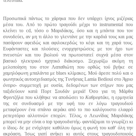
τελευταία
.
Προσωπικά πάντως το χάρηκα που δεν υπάρχει ίχνος μιζέριας
μέσα του. Από το πρώτο τραγούδι μέχρι το instrumental που
κλείνει το cd, τόσο ο Μαριδάκης, όσο και η μπάντα που τον
συνοδεύει, αν μη τι άλλο το γλεντάνε με την καρδιά τους και μας
πασάρουν αφειδώς και αφιλοκερδώς το κέφι και τη χαρά τους.
Ευφάνταστες και πλούσιες ενορχηστρώσεις με τον ήχο των
πνευστών και του βιολιού να πρωτοστατεί συχνά μέσα στον
βασικό ηλεκτρικό ηχητικό διάκοσμο. Ξεχωρίζω ακόμη τη
μελοποίηση του στον Λαπαθιώτη που ορθώς τού βγήκε σε
χαμηλόφωνη μπαλάντα με blues κλίμακες. Μού άρεσε πολύ και ο
φωνητικός αυτοσχεδιασμός της Τυνήσιας Lamia Bedioui στο
Άγριο
όνειρο
- συμμετοχή με ουσία, δεδομένων των στίχων που μας
ταξιδεύουν κατά Πορτ Σουδάν μεριά! Όσο για τη Μάρθα
Φριντζήλα που κλήθηκε να αποδώσει το
Καθρεφτάκι
, η ερμηνεία
της σε συνδυασμό με την υφή του εν λόγω τραγουδιού
μεταφέρουν ένα σπάνιο αεράκι από το πιο καλόγουστο ελαφρό
ρεπερτόριο αλλοτινών εποχών. Τέλος, ο Λεωνίδας Μαριδάκης
μπορεί να μην είναι ο
top
τραγουδιστής- φαντάζομαι το γνωρίζει κι
ο ίδιος- δε με ενόχλησε καθόλου όμως η φωνή του καθ' όλη την
ακρόαση. Ίσως γιατί ανήκει κι αυτός στους τραγουδοποιούς