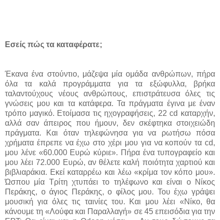
Εσείς πώς τα καταφέρατε;
Έκανα ένα στούντιο, μάζεψα μία ομάδα ανθρώπων, πήρα
όλα τα καλά προγράμματα για τα εξώφυλλα, βρήκα
ταλαντούχους νέους ανθρώπους, επιστράτευσα όλες τις
γνώσεις μου και τα κατάφερα. Τα πράγματα έγινα με έναν
τρόπο μαγικό. Ετοίμασα τις ηχογραφήσεις
,
22
cd
καταρχήν,
αλλά σαν άπειρος που ήμουν, δεν σκέφτηκα στοιχειώδη
πράγματα. Και όταν τηλεφώνησα για να ρωτήσω πόσα
χρήματα έπρεπε να έχω στο χέρι μου για να κοπούν τα
cd
,
μου λένε «60.000 Ευρώ κύριε». Πήρα ένα τυπογραφείο και
μου λέει 72.000 Ευρώ, αν θέλετε καλή ποιότητα χαρτιού και
βιβλιαράκια. Εκεί καταρρέω και λέω «κρίμα τον κόπο μου».
Ώσπου μία Τρίτη χτυπάει το τηλέφωνο και είναι ο Νίκος
Περάκης, ο άγιος Περάκης, ο φίλος μου. Του έχω γράψει
μουσική για όλες τις ταινίες του. Και μου λέει «Νίκο, θα
κάνουμε τη «Λούφα και Παραλλαγή» σε 45 επεισόδια για την