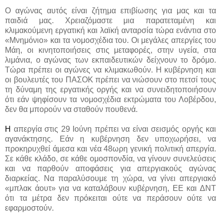
Ο αγώνας αυτός είναι ζήτημα επιβίωσης για μας και τα
παιδιά μας. Χρειαζόμαστε μια παρατεταμένη και
κλιμακούμενη εργατική και λαϊκή ανταρσία τώρα ενάντια στο
«Μνημόνιο» και τα νομοσχέδια του. Οι μεγάλες απεργίες του
Μάη, οι κινητοποιήσεις στις μεταφορές, στην υγεία, στα
λιμάνια, ο αγώνας των εκπαιδευτικών δείχνουν το δρόμο.
Τώρα πρέπει οι αγώνες να κλιμακωθούν. Η κυβέρνηση και
οι βουλευτές του ΠΑΣΟΚ πρέπει να νιώσουν στο πετσί τους
τη δύναμη της εργατικής οργής και να συνειδητοποιήσουν
ότι εάν ψηφίσουν τα νομοσχέδια εκτρώματα του Λοβέρδου,
δεν θα μπορούν να σταθούν πουθενά.
Η
απεργία στις 29 Ιούνη πρέπει να είναι σεισμός οργής και
αγανάκτησης. Εάν η κυβέρνηση δεν υποχωρήσει, να
προκηρυχθεί άμεσα και νέα 48ωρη γενική πολιτική απεργία.
Σε κάθε κλάδο, σε κάθε ομοσπονδία, να γίνουν συνελεύσεις
και να παρθούν αποφάσεις για απεργιακούς αγώνας
διαρκείας. Να παραλύσουμε τη χώρα, να γίνει απεργιακό
«μπλακ άουτ» για να καταλάβουν κυβέρνηση, ΕΕ και ΔΝΤ
ότι τα μέτρα δεν πρόκειται ούτε να περάσουν ούτε να
εφαρμοστούν.