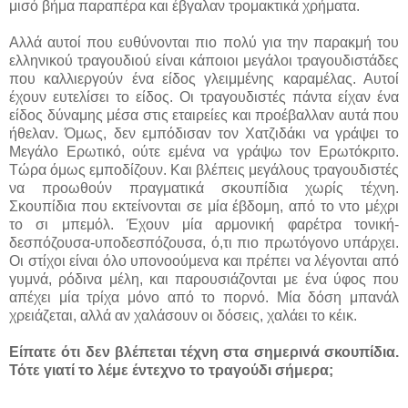
μισό βήμα παραπέρα και έβγαλαν τρομακτικά χρήματα.
Αλλά αυτοί που ευθύνονται πιο πολύ για την παρακμή του
ελληνικού τραγουδιού είναι κάποιοι μεγάλοι τραγουδιστάδες
που καλλιεργούν ένα είδος γλειμμένης καραμέλας. Αυτοί
έχουν ευτελίσει το είδος.
Οι τραγουδιστές πάντα είχαν ένα
είδος δύναμης μέσα στις εταιρείες και προέβαλλαν αυτά που
ήθελαν. Όμως, δεν εμπόδισαν τον Χατζιδάκι να γράψει το
Μεγάλο Ερωτικό, ούτε εμένα να γράψω τον Ερωτόκριτο.
Τώρα όμως εμποδίζουν. Και βλέπεις μεγάλους τραγουδιστές
να προωθούν πραγματικά σκουπίδια χωρίς τέχνη.
Σκουπίδια που εκτείνονται σε μία έβδομη, από το ντο μέχρι
το σι μπεμόλ. Έχουν μία αρμονική φαρέτρα τονική-
δεσπόζουσα-υποδεσπόζουσα, ό,τι πιο πρωτόγονο υπάρχει.
Οι στίχοι είναι όλο υπονοούμενα και πρέπει να λέγονται από
γυμνά, ρόδινα μέλη, και παρουσιάζονται με ένα ύφος που
απέχει μία τρίχα μόνο από το πορνό. Μία δόση μπανάλ
χρειάζεται, αλλά αν χαλάσουν οι δόσεις, χαλάει το κέικ.
Είπατε ότι δεν βλέπεται τέχνη στα σημερινά σκουπίδια.
Τότε γιατί το λέμε έντεχνο το τραγούδι σήμερα;