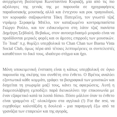
ανερχόμενη βιολίστρια Κωνσταντίνα Κυριαζή, μία από τις πιο
αξιόλογες της γενιάς της με παρουσία σε ηχογραφήσεις
παραδοσιακής μουσικής αλλά και έντεχνου και ροκ τραγουδιού,
τον κορυφαίο σαξοφωνίστα Τάκη Πατερέλη, τον γνωστό τζαζ
ντράμερ Σεραφείμ Μπέλο, τον καταξιωμένο κοντραμπασίστα
Γιώργο Ρούλο, και τον ειδικευόμενο στη λάτιν τζαζ πιανίστα
Δημήτρη Σεβδαλή. Βεβαίως, στον αυτοσχεδιασμό μοιραίο είναι να
προδίδονται μερικές φορές και οι άμεσες επιρροές των μουσικών.
Το
΄
foud’
π.χ. θυμίζει υπερβολικά το
Chan Chan
των
Buena Vista
Social Club
, όμως πέρα από τέτοιες λεπτομέρειες οι συντελεστές
καταθέτουν το δικό τους, ιδιαίτερο στίγμα και ήχο
.
Μόνη υποκειμενική ένσταση είναι η κάπως υπερβολική σε όγκο
παρουσία της σκέψης του συνθέτη στο ένθετο. Ο Βρέτος αναλύει
εξοντωτικά κάθε κομμάτι, γράφει τα βιογραφικά των μουσικών και
διηγείται τη γνωριμία μαζί τους, κάνει τις αφιερώσεις. Αυτή η
διαμεσολάβηση εμποδίζει παρά διευκολύνει την επικοινωνία με
έναν εξαιρετικό κατά τα λοιπά δίσκο
.
Πόσο μάλλον όταν το ένθετο
είναι γραμμένο εξ’ ολοκλήρου στα αγγλικά
(!)
For the rest, να
ευχηθούμε
καλοτάξιδη η δουλειά - μια παραγωγή έξω από τα
γρανάζια των εταιρειών και της αγοράς
.