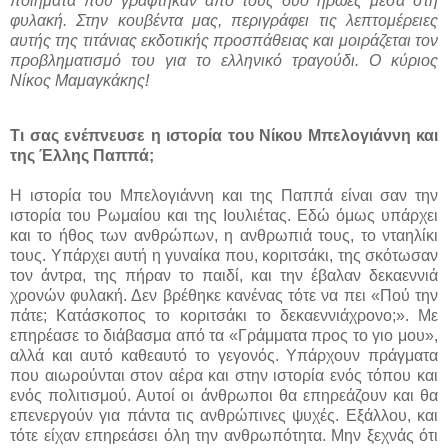
ποιήματα που γράφτηκαν από τους δύο ήρωες μέσα στη
φυλακή. Στην κουβέντα μας, περιγράφει τις λεπτομέρειες
αυτής της τιτάνιας εκδοτικής προσπάθειας και μοιράζεται τον
προβληματισμό του για το ελληνικό τραγούδι. Ο κύριος
Νίκος Μαμαγκάκης
!
Τι σας ενέπνευσε η ιστορία του Νίκου Μπελογιάννη και
της Έλλης Παππά;
Η ιστορία του Μπελογιάννη και της Παππά είναι σαν την
ιστορία του Ρωμαίου και της Ιουλιέτας. Εδώ όμως υπάρχει
και το ήθος των ανθρώπων, η ανθρωπιά τους, το νταηλίκι
τους. Υπάρχει αυτή η γυναίκα που, κοριτσάκι, της σκότωσαν
τον άντρα, της πήραν το παιδί, και την έβαλαν δεκαεννιά
χρονών φυλακή. Δεν βρέθηκε κανένας τότε να πει «Πού την
πάτε; Κατάσκοπος το κοριτσάκι το δεκαεννιάχρονο;». Με
επηρέασε το διάβασμα από τα «Γράμματα προς το γιο μου»,
αλλά και αυτό καθεαυτό το γεγονός. Υπάρχουν πράγματα
που αιωρούνται στον αέρα και στην ιστορία ενός τόπου και
ενός πολιτισμού. Αυτοί οι άνθρωποι θα επηρεάζουν και θα
επενεργούν για πάντα τις ανθρώπινες ψυχές. Εξάλλου, και
τότε είχαν επηρεάσει όλη την ανθρωπότητα. Μην ξεχνάς ότι