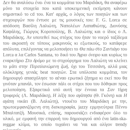
Δεν θα αναλύσω ένα- ένα τα κομμάτια του Μαριδάκη, θα αναφέρω
μόνο τα στοιχεία που κατά υποκειμενική εκτίμηση κάνουν
σημαντικό το cd του. Κατ' αρχάς, ο λόγος των ποιητών και των
στιχουργών που έντυσε με τις μουσικές του: F. G. Lorca σε
απόδοση Βασίλη Λαλιώτη, Ναπολέων Λαπαθιώτης, Διονύσης
Καψάλης, Γιώργος Κοροπούλης, Β. Λαλιώτης και ο ίδιος ο Λ.
Μαριδάκης. Αν υποτεθεί πως στόχος του ήταν το νοερό ταξίδεμα
του ακροατή σε τόπους μακρινούς κι εξωτικούς, το κατάφερε
απόλυτα, επιλέγοντας να μελοποιήσει το
Θα πάω στο Σαντιάγο
του
Lorca α λα Carlos Santana, το δικό του
Άγριο όνειρο
και κυρίως το
εναρκτήριο
Στο δρόμο
με το στιχούργημα του Λαλιώτη να κλείνει
το μάτι στην
Περιπλανώμενη ζωή
, όχι του Τσιτσάνη, αλλά μιας
ολόκληρης γενιάς beat ποιητών. Στα υπόλοιπα κομμάτια, τον
δημιουργό απασχόλησε το αέναο
ερωτικό ζήτημα κι εκεί που θα
γινόταν μπανάλ, τον έσωσαν πάλι οι στίχοι που του δόθηκαν προς
μελοποίηση. Εξαιρετικά υπό αυτή την έννοια τα
Σαν τίγρη
τρυφερός
(Λ. Μαριδάκη),
Η λέξη που αγάπησα
(Θ. Γκόνη) και
Η
αγάπη νικάει
(Β. Λαλιώτη), ντουέτο του Μαριδάκη με την,
πρωτοεμφανιζόμενη στη δισκογραφία, jazzy ερμηνεύτρια Πέννυ
Μπαλτατζή. Μουσικά, επίσης, παρουσιάζει ενδιαφέρον όλο το
υλικό, με εμφανή την επιρροή του δημιουργού από ένα latin-ska-
reggae κλίμα, το οποίο τυχαίνει να 'ναι και ολίγον trendy