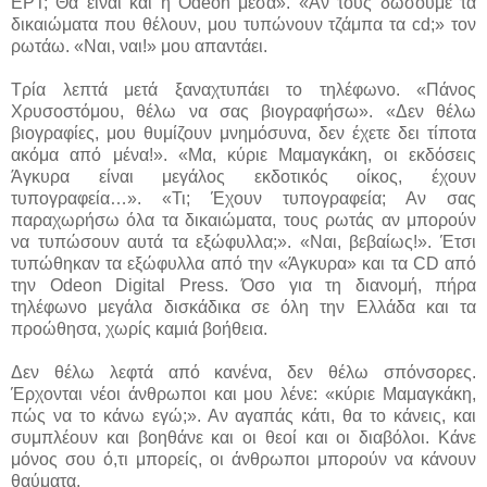
ΕΡΤ; Θα είναι και η
Odeon
μέσα». «Αν τους δώσουμε τα
δικαιώματα που θέλουν, μου τυπώνουν τζάμπα τα
cd
;» τον
ρωτάω. «Ναι, ναι!» μου απαντάει.
Τρία λεπτά μετά ξαναχτυπάει το τηλέφωνο. «Πάνος
Χρυσοστόμου, θέλω να σας βιογραφήσω». «Δεν θέλω
βιογραφίες, μου θυμίζουν μνημόσυνα, δεν έχετε δει τίποτα
ακόμα από μένα!». «Μα, κύριε Μαμαγκάκη, οι εκδόσεις
Άγκυρα είναι μεγάλος εκδοτικός οίκος, έχουν
τυπογραφεία…». «Τι; Έχουν τυπογραφεία; Αν σας
παραχωρήσω όλα τα δικαιώματα, τους ρωτάς αν μπορούν
να τυπώσουν αυτά τα εξώφυλλα;». «Ναι, βεβαίως!». Έτσι
τυπώθηκαν τα εξώφυλλα από την «Άγκυρα» και τα
CD
από
την
Odeon Digital Press.
Όσο για τη διανομή, πήρα
τηλέφωνο μεγάλα δισκάδικα σε όλη την Ελλάδα και τα
προώθησα, χωρίς καμιά βοήθεια.
Δεν θέλω λεφτά από κανένα, δεν θέλω σπόνσορες
.
Έρχονται νέοι άνθρωποι και μου λένε: «κύριε Μαμαγκάκη,
πώς να το κάνω εγώ;». Αν αγαπάς κάτι, θα το κάνεις, και
συμπλέουν και βοηθάνε και οι θεοί και οι διαβόλοι. Κάνε
μόνος σου ό,τι μπορείς, οι άνθρωποι μπορούν να κάνουν
θαύματα.