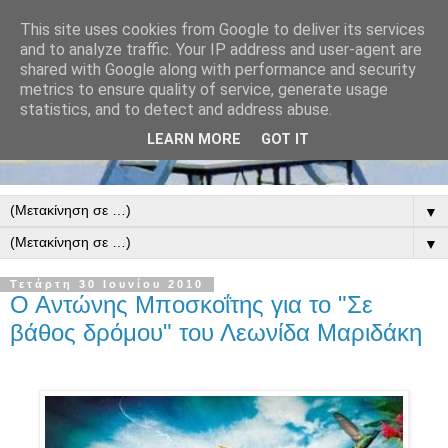
This site uses cookies from Google to deliver its services
and to analyze traffic. Your IP address and user-agent are
shared with Google along with performance and security
metrics to ensure quality of service, generate usage
statistics, and to detect and address abuse.
LEARN MORE
GOT IT
▼
▼
Τετάρτη 30 Ιουνίου 2010
Ο Αντώνης Μποσκοΐτης για το "Σε
βάθος δρόμου" του Λεωνίδα Μαριδάκη