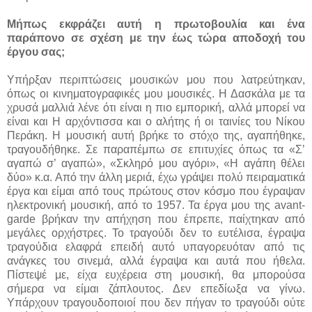
Μήπως εκφράζει αυτή η πρωτοβουλία και ένα
παράπονο σε σχέση με την έως τώρα αποδοχή του
έργου σας;
Υπήρξαν περιπτώσεις μουσικών μου που λατρεύτηκαν,
όπως οι κινηματογραφικές μου μουσικές. Η Δασκάλα με τα
χρυσά μαλλιά λένε ότι είναι η πιο εμπορική, αλλά μπορεί να
είναι και Η αρχόντισσα και ο αλήτης ή οι ταινίες του Νίκου
Περάκη. Η μουσική αυτή βρήκε το στόχο της, αγαπήθηκε,
τραγουδήθηκε. Σε παραπέμπω σε επιτυχίες όπως τα «Σ’
αγαπώ σ’ αγαπώ», «Σκληρό μου αγόρι», «Η αγάπη θέλει
δύο» κ.α. Από την άλλη μεριά, έχω γράψει πολύ πειραματικά
έργα και είμαι από τους πρώτους στον κόσμο που έγραψαν
ηλεκτρονική μουσική, από το 1957. Τα έργα μου της
avant-
garde
βρήκαν την απήχηση που έπρεπε, παίχτηκαν από
μεγάλες ορχήστρες
.
Το τραγούδι δεν το ευτέλισα, έγραψα
τραγούδια ελαφρά επειδή αυτό υπαγορευόταν από τις
ανάγκες του σινεμά, αλλά έγραψα και αυτά που ήθελα.
Πίστεψέ με, είχα ευχέρεια στη μουσική, θα μπορούσα
σήμερα να είμαι ζάπλουτος. Δεν επεδίωξα να γίνω.
Υπάρχουν τραγουδοποιοί που δεν πήγαν το τραγούδι ούτε