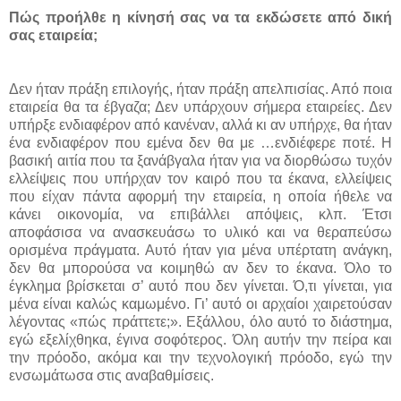
Πώς προήλθε η κίνησή σας να τα εκδώσετε από δική
σας εταιρεία;
Δεν ήταν πράξη επιλογής, ήταν πράξη απελπισίας. Από ποια
εταιρεία θα τα έβγαζα; Δεν υπάρχουν σήμερα εταιρείες. Δεν
υπήρξε ενδιαφέρον από κανέναν, αλλά κι αν υπήρχε, θα ήταν
ένα ενδιαφέρον που εμένα δεν θα με …ενδιέφερε ποτέ. Η
βασική αιτία που τα ξανάβγαλα ήταν για να διορθώσω τυχόν
ελλείψεις που υπήρχαν τον καιρό που τα έκανα, ελλείψεις
που είχαν πάντα αφορμή την εταιρεία, η οποία ήθελε να
κάνει οικονομία, να επιβάλλει απόψεις, κλπ. Έτσι
αποφάσισα να ανασκευάσω το υλικό και να θεραπεύσω
ορισμένα πράγματα. Αυτό ήταν για μένα υπέρτατη ανάγκη,
δεν θα μπορούσα να κοιμηθώ αν δεν το έκανα. Όλο το
έγκλημα βρίσκεται σ’ αυτό που δεν γίνεται. Ό,τι γίνεται, για
μένα είναι καλώς καμωμένο. Γι’ αυτό οι αρχαίοι χαιρετούσαν
λέγοντας «πώς πράττετε;». Εξάλλου, όλο αυτό το διάστημα,
εγώ εξελίχθηκα, έγινα σοφότερος. Όλη αυτήν την πείρα και
την πρόοδο, ακόμα και την τεχνολογική πρόοδο, εγώ την
ενσωμάτωσα στις αναβαθμίσεις.