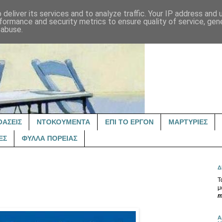
deliver its services and to analyze traffic. Your IP address and
formance and security metrics to ensure quality of service, ge
 abuse.
ΟΑΣΕΙΣ
ΝΤΟΚΟΥΜΕΝΤΑ
ΕΠΙ ΤΟ ΕΡΓΟΝ
ΜΑΡΤΥΡΙΕΣ
ΕΣ
ΦΥΛΛΑ ΠΟΡΕΙΑΣ
Δ
Τ
μ
m
Α