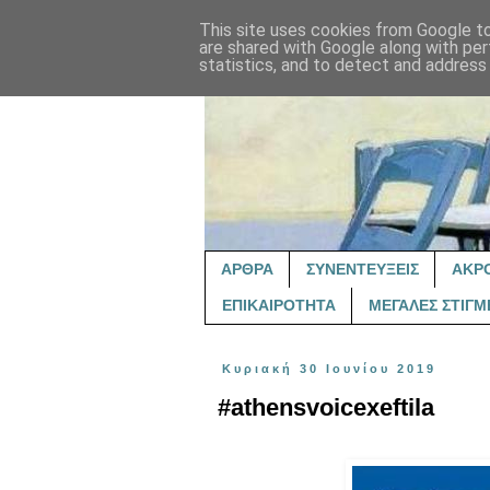
This site uses cookies from Google to 
are shared with Google along with per
statistics, and to detect and address
ΑΡΘΡΑ
ΣΥΝΕΝΤΕΥΞΕΙΣ
ΑΚΡ
ΕΠΙΚΑΙΡΟΤΗΤΑ
ΜΕΓΑΛΕΣ ΣΤΙΓΜ
Κυριακή 30 Ιουνίου 2019
#athensvoicexeftila