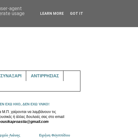
 user-agent
nerate usage
LEARN MORE
GOT IT
ΣΥΝΑΞΑΡΙ
ΑΝΤΙΡΡΗΣΙΑΣ
ΕΝ ΕΧΩ ΗΧΟ, ΔΕΝ ΕΧΩ ΥΛΙΚΟ!
α Μ.Π. χαίρονται να λαμβάνουν τις
ουσικές ή άλλες δουλειές σας στο email
ousikaproastia@gmail.com
ρχείο Λιάνας
Ειρήνη Φιλιππίδου