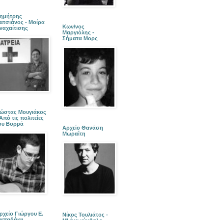
ημήτρης
ατσιάνος - Μοίρα
Κων/νος
ναχαίτισης
Μαργιόλης -
Σήματα Μορς
ώστας Μουγιάκος
 Από τις πολιτείες
ου Βορρά
Αρχείο Θανάση
Μωραΐτη
ρχείο Γιώργου Ε.
Νίκος Τουλιάτος -
απαδάκη