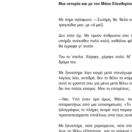
Μια ιστορία και με τον Μάνο Ελευθερίο
Με πήρε τηλέφωνο: ―Σωτήρη, θα ’θελα να 
τραγούδια μου, με cd μαζί.
Δεν είπα όχι. Με τιμούν άνθρωποι σαν τ
υπήρξε ανέκαθεν πολύ καλή, καθόλου φιλ
θα έγραφα γι’ αυτόν.
Του το ’στειλα. Χάρηκε, χάρηκε πολύ. Μ’ 
δρόμο του.
Με ξαναπήρε λίγο καιρό μετά στενάχωρο
λόγους λέει, αντιδρά, δεν το θέλει το κεί
αυτό το γραπτό σου για μένα μετά θέλω ν
δει πιο πολύς κόσμος. Μου το επιτρέπεις;
―Ναι. Υπό έναν όρο όμως, Μάνο, πι
απαραιτήτως από μια υποσημείωση: «Το κ
(ολογράφως το πλήρες όνομά του) παραγ
προστατευόμαστε επιτέλους από τους ανόη
Με ξαναπήρε, ούτε χαρούμενος, ούτε στ
πως το θέλω εξάπαντος, και το κείμενό 