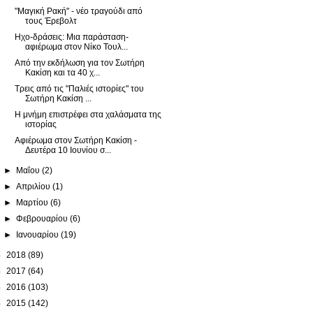
"Μαγική Ρακή" - νέο τραγούδι από
τους Έρεβολτ
Ηχο-δράσεις: Μια παράσταση-
αφιέρωμα στον Νίκο Τουλ...
Από την εκδήλωση για τον Σωτήρη
Κακίση και τα 40 χ...
Τρεις από τις "Παλιές ιστορίες" του
Σωτήρη Κακίση ...
Η μνήμη επιστρέφει στα χαλάσματα της
ιστορίας
Αφιέρωμα στον Σωτήρη Κακίση -
Δευτέρα 10 Ιουνίου σ...
►
Μαΐου
(2)
►
Απριλίου
(1)
►
Μαρτίου
(6)
►
Φεβρουαρίου
(6)
►
Ιανουαρίου
(19)
►
2018
(89)
►
2017
(64)
►
2016
(103)
►
2015
(142)