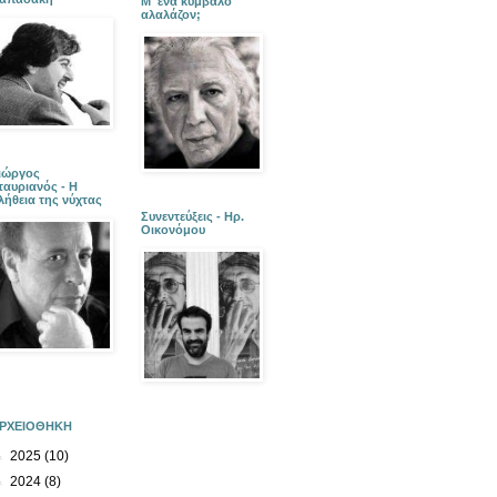
Μ' ένα κύμβαλο
αλαλάζον;
ιώργος
ταυριανός - Η
λήθεια της νύχτας
Συνεντεύξεις - Ηρ.
Οικονόμου
ΡΧΕΙΟΘΗΚΗ
►
2025
(10)
►
2024
(8)