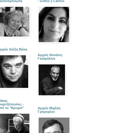
αλανδρενιώτη
- Gritos y Cantos
ρχείο Αλέξη Βάκη
Αρχείο Θανάση
Γκαϊφύλλια
άκης
καρτζόπουλος -
πό το "Άρωμα"
Αρχείο Μιχάλη
Γρηγορίου