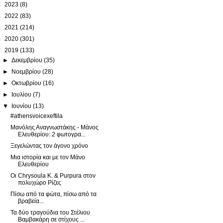
►
2023
(8)
►
2022
(83)
►
2021
(214)
►
2020
(301)
▼
2019
(133)
►
Δεκεμβρίου
(35)
►
Νοεμβρίου
(28)
►
Οκτωβρίου
(16)
►
Ιουλίου
(7)
▼
Ιουνίου
(13)
#athensvoicexeftila
Μανόλης Αναγνωστάκης - Μάνος
Ελευθερίου: 2 φωτογρα...
Ξεγελώντας τον άγονο χρόνο
Μια ιστορία και με τον Μάνο
Ελευθερίου
Οι Chrysoula K. & Purpura στον
πολυχώρο Ρίζες
Πίσω από τα φώτα, πίσω από τα
βραβεία...
Τα δύο τραγούδια του Στέλιου
Βαμβακάρη σε στίχους ...