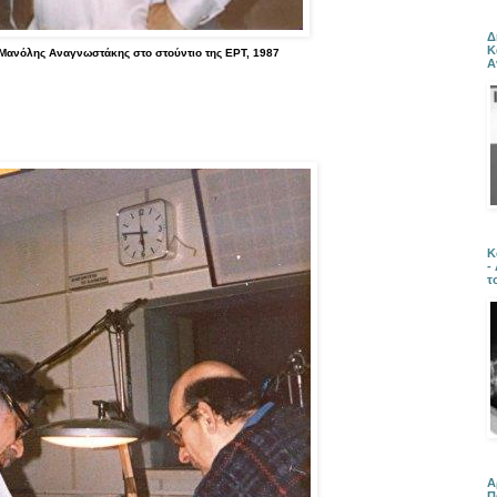
Δ
Κ
Μανόλης Αναγνωστάκης στο στούντιο της ΕΡΤ, 1987
Α
Κ
-
τ
Α
Π