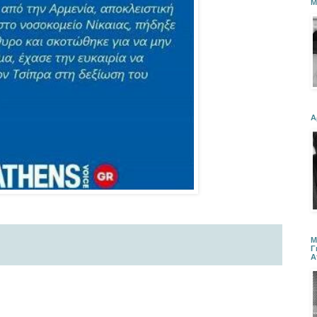
Μ
Α
Μ
Γ
Α