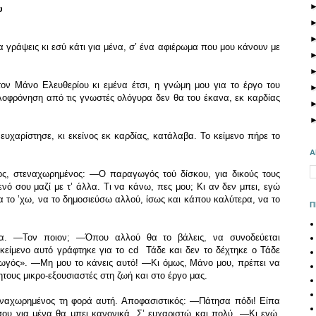
υ
γράψεις κι εσύ κάτι για μένα, σ’ ένα αφιέρωμα που μου κάνουν με
ον Μάνο Ελευθερίου κι εμένα έτσι, η γνώμη μου για το έργο του
οφρόνηση από τις γνωστές ολόγυρα δεν θα του έκανα, εκ καρδίας
ευχαρίστησε, κι εκείνος εκ καρδίας, κατάλαβα. Το κείμενο πήρε το
Α
ς, στεναχωρημένος: ―Ο παραγωγός τού δίσκου, για δικούς τους
μενό σου μαζί με τ’ άλλα. Τι να κάνω, πες μου; Κι αν δεν μπει, εγώ
α το ’χω, να το δημοσιεύσω αλλού, ίσως και κάπου καλύτερα, να το
Π
α. ―Τον ποιον; ―Όπου αλλού θα το βάλεις, να συνοδεύεται
είμενο αυτό γράφτηκε για το cd Τάδε και δεν το δέχτηκε ο Τάδε
ωγός». ―Μη μου το κάνεις αυτό! ―Κι όμως, Μάνο μου, πρέπει να
τους μικρο-εξουσιαστές στη ζωή και στο έργο μας.
εναχωρημένος τη φορά αυτή. Αποφασιστικός: ―Πάτησα πόδι! Είπα
σου για μένα θα μπει κανονικά. Σ’ ευχαριστώ και πολύ. ―Κι εγώ.