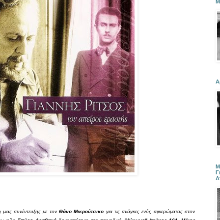
Μ
Α
Μ
Γ
Α
 μιας συνέντευξης με τον
Θάνο Μικρούτσικο
για τις ανάγκες ενός αφιερώματος στον