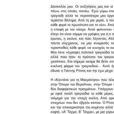
Δάσκαλός μου. Οι συζητήσεις μας και οι
πάνω στις οποίες πατάω. Εγώ γύρω στο 
τραγούδι αλλά τα περισσότερα μου έργα
τεράστιο δίλλημα. Από τη μια μεριά, η πε
κάθε φορά το πρωτότυπο και το νέο». Από 
η επαφή με τον κόσμο. Αυτά φαίνονταν
έλεγε ότι είναι νόμιμο να γράφεις για ό,τι 
έρωτας, η εικόνα, και πάει λέγοντας. Αλλ
πάντα σύγχρονος, να μην αναμασάς το
προσπαθείς κάθε φορά να κυνηγάς το και
Μου λένε «έγραψες πολιτικά τραγούδια το
αλλά ποιο ήταν το πρότυπο του τραγουδ
χασάπικο. Και σήμερα ακόμα θα δείτε στ
κυκλική φόρμα του τραγουδιού… Αυτό ή
έδωσε ο Γιάννης Ρίτσος και την έχω μέχρι
Η «Καντάτα για τη Μακρόνησο» που τέλειω
στην Όπερα του Βερολίνου, στην Όπερα 
δύο διαφορετικών πραγμάτων. Υπάρχουν δ
με εφτά τονάλ τραγούδια το κάθε μέρος
τολμηρό για την εποχή εκείνη. Από ορι
στοιχείων που δεν έβγαλε κάπου. Ο Ρίτσο
και την επικαιρικότητα του κειμένου αλ
κοφτά, «Α’ Τάγμα, Β’ Τάγμα», με μια χορω