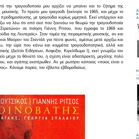
πό την τραγουδοποιία μου αρχίζει να μπαίνει και το ζήτημα της
Δ
 μουσικής. Το πρώτο μου τραγούδι ξεκίνησε το 1965, και μέχρι το
Κ
 προδημοσίευσης, με τραγούδια κυρίως μιμητικά. Εκεί υπάρχουν και
Α
ίζω να λέω ότι από εκεί που ξεκινάω να θεωρώ την τραγουδοποιία
«Στρατώνα» σε ποίηση Γιάννη Ρίτσου, που έγραψα το 1969 και
δια της Λευτεριάς». Στον τομέα της πειραματικής μουσικής, αν και
 και Μαύρο» του Σταντάλ για πέντε φωνές, αμέσως μετά αρχίζω και
ω, την ώρα που κάνω και κομμάτια τραγουδοποιητικά, αλλά και
σικής (Δελτίο Ειδήσεων, Ασφυξία, Κιγκλίδωμα Ι), εκεί γνωρίζω τον
είο μέχρι το θάνατό του, η σχέση είναι αδιατάρακτη, μεγάλης πολύ
ου, και αγάπης εκατέρωθεν. Αν με ρωτήσει κάποιος «ποιος είναι ο
σος». Κάναμε παρέα, τον έβλεπα εβδομαδιαίως.
Κ
-
τ
Α
Π