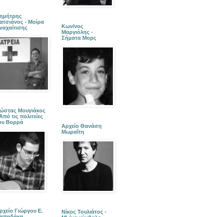
ημήτρης
ατσιάνος - Μοίρα
Κων/νος
ναχαίτισης
Μαργιόλης -
Σήματα Μορς
ώστας Μουγιάκος
 Από τις πολιτείες
ου Βορρά
Αρχείο Θανάση
Μωραΐτη
ρχείο Γιώργου Ε.
Νίκος Τουλιάτος -
απαδάκη