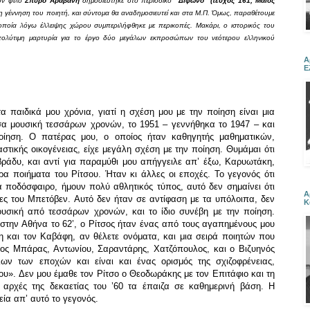
τον φίλο
Σπύρο Αραβανή
δημοσιεύτηκε στο περιοδικό
"Δίφωνο" (τεύχος 161, Μάιος
έννηση του ποιητή, και σύντομα θα αναδημοσιευτεί και στα Μ.Π. Όμως, παραθέτουμε
ποία λόγω έλλειψης χώρου συμπεριλήφθηκε με περικοπές. Μακάρι, ο ιστορικός του
 πολύτιμη μαρτυρία για το έργο δύο μεγάλων εκπροσώπων του νεότερου ελληνικού
Α
Ε
α παιδικά μου χρόνια, γιατί η σχέση μου με την ποίηση είναι μια
σα μουσική τεσσάρων χρονών, το 1951 – γεννήθηκα το 1947 – και
οίηση. Ο πατέρας μου, ο οποίος ήταν καθηγητής μαθηματικών,
τικής οικογένειας, είχε μεγάλη σχέση με την ποίηση. Θυμάμαι ότι
ράδυ, και αντί για παραμύθι μου απήγγειλε απ’ έξω, Καρυωτάκη,
ρα ποιήματα του Ρίτσου. Ήταν κι άλλες οι εποχές. Το γεγονός ότι
α ποδόσφαιρο, ήμουν πολύ αθλητικός τύπος, αυτό δεν σημαίνει ότι
Α
τες του Μπετόβεν. Αυτό δεν ήταν σε αντίφαση με τα υπόλοιπα, δεν
Κ
ουσική από τεσσάρων χρονών, και το ίδιο συνέβη με την ποίηση.
 στην Αθήνα το 62’, ο Ρίτσος ήταν ένας από τους αγαπημένους μου
 και τον Καβάφη, αν θέλετε ονόματα, και μια σειρά ποιητών που
ος Μπάρας, Αντωνίου, Σαραντάρης, Χατζόπουλος, και ο Βιζυηνός
ων των εποχών και είναι και ένας ορισμός της σχιζοφρένειας,
ου». Δεν μου έμαθε τον Ρίτσο ο Θεοδωράκης με τον Επιτάφιο και τη
ς αρχές της δεκαετίας του ’60 τα έπαιζα σε καθημερινή βάση. Η
εία απ’ αυτό το γεγονός.