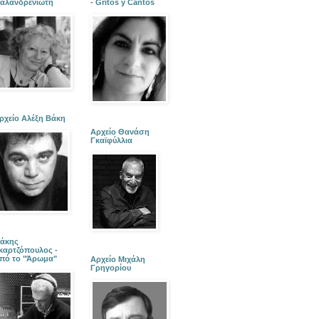
αλανδρενιώτη
- Gritos y Cantos
ρχείο Αλέξη Βάκη
Αρχείο Θανάση
Γκαϊφύλλια
άκης
καρτζόπουλος -
πό το "Άρωμα"
Αρχείο Μιχάλη
Γρηγορίου