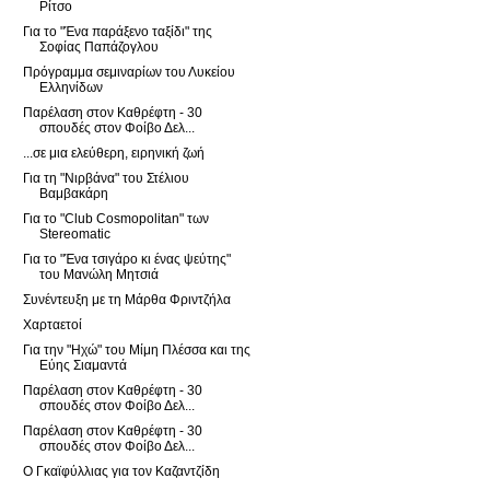
Ρίτσο
Για το "Ένα παράξενο ταξίδι" της
Σοφίας Παπάζογλου
Πρόγραμμα σεμιναρίων του Λυκείου
Ελληνίδων
Παρέλαση στον Καθρέφτη - 30
σπουδές στον Φοίβο Δελ...
...σε μια ελεύθερη, ειρηνική ζωή
Για τη "Νιρβάνα" του Στέλιου
Βαμβακάρη
Για το "Club Cosmopolitan" των
Stereomatic
Για το "Ένα τσιγάρο κι ένας ψεύτης"
του Μανώλη Μητσιά
Συνέντευξη με τη Μάρθα Φριντζήλα
Χαρταετοί
Για την "Ηχώ" του Μίμη Πλέσσα και της
Εύης Σιαμαντά
Παρέλαση στον Καθρέφτη - 30
σπουδές στον Φοίβο Δελ...
Παρέλαση στον Καθρέφτη - 30
σπουδές στον Φοίβο Δελ...
Ο Γκαϊφύλλιας για τον Καζαντζίδη