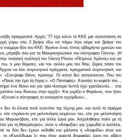
έβη πραγματικά. Αρχές ’77 είχε κάνει το ΚΚΕ μια συνεστίαση σε
ιγμή γύρω στις 2 βγήκα έξω να πάρω λίγο αέρα και βρήκα τον
το νούμερο δύο του ΚΚΕ. Βγαίνει ένας τύπος εβδομήντα χρονών και
άνο, μπράβο σου για τα Μακρονησιώτικα του σύντροφου Γιάννη». (Η
την ποιητική συλλογή του Γιάννη Ρίτσου «Πέτρινος Χρόνος» και σε
ω, τι μου θύμισες, και τον σκύλο μας τον Ντικ, ξέρεις πόσο τον
ρχισε να λέει συγκινητικά πράγματα, πραγματικά συγκινητικά, και
ει: «Σύντροφε Θάνο, πρόσεχε. Οι αστοί δεν αστειεύονται. Που τον
». «Ποιος την έχει τη Λύρα;». «Ο Πατσιφάς». Κουνάει το κεφάλι του…
πήρα ένα δίσκο και για τρία-τέσσερα λεπτά έχει γρατζουνιές… στα
χαλάνε τους δίσκους στην αρχή!». Και γυρίζει ο Φαράκος, που ήταν
ει «Εννοεί ο σύντροφος το κουαρτέτο εγχόρδων»…
» δεν το έλυσα ποτέ εναντίον της τέχνης μου, και αυτό το πράγμα
 είτε επρόκειτο για μελοποίηση κειμένων του, είτε για μελοποίηση
ου Μαγιακόβσκι, είτε για άλλα έργα μου. Ασχολήθηκα πολύ με τη
άτα για τη Μακρόνησο», είναι η «Ασφυξία» για χορωδία α καπέλα,
ά τα δύο δεν έχουν εκδοθεί και μάλιστα η «Ασφυξία» είναι και
», το «Κιγκλίδωμα Ι» που ήταν αρκετά δημοφιλές έργο της αβάντ