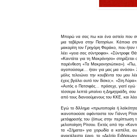
Μπορώ να σας πω και ένα αστείο που συν
μια ταβέρνα στην Πατησίων. Κάποια στ
μακαρίτη τον Γρηγόρη Φαράκο, που ήταν 
λέει «γεια σας σύντροφοι». «Σύντροφε Θ
«Καντάτα για τη Μακρόνησο» στηρίζεται σ
παρένθεση «Τα Μακρονησιώτικα»). «Πω, π
αγαπούσαμε… ήταν για μας μια ανάσα». Ά
μόλις τελειώνει την κουβέντα του μου λέ
έχεις βγάλει αυτό τον δίσκο;». «Στη Λύρα
«Αυτός ο Πατσιφάς… πρόσεχε, γιατί εγώ 
τέσσερα λεπτά μπαίνει η Δημητριάδη, σου 
από τους διανοούμενους του ΚΚΕ, και λέ
Εγώ το δίλλημα «πρωτοπορία ή λαϊκότητα
ικανοποιούσε αφάνταστα τον Γιάννη Ρίτσο,
μετάφρασής του (όπως στην περίπτωση τ
μελοποίηση Ρίτσου. Εκτός από την «Καντ
τα «Σήματα» για χορωδία α καπέλα, αυτ
ανεκτέλεστο έργο, το «Δελτίο Ειδήσεων