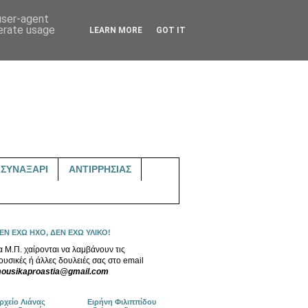
 user-agent
nerate usage
LEARN MORE
GOT IT
ΣΥΝΑΞΑΡΙ
ΑΝΤΙΡΡΗΣΙΑΣ
ΕΝ ΕΧΩ ΗΧΟ, ΔΕΝ ΕΧΩ ΥΛΙΚΟ!
α Μ.Π. χαίρονται να λαμβάνουν τις
ουσικές ή άλλες δουλειές σας στο email
ousikaproastia@gmail.com
ρχείο Λιάνας
Ειρήνη Φιλιππίδου