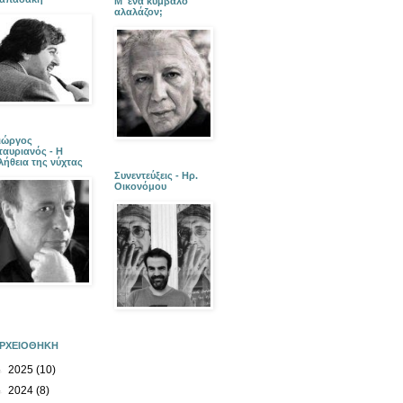
Μ' ένα κύμβαλο
αλαλάζον;
ιώργος
ταυριανός - Η
λήθεια της νύχτας
Συνεντεύξεις - Ηρ.
Οικονόμου
ΡΧΕΙΟΘΗΚΗ
►
2025
(10)
►
2024
(8)