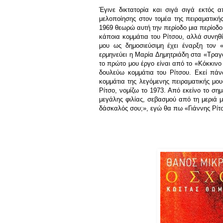
Έγινε δικτατορία και σιγά σιγά εκτός α
μελοποίησης στον τομέα της πειραματικής
1969 θεωρώ αυτή την περίοδο μια περίοδο
κάποια κομμάτια του Ρίτσου, αλλά συνηθ
μου ως δημοσιεύσιμη έχει έναρξη τον 
ερμηνεύει η Μαρία Δημητριάδη στα «Τραγού
το πρώτο μου έργο είναι από το «Κόκκινο
δουλεύω κομμάτια του Ρίτσου. Εκεί πάν
κομμάτια της λεγόμενης πειραματικής μου
Ρίτσο, νομίζω το 1973. Από εκείνο το σημ
μεγάλης φιλίας, σεβασμού από τη μεριά μ
δάσκαλός σου;», εγώ θα πω «Γιάννης Ρίτ