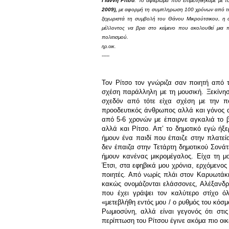
Γιάννη Ρίτσο
. Το αφιέρωμα που επιμεληθήκαμε με 
2009),
με αφορμή τη συμπληρωση 100 χρόνων από τη γ
ξεχωριστά τη συμβολή του Θάνου Μικρούτσικου, η ο
μέλλοντος να βρει στο κείμενο που ακολουθεί μια
πολιτισμού.
ηρ.οικ.
-----
Τον Ρίτσο τον γνώριζα σαν ποιητή από τ
σχέση παράλληλη με τη μουσική. Ξεκίνη
σχεδόν από τότε είχα σχέση με την π
προοδευτικός άνθρωπος αλλά και γόνος ασ
από 5-6 χρονών με έπαιρνε αγκαλιά το β
αλλά και Ρίτσο. Απ’ το δημοτικό εγώ ήξε
ήμουν ένα παιδί που έπαιζε στην πλατεί
δεν έπαιζα στην Τετάρτη δημοτικού Σονά
ήμουν κανένας μικρομέγαλος. Είχα τη μ
Έτσι, στα εφηβικά μου χρόνια, ερχόμενος
ποιητές. Από νωρίς πλάι στον Καρυωτάκη
κακώς ονομάζονται ελάσσονες, Αλέξανδρ
που έχει γράψει τον καλύτερο στίχο όλ
«μετεβλήθη εντός μου / ο ρυθμός του κόσμ
Ρωμιοσύνη, αλλά είναι γεγονός ότι στι
περίπτωση του Ρίτσου έγινε ακόμα πιο οικ