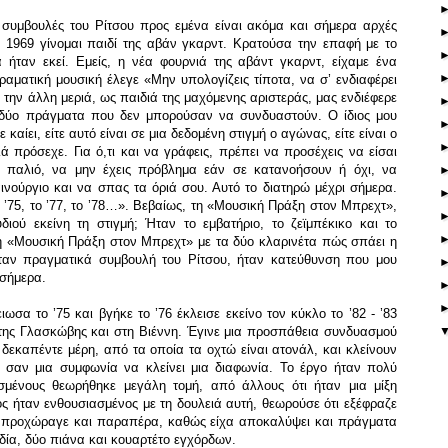
 συμβουλές του Ρίτσου προς εμένα είναι ακόμα και σήμερα αρχές
1969 γίνομαι παιδί της αβάν γκαρντ. Κρατούσα την επαφή με το
 ήταν εκεί. Εμείς, η νέα φουρνιά της αβάντ γκαρντ, είχαμε ένα
ιραματική μουσική έλεγε «Μην υπολογίζεις τίποτα, να σ’ ενδιαφέρει
την άλλη μεριά, ως παιδιά της μαχόμενης αριστεράς, μας ενδιέφερε
 δύο πράγματα που δεν μπορούσαν να συνδυαστούν. Ο ίδιος μου
σε καίει, είτε αυτό είναι σε μια δεδομένη στιγμή ο αγώνας, είτε είναι ο
ά πρόσεχε. Για ό,τι και να γράφεις, πρέπει να προσέχεις να είσαι
 παλιό, να μην έχεις πρόβλημα εάν σε κατανοήσουν ή όχι, να
νούργιο και να σπας τα όριά σου. Αυτό το διατηρώ μέχρι σήμερα.
 ’75, το ’77, το ’78…». Βεβαίως, τη «Μουσική Πράξη στον Μπρεχτ»,
ιού εκείνη τη στιγμή; Ήταν το εμβατήριο, το ζεϊμπέκικο και το
η «Μουσική Πράξη στον Μπρεχτ» με τα δύο κλαρινέτα πώς σπάει η
ταν πραγματικά συμβουλή του Ρίτσου, ήταν κατεύθυνση που μου
 σήμερα.
σα το ’75 και βγήκε το ’76 έκλεισε εκείνο τον κύκλο το ’82 - ’83
της Γλασκώβης και στη Βιέννη. Έγινε μια προσπάθεια συνδυασμού
εκαπέντε μέρη, από τα οποία τα οχτώ είναι ατονάλ, και κλείνουν
, σαν μια συμφωνία να κλείνει μια διαφωνία. Το έργο ήταν πολύ
σμένους θεωρήθηκε μεγάλη τομή, από άλλους ότι ήταν μια μίξη
ς ήταν ενθουσιασμένος με τη δουλειά αυτή, θεωρούσε ότι εξέφραζε
λά προχώραγε και παραπέρα, καθώς είχα αποκαλύψει και πράγματα
δία, δύο πιάνα και κουαρτέτο εγχόρδων.