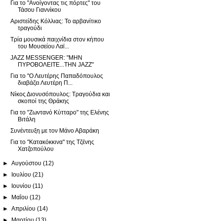
Για το "Ανοίγοντας τις πόρτες" του
Τάσου Γιαννίκου
Αριστείδης Κόλλιας: Το αρβανίτικο
τραγούδι
Τρία μουσικά παιχνίδια στον κήπου
του Μουσείου Λαϊ...
JAZZ MESSENGER: "ΜΗΝ
ΠΥΡΟΒΟΛΕΙΤΕ...ΤΗΝ JAZZ"
Για το "Ο Λευτέρης Παπαδόπουλος
διαβάζει Λευτέρη Π...
Νίκος Διονυσόπουλος: Τραγούδια και
σκοποί της Θράκης
Για το "Ζωντανό Κύτταρο" της Ελένης
Βιτάλη
Συνέντευξη με τον Μάνο Αβαράκη
Για το "Κατακόκκινα" της Τζένης
Χατζοπούλου
►
Αυγούστου
(12)
►
Ιουλίου
(21)
►
Ιουνίου
(11)
►
Μαΐου
(12)
►
Απριλίου
(14)
►
Μαρτίου
(13)