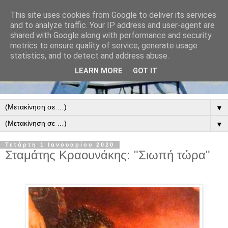
This site uses cookies from Google to deliver its services
and to analyze traffic. Your IP address and user-agent are
shared with Google along with performance and security
metrics to ensure quality of service, generate usage
statistics, and to detect and address abuse.
LEARN MORE
GOT IT
▼
▼
Τετάρτη 1 Ιανουαρίου 2020
Σταμάτης Κραουνάκης: "Σιωπή τώρα"