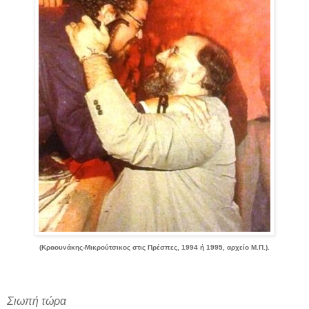
(Κραουνάκης-Μικρούτσικος στις Πρέσπες, 1994 ή 1995, αρχείο Μ.Π.).
Σιωπή τώρα