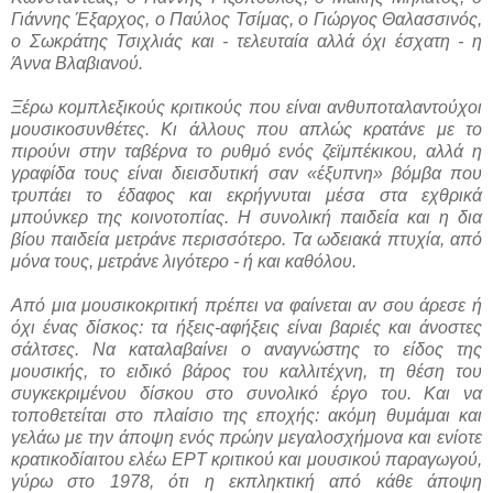
Γιάννης Έξαρχος, ο Παύλος Τσίμας, ο Γιώργος Θαλασσινός,
ο Σωκράτης Τσιχλιάς και - τελευταία αλλά όχι έσχατη - η
Άννα Βλαβιανού.
Ξέρω κομπλεξικούς κριτικούς που είναι ανθυποταλαντούχοι
μουσικοσυνθέτες. Κι άλλους που απλώς κρατάνε με το
πιρούνι στην ταβέρνα το ρυθμό ενός ζεϊμπέκικου, αλλά η
γραφίδα τους είναι διεισδυτική σαν «έξυπνη» βόμβα που
τρυπάει το έδαφος και εκρήγνυται μέσα στα εχθρικά
μπούνκερ της κοινοτοπίας. Η συνολική παιδεία και η δια
βίου παιδεία μετράνε περισσότερο. Τα ωδειακά πτυχία, από
μόνα τους, μετράνε λιγότερο - ή και καθόλου.
Από μια μουσικοκριτική πρέπει να φαίνεται αν σου άρεσε ή
όχι ένας δίσκος: τα ήξεις-αφήξεις είναι βαριές και άνοστες
σάλτσες. Να καταλαβαίνει ο αναγνώστης το είδος της
μουσικής, το ειδικό βάρος του καλλιτέχνη, τη θέση του
συγκεκριμένου δίσκου στο συνολικό έργο του. Και να
τοποθετείται στο πλαίσιο της εποχής: ακόμη θυμάμαι και
γελάω με την άποψη ενός πρώην μεγαλοσχήμονα και ενίοτε
κρατικοδίαιτου ελέω ΕΡΤ κριτικού και μουσικού παραγωγού,
γύρω στο 1978, ότι η εκπληκτική από κάθε άποψη