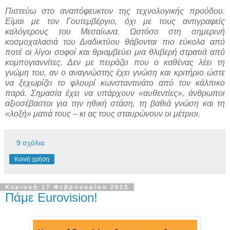
Πιστεύω στο αναπόφευκτον της τεχνολογικής προόδου.
Είμαι με τον Γουτεμβέργιο, όχι με τους αντιγραφείς
καλόγερους του Μεσαίωνα. Ωστόσο στη σημερινή
κοσμοχαλασιά του Διαδικτύου θάβονται πιο εύκολα από
ποτέ οι λίγοι σοφοί και θριαμβεύει μια θλιβερή στρατιά από
κομπογιαννίτες. Δεν με πειράζει που ο καθένας λέει τη
γνώμη του, αν ο αναγνώστης έχει γνώση και κριτήριο ώστε
να ξεχωρίζει το φλουρί κωνσταντινάτο από τον κάλπικο
παρά. Σημασία έχει να υπάρχουν «αυθεντίες», άνθρωποι
αξιοσέβαστοι για την ηθική στάση, τη βαθιά γνώση και τη
«λοξή» ματιά τους – κι ας τους σταυρώνουν οι μέτριοι.
9 σχόλια:
Κοινή χρήση
Κυριακή 17 Φεβρουαρίου 2013
Πάμε Eurovision!