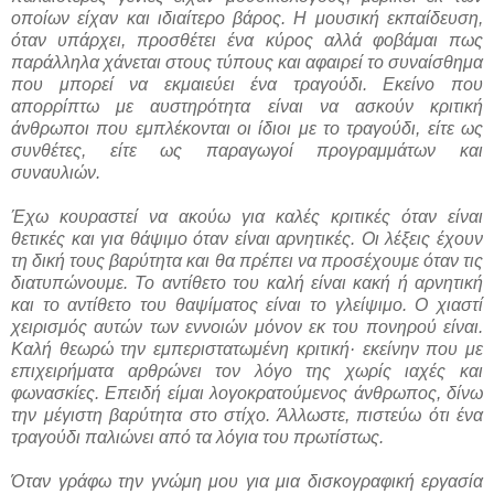
οποίων είχαν και ιδιαίτερο βάρος. Η μουσική εκπαίδευση,
όταν υπάρχει, προσθέτει ένα κύρος αλλά φοβάμαι πως
παράλληλα χάνεται στους τύπους και αφαιρεί το συναίσθημα
που μπορεί να εκμαιεύει ένα τραγούδι. Εκείνο που
απορρίπτω με αυστηρότητα είναι να ασκούν κριτική
άνθρωποι που εμπλέκονται οι ίδιοι με το τραγούδι, είτε ως
συνθέτες, είτε ως παραγωγοί προγραμμάτων και
συναυλιών.
Έχω κουραστεί να ακούω για καλές κριτικές όταν είναι
θετικές και για θάψιμο όταν είναι αρνητικές. Οι λέξεις έχουν
τη δική τους βαρύτητα και θα πρέπει να προσέχουμε όταν τις
διατυπώνουμε. Το αντίθετο του καλή είναι κακή ή αρνητική
και το αντίθετο του θαψίματος είναι το γλείψιμο. Ο χιαστί
χειρισμός αυτών των εννοιών μόνον εκ του πονηρού είναι.
Καλή θεωρώ την εμπεριστατωμένη κριτική· εκείνην που με
επιχειρήματα αρθρώνει τον λόγο της χωρίς ιαχές και
φωνασκίες. Επειδή είμαι λογοκρατούμενος άνθρωπος, δίνω
την μέγιστη βαρύτητα στο στίχο. Άλλωστε, πιστεύω ότι ένα
τραγούδι παλιώνει από τα λόγια του πρωτίστως.
Όταν γράφω την γνώμη μου για μια δισκογραφική εργασία