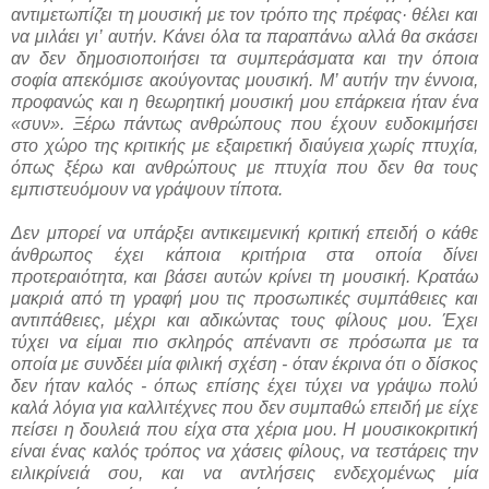
αντιμετωπίζει τη μουσική με τον τρόπο της πρέφας· θέλει και
να μιλάει γι’ αυτήν. Κάνει όλα τα παραπάνω αλλά θα σκάσει
αν δεν δημοσιοποιήσει τα συμπεράσματα και την όποια
σοφία απεκόμισε ακούγοντας μουσική. Μ’ αυτήν την έννοια,
προφανώς και η θεωρητική μουσική μου επάρκεια ήταν ένα
«συν». Ξέρω πάντως ανθρώπους που έχουν ευδοκιμήσει
στο χώρο της κριτικής με εξαιρετική διαύγεια χωρίς πτυχία,
όπως ξέρω και ανθρώπους με πτυχία που δεν θα τους
εμπιστευόμουν να γράψουν τίποτα.
Δεν μπορεί να υπάρξει αντικειμενική κριτική επειδή ο κάθε
άνθρωπος έχει κάποια κριτήρια στα οποία δίνει
προτεραιότητα, και βάσει αυτών κρίνει τη μουσική. Κρατάω
μακριά από τη γραφή μου τις προσωπικές συμπάθειες και
αντιπάθειες, μέχρι και αδικώντας τους φίλους μου. Έχει
τύχει να είμαι πιο σκληρός απέναντι σε πρόσωπα με τα
οποία με συνδέει μία φιλική σχέση - όταν έκρινα ότι ο δίσκος
δεν ήταν καλός - όπως επίσης έχει τύχει να γράψω πολύ
καλά λόγια για καλλιτέχνες που δεν συμπαθώ επειδή με είχε
πείσει η δουλειά που είχα στα χέρια μου. Η μουσικοκριτική
είναι ένας καλός τρόπος να χάσεις φίλους, να τεστάρεις την
ειλικρίνειά σου, και να αντλήσεις ενδεχομένως μία