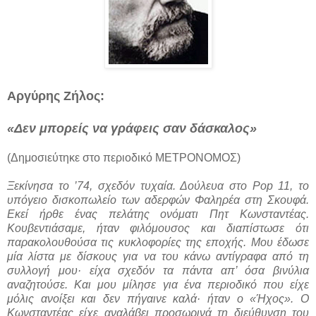
Αργύρης Ζήλος:
«Δεν μπορείς να γράφεις σαν δάσκαλος»
(Δημοσιεύτηκε στο περιοδικό ΜΕΤΡΟΝΟΜΟΣ)
Ξεκίνησα το ’74, σχεδόν τυχαία. Δούλευα στο Pop 11, το
υπόγειο δισκοπωλείο των αδερφών Φαληρέα στη Σκουφά.
Εκεί ήρθε ένας πελάτης ονόματι Πητ Κωνσταντέας.
Κουβεντιάσαμε, ήταν φιλόμουσος και διαπίστωσε ότι
παρακολουθούσα τις κυκλοφορίες της εποχής. Μου έδωσε
μία λίστα με δίσκους για να του κάνω αντίγραφα από τη
συλλογή μου· είχα σχεδόν τα πάντα απ’ όσα βινύλια
αναζητούσε. Και μου μίλησε για ένα περιοδικό που είχε
μόλις ανοίξει και δεν πήγαινε καλά· ήταν ο «Ήχος». Ο
Κωνσταντέας είχε αναλάβει προσωρινά τη διεύθυνση του