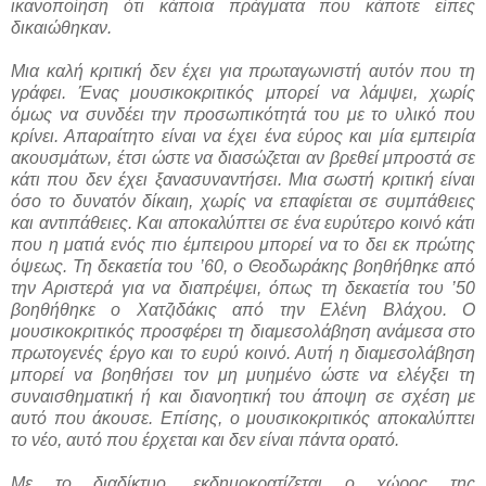
ικανοποίηση ότι κάποια πράγματα που κάποτε είπες
δικαιώθηκαν.
Μια καλή κριτική δεν έχει για πρωταγωνιστή αυτόν που τη
γράφει. Ένας μουσικοκριτικός μπορεί να λάμψει, χωρίς
όμως να συνδέει την προσωπικότητά του με το υλικό που
κρίνει. Απαραίτητο είναι να έχει ένα εύρος και μία εμπειρία
ακουσμάτων, έτσι ώστε να διασώζεται αν βρεθεί μπροστά σε
κάτι που δεν έχει ξανασυναντήσει. Μια σωστή κριτική είναι
όσο το δυνατόν δίκαιη, χωρίς να επαφίεται σε συμπάθειες
και αντιπάθειες. Και αποκαλύπτει σε ένα ευρύτερο κοινό κάτι
που η ματιά ενός πιο έμπειρου μπορεί να το δει εκ πρώτης
όψεως. Τη δεκαετία του ’60, ο Θεοδωράκης βοηθήθηκε από
την Αριστερά για να διαπρέψει, όπως τη δεκαετία του ’50
βοηθήθηκε ο Χατζιδάκις από την Ελένη Βλάχου. Ο
μουσικοκριτικός προσφέρει τη διαμεσολάβηση ανάμεσα στο
πρωτογενές έργο και το ευρύ κοινό. Αυτή η διαμεσολάβηση
μπορεί να βοηθήσει τον μη μυημένο ώστε να ελέγξει τη
συναισθηματική ή και διανοητική του άποψη σε σχέση με
αυτό που άκουσε. Επίσης, ο μουσικοκριτικός αποκαλύπτει
το νέο, αυτό που έρχεται και δεν είναι πάντα ορατό.
Με το διαδίκτυο, εκδημοκρατίζεται ο χώρος της