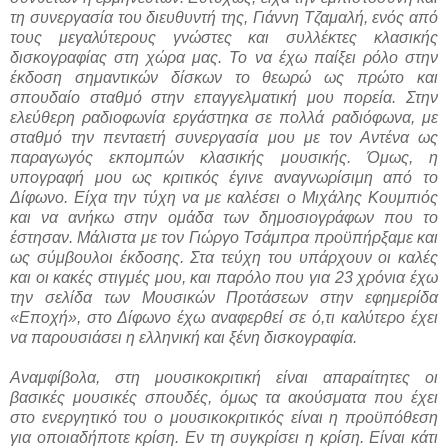
τη συνεργασία του διευθυντή της, Γιάννη Τζαμαλή, ενός από
τους μεγαλύτερους γνώστες και συλλέκτες κλασικής
δισκογραφίας στη χώρα μας. Το να έχω παίξει ρόλο στην
έκδοση σημαντικών δίσκων το θεωρώ ως πρώτο και
σπουδαίο σταθμό στην επαγγελματική μου πορεία. Στην
ελεύθερη ραδιοφωνία εργάστηκα σε πολλά ραδιόφωνα, με
σταθμό την πενταετή συνεργασία μου με τον Αντένα ως
παραγωγός εκπομπών κλασικής μουσικής. Όμως, η
υπογραφή μου ως κριτικός έγινε αναγνωρίσιμη από το
Δίφωνο. Είχα την τύχη να με καλέσει ο Μιχάλης Κουμπιός
και να ανήκω στην ομάδα των δημοσιογράφων που το
έστησαν. Μάλιστα με τον Γιώργο Τσάμπρα προϋπήρξαμε και
ως σύμβουλοι έκδοσης. Στα τεύχη του υπάρχουν οι καλές
και οι κακές στιγμές μου, και παρόλο που για 23 χρόνια έχω
την σελίδα των Μουσικών Προτάσεων στην εφημερίδα
«Εποχή», στο Δίφωνο έχω αναφερθεί σε ό,τι καλύτερο έχει
να παρουσιάσει η ελληνική και ξένη δισκογραφία.
Αναμφίβολα, στη μουσικοκριτική είναι απαραίτητες οι
βασικές μουσικές σπουδές, όμως τα ακούσματα που έχει
στο ενεργητικό του ο μουσικοκριτικός είναι η προϋπόθεση
για οποιαδήποτε κρίση. Εν τη συγκρίσει η κρίση. Είναι κάτι