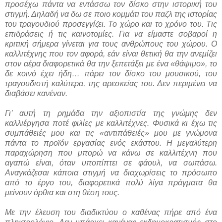
προσέχω πάντα να εντάσσω τον δίσκο στην ιστορική του
στιγμή. Δηλαδή να δω σε ποιο κομμάτι του παζλ της ιστορίας
του τραγουδιού προσεγγίζει. Το χώρο και το χρόνο του. Τις
επιδράσεις ή τις καινοτομίες. Για να είμαστε σοβαροί η
κριτική σήμερα γίνεται για τους ανθρώπους του χώρου. Ο
καλλιτέχνης που τον αφορά, εάν είναι θετική θα την ανεμίζει
στον αέρα διαφορετικά θα την ξεπετάξει με ένα «θάψιμο», το
δε κοινό έχει ήδη… πάρει τον δίσκο του μουσικού, του
τραγουδιστή καλύτερα, της αρεσκείας του. Δεν περιμένει να
διαβάσει κανέναν.
Γι’ αυτή τη ρημάδα την αξιοπιστία της γνώμης δεν
καλλιέργησα ποτέ φιλίες με καλλιτέχνες. Φυσικά κι έχω τις
συμπάθειές μου και τις «αντιπάθειές» μου με γνώμονα
πάντα το προϊόν εργασίας ενός εκάστου. Η μεγαλύτερη
παραχώρηση που μπορώ να κάνω σε καλλιτέχνη που
αγαπώ είναι, όταν υποπίπτει σε φάουλ, να σωπάσω.
Αναγκάζεσαι κάποια στιγμή να διαχωρίσεις το πρόσωπο
από το έργο του, διαφορετικά πολύ λίγα πράγματα θα
μείνουν όρθια και στη θέση τους.
Με την έλευση του διαδικτύου ο καθένας πήρε από ένα