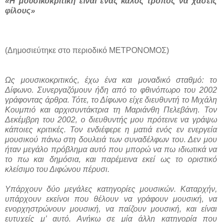
«Η μουσικοκριτική είναι ένας καλός τρόπος να χάσεις
φίλους»
(Δημοσιεύτηκε στο περιοδικό ΜΕΤΡΟΝΟΜΟΣ)
Ως μουσικοκριτικός, έχω ένα και μοναδικό σταθμό: το
Δίφωνο. Συνεργαζόμουν ήδη από το φθινόπωρο του 2002
γράφοντας άρθρα. Τότε, το Δίφωνο είχε διευθυντή το Μιχάλη
Κουμπιό και αρχισυντάκτρια τη Μαριάνθη Πελεβάνη. Τον
Δεκέμβρη του 2002, ο διευθυντής μου πρότεινε να γράψω
κάποιες κριτικές. Τον ενδιέφερε η ματιά ενός εν ενεργεία
μουσικού πάνω στη δουλειά των συναδέλφων του. Δεν μου
ήταν μεγάλο πρόβλημα αυτό που μπορώ να πω ιδιωτικά να
το πω και δημόσια, και παρέμεινα εκεί ως το οριστικό
κλείσιμο του Διφώνου πέρυσι.
Υπάρχουν δύο μεγάλες κατηγορίες μουσικών. Καταρχήν,
υπάρχουν εκείνοι που θέλουν να γράφουν μουσική, να
ενορχηστρώνουν μουσική, να παίζουν μουσική, και είναι
ευτυχείς μ’ αυτό. Ανήκω σε μία άλλη κατηγορία που