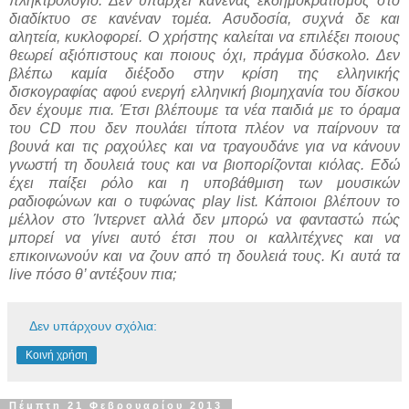
πληκτρολόγιο. Δεν υπάρχει κανένας εκδημοκρατισμός στο
διαδίκτυο σε κανέναν τομέα. Ασυδοσία, συχνά δε και
αλητεία, κυκλοφορεί. Ο χρήστης καλείται να επιλέξει ποιους
θεωρεί αξιόπιστους και ποιους όχι, πράγμα δύσκολο.
Δεν
βλέπω καμία διέξοδο στην κρίση της ελληνικής
δισκογραφίας αφού ενεργή ελληνική βιομηχανία του δίσκου
δεν έχουμε πια. Έτσι βλέπουμε τα νέα παιδιά με το όραμα
του CD που δεν πουλάει τίποτα πλέον να παίρνουν τα
βουνά και τις ραχούλες και να τραγουδάνε για να κάνουν
γνωστή τη δουλειά τους και να βιοπορίζονται κιόλας. Εδώ
έχει παίξει ρόλο και η υποβάθμιση των μουσικών
ραδιοφώνων και ο τυφώνας play list. Κάποιοι βλέπουν το
μέλλον στο Ίντερνετ αλλά δεν μπορώ να φανταστώ πώς
μπορεί να γίνει αυτό έτσι που οι καλλιτέχνες και να
επικοινωνούν και να ζουν από τη δουλειά τους. Κι αυτά τα
live πόσο θ’ αντέξουν πια;
Δεν υπάρχουν σχόλια:
Κοινή χρήση
Πέμπτη 21 Φεβρουαρίου 2013