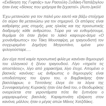
«Εκδίκηση της Γυφτιάς» των Ρασούλη-Ξυδάκη-Παπάζογλου
ήταν ένας «δίσκος που γρήγορα θα ξεχαστεί». (Αυτο-)γκόλ!
Έχω μετανιώσει για τον παλιό μου εαυτό και βάζω στοίχημα
ότι αύριο θα μετανιώσω για τον σημερινό. Οι απόψεις είναι
καθρέφτης μιας στιγμής, μιας ηλικίας και της προσωπικής
διαδρομής κάθε ανθρώπου. Τώρα για να ευθυμήσουμε,
θυμάμαι ότι όταν βγήκε το λαϊκό καψουρο-άσμα «Ο
χιονάνθρωπος» του Τάκη Μουσαφίρη, με τραγουδιστή τον
συγχωρεμένο Δημήτρη Μητροπάνο, εμένα μου
ψιλογούσταρε….
Δεν είχα ποτέ καμία προσωπική φιλία με κανέναν δημιουργό
του ελληνικού ή ξένου τραγουδιού. Λίγο «τηρείτε τις
αποστάσεις», λίγο από χαρακτήρα, λίγο έτυχε. Απομένει ο
βασικός κανόνας: ως άνθρωπος ο δημιουργός είναι
υποδεέστερος του έργου του, ο Βαμβακάρης ήταν
βασιλόφρων, ο Τσιτσάνης έλεγε ότι τα λόγια της
Συννεφιασμένης Κυριακής ήταν όλα δικά του, ο Θεοδωράκης
ονειρεύεται στα γεροντάματα πότε θα ξυπνήσει ο
μαρμαρωμένος βασιλιάς. Καραμπινάτη εξαίρεση στον
κανόνα, μάλλον, ήταν ο μέγας απών Μάνος Χατζιδάκις.