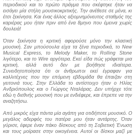
περιοδικού και το πρώτο πράγμα που σκέφτηκε ήταν να
εισάγει μία στήλη μουσικοκριτικής. Την ανέθεσε σε μένα, κι
έτσι ξεκίνησα. Και ένας άλλος αξιομνημόνευτος σταθμός της
καριέρας μου ήταν πριν από ένα 8μηνο που έμεινα χωρίς
δουλειά!
Όταν ξεκίνησα η κριτική αφορούσε μόνο την κλασική
μουσική. Σαν μπούσουλα είχα τα ξένα περιοδικά, το New
Musical Express, το Melody Maker, το Rolling Stone
λιγότερο, και το Wire αργότερα. Εκεί είδα πώς γράφεται μια
κριτική, αλλά αυτό δεν με βοήθησε ιδιαίτερα.
Συνειδητοποίησα ότι οι άνθρωποι εκεί έγραφαν για
καλλιτέχνες που την επόμενη εβδομάδα θα έπαιζαν στη
γειτονιά τους. Στην Ελλάδα το αντίστοιχο ήταν ο Ηλίας
Ανδριόπουλος και ο Γιώργος Νταλάρας. Δεν υπήρχε τότε
εδώ η διεθνής μουσική που με ενδιέφερε, και έπρεπε να την
αναζητήσω.
Από μικρός είχα πάντα μία αγάπη για οτιδήποτε μουσικό. Ο
μεγάλος αδερφός του πατέρα μου ήταν αντάρτης. Όταν
γύρισε, έφερε έναν πάκο δίσκους από τη Σοβιετική Ένωση
και τους μοίρασε στην οικογένεια. Αυτοί οι δίσκοι μαζί με