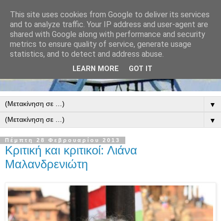
This site uses cookies from Google to deliver its services
and to analyze traffic. Your IP address and user-agent are
shared with Google along with performance and security
metrics to ensure quality of service, generate usage
statistics, and to detect and address abuse.
LEARN MORE
GOT IT
▼
▼
Πέμπτη 28 Φεβρουαρίου 2013
Κριτική και κριτικοί: Λιάνα
Μαλανδρενιώτη