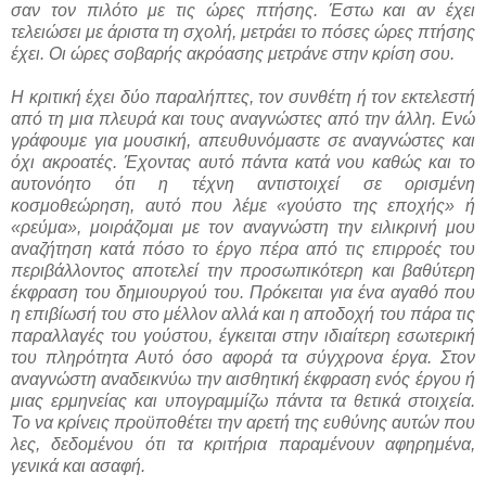
σαν τον πιλότο με τις ώρες πτήσης. Έστω και αν έχει
τελειώσει με άριστα τη σχολή, μετράει το πόσες ώρες πτήσης
έχει. Οι ώρες σοβαρής ακρόασης μετράνε στην κρίση σου.
Η κριτική έχει δύο παραλήπτες, τον συνθέτη ή τον εκτελεστή
από τη μια πλευρά και τους αναγνώστες από την άλλη. Ενώ
γράφουμε για μουσική, απευθυνόμαστε σε αναγνώστες και
όχι ακροατές. Έχοντας αυτό πάντα κατά νου καθώς και το
αυτονόητο ότι η τέχνη αντιστοιχεί σε ορισμένη
κοσμοθεώρηση, αυτό που λέμε «γούστο της εποχής» ή
«ρεύμα», μοιράζομαι με τον αναγνώστη την ειλικρινή μου
αναζήτηση κατά πόσο το έργο πέρα από τις επιρροές του
περιβάλλοντος αποτελεί την προσωπικότερη και βαθύτερη
έκφραση του δημιουργού του. Πρόκειται για ένα αγαθό που
η επιβίωσή του στο μέλλον αλλά και η αποδοχή του πάρα τις
παραλλαγές του γούστου, έγκειται στην ιδιαίτερη εσωτερική
του πληρότητα Αυτό όσο αφορά τα σύγχρονα έργα. Στον
αναγνώστη αναδεικνύω την αισθητική έκφραση ενός έργου ή
μιας ερμηνείας και υπογραμμίζω πάντα τα θετικά στοιχεία.
Το να κρίνεις προϋποθέτει την αρετή της ευθύνης αυτών που
λες, δεδομένου ότι τα κριτήρια παραμένουν αφηρημένα,
γενικά και ασαφή.