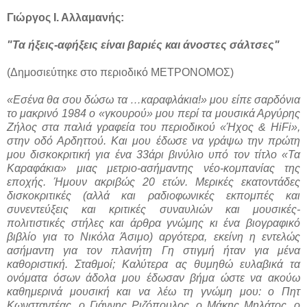
Γιώργος Ι. Αλλαμανής:
"Τα ήξεις-αφήξεις είναι βαριές και άνοστες σάλτσες"
(Δημοσιεύτηκε στο περιοδικό ΜΕΤΡΟΝΟΜΟΣ)
«Εσένα θα σου δώσω τα …καραφλάκια!» μου είπε σαρδόνια
το μακρινό 1984 ο «γκουρού» μου περί τα μουσικά Αργύρης
Ζήλος στα παλιά γραφεία του περιοδικού «Ήχος & HiFi»,
στην οδό Αρδηττού. Και μου έδωσε να γράψω την πρώτη
μου δισκοκριτική για ένα 33άρι βινύλιο υπό τον τίτλο «Τα
Καραφάκια» μιας μετριο-ασήμαντης νέο-κομπανίας της
εποχής. Ήμουν ακριβώς 20 ετών. Μερικές εκατοντάδες
δισκοκριτικές (αλλά και ραδιοφωνικές εκπομπές και
συνεντεύξεις και κριτικές συναυλιών και μουσικές-
πολιτιστικές στήλες και άρθρα γνώμης κι ένα βιογραφικό
βιβλίο για το Νικόλα Άσιμο) αργότερα, εκείνη η εντελώς
ασήμαντη για τον πλανήτη Γη στιγμή ήταν για μένα
καθοριστική. Σταθμοί; Καλύτερα ας θυμηθώ ευλαβικά τα
ονόματα όσων άδολα μου έδωσαν βήμα ώστε να ακούω
καθημερινά μουσική και να λέω τη γνώμη μου: ο Πητ
Κωνσταντέας, ο Γιάννης Ριζόπουλος, ο Μάκης Μηλάτος, ο