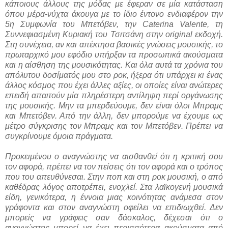
κάποιους άλλους της μόδας με έφεραν σε μία κατάσταση
όπου μέρα-νύχτα άκουγα με το ίδιο έντονο ενδιαφέρον την
5η Συμφωνία του Μπετόβεν, την Caterina Valente, τη
Συννεφιασμένη Κυριακή του Τσιτσάνη στην original εκδοχή.
Στη συνέχεια, αν και απέκτησα βασικές γνώσεις μουσικής, το
πρωταρχικό μου εφόδιο υπήρξαν τα προσωπικά ακούσματα
και η αίσθηση της μουσικότητας. Και όλα αυτά τα χρόνια του
απόλυτου δοσίματός μου στο ροκ, ήξερα ότι υπάρχει κι ένας
άλλος κόσμος που έχει άλλες αξίες, οι οποίες είναι ανώτερες
επειδή απαιτούν μία πληρέστερη αντίληψη περί οργάνωσης
της μουσικής. Μην τα μπερδεύουμε, δεν είναι όλοι Μπραμς
και Μπετόβεν. Από την άλλη, δεν μπορούμε να έχουμε ως
μέτρο σύγκρισης τον Μπραμς και τον Μπετόβεν. Πρέπει να
συγκρίνουμε όμοια πράγματα.
Προκειμένου ο αναγνώστης να αισθανθεί ότι η κριτική σου
τον αφορά, πρέπει να τον πείσεις ότι τον αφορά και ο τρόπος
που του απευθύνεσαι. Στην ποπ και στη ροκ μουσική, ο από
καθέδρας λόγος αποτρέπει, ενοχλεί. Στα λαϊκογενή μουσικά
είδη, γενικότερα, η έννοια μιας κοινότητας ανάμεσα στον
γράφοντα και στον αναγνώστη οφείλει να επιδιωχθεί. Δεν
μπορείς να γράφεις σαν δάσκαλος, δέχεσαι ότι ο
αναγνώστης μπορεί να έχει περισσότερα ακούσματα από