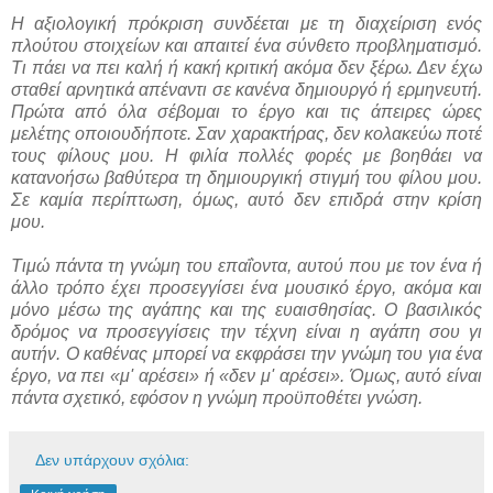
Η αξιολογική πρόκριση συνδέεται με τη διαχείριση ενός
πλούτου στοιχείων και απαιτεί ένα σύνθετο προβληματισμό.
Τι πάει να πει καλή ή κακή κριτική ακόμα δεν ξέρω. Δεν έχω
σταθεί αρνητικά απέναντι σε κανένα δημιουργό ή ερμηνευτή.
Πρώτα από όλα σέβομαι το έργο και τις άπειρες ώρες
μελέτης οποιουδήποτε. Σαν χαρακτήρας, δεν κολακεύω ποτέ
τους φίλους μου. Η φιλία πολλές φορές με βοηθάει να
κατανοήσω βαθύτερα τη δημιουργική στιγμή του φίλου μου.
Σε καμία περίπτωση, όμως, αυτό δεν επιδρά στην κρίση
μου.
Τιμώ πάντα τη γνώμη του επαΐοντα, αυτού που με τον ένα ή
άλλο τρόπο έχει προσεγγίσει ένα μουσικό έργο, ακόμα και
μόνο μέσω της αγάπης και της ευαισθησίας. Ο βασιλικός
δρόμος να προσεγγίσεις την τέχνη είναι η αγάπη σου γι
αυτήν. Ο καθένας μπορεί να εκφράσει την γνώμη του για ένα
έργο, να πει «μ' αρέσει» ή «δεν μ' αρέσει». Όμως, αυτό είναι
πάντα σχετικό, εφόσον η γνώμη προϋποθέτει γνώση.
Δεν υπάρχουν σχόλια: