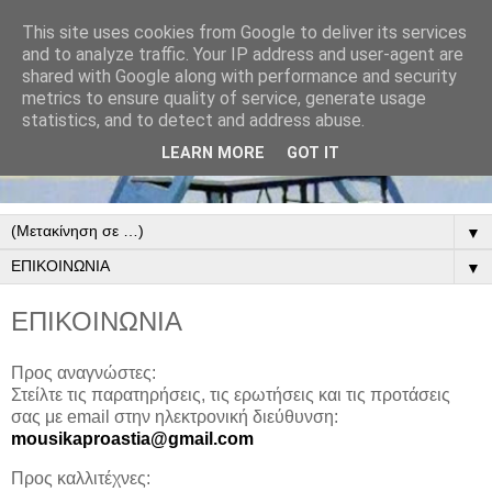
This site uses cookies from Google to deliver its services
and to analyze traffic. Your IP address and user-agent are
shared with Google along with performance and security
metrics to ensure quality of service, generate usage
statistics, and to detect and address abuse.
LEARN MORE
GOT IT
▼
▼
ΕΠΙΚΟΙΝΩΝΙΑ
Προς αναγνώστες:
Στείλτε τις παρατηρήσεις, τις ερωτήσεις και τις προτάσεις
σας με email στην ηλεκτρονική διεύθυνση:
mousikaproastia@gmail.com
Προς καλλιτέχνες: