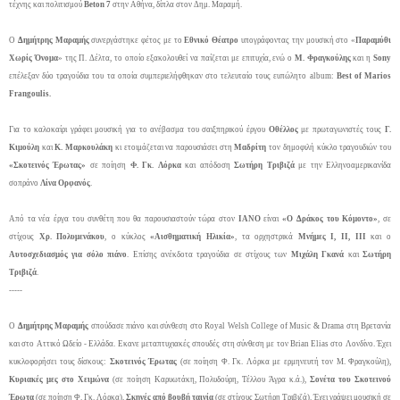
τέχνης και πολιτισμού
Beton
7
στην Αθήνα, δίπλα στον Δημ. Μαραμή.
Ο
Δημήτρης Μαραμής
συνεργάστηκε φέτος με το
Εθνικό Θέατρο
υπογράφοντας την μουσική στο «
Παραμύθι
Χωρίς Όνομα
» της Π. Δέλτα, το οποίο εξακολουθεί να παίζεται με επιτυχία, ενώ ο
Μ. Φραγκούλης
και η
Sony
επέλεξαν δύο τραγούδια του τα οποία συμπεριελήφθηκαν στο τελευταίο τους ευπώλητο
album
:
Best
of
Marios
Frangoulis
.
Για το καλοκαίρι γράφει μουσική για το ανέβασμα του σαιξπηρικού έργου
Οθέλλος
με πρωταγωνιστές τους
Γ.
Κιμούλη
και
Κ. Μαρκουλάκη
κι ετοιμάζεται να παρουσιάσει στη
Μαδρίτη
τον δημοφιλή κύκλο τραγουδιών του
«Σκοτεινός Έρωτας»
σε ποίηση
Φ. Γκ. Λόρκα
και απόδοση
Σωτήρη Τριβιζά
με την Ελληνοαμερικανίδα
σοπράνο
Λίνα Ορφανός
.
Από τα νέα έργα του συνθέτη που θα παρουσιαστούν τώρα στον
ΙΑΝΟ
είναι
«Ο
Δράκος του Κόμοντο»
, σε
στίχους
Χρ. Πολυμενάκου
, ο κύκλος
«Αισθηματική Ηλικία»
, τα ορχηστρικά
Μνήμες Ι, ΙΙ, ΙΙΙ
και ο
A
υτοσχεδιασμός για σόλο πιάνο
. Επίσης ανέκδοτα τραγούδια σε στίχους των
Μιχάλη Γκανά
και
Σωτήρη
Τριβιζά
.
-----
Ο
Δημήτρης Μαραμής
σπούδασε πιάνο και σύνθεση στο
Royal
Welsh
College
of
Music
&
Drama
στη Βρετανία
και στο Αττικό Ωδείο - Ελλάδα. Εκανε μεταπτυχιακές σπουδές στη σύνθεση με τον
Brian
Elias
στο Λονδίνο.
Έχει
κυκλοφορήσει τους δίσκους:
Σκοτεινός Έρωτας
(σε ποίηση Φ. Γκ. Λόρκα με ερμηνευτή τον Μ. Φραγκούλη),
Κυριακές μες στο Χειμώνα
(σε ποίηση Καρυωτάκη, Πολυδούρη, Τέλλου Άγρα κ.ά.),
Σονέτα του Σκοτεινού
Έρωτα
(σε ποίηση Φ. Γκ. Λόρκα),
Σκηνές από βουβή ταινία
(σε στίχους Σωτήρη Τριβιζά). Έχει γράψει μουσική σε