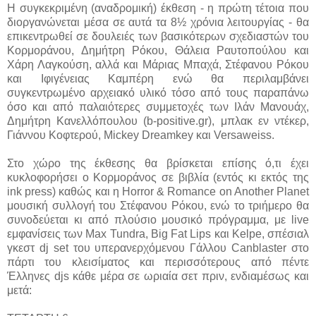
Η συγκεκριμένη (αναδρομική) έκθεση - η πρώτη τέτοια που
διοργανώνεται μέσα σε αυτά τα 8½ χρόνια λειτουργίας - θα
επικεντρωθεί σε δουλειές των βασικότερων σχεδιαστών του
Κορμοράνου, Δημήτρη Ρόκου, Θάλεια Ραυτοπούλου και
Χάρη Λαγκούση, αλλά και Μάριας Μπαχά, Στέφανου Ρόκου
και Ιφιγένειας Καμπέρη ενώ θα περιλαμβάνει
συγκεντρωμένο αρχειακό υλικό τόσο από τους παραπάνω
όσο και από παλαιότερες συμμετοχές των Ιλάν Μανουάχ,
Δημήτρη Κανελλόπουλου (b-positive.gr), μπλακ εν ντέκερ,
Γιάννου Κοφτερού, Mickey Dreamkey και Versaweiss.
Στο χώρο της έκθεσης θα βρίσκεται επίσης ό,τι έχει
κυκλοφορήσει ο Κορμοράνος σε βιβλία (εντός κι εκτός της
ink press) καθώς και η Horror & Romance on Another Planet
μουσική συλλογή του Στέφανου Ρόκου, ενώ το τριήμερο θα
συνοδεύεται κι από πλούσιο μουσικό πρόγραμμα, με live
εμφανίσεις των Max Tundra, Big Fat Lips και Κelpe, σπέσιαλ
γκεστ dj set του υπερανερχόμενου Γάλλου Canblaster στο
πάρτι του κλεισίματος και περισσότερους από πέντε
Έλληνες djs κάθε μέρα σε ωριαία σετ πριν, ενδιαμέσως και
μετά: