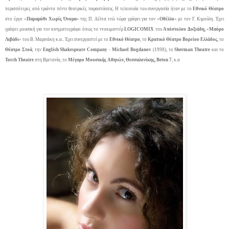
περισσότερες από τριάντα πέντε θεατρικές παραστάσεις. Η τελευταία του συνεργασία ήταν με το
Εθνικό Θέατρο
στο έργο «
Παραμύθι Χωρίς Όνομα
» της Π. Δέλτα ενώ τώρα γράφει για τον «
Οθέλλο
» με τον Γ. Κιμούλη. Έχει
γράψει μουσική για τον κινηματογράφο όπως το ντοκιμαντέρ
LOGICOMIX
του
Απόστολου Δοξιάδη,
«
Μαύρο
Λιβάδι
» του Β. Μαρινάκη κ.α.. Έχει συνεργαστεί με το
Εθνικό Θέατρο
, το
Κρατικό Θέατρο Βορείου Ελλάδος
, το
Θέατρο Στοά
, την
English
Shakespeare
Company
-
Michael
Bogdanov
(1998),
το
Sherman
Theatre
και το
Torch
Theatre
στη Βρετανία, το
Μέγαρο Μουσικής
Αθηνών,
Θεσσαλονίκης,
Beton
7
, κ.α