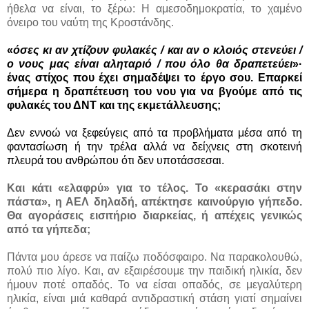
ήθελα να είναι, το ξέρω: Η αμεσοδημοκρατία, το χαμένο
όνειρο του ναύτη της Κροστάνδης.
«
όσες κι αν χτίζουν φυλακές / και αν ο κλοιός στενεύει /
ο νους μας είναι αληταριό / που όλο θα δραπετεύει
»·
ένας στίχος που έχει σημαδέψει το έργο σου. Επαρκεί
σήμερα η δραπέτευση του νου για να βγούμε από τις
φυλακές του ΔΝΤ και της εκμετάλλευσης;
Δεν εννοώ να ξεφεύγεις από τα προβλήματα μέσα από τη
φαντασίωση ή την τρέλα αλλά να δείχνεις στη σκοτεινή
πλευρά του ανθρώπου ότι δεν υποτάσσεσαι.
Και κάτι «ελαφρύ» για το τέλος. Το «κερασάκι στην
πάστα», η ΑΕΛ δηλαδή, απέκτησε καινούργιο γήπεδο.
Θα αγοράσεις εισιτήριο διαρκείας, ή απέχεις γενικώς
από τα γήπεδα;
Πάντα μου άρεσε να παίζω ποδόσφαιρο. Να παρακολουθώ,
πολύ πιο λίγο. Και, αν εξαιρέσουμε την παιδική ηλικία, δεν
ήμουν ποτέ οπαδός. Το να είσαι οπαδός, σε μεγαλύτερη
ηλικία, είναι μιά καθαρά αντιδραστική στάση γιατί σημαίνει