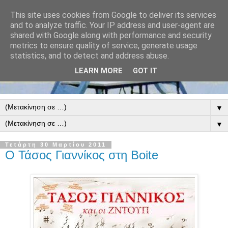
This site uses cookies from Google to deliver its services
and to analyze traffic. Your IP address and user-agent are
shared with Google along with performance and security
metrics to ensure quality of service, generate usage
statistics, and to detect and address abuse.
LEARN MORE
GOT IT
▼
▼
Τετάρτη 30 Μαρτίου 2011
Ο Τάσος Γιαννίκος στη Boite