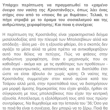
Υπάρχει περίπτωση να πραγματωθεί το «
χαμένο
όνειρο του ναύτη της Κροστάνδης
», όπως λέει ένας
στίχος σου από το «ποιος θα με θυμάται»; Τελικά, τι
πήγε στραβά με το όραμα του σοσιαλισμού και της
ανθρώπινης χειραφέτησης; Και ποια η συνέχεια;
Η περίπτωση της Κροστάνδης είναι χαρακτηριστικό δείγμα
μισαλλοδοξίας από την πλευρά των Μπολσεβίκων αλλά και
απόδειξη - άλλη μια - ότι η εξουσία φθείρει, ότι ο σκοπός δεν
αγιάζει τα μέσα αλλά τα μέσα πρέπει να αντικαθρεφτίζουν
αυτό που θέλεις να πετύχεις. Πώς να φτάσεις στην
ανθρώπινη χειραφέτηση, όταν ο μηχανισμός που σε
καθοδηγεί - ακόμα και
με τις αγαθότερες των προθέσεων -
είναι συγκεντρωτικός, καταπιεστικός και σε διαπλάθει έτσι
ώστε να είσαι άβουλο όν χωρίς κρίση; Οι ναύτες της
Κροστάνδης συμμετείχαν στον κοινό αγώνα κατά του
Τσάρου αλλά μετά, στην προσπάθειά τους να διατηρήσουν
μια μορφή άμεσης δημοκρατίας που είχαν φτιάξει, ήρθαν σε
σύγκρουση με τους μπολσεβίκους που είχαν την κεντρική
εξουσία. Αποτέλεσμα, η εξολόθρευσή τους από τους πρώην
συντρόφους. Να θυμηθούμε και την Ισπανία του ’36; Όσο για
το ποιά θα είναι η συνέχεια, δεν μπορώ να το ξέρω. Ποιά θα