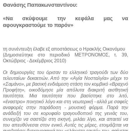
Θανάσης Παπακωνσταντίνου:
«Να σκύψουμε την κεφάλα μας να
αφουγκραστούμε το παρόν»
τη συνέντευξη έλαβε εξ αποστάσεως ο Ηρακλής Οικονόμου
(Δημοσιεύτηκε στο περιοδικό
ΜΕΤΡΟΝΟΜΟΣ, τ. 39,
Οκτώβριος - Δεκέμβριος 2010)
Οι δημιουργίες του όρισαν το ελληνικό τραγούδι των δύο
τελευταίων δεκαετιών. Από την «Αγία Νοσταλγία» μέχρι το
«Σαμάνο», με βασική ενδιάμεση στάση τον κομβικό «Βραχνό
Προφήτη», οικοδόμησε μία απόλυτα διακριτή αισθητική
ταυτότητα. Μια ταυτότητα που βασίστηκε στο λιτό,
«έναστρο» ποιητικό λόγο και στη νεωτερική - αλλά με σαφείς
αναφορές στην παράδοση - μουσική φόρμα. Παρά την
ανάδειξή του σε κορυφαίο τραγουδοποιό της γενιάς του,
συνεχίζει να σαστίζει στη σκηνή, μιλάει λίγο, και απαιτεί να
του απευθύνεσαι στον ενικό. Αυτές τις μέρες, ετοιμάζεται να
αναζητήσει δισκογραφικά τον «ελάχιστο εαυτό» του· φαίνεται