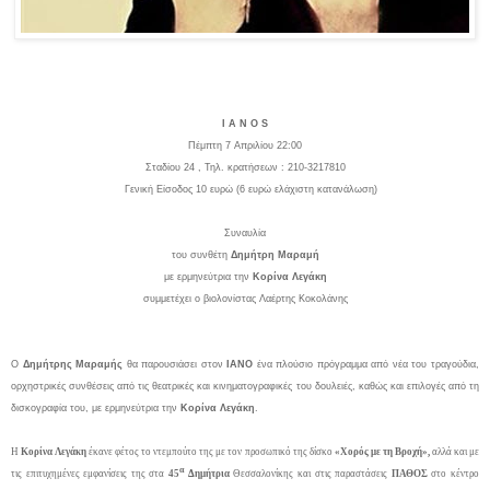
I
A
N
O
S
Πέμπτη 7 Απριλίου 22:00
Σταδίου 24 , Τηλ. κρατήσεων : 210-3217810
Γενική Είσοδος 10 ευρώ (6 ευρώ ελάχιστη κατανάλωση)
Συναυλία
του συνθέτη
Δημήτρη Μαραμή
με ερμηνεύτρια την
Κορίνα Λεγάκη
συμμετέχει ο βιολονίστας Λαέρτης Κοκολάνης
Ο
Δημήτρης Μαραμής
θα παρουσιάσει στον
ΙΑΝΟ
ένα πλούσιο πρόγραμμα από νέα του τραγούδια,
ορχηστρικές συνθέσεις από τις θεατρικές και κινηματογραφικές του δουλειές, καθώς και επιλογές από τη
δισκογραφία του, με ερμηνεύτρια την
Κορίνα Λεγάκη
.
Η
Κορίνα Λεγάκη
έκανε φέτος το ντεμπούτο της με τον προσωπικό της δίσκο
«Χορός με τη Βροχή»,
αλλά και με
α
τις επιτυχημένες εμφανίσεις της στα
45
Δημήτρια
Θεσσαλονίκης και στις παραστάσεις
ΠΑΘΟΣ
στο κέντρο