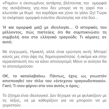
«Ραμόν» ο σκοτωμένος αντάρτης βλέποντας την
ομορφιά
της ανοιξιάτικης γης-που δεν μπορεί να τη χαρεί πια -
κλωτσάει με θυμό
την καρδάρα και χύνει το γάλα. Ωχ! Τώρα
το σκέφτηκα: ομορφιά εναντίον ιδεολογίας και στα δύο…
Ή και ομορφιά μαζί με ιδεολογία… Ο ιστορικός του
μέλλοντος, πώς πιστεύεις ότι θα συμπυκνώσει τη
συμβολή σου στο ελληνικό τραγούδι; Τι κόμισες σε
αυτό;
Με συγχωρείς, Ηρακλή, αλλά είναι ερώτηση αυτή; Μπορεί
κανείς μες στην άψη της δημιουργικότητας
ή ακόμα και στην
αγρανάπαυσή του να κάνει απολογισμό; Μόνο οι ανόητοι θα
το αποτολμούσαν.
ΟΚ, το καταλαβαίνω. Πάντως, έχεις ως γνωστόν
αποποιηθεί τον τίτλο του «έντεχνου τραγουδοποιού».
Γιατί; Τι σου φέρνει στο νου αυτός ο όρος;
Το ζήτημα είναι ιδεολογικό. Δεν δέχομαι να με φυλακίζουν με
τις λέξεις, να με καθορίζουν για να μπορούν να με
χειριστούν.