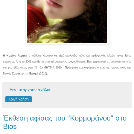
Η
Κορίνα Λεγάκη
σπούδασε κλασικό και τζαζ τραγούδι, πιάνο και ορθοφωνία. Μιλάει πέντε ξένες
γλώσσες. Από το 2001 εργάζεται επαγγελματικά ως τραγουδίστρια. Έχει εμφανιστεί σε μουσικές σκηνές
α
και φεστιβάλ όπως στα 45
ΔΗΜΗΤΡΙΑ 2010.
Πρόσφατα κυκλοφόρησε ο πρώτος προσωπικός της
δίσκος
Χορός με τη Βροχή
(2010).
Δεν υπάρχουν σχόλια:
Κοινή χρήση
Έκθεση αφίσας του "Κορμοράνου" στο
Bios