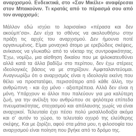
αναρχισμού. Ενδεικτικά, στο «Σαν Μικέλε» αναφέρεσαι
στον Μπακούνιν. Τι κρατάς από το πέρασμά σου από
τον αναρχισμό;
Μάλλον εδώ ισχύει το λαρισαίικο «πέρασα και δεν
ακούμπ’σα». Δεν είχα το σθένος να ακολουθήσω στην
πράξη τις αρχές του αναρχισμού. Δεν ήμουνα ποτέ
οργανωμένος. Είμαι μοναχικό άτομο με ερεβώδεις σκέψεις,
ανίκανος να γλυκαθώ από το νέκταρ της συντροφικότητας.
Έχω, νομίζω, μια αίσθηση δικαίου που με ψιλοκατευθύνει
αλλά κατά τα άλλα βαδίζω στο περίπου, δεν έχω στέρεες
ιδεολογικές βάσεις να με στηρίζουν. Αμφιταλαντεύομαι.
Αναγνωρίζω ότι ο αναρχισμός είναι η ιδεολογία εκείνη που
θέλει να προστατέψει, περισσότερο από κάθε άλλη, την
ανθρώπινη - και όχι μόνο - αξιοπρέπεια. Αλλά δεν είναι η
μόνη. Υπάρχουν κι άλλοι που παλεύουν για μια καλύτερη
ζωή, για την ανέλιξη του ανθρώπου σε ψηλότερα επίπεδα
πνευματικότητας, στοχασμού και απόλαυσης χωρίς να είναι
αναρχικοί. Τελευταία έχει πέσει πολύ μισαλλοδοξία ακόμα
και σ’ αυτόν το χώρο, το τελευταίο οχυρό της ελεύθερης
σκέψης. Και με ζορίζει, αφού στα μάτια μου, η φιλοσοφία του
αναρχισμού είναι ποίηση που βγήκε από το δρόμο της.