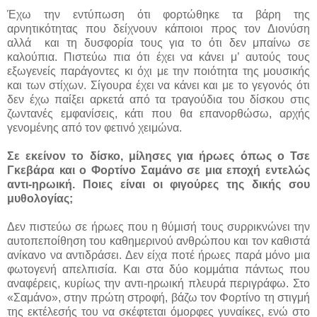
Έχω την εντύπωση ότι φορτώθηκε τα βάρη της
αρνητικότητας που δείχνουν κάποιοι προς τον Διονύση
αλλά
και τη δυσφορία τους για το ότι δεν μπαίνω σε
καλούπια. Πιστεύω πια ότι έχει να κάνει μ’ αυτούς τους
εξωγενείς παράγοντες κι όχι με την ποιότητα της μουσικής
και των στίχων. Σίγουρα έχει να κάνει και με το γεγονός ότι
δεν έχω παίξει αρκετά από τα τραγούδια του δίσκου στις
ζωντανές εμφανίσεις, κάτι που θα επανορθώσω, αρχής
γενομένης από τον φετινό χειμώνα.
Σε εκείνον το δίσκο, μίλησες για ήρωες όπως ο Τσε
Γκεβάρα και ο Φορτίνο Σαμάνο σε μια εποχή εντελώς
αντι-ηρωική. Ποιες είναι οι φιγούρες της δικής σου
μυθολογίας;
Δεν πιστεύω σε ήρωες που η θύμισή τους συρρικνώνει την
αυτοπεποίθηση του καθημερινού ανθρώπου και τον καθιστά
ανίκανο να αντιδράσει. Δεν είχα ποτέ ήρωες παρά μόνο μια
φωτογενή απελπισία. Και στα δύο κομμάτια πάντως που
αναφέρεις, κυρίως την αντι-ηρωική πλευρά περιγράφω. Στο
«Σαμάνο», στην πρώτη στροφή, βάζω τον Φορτίνο τη στιγμή
της εκτέλεσής του να σκέφτεται όμορφες γυναίκες, ενώ στο