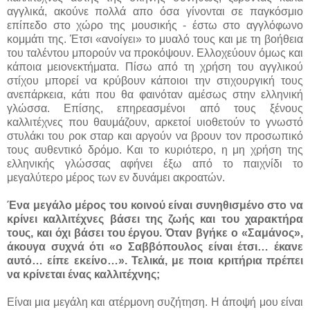
αγγλικά, ακούνε πολλά απο όσα γίνονται σε παγκόσμιο
επίπεδο στο χώρο της μουσικής - έστω στο αγγλόφωνο
κομμάτι της. Έτσι «ανοίγει» το μυαλό τους και με τη βοήθεια
του ταλέντου μπορούν να προκόψουν. Ελλοχεύουν όμως και
κάποια μειονεκτήματα. Πίσω από τη χρήση του αγγλικού
στίχου μπορεί να κρύβουν κάποιοι την στιχουργική τους
ανεπάρκεια, κάτι που θα φαινόταν αμέσως στην ελληνική
γλώσσα. Επίσης, επηρεασμένοι από τους ξένους
καλλιτέχνες που θαυμάζουν, αρκετοί υιοθετούν το γνωστό
στυλάκι του ροκ σταρ και αργούν να βρουν τον προσωπικό
τους αυθεντικό δρόμο. Και το κυριότερο, η μη χρήση της
ελληνικής γλώσσας αφήνει έξω από το παιχνίδι το
μεγαλύτερο μέρος των εν δυνάμει ακροατών.
Ένα μεγάλο μέρος του κοινού είναι συνηθισμένο στο να
κρίνει καλλιτέχνες βάσει της ζωής και του χαρακτήρα
τους, και όχι βάσει του έργου. Όταν βγήκε ο «Σαμάνος»,
άκουγα συχνά ότι «ο Σαββόπουλος είναι έτσι… έκανε
αυτό… είπε εκείνο…». Τελικά, με ποια κριτήρια πρέπει
να κρίνεται ένας καλλιτέχνης;
Είναι μια μεγάλη και ατέρμονη συζήτηση. Η άποψή μου είναι