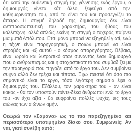
ότι κατά την αυθεντική στιγμή της γέννησης ενός έργου, ο
δημιουργός γίνεται κάτι άλλο, ξεφεύγει από την
καθημερινότητά του, από το είναι του και προσεγγίζει το
άπειρο. Η στιγμή δηλαδή της δημιουργίας δεν είναι
αντιπροσωπευτική του χαρακτήρα, του ήθους του
καλλιτέχνη, αλλά απλώς εκείνη τη στιγμή ο τυχερός παίρνει
μια μυτιά Απόλυτου. Έτσι μόνο μπορεί να εξηγηθεί γιατί, ενώ
η τέχνη είναι παρηγορητική, ο ποιών μπορεί να είναι
στραβός και -εξ αυτού - ο κόσμος απαρηγόρητος. Βέβαια,
είναι ωραίο και λυτρωτικό όταν συναντάς έναν δημιουργό
που ο ανθρωπισμός και η στοχαστικότητά του συμβαδίζει με
την παρηγοριά που πηγάζει από το έργο του. Δεν συμβαίνει
συχνά αλλά δεν τρέχει και τίποτα. Έχω πειστεί ότι όσο πιο
σημαντικό είναι το έργο, τόσο λιγότερη σημασία έχει ο
δημιουργός του. Εξάλλου, τον χαρακτήρα του - αν είναι
κακός - θα τον υποστούν πέντε-δέκα άνθρωποι ενώ το έργο
του -αν έχει αξία - θα ευφραίνει πολλές ψυχές, εις τους
αιώνας των αιώνων αμήν.
Θεωρώ τον «Σαμάνο» ως το πιο παρεξηγημένο και
περισσότερο υποτιμημένο δίσκο σου. Συμφωνείς; Αν
ναι, γιατί συνέβη αυτό;