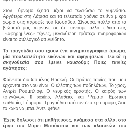
Στον Τύρναβο έζησα μέχρι να τελειώσω το γυμνάσιο.
Αργότερα στη Λάρισα και τα τελευταία χρόνια σε ένα μικρό
χωριό στις παρυφές του Κισσάβου. Σίγουρα, πολλά από τα
βιώματά μας περνάνε σε ότι κάνουμε αλλά, ειδικά στις
«αφηρημένες» τέχνες, μεγαλύτερη τράπεζα πληροφοριών
είναι το συλλογικό ασυνείδητο.
Τα τραγούδια σου έχουν ένα κινηματογραφικό άρωμα,
μία πολλαπλότητα εικόνων και αφηγήσεων. Τελικά η
σκηνοθεσία σου έμεινε κουσούρι; Ποιες ταινίες
αγάπησες;
Φαίνεσαι διαβασμένος Ηρακλή. Οι πρώτες ταινίες που μου
έρχονται στο νου είναι: Ο κλέφτης των ποδηλάτων, Το χάος,
Αντρέι Ρουμπλιόφ, Ο νευρικός εραστής, Ο καιρός των
τσιγγάνων
,
Il
postino
, Αλήθειες και Ψέματα, Ερωτική
επιθυμία, Γόμμορα, Τραγούδια από τον δεύτερο όροφο, Άσε
το κακό να μπει. Άντε, φτάνει
.
Έχεις δηλώσει ότι μαθήτευσες, ανάμεσα στα άλλα, στο
έργο του Μάρει Μπούκτσιν και των κλασικών του