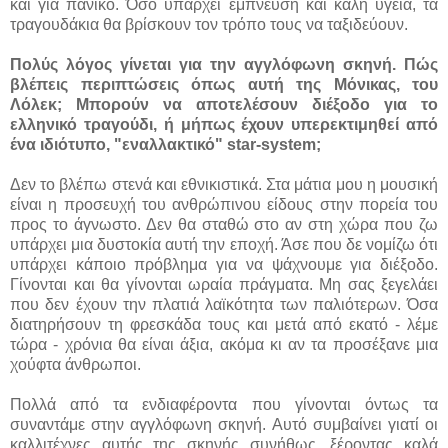
και για πανικό. Όσο υπάρχει έμπνευση και καλή υγεία, τα
τραγουδάκια θα βρίσκουν τον τρόπο τους να ταξιδεύουν.
Πολύς λόγος γίνεται για την αγγλόφωνη σκηνή. Πώς
βλέπεις περιπτώσεις όπως αυτή της Μόνικας, του
Λόλεκ; Μπορούν να αποτελέσουν διέξοδο για το
ελληνικό τραγούδι, ή μήπως έχουν υπερεκτιμηθεί από
ένα ιδιότυπο, "εναλλακτικό" star-system;
Δεν το βλέπω στενά και εθνικιστικά. Στα μάτια μου η μουσική
είναι η προσευχή του ανθρώπινου είδους στην πορεία του
προς το άγνωστο. Δεν θα σταθώ στο αν στη χώρα που ζω
υπάρχει μια δυστοκία αυτή την εποχή. Άσε που δε νομίζω ότι
υπάρχει κάποιο πρόβλημα για να ψάχνουμε για διέξοδο.
Γίνονται και θα γίνονται ωραία πράγματα. Μη σας ξεγελάει
που δεν έχουν την πλατιά λαϊκότητα των παλιότερων. Όσα
διατηρήσουν τη φρεσκάδα τους και μετά από εκατό - λέμε
τώρα - χρόνια θα είναι άξια, ακόμα κι αν τα προσέξανε μια
χούφτα άνθρωποι.
Πολλά από τα ενδιαφέροντα που γίνονται όντως τα
συναντάμε στην αγγλόφωνη σκηνή. Αυτό συμβαίνει γιατί οι
καλλιτέχνες αυτής της σκηνής συνήθως, ξέροντας καλά