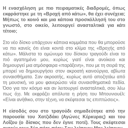
Η ενασχόληση με πιο πειραματικές διαδρομές, όπως
εκφράστηκε με τη «Βροχή από κάτω», θα έχει συνέχεια;
Μήπως το κοινό και μια κάποια προσκόλλησή του στο
γνωστό, στο οικείο, λειτουργεί ανασταλτικά για κάτι
τέτοιο;
Στο νέο δίσκο υπάρχουν κάποια κομμάτια που θα μπορούσε
να πει κανείς ότι είναι κοντά στο κλίμα της «Βροχής από
κάτω». Μάλιστα το ομώνυμο του δίσκου τραγούδι είναι το
πιό αγαπημένο μου, κυρίως γιατί είναι ανοίκειο και
δημιουργεί μια ατμόσφαιρα «παράξενη», που με τη σειρά της
μπορεί να δημιουργήσει στον ακροατή καινούργια, αβίωτα
συναισθήματα. Σαν ακροατής, κυρίως αυτό αποζητάω από
τη μουσική, να μου φανερώσει νέα συναισθηματικά πεδία.
Όσο για τον κόσμο και αν λειτουργεί ανασταλτικά, σου λέω
πως όχι. Με εκφράζει απόλυτα η ρήση του Μπουνιουέλ:
«Είναι ανήθικο, στην τέχνη, να σκέφτεσαι τις επιπτώσεις».
Η είσοδός σου στο τραγούδι σημαδεύτηκε από την
παρουσία του Χατζιδάκι (Αγώνες Κέρκυρας) και του
Λοΐζου (ο δίσκος που δεν έγινε ποτέ). Τους σκέφτεσαι