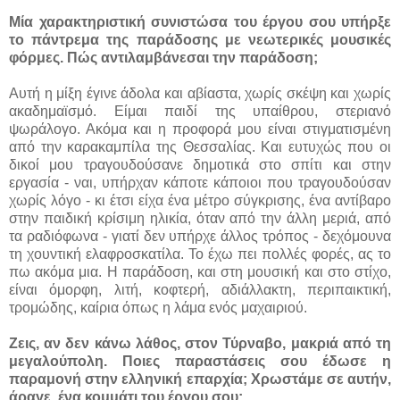
Μία χαρακτηριστική συνιστώσα του έργου σου υπήρξε
το πάντρεμα της παράδοσης με νεωτερικές μουσικές
φόρμες. Πώς αντιλαμβάνεσαι την παράδοση;
Αυτή η μίξη έγινε άδολα και αβίαστα, χωρίς σκέψη και χωρίς
ακαδημαϊσμό. Είμαι παιδί της υπαίθρου, στεριανό
ψωράλογο. Ακόμα και η προφορά μου είναι στιγματισμένη
από την καρακαμπίλα της Θεσσαλίας. Και ευτυχώς που οι
δικοί μου τραγουδούσανε δημοτικά στο σπίτι και στην
εργασία - ναι, υπήρχαν κάποτε κάποιοι που τραγουδούσαν
χωρίς λόγο - κι έτσι είχα ένα μέτρο σύγκρισης, ένα αντίβαρο
στην παιδική κρίσιμη ηλικία, όταν από την άλλη μεριά, από
τα ραδιόφωνα - γιατί δεν υπήρχε άλλος τρόπος - δεχόμουνα
τη χουντική ελαφροσκατίλα. Το έχω πει πολλές φορές, ας το
πω ακόμα μια. Η παράδοση, και στη μουσική και στο στίχο,
είναι όμορφη, λιτή, κοφτερή, αδιάλλακτη, περιπαικτική,
τρομώδης, καίρια όπως η λάμα ενός μαχαιριού.
Ζεις, αν δεν κάνω λάθος, στον Τύρναβο, μακριά από τη
μεγαλούπολη. Ποιες παραστάσεις σου έδωσε η
παραμονή στην ελληνική επαρχία; Χρωστάμε σε αυτήν,
άραγε, ένα κομμάτι του έργου σου;