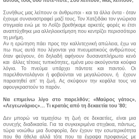
αυτούς τους δύο πότε-πότε; Σου λείπουν; Μας λείπουν;
Συνήθως μας λείπουν οι άνθρωποι - και τα άλλα όντα - όταν
έχουμε συναναστραφεί μαζί τους. Τον Χατζιδάκι τον γνώρισα
στιγμιαία ενώ με το Λοΐζο βρεθήκαμε αρκετές φορές κι έτσι
αναπτύχθηκε μια αλληλοεκτίμηση που κεντρίζει περισσότερο
τη μνήμη.
Αν η ερώτηση πάει προς την καλλιτεχνική απώλεια, έχω να
πω πως αυτά που λέγονται για πνευματικούς ανθρώπους
όταν φεύγουν, ότι δηλαδή αφήνουν δυσαναπλήρωτο κενό
και
άλλες τέτοιες τυπικότητες, εμένα μου ακούγονται κούφια
λόγια. Το πνεύμα υπάρχει πάντοτε και παντού. Οι
παρελθοντολάγνοι ή φοβούνται να μεγαλώσουν, ή
έχουν
παραιτηθεί απ’ τη ζωή. Ας σκύψουν την κεφάλα τους να
αφουγκραστούν το παρόν.
Να επιμείνω λίγο στο παρελθόν; «Μαύρος γάτος»,
«Λεγεωνάριος»… Τι κρατάς από τη δεκαετία του ’80;
Δεν μπορώ να τεμαχίσω τη ζωή σε δεκαετίες, είναι μια
συνεχής διαδικασία. Για τα συγκεκριμένα στιχάκια, πάντως,
τώρα νοιώθω μια δυσφορία, δεν έχουν την εσωτερικότητα
που θα ήθελα αλλά τότε που τα έγραψα προφανώς με