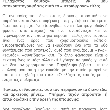
«Ελάχιστος εαυτός»· μπορείς να μου
αποκρυπτογραφήσεις αυτό το «μετριόφρονα» τίτλο
;
Οι ονομασίες που δίνω στους δίσκους, προσπαθώ να
ταιριάζουν κατά έναν ασαφή και μη περιγράψιμο τρόπο με το
ύφος του περιεχομένου (συνήθως είναι τίτλοι τραγουδιών ή
φράσεις από στίχους), να είναι αναπάντεχοι και να
ιντριγκάρουν τον υποψήφιο ακροατή. «Ελάχιστος εαυτός»
είναι ένας όρος που χρησιμοποιούνε κάποιοι
νευροεπιστήμονες για να εκφράσουν ένα από τα δύο
φαντάσματα που αποτελούν αυτό που ονομάζουμε «εγώ»,
«εαυτός», «συνείδηση» κλπ. Το άλλο φάντασμα είναι ο
«εκτεταμένος εαυτός» αλλά ηχεί λιγότερο ποιητικός, γι’ αυτό
και δεν τον χρησιμοποίησα. Παράβλεψα βέβαια
με την
επιλογή μου αυτή την ευκολία με την οποία μπορεί να
υποστώ τη χλεύη του στυλ: «Ο ελάχιστος εαυτός με τις
ελάχιστες πωλήσεις».
Πάντως, οι θαυμαστές σου τον περιμένουν το δίσκο εδώ
και αρκετούς μήνες… Υπήρξαν τυχόν απρόοπτα, ή
απλά διδάσκεις την αρετή της υπομονής;
Δεν χρειάζονται βιασύνες γι’ αυτά τα πράγματα. Μας