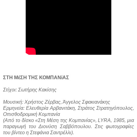
ΣΤΗ ΜέΣΗ ΤΗΣ ΚΟΜΠΑΝίΑΣ
Στίχοι: Σωτήρης Κακίσης
Μουσική: Χρήστος Ζέρβας, Άγγελος Σφακιανάκης
Ερμηνεία: Ελευθερία Αρβανιτάκη, Στράτος Στρατηγόπουλος,
Οπισθοδρομική Κομπανία
(Από το δίσκο «Στη Μέση της Κομπανίας», LYRA, 1985, μια
παραγωγή του Διονύση Σαββόπουλου. Στις φωτογραφίες
του βίντεο η Στεφάνια Σαντρέλλι).