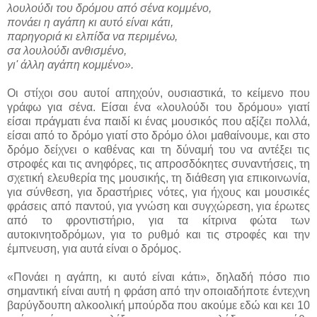
λουλούδι
του
δρόμου
από
σένα
κομμένο,
πονάει
η
αγάπη
κι
αυτό
είναι
κάτι,
παρηγοριά
κι
ελπίδα
να
περιμένω,
σα
λουλούδι
ανθισμένο,
γι'
άλλη
αγάπη
κομμένο».
Οι στίχοι σου αυτοί απηχούν, ουσιαστικά, το κείμενο που
γράφω για σένα. Είσαι ένα «λουλούδι του δρόμου» γιατί
είσαι πράγματι ένα παιδί κι ένας μουσικός που αξίζει πολλά,
είσαι από το δρόμο γιατί στο δρόμο όλοι μαθαίνουμε, και στο
δρόμο δείχνει ο καθένας και τη δύναμή του να αντέξει τις
στροφές και τις ανηφόρες, τις απροσδόκητες συναντήσεις, τη
σχετική ελευθερία της μουσικής, τη διάθεση για επικοινωνία,
για σύνθεση, για δραστήριες νότες, για ήχους και μουσικές
φράσεις από παντού, για γνώση και συγχώρεση, για έρωτες
από το φροντιστήριο, για τα κίτρινα φώτα των
αυτοκινητοδρόμων, για το ρυθμό και τις στροφές και την
έμπνευση, για αυτά είναι ο δρόμος.
«Πονάει η αγάπη, κι αυτό είναι κάτι», δηλαδή πόσο πιο
σημαντική είναι αυτή η φράση από την οποιαδήποτε έντεχνη
βαρύγδουπη αλκοολική μπούρδα που ακούμε εδώ και κει 10