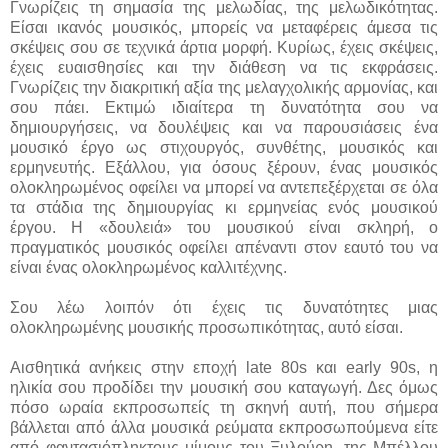
Γνωρίζεις τη σημασία της μελωδίας, της μελωδικότητας.
Είσαι ικανός μουσικός, μπορείς να μεταφέρεις άμεσα τις
σκέψεις σου σε τεχνικά άρτια μορφή. Κυρίως, έχεις σκέψεις,
έχεις ευαισθησίες και την διάθεση να τις εκφράσεις.
Γνωρίζεις την διακριτική αξία της μελαγχολικής αρμονίας, και
σου πάει. Εκτιμώ ιδιαίτερα τη δυνατότητα σου να
δημιουργήσεις, να δουλέψεις και να παρουσιάσεις ένα
μουσικό έργο ως στιχουργός, συνθέτης, μουσικός και
ερμηνευτής. Εξάλλου, για όσους ξέρουν, ένας μουσικός
ολοκληρωμένος οφείλει να μπορεί να αντεπεξέρχεται σε όλα
τα στάδια της δημιουργίας κι ερμηνείας ενός μουσικού
έργου. Η «δουλειά» του μουσικού είναι σκληρή, ο
πραγματικός μουσικός οφείλει απέναντι στον εαυτό του να
είναι ένας ολοκληρωμένος καλλιτέχνης.
Σου λέω λοιπόν ότι έχεις τις δυνατότητες μιας
ολοκληρωμένης μουσικής προσωπικότητας, αυτό είσαι.
Αισθητικά ανήκεις στην εποχή
late
80
s
και
early
90
s
, η
ηλικία σου προδίδει την μουσική σου καταγωγή. Δες όμως
πόσο ωραία εκπροσωπείς τη σκηνή αυτή, που σήμερα
βάλλεται από άλλα μουσικά ρεύματα εκπροσωπούμενα είτε
από φαντασιόπληκτους μίμους του Ξυλούρη, της Μπέλλου