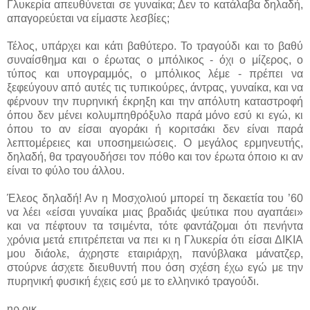
Γλυκερία απευθύνεται σε γυναίκα; Δεν το κατάλαβα δηλαδή,
απαγορεύεται να είμαστε λεσβίες;
Τέλος, υπάρχει και κάτι βαθύτερο. Το τραγούδι και το βαθύ
συναίσθημα και ο έρωτας ο μπόλικος - όχι ο μίζερος, ο
τύπος και υπογραμμός, ο μπόλικος λέμε - πρέπει να
ξεφεύγουν από αυτές τις τυπικούρες, άντρας, γυναίκα, και να
φέρνουν την πυρηνική έκρηξη και την απόλυτη καταστροφή
όπου δεν μένει κολυμπηθρόξυλο παρά μόνο εσύ κι εγώ, κι
όπου το αν είσαι αγοράκι ή κοριτσάκι δεν είναι παρά
λεπτομέρειες και υποσημειώσεις. Ο μεγάλος ερμηνευτής,
δηλαδή, θα τραγουδήσει τον πόθο και τον έρωτα όποιο κι αν
είναι το φύλο του άλλου.
Έλεος δηλαδή! Αν η Μοσχολιού μπορεί τη δεκαετία του ’60
να λέει «είσαι γυναίκα μιας βραδιάς ψεύτικα που αγαπάει»
και να πέφτουν τα τσιμέντα, τότε φαντάζομαι ότι πενήντα
χρόνια μετά επιτρέπεται να πει κι η Γλυκερία ότι είσαι ΔΙΚΙΑ
μου διάολε, άχρηστε εταιριάρχη, πανύβλακα μάνατζερ,
στούρνε άσχετε διευθυντή που όση σχέση έχω εγώ με την
πυρηνική φυσική έχεις εσύ με το ελληνικό τραγούδι.
ηρ.οικ.