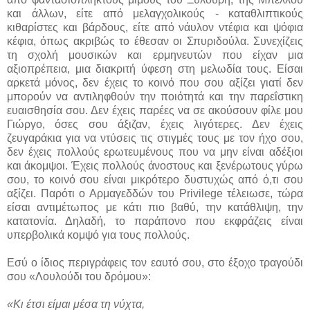
και άλλων, είτε από μελαγχολικούς - καταθλιπτικούς
κιθαρίστες και βάρδους, είτε από νάυλον ντέφια και ψόφια
κέφια, όπως ακριβώς το έθεσαν οι Σπυριδούλα. Συνεχίζεις
τη σχολή μουσικών και ερμηνευτών που είχαν μια
αξιοπρέπεια, μια διακριτή ύφεση στη μελωδία τους. Είσαι
αρκετά μόνος, δεν έχεις το κοινό που σου αξίζει γιατί δεν
μπορούν να αντιληφθούν την ποιότητά και την παρεΐστικη
ευαισθησία σου. Δεν έχεις παρέες να σε ακούσουν φίλε μου
Γιώργο, όσες σου άξιζαν, έχεις λιγότερες. Δεν έχεις
ζευγαράκια για να ντύσεις τις στιγμές τους με τον ήχο σου,
δεν έχεις πολλούς ερωτευμένους που να μην είναι αδέξιοι
και άκομψοι. Έχεις πολλούς άνοστους και ξενέρωτους γύρω
σου, το κοινό σου είναι μικρότερο δυστυχώς από ό,τι σου
αξίζει. Παρότι ο Αρμαγεδδών του
Privilege
τέλειωσε, τώρα
είσαι αντιμέτωπος με κάτι πιο βαθύ, την κατάθλιψη, την
κατατονία. Δηλαδή, το παράπονο που εκφράζεις είναι
υπερβολικά κομψό για τους πολλούς.
Εσύ ο ίδιος περιγράφεις τον εαυτό σου, στο έξοχο τραγούδι
σου «Λουλούδι του δρόμου»:
«Κι
έτσι
είμαι
μέσα
τη
νύχτα,