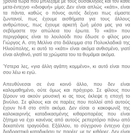
χρόνια τώρα που μπλέξαμε με τους ουσακλήδες και τον κάθε
μετα-έντεχνο «ιδιοφυή» μίμο; Δεν είναι απλώς «κάτι», είναι
τα πάντα, καθώς ο πόνος αυτός δείχνει πως είμαστε
ζωντανοί, πως έχουμε αισθήματα για τους άλλους
ανθρώπους, πως έχουμε αρκετή ζωή μέσα μας για να
σεβόμαστε την απώλεια του έρωτα. Το «κάτι» που
περιγράφεις είναι το λουλούδι που έδωσε ο φίλος μου
Γιώργος Α. στη Μελίνα στο διάλειμμα στα Πολυκλαδικά της
Ηλιούπολης, κι αυτό το «κάτι» είναι ακόμα ανθισμένο, γιατί
είναι αληθινό, γιατί τα χρώματα του τα θυμάμαι ακόμα.
Ύστερα λες, «για άλλη αγάπη κομμένο», κι αυτό είναι που
σου λέω κι εγώ.
Απευθύνεσαι σε ένα κοινό άλλο, που δεν είναι
καλομαθημένο, ούτε όμως και πρόχειρο. Σε φίλους που
ξέρουν να ακούν μουσική κι ας τους έκλεψε η εποχή το
βινύλιο. Σε φίλους και σε παρέες που πολλοί από αυτούς
έχουν
hi
-
fi
στο σπίτι ακόμα. Δεν είσαι ο κακοφωνίξ της
καλοκαιρινής καταδικασμένης κιθαροπαρέας που είναι
ζήτημα να έχει κανένας από αυτούς ρεπερτόριο πάνω από
δεκαπέντε τραγούδια. Εξάλλου, το σύγχρονο έντεχνο έχει
διαδραστικά καταδικάσει τις παρέες με τις κιθάρες. Δεν είναι