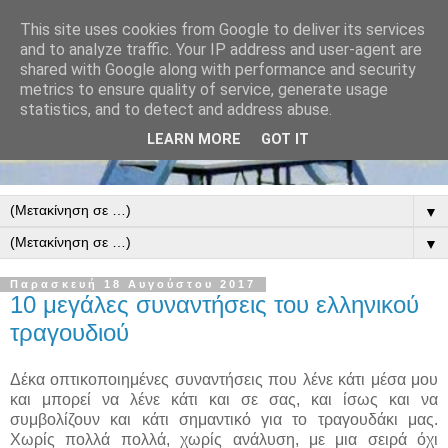
This site uses cookies from Google to deliver its services
and to analyze traffic. Your IP address and user-agent are
shared with Google along with performance and security
metrics to ensure quality of service, generate usage
statistics, and to detect and address abuse.
LEARN MORE
GOT IT
▼
▼
Παρασκευή 18 Αυγούστου 2017
10 μεγάλες συναντήσεις του ελληνικού
τραγουδιού
Δέκα οπτικοποιημένες συναντήσεις που λένε κάτι μέσα μου
και μπορεί να λένε κάτι και σε σας, και ίσως και να
συμβολίζουν και κάτι σημαντικό για το τραγουδάκι μας.
Χωρίς πολλά πολλά, χωρίς ανάλυση, με μια σειρά όχι