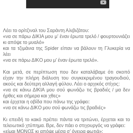
Λέει το ορίτζιναλ του Σαράντη Αλιβιζάτου:
«να σε πάρω ΔΙΚΙΑ μου μ’ έναν έρωτα τρελό / φουρτουνιάζει
κι απόψε το μυαλό»
και τα τζιμάνια της
Spider
είπαν να βάλουν τη Γλυκερία να
λέει
«να σε πάρω ΔΙΚΟ μου μ’ έναν έρωτα τρελό».
Και μετά, σε περίπτωση που δεν καταλάβαμε ότι σκοπό
είχαν την πλήρη διάλυση του συγκεκριμένου τραγουδιού,
ακούς και δεύτερη αλλαγή φύλου. Λέει ο αρχικός στίχος:
«να σε κάνω ΔΙΚΙΑ μου σού φωνάζω τις βραδιές / μα δεν
ήρθες και σήμερα και χθες»
και έρχεται η οβίδα που πάνω της γράφει:
«να σε κάνω ΔΙΚΟ μου σού φωνάζω τις βραδιές»
Κι επειδή το κακό πρέπει πάντα να τριτώνει, έρχεται και το
τελειωτικό χτύπημα. Βρε, δεν πάει ο στιχουργός να γράφει:
«είμαι ΜΟΝΟΣ κι απόψε μέσα σ’ όνειρα φωτιά»;