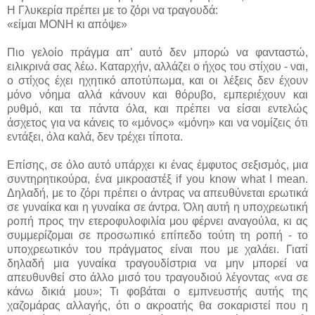
Η Γλυκερία πρέπει με το ζόρι να τραγουδά:
«είμαι ΜΟΝΗ κι απόψε»
Πιο γελοίο πράγμα απ’ αυτό δεν μπορώ να φανταστώ,
ειλικρινά σας λέω. Καταρχήν, αλλάζει
o
ήχος του στίχου - ναι,
ο στίχος έχει ηχητικό αποτύπωμα, και οι λέξεις δεν έχουν
μόνο νόημα αλλά κάνουν και θόρυβο, εμπεριέχουν και
ρυθμό, και τα πάντα όλα, και πρέπει να είσαι εντελώς
άσχετος για να κάνεις το «μόνος» «μόνη» και να νομίζεις ότι
εντάξει, όλα καλά, δεν τρέχει τίποτα.
Επίσης, σε όλο αυτό υπάρχει κι ένας έμφυτος σεξισμός, μια
συντηρητικούρα, ένα μικροαστέξ
if you know what I mean
.
Δηλαδή, με το ζόρι πρέπει ο άντρας να απευθύνεται ερωτικά
σε γυναίκα και η γυναίκα σε άντρα. Όλη αυτή η υποχρεωτική
ροπή προς την ετεροφυλοφιλία μου φέρνει αναγούλα, κι ας
συμμερίζομαι σε προσωπικό επίπεδο τούτη τη ροπή - το
υποχρεωτικόν του πράγματος είναι που με χαλάει. Γιατί
δηλαδή μια γυναίκα τραγουδίστρια να μην μπορεί να
απευθυνθεί στο άλλο μισό του τραγουδιού λέγοντας «να σε
κάνω δικιά μου»; Τι φοβάται ο εμπνευστής αυτής της
χαζομάρας αλλαγής, ότι ο ακροατής θα σοκαριστεί που η