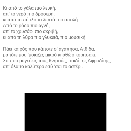
Κι από το γάλα πιο λευκή,
απ' το νερό πιο δροσερή,
κι από το πέπλο το λεπτό πιο απαλή.
Από το ρόδο πιο αγνή,
απ' το χρυσάφι πιο ακριβή,
κι από τη λύρα πιο γλυκειά, πιο μουσική.
Πάει καιρός που κάποτε σ' αγάπησα, Ατθίδα,
μα τότε μου 'μοιαζες μικρό κι αθώο κοριτσάκι.
Συ που μαγεύεις τους θνητούς, παιδί της Αφροδίτης,
απ' όλα το καλύτερο εσύ 'σαι το αστέρι.