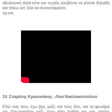
αξιολογική αλλά ούτε και τυχαία, κουβέντα να γίνεται δηλαδή
και πάνω απ' όλα να συναντιόμαστε.
ηρ.οικ.
10. Σταμάτης Κραουνάκης - Λίνα Νικολακοπούλου
Εδώ σας τους έχω βρε, μαζί, και τους δύο, και τη φωνάρα
της Πρωτοψάλτη μαζί, πριν πάει Χαβάη και μας στείλει