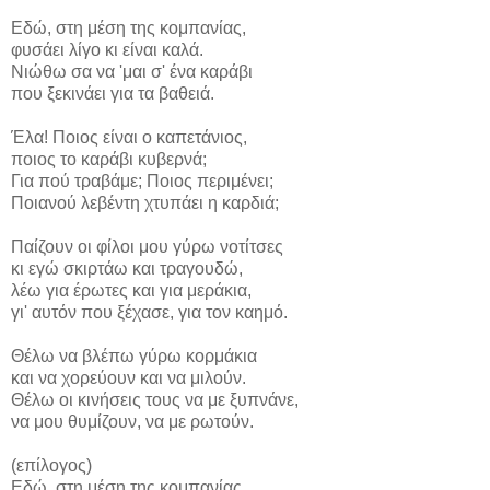
Εδώ, στη μέση της κομπανίας,
φυσάει λίγο κι είναι καλά.
Νιώθω σα να 'μαι σ' ένα καράβι
που ξεκινάει για τα βαθειά.
Έλα! Ποιος είναι ο καπετάνιος,
ποιος το καράβι κυβερνά;
Για πού τραβάμε; Ποιος περιμένει;
Ποιανού λεβέντη χτυπάει η καρδιά;
Παίζουν οι φίλοι μου γύρω νοτίτσες
κι εγώ σκιρτάω και τραγουδώ,
λέω για έρωτες και για μεράκια,
γι' αυτόν που ξέχασε, για τον καημό.
Θέλω να βλέπω γύρω κορμάκια
και να χορεύουν και να μιλούν.
Θέλω οι κινήσεις τους να με ξυπνάνε,
να μου θυμίζουν, να με ρωτούν.
(επίλογος)
Εδώ, στη μέση της κομπανίας,