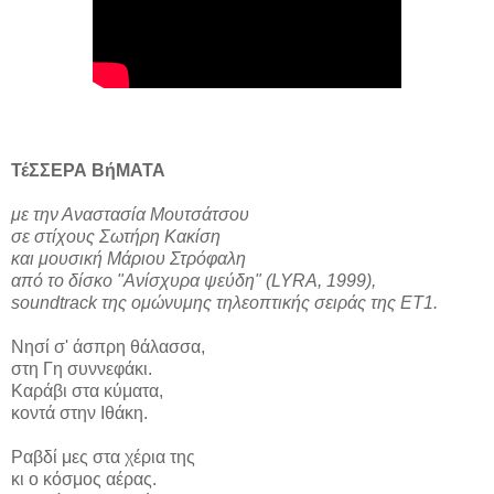
ΤέΣΣΕΡΑ ΒήΜΑΤΑ
με την Αναστασία Μουτσάτσου
σε στίχους Σωτήρη Κακίση
και μουσική Μάριου Στρόφαλη
από το δίσκο "Ανίσχυρα ψεύδη" (LYRA, 1999),
soundtrack της ομώνυμης τηλεοπτικής σειράς της ΕΤ1.
Νησί σ' άσπρη θάλασσα,
στη Γη συννεφάκι.
Καράβι στα κύματα,
κοντά στην Ιθάκη.
Ραβδί μες στα χέρια της
κι ο κόσμος αέρας.