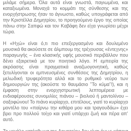
μιλάμε σήμερα. Όλα αυτά είναι γνωστά, παγιωμένα, και
καταξιωμένα. Μοναχά το κομμάτι της σύνθεσης και της
ενορχήστρωσης ήταν το άγνωστο, καθώς υπογράφεται από
την Κριστέλλα Δημητρίου, το προηγούμενο έργο της οποίας
πάνω στην Σαπφώ και τον Καβάφη δεν είχα γνωρίσει μέχρι
τώρα.
Η «Ηχώ» είναι ό,τι πιο επεξεργασμένο και δουλεμένο
μουσικά θα ακούσετε σε άλμπουμ της τρέχουσας «έντεχνης»
παραγωγής – ένα κλασικής υφής μουσικό περιβάλλον που
δένει εξαιρετικά με τον ποιητικό λόγο. Η εμπειρία της
ακρόασης είναι πραγματικά αναζωογονητική, καθώς
ξετυλίγονται οι εμπνευσμένες συνθέσεις της Δημητρίου, η
μελωδική τρυφερότητα αλλά και το ρυθμικό νεύρο των
δημιουργιών της (ακούστε το θαυμάσιο "Το κύμα"!), και η
έμφαση στην ενορχηστρωτική λεπτομέρεια με
ενδιαφέρουσες συνομιλίες πιάνου – βιολιού ή μαντολίνου –
σαξοφώνου! Το πιάνο κυρίαρχο, επιτέλους, γιατί το κυρίαρχο
μοντέλο του «παίρνω την κιθάρα μου και τραγουδάω» έχει
βρει προ πολλού τοίχο και γιατί υπάρχει ζωή και πέρα απ’
αυτό.