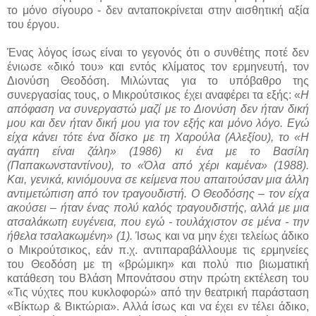
το μόνο σίγουρο - δεν ανταποκρίνεται στην αισθητική αξία
του έργου.
Ένας λόγος ίσως είναι το γεγονός ότι ο συνθέτης ποτέ δεν
ένιωσε «δικό του» και εντός κλίματος τον ερμηνευτή, τον
Διονύση Θεοδόση. Μιλώντας για το υπόβαθρο της
συνεργασίας τους, ο Μικρούτσικος έχει αναφέρει τα εξής:
«
Η
απόφαση να συνεργαστώ μαζί με το Διονύση δεν ήταν δική
μου και δεν ήταν δική μου για τον εξής και μόνο λόγο. Εγώ
είχα κάνει τότε ένα δίσκο με τη Χαρούλα (Αλεξίου), το «Η
αγάπη είναι ζάλη» (1986) κι ένα με το Βασίλη
(Παπακωνσταντίνου), το «Όλα από χέρι καμένα» (1988).
Και, γενικά, κινιόμουνα σε κείμενα που απαιτούσαν μια άλλη
αντιμετώπιση από τον τραγουδιστή. Ο Θεοδόσης – τον είχα
ακούσει – ήταν ένας πολύ καλός τραγουδιστής, αλλά με μια
ατσαλάκωτη ευγένεια, που εγώ - τουλάχιστον σε μένα - την
ήθελα τσαλακωμένη»
(1)
.
Ίσως και να μην έχει τελείως άδικο
ο Μικρούτσικος, εάν π.χ. αντιπαραβάλλουμε τις ερμηνείες
του Θεοδόση με τη «βρώμικη» και πολύ πιο βιωματική
κατάθεση του Βλάση Μπονάτσου στην πρώτη εκτέλεση του
«Τις νύχτες που κυκλοφορώ» από την θεατρική παράσταση
«Βίκτωρ & Βικτώρια». Αλλά ίσως και να έχει εν τέλει άδικο,