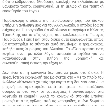
διότι ο εύθραυστος Θεοδόσης κατέληξε να «κλειδώσει» με
θαυμαστό τρόπο, ερμηνευτικά, με τη μελωδική και ποιητική
ευαισθησία του έργου.
Παράπλευρη απώλεια της περιθωριοποίησης του δίσκου
υπήρξε η αντίληψή μας για τον Άλκη Αλκαίο, ο οποίος έδωσε
στίχους σε 11 τραγούδια (το «Άρλεκιν» υπογράφει ο Κώστας
Τριπολίτης και το «Τις νύχτες που κυκλοφορώ» ο Γιώργος
Παυριανός). Γιατί; Γιατί στον δίσκο αυτό κορυφώνεται, όπως
θα υποστηρίξει το σύντομο αυτό σημείωμα, ο τρομακτικός,
καθηλωτικός λυρισμός του Αλκαίου. Το «Όσο κρατάει ένας
καφές» είναι, με άλλα λόγια, απαραίτητο εφόδιο για να
κατανοήσουμε στην πλήρη της νοηματική και
συναισθηματική έκταση την τέχνη του.
Δεν είναι ότι η κοινωνία δεν μπαίνει μέσα στο δίσκο. Η
εμφανέστερη εκδήλωσή της βρίσκεται στο «Με το πλοίο του
Φελίνι»: «Κανονικά χτυπάς την κάρτα στη δουλειά σου / μια
μηχανή σε πρακτορεύει εφτά με τρεις» και «στάζουνε
σούρουπο στα ντοκ οι ναυτεργάτες / συνωστισμός στα
καφενεία κι ερημιά». Αλλά το κοινωνικό στοιχείο μπαίνει
μοναχά από τις γρίλιες, από τις χαραμάδες, σ’ ένα δωμάτιο
κυριαρχημένο από το απόλυτο ερωτικό συναίσθημα και την