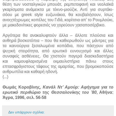
θέση των νοσταλγικών μπουάτ, ρεμπετοφανή και νεολαϊκά
γκαρίσματα ανάμεικτα με τέκνο-μιούζικ. Αντί για συρτάκι-
σόου με greek style ευζωνάκια, θα κουβαλήσουν, ίσως
ανοιχτόχρωμες κοπέλες του Γιδά, κορίτσια απ’ το Ρουμλούκι,
με μακεδονίτικες φορεσιές να χορεύουν χασαποσέρβικο.
Αργότερα θα ανακαλυφτούν άλλα – άλλοτε πλούσια και
ανθηρά βοσκοτόπια – που θα καθιερωθούν ως μάντρες για
τα καινούργια ξεσαλωμένα κοπάδια, που πάσχουν από
ψυχική στειρότητα, από ερωτικό ευνουχισμό και άλλες
συναφείς ασθένειες. Θα χτιστούν παγερά διασκεδαστήρια
και καμουφλαρισμένα εκμαυλιστήρια πάνω στους
επτασφράγιστους τάφους της αμαρτίας, που βρομοκοπούσε
ανθρωπίλα και καθαρή ηδονή.
(...)
Θωμάς Κοροβίνης,
Κανάλ Ντ’ Αμούρ: Αφήγημα για το
ερωτικό περιθώριο της Θεσσαλονίκης του ’80
, Αθήνα:
Άγρα, 1996, σελ. 56-58
Δεν υπάρχουν σχόλια: