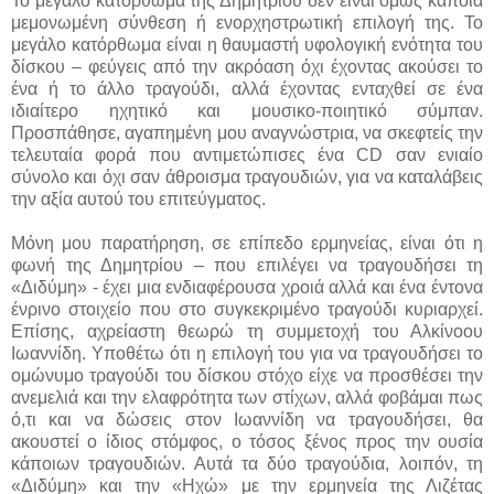
Το μεγάλο κατόρθωμα της Δημητρίου δεν είναι όμως κάποια
μεμονωμένη σύνθεση ή ενορχηστρωτική επιλογή της. Το
μεγάλο κατόρθωμα είναι η θαυμαστή υφολογική ενότητα του
δίσκου – φεύγεις από την ακρόαση όχι έχοντας ακούσει το
ένα ή το άλλο τραγούδι, αλλά έχοντας ενταχθεί σε ένα
ιδιαίτερο ηχητικό και μουσικο-ποιητικό σύμπαν.
Προσπάθησε, αγαπημένη μου αναγνώστρια, να σκεφτείς την
τελευταία φορά που αντιμετώπισες ένα
CD
σαν ενιαίο
σύνολο και όχι σαν άθροισμα τραγουδιών, για να καταλάβεις
την αξία αυτού του επιτεύγματος.
Μόνη μου παρατήρηση, σε επίπεδο ερμηνείας, είναι ότι η
φωνή της Δημητρίου – που επιλέγει να τραγουδήσει τη
«Διδύμη» - έχει μια ενδιαφέρουσα χροιά αλλά και ένα έντονα
ένρινο στοιχείο που στο συγκεκριμένο τραγούδι κυριαρχεί.
Επίσης, αχρείαστη θεωρώ τη συμμετοχή του Αλκίνοου
Ιωαννίδη. Υποθέτω ότι η επιλογή του για να τραγουδήσει το
ομώνυμο τραγούδι του δίσκου στόχο είχε να προσθέσει την
ανεμελιά και την ελαφρότητα των στίχων, αλλά φοβάμαι πως
ό,τι και να δώσεις στον Ιωαννίδη να τραγουδήσει, θα
ακουστεί ο ίδιος στόμφος, ο τόσος ξένος προς την ουσία
κάποιων τραγουδιών. Αυτά τα δύο τραγούδια, λοιπόν, τη
«Διδύμη» και την «Ηχώ» με την ερμηνεία της Λιζέτας