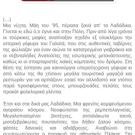
(…)
Μια νύχτα, Μάη του ’95, πέρασα ξανά απ’ τα Λαδάδικα.
Γίνεται κι εδώ ό,τι έγινε και στην Πόλη. Πριν από λίγα χρόνια
οι τούρκικες μαφίες ανατίναξαν σχεδόν εξ ολοκλήρου την
ιστορική γέφυρα του Γαλατά, που στις αυθεντικές ταβέρνες
της φώλιαζαν για έναν αιώνα τα κατατρεγμένα γιαβράκια και
οι σεβνταλήδες Ανατολίτες της εσωτερικής μετανάστευσης,
καθώς κι οι σπαρταριστές λαϊκές κομπανίες του δρόμου. Στη
θέση της έστησαν μια καινούργια υπερσύγχρονη γέφυρα κι
από κάτω της θα χτίσουν μεγάλα τουριστικά μαγαζιά και
ρεστωράν για να αρπάζουν εσαεί τον αλλοδαπό και ντόπιο
παρά προσφέροντας στους μπουρζουάδες πελάτες τους
προκάτ φολκλορικά γλέντια.
Έτσι και στα δικά μας Λαδάδικα. Μια φρενίτις κομψευόμενου
αγοραίου κόσμου. Νεοφώτιστοι της ρεμπετολαγνείας.
Μεγαλοπιασμένοι βιοτέχνες, ατσαλάκωτα τεκνά,
μισοξεβράκωτες πουτανίτσες του δήθεν ξαλού κόσμου,
φάτσες δανεικές και αδιάβροχες. Αναβιώνει στη
συμπρωτεύουσα η παρακμή της αθηναϊκής Πλάκας. Στη