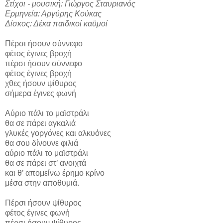
Στίχοι - μουσική: Γιώργος Σταυριανός
Ερμηνεία: Αργύρης Κούκας
Δίσκος: Δέκα παιδικοί καϋμοί
Πέρσι ήσουν σύννεφο
φέτος έγινες βροχή
πέρσι ήσουν σύννεφο
φέτος έγινες βροχή
χθες ήσουν ψίθυρος
σήμερα έγινες φωνή
Αύριο πάλι το μαϊστράλι
θα σε πάρει αγκαλιά
γλυκές γοργόνες και αλκυόνες
θα σου δίνουνε φιλιά
αύριο πάλι το μαϊστράλι
θα σε πάρει στ’ ανοιχτά
και θ’ απομείνω έρημο κρίνο
μέσα στην αποθυμιά.
Πέρσι ήσουν ψίθυρος
φέτος έγινες φωνή
πέρσι ήσουν ψίθυρος