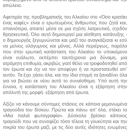
απώλεια.
Αφετηρία της προβληματικής του Αλκαίου στο «Όσο κρατάει
ένας καφές» είναι ο ερωτευμένος άνθρωπος που ζητά και,
σπανιότερα, απαιτεί μέσα σε μια σχέση λατρευτική, σχεδόν
θρησκευτική. Όλο αυτό δημιουργεί μια αίσθηση κατάνυξης -
ο δημιουργός ξεγυμνώνεται και μαζί του αναγκάζεσαι κι εσύ
να μείνεις ολόγυμνος και μόνος. Αλλά περιέργως, παρόλο
που στην ερωτική κατάσταση του Αλκαίου το υποκείμενο
είναι ευάλωτο, εκπέμπει ταυτόχρονα μια δύναμη, μια
ατρόμητη επιθυμία, ακριβώς γιατί θέλει να τροφοδοτηθεί από
τον έρωτα και όχι να τον αποφύγει ή να προστατευθεί απ’
αυτόν. Τα έχει χάσει όλα, και την ίδια στιγμή τα ξαναδίνει όλα
για να βιώσει εκ νέου αυτό το συναίσθημα. Υπό αυτή την
έννοια, η κατάσταση του Αλκαίου είναι η εξάρτηση στην
απόλυτή της μορφή· εξάρτηση από έρωτα.
Αξίζει να κάνουμε σύντομες στάσεις σε κάποια μεμονωμένα
τραγούδια του δίσκου. Πρώτα και πάνω απ’ όλα, στέκει το
«Μια παλιά φωτογραφία». Δύσκολα βρίσκει κάποιος
τραγούδι που να συνοψίζει τόσο τέλεια τη γλυκύτητα και την
πικρία του έρωτα μαζί, με τις δύο αυτές ιδιότητες ενωμένες