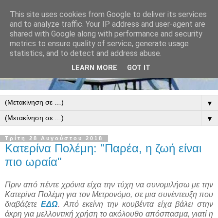
This site uses cookies from Google to deliver its services
and to analyze traffic. Your IP address and user-agent are
shared with Google along with performance and security
metrics to ensure quality of service, generate usage
statistics, and to detect and address abuse.
LEARN MORE
GOT IT
▼
▼
Τρίτη 28 Αυγούστου 2018
Κατερίνα Πολέμη: "Παρέα, η ζωή είναι
πιο ωραία"
Πριν από πέντε χρόνια είχα την τύχη να συνομιλήσω με την
Κατερίνα Πολέμη για τον Μετρονόμο, σε μια συνέντευξη που
διαβάζετε
ΕΔΩ
.
Από εκείνη την κουβέντα είχα βάλει στην
άκρη για μελλοντική χρήση το ακόλουθο απόσπασμα, γιατί η