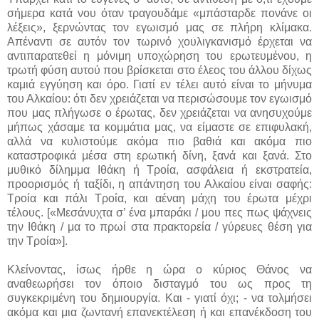
σήμερα κατά νου όταν τραγουδάμε «μπάσταρδε πονάνε οι
λέξεις», ξερνώντας τον εγωισμό μας σε πλήρη κλίμακα.
Απέναντι σε αυτόν τον τωρινό χουλιγκανισμό έρχεται να
αντιπαρατεθεί η μόνιμη υποχώρηση του ερωτευμένου, η
τρωτή φύση αυτού που βρίσκεται στο έλεος του άλλου δίχως
καμιά εγγύηση και όρο. Γιατί εν τέλει αυτό είναι το μήνυμα
του Αλκαίου: ότι δεν χρειάζεται να περισώσουμε τον εγωισμό
που μας πλήγωσε ο έρωτας, δεν χρειάζεται να ανησυχούμε
μήπως χάσαμε τα κομμάτια μας, να είμαστε σε επιφυλακή,
αλλά να κυλιστούμε ακόμα πιο βαθιά και ακόμα πιο
καταστροφικά μέσα στη ερωτική δίνη, ξανά και ξανά. Στο
μυθικό δίλημμα Ιθάκη ή Τροία, ασφάλεια ή εκστρατεία,
προορισμός ή ταξίδι, η απάντηση του Αλκαίου είναι σαφής:
Τροία και πάλι Τροία, και αέναη μάχη του έρωτα μέχρι
τέλους. [«Μεσάνυχτα σ’ ένα μπαράκι / μου πες πως ψάχνεις
την Ιθάκη / μα το πρωί στα πρακτορεία / γύρευες θέση για
την Τροία»].
Κλείνοντας, ίσως ήρθε η ώρα ο κύριος Θάνος να
αναθεωρήσει τον όποιο δισταγμό του ως προς τη
συγκεκριμένη του δημιουργία. Και - γιατί όχι; - να τολμήσει
ακόμα και μια ζωντανή επανεκτέλεση ή και επανέκδοση του