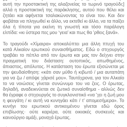
αυτή την προστακτική της αλαζονείας το τωρινό τραγούδι;]
αλλά η προστακτική της παράκλησης, αυτού που θέλει και
ζητάει και αφήνεται τσαλακώνοντας το είναι του. Και δεν
φοβάται να πληγωθεί κι άλλο, να εκτεθεί κι άλλο, να τα παίξει
όλα ή τίποτα για εκείνη τη γνωστή και τόσο παράλογη
ελπίδα: «κι ύστερα πες μου ‘γεια’ και πως θα ’ρθεις ξανά».
Το τραγούδι «Χίμαιρα» αποκαλύπτει μια άλλη πτυχή του
κατά Αλκαίον ερωτικού συναισθήματος. Εδώ ο στιχουργός
τραβάει το πέπλο από τον έρωτα και μας τον δείχνει στην
πραγματική του διάσταση: ουτοπικός, απωθημένος,
άπιαστος, απόλυτος. Η κατάσταση του έρωτα εξισώνεται με
την ψευδαίσθηση: «κάτι σαν μύθο ή κιβωτό / μια αυταπάτη
για να ζω / απόψε χάρισέ μου». Ταυτόχρονα, για τον Αλκαίο
το να νοιώσεις γίνεται συνώνυμο του να ζεις. Ο έρωτας,
δηλαδή, αναδεικνύεται σε ζωτικό συναίσθημα - αλλιώς δεν
θα έγραφε ο στιχουργός το συγκλονιστικό «να ’χει η ζωή μου
η φευγάτη / κι αυτή να κυνηγάει κάτι / τ’ απομεσήμερα». Το
κυνήγι του ερωτικού αντικειμένου γίνεται εδώ όρος
επιβίωσης· ούτε καριέρα, ούτε οικιακές συσκευές και
καινούργιο αμάξι, μοναχά έρωτας.