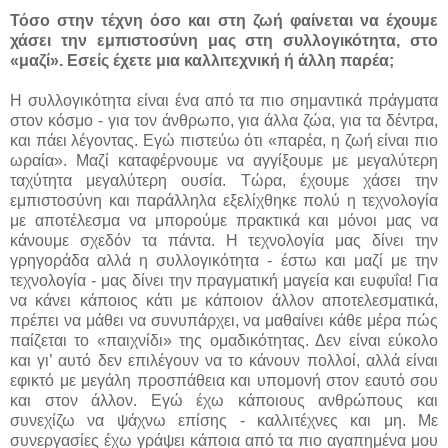
Τόσο στην τέχνη όσο και στη ζωή φαίνεται να έχουμε
χάσει την εμπιστοσύνη μας στη συλλογικότητα, στο
«μαζί». Εσείς έχετε μια καλλιτεχνική ή άλλη παρέα;
Η συλλογικότητα είναι ένα από τα πιο σημαντικά πράγματα
στον κόσμο - για τον άνθρωπο, για άλλα ζώα, για τα δέντρα,
και πάει λέγοντας. Εγώ πιστεύω ότι «παρέα, η ζωή είναι πιο
ωραία». Μαζί καταφέρνουμε να αγγίξουμε με μεγαλύτερη
ταχύτητα μεγαλύτερη ουσία. Τώρα, έχουμε χάσει την
εμπιστοσύνη και παράλληλα εξελίχθηκε πολύ η τεχνολογία
με αποτέλεσμα να μπορούμε πρακτικά και μόνοι μας να
κάνουμε σχεδόν τα πάντα. Η τεχνολογία μας δίνει την
γρηγοράδα αλλά η συλλογικότητα - έστω και μαζί με την
τεχνολογία - μας δίνει την πραγματική μαγεία και ευφυΐα! Για
να κάνει κάποιος κάτι με κάποιον άλλον αποτελεσματικά,
πρέπει να μάθει να συνυπάρχει, να μαθαίνει κάθε μέρα πώς
παίζεται το «παιχνίδι» της ομαδικότητας. Δεν είναι εύκολο
και γι’ αυτό δεν επιλέγουν να το κάνουν πολλοί, αλλά είναι
εφικτό με μεγάλη προσπάθεια και υπομονή στον εαυτό σου
και στον άλλον. Εγώ έχω κάποιους ανθρώπους και
συνεχίζω να ψάχνω επίσης - καλλιτέχνες και μη. Με
συνεργασίες έχω γράψει κάποια από τα πιο αγαπημένα μου