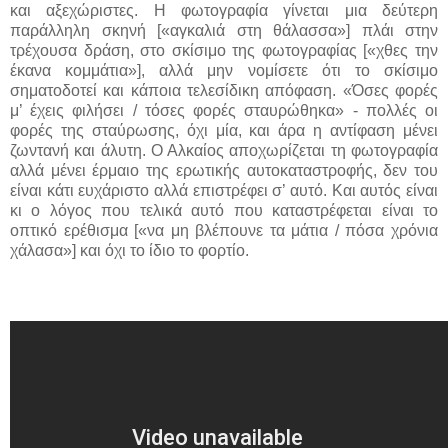
και αξεχώριστες. Η φωτογραφία γίνεται μια δεύτερη
παράλληλη σκηνή [«αγκαλιά στη θάλασσα»] πλάι στην
τρέχουσα δράση, στο σκίσιμο της φωτογραφίας [«χθες την
έκανα κομμάτια»], αλλά μην νομίσετε ότι το σκίσιμο
σηματοδοτεί και κάποια τελεσίδικη απόφαση. «Όσες φορές
μ’ έχεις φιλήσει / τόσες φορές σταυρώθηκα» - πολλές οι
φορές της σταύρωσης, όχι μία, και άρα η αντίφαση μένει
ζωντανή και άλυτη. Ο Αλκαίος αποχωρίζεται τη φωτογραφία
αλλά μένει έρμαιο της ερωτικής αυτοκαταστροφής, δεν του
είναι κάτι ευχάριστο αλλά επιστρέφει σ’ αυτό. Και αυτός είναι
κι ο λόγος που τελικά αυτό που καταστρέφεται είναι το
οπτικό ερέθισμα [«να μη βλέπουνε τα μάτια / πόσα χρόνια
χάλασα»] και όχι το ίδιο το φορτίο.