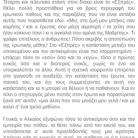
Τέταρτη και τελευταία στάση στον δίσκο είναι το «Εξπρές».
Θέλει πολλή προσπάθεια για να βρεις περιγραφή του
ερωτικού πάθους και της παραζάλης που να είναι αντάξια
αυτής που παρατίθεται εδώ. «Μες στη ζωή μου μπήκες σαν
κομήτης / και ο έρωτας σου μάχη αιματηρή / τα χείλη σου
ήταν κόκκινο πανί / κι η αγκαλιά σου αρένα της Μαδρίτης». Τι
γράφει επιτέλους ο άνθρωπος! Πόσο ακριβής η αποτύπωση
της ερωτικής μέθης! Στο «Εξπρές» η κατάσταση μεταξύ του
υποκειμένου και του αντικειμένου είναι πιο ισορροπημένη -
υπάρχει τόσο το «εσύ» όσο και το «εγώ», τόσο ο πρώτος
ενικός όσο και ο δεύτερος ενικός, χωρίς το ένα να
υπερκαλύπτει το άλλο. Αυτή η σχετική ισορροπία επιτρέπει
στο τραγούδι να αναδείξει την κατάσταση του έρωτα, τον
πανικό του, και όχι τους συμμετέχοντες σε αυτή την
κατάσταση και το τι μπορεί να θέλουν ή να παθαίνουν. Και εν
τέλει ο στιχουργός μένει πιστός στον έρωτα και παρασύρεται
ξανά απ’ αυτόν: «μια άλλη που σου μοιάζει μου γελά / και με
καλεί σ’ ένα τρελό μεθύσι».
Γενικά, ο Αλκαίος εξυψώνει τόσο το αντικείμενο όσο και την
εμπειρία του πόθου, τα θέτει πάνω από τον εαυτό του, και
υποτάσσεται σ’ αυτά προσδίδοντάς τους μια ιερότητα.
Υπάρχει κάτι το ευγενές σ’ αυτό, σε αντίθεση με ό,τι έχουμε