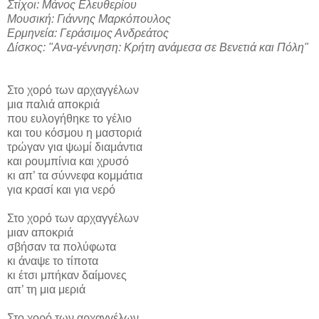
Στίχοι: Μάνος Ελευθερίου
Μουσική: Γιάννης Μαρκόπουλος
Ερμηνεία: Γεράσιμος Ανδρεάτος
Δίσκος: "Ανα-γέννηση: Κρήτη ανάμεσα σε Βενετιά και Πόλη"
Στο χορό των αρχαγγέλων
μια παλιά αποκριά
που ευλογήθηκε το γέλιο
και του κόσμου η μαστοριά
τρώγαν για ψωμί διαμάντια
και ρουμπίνια και χρυσό
κι απ’ τα σύννεφα κομμάτια
για κρασί και για νερό
Στο χορό των αρχαγγέλων
μιαν αποκριά
σβήσαν τα πολύφωτα
κι άναψε το τίποτα
κι έτσι μπήκαν δαίμονες
απ’ τη μια μεριά
Στο χορό των αρχαγγέλων