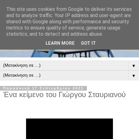
This site uses cookies from Google to deliver its services
and to analyze traffic. Your IP address and user-agent are
shared with Google along with performance and security
metrics to ensure quality of service, generate usage
statistics, and to detect and address abuse.
LEARN MORE
GOT IT
▼
▼
Παρασκευή 17 Σεπτεμβρίου 2021
Ένα κείμενο του Γιώργου Σταυριανού