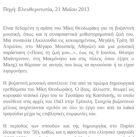
Πηγή: Ελευθεροτυπία, 21 Μαΐου 2013
Είναι δεδομένη η αγάπη του Μίκη Θεοδωράκη για τη βυζαντινή
μουσική, όπως και η συναρπαστικά μυθιστορηματική ζωή του.
Μια συναυλία (Ακολουθία εις κεκοιμημένους, Μεγάλη Τρίτη 30
Απριλίου, στο Μέγαρο Μουσικής Αθηνών) και μια μουσική
παράσταση («Ποιος τη ζωή μου...», έως τις 9 Ιουνίου, Θέατρο
Μπάντμιντον, στη Μακρόνησο και στις πόλεις όπου έζησε ο
Μίκης) τα θύμισαν σε αυτούς που ίσως τα αγνοούσαν ή τα είχαν
λησμονήσει.
Η βυζαντινή μουσική αποτέλεσε ένα από τα πρώιμα δημιουργικά
ερεθίσματα του Μίκη Θεοδωράκη. Ο ίδιος, άλλωστε, θεωρεί ως
κορυφαίο νεανικό έργο του το Τροπάριο της Κασσιανής, το οποίο
συνέθεσε στις αρχές του 1943 στην Τρίπολη. Στοιχεία βυζαντινού
μέλους ανιχνεύονται σχεδόν σε όλο το έργο του: από τα λαϊκά
τραγούδια μέχρι τις επιβλητικές συμφωνίες του.
Η περίοδος των σπουδών και της δημιουργίας στο Παρίσι
(δεκαετία του '50), καθώς και η αφοσίωση στο ελληνικό τραγούδι