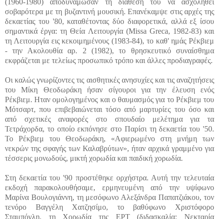
(1960-1980) αποδυνάμωσαν τη διάθεσή του να ασχοληθεί
σοβαρότερα με τη βυζαντινή μουσική. Επανέκαμψε στις αρχές της
δεκαετίας του '80, καταθέτοντας δύο διαφορετικά, αλλά εξ ίσου
σημαντικά έργα: τη Θεία Λειτουργία (Missa Greca, 1982-83) και
τη Λειτουργία εις κεκοιμημένους (1983-84), το καθ' ημάς Ρέκβιεμ
- την Ακολουθία αρ. 2 (1982), το θρησκευτικό συναίσθημα
εκφράζεται με τελείως προσωπικό τρόπο και άλλες προδιαγραφές.
Οι καλώς γνωρίζοντες τις αισθητικές ανησυχίες και τις αναζητήσεις
του Μίκη Θεοδωράκη ήσαν σίγουροι για την έλευση ενός
Ρέκβιεμ. Ηταν ομολογημένος και ο θαυμασμός για το Ρέκβιεμ του
Μότσαρτ, που επιβεβαιώνεται τόσο από μαρτυρίες του όσο και
από σχετικές αναφορές στο σπουδαίο μελέτημα για τα
Τετράχορδα, το οποίο εκπόνησε στο Παρίσι τη δεκαετία του '50.
Το Ρέκβιεμ του Θεοδωράκη, «Αφιερωμένο στη μνήμη των
νεκρών της σφαγής των Καλαβρύτων», ήταν αρχικά γραμμένο για
τέσσερις μονωδούς, μικτή χορωδία και παιδική χορωδία.
Στη δεκαετία του '90 προστέθηκε ορχήστρα. Αυτή την τελευταία
εκδοχή παρακολουθήσαμε, ερμηνευμένη από την υψίφωνο
Μαρίνα Βουλογιάννη, τη μεσόφωνο Αλεξάνδρα Παπατζιάκου, τον
τενόρο Βαγγέλη Χατζησίμο, το βαθύφωνο Χριστόφορο
Σταμπόγλη, τη Χορωδία της ΕΡΤ (διδασκαλία: Νεκταρία