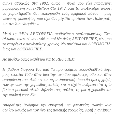
ανήκε ασφαλώς στα 1982, όμως η ψυχή μου είχε παραμείνει
μαρμαρωμένη και εκστατική στο 1942. Και το αποτέλεσμα μπορεί
να χαρακτηριστεί σαν εκπλήρωση ενός εφηβικού πόθου – μιας
νεανικής φιλοδοξίας που είχε σαν μέγιστα πρότυπα τον Πολυκράτη
και τον Σακελλαρίδη…
Μετά τη ΘΕΙΑ ΛΕΙΤΟΥΡΓΙΑ αισθάνθηκα απολυτρωμένος. Έχω
άλλωστε σκεφτεί να συνθέσω πολλές θείες ΛΕΙΤΟΥΡΓΙΕΣ, εάν μου
το επιτρέψει ο πανδαμάτωρ χρόνος. Να συνθέσω και ΔΟΞΟΛΟΓΙΑ,
ίσως και ΔΟΞΟΛΟΓΙΕΣ.
Ας μιλήσω όμως καλύτερα για το REQUIEM.
Η βασική διαφορά του από τα προηγούμενα εκκλησιαστικά έργα
μου, έγκειται τόσο στην ίδια την υφή του «μέλους», όσο και στην
εναρμόνισή του. Από κει και πέρα σημαντική σημασία έχει η χρήση
των φωνών της χορωδίας, καθώς και η σχέση ανάμεσα στα τρία
βασικά μουσικά υλικά, δηλαδή τους σολίστ, τη μικτή χορωδία και
την παιδική χορωδία.
Απαραίτητη θεώρησα την εισαγωγή της γυναικείας φωνής –ως
σολίστ- καθώς και τον ήχο της παιδικής χορωδίας. Αυτή η αντίθεση