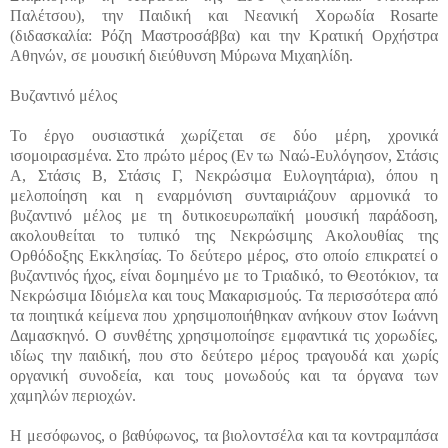
Παλέτσου), την Παιδική και Νεανική Χορωδία Rosarte
(διδασκαλία: Ρόζη Μαστροσάββα) και την Κρατική Ορχήστρα
Αθηνών, σε μουσική διεύθυνση Μύρωνα Μιχαηλίδη.
Βυζαντινό μέλος
Το έργο ουσιαστικά χωρίζεται σε δύο μέρη, χρονικά
ισομοιρασμένα. Στο πρώτο μέρος (Εν τω Ναώ-Ευλόγησον, Στάσις
Α, Στάσις Β, Στάσις Γ, Νεκρώσιμα Ευλογητάρια), όπου η
μελοποίηση και η εναρμόνιση συνταιριάζουν αρμονικά το
βυζαντινό μέλος με τη δυτικοευρωπαϊκή μουσική παράδοση,
ακολουθείται το τυπικό της Νεκρώσιμης Ακολουθίας της
Ορθόδοξης Εκκλησίας. Το δεύτερο μέρος, στο οποίο επικρατεί ο
βυζαντινός ήχος, είναι δομημένο με το Τριαδικό, το Θεοτόκιον, τα
Νεκρώσιμα Ιδιόμελα και τους Μακαρισμούς. Τα περισσότερα από
τα ποιητικά κείμενα που χρησιμοποιήθηκαν ανήκουν στον Ιωάννη
Δαμασκηνό. Ο συνθέτης χρησιμοποίησε εμφαντικά τις χορωδίες,
ιδίως την παιδική, που στο δεύτερο μέρος τραγουδά και χωρίς
οργανική συνοδεία, και τους μονωδούς και τα όργανα των
χαμηλών περιοχών.
Η μεσόφωνος, ο βαθύφωνος, τα βιολοντσέλα και τα κοντραμπάσα