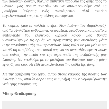
των παιδικών φωνών, σαν μια επιθετική παρουσία της ζωής προς το
θάνατο, μας βοηθά πιστεύω για να απολυτρωθούμε από τη
μακάβρια θεώρηση ενός αναπότρεπτου αλλά ωστόσο
συγκλονιστικού και μυστηριώδους φαινομένου.
Το κείμενο (που εν πολλοίς ανήκει στον Ιωάννη τον Δαμασκηνό),
από τα υψηλότερα ανθρώπινα, πνευματικά, φιλοσοφικά και ποιητικά
επιτεύγματα του ελληνικού λυρικού λόγου, μας βοηθά
ν΄ανακαλύψουμε τις ορθές και πραγματικές μας διαστάσεις μέσα
στην παγκόσμια τάξη των πραγμάτων. Μας καλεί σε μια μεθυστική
κατάδυση στο βάθος του εαυτού μας για να ανακαλύψουμε το «φως
που καίει», την ουσία και την πεμπτουσία της ανθρώπινής μας
ύπαρξης. Να ενωθούμε με το μυστήριο του θανάτου, σαν τη μόνη
εγγύηση και οδό, ότι έτσι ανακαλύπτουμε την ουσία της ζωής.
Με την αφιέρωση του έργου αυτού στους νεκρούς της σφαγής των
Καλαβρύτων, αποτίω φόρο τιμής στη μνήμη των εθνομαρτύρων της
νεώτερης ιστορίας μας.
Μίκης Θεοδωράκης