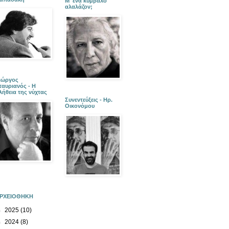
Μ' ένα κύμβαλο
αλαλάζον;
ιώργος
ταυριανός - Η
λήθεια της νύχτας
Συνεντεύξεις - Ηρ.
Οικονόμου
ΡΧΕΙΟΘΗΚΗ
►
2025
(10)
►
2024
(8)