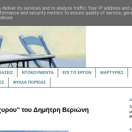
deliver its services and to analyze traffic. Your IP address and
formance and security metrics to ensure quality of service, ge
 abuse.
ΟΑΣΕΙΣ
ΝΤΟΚΟΥΜΕΝΤΑ
ΕΠΙ ΤΟ ΕΡΓΟΝ
ΜΑΡΤΥΡΙΕΣ
ΕΣ
ΦΥΛΛΑ ΠΟΡΕΙΑΣ
Δ
Τ
άχυρου" του Δημήτρη Βεριώνη
μ
m
Α