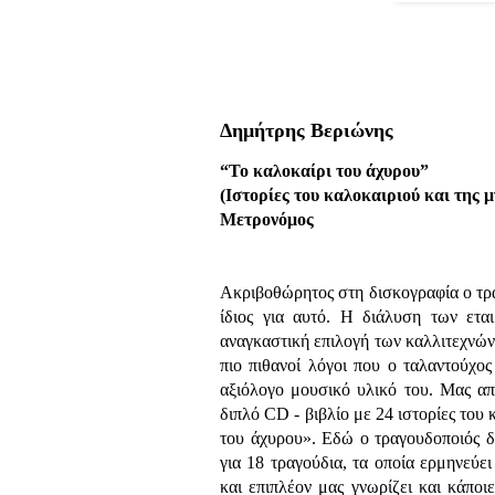
Δημήτρης Βεριώνης
“Το καλοκαίρι του άχυρου”
(Ιστορίες του καλοκαιριού και της 
Μετρονόμος
Ακριβοθώρητος στη δισκογραφία ο τρα
ίδιος για αυτό. Η διάλυση των ετα
αναγκαστική επιλογή των καλλιτεχνών 
πιο πιθανοί λόγοι που ο ταλαντούχο
αξιόλογο μουσικό υλικό του. Μας α
διπλό CD - βιβλίο με 24 ιστορίες του 
του άχυρου». Εδώ ο τραγουδοποιός δί
για 18 τραγούδια, τα οποία ερμηνεύε
και επιπλέον μας γνωρίζει και κάποι