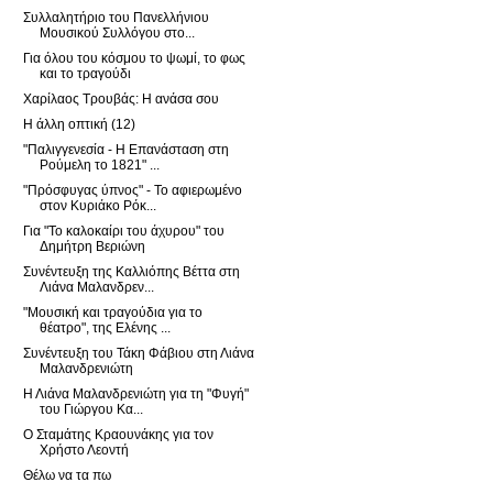
Συλλαλητήριο του Πανελλήνιου
Μουσικού Συλλόγου στο...
Για όλου του κόσμου το ψωμί, το φως
και το τραγούδι
Χαρίλαος Τρουβάς: Η ανάσα σου
Η άλλη οπτική (12)
"Παλιγγενεσία - Η Επανάσταση στη
Ρούμελη το 1821" ...
"Πρόσφυγας ύπνος" - Το αφιερωμένο
στον Κυριάκο Ρόκ...
Για "Το καλοκαίρι του άχυρου" του
Δημήτρη Βεριώνη
Συνέντευξη της Καλλιόπης Βέττα στη
Λιάνα Μαλανδρεν...
"Μουσική και τραγούδια για το
θέατρο", της Ελένης ...
Συνέντευξη του Τάκη Φάβιου στη Λιάνα
Μαλανδρενιώτη
Η Λιάνα Μαλανδρενιώτη για τη "Φυγή"
του Γιώργου Κα...
Ο Σταμάτης Κραουνάκης για τον
Χρήστο Λεοντή
Θέλω να τα πω