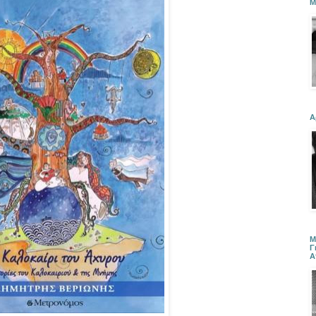
Μ
Α
Μ
Γ
Α