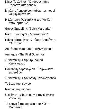
Νίκος Τουλιάτος: "Ο κόσμος πήγε
μπροστά από τους ο...
Μιχάλης Γρηγορίου: Καθωσπρεπισμοί
και μηνύματα σε ...
Η Δέσποινα Ραφαήλ για τον Μιχάλη
Μπουρμπούλη
Θάνος Σταυρίδης: 'Spicy Margarita'
Νίκη Ξυλούρη: "Οι Μποτσαραίοι"
Πάνος Κατσιμίχας - Σπύρος Αραβάνης:
"Ουτοπία"
Δημήτρης Μαραμής: "Παλιγγενεσία"
Armagos - The First Governor
Συνέντευξη με την Χρυσούλα
Κεχαγιόγλου
Πολυξένη Καράκογλου - Παίρνω εγώ
την ευθύνη
Συνέντευξη με τον Λάκη Παπαδόπουλο
Το βαλς του χιονιού
Rain on my window
Ο Μάνος Ελευθερίου για τον Μανώλη
Ρασούλη
Το χρονικό της πορείας του Κώστα
Μουντάκη