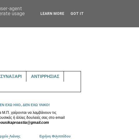
 user-agent
nerate usage
LEARN MORE
GOT IT
ΣΥΝΑΞΑΡΙ
ΑΝΤΙΡΡΗΣΙΑΣ
ΕΝ ΕΧΩ ΗΧΟ, ΔΕΝ ΕΧΩ ΥΛΙΚΟ!
α Μ.Π. χαίρονται να λαμβάνουν τις
ουσικές ή άλλες δουλειές σας στο email
ousikaproastia@gmail.com
ρχείο Λιάνας
Ειρήνη Φιλιππίδου