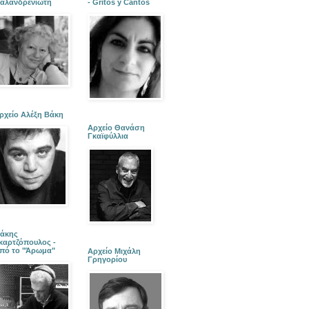
αλανδρενιώτη
- Gritos y Cantos
ρχείο Αλέξη Βάκη
Αρχείο Θανάση
Γκαϊφύλλια
άκης
καρτζόπουλος -
πό το "Άρωμα"
Αρχείο Μιχάλη
Γρηγορίου