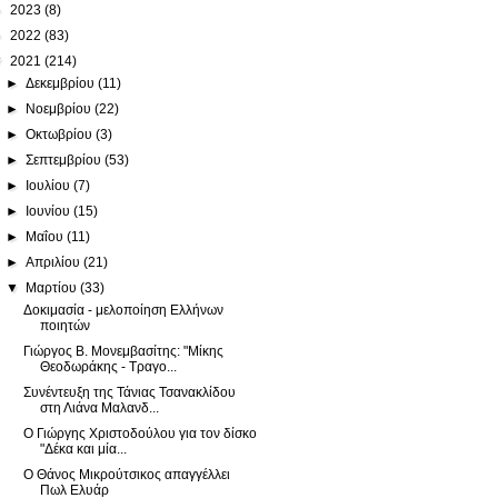
►
2023
(8)
►
2022
(83)
▼
2021
(214)
►
Δεκεμβρίου
(11)
►
Νοεμβρίου
(22)
►
Οκτωβρίου
(3)
►
Σεπτεμβρίου
(53)
►
Ιουλίου
(7)
►
Ιουνίου
(15)
►
Μαΐου
(11)
►
Απριλίου
(21)
▼
Μαρτίου
(33)
Δοκιμασία - μελοποίηση Ελλήνων
ποιητών
Γιώργος Β. Μονεμβασίτης: "Μίκης
Θεοδωράκης - Τραγο...
Συνέντευξη της Τάνιας Τσανακλίδου
στη Λιάνα Μαλανδ...
Ο Γιώργης Χριστοδούλου για τον δίσκο
"Δέκα και μία...
Ο Θάνος Μικρούτσικος απαγγέλλει
Πωλ Ελυάρ