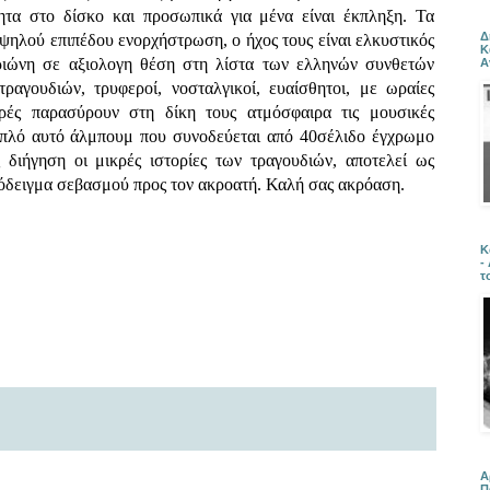
τητα στο δίσκο και προσωπικά για μένα είναι έκπληξη. Τα
Δ
υψηλού επιπέδου ενορχήστρωση, ο ήχος τους είναι ελκυστικός
Κ
ριώνη σε αξιολογη θέση στη λίστα των ελληνών συνθετών
Α
τραγουδιών, τρυφεροί, νοσταλγικοί, ευαίσθητοι, με ωραίες
ορές παρασύρουν στη δίκη τους ατμόσφαιρα τις μουσικές
διπλό αυτό άλμπουμ που συνοδεύεται από 40σέλιδο έγχρωμο
 διήγηση οι μικρές ιστορίες των τραγουδιών, αποτελεί ως
πόδειγμα σεβασμού προς τον ακροατή. Καλή σας ακρόαση.
Κ
-
τ
Α
Π