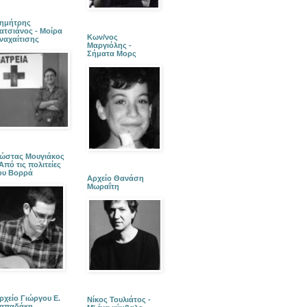
ημήτρης
ατσιάνος - Μοίρα
Κων/νος
ναχαίτισης
Μαργιόλης -
Σήματα Μορς
ώστας Μουγιάκος
 Από τις πολιτείες
ου Βορρά
Αρχείο Θανάση
Μωραΐτη
ρχείο Γιώργου Ε.
Νίκος Τουλιάτος -
απαδάκη