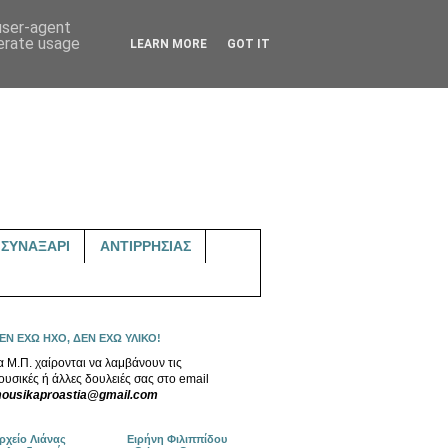
 user-agent
nerate usage
LEARN MORE
GOT IT
ΣΥΝΑΞΑΡΙ
ΑΝΤΙΡΡΗΣΙΑΣ
ΕΝ ΕΧΩ ΗΧΟ, ΔΕΝ ΕΧΩ ΥΛΙΚΟ!
α Μ.Π. χαίρονται να λαμβάνουν τις
ουσικές ή άλλες δουλειές σας στο email
ousikaproastia@gmail.com
ρχείο Λιάνας
Ειρήνη Φιλιππίδου