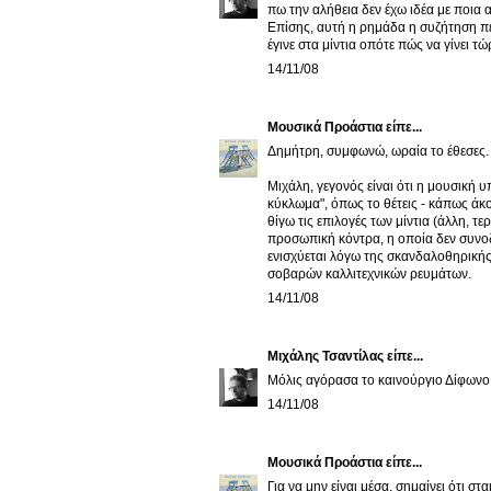
πω την αλήθεια δεν έχω ιδέα με ποια 
Επίσης, αυτή η ρημάδα η συζήτηση πε
έγινε στα μίντια οπότε πώς να γίνει τώ
14/11/08
Μουσικά Προάστια
είπε...
Δημήτρη, συμφωνώ, ωραία το έθεσες. 
Μιχάλη, γεγονός είναι ότι η μουσική υ
κύκλωμα", όπως το θέτεις - κάπως άκ
θίγω τις επιλογές των μίντια (άλλη, 
προσωπική κόντρα, η οποία δεν συνο
ενισχύεται λόγω της σκανδαλοθηρικής 
σοβαρών καλλιτεχνικών ρευμάτων.
14/11/08
Μιχάλης Τσαντίλας
είπε...
Μόλις αγόρασα το καινούργιο Δίφωνο. 
14/11/08
Μουσικά Προάστια
είπε...
Για να μην είναι μέσα, σημαίνει ότι στ