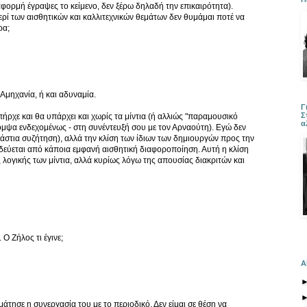
αφορμή έγραψες το κείμενο, δεν ξέρω δηλαδή την επικαιρότητα).
ρί των αισθητικών και καλλιτεχνικών θεμάτων δεν θυμάμαι ποτέ να
ρα;
Αμηχανία, ή και αδυναμία.
Γ
Σ
πήρχε και θα υπάρχει και χωρίς τα μίντια (ή αλλιώς "παραμουσικό
α
ομψα ενδεχομένως - στη συνέντευξή σου με τον Αρναούτη). Εγώ δεν
τεράστια συζήτηση), αλλά την κλίση των ίδιων των δημιουργών προς την
δεύεται από κάποια εμφανή αισθητική διαφοροποίηση. Αυτή η κλίση
λογικής των μίντια, αλλά κυρίως λόγω της απουσίας διακριτών και
Ο Ζήλος τι έγινε;
Α
αμάτησε η συνεργασία του με το περιοδικό. Δεν είμαι σε θέση να