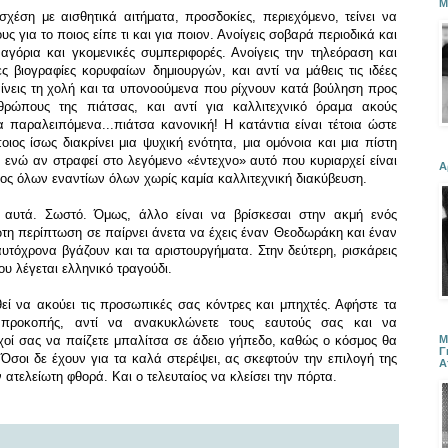
Μ
χέση με αισθητικά αιτήματα, προσδοκίες, περιεχόμενο, τείνει να
ς για το ποιος είπε τι και για ποιον. Ανοίγεις σοβαρά περιοδικά και
 αγόρια και γκομενικές συμπεριφορές. Ανοίγεις την τηλεόραση και
ς βιογραφίες κορυφαίων δημιουργών, και αντί να μάθεις τις ιδέες
αίνεις τη χολή και τα υπονοούμενα που ρίχνουν κατά βούληση προς
θρώπους της πιάτσας, και αντί για καλλιτεχνικό όραμα ακούς
να παραλειπόμενα...πιάτσα κανονική! Η κατάντια είναι τέτοια ώστε
ιος ίσως διακρίνει μια ψυχική ενότητα, μια ομόνοια και μια πίστη
, ενώ αν στραφεί στο λεγόμενο «έντεχνο» αυτό που κυριαρχεί είναι
Α
μος όλων εναντίων όλων χωρίς καμία καλλιτεχνική διακύβευση.
 αυτά. Σωστό. Όμως, άλλο είναι να βρίσκεσαι στην ακμή ενός
ώτη περίπτωση σε παίρνει άνετα να έχεις έναν Θεοδωράκη και έναν
αυτόχρονα βγάζουν και τα αριστουργήματα. Στην δεύτερη, ρισκάρεις
υ λέγεται ελληνικό τραγούδι.
θεί να ακούει τις προσωπικές σας κόντρες και μπηχτές. Αφήστε τα
 προκοπής, αντί να ανακυκλώνετε τους εαυτούς σας και να
Μ
ναχοί σας να παίζετε μπαλίτσα σε άδειο γήπεδο, καθώς ο κόσμος θα
Γ
 Όσοι δε έχουν για τα καλά στερέψει, ας σκεφτούν την επιλογή της
Α
 ατελείωτη φθορά. Και ο τελευταίος να κλείσει την πόρτα.