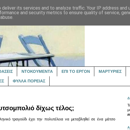
deliver its services and to analyze traffic. Your IP address and
formance and security metrics to ensure quality of service, ge
 abuse.
ΟΑΣΕΙΣ
ΝΤΟΚΟΥΜΕΝΤΑ
ΕΠΙ ΤΟ ΕΡΓΟΝ
ΜΑΡΤΥΡΙΕΣ
ΕΣ
ΦΥΛΛΑ ΠΟΡΕΙΑΣ
Δ
Τ
υτσομπολιό δίχως τέλος;
μ
m
λληνικό τραγούδι έχει την πολυτέλεια να μεταβληθεί σε ένα μάτσο
Α