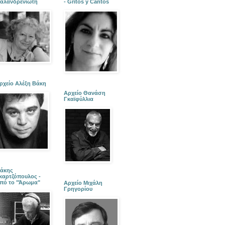
αλανδρενιώτη
- Gritos y Cantos
ρχείο Αλέξη Βάκη
Αρχείο Θανάση
Γκαϊφύλλια
άκης
καρτζόπουλος -
πό το "Άρωμα"
Αρχείο Μιχάλη
Γρηγορίου