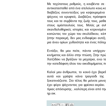
Με ταχύτατους ρυθμούς, η κουβέντα σε σ
αντικατασταθεί από ένα ατελείωτο κους-κου
διαβάζεις συνεντεύξεις για καψουρεμένα
ψάχνεις να κρυφτείς. Διαβάζεις πρόσφατε
τους και τα συμβάντα της ζωής τους, μαθ
στους ομόσταυλούς τους. Μιλάς με αν
σκανδαλοθηρικές ιστορίες και κιτρινισμέ
κοιτώντας τον χώρο του σκυλάδικου, κάπο
(στην παρακμή, δεν μας ενδιαφέρει αυτό)
μια άνευ ορίων χυδαιότητα και ένας πόλε
Εντάξει, θα μου πείτε, πάντα υπήρχαν
κινήματος και άλλο στην πτώση. Στην πρ
Χατζιδάκι να βγάζουν τα μαχαίρια, ενώ τ
την κατεδάφιση όλου του οικοδομήματος πο
Καλοί μου άνθρωποι, το κοινό έχει βαρε
αυτά και γράψτε κάνα τραγούδι της
ξεκατινιάζεστε. Στο τέλος θα μείνετε μο
έχει φύγει ψάχνοντας για φρέσκο αεράκι.
τίμιας απόσυρσης...καλύτερη είναι από την
ηρ.οικ.