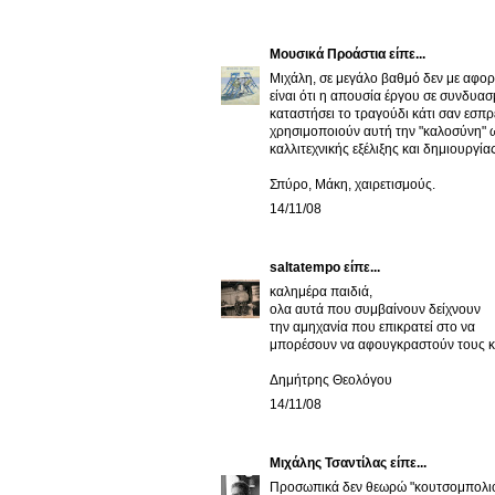
Μουσικά Προάστια
είπε...
Μιχάλη, σε μεγάλο βαθμό δεν με αφορ
είναι ότι η απουσία έργου σε συνδυασ
καταστήσει το τραγούδι κάτι σαν εσπρ
χρησιμοποιούν αυτή την "καλοσύνη" ω
καλλιτεχνικής εξέλιξης και δημιουργίας
Σπύρο, Μάκη, χαιρετισμούς.
14/11/08
saltatempo
είπε...
καλημέρα παιδιά,
ολα αυτά που συμβαίνουν δείχνουν
την αμηχανία που επικρατεί στο να
μπορέσουν να αφουγκραστούν τους κα
Δημήτρης Θεολόγου
14/11/08
Μιχάλης Τσαντίλας
είπε...
Προσωπικά δεν θεωρώ "κουτσομπολιό" τ