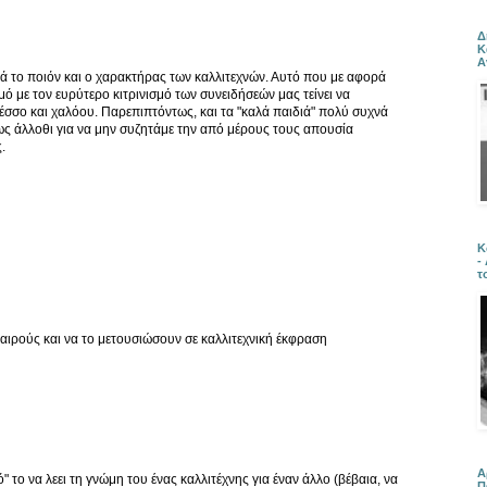
Δ
Κ
Α
ά το ποιόν και ο χαρακτήρας των καλλιτεχνών. Αυτό που με αφορά
μό με τον ευρύτερο κιτρινισμό των συνειδήσεών μας τείνει να
έσσο και χαλόου. Παρεπιπτόντως, και τα "καλά παιδιά" πολύ συχνά
ς άλλοθι για να μην συζητάμε την από μέρους τους απουσία
.
Κ
-
τ
ιρούς και να το μετουσιώσουν σε καλλιτεχνική έκφραση
Α
ο να λεει τη γνώμη του ένας καλλιτέχνης για έναν άλλο (βέβαια, να
Π