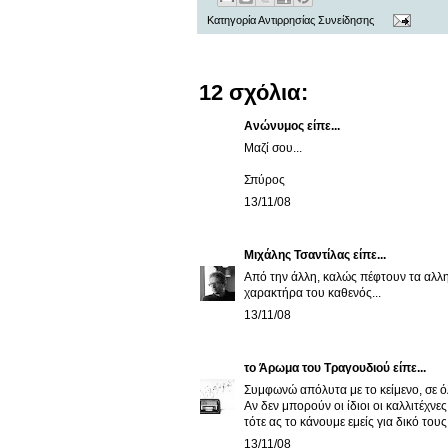
Κατηγορία
Αντιρρησίας Συνείδησης
12 σχόλια:
Ανώνυμος είπε...
Μαζί σου...
Σπύρος
13/11/08
Μιχάλης Τσαντίλας
είπε...
Από την άλλη, καλώς πέφτουν τα αλληλ
χαρακτήρα του καθενός...
13/11/08
το Άρωμα του Τραγουδιού
είπε...
Συμφωνώ απόλυτα με το κείμενο, σε όλ
Αν δεν μπορούν οι ίδιοι οι καλλιτέχνες
τότε ας το κάνουμε εμείς για δικό τους
13/11/08