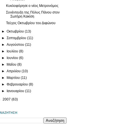
Κυκλοφόρησε ο νέος Μετρονόμος
Συνέντευξη της Πόλυς Πάνου στον
Σωτήρη Κακίση
Τεύχος Οκτωβρίου του Διφώνου
►
Οκτωβρίου
(13)
►
Σεπτεμβρίου
(11)
►
Αυγούστου
(11)
►
Ιουλίου
(8)
►
Ιουνίου
(6)
►
Μαΐου
(8)
►
Απριλίου
(10)
►
Μαρτίου
(11)
►
Φεβρουαρίου
(8)
►
Ιανουαρίου
(11)
►
2007
(63)
ΝΑΖΗΤΗΣΗ