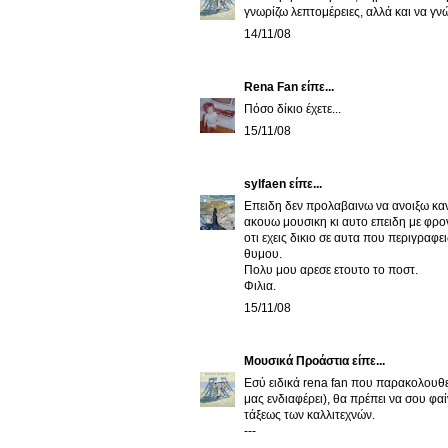
γνωρίζω λεπτομέρειες, αλλά και να γν
14/11/08
Rena Fan
είπε...
Πόσο δίκιο έχετε...
15/11/08
sylfaen
είπε...
Επειδη δεν προλαβαινω να ανοιξω καν
ακουω μουσικη κι αυτο επειδη με φροντ
οτι εχεις δικιο σε αυτα που περιγραφ
θυμου.
Πολυ μου αρεσε ετουτο το ποστ.
Φιλια.
15/11/08
Μουσικά Προάστια
είπε...
Εσύ ειδικά rena fan που παρακολουθεί
μας ενδιαφέρει), θα πρέπει να σου φα
τάξεως των καλλιτεχνών.
---