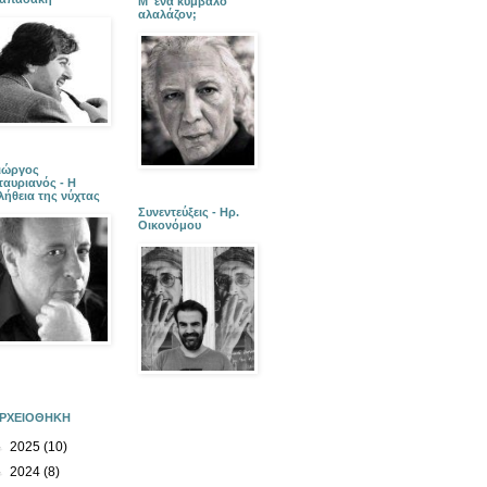
Μ' ένα κύμβαλο
αλαλάζον;
ιώργος
ταυριανός - Η
λήθεια της νύχτας
Συνεντεύξεις - Ηρ.
Οικονόμου
ΡΧΕΙΟΘΗΚΗ
►
2025
(10)
►
2024
(8)