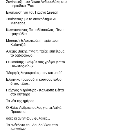
Συνέντευξη του Νίκου Ανδρουλάκη στο
περιοδικό "Ξασ...
Εκδήλωση για τον Γιώργο Σεφέρη
Συνέντευξη με το συγκρότημα Al
Mahabba
Κωνσταντίνος Παπαδόπουλος: Πέντε
τραγούδια
Μουσική & Αριστερά: η περίπτωση
Καζαντζίδη
Αλέξης Βάκης: "Μα τι παίζει επιτέλους
το ραδιόφωνο;
Ο Θανάσης Γκαϊφύλλιας γράφει για το
Πολυτεχνείο (κ...
"Μορφές λογοκρισίας πριν και μετά"
Ελληνικό τραγούδι ή κουτσομπολιό
δίχως τέλος;
Γιώργος Μεράντζας - Καλλιόπη Βέττα
στο Κύτταρο
Τα νέα της ημέρας
Ο Ηλίας Ανδριόπουλος για τα Λαϊκά
Προάστια
όσες κι αν χτίζουν φυλακές...
Τα ανέκδοτα του Λουδοβίκου των
Ανωγείων