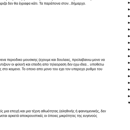
ώριζα δεν θα έγραφα κάτι. Τα παράπονα στον...δήμαρχο.
ενα περιοδικο μουσικης (εχουμε και δουλειες, προλαβαινω μονο να
ιζουν οι φιλοι!) και επειδη απο τηλεοραση δεν εχω ιδεα... υποθετω
εις στο κειμενο. Το οποιο απο μονο του εχει τον υπεροχο ρυθμο του
ς μια εποχή και μια τέχνη αθωότητας (αληθινής ή φαινομενικής, δεν
ίνεται αρκετά αποκρουστικές οι όποιες μικρότητες της ευγενούς