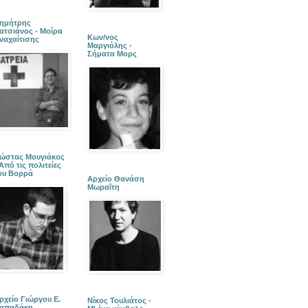
ημήτρης
ατσιάνος - Μοίρα
Κων/νος
ναχαίτισης
Μαργιόλης -
Σήματα Μορς
ώστας Μουγιάκος
 Από τις πολιτείες
ου Βορρά
Αρχείο Θανάση
Μωραΐτη
ρχείο Γιώργου Ε.
Νίκος Τουλιάτος -
απαδάκη