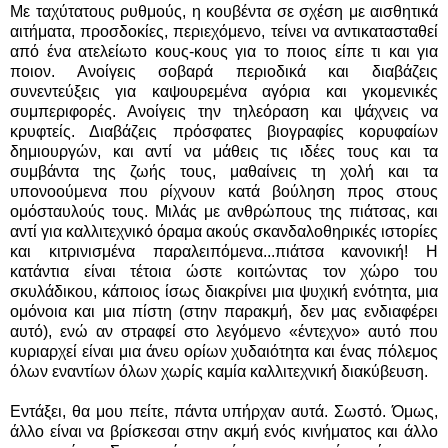
Με ταχύτατους ρυθμούς, η κουβέντα σε σχέση με αισθητικά
αιτήματα, προσδοκίες, περιεχόμενο, τείνει να αντικατασταθεί
από ένα ατελείωτο κους-κους για το ποιος είπε τι και για
ποιον. Ανοίγεις σοβαρά περιοδικά και διαβάζεις
συνεντεύξεις για καψουρεμένα αγόρια και γκομενικές
συμπεριφορές. Ανοίγεις την τηλεόραση και ψάχνεις να
κρυφτείς. Διαβάζεις πρόσφατες βιογραφίες κορυφαίων
δημιουργών, και αντί να μάθεις τις ιδέες τους και τα
συμβάντα της ζωής τους, μαθαίνεις τη χολή και τα
υπονοούμενα που ρίχνουν κατά βούληση προς στους
ομόσταυλούς τους. Μιλάς με ανθρώπους της πιάτσας, και
αντί για καλλιτεχνικό όραμα ακούς σκανδαλοθηρικές ιστορίες
και κιτρινισμένα παραλειπόμενα...πιάτσα κανονική! Η
κατάντια είναι τέτοια ώστε κοιτώντας τον χώρο του
σκυλάδικου, κάποιος ίσως διακρίνει μια ψυχική ενότητα, μια
ομόνοια και μια πίστη (στην παρακμή, δεν μας ενδιαφέρει
αυτό), ενώ αν στραφεί στο λεγόμενο «έντεχνο» αυτό που
κυριαρχεί είναι μια άνευ ορίων χυδαιότητα και ένας πόλεμος
όλων εναντίων όλων χωρίς καμία καλλιτεχνική διακύβευση.
Εντάξει, θα μου πείτε, πάντα υπήρχαν αυτά. Σωστό. Όμως,
άλλο είναι να βρίσκεσαι στην ακμή ενός κινήματος και άλλο