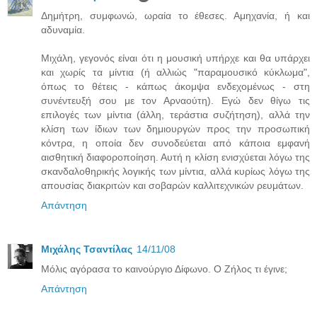
Δημήτρη, συμφωνώ, ωραία το έθεσες. Αμηχανία, ή και
αδυναμία.
Μιχάλη, γεγονός είναι ότι η μουσική υπήρχε και θα υπάρχει
και χωρίς τα μίντια (ή αλλιώς "παραμουσικό κύκλωμα",
όπως το θέτεις - κάπως άκομψα ενδεχομένως - στη
συνέντευξή σου με τον Αρναούτη). Εγώ δεν θίγω τις
επιλογές των μίντια (άλλη, τεράστια συζήτηση), αλλά την
κλίση των ίδιων των δημιουργών προς την προσωπική
κόντρα, η οποία δεν συνοδεύεται από κάποια εμφανή
αισθητική διαφοροποίηση. Αυτή η κλίση ενισχύεται λόγω της
σκανδαλοθηρικής λογικής των μίντια, αλλά κυρίως λόγω της
απουσίας διακριτών και σοβαρών καλλιτεχνικών ρευμάτων.
Απάντηση
Μιχάλης Τσαντίλας
14/11/08
Μόλις αγόρασα το καινούργιο Δίφωνο. Ο Ζήλος τι έγινε;
Απάντηση