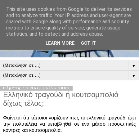
This site uses cookies from Google to deliver its services
and to analyze traffic. Your IP address and user-agent are
shared with Google along with performance and security
metrics to ensure quality of service, generate usage
statistics, and to detect and address abuse.
LEARN MORE
GOT IT
▼
▼
Πέμπτη 13 Νοεμβρίου 2008
Ελληνικό τραγούδι ή κουτσομπολιό
δίχως τέλος;
Φαίνεται ότι κάποιοι νομίζουν πως το ελληνικό τραγούδι έχει
την πολυτέλεια να μεταβληθεί σε ένα μάτσο προσωπικές
κόντρες και κουτσομπολιά.