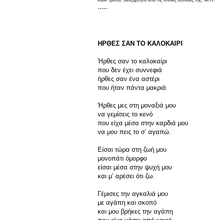
κάθε τρόπο, ανεξάρτητα από τις όποιες ατέλειές της.
-----
ΗΡΘΕΣ ΣΑΝ ΤΟ ΚΑΛΟΚΑΙΡΙ
Ήρθες σαν το καλοκαίρι
που δεν έχει συννεφιά
ήρθες σαν ένα αστέρι
που ήταν πάντα μακριά.
Ήρθες μες στη μοναξιά μου
να γεμίσεις το κενό
που είχα μέσα στην καρδιά μου
να μου πεις το σ’ αγαπώ.
Είσαι τώρα στη ζωή μου
μονοπάτι όμορφο
είσαι μέσα στην ψυχή μου
και μ’ αρέσει ότι ζω.
Γέμισες την αγκαλιά μου
με αγάπη και σκοπό
και μου βρήκες την αγάπη