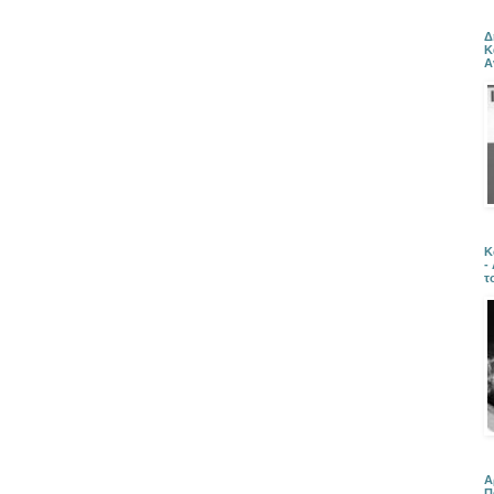
Δ
Κ
Α
Κ
-
τ
Α
Π