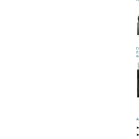
Γ
Σ
α
Α