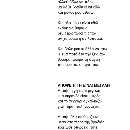
αλλού θέλω να πάω
μα κάθε βράδυ είμαι εδώ
και μόνος μου μεθάω.
Και όλα τώρα είναι εδώ
εκείνη να θυμάμαι
δεν ξέρω τώρα τι ζητώ
αν χαίρομαι ή αν λυπάμαι.
Και βάλε μου κι άλλο να πιω
μ’ ένα ποτό δεν την ξεχνάω
θυμάμαι ακόμα τη στιγμή
που μου ‘πε σ’ αγαπάω.
ΑΠΟΨΕ Η ΓΗ ΕΙΝΑΙ ΜΕΓΑΛΗ
Απόψε η γη είναι μεγάλη
κι ο ουρανός είναι μικρός
και το φεγγάρι αγκαλιάζω
γιατί είμαι πάλι μοναχός.
Απόψε όλα σε θυμίζουν
μέσα στο τέλος της βραδιάς
τελείωσε όπως και τότε