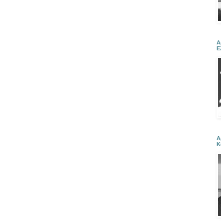
Α
Ε
Α
Κ