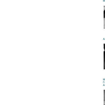
Μ
Α
Μ
Γ
Α