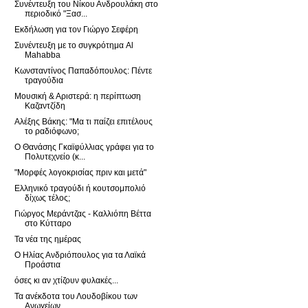
Συνέντευξη του Νίκου Ανδρουλάκη στο
περιοδικό "Ξασ...
Εκδήλωση για τον Γιώργο Σεφέρη
Συνέντευξη με το συγκρότημα Al
Mahabba
Κωνσταντίνος Παπαδόπουλος: Πέντε
τραγούδια
Μουσική & Αριστερά: η περίπτωση
Καζαντζίδη
Αλέξης Βάκης: "Μα τι παίζει επιτέλους
το ραδιόφωνο;
Ο Θανάσης Γκαϊφύλλιας γράφει για το
Πολυτεχνείο (κ...
"Μορφές λογοκρισίας πριν και μετά"
Ελληνικό τραγούδι ή κουτσομπολιό
δίχως τέλος;
Γιώργος Μεράντζας - Καλλιόπη Βέττα
στο Κύτταρο
Τα νέα της ημέρας
Ο Ηλίας Ανδριόπουλος για τα Λαϊκά
Προάστια
όσες κι αν χτίζουν φυλακές...
Τα ανέκδοτα του Λουδοβίκου των
Ανωγείων