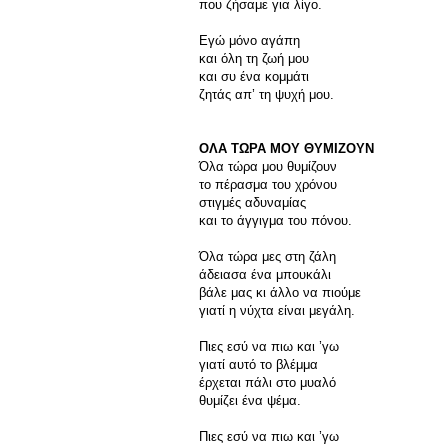
που ζήσαμε για λίγο.
Εγώ μόνο αγάπη
και όλη τη ζωή μου
και συ ένα κομμάτι
ζητάς απ’ τη ψυχή μου.
ΟΛΑ ΤΩΡΑ ΜΟΥ ΘΥΜΙΖΟΥΝ
Όλα τώρα μου θυμίζουν
το πέρασμα του χρόνου
στιγμές αδυναμίας
και το άγγιγμα του πόνου.
Όλα τώρα μες στη ζάλη
άδειασα ένα μπουκάλι
βάλε μας κι άλλο να πιούμε
γιατί η νύχτα είναι μεγάλη.
Πιες εσύ να πιω και ’γω
γιατί αυτό το βλέμμα
έρχεται πάλι στο μυαλό
θυμίζει ένα ψέμα.
Πιες εσύ να πιω και ’γω