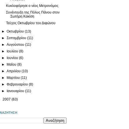
Κυκλοφόρησε ο νέος Μετρονόμος
Συνέντευξη της Πόλυς Πάνου στον
Σωτήρη Κακίση
Τεύχος Οκτωβρίου του Διφώνου
►
Οκτωβρίου
(13)
►
Σεπτεμβρίου
(11)
►
Αυγούστου
(11)
►
Ιουλίου
(8)
►
Ιουνίου
(6)
►
Μαΐου
(8)
►
Απριλίου
(10)
►
Μαρτίου
(11)
►
Φεβρουαρίου
(8)
►
Ιανουαρίου
(11)
►
2007
(63)
ΝΑΖΗΤΗΣΗ