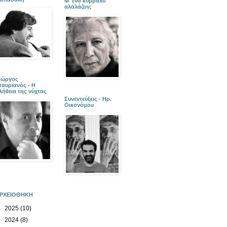
Μ' ένα κύμβαλο
αλαλάζον;
ιώργος
ταυριανός - Η
λήθεια της νύχτας
Συνεντεύξεις - Ηρ.
Οικονόμου
ΡΧΕΙΟΘΗΚΗ
►
2025
(10)
►
2024
(8)