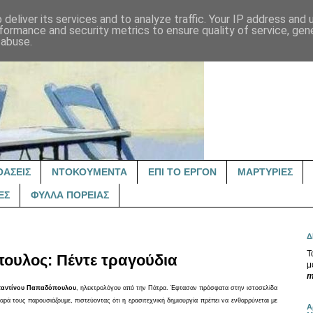
deliver its services and to analyze traffic. Your IP address and
formance and security metrics to ensure quality of service, ge
 abuse.
ΟΑΣΕΙΣ
ΝΤΟΚΟΥΜΕΝΤΑ
ΕΠΙ ΤΟ ΕΡΓΟΝ
ΜΑΡΤΥΡΙΕΣ
ΕΣ
ΦΥΛΛΑ ΠΟΡΕΙΑΣ
Δ
Τ
ουλος: Πέντε τραγούδια
μ
m
αντίνου Παπαδόπουλου
, ηλεκτρολόγου από την Πάτρα. Έφτασαν πρόσφατα στην ιστοσελίδα
αρά τους παρουσιάζουμε, πιστεύοντας ότι η ερασιτεχνική δημιουργία πρέπει να ενθαρρύνεται με
Α