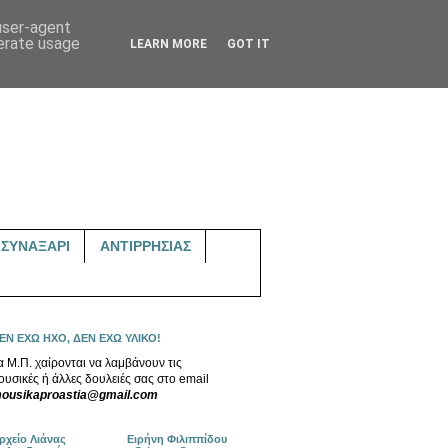
 user-agent
nerate usage
LEARN MORE
GOT IT
ΣΥΝΑΞΑΡΙ
ΑΝΤΙΡΡΗΣΙΑΣ
ΕΝ ΕΧΩ ΗΧΟ, ΔΕΝ ΕΧΩ ΥΛΙΚΟ!
α Μ.Π. χαίρονται να λαμβάνουν τις
ουσικές ή άλλες δουλειές σας στο email
ousikaproastia@gmail.com
ρχείο Λιάνας
Ειρήνη Φιλιππίδου