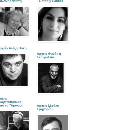
αλανδρενιώτη
- Gritos y Cantos
ρχείο Αλέξη Βάκη
Αρχείο Θανάση
Γκαϊφύλλια
άκης
καρτζόπουλος -
πό το "Άρωμα"
Αρχείο Μιχάλη
Γρηγορίου