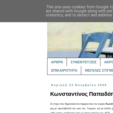
This site uses cookies from Google to 
are shared with Google along with per
statistics, and to detect and address
ΑΡΘΡΑ
ΣΥΝΕΝΤΕΥΞΕΙΣ
ΑΚΡ
ΕΠΙΚΑΙΡΟΤΗΤΑ
ΜΕΓΑΛΕΣ ΣΤΙΓΜ
Κυριακή 23 Νοεμβρίου 2008
Κωνσταντίνος Παπαδόπ
Οι στίχοι που δημοσιεύονται σήμερα είναι του κύριου
Κωνστ
μας με πρωτοβουλία του γιου του, Γιώργου, και με πολλή χ
Μ.Π.