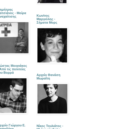
ημήτρης
ατσιάνος - Μοίρα
Κων/νος
ναχαίτισης
Μαργιόλης -
Σήματα Μορς
ώστας Μουγιάκος
 Από τις πολιτείες
ου Βορρά
Αρχείο Θανάση
Μωραΐτη
ρχείο Γιώργου Ε.
Νίκος Τουλιάτος -
απαδάκη