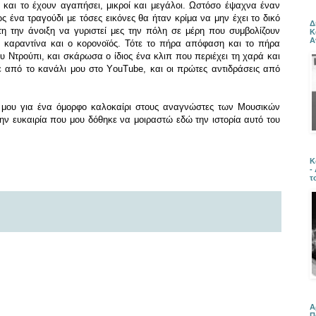
 και το έχουν αγαπήσει, μικροί και μεγάλοι. Ωστόσο έψαχνα έναν
 ένα τραγούδι με τόσες εικόνες θα ήταν κρίμα να μην έχει το δικό
Δ
ύτη την άνοιξη να γυριστεί μες την πόλη σε μέρη που συμβολίζουν
Κ
Α
η καραντίνα και ο κορονοϊός. Τότε το πήρα απόφαση και το πήρα
υ Ντρούπι, και σκάρωσα ο ίδιος ένα κλιπ που περιέχει τη χαρά και
κε από το κανάλι μου στο ΥouΤube, και οι πρώτες αντιδράσεις από
 μου για ένα όμορφο καλοκαίρι στους αναγνώστες των Μουσικών
ην ευκαιρία που μου δόθηκε να μοιραστώ εδώ την ιστορία αυτό του
Κ
-
τ
Α
Π