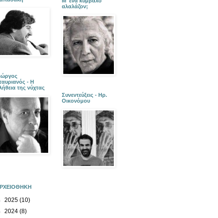
Μ' ένα κύμβαλο
αλαλάζον;
ιώργος
ταυριανός - Η
λήθεια της νύχτας
Συνεντεύξεις - Ηρ.
Οικονόμου
ΡΧΕΙΟΘΗΚΗ
►
2025
(10)
►
2024
(8)