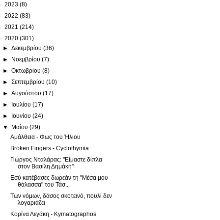
►
2023
(8)
►
2022
(83)
►
2021
(214)
▼
2020
(301)
►
Δεκεμβρίου
(36)
►
Νοεμβρίου
(7)
►
Οκτωβρίου
(8)
►
Σεπτεμβρίου
(10)
►
Αυγούστου
(17)
►
Ιουλίου
(17)
►
Ιουνίου
(24)
▼
Μαΐου
(29)
Αμάλθεια - Φως του Ήλιου
Broken Fingers - Cyclothymia
Γιώργος Νταλάρας: "Είμαστε δίπλα
στον Βασίλη Δημάκη"
Εσύ κατέβασες δωρεάν τη "Μέσα μου
θάλασσα" του Τάσ...
Των νόμων, δάσος σκοτεινό, πουλί δεν
λογαριάζει
Κορίνα Λεγάκη - Kymatographos