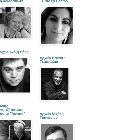
αλανδρενιώτη
- Gritos y Cantos
ρχείο Αλέξη Βάκη
Αρχείο Θανάση
Γκαϊφύλλια
άκης
καρτζόπουλος -
πό το "Άρωμα"
Αρχείο Μιχάλη
Γρηγορίου