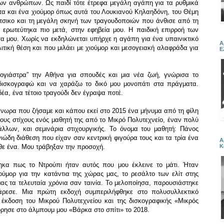
 των ανθρώπων. Ως παιδί τότε έτρεφα μεγάλη αγάπη για τα ρυθμικά
ητα και ένα χιούμορ όπως αυτά του Λουκιανού Κηλαηδόνη, του Θέμη
ύτσικο και τη μεγάλη σκηνή των τραγουδοποιών που άνθισε από τη
 ερωτεύτηκα πιο μετά, στην εφηβεία μου. Η παιδική επιρροή των
 μου. Χωρίς να εκδηλώνεται υπήρχε η αγάπη για ένα υπαινικτικό
Α
ιτική θέση και που μιλάει με χιούμορ και μεσογειακή αλαφράδα για
Ε
ογιάστρα” την Αθήνα για σπουδές και μια νέα ζωή, γνώρισα το
 δισκογραφώ και να χαράζω το δικό μου μονοπάτι στα πράγματα.
έα, ένα τέτοιο τραγούδι δεν έγραψα ποτέ.
γνωρα που ζήσαμε και κάπου εκεί στο 2015 ένα μήνυμα από τη φίλη
ους στίχους ενός μαθητή της από το Μικρό Πολυτεχνείο, έναν πολύ
λλων, και σεμινάρια στιχουργικής. Το όνομα του μαθητή: Πάνος
ιώδη διάθεση που είχαν σαν κεντρική φιγούρα τους και τα τρία ένα
Α
Κ
θε ένα. Μου τράβηξαν την προσοχή.
ηκα πως το Ντρούπι ήταν αυτός που μου έκλεινε το μάτι. Ήταν
ιούμορ για την κατάντια της χώρας μας, το ρεσάλτο των ελίτ στης
μας τα τελευταία χρόνια σαν ταινία. Το μελοποίησα, παρουσιάστηκε
 άρεσε. Μια πρώτη εκδοχή συμπεριλήφθηκε στο πολυσυλλεκτικό
 έκδοση του Μικρού Πολυτεχνείου και της δισκογραφικής «Μικρός
ρησε στο άλμπουμ μου «Βάρκα στο σπίτι» το 2018.