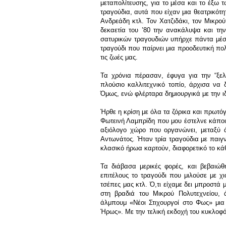
μεταπολίτευσης, για το μέσα και το έξω
τραγούδια, αυτά που είχαν μια θεατρικότ
Ανδρεάδη κτλ. Τον Χατζιδάκι, τον Μικρο
δεκαετία του ’80 την ανακάλυψα και την
σατυρικών τραγουδιών υπήρχε πάντα μέσα
τραγούδι που παίρνει μια προοδευτική πολ
τις ζωές μας.
Τα χρόνια πέρασαν, έφυγα για την “ξελ
πλούσιο καλλιτεχνικό τοπίο, άρχισα να
Όμως, ενώ φλέρταρα δημιουργικά με την ιδ
Ήρθε η κρίση με όλα τα ζόρικα και πρωτό
Φωτεινή Λαμπρίδη που μου έστελνε κάποι
αξιόλογο χώρο που οργανώνει, μεταξύ ά
Αντωνάτος. Ήταν τρία τραγούδια με παιγν
κλασικό ήρωα καρτούν, διαφορετικό το κά
Τα διάβασα μερικές φορές, και βεβαιώθ
επιτέλους το τραγούδι που μιλούσε με χ
τσέπες μας κτλ. Ό,τι είχαμε δει μπροστά 
στη βραδιά του Μικρού Πολυτεχνείου,
άλμπουμ «Νέοι Στιχουργοί στο Φως» μια
Ήρως». Με την τελική εκδοχή του κυκλοφό