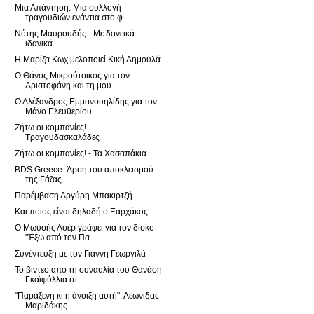
Μια Απάντηση: Μια συλλογή
τραγουδιών ενάντια στο φ...
Νότης Μαυρουδής - Με δανεικά
ιδανικά
Η Μαρίζα Κωχ μελοποιεί Κική Δημουλά
Ο Θάνος Μικρούτσικος για τον
Αριστοφάνη και τη μου...
Ο Αλέξανδρος Εμμανουηλίδης για τον
Μάνο Ελευθερίου
Ζήτω οι κομπανίες! -
Τραγουδασκαλάδες
Ζήτω οι κομπανίες! - Τα Χασαπάκια
BDS Greece: Άρση του αποκλεισμού
της Γάζας
Παρέμβαση Αργύρη Μπακιρτζή
Και ποιος είναι δηλαδή ο Ξαρχάκος...
Ο Μωυσής Ασέρ γράφει για τον δίσκο
"Έξω από τον Πα...
Συνέντευξη με τον Γιάννη Γεωργιλά
Το βίντεο από τη συναυλία του Θανάση
Γκαϊφύλλια στ...
"Παράξενη κι η άνοιξη αυτή": Λεωνίδας
Μαριδάκης