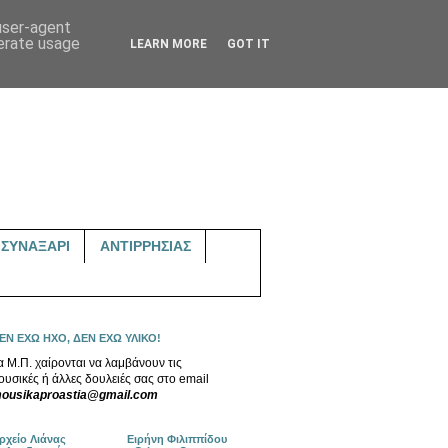
 user-agent
nerate usage
LEARN MORE
GOT IT
ΣΥΝΑΞΑΡΙ
ΑΝΤΙΡΡΗΣΙΑΣ
ΕΝ ΕΧΩ ΗΧΟ, ΔΕΝ ΕΧΩ ΥΛΙΚΟ!
α Μ.Π. χαίρονται να λαμβάνουν τις
ουσικές ή άλλες δουλειές σας στο email
ousikaproastia@gmail.com
ρχείο Λιάνας
Ειρήνη Φιλιππίδου