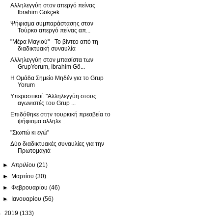
Αλληλεγγύη στον απεργό πείνας
Ibrahim Gökçek
Ψήφισμα συμπαράστασης στον
Τούρκο απεργό πείνας απ...
"Μέρα Μαγιού" - Το βίντεο από τη
διαδικτυακή συναυλία
Αλληλεγγύη στον μπασίστα των
GrupYorum, Ibrahim Gö...
Η Ομάδα Σημείο Μηδέν για το Grup
Yorum
Υπεραστικοί: "Αλληλεγγύη στους
αγωνιστές του Grup ...
Επιδόθηκε στην τουρκική πρεσβεία το
ψήφισμα αλληλε...
"Σιωπώ κι εγώ"
Δύο διαδικτυακές συναυλίες για την
Πρωτομαγιά
►
Απριλίου
(21)
►
Μαρτίου
(30)
►
Φεβρουαρίου
(46)
►
Ιανουαρίου
(56)
►
2019
(133)