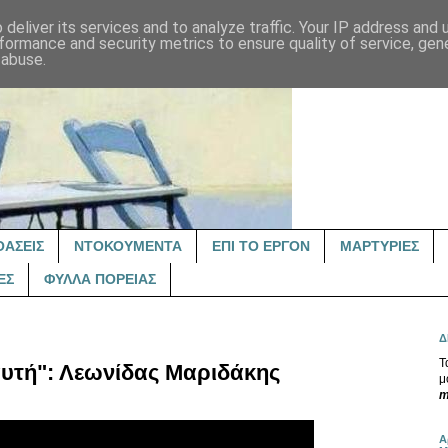
deliver its services and to analyze traffic. Your IP address and
formance and security metrics to ensure quality of service, ge
 abuse.
ΟΑΣΕΙΣ
ΝΤΟΚΟΥΜΕΝΤΑ
ΕΠΙ ΤΟ ΕΡΓΟΝ
ΜΑΡΤΥΡΙΕΣ
ΕΣ
ΦΥΛΛΑ ΠΟΡΕΙΑΣ
Δ
Τ
αυτή": Λεωνίδας Μαριδάκης
μ
m
Α