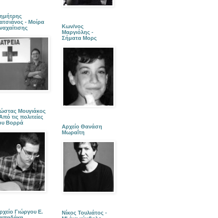
ημήτρης
ατσιάνος - Μοίρα
Κων/νος
ναχαίτισης
Μαργιόλης -
Σήματα Μορς
ώστας Μουγιάκος
 Από τις πολιτείες
ου Βορρά
Αρχείο Θανάση
Μωραΐτη
ρχείο Γιώργου Ε.
Νίκος Τουλιάτος -
απαδάκη