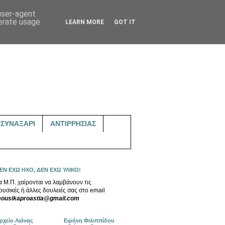
 user-agent
nerate usage
LEARN MORE
GOT IT
ΣΥΝΑΞΑΡΙ
ΑΝΤΙΡΡΗΣΙΑΣ
ΕΝ ΕΧΩ ΗΧΟ, ΔΕΝ ΕΧΩ ΥΛΙΚΟ!
α Μ.Π. χαίρονται να λαμβάνουν τις
ουσικές ή άλλες δουλειές σας στο email
ousikaproastia@gmail.com
ρχείο Λιάνας
Ειρήνη Φιλιππίδου