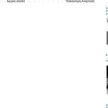
Αρχική σελίδα
Παλαιότερη Ανάρτηση
Δ
Κ
Α
Κ
-
τ
Α
Π