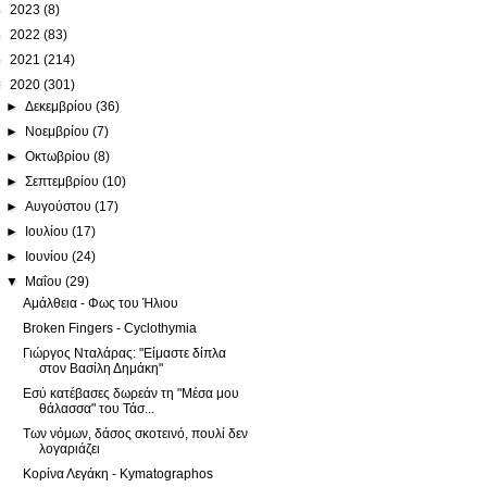
►
2023
(8)
►
2022
(83)
►
2021
(214)
▼
2020
(301)
►
Δεκεμβρίου
(36)
►
Νοεμβρίου
(7)
►
Οκτωβρίου
(8)
►
Σεπτεμβρίου
(10)
►
Αυγούστου
(17)
►
Ιουλίου
(17)
►
Ιουνίου
(24)
▼
Μαΐου
(29)
Αμάλθεια - Φως του Ήλιου
Broken Fingers - Cyclothymia
Γιώργος Νταλάρας: "Είμαστε δίπλα
στον Βασίλη Δημάκη"
Εσύ κατέβασες δωρεάν τη "Μέσα μου
θάλασσα" του Τάσ...
Των νόμων, δάσος σκοτεινό, πουλί δεν
λογαριάζει
Κορίνα Λεγάκη - Kymatographos