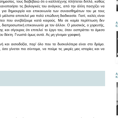
 σημασίας, τους διαβεβαιώ ότι ο καλλιτέχνης πλήττεται διπλά, καθώς
κανοποιήσει τις βιολογικές του ανάγκες, από την άλλη πασχίζει να
 για δημιουργία και επικοινωνία των συναισθημάτων του με τους
μάλιστα αποτελεί μια πολύ επώδυνη διαδικασία. Γιατί, καλές είναι
βίντεο που ανεβάζουμε κατά καιρούς. Μα σε καμία περίπτωση δεν
Α
 διαπροσωπική επικοινωνία με τον άλλον. Ο μουσικός, ο χορευτής,
Ε
 και σίγουρος ότι επιτελεί το έργο του, όταν εισπράττει το άμεσο
του δέκτη. Γνωστά όμως αυτά. Ας μη γίνομαι γραφική.
νή και αισιοδοξία, παρ' όλο που τα δυσκολότερα είναι στο δρόμο.
σο γίνεται πιο σύντομα, να πούμε τις μικρές μας ιστορίες και να
Α
Κ