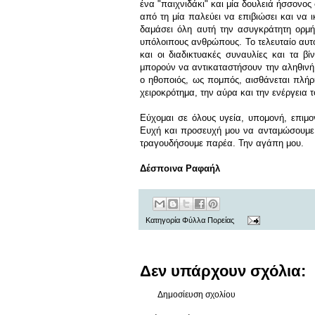
ένα "παιχνιδάκι" και μία δουλειά ήσσονος
από τη μία παλεύει να επιβιώσει και να ι
δαμάσει όλη αυτή την ασυγκράτητη ορμή
υπόλοιπους ανθρώπους. Το τελευταίο αυτό 
και οι διαδικτυακές συναυλίες και τα 
μπορούν να αντικαταστήσουν την αληθινή,
ο ηθοποιός, ως πομπός, αισθάνεται πλήρης
χειροκρότημα, την αύρα και την ενέργεια 
Εύχομαι σε όλους υγεία, υπομονή, επιμο
Ευχή και προσευχή μου να ανταμώσουμε, ό
τραγουδήσουμε παρέα. Την αγάπη μου.
Δέσποινα Ραφαήλ
Κατηγορία
Φύλλα Πορείας
Δεν υπάρχουν σχόλια:
Δημοσίευση σχολίου