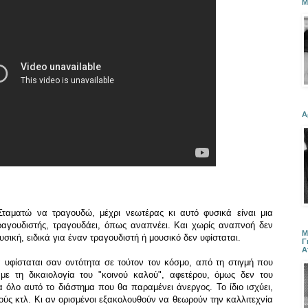
Μ
Α
ταματώ να τραγουδώ, μέχρι νεωτέρας κι αυτό φυσικά είναι μια
ραγουδιστής, τραγουδάει, όπως αναπνέει. Και χωρίς αναπνοή δεν
Μ
σική, ειδικά για έναν τραγουδιστή ή μουσικό δεν υφίσταται.
Γ
Α
α υφίσταται σαν οντότητα σε τούτον τον κόσμο, από τη στιγμή που
με τη δικαιολογία του "κοινού καλού", αφετέρου, όμως δεν του
α όλο αυτό το διάστημα που θα παραμένει άνεργος. Το ίδιο ισχύει,
ιούς κτλ. Κι αν ορισμένοι εξακολουθούν να θεωρούν την καλλιτεχνία