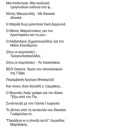
Μια Απάντηση: Μια συλλογή
τραγουδιών ενάντια στο φ...
Νότης Μαυρουδής - Με δανεικά
ιδανικά
Η Μαρίζα Κωχ μελοποιεί Κική Δημουλά
Ο Θάνος Μικρούτσικος για τον
Αριστοφάνη και τη μου...
Ο Αλέξανδρος Εμμανουηλίδης για τον
Μάνο Ελευθερίου
Ζήτω οι κομπανίες! -
Τραγουδασκαλάδες
Ζήτω οι κομπανίες! - Τα Χασαπάκια
BDS Greece: Άρση του αποκλεισμού
της Γάζας
Παρέμβαση Αργύρη Μπακιρτζή
Και ποιος είναι δηλαδή ο Ξαρχάκος...
Ο Μωυσής Ασέρ γράφει για τον δίσκο
"Έξω από τον Πα...
Συνέντευξη με τον Γιάννη Γεωργιλά
Το βίντεο από τη συναυλία του Θανάση
Γκαϊφύλλια στ...
"Παράξενη κι η άνοιξη αυτή": Λεωνίδας
Μαριδάκης