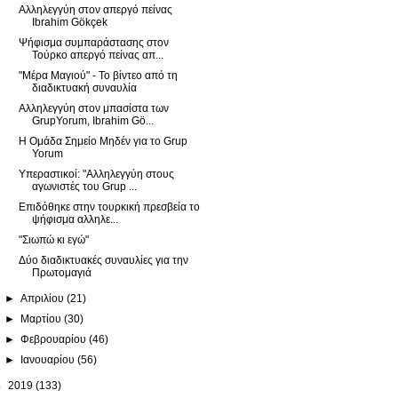
Αλληλεγγύη στον απεργό πείνας
Ibrahim Gökçek
Ψήφισμα συμπαράστασης στον
Τούρκο απεργό πείνας απ...
"Μέρα Μαγιού" - Το βίντεο από τη
διαδικτυακή συναυλία
Αλληλεγγύη στον μπασίστα των
GrupYorum, Ibrahim Gö...
Η Ομάδα Σημείο Μηδέν για το Grup
Yorum
Υπεραστικοί: "Αλληλεγγύη στους
αγωνιστές του Grup ...
Επιδόθηκε στην τουρκική πρεσβεία το
ψήφισμα αλληλε...
"Σιωπώ κι εγώ"
Δύο διαδικτυακές συναυλίες για την
Πρωτομαγιά
►
Απριλίου
(21)
►
Μαρτίου
(30)
►
Φεβρουαρίου
(46)
►
Ιανουαρίου
(56)
►
2019
(133)