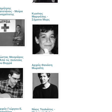
ημήτρης
ατσιάνος - Μοίρα
Κων/νος
ναχαίτισης
Μαργιόλης -
Σήματα Μορς
ώστας Μουγιάκος
 Από τις πολιτείες
ου Βορρά
Αρχείο Θανάση
Μωραΐτη
ρχείο Γιώργου Ε.
Νίκος Τουλιάτος -
απαδάκη