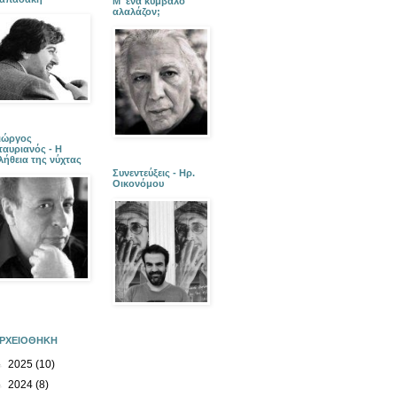
Μ' ένα κύμβαλο
αλαλάζον;
ιώργος
ταυριανός - Η
λήθεια της νύχτας
Συνεντεύξεις - Ηρ.
Οικονόμου
ΡΧΕΙΟΘΗΚΗ
►
2025
(10)
►
2024
(8)