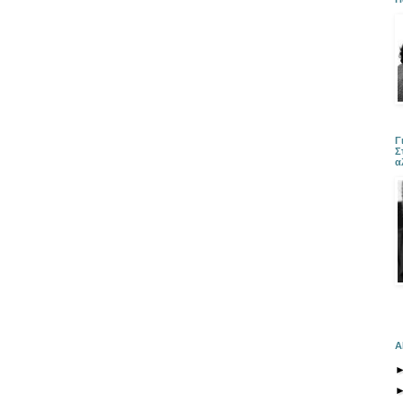
Γ
Σ
α
Α