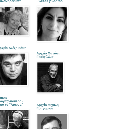
αλανδρενιώτη
- Gritos y Cantos
ρχείο Αλέξη Βάκη
Αρχείο Θανάση
Γκαϊφύλλια
άκης
καρτζόπουλος -
πό το "Άρωμα"
Αρχείο Μιχάλη
Γρηγορίου