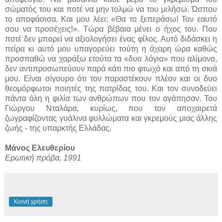
σώματός του και ποτέ να μην τολμώ να του μιλήσω. Ώσπου
το αποφάσισα. Και μου λέει: «Θα το ξεπεράσω! Τον εαυτό
σου να προσέχεις!». Τώρα βέβαια μένει ο ήχος του. Που
ποτέ δεν μπορεί να αξιολογήσει ένας φίλος. Αυτό διδάσκει η
πείρα κι αυτό μου υπαγορεύει τούτη η άχαρη ώρα καθώς
προσπαθώ να χαράξω ετούτα τα «δυο λόγια» που αλίμονο,
δεν αντιπροσωπεύουν παρά κάτι πιο φτωχό και από τη σκιά
μου. Είναι σίγουρο ότι τον παραστέκουν πλέον και οι δυο
θεομόρφωτοι ποιητές της πατρίδας του. Και τον συνοδεύει
πάντα όλη η φιλία των ανθρώπων που τον αγάπησαν. Του
Γιώργου Νταλάρα, κυρίως, που τον αποχαιρετά
ζωγραφίζοντας γυάλινα φυλλώματα και γκρεμούς μιας άλλης
ζωής - της υπαρκτής Ελλάδας.
Μάνος Ελευθερίου
Ερωτική πρόβα, 1991
Κοινή χρήση