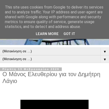
This site uses cookies from Google to deliver its services
and to analyze traffic. Your IP address and user-agent are
shared with Google along with performance and security
metrics to ensure quality of service, generate usage
statistics, and to detect and address abuse.
LEARN MORE
GOT IT
▼
▼
Πέμπτη 13 Φεβρουαρίου 2020
Ο Μάνος Ελευθερίου για τον Δημήτρη
Λάγιο