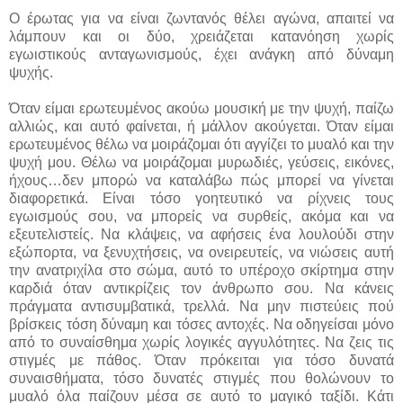
Ο έρωτας για να είναι ζωντανός θέλει αγώνα, απαιτεί να
λάμπουν και οι δύο, χρειάζεται κατανόηση χωρίς
εγωιστικούς ανταγωνισμούς, έχει ανάγκη από δύναμη
ψυχής.
Όταν είμαι ερωτευμένος ακούω μουσική με την ψυχή, παίζω
αλλιώς, και αυτό φαίνεται, ή μάλλον ακούγεται. Όταν είμαι
ερωτευμένος θέλω να μοιράζομαι ότι αγγίζει το μυαλό και την
ψυχή μου. Θέλω να μοιράζομαι μυρωδιές, γεύσεις, εικόνες,
ήχους…δεν μπορώ να καταλάβω πώς μπορεί να γίνεται
διαφορετικά. Είναι τόσο γοητευτικό να ρίχνεις τους
εγωισμούς σου, να μπορείς να συρθείς, ακόμα και να
εξευτελιστείς. Να κλάψεις, να αφήσεις ένα λουλούδι στην
εξώπορτα, να ξενυχτήσεις, να ονειρευτείς, να νιώσεις αυτή
την ανατριχίλα στο σώμα, αυτό το υπέροχο σκίρτημα στην
καρδιά όταν αντικρίζεις τον άνθρωπο σου. Να κάνεις
πράγματα αντισυμβατικά, τρελλά. Να μην πιστεύεις πού
βρίσκεις τόση δύναμη και τόσες αντοχές. Να οδηγείσαι μόνο
από το συναίσθημα χωρίς λογικές αγγυλότητες. Να ζεις τις
στιγμές με πάθος. Όταν πρόκειται για τόσο δυνατά
συναισθήματα, τόσο δυνατές στιγμές που θολώνουν το
μυαλό όλα παίζουν μέσα σε αυτό το μαγικό ταξίδι. Κάτι