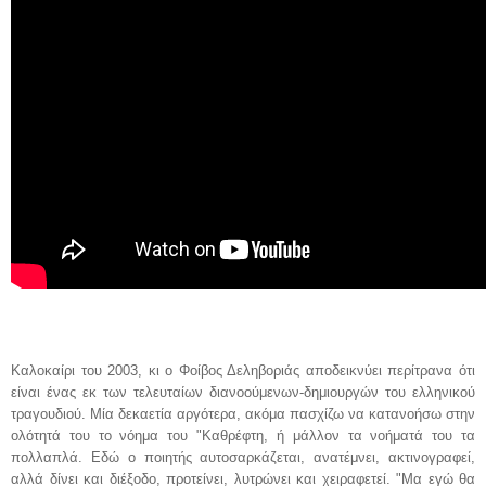
Καλοκαίρι του 2003, κι ο Φοίβος Δεληβοριάς αποδεικνύει περίτρανα ότι
είναι ένας εκ των τελευταίων διανοούμενων-δημιουργών του ελληνικού
τραγουδιού. Μία δεκαετία αργότερα, ακόμα πασχίζω να κατανοήσω στην
ολότητά του το νόημα του "Καθρέφτη, ή μάλλον τα νοήματά του τα
πολλαπλά. Εδώ ο ποιητής αυτοσαρκάζεται, ανατέμνει, ακτινογραφεί,
αλλά δίνει και διέξοδο, προτείνει, λυτρώνει και χειραφετεί. "Μα εγώ θα