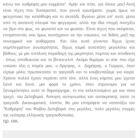
κάνω τον καθρέφτη μου κομμάτια". Αμήν και πότε, για όλους μας! Αυτή
είναι τέχνη που δυσαρεστεί, που γεννά ερωτήματα, χωρίς όμως να
φετιχοποιεί την κατάθλιψη και το σκοτάδι. Βγαίνει μέσα απ' αυτό, μέσα
από τη σκοτεινή πλευρά του φεγγαριού, αλλά την ίδια στιγμή πασχίζει
να βγει στο φως, να φωτιστεί και να φωτίσει. Είναι τέχνη που σκέφτεται,
επιτρέποντάς σου όμως ταυτόχρονα να την νοιώσεις, να δεθείς μαζί της
συνειρμικά και αυθόρμητα. Και όλα αυτά γίνονται δίχως ίχνος
συμπλεγμάτων ανωτερότητας, δίχως καμιά αυταπάτη μεγαλείου και
βάθους, με μία απόλυτη παραδοχή της μικρότητας πομπού και αποδέκτη
- όπως αποδεικνύει και το βίντεο-κλιπ. Ακόμα θυμάμαι το σοκ που είχε
νοιώσει όλη η παρέα μου, ο Αργύρης, ο Δημήτρης, ο Γιώργος, όταν
είχαμε μόλις πρωτακούσει το τραγούδι και το κουβεντιάζαμε για καιρό.
Χρόνια πολλά έχουν περάσει από τότε, αλλά ένας κόμπος μου 'ρχεται
ξανά και ξανά, μια φορά το χρόνο, όταν στρώνομαι για να
ξαναμελετήσω αυτό το δημιούργημα, το πιο εκλεπτυσμένο μα και τόσο
τραχύ, του Δεληβοριά. Άσκηση αυτογνωσίας και αυτοκριτικής τούτο το
τραγούδι. Δικαιωματικά, λοιπόν, θα μου επιτρέψετε να κατατάξω τον
"Καθρέφτη" του Φοίβου Δεληβοριά στις μεγάλες, πολύ μεγάλες στιγμές
της νεότερης ελληνικής τραγουδοποιίας.
ηρ. οικ.