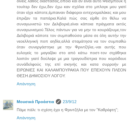
δίνεις λάθος διαστάσεις,όποιο και αν είναι αυτό.Φέισμπουκ ή
τουίτερ δεν έχω,δεν έχω καν σχόλια στο μπλογκ μου γιατί
όταν είχα κάποτε,έμπαιναν διάφοροι εντεχνομαλάκες και μου
έπριζαν τα παπάρια.Καλά πώς σας είρθε ότι θέλω να
συναγωνιστώ τον Δελιβοριά,είναι κάποια πράγματα εκτός
συναγωνισμού.Τέλος πάντων για να μην το κουράζουμε,τον
Δελιβοριά κάποτε τον συμπαθούσα μέσα σε όλη αυτήν την
νεοελληνική ποπ αηδία,αλλά σταμάτησα να τον συμπαθώ
όταν συνεργάστηκε με την Φριντζήλα,-ναι αυτής που
ευλογείς το μαγαζάκι στο από κάτω ποστ-τον σιχάθηκα
λοιπόν γιατί δούλεψε με μια τραγουδίστρια που κορόιδευε
συνάδελφούς της επί σκηνής και κατα συρροήν με
ΕΙΡΩΝΙΕΣ ΚΑΙ ΚΑΛΑΜΠΟΥΡΑΚΙΑ ΠΟΥ ΕΠΕΧΟΥΝ ΠΛΕΟΝ
ΘΕΣΗ ΔΗΜΟΣΙΟΥ ΛΟΓΟΥ.
Απάντηση
Μουσικά Προάστια
23/9/12
Πάμε πάλι: τι σχέση έχει η Φριντζήλα με τον "Καθρέφτη";
Απάντηση