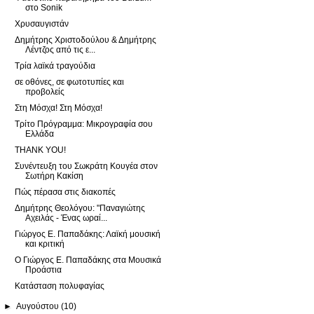
στο Sonik
Χρυσαυγιστάν
Δημήτρης Χριστοδούλου & Δημήτρης
Λέντζος από τις ε...
Τρία λαϊκά τραγούδια
σε οθόνες, σε φωτοτυπίες και
προβολείς
Στη Μόσχα! Στη Μόσχα!
Τρίτο Πρόγραμμα: Μικρογραφία σου
Ελλάδα
THANK YOU!
Συνέντευξη του Σωκράτη Κουγέα στον
Σωτήρη Κακίση
Πώς πέρασα στις διακοπές
Δημήτρης Θεολόγου: "Παναγιώτης
Αχειλάς - Ένας ωραί...
Γιώργος Ε. Παπαδάκης: Λαϊκή μουσική
και κριτική
Ο Γιώργος Ε. Παπαδάκης στα Μουσικά
Προάστια
Κατάσταση πολυφαγίας
►
Αυγούστου
(10)