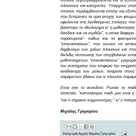
οποιους συμπεριλαμβανονται και οι εξυπν
πλουσιους και κατεχοντες. Υπαρχουν επιση
οποιους περιλαμβανονται επισης και εξυπν
που ξεπερνανε τα ορια ανοχης των φτωχων,
οφειλονται στις λανθασμενες επιλογες που
βασιστηκε το ιδεολογημα κι’ η μυθοποιηση 
διεκδικει και να κερδιζει”, η οποια διαφερε
παρασυρεται”- καθως και τα φαινομεν
“επαναστασεων”, που τεινουν να αποκα
δαρβινισμο των χαζων πλουσιων και στον
δικλιδες εκτονωσης των υπερβολικων εντα
μυθοποιημενων “επαναστασεων” γρηγορα α
του συστηματος που επιφερει την ισορροπι
αναδιανομη των ρολων, αναμεσα στους 
παραμενουν βλακες και οι πλουσιοι παραμε
Ειναι σαν το ανεκδοτο: Ρωταει το παιδι
απανταει, “καπιταλισμος παιδι μου ειναι 
“και τι σημαινει κομμουνισμος;”
κι’ ο πατερ
Μιχάλης Γρηγορίου
Κατηγορία
Αρχείο Μιχάλη Γρηγορίου