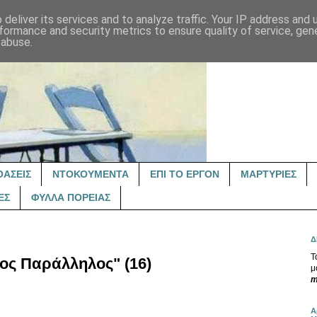
deliver its services and to analyze traffic. Your IP address and
formance and security metrics to ensure quality of service, ge
 abuse.
ΟΑΣΕΙΣ
ΝΤΟΚΟΥΜΕΝΤΑ
ΕΠΙ ΤΟ ΕΡΓΟΝ
ΜΑΡΤΥΡΙΕΣ
ΕΣ
ΦΥΛΛΑ ΠΟΡΕΙΑΣ
Δ
Τ
ος Παράλληλος" (16)
μ
m
Α