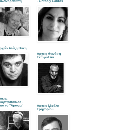
αλανδρενιώτη
- Gritos y Cantos
ρχείο Αλέξη Βάκη
Αρχείο Θανάση
Γκαϊφύλλια
άκης
καρτζόπουλος -
πό το "Άρωμα"
Αρχείο Μιχάλη
Γρηγορίου