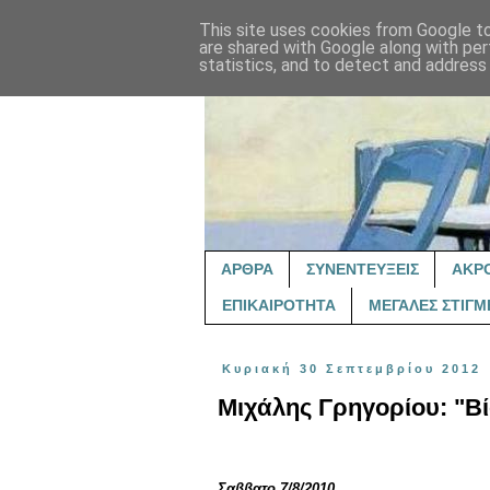
This site uses cookies from Google to 
are shared with Google along with per
statistics, and to detect and address
ΑΡΘΡΑ
ΣΥΝΕΝΤΕΥΞΕΙΣ
ΑΚΡ
ΕΠΙΚΑΙΡΟΤΗΤΑ
ΜΕΓΑΛΕΣ ΣΤΙΓΜ
Κυριακή 30 Σεπτεμβρίου 2012
Μιχάλης Γρηγορίου: "Βί
Σαββατο 7/8/2010