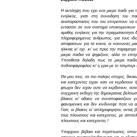
H αντιληψη που εχει ενα μικρο παιδι για 
ενηλικος, γιατι στη συνειδηση του πα
αναπαραστασεις που του επιτρεπουν να συσ
εντασσει σε ενα συστημα υποκειμενικων 
αμαθης ενηλικος για την πραγματικοτητα δ
πληροφορημενος ανθρωπος, για τους ιδι
αποφασεων για τα κοινα, οι κοινωνιες μ
ηλικιας κι’ οχι
κι’ ως προς την παραμετρο
μικρα παιδια να ψηφιζουν, αλλα το επιτ
Υποτιθεται δηλαδη πως τα μικρα παιδ
ποδοσφαιροφιλος κι’ η γρια με το τσεμπερι 
Θα μου πεις, σε πιο παληες εποχες, δικαιωμ
και κατεχοντες ειχαν κατι να κερδισουν
φτωχοι δεν ειχαν ουτε να κερδισουν, ουτ
συγχρονη εκδοχη της δημοκρατιας βελτιωσε
βλακες κι’ αδαεις να συναποφασιζουν γι
φαινομενικη και δεν κινδυνεψε ποτε να 
Γιατι, οι βλακες κι’ απληροφορητοι, οντα
τους πλουσιους και κατεχοντες, με αποτε
πλουσιους και κατεχοντες !
Υπαρχουν βεβαια και περιπτωσεις, οπου