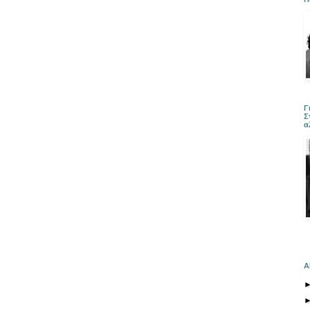
Γ
Σ
α
Α