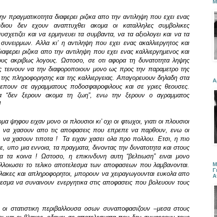
Μ
την πραγματικοτητα διαφερει ριζικα απο την αντιληψη που εχει ενας
ιδιου δεν εχουν αναπτυχθει ακομα οι καταλληλες συμβολικες
χετιζει και να ερμηνευει τα συμβαντα, να τα αξιολογει και να τα
συνειρμων. Αλλα κι’ η αντιληψη που εχει ενας ακαλλιεργητος και
ιαφερει ριζικα απο την αντιληψη που εχει ενας καλλιεργημενος και
ους ακριβως λογους. Ωστοσο, σε οτι αφορα τη δυνατοτητα ληψης
ας τεινουν να την διαφοροποιουν μονο ως προς την παραμετρο της
 της πληροφορησης και της καλλιεργειας. Απαγορευουν δηλαδη στα
Α
ρεπουν σε αγραμματους ποδοσφαιροφιλους και σε γριες θεουσες.
ια “δεν ξερουν ακομα τη ζωη”, ενω την ξερουν ο αγραμματος
!
α ψηφου ειχαν μονο οι πλουσιοι κι’ οχι οι φτωχοι, γιατι οι πλουσιοι
 ή να χασουν απο τις αποφασεις που επρεπε να παρθουν, ενω οι
ε να χασουν τιποτα !
Τα ειχαν χασει ολα προ πολλου. Ετσι, η πιο
, υπο μια εννοια, τα πραγματα, δινοντας την δυνατοτητα και στους
α τα κοινα ! Ωστοσο, η επικινδυνη αυτη “βελτιωση” ειναι μονο
Μ
αλλοιωσει το τελικο αποτελεσμα των αποφασεων που λαμβανονται.
Γ
ς βλακες και απληροφορητοι, μπορουν να χειραγωγουνται ευκολα απο
Α
λεσμα να συναινουν ενεργητικα στις αποφασεις που βολευουν τους
 οι στατιστικη περιβαλλουσα οσων συναποφασιζουν –μεσα στους