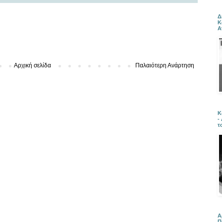
Δ
Κ
Α
Αρχική σελίδα
Παλαιότερη Ανάρτηση
Κ
-
τ
Α
Π