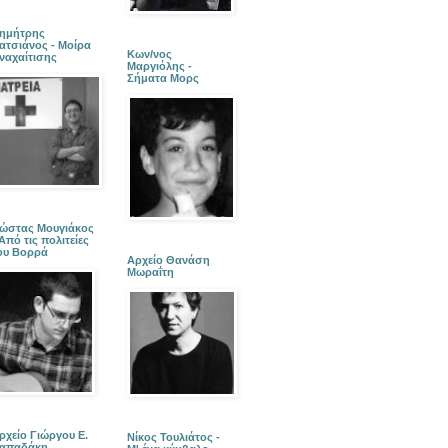
ημήτρης
ατσιάνος - Μοίρα
Κων/νος
ναχαίτισης
Μαργιόλης -
Σήματα Μορς
ώστας Μουγιάκος
 Από τις πολιτείες
ου Βορρά
Αρχείο Θανάση
Μωραΐτη
ρχείο Γιώργου Ε.
Νίκος Τουλιάτος -
απαδάκη