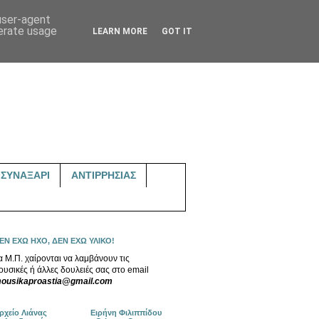
 user-agent
nerate usage
LEARN MORE
GOT IT
ΣΥΝΑΞΑΡΙ
ΑΝΤΙΡΡΗΣΙΑΣ
ΕΝ ΕΧΩ ΗΧΟ, ΔΕΝ ΕΧΩ ΥΛΙΚΟ!
α Μ.Π. χαίρονται να λαμβάνουν τις
ουσικές ή άλλες δουλειές σας στο email
ousikaproastia@gmail.com
ρχείο Λιάνας
Ειρήνη Φιλιππίδου