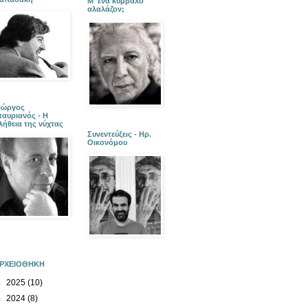
Μ' ένα κύμβαλο
αλαλάζον;
ιώργος
ταυριανός - Η
λήθεια της νύχτας
Συνεντεύξεις - Ηρ.
Οικονόμου
ΡΧΕΙΟΘΗΚΗ
►
2025
(10)
►
2024
(8)