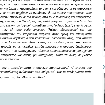
οι και οι βλακες- οδηγει σε αποτελεσματα που δεν συμφερουν τους
ς κι’ οι περιπτωσεις οπου οι πλουσιοι και κατεχοντες –μεσα στους
οι και βλακες- παρατραβανε το σχοινι και οδηγουνται σε αποφασεις
 οι οποιοι αρχιζουν να αντιδρουν.
Ε, σε τετοιες περιπτωσεις - που
 εχουν επιβαλλει οι πιο βλακες απο τους πλουσιους και κατεχοντες-
Α
της εννοιας του “λαου”, ως μιας συλλογικης οντοτητας που ξερει “να
Ε
ι απο εκεινη του “οχλου” -υποτιθεται πως “ο λαος ξερει”, ενω “ο οχλος
α των εξ’ ισου μυθοποιημενων “λαϊκων εξεγερσεων” και των
ταστησουν την ισορροπια αναμεσα στον αμιγη και στενομυαλο
 φυσικο δαρβινισμο του κοινωνικου οικοσυστηματος, που απαιτει
σεων. Ειναι γνωστο αλλωστε πως οι επικινδυνες συνεπειες τετοιων
ποσβενονται, ακριβως επειδη λειτουργει ο φυσικος δαρβινισμος
α. Αυτο που επιτυγχανουν τελικα οι επαναστασεις ειναι μια σχετικη
κατεχοντες και στους μη κατεχοντες. Κατα τα αλλα, οι βλακες
νουν πλουσιοι !
Α
 τον πατερα,“μπαμπα τι σημαινει καπιταλισμος;” κι’ εκεινος του
Κ
η εκμεταλλευση ανθρωπου απο ανθρωπο”. Και το παιδι ρωταει παλι,
ας απανταει, “ακριβως το αντιθετο”.