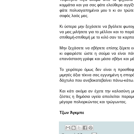
κομμάτια
και για σας
φάτε ελεύθερα
αγγίξ
φάτε πολυαγαπημένοι μου
τι κι αν τρώτ
σοφός λαός μας.
Κι ύστερα μην ξεχάσετε να βγάλετε φωτο
να μας μιλήσετε για το μέλλον
και το παρ
σπιθαμή-σπιθαμή
με το κιλό σαν τα καρπο
Μην ξεχάσετε να σβήσετε επίσης
ξέρετε ε
κι αφαιρέστε
ώστε η σούμα να είναι πάν
επανάσταση
γράφε και μάσα σβήνε και μ
Το χειρότερο όμως
δεν είναι η προσθαφ
μιμητές
άξια τέκνα σας
εγγυημένη η σπορ
δάχτυλο που ανεβοκατεβαίνει πάνω-κάτω
Και κάτι ακόμα
αν έχετε την καλοσύνη
μ
ζέστες
η δημόσια υγεία απειλείται παρα
μέγαρα πολιορκώντας και τρώγωντας.
Τζων Άγκμπε