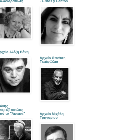
αλανδρενιώτη
- Gritos y Cantos
ρχείο Αλέξη Βάκη
Αρχείο Θανάση
Γκαϊφύλλια
άκης
καρτζόπουλος -
πό το "Άρωμα"
Αρχείο Μιχάλη
Γρηγορίου