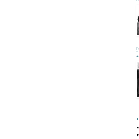
Γ
Σ
α
Α