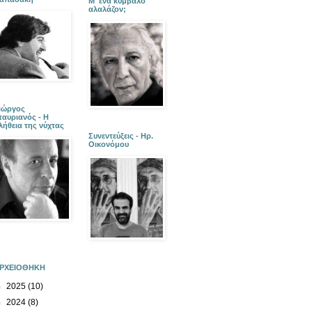
Μ' ένα κύμβαλο
αλαλάζον;
ιώργος
ταυριανός - Η
λήθεια της νύχτας
Συνεντεύξεις - Ηρ.
Οικονόμου
ΡΧΕΙΟΘΗΚΗ
►
2025
(10)
►
2024
(8)