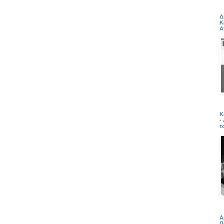
Δ
Κ
Α
Κ
-
τ
Α
Π