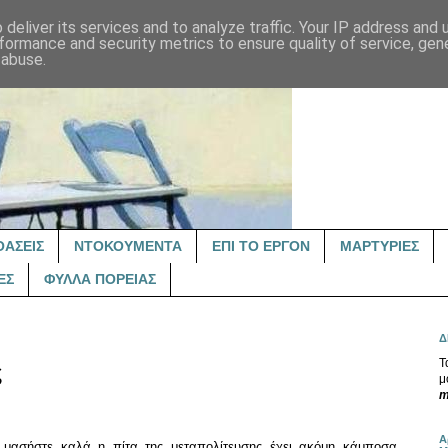
deliver its services and to analyze traffic. Your IP address and
formance and security metrics to ensure quality of service, ge
 abuse.
ΟΑΣΕΙΣ
ΝΤΟΚΟΥΜΕΝΤΑ
ΕΠΙ ΤΟ ΕΡΓΟΝ
ΜΑΡΤΥΡΙΕΣ
ΕΣ
ΦΥΛΛΑ ΠΟΡΕΙΑΣ
Δ
Τ
ς
μ
m
Α
μασήστε καλά
η πίτα της μεταπολίτευσης
έχει ακόμη κάμποσα