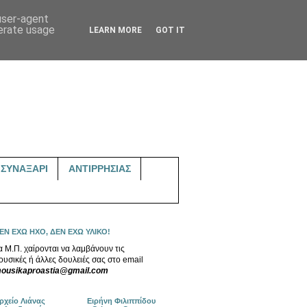
 user-agent
nerate usage
LEARN MORE
GOT IT
ΣΥΝΑΞΑΡΙ
ΑΝΤΙΡΡΗΣΙΑΣ
ΕΝ ΕΧΩ ΗΧΟ, ΔΕΝ ΕΧΩ ΥΛΙΚΟ!
α Μ.Π. χαίρονται να λαμβάνουν τις
ουσικές ή άλλες δουλειές σας στο email
ousikaproastia@gmail.com
ρχείο Λιάνας
Ειρήνη Φιλιππίδου