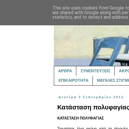
This site uses cookies from Google to 
are shared with Google along with per
statistics, and to detect and address
ΑΡΘΡΑ
ΣΥΝΕΝΤΕΥΞΕΙΣ
ΑΚΡ
ΕΠΙΚΑΙΡΟΤΗΤΑ
ΜΕΓΑΛΕΣ ΣΤΙΓΜ
Δευτέρα 3 Σεπτεμβρίου 2012
Κατάσταση πολυφαγία
ΚΑΤΑΣΤΑΣΗ ΠΟΛΥΦΑΓΙΑΣ
Τσιμπήστε λίγα ακόμα από τα ψίχουλα