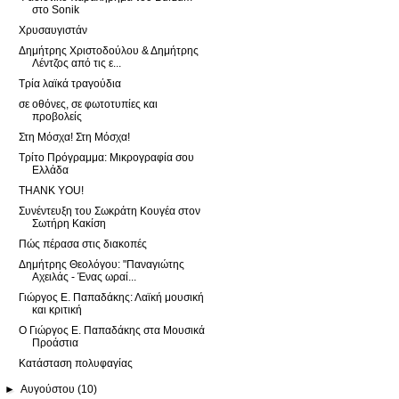
στο Sonik
Χρυσαυγιστάν
Δημήτρης Χριστοδούλου & Δημήτρης
Λέντζος από τις ε...
Τρία λαϊκά τραγούδια
σε οθόνες, σε φωτοτυπίες και
προβολείς
Στη Μόσχα! Στη Μόσχα!
Τρίτο Πρόγραμμα: Μικρογραφία σου
Ελλάδα
THANK YOU!
Συνέντευξη του Σωκράτη Κουγέα στον
Σωτήρη Κακίση
Πώς πέρασα στις διακοπές
Δημήτρης Θεολόγου: "Παναγιώτης
Αχειλάς - Ένας ωραί...
Γιώργος Ε. Παπαδάκης: Λαϊκή μουσική
και κριτική
Ο Γιώργος Ε. Παπαδάκης στα Μουσικά
Προάστια
Κατάσταση πολυφαγίας
►
Αυγούστου
(10)