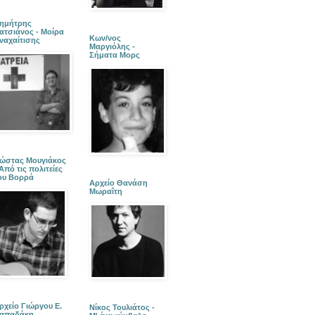
ημήτρης
ατσιάνος - Μοίρα
Κων/νος
ναχαίτισης
Μαργιόλης -
Σήματα Μορς
ώστας Μουγιάκος
 Από τις πολιτείες
ου Βορρά
Αρχείο Θανάση
Μωραΐτη
ρχείο Γιώργου Ε.
Νίκος Τουλιάτος -
απαδάκη