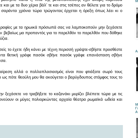
Μ
τε και με τα δυο χέρια
βάλ’ τε και στις τσέπες αν θέλετε
για το δρόμο
ε σαράντα χρόνια τώρα
τρώγοντας έρχεται η όρεξη
όπως λέει κι ο
γραφίες
με τα ηρωικά πρόσωπά σας να λαμποκοπούν
μην ξεχάσετε
όν βεβαίως μα προπαντός για το παρελθόν
το παρελθόν που
δόθηκε
ύζια.
σείς
το έχετε ήδη κάνει με τέχνη περισσή
γράψτε-σβήστε προσθέστε
Α
τα θετική
γράφε πασόκ σβήνε πασόκ
γράφε επανάσταση σβήνε
άσα.
αίρεση
αλλά ο πολλαπλασιασμός
είναι που φτιάξατε σωρό τους
ά
ως πότε θεούλη μου θα ακούγεται
ο βαρύγδουπος στόμφος τους
το
.
ην ξεχάσετε να τραβήξετε το καζανάκι μυρίζει βλέπετε
τώρα με τις
μονεύουν οι μύγες πολιορκώντας αρχαία θέατρα ρωμαϊκά ωδεία και
Μ
Γ
Α