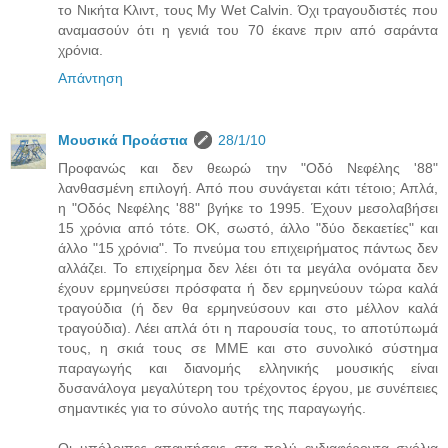
το Νικήτα Κλιντ, τους My Wet Calvin. Όχι τραγουδιστές που
αναμασούν ότι η γενιά του 70 έκανε πριν από σαράντα
χρόνια.
Απάντηση
Μουσικά Προάστια
28/1/10
Προφανώς και δεν θεωρώ την "Οδό Νεφέλης '88"
λανθασμένη επιλογή. Από που συνάγεται κάτι τέτοιο; Απλά,
η "Οδός Νεφέλης '88" βγήκε το 1995. Έχουν μεσολαβήσει
15 χρόνια από τότε. ΟΚ, σωστό, άλλο "δύο δεκαετίες" και
άλλο "15 χρόνια". Το πνεύμα του επιχειρήματος πάντως δεν
αλλάζει. Το επιχείρημα δεν λέει ότι τα μεγάλα ονόματα δεν
έχουν ερμηνεύσει πρόσφατα ή δεν ερμηνεύουν τώρα καλά
τραγούδια (ή δεν θα ερμηνεύσουν και στο μέλλον καλά
τραγούδια). Λέει απλά ότι η παρουσία τους, το αποτύπωμά
τους, η σκιά τους σε ΜΜΕ και στο συνολικό σύστημα
παραγωγής και διανομής ελληνικής μουσικής είναι
δυσανάλογα μεγαλύτερη του τρέχοντος έργου, με συνέπειες
σημαντικές για το σύνολο αυτής της παραγωγής.
Οι υπόλοιπες απαντήσεις στα πολύ ενδιαφέροντα σχόλια