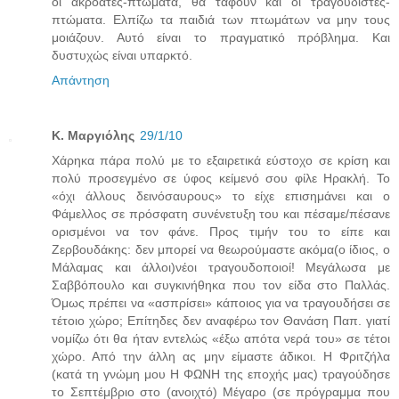
οι ακροατές-πτώματα, θα ταφούν και οι τραγουδιστές-
πτώματα. Ελπίζω τα παιδιά των πτωμάτων να μην τους
μοιάζουν. Αυτό είναι το πραγματικό πρόβλημα. Και
δυστυχώς είναι υπαρκτό.
Απάντηση
Κ. Μαργιόλης
29/1/10
Χάρηκα πάρα πολύ με το εξαιρετικά εύστοχο σε κρίση και
πολύ προσεγμένο σε ύφος κείμενό σου φίλε Ηρακλή. Το
«όχι άλλους δεινόσαυρους» το είχε επισημάνει και ο
Φάμελλος σε πρόσφατη συνένετυξη του και πέσαμε/πέσανε
ορισμένοι να τον φάνε. Προς τιμήν του το είπε και
Ζερβουδάκης: δεν μπορεί να θεωρούμαστε ακόμα(ο ίδιος, ο
Μάλαμας και άλλοι)νέοι τραγουδοποιοί! Μεγάλωσα με
Σαββόπουλο και συγκινήθηκα που τον είδα στο Παλλάς.
Όμως πρέπει να «ασπρίσει» κάποιος για να τραγουδήσει σε
τέτοιο χώρο; Επίτηδες δεν αναφέρω τον Θανάση Παπ. γιατί
νομίζω ότι θα ήταν εντελώς «έξω απότα νερά του» σε τέτοι
χώρο. Από την άλλη ας μην είμαστε άδικοι. Η Φριτζήλα
(κατά τη γνώμη μου Η ΦΩΝΗ της εποχής μας) τραγούδησε
το Σεπτέμβριο στο (ανοιχτό) Μέγαρο (σε πρόγραμμα που