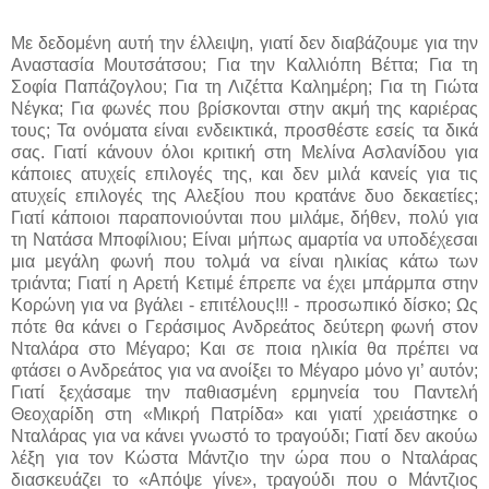
Με δεδομένη αυτή την έλλειψη, γιατί δεν διαβάζουμε για την
Αναστασία Μουτσάτσου; Για την Καλλιόπη Βέττα; Για τη
Σοφία Παπάζογλου; Για τη Λιζέττα Καλημέρη; Για τη Γιώτα
Νέγκα; Για φωνές που βρίσκονται στην ακμή της καριέρας
τους; Τα ονόματα είναι ενδεικτικά, προσθέστε εσείς τα δικά
σας. Γιατί κάνουν όλοι κριτική στη Μελίνα Ασλανίδου για
κάποιες ατυχείς επιλογές της, και δεν μιλά κανείς για τις
ατυχείς επιλογές της Αλεξίου που κρατάνε δυο δεκαετίες;
Γιατί κάποιοι παραπονιούνται που μιλάμε, δήθεν, πολύ για
τη Νατάσα Μποφίλιου; Είναι μήπως αμαρτία να υποδέχεσαι
μια μεγάλη φωνή που τολμά να είναι ηλικίας κάτω των
τριάντα; Γιατί η Αρετή Κετιμέ έπρεπε να έχει μπάρμπα στην
Κορώνη για να βγάλει - επιτέλους!!! - προσωπικό δίσκο; Ως
πότε θα κάνει ο Γεράσιμος Ανδρεάτος δεύτερη φωνή στον
Νταλάρα στο Μέγαρο; Και σε ποια ηλικία θα πρέπει να
φτάσει ο Ανδρεάτος για να ανοίξει το Μέγαρο μόνο γι’ αυτόν;
Γιατί ξεχάσαμε την παθιασμένη ερμηνεία του Παντελή
Θεοχαρίδη στη «Μικρή Πατρίδα» και γιατί χρειάστηκε ο
Νταλάρας για να κάνει γνωστό το τραγούδι; Γιατί δεν ακούω
λέξη για τον Κώστα Μάντζιο την ώρα που ο Νταλάρας
διασκευάζει το «Απόψε γίνε», τραγούδι που ο Μάντζιος