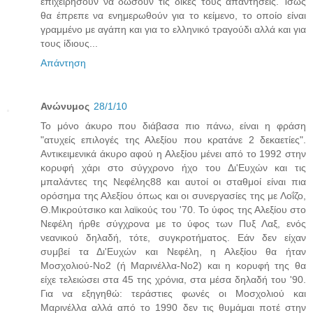
επιχειρήσουν να δώσουν τις δικές τους απαντήσεις. Ίσως
θα έπρεπε να ενημερωθούν για το κείμενο, το οποίο είναι
γραμμένο με αγάπη και για το ελληνικό τραγούδι αλλά και για
τους ίδιους...
Απάντηση
Ανώνυμος
28/1/10
Το μόνο άκυρο που διάβασα πιο πάνω, είναι η φράση
"ατυχείς επιλογές της Αλεξίου που κρατάνε 2 δεκαετίες".
Αντικειμενικά άκυρο αφού η Αλεξίου μένει από το 1992 στην
κορυφή χάρι στο σύγχρονο ήχο του Δι'Ευχών και τις
μπαλάντες της Νεφέλης88 και αυτοί οι σταθμοί είναι πια
ορόσημα της Αλεξίου όπως και οι συνεργασίες της με Λοΐζο,
Θ.Μικρούτσικο και λαϊκούς του '70. Το ύφος της Αλεξίου στο
Νεφέλη ήρθε σύγχρονα με το ύφος των Πυξ Λαξ, ενός
νεανικού δηλαδή, τότε, συγκροτήματος. Εάν δεν είχαν
συμβεί τα Δι'Ευχών και Νεφέλη, η Αλεξίου θα ήταν
Μοσχολιού-Νο2 (ή Μαρινέλλα-Νο2) και η κορυφή της θα
είχε τελειώσει στα 45 της χρόνια, στα μέσα δηλαδή του '90.
Για να εξηγηθώ: τεράστιες φωνές οι Μοσχολιού και
Μαρινέλλα αλλά από το 1990 δεν τις θυμάμαι ποτέ στην