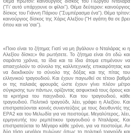
Θέμα πρώτον: καινούργιος δίσκος του Γιώργου Νταλάρα
("Γι' αυτό υπάρχουνε οι φίλοι"). Θέμα δεύτερον: καινούργιος
δίσκος του Γιάννη Πάριου ("Συμπέρασμα ένα"). Θέμα τρίτον:
καινούργιος δίσκος της Χάρις Αλεξίου ("Η αγάπη θα σε βρει
όπου και να 'σαι").
«Ποιο είναι το ζήτημα; Γιατί να μη βγάλουν ο Νταλάρας κι η
Αλεξίου δίσκο;» θα ρωτήσετε. Το ζήτημα είναι ότι εδώ και
σαράντα χρόνια, τα ίδια και τα ίδια άτομα επιμένουν να
απασχολούν το σύνολο της καλλιτεχνικής επικαιρότητας και
να διεκδικούν το σύνολο της δόξας και της πίτας του
ελληνικού τραγουδιού. Και έχουν παγιωθεί σε τέτοιο βαθμό
οι της παλαιάς φρουράς ώστε έχουν γίνει πλέον μέτρο
σύγκρισης των πάντων, ορίζοντας ασφυκτικά τους όρους και
τα κριτήρια του παιχνιδιού. Και του τραγουδιού, κάθε
τραγουδιού. Πολιτικό τραγούδι, λέει, γράφει η Αλεξίου. Και
επιστρατεύονται κοινές συνεντεύξεις με τους διευθυντές της
ΕΡΑ2 και του Μελωδία για να πειστούμε. Μεγαλύτερος, λέει,
ερμηνευτής του ρεμπέτικου τραγουδιού ο Νταλάρας. Και
επιστρατεύεται το Μέγαρο κάθε χρόνο, για να πειστούμε. Αν
δύο τόσο μεγάλοι πυλώνες όπως το πολιτικό τραγούδι και