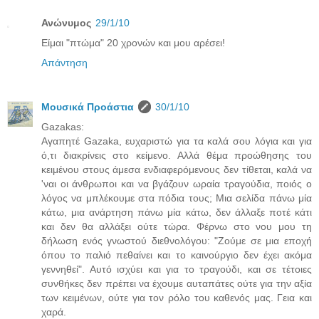
Ανώνυμος
29/1/10
Είμαι "πτώμα" 20 χρονών και μου αρέσει!
Απάντηση
Μουσικά Προάστια
30/1/10
Gazakas:
Αγαπητέ Gazaka, ευχαριστώ για τα καλά σου λόγια και για
ό,τι διακρίνεις στο κείμενο. Αλλά θέμα προώθησης του
κειμένου στους άμεσα ενδιαφερόμενους δεν τίθεται, καλά να
'ναι οι άνθρωποι και να βγάζουν ωραία τραγούδια, ποιός ο
λόγος να μπλέκουμε στα πόδια τους; Μια σελίδα πάνω μία
κάτω, μια ανάρτηση πάνω μία κάτω, δεν άλλαξε ποτέ κάτι
και δεν θα αλλάξει ούτε τώρα. Φέρνω στο νου μου τη
δήλωση ενός γνωστού διεθνολόγου: "Ζούμε σε μια εποχή
όπου το παλιό πεθαίνει και το καινούργιο δεν έχει ακόμα
γεννηθεί". Αυτό ισχύει και για το τραγούδι, και σε τέτοιες
συνθήκες δεν πρέπει να έχουμε αυταπάτες ούτε για την αξία
των κειμένων, ούτε για τον ρόλο του καθενός μας. Γεια και
χαρά.