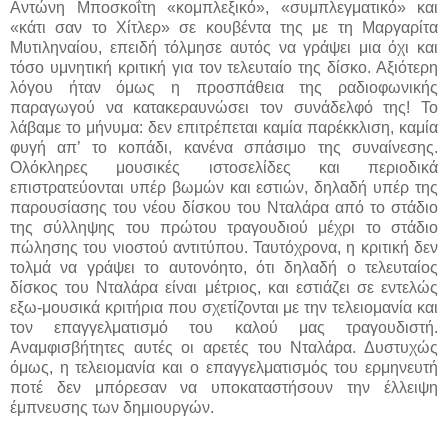
Αντώνη Μποσκοΐτη «κομπλεξικό», «συμπλεγματικό» και
«κάτι σαν το Χίτλερ» σε κουβέντα της με τη Μαργαρίτα
Μυτιληναίου, επειδή τόλμησε αυτός να γράψει μια όχι και
τόσο υμνητική κριτική για τον τελευταίο της δίσκο. Αξιότερη
λόγου ήταν όμως η προσπάθεια της ραδιοφωνικής
παραγωγού να κατακεραυνώσει τον συνάδελφό της! Το
λάβαμε το μήνυμα: δεν επιτρέπεται καμία παρέκκλιση, καμία
φυγή απ’ το κοπάδι, κανένα σπάσιμο της συναίνεσης.
Ολόκληρες μουσικές ιστοσελίδες και περιοδικά
επιστρατεύονται υπέρ βωμών και εστιών, δηλαδή υπέρ της
παρουσίασης του νέου δίσκου του Νταλάρα από το στάδιο
της σύλληψης του πρώτου τραγουδιού μέχρι το στάδιο
πώλησης του νιοστού αντιτύπου. Ταυτόχρονα, η κριτική δεν
τολμά να γράψει το αυτονόητο, ότι δηλαδή ο τελευταίος
δίσκος του Νταλάρα είναι μέτριος, και εστιάζει σε εντελώς
εξω-μουσικά κριτήρια που σχετίζονται με την τελειομανία και
τον επαγγελματισμό του καλού μας τραγουδιστή.
Αναμφισβήτητες αυτές οι αρετές του Νταλάρα. Δυστυχώς
όμως, η τελειομανία και ο επαγγελματισμός του ερμηνευτή
ποτέ δεν μπόρεσαν να υποκαταστήσουν την έλλειψη
έμπνευσης των δημιουργών.