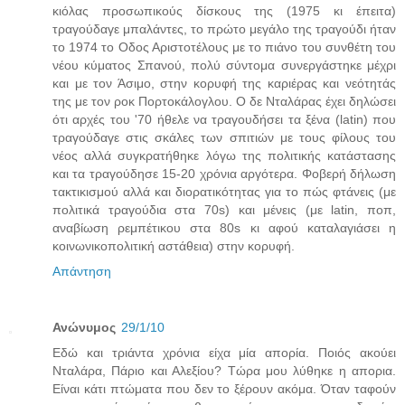
κιόλας προσωπικούς δίσκους της (1975 κι έπειτα)
τραγούδαγε μπαλάντες, το πρώτο μεγάλο της τραγούδι ήταν
το 1974 το Οδος Αριστοτέλους με το πιάνο του συνθέτη του
νέου κύματος Σπανού, πολύ σύντομα συνεργάστηκε μέχρι
και με τον Άσιμο, στην κορυφή της καριέρας και νεότητάς
της με τον ροκ Πορτοκάλογλου. Ο δε Νταλάρας έχει δηλώσει
ότι αρχές του '70 ήθελε να τραγουδήσει τα ξένα (latin) που
τραγούδαγε στις σκάλες των σπιτιών με τους φίλους του
νέος αλλά συγκρατήθηκε λόγω της πολιτικής κατάστασης
και τα τραγούδησε 15-20 χρόνια αργότερα. Φοβερή δήλωση
τακτικισμού αλλά και διορατικότητας για το πώς φτάνεις (με
πολιτικά τραγούδια στα 70s) και μένεις (με latin, ποπ,
αναβίωση ρεμπέτικου στα 80s κι αφού καταλαγιάσει η
κοινωνικοπολιτική αστάθεια) στην κορυφή.
Απάντηση
Ανώνυμος
29/1/10
Εδώ και τριάντα χρόνια είχα μία απορία. Ποιός ακούει
Νταλάρα, Πάριο και Αλεξίου? Τώρα μου λύθηκε η απορια.
Είναι κάτι πτώματα που δεν το ξέρουν ακόμα. Όταν ταφούν