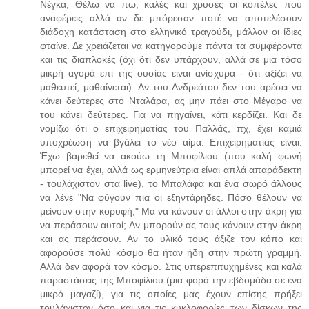
Νέγκα; Θέλω να πω, καλές και χρυσές οι κοπέλες που
αναφέρεις αλλά αν δε μπόρεσαν ποτέ να αποτελέσουν
διάδοχη κατάσταση στο ελληνικό τραγούδι, μάλλον οι ίδιες
φταίνε. Δε χρειάζεται να κατηγορούμε πάντα τα συμφέροντα
και τις διαπλοκές (όχι ότι δεν υπάρχουν, αλλά σε μια τόσο
μικρή αγορά επί της ουσίας είναι ανίσχυρα - ότι αξίζει να
μαθευτεί, μαθαίνεται). Αν του Ανδρεάτου δεν του αρέσει να
κάνει δεύτερες στο Νταλάρα, ας μην πάει στο Μέγαρο να
του κάνει δεύτερες. Για να πηγαίνει, κάτι κερδίζει. Και δε
νομίζω ότι ο επιχειρηματίας του Παλλάς, πχ, έχει καμιά
υποχρέωση να βγάλει το νέο αίμα. Επιχειρηματίας είναι.
Έχω βαρεθεί να ακούω τη Μποφίλιου (που καλή φωνή
μπορεί να έχει, αλλά ως ερμηνεύτρια είναι απλά απαράδεκτη
- τουλάχιστον στα live), το Μπαλάφα και ένα σωρό άλλους
να λένε "Να φύγουν πια οι εξηντάρηδες. Πόσο θέλουν να
μείνουν στην κορυφή;" Μα να κάνουν οι άλλοι στην άκρη για
να περάσουν αυτοί; Αν μπορούν ας τους κάνουν στην άκρη
και ας περάσουν. Αν το υλικό τους άξιζε τον κόπο και
αφορούσε πολύ κόσμο θα ήταν ήδη στην πρώτη γραμμή.
Αλλά δεν αφορά τον κόσμο. Στις υπερεπιτυχημένες και καλά
παραστάσεις της Μποφίλιου (μια φορά την εβδομάδα σε ένα
μικρό μαγαζί), για τις οποίες μας έχουν επίσης πρήξει
τουλάχιστον όσο και για τις κυκλοφορίες των δίσκων της