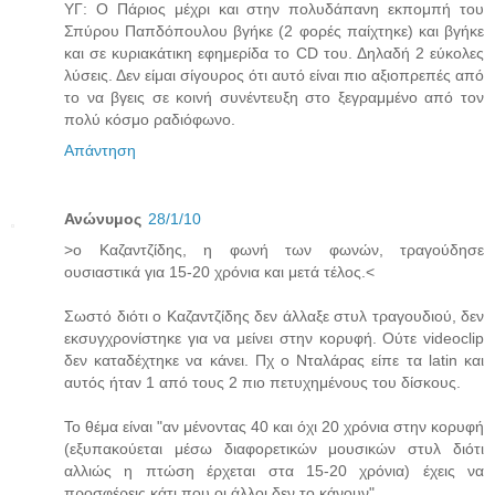
ΥΓ: Ο Πάριος μέχρι και στην πολυδάπανη εκπομπή του
Σπύρου Παπδόπουλου βγήκε (2 φορές παίχτηκε) και βγήκε
και σε κυριακάτικη εφημερίδα το CD του. Δηλαδή 2 εύκολες
λύσεις. Δεν είμαι σίγουρος ότι αυτό είναι πιο αξιοπρεπές από
το να βγεις σε κοινή συνέντευξη στο ξεγραμμένο από τον
πολύ κόσμο ραδιόφωνο.
Απάντηση
Ανώνυμος
28/1/10
>o Καζαντζίδης, η φωνή των φωνών, τραγούδησε
ουσιαστικά για 15-20 χρόνια και μετά τέλος.<
Σωστό διότι ο Καζαντζίδης δεν άλλαξε στυλ τραγουδιού, δεν
εκσυγχρονίστηκε για να μείνει στην κορυφή. Ούτε videoclip
δεν καταδέχτηκε να κάνει. Πχ ο Νταλάρας είπε τα latin και
αυτός ήταν 1 από τους 2 πιο πετυχημένους του δίσκους.
Το θέμα είναι "αν μένοντας 40 και όχι 20 χρόνια στην κορυφή
(εξυπακούεται μέσω διαφορετικών μουσικών στυλ διότι
αλλιώς η πτώση έρχεται στα 15-20 χρόνια) έχεις να
προσφέρεις κάτι που οι άλλοι δεν το κάνουν".