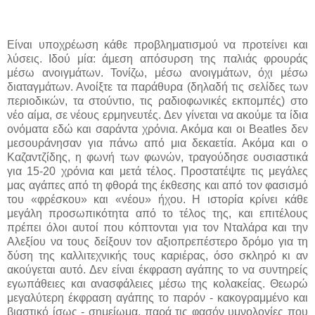
Είναι υποχρέωση κάθε προβληματισμού να προτείνει και
λύσεις. Ιδού μία: άμεση απόσυρση της παλιάς φρουράς
μέσω ανοιγμάτων. Τονίζω, μέσω ανοιγμάτων, όχι μέσω
διαταγμάτων. Ανοίξτε τα παράθυρα (δηλαδή τις σελίδες των
περιοδικών, τα στούντιο, τις ραδιοφωνικές εκπομπές) στο
νέο αίμα, σε νέους ερμηνευτές. Δεν γίνεται να ακούμε τα ίδια
ονόματα εδώ και σαράντα χρόνια. Ακόμα και οι
Beatles
δεν
μεσουράνησαν για πάνω από μια δεκαετία. Ακόμα και ο
Καζαντζίδης, η φωνή των φωνών, τραγούδησε ουσιαστικά
για 15-20
χρόνια και μετά τέλος. Προστατέψτε τις μεγάλες
μας αγάπες από τη φθορά της έκθεσης και από τον φασισμό
του «φρέσκου» και «νέου» ήχου. Η ιστορία κρίνει κάθε
μεγάλη προσωπικότητα από το τέλος της, και επιτέλους
πρέπει όλοι αυτοί που κόπτονται για τον Νταλάρα και την
Αλεξίου να τους δείξουν τον αξιοπρεπέστερο δρόμο για τη
δύση της καλλιτεχνικής τους καριέρας, όσο σκληρό κι αν
ακούγεται αυτό. Δεν είναι έκφραση αγάπης το να συντηρείς
εγωπάθειες και ανασφάλειες μέσω της κολακείας. Θεωρώ
μεγαλύτερη έκφραση αγάπης το παρόν - κακογραμμένο και
βιαστικό ίσως - σημείωμα, παρά τις φασόν υμνολογίες που