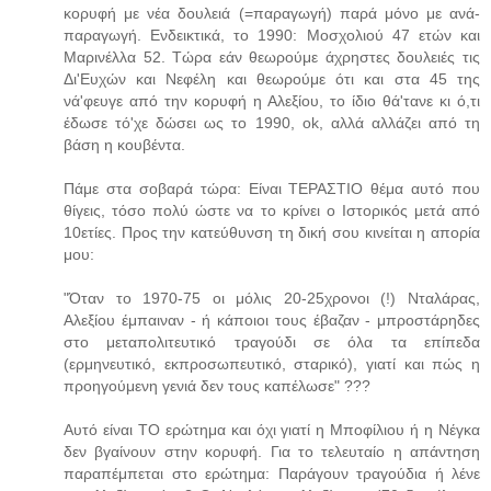
κορυφή με νέα δουλειά (=παραγωγή) παρά μόνο με ανά-
παραγωγή. Ενδεικτικά, το 1990: Μοσχολιού 47 ετών και
Μαρινέλλα 52. Τώρα εάν θεωρούμε άχρηστες δουλειές τις
Δι'Ευχών και Νεφέλη και θεωρούμε ότι και στα 45 της
νά'φευγε από την κορυφή η Αλεξίου, το ίδιο θά'τανε κι ό,τι
έδωσε τό'χε δώσει ως το 1990, ok, αλλά αλλάζει από τη
βάση η κουβέντα.
Πάμε στα σοβαρά τώρα: Είναι ΤΕΡΑΣΤΙΟ θέμα αυτό που
θίγεις, τόσο πολύ ώστε να το κρίνει ο Ιστορικός μετά από
10ετίες. Προς την κατεύθυνση τη δική σου κινείται η απορία
μου:
"Όταν το 1970-75 οι μόλις 20-25χρονοι (!) Νταλάρας,
Αλεξίου έμπαιναν - ή κάποιοι τους έβαζαν - μπροστάρηδες
στο μεταπολιτευτικό τραγούδι σε όλα τα επίπεδα
(ερμηνευτικό, εκπροσωπευτικό, σταρικό), γιατί και πώς η
προηγούμενη γενιά δεν τους καπέλωσε" ???
Αυτό είναι ΤΟ ερώτημα και όχι γιατί η Μποφίλιου ή η Νέγκα
δεν βγαίνουν στην κορυφή. Για το τελευταίο η απάντηση
παραπέμπεται στο ερώτημα: Παράγουν τραγούδια ή λένε