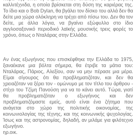
καλλιτέχνιδα, η οποία βρίσκεται στη δύση της καριέρας της.
Το ίδιο και ο
Bob Dylan,
θα βγάλει τον δίσκο του αλλά δεν θα
δείτε μια χώρα ολόκληρη να τρέχει από πίσω του. Δεν θα τον
δείτε, με άλλα λόγια, να βγαίνει εξώφυλλο στο ίδιο
αγγλοσαξονικό περιοδικό λαϊκής μουσικής τρεις φορές το
χρόνο, όπως ο Νταλάρας στην Ελλάδα.
Αν ένας εξωγήινος που επισκέφθηκε την Ελλάδα το 1975,
ξαναέκανε μια βόλτα σήμερα, θα έτριβε τα μάτια του:
Νταλάρας, Πάριος, Αλεξίου, σαν να μην πέρασε μια μέρα.
Είμαι σίγουρος ότι θα προβληματιζόταν, και δεν θα
χρειαζόταν να ξέρει τον - ομώνυμο με τον τίτλο του άρθρου -
στίχο του Τζίμη Πανούση για να το κάνει αυτό. Τώρα, γιατί
θα προβληματιζόταν ο εξωγήινος και δεν
προβληματιζόμαστε εμείς, αυτό είναι ένα ζήτημα που
ανάγεται στο χώρο της πολιτικής οικονομίας, της
κοινωνιολογίας της τέχνης, και της κοινωνικής ψυχολογίας.
Ίσως και της αστρονομίας, δηλαδή, αν μιλάμε για φιλότεχνο
εξωγήινο.
ηρ.οικ
.