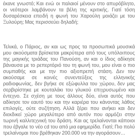
έκανε γνωστό; Και ενώ οι παλαιοί μένουν στο απυρόβλητο,
οι νεότεροι λαμβάνουν τα βέλη της κριτικής. Γιατί τόση
δυσαρέσκεια επειδή η φωνή του Χαρούλη μοιάζει με του
Ξυλούρη; Μας περισσεύει δηλαδή;
Τελικά, ο Πάριος, αν και ως προς τα προσωπικά μουσικά
μου ακούσματα βρίσκεται μακρύτερα από τους υπόλοιπους
της μαγικής τριάδας του Πανούση, αν και ο ίδιος αδίκησε
βάναυσα με το ρεπερτόριό του τη φωνή του, μου είναι ο πιο
συμπαθής και με την πιο αξιοπρεπή στάση. Δεν τον
ακούσαμε σε κοινές συνεντεύξεις της ελληνικής
ραδιοφωνίας, δεν βγήκε σε εξώφυλλα του χώρου, δεν μας
σερβιρίστηκε με κουταλάκι του γλυκού επιχρυσωμένο και
έντεχνο. Σε σχέση με τους άλλους δύο, είναι αυτός που
αδίκησε τον εαυτό του και την καριέρα του κάνοντας λάθος
επιλογές, ούτε συζήτηση. Αλλά ξέρει που ανήκει και δεν
διεκδικεί χώρο μεγαλύτερο από αυτόν που αρμόζει στην
τωρινή καλλιτεχνική του δράση. Και ας τρελαίνονται κάποιοι
που έβγαλε το νέο
cd
του από μια εφημερίδα. Γιατί; Πιο πολύ
τρελαίνομαι που βρέθηκαν 200.000 να την αγοράσουν…