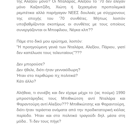
της Αλεξίου μόνο? Οι Νταλάρας, Αλεξίου το '70 δεν έλεγαν
μόνο Καζαντζίδη, Χιώτη ή ξεχασμένα προπολεμικά
ρεμπέτικα αλλά παρήγαγαν ΝΕΕΣ δουλειές με σύγχρονους
της εποχής του '70 συνθέτες. Μήπως λοιπόν
υποβαθμίζονται σκοπίμως οι συνθέτες με τους οποίους
συνεργάζονται οι Μποφίλιου, Νέγκα κλπ??
Πάμε στο δικό μου ερώτημα, λοιπόν:
"Η προηγούμενη γενιά των Νταλάρα, Αλεξίου, Πάριου, γιατί
δεν καπέλωσε τους τελευταίους"???
Δεν μπορούσε?
Δεν ήθελε, διότι ήταν γενναιόδωρη?
Ήταν στο περιθώριο πχ πολιτικά?
Κάτι άλλο?
Αλήθεια, τι συνέβη και δεν είχαμε μέχρι το (ας πούμε) 1990
μπροστάρηδες τους Μπιθικώτση αντί Νταλάρα και
Φαραντούρη αντί Αλεξίου??? Μπιθικώτσης και Φαραντούρη,
διότι ήταν τεράστια ονόματα από την προδικτατορική κιόλας
περίοδο. Ήταν και στο πολιτικό τραγούδι δηλ. μέσα στη
μόδα.. Τι δεν τους πήγε?