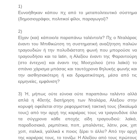
1)
Ευνοήθηκαν κάπου πχ από το μεταπολιτευτικό σύστημα
(δημοσιογράφοι, πολιτικοί φίλοι, παραγωγοί)?
2)
Είχαν (και) κάποιο/α παραπάνω ταλέντο/α? Πχ ο Νταλάρας
έναντι του Μπιθικώτση τη συστηματική αναζήτηση παλιών
τραγουδιών ή την πολυδιάστατη φωνή που μπορούσε να
τραγουδήσει και τα latin, η Αλεξίου έναντι της Φαραντούρη
(στο έντεχνο) και έναντι της Μοσχολιού (στο λαϊκό) το
σπάνιο χάρισμα μπάσας και ταυτόχρονα θηλυκής φωνής και
την αισθησιακότερη ή και δραματικότερη, μέσα από τις
ερμηνείες, εμφάνιση?
3) Ή, μήπως ούτε εύνοια ούτε παραπάνω ταλέντο αλλά
απλά η 40ετής διατήρηση των Νταλάρα, Αλεξιου στην
κορυφή οφείλεται στην ρεφορμιστική τακτική τους (δικαίωμά
τους) από την αρχή της καριέρας τους να τραγουδάνε όλα
τα σύγχρονα κάθε εποχής είδη τραγουδιού: λαϊκά,
παραδοσιακά, ρεμπέτικα, ποπ, μπαλάντες, λάτιν, ροκ, χιπ
χοπ, ιταλικά, γαλλικά κ ποιος ξέρει τι άλλο? Από την αρχή
της καριέρας τους, το τονίζω: Η Αλεξίου από τους πρώτους