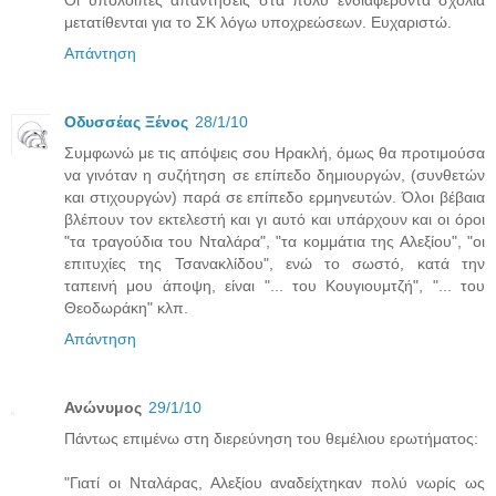
μετατίθενται για το ΣΚ λόγω υποχρεώσεων. Ευχαριστώ.
Απάντηση
Οδυσσέας Ξένος
28/1/10
Συμφωνώ με τις απόψεις σου Ηρακλή, όμως θα προτιμούσα
να γινόταν η συζήτηση σε επίπεδο δημιουργών, (συνθετών
και στιχουργών) παρά σε επίπεδο ερμηνευτών. Όλοι βέβαια
βλέπουν τον εκτελεστή και γι αυτό και υπάρχουν και οι όροι
"τα τραγούδια του Νταλάρα", "τα κομμάτια της Αλεξίου", "οι
επιτυχίες της Τσανακλίδου", ενώ το σωστό, κατά την
ταπεινή μου άποψη, είναι "... του Κουγιουμτζή", "... του
Θεοδωράκη" κλπ.
Απάντηση
Ανώνυμος
29/1/10
Πάντως επιμένω στη διερεύνηση του θεμέλιου ερωτήματος:
"Γιατί οι Νταλάρας, Αλεξίου αναδείχτηκαν πολύ νωρίς ως