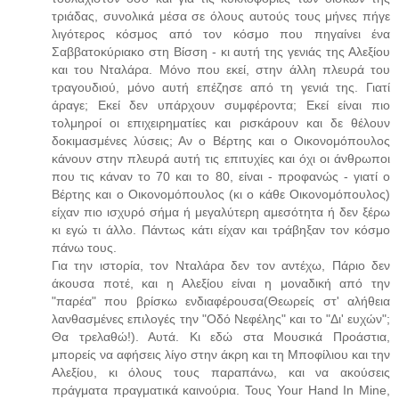
τριάδας, συνολικά μέσα σε όλους αυτούς τους μήνες πήγε
λιγότερος κόσμος από τον κόσμο που πηγαίνει ένα
Σαββατοκύριακο στη Βίσση - κι αυτή της γενιάς της Αλεξίου
και του Νταλάρα. Μόνο που εκεί, στην άλλη πλευρά του
τραγουδιού, μόνο αυτή επέζησε από τη γενιά της. Γιατί
άραγε; Εκεί δεν υπάρχουν συμφέροντα; Εκεί είναι πιο
τολμηροί οι επιχειρηματίες και ρισκάρουν και δε θέλουν
δοκιμασμένες λύσεις; Αν ο Βέρτης και ο Οικονομόπουλος
κάνουν στην πλευρά αυτή τις επιτυχίες και όχι οι άνθρωποι
που τις κάναν το 70 και το 80, είναι - προφανώς - γιατί ο
Βέρτης και ο Οικονομόπουλος (κι ο κάθε Οικονομόπουλος)
είχαν πιο ισχυρό σήμα ή μεγαλύτερη αμεσότητα ή δεν ξέρω
κι εγώ τι άλλο. Πάντως κάτι είχαν και τράβηξαν τον κόσμο
πάνω τους.
Για την ιστορία, τον Νταλάρα δεν τον αντέχω, Πάριο δεν
άκουσα ποτέ, και η Αλεξίου είναι η μοναδική από την
"παρέα" που βρίσκω ενδιαφέρουσα(Θεωρείς στ' αλήθεια
λανθασμένες επιλογές την "Οδό Νεφέλης" και το "Δι' ευχών";
Θα τρελαθώ!). Αυτά. Κι εδώ στα Μουσικά Προάστια,
μπορείς να αφήσεις λίγο στην άκρη και τη Μποφίλιου και την
Αλεξίου, κι όλους τους παραπάνω, και να ακούσεις
πράγματα πραγματικά καινούρια. Τους Your Hand In Mine,