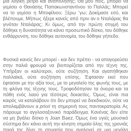
μια λογική ρετρό και αναπόλησης; Θα μου πεις, μπορεί να
γεμίσει ο Θανάσης Παπακωνσταντίνου το Παλλάς; Μπορεί
να το γεμίσει η Μποφίλιου; Ξέρω ’γω; Δοκίμασε εσύ, και
βλέπουμε. Μήπως ήξερε κανείς από πριν αν ο Νταλάρας θα
γινόταν Νταλάρας; Κι όμως, από την πρώτη στιγμή του
δόθηκε η δυνατότητα να κάνει προσωπικό δίσκο, του δόθηκε
ενθάρρυνση, του δόθηκε αυτονομία, του δόθηκε γήπεδο.
Φυσικά κανείς δεν μπορεί - και δεν πρέπει - να απαγορεύσει
στην παλιά φρουρά να βιοπορίζεται από την τέχνη της.
Υπήρξαν οι καλύτεροι, ούτε συζήτηση. Και αγαπήθηκαν
παλλαϊκά, ούτε συζήτηση επίσης. Έφτασαν εκεί που
έφτασαν με την αξία τους, με το μεγαλείο της φωνής τους, με
τη φλόγα της τέχνης τους. Τροφοδότησαν τα όνειρα και τα
πάθη ενός λαού για τέσσερις δεκαετίες. Όμως, είναι πια
καιρός να καταλάβουν ότι δεν μπορεί να διεκδικούν, ούτε να
απολαμβάνουν
a priori
τη σημερινή
τους παντοκρατορία. Ας
πάρουμε το αγγλοσαξονικό παράδειγμα. Κανένας δεν είπε
να μη βγάλει δίσκο η
Joan Baez
.
Όμως ένα υγιές μουσικό
σύστημα δεν κάνει αυτή την κίνηση σημαία όλης της χρονιάς
παρά της δίνει τη σημασία που αναλογεί σε μια μεγάλη