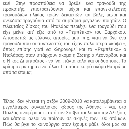
εκεί. Στην προσπάθεια να βρεθεί ένα τραγούδι της
προκοπής, επιστρατεύονται μέχρι και επανεκτελέσεις
τραγουδιών ηλικίας τριών δεκαετιών και βάλε, μέχρι και
ανέκδοτα τραγούδια από τα συρτάρια μεγάλων ποιητών
.
Ο
τελευταίος δίσκος του Νταλάρα περιέχει ένα τραγούδι που
είχε μείνει απ’ έξω από το «Ρεμπέτικο» του Ξαρχάκου.
Αποσιωπώ τις εύλογες απορίες μου, π.χ. γιατί να βγει ένα
τραγούδι που οι συντελεστές του είχαν παλαιότερα «κόψει»,
όπως επίσης γιατί να κληρονομεί και το «Ρεμπέτικο» ο
Νταλάρας, όταν υπάρχουν ακόμα η Σωτηρία Λεονάρδου και
ο Νίκος Δημητράτος - να 'ναι πάντα καλά και οι δυο τους. Το
κρίσιμο ερώτημα είναι άλλο: Για πόσο καιρό ακόμα θα τρώμε
από τα έτοιμα;
Τέλος, δεν γίνεται τη σεζόν 2009-2010 να καταλαμβάνεται ο
μεγαλύτερος συναυλιακός χώρος της Αθήνας - ναι, στο
Παλλάς αναφέρομαι - από τον Σαββόπουλο και την Αλεξίου,
και κάποιοι άλλοι να παίζουν σε σκηνές των 100 ατόμων.
Πώς θα βγει το καινούργιο όταν έχουμε μάθει όλοι μας σε