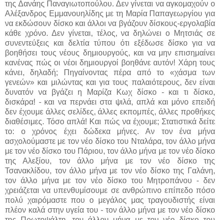
της Δανάης Παναγιωτοπούλου.
Δεν γίνεται να αγκομαχούν ο
Αλέξανδρος Εμμανουηλίδης με τη Μαρία Παπαγεωργίου για
να εκδώσουν δίσκο και άλλοι να βγάζουν δίσκους-εργολαβία
κάθε χρόνο. Δεν γίνεται, τέλος, να δηλώνει ο Μητσιάς σε
συνεντεύξεις και δελτία τύπου ότι εξέδωσε δίσκο για να
βοηθήσει τους νέους δημιουργούς, και να μην επισημαίνει
κανένας πώς οι νέοι δημιουργοί βοηθάνε αυτόν! Χάρη τους
κάνει, δηλαδή; Πηγαίνοντας πέρα από το «χάσμα των
γενεών» και μιλώντας και για τους παλαιότερους, δεν είναι
δυνατόν να βγάζει η Μαρίζα Κωχ δίσκο - και τι δίσκο,
δισκάρα! - και να περνάει στα ψιλά, απλά και μόνο επειδή
δεν έχουμε άλλες σελίδες, άλλες εκπομπές, άλλες προθήκες
διαθέσιμες. Τόσο απλά! Και πώς να έχουμε; Στατιστικά δείτε
το: ο χρόνος έχει δώδεκα μήνες. Αν τον ένα μήνα
ασχολούμαστε με τον νέο δίσκο του Νταλάρα, τον άλλο μήνα
με τον νέο δίσκο του Πάριου, τον άλλο μήνα με τον νέο δίσκο
της Αλεξίου, τον άλλο μήνα με τον νέο δίσκο της
Τσανακλίδου, τον άλλο μήνα με τον νέο δίσκο της Γαλάνη,
τον άλλο μήνα με τον νέο δίσκο του Μητροπάνου - δεν
χρειάζεται να υπενθυμίσουμε σε ανθρώπινο επίπεδο πόσο
πολύ χαιρόμαστε που ο μεγάλος μας τραγουδιστής είναι
πλέον καλά στην υγεία του - τον άλλο μήνα με τον νέο δίσκο
της Πρωτοψάλτη, τον άλλον μήνα με τον νέο δίσκο του