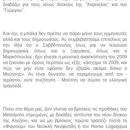
διαβάζω για τους νέους δίσκους της "Χαρούλας" και του
"Γιώργου".
Και όχι, η μπάλα δεν πρέπει να πάρει μόνο τους ερμηνευτές
αλλά και τους δημιουργούς. Ας συμβιβαστούμε επιτέλους με
την ιδέα ότι ο Σαββόπουλος ίσως και να τελείωσε
δημιουργικά, όπως και ο Ξαρχάκος, όπως και ο
Μαρκόπουλος. Δεν γίνεται η μουσική ανασκόπηση του 2009
να ξεκινάει με όρους
περίπου ως εξής: «άσχημο το 2009, και
πώς να μην είναι εφόσον δεν έβγαλε ακόμα δίσκο ο
Μούτσης». Αν είναι δυνατόν, να περιμένουμε από τον -
τεράστιο, ούτε συζήτηση - Μούτση να σώσει το ελληνικό
τραγούδι.
Πίσω στο θέμα μας. Δεν γίνεται να βρίσκεις τις προθήκες του
Metropolis
στρωμένες με δεκάδες αντίτυπα του νέου δίσκου
της Αλεξίου, και να μη βρίσκεις πρώτο τραπέζι πίστα το
«Φαγιούμ» του Νεοκλή Νεοφυτίδη ή τον
Homo Logotypus