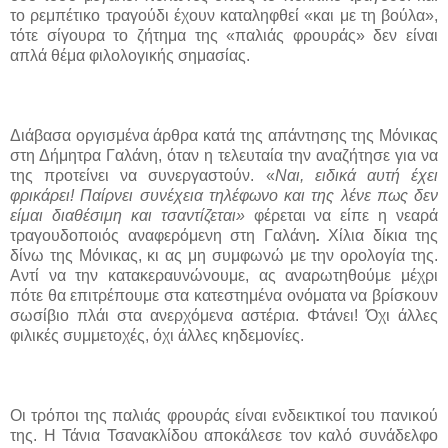
το ρεμπέτικο τραγούδι έχουν καταληφθεί «και με τη βούλα»,
τότε σίγουρα το ζήτημα της «παλιάς φρουράς» δεν είναι
απλά θέμα φιλολογικής σημασίας.
Διάβασα οργισμένα άρθρα κατά της απάντησης της Μόνικας
στη Δήμητρα Γαλάνη, όταν η τελευταία την αναζήτησε για να
της προτείνει να συνεργαστούν. «
Ναι, ειδικά αυτή έχει
φρικάρει! Παίρνει συνέχεια τηλέφωνο και της λένε πως δεν
είμαι διαθέσιμη και τσαντίζεται»
φέρεται να είπε η νεαρά
τραγουδοποιός αναφερόμενη στη Γαλάνη
.
Χίλια δίκια της
δίνω της Μόνικας, κι ας μη συμφωνώ με την ορολογία της.
Αντί να την κατακεραυνώνουμε, ας αναρωτηθούμε μέχρι
πότε θα επιτρέπουμε στα κατεστημένα ονόματα να βρίσκουν
σωσίβιο πλάι στα ανερχόμενα αστέρια. Φτάνει! Όχι άλλες
φιλικές συμμετοχές, όχι άλλες κηδεμονίες.
Οι τρόποι της παλιάς φρουράς είναι ενδεικτικοί του πανικού
της. Η Τάνια Τσανακλίδου αποκάλεσε τον καλό συνάδελφο