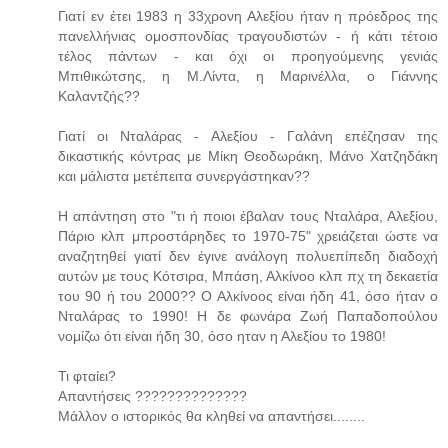
Γιατί εν έτει 1983 η 33χρονη Αλεξίου ήταν η πρόεδρος της
πανελλήνιας ομοσπονδίας τραγουδιστών - ή κάτι τέτοιο
τέλος πάντων - και όχι οι προηγούμενης γενιάς
Μπιθικώτσης, η Μ.Λίντα, η Μαρινέλλα, ο Γιάννης
Καλαντζής??
Γιατί οι Νταλάρας - Αλεξίου - Γαλάνη επέζησαν της
δικαστικής κόντρας με Μίκη Θεοδωράκη, Μάνο Χατζηδάκη
και μάλιστα μετέπειτα συνεργάστηκαν??
Η απάντηση στο "τι ή ποιοι έβαλαν τους Νταλάρα, Αλεξίου,
Πάριο κλπ μπροστάρηδες το 1970-75" χρειάζεται ώστε να
αναζητηθεί γιατί δεν έγινε ανάλογη πολυεπίπεδη διαδοχή
αυτών με τους Κότσιρα, Μπάση, Αλκίνοο κλπ πχ τη δεκαετία
του 90 ή του 2000?? Ο Αλκίνοος είναι ήδη 41, όσο ήταν ο
Νταλάρας το 1990! Η δε φωνάρα Ζωή Παπαδοπούλου
νομίζω ότι είναι ήδη 30, όσο ηταν η Αλεξίου το 1980!
Τι φταίει?
Απαντήσεις ??????????????
Μάλλον ο ιστορικός θα κληθεί να απαντήσει........