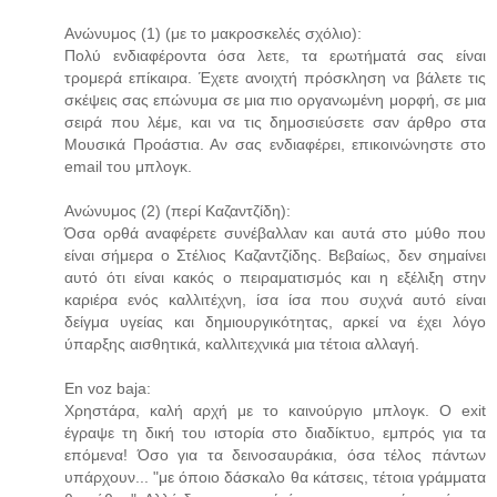
Ανώνυμος (1) (με το μακροσκελές σχόλιο):
Πολύ ενδιαφέροντα όσα λετε, τα ερωτήματά σας είναι
τρομερά επίκαιρα. Έχετε ανοιχτή πρόσκληση να βάλετε τις
σκέψεις σας επώνυμα σε μια πιο οργανωμένη μορφή, σε μια
σειρά που λέμε, και να τις δημοσιεύσετε σαν άρθρο στα
Μουσικά Προάστια. Αν σας ενδιαφέρει, επικοινώνηστε στο
email του μπλογκ.
Ανώνυμος (2) (περί Καζαντζίδη):
Όσα ορθά αναφέρετε συνέβαλλαν και αυτά στο μύθο που
είναι σήμερα ο Στέλιος Καζαντζίδης. Βεβαίως, δεν σημαίνει
αυτό ότι είναι κακός ο πειραματισμός και η εξέλιξη στην
καριέρα ενός καλλιτέχνη, ίσα ίσα που συχνά αυτό είναι
δείγμα υγείας και δημιουργικότητας, αρκεί να έχει λόγο
ύπαρξης αισθητικά, καλλιτεχνικά μια τέτοια αλλαγή.
En voz baja:
Χρηστάρα, καλή αρχή με το καινούργιο μπλογκ. O exit
έγραψε τη δική του ιστορία στο διαδίκτυο, εμπρός για τα
επόμενα! Όσο για τα δεινοσαυράκια, όσα τέλος πάντων
υπάρχουν... "με όποιο δάσκαλο θα κάτσεις, τέτοια γράμματα