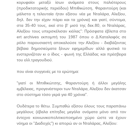
κορυφαίοι μεταξύ ίσων ανάμεσα στους παλιότερους
(προδικτατορικής περιόδου) Μπιθικώτση, Φαραντούρη (και
μάλιστα η τελευταία ήταν εξίσου νέα με Νταλάρα, Αλεξίου,
δηλ. δεν την είχαν πάρει και τα χρόνια) και γιατί, σύντομα,
στα 35-40 τους, εκεί στο β' μισό της δεκ.80, οι Νταλάρας,
Αλεξίου τους υπερσκέλισαν κιόλας": Πρόσφατα έβλεπα στο
ert archives εκπομπή του 1987 όπου ο Δ.Καταλειφός σε
ρόλο παρουσιαστή αποκαλούσε την Αλεξίου - διαβάζοντας
βέβαια δημοσιεύματα ξένων εφημερίδων αλλά φυσικά το
ενστερνιζόταν κι ο ίδιος - φωνή της Ελλάδας και πρέσβειρα
του ελλ.τραγουδιού.
που είναι συγγενές με το ερώτημα:
"γιατί οι Μπιθικώτσης, Φαραντούρη ή άλλοι μεγάλης
εμβέλειας, προγενέστεροι των Νταλάρα, Αλεξίου δεν έκατσαν
στο σύστημα τόσο γερά για 40 χρόνια".
Ουδέτερα το θέτω. Συμπαθώ εξίσου όλους τους παραπάνω
μεγάλους (έβαλα επίτηδες μεγάλα ονόματα μόνο από τον
έντεχνο κοινωνικοπολιτικοποιημένο χώρο ώστε να έχουν
νόημα οι "Διαδοχές") κι απορώ αν οι Νταλάρας, Αλεξίου: