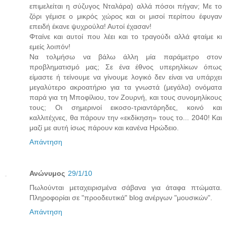
επιμελείται η σύζυγος Νταλάρα) αλλά πόσοι πήγαν; Με το
ζόρι γέμισε ο μικρός χώρος και οι μισοί περίπου έφυγαν
επειδή έκανε ψυχρούλα! Αυτοί έχασαν!
Φταίνε και αυτοί που λέει και το τραγούδι αλλά φταίμε κι
εμείς λοιπόν!
Να τολμήσω να βάλω άλλη μία παράμετρο στον
προβληματισμό μας; Σε ένα έθνος υπερηλίκων όπως
είμαστε ή τείνουμε να γίνουμε λογικό δεν είναι να υπάρχει
μεγαλύτερο ακροατήριο για τα γνωστά (μεγάλα) ονόματα
παρά για τη Μποφίλιου, τον Ζουρνή, και τους συνομηλίκους
τους; Οι σημερινοί εικοσο-τριαντάρηδες, κοινό και
καλλιτέχνες, θα πάρουν την «εκδίκηση» τους το... 2040! Και
μαζί με αυτή ίσως πάρουν και κανένα Ηρώδειο.
Απάντηση
Ανώνυμος
29/1/10
Πωλούνται μεταχειρισμένα σάβανα για άταφα πτώματα.
Πληροφορίαι σε "προοδευτικά" blog ανέργων "μουσικών".
Απάντηση