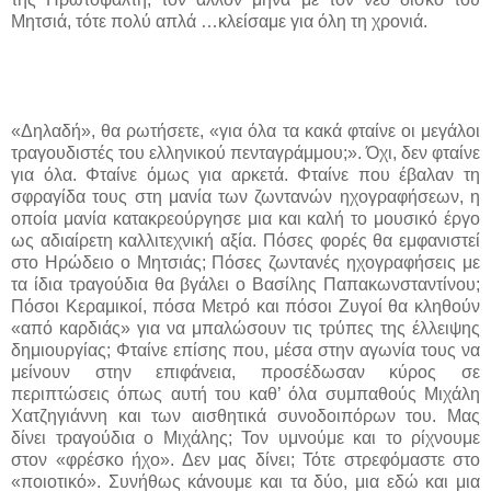
Μητσιά, τότε πολύ απλά …κλείσαμε για όλη τη χρονιά.
«Δηλαδή», θα ρωτήσετε, «για όλα τα κακά φταίνε οι μεγάλοι
τραγουδιστές του ελληνικού πενταγράμμου;». Όχι, δεν φταίνε
για όλα. Φταίνε όμως για αρκετά. Φταίνε που έβαλαν τη
σφραγίδα τους στη μανία των ζωντανών ηχογραφήσεων, η
οποία μανία κατακρεούργησε μια και καλή το μουσικό έργο
ως αδιαίρετη καλλιτεχνική αξία. Πόσες φορές θα εμφανιστεί
στο Ηρώδειο ο Μητσιάς; Πόσες ζωντανές ηχογραφήσεις με
τα ίδια τραγούδια θα βγάλει ο Βασίλης Παπακωνσταντίνου;
Πόσοι Κεραμικοί, πόσα Μετρό και πόσοι Ζυγοί θα κληθούν
«από καρδιάς» για να μπαλώσουν τις τρύπες της έλλειψης
δημιουργίας; Φταίνε επίσης που, μέσα στην αγωνία τους να
μείνουν στην επιφάνεια, προσέδωσαν κύρος σε
περιπτώσεις όπως αυτή του καθ’ όλα συμπαθούς Μιχάλη
Χατζηγιάννη και των αισθητικά συνοδοιπόρων του. Μας
δίνει τραγούδια ο Μιχάλης; Τον υμνούμε και το ρίχνουμε
στον «φρέσκο ήχο». Δεν μας δίνει; Τότε στρεφόμαστε στο
«ποιοτικό». Συνήθως κάνουμε και τα δύο
,
μια εδώ και μια