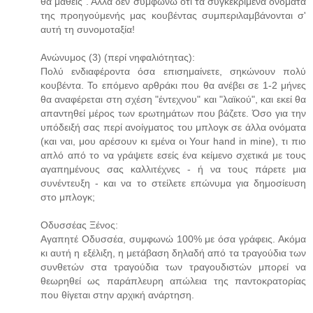
θα μάθεις". Αλλά δεν συμφωνώ ότι τα συγκεκριμένα ονόματα
της προηγούμενής μας κουβέντας συμπεριλαμβάνονται σ'
αυτή τη συνομοταξία!
Ανώνυμος (3) (περί νηφαλιότητας):
Πολύ ενδιαφέροντα όσα επισημαίνετε, σηκώνουν πολύ
κουβέντα. Το επόμενο αρθράκι που θα ανέβει σε 1-2 μήνες
θα αναφέρεται στη σχέση "έντεχνου" και "λαϊκού", και εκεί θα
απαντηθεί μέρος των ερωτημάτων που βάζετε. Όσο για την
υπόδειξή σας περί ανοίγματος του μπλογκ σε άλλα ονόματα
(και ναι, μου αρέσουν κι εμένα οι Your hand in mine), τι πιο
απλό από το να γράψετε εσείς ένα κείμενο σχετικά με τους
αγαπημένους σας καλλιτέχνες - ή να τους πάρετε μια
συνέντευξη - και να το στείλετε επώνυμα για δημοσίευση
στο μπλογκ;
Οδυσσέας Ξένος:
Αγαπητέ Οδυσσέα, συμφωνώ 100% με όσα γράφεις. Ακόμα
κι αυτή η εξέλιξη, η μετάβαση δηλαδή από τα τραγούδια των
συνθετών στα τραγούδια των τραγουδιστών μπορεί να
θεωρηθεί ως παράπλευρη απώλεια της παντοκρατορίας
που θίγεται στην αρχική ανάρτηση.