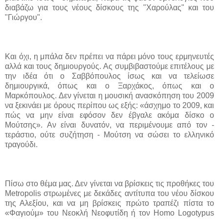
διαβάζω για τους νέους δίσκους της "Χαρούλας" και του
"Γιώργου".
Και όχι, η μπάλα δεν πρέπει να πάρει μόνο τους ερμηνευτές
αλλά και τους δημιουργούς. Ας συμβιβαστούμε επιτέλους με
την ιδέα ότι ο Σαββόπουλος ίσως και να τελείωσε
δημιουργικά, όπως και ο Ξαρχάκος, όπως και ο
Μαρκόπουλος. Δεν γίνεται η μουσική ανασκόπηση του 2009
να ξεκινάει με όρους
περίπου ως εξής: «άσχημο το 2009, και
πώς να μην είναι εφόσον δεν έβγαλε ακόμα δίσκο ο
Μούτσης». Αν είναι δυνατόν, να περιμένουμε από τον -
τεράστιο, ούτε συζήτηση - Μούτση να σώσει το ελληνικό
τραγούδι.
Πίσω στο θέμα μας. Δεν γίνεται να βρίσκεις τις προθήκες του
Metropolis
στρωμένες με δεκάδες αντίτυπα του νέου δίσκου
της Αλεξίου, και να μη βρίσκεις πρώτο τραπέζι πίστα το
«Φαγιούμ» του Νεοκλή Νεοφυτίδη ή τον
Homo Logotypus