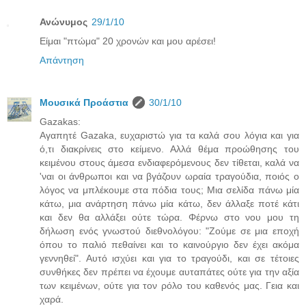
Ανώνυμος
29/1/10
Είμαι "πτώμα" 20 χρονών και μου αρέσει!
Απάντηση
Μουσικά Προάστια
30/1/10
Gazakas:
Αγαπητέ Gazaka, ευχαριστώ για τα καλά σου λόγια και για
ό,τι διακρίνεις στο κείμενο. Αλλά θέμα προώθησης του
κειμένου στους άμεσα ενδιαφερόμενους δεν τίθεται, καλά να
'ναι οι άνθρωποι και να βγάζουν ωραία τραγούδια, ποιός ο
λόγος να μπλέκουμε στα πόδια τους; Μια σελίδα πάνω μία
κάτω, μια ανάρτηση πάνω μία κάτω, δεν άλλαξε ποτέ κάτι
και δεν θα αλλάξει ούτε τώρα. Φέρνω στο νου μου τη
δήλωση ενός γνωστού διεθνολόγου: "Ζούμε σε μια εποχή
όπου το παλιό πεθαίνει και το καινούργιο δεν έχει ακόμα
γεννηθεί". Αυτό ισχύει και για το τραγούδι, και σε τέτοιες
συνθήκες δεν πρέπει να έχουμε αυταπάτες ούτε για την αξία
των κειμένων, ούτε για τον ρόλο του καθενός μας. Γεια και
χαρά.