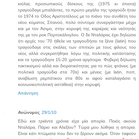
κιόλας προσωπικούς δίσκους της (1975 κι έπειτα)
τραγούδαγε μπαλάντες, το πρώτο μεγάλο της τραγούδι ήταν
το 1974 το Οδος Αριστοτέλους με το πιάνο του συνθέτη του
νέου κύματος Σπανού, πολύ σύντομα συνεργάστηκε μέχρι
και με τον Άσιμο, στην κορυφή της καριέρας και νεότητάς
της με τον ροκ Πορτοκάλογλου. Ο δε Νταλάρας έχει δηλώσει
ότι αρχές του '70 ήθελε να τραγουδήσει τα ξένα (latin) που
τραγούδαγε στις σκάλες των σπιτιών με τους φίλους του
νέος αλλά συγκρατήθηκε λόγω της πολιτικής κατάστασης
και τα τραγούδησε 15-20 χρόνια αργότερα. Φοβερή δήλωση
τακτικισμού αλλά και διορατικότητας για το πώς φτάνεις (με
πολιτικά τραγούδια στα 70s) και μένεις (με latin, ποπ,
αναβίωση ρεμπέτικου στα 80s κι αφού καταλαγιάσει η
κοινωνικοπολιτική αστάθεια) στην κορυφή.
Απάντηση
Ανώνυμος
29/1/10
Εδώ και τριάντα χρόνια είχα μία απορία. Ποιός ακούει
Νταλάρα, Πάριο και Αλεξίου? Τώρα μου λύθηκε η απορια.
Είναι κάτι πτώματα που δεν το ξέρουν ακόμα. Όταν ταφούν