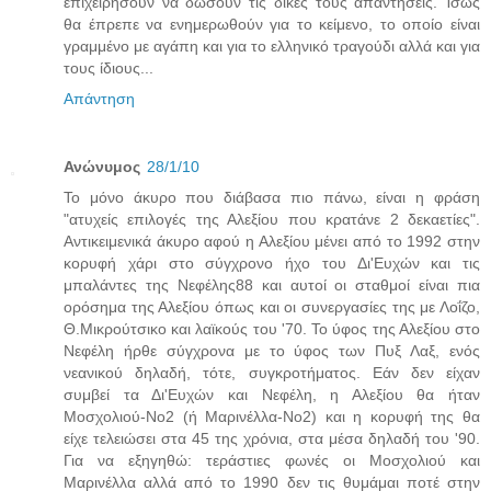
επιχειρήσουν να δώσουν τις δικές τους απαντήσεις. Ίσως
θα έπρεπε να ενημερωθούν για το κείμενο, το οποίο είναι
γραμμένο με αγάπη και για το ελληνικό τραγούδι αλλά και για
τους ίδιους...
Απάντηση
Ανώνυμος
28/1/10
Το μόνο άκυρο που διάβασα πιο πάνω, είναι η φράση
"ατυχείς επιλογές της Αλεξίου που κρατάνε 2 δεκαετίες".
Αντικειμενικά άκυρο αφού η Αλεξίου μένει από το 1992 στην
κορυφή χάρι στο σύγχρονο ήχο του Δι'Ευχών και τις
μπαλάντες της Νεφέλης88 και αυτοί οι σταθμοί είναι πια
ορόσημα της Αλεξίου όπως και οι συνεργασίες της με Λοΐζο,
Θ.Μικρούτσικο και λαϊκούς του '70. Το ύφος της Αλεξίου στο
Νεφέλη ήρθε σύγχρονα με το ύφος των Πυξ Λαξ, ενός
νεανικού δηλαδή, τότε, συγκροτήματος. Εάν δεν είχαν
συμβεί τα Δι'Ευχών και Νεφέλη, η Αλεξίου θα ήταν
Μοσχολιού-Νο2 (ή Μαρινέλλα-Νο2) και η κορυφή της θα
είχε τελειώσει στα 45 της χρόνια, στα μέσα δηλαδή του '90.
Για να εξηγηθώ: τεράστιες φωνές οι Μοσχολιού και
Μαρινέλλα αλλά από το 1990 δεν τις θυμάμαι ποτέ στην