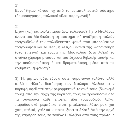
1)
Ευνοήθηκαν κάπου πχ από το μεταπολιτευτικό σύστημα
(δημοσιογράφοι, πολιτικοί φίλοι, παραγωγοί)?
2)
Είχαν (και) κάποιο/α παραπάνω ταλέντο/α? Πχ ο Νταλάρας
έναντι του Μπιθικώτση τη συστηματική αναζήτηση παλιών
τραγουδιών ή την πολυδιάστατη φωνή που μπορούσε να
τραγουδήσει και τα latin, η Αλεξίου έναντι της Φαραντούρη
(στο έντεχνο) και έναντι της Μοσχολιού (στο λαϊκό) το
σπάνιο χάρισμα μπάσας και ταυτόχρονα θηλυκής φωνής και
την αισθησιακότερη ή και δραματικότερη, μέσα από τις
ερμηνείες, εμφάνιση?
3) Ή, μήπως ούτε εύνοια ούτε παραπάνω ταλέντο αλλά
απλά η 40ετής διατήρηση των Νταλάρα, Αλεξιου στην
κορυφή οφείλεται στην ρεφορμιστική τακτική τους (δικαίωμά
τους) από την αρχή της καριέρας τους να τραγουδάνε όλα
τα σύγχρονα κάθε εποχής είδη τραγουδιού: λαϊκά,
παραδοσιακά, ρεμπέτικα, ποπ, μπαλάντες, λάτιν, ροκ, χιπ
χοπ, ιταλικά, γαλλικά κ ποιος ξέρει τι άλλο? Από την αρχή
της καριέρας τους, το τονίζω: Η Αλεξίου από τους πρώτους