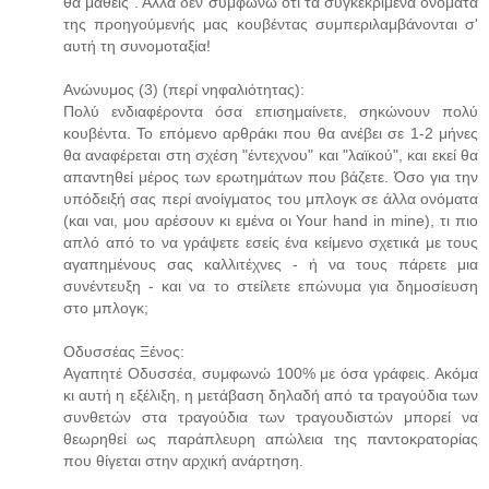
θα μάθεις". Αλλά δεν συμφωνώ ότι τα συγκεκριμένα ονόματα
της προηγούμενής μας κουβέντας συμπεριλαμβάνονται σ'
αυτή τη συνομοταξία!
Ανώνυμος (3) (περί νηφαλιότητας):
Πολύ ενδιαφέροντα όσα επισημαίνετε, σηκώνουν πολύ
κουβέντα. Το επόμενο αρθράκι που θα ανέβει σε 1-2 μήνες
θα αναφέρεται στη σχέση "έντεχνου" και "λαϊκού", και εκεί θα
απαντηθεί μέρος των ερωτημάτων που βάζετε. Όσο για την
υπόδειξή σας περί ανοίγματος του μπλογκ σε άλλα ονόματα
(και ναι, μου αρέσουν κι εμένα οι Your hand in mine), τι πιο
απλό από το να γράψετε εσείς ένα κείμενο σχετικά με τους
αγαπημένους σας καλλιτέχνες - ή να τους πάρετε μια
συνέντευξη - και να το στείλετε επώνυμα για δημοσίευση
στο μπλογκ;
Οδυσσέας Ξένος:
Αγαπητέ Οδυσσέα, συμφωνώ 100% με όσα γράφεις. Ακόμα
κι αυτή η εξέλιξη, η μετάβαση δηλαδή από τα τραγούδια των
συνθετών στα τραγούδια των τραγουδιστών μπορεί να
θεωρηθεί ως παράπλευρη απώλεια της παντοκρατορίας
που θίγεται στην αρχική ανάρτηση.