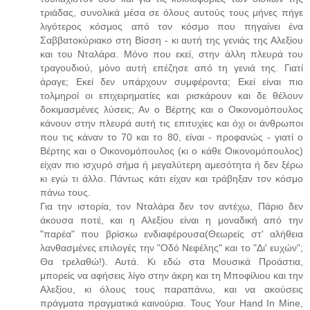
τριάδας, συνολικά μέσα σε όλους αυτούς τους μήνες πήγε
λιγότερος κόσμος από τον κόσμο που πηγαίνει ένα
Σαββατοκύριακο στη Βίσση - κι αυτή της γενιάς της Αλεξίου
και του Νταλάρα. Μόνο που εκεί, στην άλλη πλευρά του
τραγουδιού, μόνο αυτή επέζησε από τη γενιά της. Γιατί
άραγε; Εκεί δεν υπάρχουν συμφέροντα; Εκεί είναι πιο
τολμηροί οι επιχειρηματίες και ρισκάρουν και δε θέλουν
δοκιμασμένες λύσεις; Αν ο Βέρτης και ο Οικονομόπουλος
κάνουν στην πλευρά αυτή τις επιτυχίες και όχι οι άνθρωποι
που τις κάναν το 70 και το 80, είναι - προφανώς - γιατί ο
Βέρτης και ο Οικονομόπουλος (κι ο κάθε Οικονομόπουλος)
είχαν πιο ισχυρό σήμα ή μεγαλύτερη αμεσότητα ή δεν ξέρω
κι εγώ τι άλλο. Πάντως κάτι είχαν και τράβηξαν τον κόσμο
πάνω τους.
Για την ιστορία, τον Νταλάρα δεν τον αντέχω, Πάριο δεν
άκουσα ποτέ, και η Αλεξίου είναι η μοναδική από την
"παρέα" που βρίσκω ενδιαφέρουσα(Θεωρείς στ' αλήθεια
λανθασμένες επιλογές την "Οδό Νεφέλης" και το "Δι' ευχών";
Θα τρελαθώ!). Αυτά. Κι εδώ στα Μουσικά Προάστια,
μπορείς να αφήσεις λίγο στην άκρη και τη Μποφίλιου και την
Αλεξίου, κι όλους τους παραπάνω, και να ακούσεις
πράγματα πραγματικά καινούρια. Τους Your Hand In Mine,