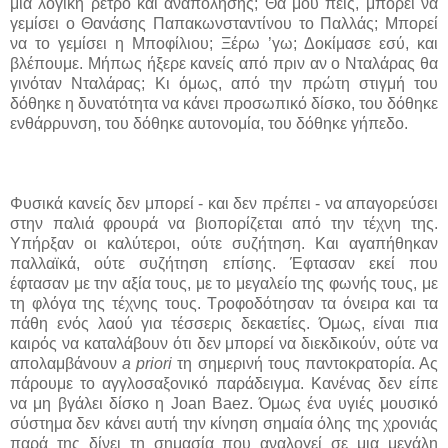
μια λογική ρετρό και αναπόλησης; Θα μου πεις, μπορεί να
γεμίσει ο Θανάσης Παπακωνσταντίνου το Παλλάς; Μπορεί
να το γεμίσει η Μποφίλιου; Ξέρω ’γω; Δοκίμασε εσύ, και
βλέπουμε. Μήπως ήξερε κανείς από πριν αν ο Νταλάρας θα
γινόταν Νταλάρας; Κι όμως, από την πρώτη στιγμή του
δόθηκε η δυνατότητα να κάνει προσωπικό δίσκο, του δόθηκε
ενθάρρυνση, του δόθηκε αυτονομία, του δόθηκε γήπεδο.
Φυσικά κανείς δεν μπορεί - και δεν πρέπει - να απαγορεύσει
στην παλιά φρουρά να βιοπορίζεται από την τέχνη της.
Υπήρξαν οι καλύτεροι, ούτε συζήτηση. Και αγαπήθηκαν
παλλαϊκά, ούτε συζήτηση επίσης. Έφτασαν εκεί που
έφτασαν με την αξία τους, με το μεγαλείο της φωνής τους, με
τη φλόγα της τέχνης τους. Τροφοδότησαν τα όνειρα και τα
πάθη ενός λαού για τέσσερις δεκαετίες. Όμως, είναι πια
καιρός να καταλάβουν ότι δεν μπορεί να διεκδικούν, ούτε να
απολαμβάνουν
a priori
τη σημερινή
τους παντοκρατορία. Ας
πάρουμε το αγγλοσαξονικό παράδειγμα. Κανένας δεν είπε
να μη βγάλει δίσκο η
Joan Baez
.
Όμως ένα υγιές μουσικό
σύστημα δεν κάνει αυτή την κίνηση σημαία όλης της χρονιάς
παρά της δίνει τη σημασία που αναλογεί σε μια μεγάλη