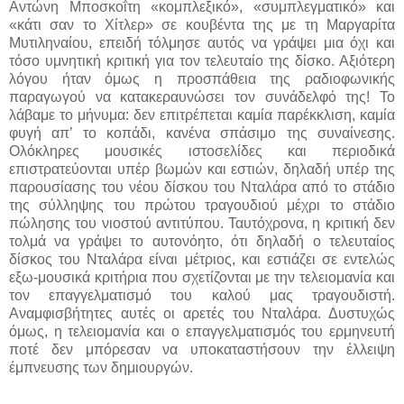
Αντώνη Μποσκοΐτη «κομπλεξικό», «συμπλεγματικό» και
«κάτι σαν το Χίτλερ» σε κουβέντα της με τη Μαργαρίτα
Μυτιληναίου, επειδή τόλμησε αυτός να γράψει μια όχι και
τόσο υμνητική κριτική για τον τελευταίο της δίσκο. Αξιότερη
λόγου ήταν όμως η προσπάθεια της ραδιοφωνικής
παραγωγού να κατακεραυνώσει τον συνάδελφό της! Το
λάβαμε το μήνυμα: δεν επιτρέπεται καμία παρέκκλιση, καμία
φυγή απ’ το κοπάδι, κανένα σπάσιμο της συναίνεσης.
Ολόκληρες μουσικές ιστοσελίδες και περιοδικά
επιστρατεύονται υπέρ βωμών και εστιών, δηλαδή υπέρ της
παρουσίασης του νέου δίσκου του Νταλάρα από το στάδιο
της σύλληψης του πρώτου τραγουδιού μέχρι το στάδιο
πώλησης του νιοστού αντιτύπου. Ταυτόχρονα, η κριτική δεν
τολμά να γράψει το αυτονόητο, ότι δηλαδή ο τελευταίος
δίσκος του Νταλάρα είναι μέτριος, και εστιάζει σε εντελώς
εξω-μουσικά κριτήρια που σχετίζονται με την τελειομανία και
τον επαγγελματισμό του καλού μας τραγουδιστή.
Αναμφισβήτητες αυτές οι αρετές του Νταλάρα. Δυστυχώς
όμως, η τελειομανία και ο επαγγελματισμός του ερμηνευτή
ποτέ δεν μπόρεσαν να υποκαταστήσουν την έλλειψη
έμπνευσης των δημιουργών.