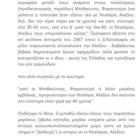
κορυφαίοι μεταξύ ίσων ανάμεσα στους παλιότερους
(προδικτατορικής περιόδου) Μπιθικώτση, Φαραντούρη (και
μάλιστα η τελευταία ήταν εξίσου νέα με Νταλάρα, Αλεξίου,
δηλ. δεν την είχαν πάρει και τα χρόνια) και γιατί, σύντομα,
στα 35-40 τους, εκεί στο β' μισό της δεκ.80, οι Νταλάρας,
Αλεξίου τους υπερσκέλισαν κιόλας": Πρόσφατα έβλεπα στο
ert archives εκπομπή του 1987 όπου ο Δ.Καταλειφός σε
ρόλο παρουσιαστή αποκαλούσε την Αλεξίου - διαβάζοντας
βέβαια δημοσιεύματα ξένων εφημερίδων αλλά φυσικά το
ενστερνιζόταν κι ο ίδιος - φωνή της Ελλάδας και πρέσβειρα
του ελλ.τραγουδιού.
που είναι συγγενές με το ερώτημα:
"γιατί οι Μπιθικώτσης, Φαραντούρη ή άλλοι μεγάλης
εμβέλειας, προγενέστεροι των Νταλάρα, Αλεξίου δεν έκατσαν
στο σύστημα τόσο γερά για 40 χρόνια".
Ουδέτερα το θέτω. Συμπαθώ εξίσου όλους τους παραπάνω
μεγάλους (έβαλα επίτηδες μεγάλα ονόματα μόνο από τον
έντεχνο κοινωνικοπολιτικοποιημένο χώρο ώστε να έχουν
νόημα οι "Διαδοχές") κι απορώ αν οι Νταλάρας, Αλεξίου: