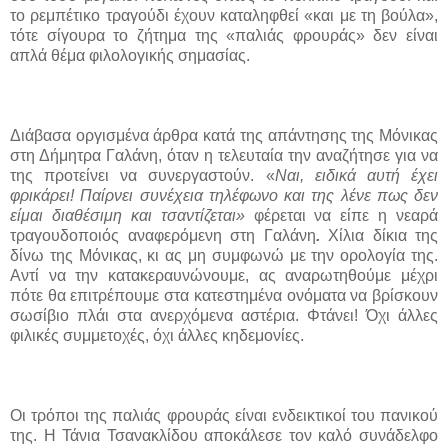
το ρεμπέτικο τραγούδι έχουν καταληφθεί «και με τη βούλα»,
τότε σίγουρα το ζήτημα της «παλιάς φρουράς» δεν είναι
απλά θέμα φιλολογικής σημασίας.
Διάβασα οργισμένα άρθρα κατά της απάντησης της Μόνικας
στη Δήμητρα Γαλάνη, όταν η τελευταία την αναζήτησε για να
της προτείνει να συνεργαστούν. «
Ναι, ειδικά αυτή έχει
φρικάρει! Παίρνει συνέχεια τηλέφωνο και της λένε πως δεν
είμαι διαθέσιμη και τσαντίζεται»
φέρεται να είπε η νεαρά
τραγουδοποιός αναφερόμενη στη Γαλάνη
.
Χίλια δίκια της
δίνω της Μόνικας, κι ας μη συμφωνώ με την ορολογία της.
Αντί να την κατακεραυνώνουμε, ας αναρωτηθούμε μέχρι
πότε θα επιτρέπουμε στα κατεστημένα ονόματα να βρίσκουν
σωσίβιο πλάι στα ανερχόμενα αστέρια. Φτάνει! Όχι άλλες
φιλικές συμμετοχές, όχι άλλες κηδεμονίες.
Οι τρόποι της παλιάς φρουράς είναι ενδεικτικοί του πανικού
της. Η Τάνια Τσανακλίδου αποκάλεσε τον καλό συνάδελφο