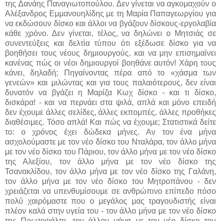
της Δανάης Παναγιωτοπούλου.
Δεν γίνεται να αγκομαχούν ο
Αλέξανδρος Εμμανουηλίδης με τη Μαρία Παπαγεωργίου για
να εκδώσουν δίσκο και άλλοι να βγάζουν δίσκους-εργολαβία
κάθε χρόνο. Δεν γίνεται, τέλος, να δηλώνει ο Μητσιάς σε
συνεντεύξεις και δελτία τύπου ότι εξέδωσε δίσκο για να
βοηθήσει τους νέους δημιουργούς, και να μην επισημαίνει
κανένας πώς οι νέοι δημιουργοί βοηθάνε αυτόν! Χάρη τους
κάνει, δηλαδή; Πηγαίνοντας πέρα από το «χάσμα των
γενεών» και μιλώντας και για τους παλαιότερους, δεν είναι
δυνατόν να βγάζει η Μαρίζα Κωχ δίσκο - και τι δίσκο,
δισκάρα! - και να περνάει στα ψιλά, απλά και μόνο επειδή
δεν έχουμε άλλες σελίδες, άλλες εκπομπές, άλλες προθήκες
διαθέσιμες. Τόσο απλά! Και πώς να έχουμε; Στατιστικά δείτε
το: ο χρόνος έχει δώδεκα μήνες. Αν τον ένα μήνα
ασχολούμαστε με τον νέο δίσκο του Νταλάρα, τον άλλο μήνα
με τον νέο δίσκο του Πάριου, τον άλλο μήνα με τον νέο δίσκο
της Αλεξίου, τον άλλο μήνα με τον νέο δίσκο της
Τσανακλίδου, τον άλλο μήνα με τον νέο δίσκο της Γαλάνη,
τον άλλο μήνα με τον νέο δίσκο του Μητροπάνου - δεν
χρειάζεται να υπενθυμίσουμε σε ανθρώπινο επίπεδο πόσο
πολύ χαιρόμαστε που ο μεγάλος μας τραγουδιστής είναι
πλέον καλά στην υγεία του - τον άλλο μήνα με τον νέο δίσκο
της Πρωτοψάλτη, τον άλλον μήνα με τον νέο δίσκο του