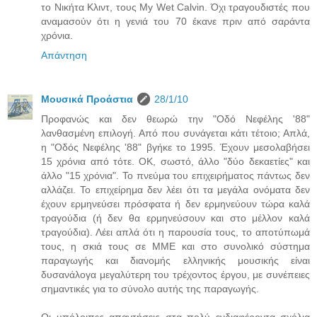
το Νικήτα Κλιντ, τους My Wet Calvin. Όχι τραγουδιστές που
αναμασούν ότι η γενιά του 70 έκανε πριν από σαράντα
χρόνια.
Απάντηση
Μουσικά Προάστια
28/1/10
Προφανώς και δεν θεωρώ την "Οδό Νεφέλης '88"
λανθασμένη επιλογή. Από που συνάγεται κάτι τέτοιο; Απλά,
η "Οδός Νεφέλης '88" βγήκε το 1995. Έχουν μεσολαβήσει
15 χρόνια από τότε. ΟΚ, σωστό, άλλο "δύο δεκαετίες" και
άλλο "15 χρόνια". Το πνεύμα του επιχειρήματος πάντως δεν
αλλάζει. Το επιχείρημα δεν λέει ότι τα μεγάλα ονόματα δεν
έχουν ερμηνεύσει πρόσφατα ή δεν ερμηνεύουν τώρα καλά
τραγούδια (ή δεν θα ερμηνεύσουν και στο μέλλον καλά
τραγούδια). Λέει απλά ότι η παρουσία τους, το αποτύπωμά
τους, η σκιά τους σε ΜΜΕ και στο συνολικό σύστημα
παραγωγής και διανομής ελληνικής μουσικής είναι
δυσανάλογα μεγαλύτερη του τρέχοντος έργου, με συνέπειες
σημαντικές για το σύνολο αυτής της παραγωγής.
Οι υπόλοιπες απαντήσεις στα πολύ ενδιαφέροντα σχόλια