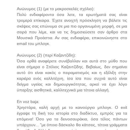
Ανώνυμος (1) (με το μακροσκελές σχόλιο):
Πολύ ενδιαφέροντα όσα λετε, τα ερωτήματά σας είναι
τρομερά επίκαιρα. Έχετε ανοιχτή πρόσκληση να βάλετε τις
σκέψεις σας επώνυμα σε μια πιο οργανωμένη μορφή, σε μια
σειρά που λέμε, και να τις δημοσιεύσετε σαν άρθρο στα
Μουσικά Προάστια. Αν σας ενδιαφέρει, επικοινώνηστε στο
email του μπλογκ.
Ανώνυμος (2) (περί Καζαντζίδη):
Όσα ορθά αναφέρετε συνέβαλλαν και αυτά στο μύθο που
είναι σήμερα ο Στέλιος Καζαντζίδης. Βεβαίως, δεν σημαίνει
αυτό ότι είναι κακός ο πειραματισμός και η εξέλιξη στην
καριέρα ενός καλλιτέχνη, ίσα ίσα που συχνά αυτό είναι
δείγμα υγείας και δημιουργικότητας, αρκεί να έχει λόγο
ύπαρξης αισθητικά, καλλιτεχνικά μια τέτοια αλλαγή.
En voz baja:
Χρηστάρα, καλή αρχή με το καινούργιο μπλογκ. O exit
έγραψε τη δική του ιστορία στο διαδίκτυο, εμπρός για τα
επόμενα! Όσο για τα δεινοσαυράκια, όσα τέλος πάντων
υπάρχουν... "με όποιο δάσκαλο θα κάτσεις, τέτοια γράμματα