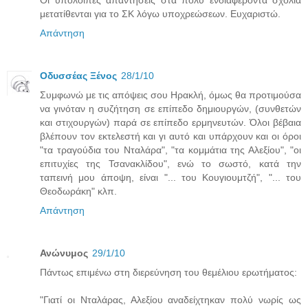
μετατίθενται για το ΣΚ λόγω υποχρεώσεων. Ευχαριστώ.
Απάντηση
Οδυσσέας Ξένος
28/1/10
Συμφωνώ με τις απόψεις σου Ηρακλή, όμως θα προτιμούσα
να γινόταν η συζήτηση σε επίπεδο δημιουργών, (συνθετών
και στιχουργών) παρά σε επίπεδο ερμηνευτών. Όλοι βέβαια
βλέπουν τον εκτελεστή και γι αυτό και υπάρχουν και οι όροι
"τα τραγούδια του Νταλάρα", "τα κομμάτια της Αλεξίου", "οι
επιτυχίες της Τσανακλίδου", ενώ το σωστό, κατά την
ταπεινή μου άποψη, είναι "... του Κουγιουμτζή", "... του
Θεοδωράκη" κλπ.
Απάντηση
Ανώνυμος
29/1/10
Πάντως επιμένω στη διερεύνηση του θεμέλιου ερωτήματος:
"Γιατί οι Νταλάρας, Αλεξίου αναδείχτηκαν πολύ νωρίς ως