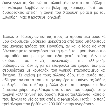
έκανε γνωστό; Και ενώ οι παλαιοί μένουν στο απυρόβλητο,
οι νεότεροι λαμβάνουν τα βέλη της κριτικής. Γιατί τόση
δυσαρέσκεια επειδή η φωνή του Χαρούλη μοιάζει με του
Ξυλούρη; Μας περισσεύει δηλαδή;
Τελικά, ο Πάριος, αν και ως προς τα προσωπικά μουσικά
μου ακούσματα βρίσκεται μακρύτερα από τους υπόλοιπους
της μαγικής τριάδας του Πανούση, αν και ο ίδιος αδίκησε
βάναυσα με το ρεπερτόριό του τη φωνή του, μου είναι ο πιο
συμπαθής και με την πιο αξιοπρεπή στάση. Δεν τον
ακούσαμε σε κοινές συνεντεύξεις της ελληνικής
ραδιοφωνίας, δεν βγήκε σε εξώφυλλα του χώρου, δεν μας
σερβιρίστηκε με κουταλάκι του γλυκού επιχρυσωμένο και
έντεχνο. Σε σχέση με τους άλλους δύο, είναι αυτός που
αδίκησε τον εαυτό του και την καριέρα του κάνοντας λάθος
επιλογές, ούτε συζήτηση. Αλλά ξέρει που ανήκει και δεν
διεκδικεί χώρο μεγαλύτερο από αυτόν που αρμόζει στην
τωρινή καλλιτεχνική του δράση. Και ας τρελαίνονται κάποιοι
που έβγαλε το νέο
cd
του από μια εφημερίδα. Γιατί; Πιο πολύ
τρελαίνομαι που βρέθηκαν 200.000 να την αγοράσουν…