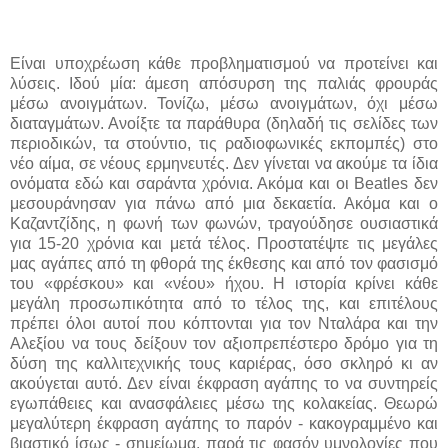
Είναι υποχρέωση κάθε προβληματισμού να προτείνει και
λύσεις. Ιδού μία: άμεση απόσυρση της παλιάς φρουράς
μέσω ανοιγμάτων. Τονίζω, μέσω ανοιγμάτων, όχι μέσω
διαταγμάτων. Ανοίξτε τα παράθυρα (δηλαδή τις σελίδες των
περιοδικών, τα στούντιο, τις ραδιοφωνικές εκπομπές) στο
νέο αίμα, σε νέους ερμηνευτές. Δεν γίνεται να ακούμε τα ίδια
ονόματα εδώ και σαράντα χρόνια. Ακόμα και οι
Beatles
δεν
μεσουράνησαν για πάνω από μια δεκαετία. Ακόμα και ο
Καζαντζίδης, η φωνή των φωνών, τραγούδησε ουσιαστικά
για 15-20
χρόνια και μετά τέλος. Προστατέψτε τις μεγάλες
μας αγάπες από τη φθορά της έκθεσης και από τον φασισμό
του «φρέσκου» και «νέου» ήχου. Η ιστορία κρίνει κάθε
μεγάλη προσωπικότητα από το τέλος της, και επιτέλους
πρέπει όλοι αυτοί που κόπτονται για τον Νταλάρα και την
Αλεξίου να τους δείξουν τον αξιοπρεπέστερο δρόμο για τη
δύση της καλλιτεχνικής τους καριέρας, όσο σκληρό κι αν
ακούγεται αυτό. Δεν είναι έκφραση αγάπης το να συντηρείς
εγωπάθειες και ανασφάλειες μέσω της κολακείας. Θεωρώ
μεγαλύτερη έκφραση αγάπης το παρόν - κακογραμμένο και
βιαστικό ίσως - σημείωμα, παρά τις φασόν υμνολογίες που