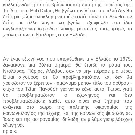
καλλιτέχνιδα, η οποία βρίσκεται στη δύση της καριέρας της.
Το ίδιο και ο
Bob Dylan,
θα βγάλει τον δίσκο του αλλά δεν θα
δείτε μια χώρα ολόκληρη να τρέχει από πίσω του. Δεν θα τον
δείτε, με άλλα λόγια, να βγαίνει εξώφυλλο στο ίδιο
αγγλοσαξονικό περιοδικό λαϊκής μουσικής τρεις φορές το
χρόνο, όπως ο Νταλάρας στην Ελλάδα.
Αν ένας εξωγήινος που επισκέφθηκε την Ελλάδα το 1975,
ξαναέκανε μια βόλτα σήμερα, θα έτριβε τα μάτια του:
Νταλάρας, Πάριος, Αλεξίου, σαν να μην πέρασε μια μέρα.
Είμαι σίγουρος ότι θα προβληματιζόταν, και δεν θα
χρειαζόταν να ξέρει τον - ομώνυμο με τον τίτλο του άρθρου -
στίχο του Τζίμη Πανούση για να το κάνει αυτό. Τώρα, γιατί
θα προβληματιζόταν ο εξωγήινος και δεν
προβληματιζόμαστε εμείς, αυτό είναι ένα ζήτημα που
ανάγεται στο χώρο της πολιτικής οικονομίας, της
κοινωνιολογίας της τέχνης, και της κοινωνικής ψυχολογίας.
Ίσως και της αστρονομίας, δηλαδή, αν μιλάμε για φιλότεχνο
εξωγήινο.
ηρ.οικ
.