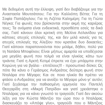
Με δεδομένη αυτή την έλλειψη, γιατί δεν διαβάζουμε για την
Αναστασία Μουτσάτσου; Για την Καλλιόπη Βέττα; Για τη
Σοφία Παπάζογλου; Για τη Λιζέττα Καλημέρη; Για τη Γιώτα
Νέγκα; Για φωνές που βρίσκονται στην ακμή της καριέρας
τους; Τα ονόματα είναι ενδεικτικά, προσθέστε εσείς τα δικά
σας. Γιατί κάνουν όλοι κριτική στη Μελίνα Ασλανίδου για
κάποιες ατυχείς επιλογές της, και δεν μιλά κανείς για τις
ατυχείς επιλογές της Αλεξίου που κρατάνε δυο δεκαετίες;
Γιατί κάποιοι παραπονιούνται που μιλάμε, δήθεν, πολύ για
τη Νατάσα Μποφίλιου; Είναι μήπως αμαρτία να υποδέχεσαι
μια μεγάλη φωνή που τολμά να είναι ηλικίας κάτω των
τριάντα; Γιατί η Αρετή Κετιμέ έπρεπε να έχει μπάρμπα στην
Κορώνη για να βγάλει - επιτέλους!!! - προσωπικό δίσκο; Ως
πότε θα κάνει ο Γεράσιμος Ανδρεάτος δεύτερη φωνή στον
Νταλάρα στο Μέγαρο; Και σε ποια ηλικία θα πρέπει να
φτάσει ο Ανδρεάτος για να ανοίξει το Μέγαρο μόνο γι’ αυτόν;
Γιατί ξεχάσαμε την παθιασμένη ερμηνεία του Παντελή
Θεοχαρίδη στη «Μικρή Πατρίδα» και γιατί χρειάστηκε ο
Νταλάρας για να κάνει γνωστό το τραγούδι; Γιατί δεν ακούω
λέξη για τον Κώστα Μάντζιο την ώρα που ο Νταλάρας
διασκευάζει το «Απόψε γίνε», τραγούδι που ο Μάντζιος