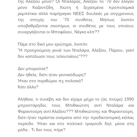
της Αλεξίου μόνο? Οι Νταλάρας, Αλεξίου το '70 δεν έλεγαν
μόνο Καζαντζίδη, Χιώτη ή ξεχασμένα προπολεμικά
ρεμπέτικα αλλά παρήγαγαν ΝΕΕΣ δουλειές με σύγχρονους
της εποχής του '70 συνθέτες. Μήπως λοιπόν
υποβαθμίζονται σκοπίμως οι συνθέτες με τους οποίους
συνεργάζονται οι Μποφίλιου, Νέγκα κλπ??
Πάμε στο δικό μου ερώτημα, λοιπόν:
"Η προηγούμενη γενιά των Νταλάρα, Αλεξίου, Πάριου, γιατί
δεν καπέλωσε τους τελευταίους"???
Δεν μπορούσε?
Δεν ήθελε, διότι ήταν γενναιόδωρη?
Ήταν στο περιθώριο πχ πολιτικά?
Κάτι άλλο?
Αλήθεια, τι συνέβη και δεν είχαμε μέχρι το (ας πούμε) 1990
μπροστάρηδες τους Μπιθικώτση αντί Νταλάρα και
Φαραντούρη αντί Αλεξίου??? Μπιθικώτσης και Φαραντούρη,
διότι ήταν τεράστια ονόματα από την προδικτατορική κιόλας
περίοδο. Ήταν και στο πολιτικό τραγούδι δηλ. μέσα στη
μόδα.. Τι δεν τους πήγε?