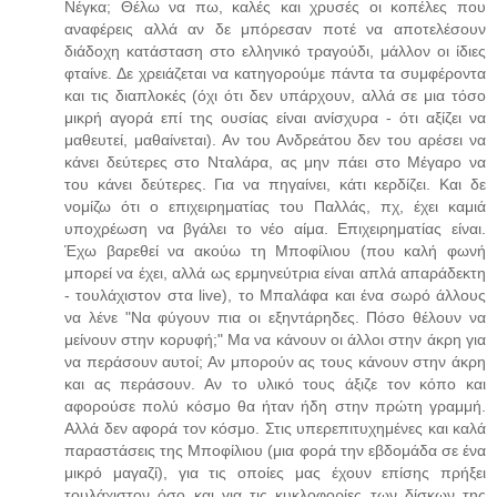
Νέγκα; Θέλω να πω, καλές και χρυσές οι κοπέλες που
αναφέρεις αλλά αν δε μπόρεσαν ποτέ να αποτελέσουν
διάδοχη κατάσταση στο ελληνικό τραγούδι, μάλλον οι ίδιες
φταίνε. Δε χρειάζεται να κατηγορούμε πάντα τα συμφέροντα
και τις διαπλοκές (όχι ότι δεν υπάρχουν, αλλά σε μια τόσο
μικρή αγορά επί της ουσίας είναι ανίσχυρα - ότι αξίζει να
μαθευτεί, μαθαίνεται). Αν του Ανδρεάτου δεν του αρέσει να
κάνει δεύτερες στο Νταλάρα, ας μην πάει στο Μέγαρο να
του κάνει δεύτερες. Για να πηγαίνει, κάτι κερδίζει. Και δε
νομίζω ότι ο επιχειρηματίας του Παλλάς, πχ, έχει καμιά
υποχρέωση να βγάλει το νέο αίμα. Επιχειρηματίας είναι.
Έχω βαρεθεί να ακούω τη Μποφίλιου (που καλή φωνή
μπορεί να έχει, αλλά ως ερμηνεύτρια είναι απλά απαράδεκτη
- τουλάχιστον στα live), το Μπαλάφα και ένα σωρό άλλους
να λένε "Να φύγουν πια οι εξηντάρηδες. Πόσο θέλουν να
μείνουν στην κορυφή;" Μα να κάνουν οι άλλοι στην άκρη για
να περάσουν αυτοί; Αν μπορούν ας τους κάνουν στην άκρη
και ας περάσουν. Αν το υλικό τους άξιζε τον κόπο και
αφορούσε πολύ κόσμο θα ήταν ήδη στην πρώτη γραμμή.
Αλλά δεν αφορά τον κόσμο. Στις υπερεπιτυχημένες και καλά
παραστάσεις της Μποφίλιου (μια φορά την εβδομάδα σε ένα
μικρό μαγαζί), για τις οποίες μας έχουν επίσης πρήξει
τουλάχιστον όσο και για τις κυκλοφορίες των δίσκων της