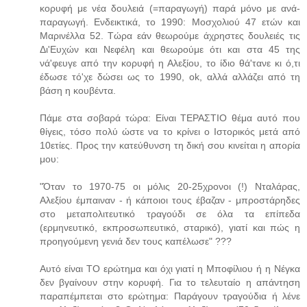
κορυφή με νέα δουλειά (=παραγωγή) παρά μόνο με ανά-
παραγωγή. Ενδεικτικά, το 1990: Μοσχολιού 47 ετών και
Μαρινέλλα 52. Τώρα εάν θεωρούμε άχρηστες δουλειές τις
Δι'Ευχών και Νεφέλη και θεωρούμε ότι και στα 45 της
νά'φευγε από την κορυφή η Αλεξίου, το ίδιο θά'τανε κι ό,τι
έδωσε τό'χε δώσει ως το 1990, ok, αλλά αλλάζει από τη
βάση η κουβέντα.
Πάμε στα σοβαρά τώρα: Είναι ΤΕΡΑΣΤΙΟ θέμα αυτό που
θίγεις, τόσο πολύ ώστε να το κρίνει ο Ιστορικός μετά από
10ετίες. Προς την κατεύθυνση τη δική σου κινείται η απορία
μου:
"Όταν το 1970-75 οι μόλις 20-25χρονοι (!) Νταλάρας,
Αλεξίου έμπαιναν - ή κάποιοι τους έβαζαν - μπροστάρηδες
στο μεταπολιτευτικό τραγούδι σε όλα τα επίπεδα
(ερμηνευτικό, εκπροσωπευτικό, σταρικό), γιατί και πώς η
προηγούμενη γενιά δεν τους καπέλωσε" ???
Αυτό είναι ΤΟ ερώτημα και όχι γιατί η Μποφίλιου ή η Νέγκα
δεν βγαίνουν στην κορυφή. Για το τελευταίο η απάντηση
παραπέμπεται στο ερώτημα: Παράγουν τραγούδια ή λένε