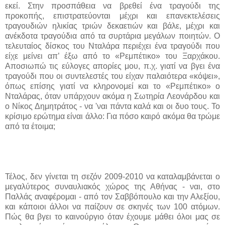
εκεί. Στην προσπάθεια να βρεθεί ένα τραγούδι της
προκοπής, επιστρατεύονται μέχρι και επανεκτελέσεις
τραγουδιών ηλικίας τριών δεκαετιών και βάλε, μέχρι και
ανέκδοτα τραγούδια από τα συρτάρια μεγάλων ποιητών
.
Ο
τελευταίος δίσκος του Νταλάρα περιέχει ένα τραγούδι που
είχε μείνει απ’ έξω από το «Ρεμπέτικο» του Ξαρχάκου.
Αποσιωπώ τις εύλογες απορίες μου, π.χ. γιατί να βγει ένα
τραγούδι που οι συντελεστές του είχαν παλαιότερα «κόψει»,
όπως επίσης γιατί να κληρονομεί και το «Ρεμπέτικο» ο
Νταλάρας, όταν υπάρχουν ακόμα η Σωτηρία Λεονάρδου και
ο Νίκος Δημητράτος - να 'ναι πάντα καλά και οι δυο τους. Το
κρίσιμο ερώτημα είναι άλλο: Για πόσο καιρό ακόμα θα τρώμε
από τα έτοιμα;
Τέλος, δεν γίνεται τη σεζόν 2009-2010 να καταλαμβάνεται ο
μεγαλύτερος συναυλιακός χώρος της Αθήνας - ναι, στο
Παλλάς αναφέρομαι - από τον Σαββόπουλο και την Αλεξίου,
και κάποιοι άλλοι να παίζουν σε σκηνές των 100 ατόμων.
Πώς θα βγει το καινούργιο όταν έχουμε μάθει όλοι μας σε