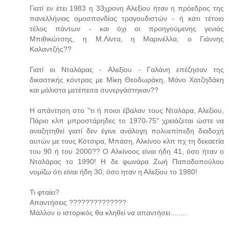
Γιατί εν έτει 1983 η 33χρονη Αλεξίου ήταν η πρόεδρος της
πανελλήνιας ομοσπονδίας τραγουδιστών - ή κάτι τέτοιο
τέλος πάντων - και όχι οι προηγούμενης γενιάς
Μπιθικώτσης, η Μ.Λίντα, η Μαρινέλλα, ο Γιάννης
Καλαντζής??
Γιατί οι Νταλάρας - Αλεξίου - Γαλάνη επέζησαν της
δικαστικής κόντρας με Μίκη Θεοδωράκη, Μάνο Χατζηδάκη
και μάλιστα μετέπειτα συνεργάστηκαν??
Η απάντηση στο "τι ή ποιοι έβαλαν τους Νταλάρα, Αλεξίου,
Πάριο κλπ μπροστάρηδες το 1970-75" χρειάζεται ώστε να
αναζητηθεί γιατί δεν έγινε ανάλογη πολυεπίπεδη διαδοχή
αυτών με τους Κότσιρα, Μπάση, Αλκίνοο κλπ πχ τη δεκαετία
του 90 ή του 2000?? Ο Αλκίνοος είναι ήδη 41, όσο ήταν ο
Νταλάρας το 1990! Η δε φωνάρα Ζωή Παπαδοπούλου
νομίζω ότι είναι ήδη 30, όσο ηταν η Αλεξίου το 1980!
Τι φταίει?
Απαντήσεις ??????????????
Μάλλον ο ιστορικός θα κληθεί να απαντήσει........