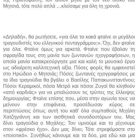
Μητσιά, τότε πολύ απλά …κλείσαμε για όλη τη χρονιά.
«Δηλαδή», θα ρωτήσετε, «για όλα τα κακά φταίνε οι μεγάλοι
τραγουδιστές του ελληνικού πενταγράμμου;». Όχι, δεν φταίνε
για όλα. Φταίνε όμως για αρκετά. Φταίνε που έβαλαν τη
σφραγίδα τους στη μανία των ζωντανών ηχογραφήσεων, η
οποία μανία κατακρεούργησε μια και καλή το μουσικό έργο
ως αδιαίρετη καλλιτεχνική αξία. Πόσες φορές θα εμφανιστεί
στο Ηρώδειο ο Μητσιάς; Πόσες ζωντανές ηχογραφήσεις με
τα ίδια τραγούδια θα βγάλει ο Βασίλης Παπακωνσταντίνου;
Πόσοι Κεραμικοί, πόσα Μετρό και πόσοι Ζυγοί θα κληθούν
«από καρδιάς» για να μπαλώσουν τις τρύπες της έλλειψης
δημιουργίας; Φταίνε επίσης που, μέσα στην αγωνία τους να
μείνουν στην επιφάνεια, προσέδωσαν κύρος σε
περιπτώσεις όπως αυτή του καθ’ όλα συμπαθούς Μιχάλη
Χατζηγιάννη και των αισθητικά συνοδοιπόρων του. Μας
δίνει τραγούδια ο Μιχάλης; Τον υμνούμε και το ρίχνουμε
στον «φρέσκο ήχο». Δεν μας δίνει; Τότε στρεφόμαστε στο
«ποιοτικό». Συνήθως κάνουμε και τα δύο
,
μια εδώ και μια