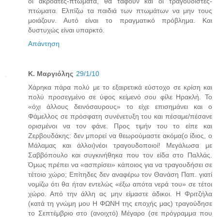
οι ακροατές-πτώματα, θα ταφούν και οι τραγουδιστές-
πτώματα. Ελπίζω τα παιδιά των πτωμάτων να μην τους
μοιάζουν. Αυτό είναι το πραγματικό πρόβλημα. Και
δυστυχώς είναι υπαρκτό.
Απάντηση
Κ. Μαργιόλης
29/1/10
Χάρηκα πάρα πολύ με το εξαιρετικά εύστοχο σε κρίση και
πολύ προσεγμένο σε ύφος κείμενό σου φίλε Ηρακλή. Το
«όχι άλλους δεινόσαυρους» το είχε επισημάνει και ο
Φάμελλος σε πρόσφατη συνένετυξη του και πέσαμε/πέσανε
ορισμένοι να τον φάνε. Προς τιμήν του το είπε και
Ζερβουδάκης: δεν μπορεί να θεωρούμαστε ακόμα(ο ίδιος, ο
Μάλαμας και άλλοι)νέοι τραγουδοποιοί! Μεγάλωσα με
Σαββόπουλο και συγκινήθηκα που τον είδα στο Παλλάς.
Όμως πρέπει να «ασπρίσει» κάποιος για να τραγουδήσει σε
τέτοιο χώρο; Επίτηδες δεν αναφέρω τον Θανάση Παπ. γιατί
νομίζω ότι θα ήταν εντελώς «έξω απότα νερά του» σε τέτοι
χώρο. Από την άλλη ας μην είμαστε άδικοι. Η Φριτζήλα
(κατά τη γνώμη μου Η ΦΩΝΗ της εποχής μας) τραγούδησε
το Σεπτέμβριο στο (ανοιχτό) Μέγαρο (σε πρόγραμμα που