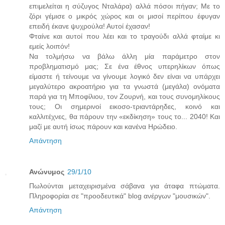
επιμελείται η σύζυγος Νταλάρα) αλλά πόσοι πήγαν; Με το
ζόρι γέμισε ο μικρός χώρος και οι μισοί περίπου έφυγαν
επειδή έκανε ψυχρούλα! Αυτοί έχασαν!
Φταίνε και αυτοί που λέει και το τραγούδι αλλά φταίμε κι
εμείς λοιπόν!
Να τολμήσω να βάλω άλλη μία παράμετρο στον
προβληματισμό μας; Σε ένα έθνος υπερηλίκων όπως
είμαστε ή τείνουμε να γίνουμε λογικό δεν είναι να υπάρχει
μεγαλύτερο ακροατήριο για τα γνωστά (μεγάλα) ονόματα
παρά για τη Μποφίλιου, τον Ζουρνή, και τους συνομηλίκους
τους; Οι σημερινοί εικοσο-τριαντάρηδες, κοινό και
καλλιτέχνες, θα πάρουν την «εκδίκηση» τους το... 2040! Και
μαζί με αυτή ίσως πάρουν και κανένα Ηρώδειο.
Απάντηση
Ανώνυμος
29/1/10
Πωλούνται μεταχειρισμένα σάβανα για άταφα πτώματα.
Πληροφορίαι σε "προοδευτικά" blog ανέργων "μουσικών".
Απάντηση