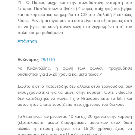
ΥΓ: Ο Πάριος μέχρι και στην πολυδάπανη εκπομπή του
Σπύρου Παπδόπουλου βγήκε (2 φορές παίχτηκε) και βγήκε
και σε κυριακάτικη εφημερίδα το CD του. Δηλαδή 2 εύκολες
λύσεις. Δεν είμαι σίγουρος ότι αυτό είναι πιο αξιοπρεπές από
το να βγεις σε κοινή συνέντευξη στο ξεγραμμένο από τον
πολύ κόσμο ραδιόφωνο.
Απάντηση
Ανώνυμος
28/1/10
>o Καζαντζίδης, η φωνή των φωνών, τραγούδησε
ουσιαστικά για 15-20 χρόνια και μετά τέλος.<
Σωστό διότι ο Καζαντζίδης δεν άλλαξε στυλ τραγουδιού, δεν
εκσυγχρονίστηκε για να μείνει στην κορυφή. Ούτε videoclip
δεν καταδέχτηκε να κάνει. Πχ ο Νταλάρας είπε τα latin και
αυτός ήταν 1 από τους 2 πιο πετυχημένους του δίσκους.
Το θέμα είναι "αν μένοντας 40 και όχι 20 χρόνια στην κορυφή
(εξυπακούεται μέσω διαφορετικών μουσικών στυλ διότι
αλλιώς η πτώση έρχεται στα 15-20 χρόνια) έχεις να
προσφέρεις κάτι που οι άλλοι δεν το κάνουν".