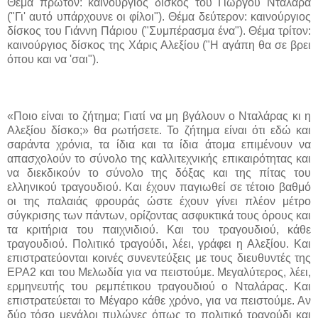
Θέμα πρώτον: καινούργιος δίσκος του Γιώργου Νταλάρα
("Γι' αυτό υπάρχουνε οι φίλοι"). Θέμα δεύτερον: καινούργιος
δίσκος του Γιάννη Πάριου ("Συμπέρασμα ένα"). Θέμα τρίτον:
καινούργιος δίσκος της Χάρις Αλεξίου ("Η αγάπη θα σε βρει
όπου και να 'σαι").
«Ποιο είναι το ζήτημα; Γιατί να μη βγάλουν ο Νταλάρας κι η
Αλεξίου δίσκο;» θα ρωτήσετε. Το ζήτημα είναι ότι εδώ και
σαράντα χρόνια, τα ίδια και τα ίδια άτομα επιμένουν να
απασχολούν το σύνολο της καλλιτεχνικής επικαιρότητας και
να διεκδικούν το σύνολο της δόξας και της πίτας του
ελληνικού τραγουδιού. Και έχουν παγιωθεί σε τέτοιο βαθμό
οι της παλαιάς φρουράς ώστε έχουν γίνει πλέον μέτρο
σύγκρισης των πάντων, ορίζοντας ασφυκτικά τους όρους και
τα κριτήρια του παιχνιδιού. Και του τραγουδιού, κάθε
τραγουδιού. Πολιτικό τραγούδι, λέει, γράφει η Αλεξίου. Και
επιστρατεύονται κοινές συνεντεύξεις με τους διευθυντές της
ΕΡΑ2 και του Μελωδία για να πειστούμε. Μεγαλύτερος, λέει,
ερμηνευτής του ρεμπέτικου τραγουδιού ο Νταλάρας. Και
επιστρατεύεται το Μέγαρο κάθε χρόνο, για να πειστούμε. Αν
δύο τόσο μεγάλοι πυλώνες όπως το πολιτικό τραγούδι και