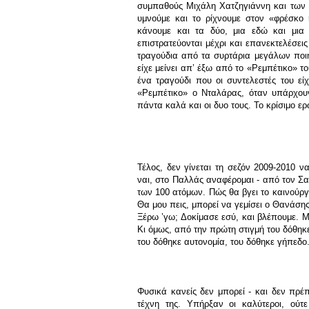
συμπαθούς Μιχάλη Χατζηγιάννη και των α
υμνούμε και το ρίχνουμε στον «φρέσκο 
κάνουμε και τα δύο
,
μια εδώ και μια 
επιστρατεύονται μέχρι και επανεκτελέσεις
τραγούδια από τα συρτάρια μεγάλων ποι
είχε μείνει απ’ έξω από το «Ρεμπέτικο» τ
ένα τραγούδι που οι συντελεστές του εί
«Ρεμπέτικο» ο Νταλάρας, όταν υπάρχουν
πάντα καλά και οι δυο τους. Το κρίσιμο ε
Τέλος, δεν γίνεται τη σεζόν 2009-2010 
ναι, στο Παλλάς αναφέρομαι - από τον Σα
των 100 ατόμων. Πώς θα βγει το καινούργι
Θα μου πεις, μπορεί να γεμίσει ο Θανάση
Ξέρω ’γω; Δοκίμασε εσύ, και βλέπουμε. 
Κι όμως, από την πρώτη στιγμή του δόθηκ
του δόθηκε αυτονομία, του δόθηκε γήπεδο
Φυσικά κανείς δεν μπορεί - και δεν πρέ
τέχνη της. Υπήρξαν οι καλύτεροι, ούτ