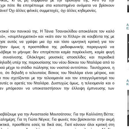
όνικας, κι ας μη συμφωνώ με την ορολογία της. Αντί να την
χρι πότε θα επιτρέπουμε στα κατεστημένα ονόματα να βρίσκουν
νει! Όχι άλλες φιλικές συμμετοχές, όχι άλλες κηδεμονίες.
Α
Ε
ικτικοί του πανικού της. Η Τάνια Τσανακλίδου αποκάλεσε τον καλό
», «συμπλεγματικό» και «κάτι σαν το Χίτλερ» σε κουβέντα της με
ησε αυτός να γράψει μια όχι και τόσο υμνητική κριτική για τον
ου ήταν όμως η προσπάθεια της ραδιοφωνικής παραγωγού να
άβαμε το μήνυμα: δεν επιτρέπεται καμία παρέκκλιση, καμία φυγή
συναίνεσης. Ολόκληρες μουσικές ιστοσελίδες και περιοδικά
 δηλαδή υπέρ της παρουσίασης του νέου δίσκου του Νταλάρα από το
ού μέχρι το στάδιο πώλησης του νιοστού αντιτύπου. Ταυτόχρονα, η
ο, ότι δηλαδή ο τελευταίος δίσκος του Νταλάρα είναι μέτριος, και
α που σχετίζονται με την τελειομανία και τον επαγγελματισμό του
Α
αυτές οι αρετές του Νταλάρα. Δυστυχώς όμως, η τελειομανία και ο
Κ
δεν μπόρεσαν να υποκαταστήσουν την έλλειψη έμπνευσης των
διαβάζουμε για την Αναστασία Μουτσάτσου; Για την Καλλιόπη Βέττα;
Καλημέρη; Για τη Γιώτα Νέγκα; Για φωνές που βρίσκονται στην ακμή
ικτικά, προσθέστε εσείς τα δικά σας. Γιατί κάνουν όλοι κριτική στη