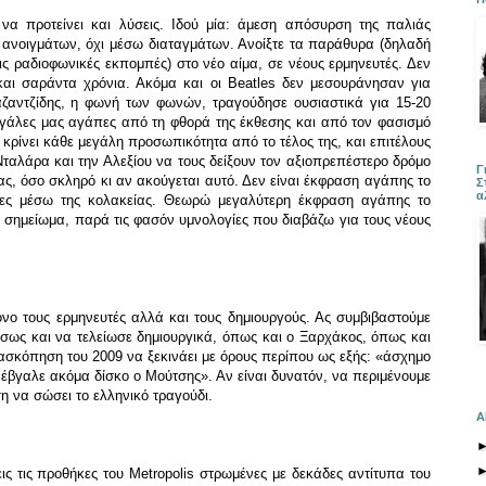
α προτείνει και λύσεις. Ιδού μία: άμεση απόσυρση της παλιάς
ανοιγμάτων, όχι μέσω διαταγμάτων. Ανοίξτε τα παράθυρα (δηλαδή
 τις ραδιοφωνικές εκπομπές) στο νέο αίμα, σε νέους ερμηνευτές. Δεν
και σαράντα χρόνια. Ακόμα και οι
Beatles
δεν μεσουράνησαν για
ζαντζίδης, η φωνή των φωνών, τραγούδησε ουσιαστικά για 15-20
μεγάλες μας αγάπες από τη φθορά της έκθεσης και από τον φασισμό
 κρίνει κάθε μεγάλη προσωπικότητα από το τέλος της, και επιτέλους
Νταλάρα και την Αλεξίου να τους δείξουν τον αξιοπρεπέστερο δρόμο
Γ
ρας, όσο σκληρό κι αν ακούγεται αυτό. Δεν είναι έκφραση αγάπης το
Σ
α
ιες μέσω της κολακείας. Θεωρώ μεγαλύτερη έκφραση αγάπης το
- σημείωμα, παρά τις φασόν υμνολογίες που διαβάζω για τους νέους
.
όνο τους ερμηνευτές αλλά και τους δημιουργούς. Ας συμβιβαστούμε
 ίσως και να τελείωσε δημιουργικά, όπως και ο Ξαρχάκος, όπως και
ασκόπηση του 2009 να ξεκινάει με όρους
περίπου ως εξής: «άσχημο
 έβγαλε ακόμα δίσκο ο Μούτσης». Αν είναι δυνατόν, να περιμένουμε
ση να σώσει το ελληνικό τραγούδι.
Α
εις τις προθήκες του
Metropolis
στρωμένες με δεκάδες αντίτυπα του