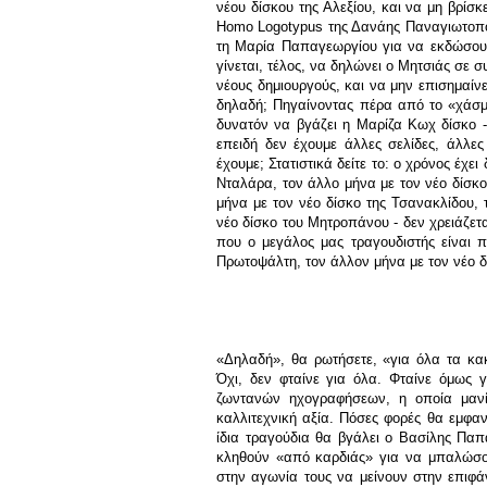
νέου δίσκου της Αλεξίου, και να μη βρίσ
Homo Logotypus
της Δανάης Παναγιωτοπ
τη Μαρία Παπαγεωργίου για να εκδώσουν
γίνεται, τέλος, να δηλώνει ο Μητσιάς σε σ
νέους δημιουργούς, και να μην επισημαίνε
δηλαδή; Πηγαίνοντας πέρα από το «χάσμα
δυνατόν να βγάζει η Μαρίζα Κωχ δίσκο - 
επειδή δεν έχουμε άλλες σελίδες, άλλε
έχουμε; Στατιστικά δείτε το: ο χρόνος έχ
Νταλάρα, τον άλλο μήνα με τον νέο δίσκο 
μήνα με τον νέο δίσκο της Τσανακλίδου, 
νέο δίσκο του Μητροπάνου - δεν χρειάζε
που ο μεγάλος μας τραγουδιστής είναι π
Πρωτοψάλτη, τον άλλον μήνα με τον νέο δ
«Δηλαδή», θα ρωτήσετε, «για όλα τα κακ
Όχι, δεν φταίνε για όλα. Φταίνε όμως 
ζωντανών ηχογραφήσεων, η οποία μανί
καλλιτεχνική αξία. Πόσες φορές θα εμφα
ίδια τραγούδια θα βγάλει ο Βασίλης Παπ
κληθούν «από καρδιάς» για να μπαλώσουν
στην αγωνία τους να μείνουν στην επιφ