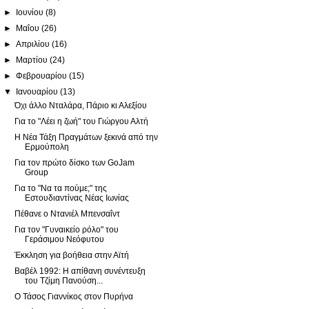
►
Ιουνίου
(8)
►
Μαΐου
(26)
►
Απριλίου
(16)
►
Μαρτίου
(24)
►
Φεβρουαρίου
(15)
▼
Ιανουαρίου
(13)
Όχι άλλο Νταλάρα, Πάριο κι Αλεξίου
Για το "Λέει η ζωή" του Γιώργου Αλτή
Η Νέα Τάξη Πραγμάτων ξεκινά από την
Ερμούπολη
Για τον πρώτο δίσκο των GoJam
Group
Για το "Να τα πούμε;" της
Εστουδιαντίνας Νέας Ιωνίας
Πέθανε ο Ντανιέλ Μπενσαΐντ
Για τον "Γυναικείο ρόλο" του
Γεράσιμου Νεόφυτου
Έκκληση για βοήθεια στην Αϊτή
Βαβέλ 1992: Η απίθανη συνέντευξη
του Τζίμη Πανούση...
Ο Τάσος Γιαννίκος στον Πυρήνα