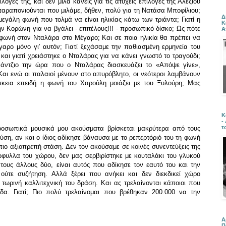
ογές της, και δεν μιλά κανείς για τις ατυχείς επιλογές της Αλεξίου
 παραπονιούνται που μιλάμε, δήθεν, πολύ για τη Νατάσα Μποφίλιου;
Δ
εγάλη φωνή που τολμά να είναι ηλικίας κάτω των τριάντα; Γιατί η
Κ
ν Κορώνη για να βγάλει - επιτέλους!!! - προσωπικό δίσκο; Ως πότε
Α
 φωνή στον Νταλάρα στο Μέγαρο; Και σε ποια ηλικία θα πρέπει να
γαρο μόνο γι’ αυτόν; Γιατί ξεχάσαμε την παθιασμένη ερμηνεία του
αι γιατί χρειάστηκε ο Νταλάρας για να κάνει γνωστό το τραγούδι;
άντζιο την ώρα που ο Νταλάρας διασκευάζει το «Απόψε γίνε»,
Και ενώ οι παλαιοί μένουν στο απυρόβλητο, οι νεότεροι λαμβάνουν
ρέσκεια επειδή η φωνή του Χαρούλη μοιάζει με του Ξυλούρη; Μας
Κ
-
τ
ροσωπικά μουσικά μου ακούσματα βρίσκεται μακρύτερα από τους
ύση, αν και ο ίδιος αδίκησε βάναυσα με το ρεπερτόριό του τη φωνή
 πιο αξιοπρεπή στάση. Δεν τον ακούσαμε σε κοινές συνεντεύξεις της
ώφυλλα του χώρου, δεν μας σερβιρίστηκε με κουταλάκι του γλυκού
τους άλλους δύο, είναι αυτός που αδίκησε τον εαυτό του και την
ούτε συζήτηση. Αλλά ξέρει που ανήκει και δεν διεκδικεί χώρο
τωρινή καλλιτεχνική του δράση. Και ας τρελαίνονται κάποιοι που
δα. Γιατί; Πιο πολύ τρελαίνομαι που βρέθηκαν 200.000 να την
Α
Π