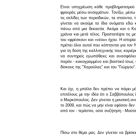
Είναι υποχρέωση κάθε προβληματισμού ν
φρουράς μέσω ανοιγμάτων. Τονίζω, μέσω 
τις σελίδες των περιοδικών, τα στούντιο,
γίνεται να ακούμε τα ίδια ονόματα εδώ 
πάνω από μια δεκαετία. Ακόμα και ο Κα
χρόνια και μετά τέλος. Προστατέψτε τις 
του «φρέσκου» και «νέου» ήχου. Η ιστορία
πρέπει όλοι αυτοί που κόπτονται για τον 
για τη δύση της καλλιτεχνικής τους καριέ
να συντηρείς εγωπάθειες και ανασφάλε
παρόν - κακογραμμένο και βιαστικό ίσως 
δίσκους της "Χαρούλας" και του "Γιώργου"
Και όχι, η μπάλα δεν πρέπει να πάρει μ
επιτέλους με την ιδέα ότι ο Σαββόπουλος
ο Μαρκόπουλος. Δεν γίνεται η μουσική αν
το 2009, και πώς να μην είναι εφόσον δεν
από τον - τεράστιο, ούτε συζήτηση - Μούτ
Πίσω στο θέμα μας. Δεν γίνεται να βρίσκ