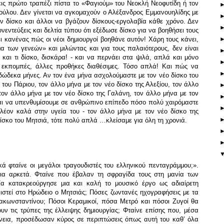
κεις πρώτο τραπέζι πίστα το «Φαγιούμ» του Νεοκλή Νεοφυτίδη ή τον
ούλου.
Δεν γίνεται να αγκομαχούν ο Αλέξανδρος Εμμανουηλίδης με
 δίσκο και άλλοι να βγάζουν δίσκους-εργολαβία κάθε χρόνο. Δεν
υνεντεύξεις και δελτία τύπου ότι εξέδωσε δίσκο για να βοηθήσει τους
ι κανένας πώς οι νέοι δημιουργοί βοηθάνε αυτόν! Χάρη τους κάνει,
 των γενεών» και μιλώντας και για τους παλαιότερους, δεν είναι
και τι δίσκο, δισκάρα! - και να περνάει στα ψιλά, απλά και μόνο
ς εκπομπές, άλλες προθήκες διαθέσιμες. Τόσο απλά! Και πώς να
ει δώδεκα μήνες. Αν τον ένα μήνα ασχολούμαστε με τον νέο δίσκο του
του Πάριου, τον άλλο μήνα με τον νέο δίσκο της Αλεξίου, τον άλλο
τον άλλο μήνα με τον νέο δίσκο της Γαλάνη, τον άλλο μήνα με τον
ται να υπενθυμίσουμε σε ανθρώπινο επίπεδο πόσο πολύ χαιρόμαστε
λέον καλά στην υγεία του - τον άλλο μήνα με τον νέο δίσκο της
ίσκο του Μητσιά, τότε πολύ απλά …κλείσαμε για όλη τη χρονιά.
ά φταίνε οι μεγάλοι τραγουδιστές του ελληνικού πενταγράμμου;».
για αρκετά. Φταίνε που έβαλαν τη σφραγίδα τους στη μανία των
α κατακρεούργησε μια και καλή το μουσικό έργο ως αδιαίρετη
νιστεί στο Ηρώδειο ο Μητσιάς; Πόσες ζωντανές ηχογραφήσεις με τα
ακωνσταντίνου; Πόσοι Κεραμικοί, πόσα Μετρό και πόσοι Ζυγοί θα
 τις τρύπες της έλλειψης δημιουργίας; Φταίνε επίσης που, μέσα
άνεια, προσέδωσαν κύρος σε περιπτώσεις όπως αυτή του καθ’ όλα