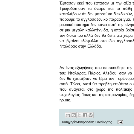
Έφτασαν εκεί που έφτασαν με την αξία το
Τροφοδότησαν τα όνειρα και τα πάθη ε
καταλάβουν ότι δεν μπορεί να διεκδικού
πάρουμε το αγγλοσαξονικό παράδειγμα. Κ
μουσικό σύστημα δεν κάνει αυτή την κίνησ
σε μια μεγάλη καλλιτέχνιδα, η οποία βρίσκ
τον δίσκο του αλλά δεν θα δείτε μια χώρα
να βγαίνει εξώφυλλο στο ίδιο αγγλοσαξ
Νταλάρας στην Ελλάδα.
Αν ένας εξωγήινος που επισκέφθηκε την 
του: Νταλάρας, Πάριος, Αλεξίου, σαν να 
δεν θα χρειαζόταν να ξέρει τον - ομώνυμο
αυτό. Τώρα, γιατί θα προβληματιζόταν ο 
που ανάγεται στο χώρο της πολιτικής ο
ψυχολογίας. Ίσως και της αστρονομίας, δη
ηρ.οικ
.
Κατηγορία
Αντιρρησίας Συνείδησης