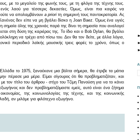
υς, με το μεγαλείο της φωνής τους, με τη φλόγα της τέχνης τους.
νός λαού για τέσσερις δεκαετίες. Όμως, είναι πια καιρός να
ν, ούτε να απολαμβάνουν
a priori
τη σημερινή
τους παντοκρατορία. Ας
ανένας δεν είπε να μη βγάλει δίσκο η
Joan Baez
.
Όμως ένα υγιές
η σημαία όλης της χρονιάς παρά της δίνει τη σημασία που αναλογεί
εται στη δύση της καριέρας της. Το ίδιο και ο
Bob Dylan,
θα βγάλει
 ολόκληρη να τρέχει από πίσω του. Δεν θα τον δείτε, με άλλα λόγια,
ονικό περιοδικό λαϊκής μουσικής τρεις φορές το χρόνο, όπως ο
Α
Ελλάδα το 1975, ξαναέκανε μια βόλτα σήμερα, θα έτριβε τα μάτια
μην πέρασε μια μέρα. Είμαι σίγουρος ότι θα προβληματιζόταν, και
 με τον τίτλο του άρθρου - στίχο του Τζίμη Πανούση για να το κάνει
εξωγήινος και δεν προβληματιζόμαστε εμείς, αυτό είναι ένα ζήτημα
Π
ικονομίας, της κοινωνιολογίας της τέχνης, και της κοινωνικής
λαδή, αν μιλάμε για φιλότεχνο εξωγήινο.