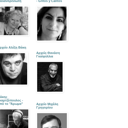
αλανδρενιώτη
- Gritos y Cantos
ρχείο Αλέξη Βάκη
Αρχείο Θανάση
Γκαϊφύλλια
άκης
καρτζόπουλος -
πό το "Άρωμα"
Αρχείο Μιχάλη
Γρηγορίου