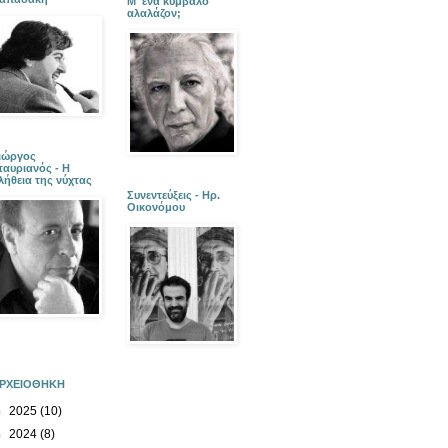
Μ' ένα κύμβαλο
αλαλάζον;
ιώργος
ταυριανός - Η
λήθεια της νύχτας
Συνεντεύξεις - Ηρ.
Οικονόμου
ΡΧΕΙΟΘΗΚΗ
►
2025
(10)
►
2024
(8)