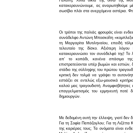
Γαλάνη
.
Χίλια δίκια της δίνω της Μ
κατακεραυνώνουμε, ας αναρωτηθούμε μέ
σωσίβιο πλάι στα ανερχόμενα αστέρια. Φτά
Οι τρόποι της παλιάς φρουράς είναι ενδε
συνάδελφο Αντώνη Μποσκοΐτη «κομπλεξικό
τη Μαργαρίτα Μυτιληναίου, επειδή τόλμ
τελευταίο της δίσκο. Αξιότερη λόγ
κατακεραυνώσει τον συνάδελφό της! Το λ
απ’ το κοπάδι, κανένα σπάσιμο της 
επιστρατεύονται υπέρ βωμών και εστιών,
στάδιο της σύλληψης του πρώτου τραγουδι
κριτική δεν τολμά να γράψει το αυτονόητ
εστιάζει σε εντελώς εξω-μουσικά κριτήρι
καλού μας τραγουδιστή. Αναμφισβήτητες 
επαγγελματισμός του ερμηνευτή ποτέ 
δημιουργών.
Με δεδομένη αυτή την έλλειψη, γιατί δεν 
Για τη Σοφία Παπάζογλου; Για τη Λιζέττα 
της καριέρας τους; Τα ονόματα είναι ενδε