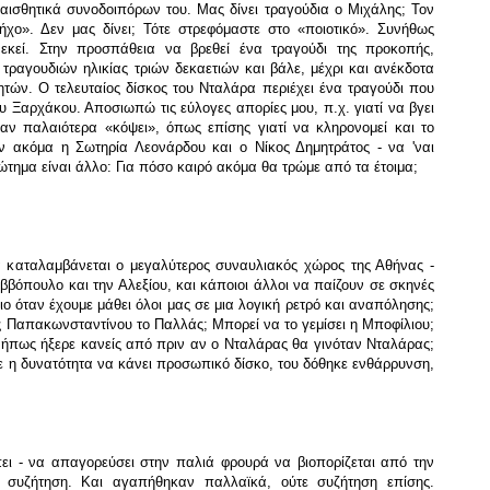
ισθητικά συνοδοιπόρων του. Μας δίνει τραγούδια ο Μιχάλης; Τον
ήχο». Δεν μας δίνει; Τότε στρεφόμαστε στο «ποιοτικό». Συνήθως
εκεί. Στην προσπάθεια να βρεθεί ένα τραγούδι της προκοπής,
 τραγουδιών ηλικίας τριών δεκαετιών και βάλε, μέχρι και ανέκδοτα
ητών
.
Ο τελευταίος δίσκος του Νταλάρα περιέχει ένα τραγούδι που
ου Ξαρχάκου. Αποσιωπώ τις εύλογες απορίες μου, π.χ. γιατί να βγει
χαν παλαιότερα «κόψει», όπως επίσης γιατί να κληρονομεί και το
 ακόμα η Σωτηρία Λεονάρδου και ο Νίκος Δημητράτος - να 'ναι
ρώτημα είναι άλλο: Για πόσο καιρό ακόμα θα τρώμε από τα έτοιμα;
να καταλαμβάνεται ο μεγαλύτερος συναυλιακός χώρος της Αθήνας -
ββόπουλο και την Αλεξίου, και κάποιοι άλλοι να παίζουν σε σκηνές
ο όταν έχουμε μάθει όλοι μας σε μια λογική ρετρό και αναπόλησης;
ς Παπακωνσταντίνου το Παλλάς; Μπορεί να το γεμίσει η Μποφίλιου;
Μήπως ήξερε κανείς από πριν αν ο Νταλάρας θα γινόταν Νταλάρας;
ε η δυνατότητα να κάνει προσωπικό δίσκο, του δόθηκε ενθάρρυνση,
.
πει - να απαγορεύσει στην παλιά φρουρά να βιοπορίζεται από την
ε συζήτηση. Και αγαπήθηκαν παλλαϊκά, ούτε συζήτηση επίσης.