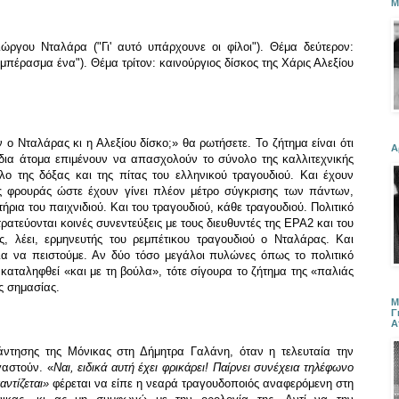
Μ
ώργου Νταλάρα ("Γι' αυτό υπάρχουνε οι φίλοι"). Θέμα δεύτερον:
υμπέρασμα ένα"). Θέμα τρίτον: καινούργιος δίσκος της Χάρις Αλεξίου
ν ο Νταλάρας κι η Αλεξίου δίσκο;» θα ρωτήσετε. Το ζήτημα είναι ότι
Α
 ίδια άτομα επιμένουν να απασχολούν το σύνολο της καλλιτεχνικής
ολο της δόξας και της πίτας του ελληνικού τραγουδιού. Και έχουν
άς φρουράς ώστε έχουν γίνει πλέον μέτρο σύγκρισης των πάντων,
τήρια του παιχνιδιού. Και του τραγουδιού, κάθε τραγουδιού. Πολιτικό
τρατεύονται κοινές συνεντεύξεις με τους διευθυντές της ΕΡΑ2 και του
, λέει, ερμηνευτής του ρεμπέτικου τραγουδιού ο Νταλάρας. Και
ια να πειστούμε. Αν δύο τόσο μεγάλοι πυλώνες όπως το πολιτικό
 καταληφθεί «και με τη βούλα», τότε σίγουρα το ζήτημα της «παλιάς
ς σημασίας.
Μ
Γ
Α
ντησης της Μόνικας στη Δήμητρα Γαλάνη, όταν η τελευταία την
γαστούν. «
Ναι, ειδικά αυτή έχει φρικάρει! Παίρνει συνέχεια τηλέφωνο
αντίζεται»
φέρεται να είπε η νεαρά τραγουδοποιός αναφερόμενη στη