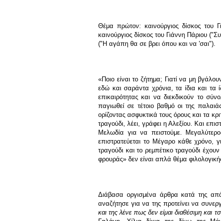
Θέμα πρώτον: καινούργιος δίσκος του Γι
καινούργιος δίσκος του Γιάννη Πάριου ("Σ
("Η αγάπη θα σε βρει όπου και να 'σαι").
«Ποιο είναι το ζήτημα; Γιατί να μη βγάλου
εδώ και σαράντα χρόνια, τα ίδια και τα
επικαιρότητας και να διεκδικούν το σύν
παγιωθεί σε τέτοιο βαθμό οι της παλαι
ορίζοντας ασφυκτικά τους όρους και τα κρι
τραγούδι, λέει, γράφει η Αλεξίου. Και επισ
Μελωδία για να πειστούμε. Μεγαλύτερος
επιστρατεύεται το Μέγαρο κάθε χρόνο, γ
τραγούδι και το ρεμπέτικο τραγούδι έχουν
φρουράς» δεν είναι απλά θέμα φιλολογική
Διάβασα οργισμένα άρθρα κατά της απά
αναζήτησε για να της προτείνει να συνερ
και της λένε πως δεν είμαι διαθέσιμη και τσ