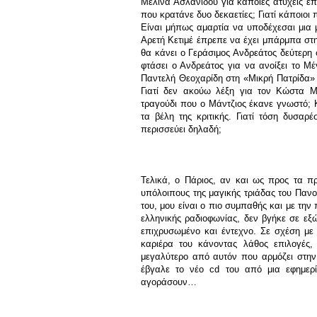
Μελίνα Ασλανίδου για κάποιες ατυχείς επιλ
που κρατάνε δυο δεκαετίες; Γιατί κάποιοι
Είναι μήπως αμαρτία να υποδέχεσαι μια μ
Αρετή Κετιμέ έπρεπε να έχει μπάρμπα στη
θα κάνει ο Γεράσιμος Ανδρεάτος δεύτερη
φτάσει ο Ανδρεάτος για να ανοίξει το Μέ
Παντελή Θεοχαρίδη στη «Μικρή Πατρίδα» κ
Γιατί δεν ακούω λέξη για τον Κώστα Μ
τραγούδι που ο Μάντζιος έκανε γνωστό; 
τα βέλη της κριτικής. Γιατί τόση δυσα
περισσεύει δηλαδή;
Τελικά, ο Πάριος, αν και ως προς τα π
υπόλοιπους της μαγικής τριάδας του Πανο
του, μου είναι ο πιο συμπαθής και με την
ελληνικής ραδιοφωνίας, δεν βγήκε σε εξ
επιχρυσωμένο και έντεχνο. Σε σχέση με 
καριέρα του κάνοντας λάθος επιλογές, 
μεγαλύτερο από αυτόν που αρμόζει στην 
έβγαλε το νέο
cd
του από μια εφημερί
αγοράσουν…