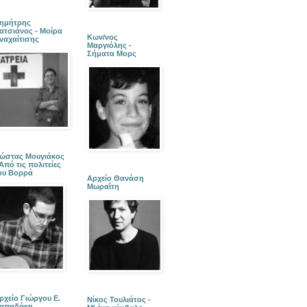
ημήτρης
ατσιάνος - Μοίρα
Κων/νος
ναχαίτισης
Μαργιόλης -
Σήματα Μορς
ώστας Μουγιάκος
 Από τις πολιτείες
ου Βορρά
Αρχείο Θανάση
Μωραΐτη
ρχείο Γιώργου Ε.
Νίκος Τουλιάτος -
απαδάκη