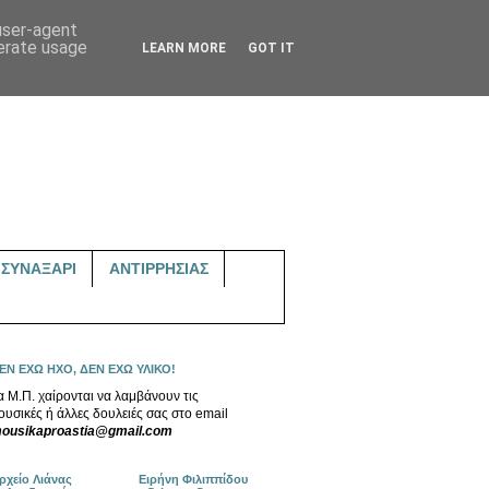
 user-agent
nerate usage
LEARN MORE
GOT IT
ΣΥΝΑΞΑΡΙ
ΑΝΤΙΡΡΗΣΙΑΣ
ΕΝ ΕΧΩ ΗΧΟ, ΔΕΝ ΕΧΩ ΥΛΙΚΟ!
α Μ.Π. χαίρονται να λαμβάνουν τις
ουσικές ή άλλες δουλειές σας στο email
ousikaproastia@gmail.com
ρχείο Λιάνας
Ειρήνη Φιλιππίδου