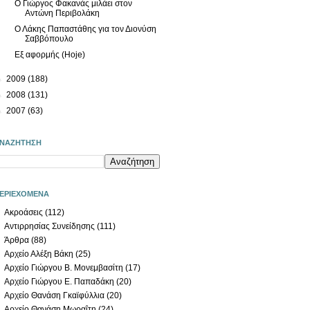
Ο Γιώργος Φακανάς μιλάει στον
Αντώνη Περιβολάκη
Ο Λάκης Παπαστάθης για τον Διονύση
Σαββόπουλο
Εξ αφορμής (Hoje)
►
2009
(188)
►
2008
(131)
►
2007
(63)
ΝΑΖΗΤΗΣΗ
ΕΡΙΕΧΟΜΕΝΑ
Ακροάσεις
(112)
Αντιρρησίας Συνείδησης
(111)
Άρθρα
(88)
Αρχείο Αλέξη Βάκη
(25)
Αρχείο Γιώργου Β. Μονεμβασίτη
(17)
Αρχείο Γιώργου Ε. Παπαδάκη
(20)
Αρχείο Θανάση Γκαϊφύλλια
(20)
Αρχείο Θανάση Μωραΐτη
(24)