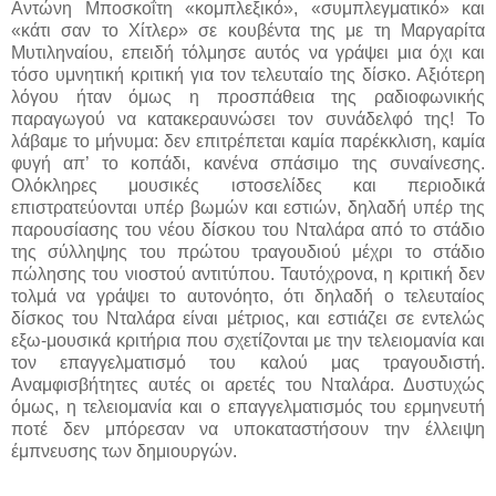
Αντώνη Μποσκοΐτη «κομπλεξικό», «συμπλεγματικό» και
«κάτι σαν το Χίτλερ» σε κουβέντα της με τη Μαργαρίτα
Μυτιληναίου, επειδή τόλμησε αυτός να γράψει μια όχι και
τόσο υμνητική κριτική για τον τελευταίο της δίσκο. Αξιότερη
λόγου ήταν όμως η προσπάθεια της ραδιοφωνικής
παραγωγού να κατακεραυνώσει τον συνάδελφό της! Το
λάβαμε το μήνυμα: δεν επιτρέπεται καμία παρέκκλιση, καμία
φυγή απ’ το κοπάδι, κανένα σπάσιμο της συναίνεσης.
Ολόκληρες μουσικές ιστοσελίδες και περιοδικά
επιστρατεύονται υπέρ βωμών και εστιών, δηλαδή υπέρ της
παρουσίασης του νέου δίσκου του Νταλάρα από το στάδιο
της σύλληψης του πρώτου τραγουδιού μέχρι το στάδιο
πώλησης του νιοστού αντιτύπου. Ταυτόχρονα, η κριτική δεν
τολμά να γράψει το αυτονόητο, ότι δηλαδή ο τελευταίος
δίσκος του Νταλάρα είναι μέτριος, και εστιάζει σε εντελώς
εξω-μουσικά κριτήρια που σχετίζονται με την τελειομανία και
τον επαγγελματισμό του καλού μας τραγουδιστή.
Αναμφισβήτητες αυτές οι αρετές του Νταλάρα. Δυστυχώς
όμως, η τελειομανία και ο επαγγελματισμός του ερμηνευτή
ποτέ δεν μπόρεσαν να υποκαταστήσουν την έλλειψη
έμπνευσης των δημιουργών.