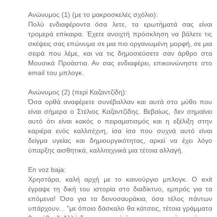
Ανώνυμος (1) (με το μακροσκελές σχόλιο):
Πολύ ενδιαφέροντα όσα λετε, τα ερωτήματά σας είναι
τρομερά επίκαιρα. Έχετε ανοιχτή πρόσκληση να βάλετε τις
σκέψεις σας επώνυμα σε μια πιο οργανωμένη μορφή, σε μια
σειρά που λέμε, και να τις δημοσιεύσετε σαν άρθρο στα
Μουσικά Προάστια. Αν σας ενδιαφέρει, επικοινώνηστε στο
email του μπλογκ.
Ανώνυμος (2) (περί Καζαντζίδη):
Όσα ορθά αναφέρετε συνέβαλλαν και αυτά στο μύθο που
είναι σήμερα ο Στέλιος Καζαντζίδης. Βεβαίως, δεν σημαίνει
αυτό ότι είναι κακός ο πειραματισμός και η εξέλιξη στην
καριέρα ενός καλλιτέχνη, ίσα ίσα που συχνά αυτό είναι
δείγμα υγείας και δημιουργικότητας, αρκεί να έχει λόγο
ύπαρξης αισθητικά, καλλιτεχνικά μια τέτοια αλλαγή.
En voz baja:
Χρηστάρα, καλή αρχή με το καινούργιο μπλογκ. O exit
έγραψε τη δική του ιστορία στο διαδίκτυο, εμπρός για τα
επόμενα! Όσο για τα δεινοσαυράκια, όσα τέλος πάντων
υπάρχουν... "με όποιο δάσκαλο θα κάτσεις, τέτοια γράμματα