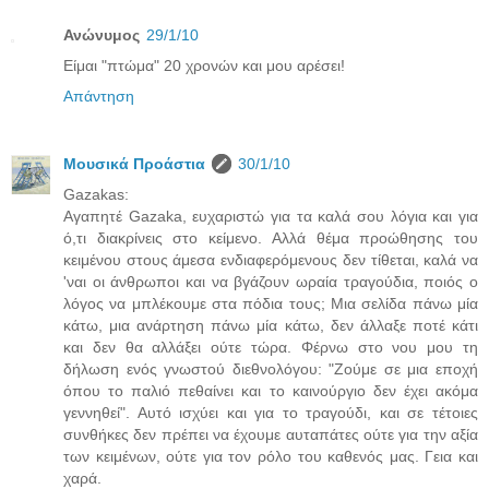
Ανώνυμος
29/1/10
Είμαι "πτώμα" 20 χρονών και μου αρέσει!
Απάντηση
Μουσικά Προάστια
30/1/10
Gazakas:
Αγαπητέ Gazaka, ευχαριστώ για τα καλά σου λόγια και για
ό,τι διακρίνεις στο κείμενο. Αλλά θέμα προώθησης του
κειμένου στους άμεσα ενδιαφερόμενους δεν τίθεται, καλά να
'ναι οι άνθρωποι και να βγάζουν ωραία τραγούδια, ποιός ο
λόγος να μπλέκουμε στα πόδια τους; Μια σελίδα πάνω μία
κάτω, μια ανάρτηση πάνω μία κάτω, δεν άλλαξε ποτέ κάτι
και δεν θα αλλάξει ούτε τώρα. Φέρνω στο νου μου τη
δήλωση ενός γνωστού διεθνολόγου: "Ζούμε σε μια εποχή
όπου το παλιό πεθαίνει και το καινούργιο δεν έχει ακόμα
γεννηθεί". Αυτό ισχύει και για το τραγούδι, και σε τέτοιες
συνθήκες δεν πρέπει να έχουμε αυταπάτες ούτε για την αξία
των κειμένων, ούτε για τον ρόλο του καθενός μας. Γεια και
χαρά.