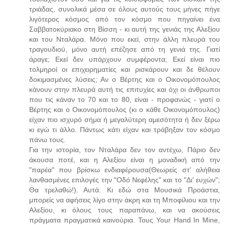
τριάδας, συνολικά μέσα σε όλους αυτούς τους μήνες πήγε
λιγότερος κόσμος από τον κόσμο που πηγαίνει ένα
Σαββατοκύριακο στη Βίσση - κι αυτή της γενιάς της Αλεξίου
και του Νταλάρα. Μόνο που εκεί, στην άλλη πλευρά του
τραγουδιού, μόνο αυτή επέζησε από τη γενιά της. Γιατί
άραγε; Εκεί δεν υπάρχουν συμφέροντα; Εκεί είναι πιο
τολμηροί οι επιχειρηματίες και ρισκάρουν και δε θέλουν
δοκιμασμένες λύσεις; Αν ο Βέρτης και ο Οικονομόπουλος
κάνουν στην πλευρά αυτή τις επιτυχίες και όχι οι άνθρωποι
που τις κάναν το 70 και το 80, είναι - προφανώς - γιατί ο
Βέρτης και ο Οικονομόπουλος (κι ο κάθε Οικονομόπουλος)
είχαν πιο ισχυρό σήμα ή μεγαλύτερη αμεσότητα ή δεν ξέρω
κι εγώ τι άλλο. Πάντως κάτι είχαν και τράβηξαν τον κόσμο
πάνω τους.
Για την ιστορία, τον Νταλάρα δεν τον αντέχω, Πάριο δεν
άκουσα ποτέ, και η Αλεξίου είναι η μοναδική από την
"παρέα" που βρίσκω ενδιαφέρουσα(Θεωρείς στ' αλήθεια
λανθασμένες επιλογές την "Οδό Νεφέλης" και το "Δι' ευχών";
Θα τρελαθώ!). Αυτά. Κι εδώ στα Μουσικά Προάστια,
μπορείς να αφήσεις λίγο στην άκρη και τη Μποφίλιου και την
Αλεξίου, κι όλους τους παραπάνω, και να ακούσεις
πράγματα πραγματικά καινούρια. Τους Your Hand In Mine,