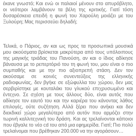
έκανε γνωστό; Και ενώ οι παλαιοί μένουν στο απυρόβλητο,
οι νεότεροι λαμβάνουν τα βέλη της κριτικής. Γιατί τόση
δυσαρέσκεια επειδή η φωνή του Χαρούλη μοιάζει με του
Ξυλούρη; Μας περισσεύει δηλαδή;
Τελικά, ο Πάριος, αν και ως προς τα προσωπικά μουσικά
μου ακούσματα βρίσκεται μακρύτερα από τους υπόλοιπους
της μαγικής τριάδας του Πανούση, αν και ο ίδιος αδίκησε
βάναυσα με το ρεπερτόριό του τη φωνή του, μου είναι ο πιο
συμπαθής και με την πιο αξιοπρεπή στάση. Δεν τον
ακούσαμε σε κοινές συνεντεύξεις της ελληνικής
ραδιοφωνίας, δεν βγήκε σε εξώφυλλα του χώρου, δεν μας
σερβιρίστηκε με κουταλάκι του γλυκού επιχρυσωμένο και
έντεχνο. Σε σχέση με τους άλλους δύο, είναι αυτός που
αδίκησε τον εαυτό του και την καριέρα του κάνοντας λάθος
επιλογές, ούτε συζήτηση. Αλλά ξέρει που ανήκει και δεν
διεκδικεί χώρο μεγαλύτερο από αυτόν που αρμόζει στην
τωρινή καλλιτεχνική του δράση. Και ας τρελαίνονται κάποιοι
που έβγαλε το νέο
cd
του από μια εφημερίδα. Γιατί; Πιο πολύ
τρελαίνομαι που βρέθηκαν 200.000 να την αγοράσουν…