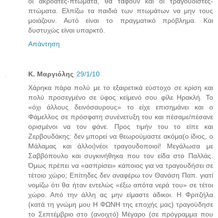
οι ακροατές-πτώματα, θα ταφούν και οι τραγουδιστές-
πτώματα. Ελπίζω τα παιδιά των πτωμάτων να μην τους
μοιάζουν. Αυτό είναι το πραγματικό πρόβλημα. Και
δυστυχώς είναι υπαρκτό.
Απάντηση
Κ. Μαργιόλης
29/1/10
Χάρηκα πάρα πολύ με το εξαιρετικά εύστοχο σε κρίση και
πολύ προσεγμένο σε ύφος κείμενό σου φίλε Ηρακλή. Το
«όχι άλλους δεινόσαυρους» το είχε επισημάνει και ο
Φάμελλος σε πρόσφατη συνένετυξη του και πέσαμε/πέσανε
ορισμένοι να τον φάνε. Προς τιμήν του το είπε και
Ζερβουδάκης: δεν μπορεί να θεωρούμαστε ακόμα(ο ίδιος, ο
Μάλαμας και άλλοι)νέοι τραγουδοποιοί! Μεγάλωσα με
Σαββόπουλο και συγκινήθηκα που τον είδα στο Παλλάς.
Όμως πρέπει να «ασπρίσει» κάποιος για να τραγουδήσει σε
τέτοιο χώρο; Επίτηδες δεν αναφέρω τον Θανάση Παπ. γιατί
νομίζω ότι θα ήταν εντελώς «έξω απότα νερά του» σε τέτοι
χώρο. Από την άλλη ας μην είμαστε άδικοι. Η Φριτζήλα
(κατά τη γνώμη μου Η ΦΩΝΗ της εποχής μας) τραγούδησε
το Σεπτέμβριο στο (ανοιχτό) Μέγαρο (σε πρόγραμμα που