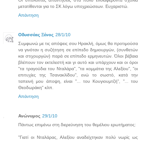
μετατίθενται για το ΣΚ λόγω υποχρεώσεων. Ευχαριστώ.
Απάντηση
Οδυσσέας Ξένος
28/1/10
Συμφωνώ με τις απόψεις σου Ηρακλή, όμως θα προτιμούσα
να γινόταν η συζήτηση σε επίπεδο δημιουργών, (συνθετών
και στιχουργών) παρά σε επίπεδο ερμηνευτών. Όλοι βέβαια
βλέπουν τον εκτελεστή και γι αυτό και υπάρχουν και οι όροι
"τα τραγούδια του Νταλάρα", "τα κομμάτια της Αλεξίου", "οι
επιτυχίες της Τσανακλίδου", ενώ το σωστό, κατά την
ταπεινή μου άποψη, είναι "... του Κουγιουμτζή", "... του
Θεοδωράκη" κλπ.
Απάντηση
Ανώνυμος
29/1/10
Πάντως επιμένω στη διερεύνηση του θεμέλιου ερωτήματος:
"Γιατί οι Νταλάρας, Αλεξίου αναδείχτηκαν πολύ νωρίς ως