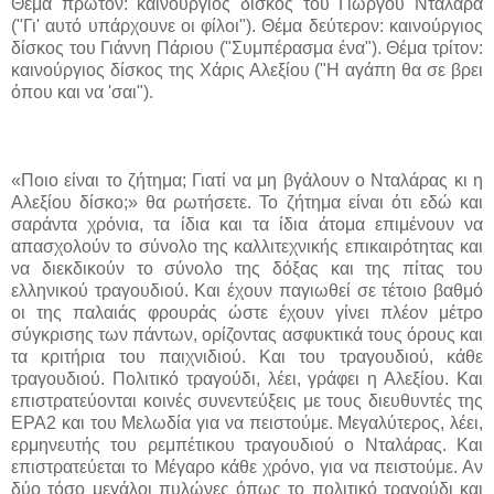
Θέμα πρώτον: καινούργιος δίσκος του Γιώργου Νταλάρα
("Γι' αυτό υπάρχουνε οι φίλοι"). Θέμα δεύτερον: καινούργιος
δίσκος του Γιάννη Πάριου ("Συμπέρασμα ένα"). Θέμα τρίτον:
καινούργιος δίσκος της Χάρις Αλεξίου ("Η αγάπη θα σε βρει
όπου και να 'σαι").
«Ποιο είναι το ζήτημα; Γιατί να μη βγάλουν ο Νταλάρας κι η
Αλεξίου δίσκο;» θα ρωτήσετε. Το ζήτημα είναι ότι εδώ και
σαράντα χρόνια, τα ίδια και τα ίδια άτομα επιμένουν να
απασχολούν το σύνολο της καλλιτεχνικής επικαιρότητας και
να διεκδικούν το σύνολο της δόξας και της πίτας του
ελληνικού τραγουδιού. Και έχουν παγιωθεί σε τέτοιο βαθμό
οι της παλαιάς φρουράς ώστε έχουν γίνει πλέον μέτρο
σύγκρισης των πάντων, ορίζοντας ασφυκτικά τους όρους και
τα κριτήρια του παιχνιδιού. Και του τραγουδιού, κάθε
τραγουδιού. Πολιτικό τραγούδι, λέει, γράφει η Αλεξίου. Και
επιστρατεύονται κοινές συνεντεύξεις με τους διευθυντές της
ΕΡΑ2 και του Μελωδία για να πειστούμε. Μεγαλύτερος, λέει,
ερμηνευτής του ρεμπέτικου τραγουδιού ο Νταλάρας. Και
επιστρατεύεται το Μέγαρο κάθε χρόνο, για να πειστούμε. Αν
δύο τόσο μεγάλοι πυλώνες όπως το πολιτικό τραγούδι και