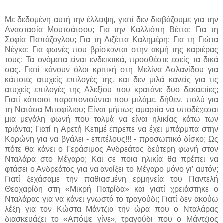
Με δεδομένη αυτή την έλλειψη, γιατί δεν διαβάζουμε για την
Αναστασία Μουτσάτσου; Για την Καλλιόπη Βέττα; Για τη
Σοφία Παπάζογλου; Για τη Λιζέττα Καλημέρη; Για τη Γιώτα
Νέγκα; Για φωνές που βρίσκονται στην ακμή της καριέρας
τους; Τα ονόματα είναι ενδεικτικά, προσθέστε εσείς τα δικά
σας. Γιατί κάνουν όλοι κριτική στη Μελίνα Ασλανίδου για
κάποιες ατυχείς επιλογές της, και δεν μιλά κανείς για τις
ατυχείς επιλογές της Αλεξίου που κρατάνε δυο δεκαετίες;
Γιατί κάποιοι παραπονιούνται που μιλάμε, δήθεν, πολύ για
τη Νατάσα Μποφίλιου; Είναι μήπως αμαρτία να υποδέχεσαι
μια μεγάλη φωνή που τολμά να είναι ηλικίας κάτω των
τριάντα; Γιατί η Αρετή Κετιμέ έπρεπε να έχει μπάρμπα στην
Κορώνη για να βγάλει - επιτέλους!!! - προσωπικό δίσκο; Ως
πότε θα κάνει ο Γεράσιμος Ανδρεάτος δεύτερη φωνή στον
Νταλάρα στο Μέγαρο; Και σε ποια ηλικία θα πρέπει να
φτάσει ο Ανδρεάτος για να ανοίξει το Μέγαρο μόνο γι’ αυτόν;
Γιατί ξεχάσαμε την παθιασμένη ερμηνεία του Παντελή
Θεοχαρίδη στη «Μικρή Πατρίδα» και γιατί χρειάστηκε ο
Νταλάρας για να κάνει γνωστό το τραγούδι; Γιατί δεν ακούω
λέξη για τον Κώστα Μάντζιο την ώρα που ο Νταλάρας
διασκευάζει το «Απόψε γίνε», τραγούδι που ο Μάντζιος