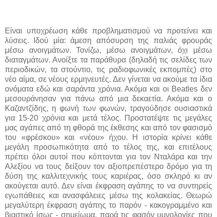
Είναι υποχρέωση κάθε προβληματισμού να προτείνει και
λύσεις. Ιδού μία: άμεση απόσυρση της παλιάς φρουράς
μέσω ανοιγμάτων. Τονίζω, μέσω ανοιγμάτων, όχι μέσω
διαταγμάτων. Ανοίξτε τα παράθυρα (δηλαδή τις σελίδες των
περιοδικών, τα στούντιο, τις ραδιοφωνικές εκπομπές) στο
νέο αίμα, σε νέους ερμηνευτές. Δεν γίνεται να ακούμε τα ίδια
ονόματα εδώ και σαράντα χρόνια. Ακόμα και οι
Beatles
δεν
μεσουράνησαν για πάνω από μια δεκαετία. Ακόμα και ο
Καζαντζίδης, η φωνή των φωνών, τραγούδησε ουσιαστικά
για 15-20
χρόνια και μετά τέλος. Προστατέψτε τις μεγάλες
μας αγάπες από τη φθορά της έκθεσης και από τον φασισμό
του «φρέσκου» και «νέου» ήχου. Η ιστορία κρίνει κάθε
μεγάλη προσωπικότητα από το τέλος της, και επιτέλους
πρέπει όλοι αυτοί που κόπτονται για τον Νταλάρα και την
Αλεξίου να τους δείξουν τον αξιοπρεπέστερο δρόμο για τη
δύση της καλλιτεχνικής τους καριέρας, όσο σκληρό κι αν
ακούγεται αυτό. Δεν είναι έκφραση αγάπης το να συντηρείς
εγωπάθειες και ανασφάλειες μέσω της κολακείας. Θεωρώ
μεγαλύτερη έκφραση αγάπης το παρόν - κακογραμμένο και
βιαστικό ίσως - σημείωμα, παρά τις φασόν υμνολογίες που