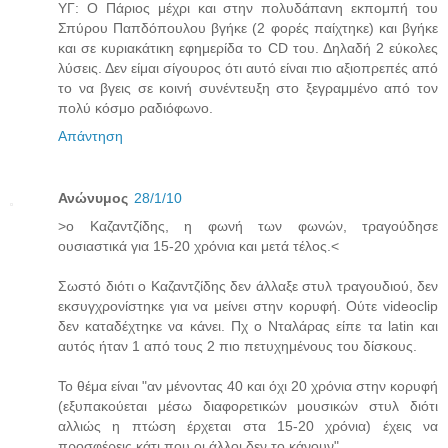
ΥΓ: Ο Πάριος μέχρι και στην πολυδάπανη εκπομπή του
Σπύρου Παπδόπουλου βγήκε (2 φορές παίχτηκε) και βγήκε
και σε κυριακάτικη εφημερίδα το CD του. Δηλαδή 2 εύκολες
λύσεις. Δεν είμαι σίγουρος ότι αυτό είναι πιο αξιοπρεπές από
το να βγεις σε κοινή συνέντευξη στο ξεγραμμένο από τον
πολύ κόσμο ραδιόφωνο.
Απάντηση
Ανώνυμος
28/1/10
>o Καζαντζίδης, η φωνή των φωνών, τραγούδησε
ουσιαστικά για 15-20 χρόνια και μετά τέλος.<
Σωστό διότι ο Καζαντζίδης δεν άλλαξε στυλ τραγουδιού, δεν
εκσυγχρονίστηκε για να μείνει στην κορυφή. Ούτε videoclip
δεν καταδέχτηκε να κάνει. Πχ ο Νταλάρας είπε τα latin και
αυτός ήταν 1 από τους 2 πιο πετυχημένους του δίσκους.
Το θέμα είναι "αν μένοντας 40 και όχι 20 χρόνια στην κορυφή
(εξυπακούεται μέσω διαφορετικών μουσικών στυλ διότι
αλλιώς η πτώση έρχεται στα 15-20 χρόνια) έχεις να
προσφέρεις κάτι που οι άλλοι δεν το κάνουν".