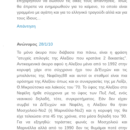
επιχειρήσουν να δώσουν τις δικές τους απαντήσεις. Ίσως
θα έπρεπε να ενημερωθούν για το κείμενο, το οποίο είναι
γραμμένο με αγάπη και για το ελληνικό τραγούδι αλλά και για
τους ίδιους...
Απάντηση
Ανώνυμος
28/1/10
Το μόνο άκυρο που διάβασα πιο πάνω, είναι η φράση
"ατυχείς επιλογές της Αλεξίου που κρατάνε 2 δεκαετίες".
Αντικειμενικά άκυρο αφού η Αλεξίου μένει από το 1992 στην
κορυφή χάρι στο σύγχρονο ήχο του Δι'Ευχών και τις
μπαλάντες της Νεφέλης88 και αυτοί οι σταθμοί είναι πια
ορόσημα της Αλεξίου όπως και οι συνεργασίες της με Λοΐζο,
Θ.Μικρούτσικο και λαϊκούς του '70. Το ύφος της Αλεξίου στο
Νεφέλη ήρθε σύγχρονα με το ύφος των Πυξ Λαξ, ενός
νεανικού δηλαδή, τότε, συγκροτήματος. Εάν δεν είχαν
συμβεί τα Δι'Ευχών και Νεφέλη, η Αλεξίου θα ήταν
Μοσχολιού-Νο2 (ή Μαρινέλλα-Νο2) και η κορυφή της θα
είχε τελειώσει στα 45 της χρόνια, στα μέσα δηλαδή του '90.
Για να εξηγηθώ: τεράστιες φωνές οι Μοσχολιού και
Μαρινέλλα αλλά από το 1990 δεν τις θυμάμαι ποτέ στην