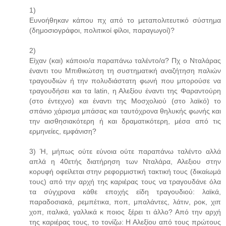
1)
Ευνοήθηκαν κάπου πχ από το μεταπολιτευτικό σύστημα
(δημοσιογράφοι, πολιτικοί φίλοι, παραγωγοί)?
2)
Είχαν (και) κάποιο/α παραπάνω ταλέντο/α? Πχ ο Νταλάρας
έναντι του Μπιθικώτση τη συστηματική αναζήτηση παλιών
τραγουδιών ή την πολυδιάστατη φωνή που μπορούσε να
τραγουδήσει και τα latin, η Αλεξίου έναντι της Φαραντούρη
(στο έντεχνο) και έναντι της Μοσχολιού (στο λαϊκό) το
σπάνιο χάρισμα μπάσας και ταυτόχρονα θηλυκής φωνής και
την αισθησιακότερη ή και δραματικότερη, μέσα από τις
ερμηνείες, εμφάνιση?
3) Ή, μήπως ούτε εύνοια ούτε παραπάνω ταλέντο αλλά
απλά η 40ετής διατήρηση των Νταλάρα, Αλεξιου στην
κορυφή οφείλεται στην ρεφορμιστική τακτική τους (δικαίωμά
τους) από την αρχή της καριέρας τους να τραγουδάνε όλα
τα σύγχρονα κάθε εποχής είδη τραγουδιού: λαϊκά,
παραδοσιακά, ρεμπέτικα, ποπ, μπαλάντες, λάτιν, ροκ, χιπ
χοπ, ιταλικά, γαλλικά κ ποιος ξέρει τι άλλο? Από την αρχή
της καριέρας τους, το τονίζω: Η Αλεξίου από τους πρώτους