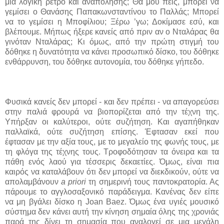
μια λογική ρετρό και αναπόλησης; Θα μου πεις, μπορεί να
γεμίσει ο Θανάσης Παπακωνσταντίνου το Παλλάς; Μπορεί
να το γεμίσει η Μποφίλιου; Ξέρω ’γω; Δοκίμασε εσύ, και
βλέπουμε. Μήπως ήξερε κανείς από πριν αν ο Νταλάρας θα
γινόταν Νταλάρας; Κι όμως, από την πρώτη στιγμή του
δόθηκε η δυνατότητα να κάνει προσωπικό δίσκο, του δόθηκε
ενθάρρυνση, του δόθηκε αυτονομία, του δόθηκε γήπεδο.
Φυσικά κανείς δεν μπορεί - και δεν πρέπει - να απαγορεύσει
στην παλιά φρουρά να βιοπορίζεται από την τέχνη της.
Υπήρξαν οι καλύτεροι, ούτε συζήτηση. Και αγαπήθηκαν
παλλαϊκά, ούτε συζήτηση επίσης. Έφτασαν εκεί που
έφτασαν με την αξία τους, με το μεγαλείο της φωνής τους, με
τη φλόγα της τέχνης τους. Τροφοδότησαν τα όνειρα και τα
πάθη ενός λαού για τέσσερις δεκαετίες. Όμως, είναι πια
καιρός να καταλάβουν ότι δεν μπορεί να διεκδικούν, ούτε να
απολαμβάνουν
a priori
τη σημερινή
τους παντοκρατορία. Ας
πάρουμε το αγγλοσαξονικό παράδειγμα. Κανένας δεν είπε
να μη βγάλει δίσκο η
Joan Baez
.
Όμως ένα υγιές μουσικό
σύστημα δεν κάνει αυτή την κίνηση σημαία όλης της χρονιάς
παρά της δίνει τη σημασία που αναλογεί σε μια μεγάλη