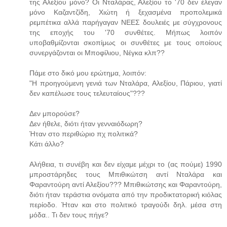
της Αλεξίου μόνο? Οι Νταλάρας, Αλεξίου το '70 δεν έλεγαν
μόνο Καζαντζίδη, Χιώτη ή ξεχασμένα προπολεμικά
ρεμπέτικα αλλά παρήγαγαν ΝΕΕΣ δουλειές με σύγχρονους
της εποχής του '70 συνθέτες. Μήπως λοιπόν
υποβαθμίζονται σκοπίμως οι συνθέτες με τους οποίους
συνεργάζονται οι Μποφίλιου, Νέγκα κλπ??
Πάμε στο δικό μου ερώτημα, λοιπόν:
"Η προηγούμενη γενιά των Νταλάρα, Αλεξίου, Πάριου, γιατί
δεν καπέλωσε τους τελευταίους"???
Δεν μπορούσε?
Δεν ήθελε, διότι ήταν γενναιόδωρη?
Ήταν στο περιθώριο πχ πολιτικά?
Κάτι άλλο?
Αλήθεια, τι συνέβη και δεν είχαμε μέχρι το (ας πούμε) 1990
μπροστάρηδες τους Μπιθικώτση αντί Νταλάρα και
Φαραντούρη αντί Αλεξίου??? Μπιθικώτσης και Φαραντούρη,
διότι ήταν τεράστια ονόματα από την προδικτατορική κιόλας
περίοδο. Ήταν και στο πολιτικό τραγούδι δηλ. μέσα στη
μόδα.. Τι δεν τους πήγε?