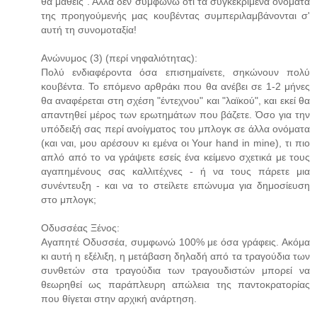
θα μάθεις". Αλλά δεν συμφωνώ ότι τα συγκεκριμένα ονόματα
της προηγούμενής μας κουβέντας συμπεριλαμβάνονται σ'
αυτή τη συνομοταξία!
Ανώνυμος (3) (περί νηφαλιότητας):
Πολύ ενδιαφέροντα όσα επισημαίνετε, σηκώνουν πολύ
κουβέντα. Το επόμενο αρθράκι που θα ανέβει σε 1-2 μήνες
θα αναφέρεται στη σχέση "έντεχνου" και "λαϊκού", και εκεί θα
απαντηθεί μέρος των ερωτημάτων που βάζετε. Όσο για την
υπόδειξή σας περί ανοίγματος του μπλογκ σε άλλα ονόματα
(και ναι, μου αρέσουν κι εμένα οι Your hand in mine), τι πιο
απλό από το να γράψετε εσείς ένα κείμενο σχετικά με τους
αγαπημένους σας καλλιτέχνες - ή να τους πάρετε μια
συνέντευξη - και να το στείλετε επώνυμα για δημοσίευση
στο μπλογκ;
Οδυσσέας Ξένος:
Αγαπητέ Οδυσσέα, συμφωνώ 100% με όσα γράφεις. Ακόμα
κι αυτή η εξέλιξη, η μετάβαση δηλαδή από τα τραγούδια των
συνθετών στα τραγούδια των τραγουδιστών μπορεί να
θεωρηθεί ως παράπλευρη απώλεια της παντοκρατορίας
που θίγεται στην αρχική ανάρτηση.