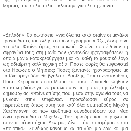
Μητσιά, τότε πολύ απλά …κλείσαμε για όλη τη χρονιά.
«Δηλαδή», θα ρωτήσετε, «για όλα τα κακά φταίνε οι μεγάλοι
τραγουδιστές του ελληνικού πενταγράμμου;». Όχι, δεν φταίνε
για όλα. Φταίνε όμως για αρκετά. Φταίνε που έβαλαν τη
σφραγίδα τους στη μανία των ζωντανών ηχογραφήσεων, η
οποία μανία κατακρεούργησε μια και καλή το μουσικό έργο
ως αδιαίρετη καλλιτεχνική αξία. Πόσες φορές θα εμφανιστεί
στο Ηρώδειο ο Μητσιάς; Πόσες ζωντανές ηχογραφήσεις με
τα ίδια τραγούδια θα βγάλει ο Βασίλης Παπακωνσταντίνου;
Πόσοι Κεραμικοί, πόσα Μετρό και πόσοι Ζυγοί θα κληθούν
«από καρδιάς» για να μπαλώσουν τις τρύπες της έλλειψης
δημιουργίας; Φταίνε επίσης που, μέσα στην αγωνία τους να
μείνουν στην επιφάνεια, προσέδωσαν κύρος σε
περιπτώσεις όπως αυτή του καθ’ όλα συμπαθούς Μιχάλη
Χατζηγιάννη και των αισθητικά συνοδοιπόρων του. Μας
δίνει τραγούδια ο Μιχάλης; Τον υμνούμε και το ρίχνουμε
στον «φρέσκο ήχο». Δεν μας δίνει; Τότε στρεφόμαστε στο
«ποιοτικό». Συνήθως κάνουμε και τα δύο
,
μια εδώ και μια