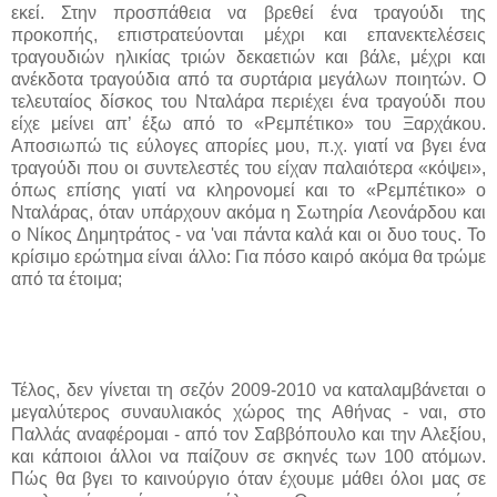
εκεί. Στην προσπάθεια να βρεθεί ένα τραγούδι της
προκοπής, επιστρατεύονται μέχρι και επανεκτελέσεις
τραγουδιών ηλικίας τριών δεκαετιών και βάλε, μέχρι και
ανέκδοτα τραγούδια από τα συρτάρια μεγάλων ποιητών
.
Ο
τελευταίος δίσκος του Νταλάρα περιέχει ένα τραγούδι που
είχε μείνει απ’ έξω από το «Ρεμπέτικο» του Ξαρχάκου.
Αποσιωπώ τις εύλογες απορίες μου, π.χ. γιατί να βγει ένα
τραγούδι που οι συντελεστές του είχαν παλαιότερα «κόψει»,
όπως επίσης γιατί να κληρονομεί και το «Ρεμπέτικο» ο
Νταλάρας, όταν υπάρχουν ακόμα η Σωτηρία Λεονάρδου και
ο Νίκος Δημητράτος - να 'ναι πάντα καλά και οι δυο τους. Το
κρίσιμο ερώτημα είναι άλλο: Για πόσο καιρό ακόμα θα τρώμε
από τα έτοιμα;
Τέλος, δεν γίνεται τη σεζόν 2009-2010 να καταλαμβάνεται ο
μεγαλύτερος συναυλιακός χώρος της Αθήνας - ναι, στο
Παλλάς αναφέρομαι - από τον Σαββόπουλο και την Αλεξίου,
και κάποιοι άλλοι να παίζουν σε σκηνές των 100 ατόμων.
Πώς θα βγει το καινούργιο όταν έχουμε μάθει όλοι μας σε