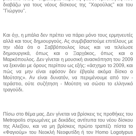
διαβάζω για τους νέους δίσκους της "Χαρούλας" και του
"Γιώργου".
Και όχι, η μπάλα δεν πρέπει να πάρει μόνο τους ερμηνευτές
αλλά και τους δημιουργούς. Ας συμβιβαστούμε επιτέλους με
την ιδέα ότι ο Σαββόπουλος ίσως και να τελείωσε
δημιουργικά, όπως και ο Ξαρχάκος, όπως και ο
Μαρκόπουλος. Δεν γίνεται η μουσική ανασκόπηση του 2009
να ξεκινάει με όρους
περίπου ως εξής: «άσχημο το 2009, και
πώς να μην είναι εφόσον δεν έβγαλε ακόμα δίσκο ο
Μούτσης». Αν είναι δυνατόν, να περιμένουμε από τον -
τεράστιο, ούτε συζήτηση - Μούτση να σώσει το ελληνικό
τραγούδι.
Πίσω στο θέμα μας. Δεν γίνεται να βρίσκεις τις προθήκες του
Metropolis
στρωμένες με δεκάδες αντίτυπα του νέου δίσκου
της Αλεξίου, και να μη βρίσκεις πρώτο τραπέζι πίστα το
«Φαγιούμ» του Νεοκλή Νεοφυτίδη ή τον
Homo Logotypus