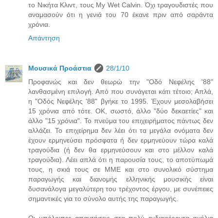
το Νικήτα Κλιντ, τους My Wet Calvin. Όχι τραγουδιστές που
αναμασούν ότι η γενιά του 70 έκανε πριν από σαράντα
χρόνια.
Απάντηση
Μουσικά Προάστια
28/1/10
Προφανώς και δεν θεωρώ την "Οδό Νεφέλης '88"
λανθασμένη επιλογή. Από που συνάγεται κάτι τέτοιο; Απλά,
η "Οδός Νεφέλης '88" βγήκε το 1995. Έχουν μεσολαβήσει
15 χρόνια από τότε. ΟΚ, σωστό, άλλο "δύο δεκαετίες" και
άλλο "15 χρόνια". Το πνεύμα του επιχειρήματος πάντως δεν
αλλάζει. Το επιχείρημα δεν λέει ότι τα μεγάλα ονόματα δεν
έχουν ερμηνεύσει πρόσφατα ή δεν ερμηνεύουν τώρα καλά
τραγούδια (ή δεν θα ερμηνεύσουν και στο μέλλον καλά
τραγούδια). Λέει απλά ότι η παρουσία τους, το αποτύπωμά
τους, η σκιά τους σε ΜΜΕ και στο συνολικό σύστημα
παραγωγής και διανομής ελληνικής μουσικής είναι
δυσανάλογα μεγαλύτερη του τρέχοντος έργου, με συνέπειες
σημαντικές για το σύνολο αυτής της παραγωγής.
Οι υπόλοιπες απαντήσεις στα πολύ ενδιαφέροντα σχόλια