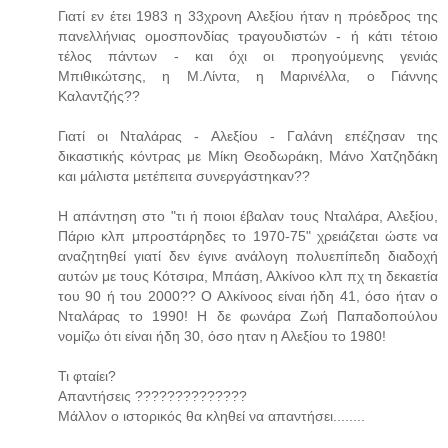
Γιατί εν έτει 1983 η 33χρονη Αλεξίου ήταν η πρόεδρος της
πανελλήνιας ομοσπονδίας τραγουδιστών - ή κάτι τέτοιο
τέλος πάντων - και όχι οι προηγούμενης γενιάς
Μπιθικώτσης, η Μ.Λίντα, η Μαρινέλλα, ο Γιάννης
Καλαντζής??
Γιατί οι Νταλάρας - Αλεξίου - Γαλάνη επέζησαν της
δικαστικής κόντρας με Μίκη Θεοδωράκη, Μάνο Χατζηδάκη
και μάλιστα μετέπειτα συνεργάστηκαν??
Η απάντηση στο "τι ή ποιοι έβαλαν τους Νταλάρα, Αλεξίου,
Πάριο κλπ μπροστάρηδες το 1970-75" χρειάζεται ώστε να
αναζητηθεί γιατί δεν έγινε ανάλογη πολυεπίπεδη διαδοχή
αυτών με τους Κότσιρα, Μπάση, Αλκίνοο κλπ πχ τη δεκαετία
του 90 ή του 2000?? Ο Αλκίνοος είναι ήδη 41, όσο ήταν ο
Νταλάρας το 1990! Η δε φωνάρα Ζωή Παπαδοπούλου
νομίζω ότι είναι ήδη 30, όσο ηταν η Αλεξίου το 1980!
Τι φταίει?
Απαντήσεις ??????????????
Μάλλον ο ιστορικός θα κληθεί να απαντήσει........