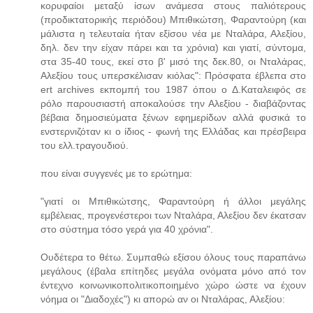
κορυφαίοι μεταξύ ίσων ανάμεσα στους παλιότερους
(προδικτατορικής περιόδου) Μπιθικώτση, Φαραντούρη (και
μάλιστα η τελευταία ήταν εξίσου νέα με Νταλάρα, Αλεξίου,
δηλ. δεν την είχαν πάρει και τα χρόνια) και γιατί, σύντομα,
στα 35-40 τους, εκεί στο β' μισό της δεκ.80, οι Νταλάρας,
Αλεξίου τους υπερσκέλισαν κιόλας": Πρόσφατα έβλεπα στο
ert archives εκπομπή του 1987 όπου ο Δ.Καταλειφός σε
ρόλο παρουσιαστή αποκαλούσε την Αλεξίου - διαβάζοντας
βέβαια δημοσιεύματα ξένων εφημερίδων αλλά φυσικά το
ενστερνιζόταν κι ο ίδιος - φωνή της Ελλάδας και πρέσβειρα
του ελλ.τραγουδιού.
που είναι συγγενές με το ερώτημα:
"γιατί οι Μπιθικώτσης, Φαραντούρη ή άλλοι μεγάλης
εμβέλειας, προγενέστεροι των Νταλάρα, Αλεξίου δεν έκατσαν
στο σύστημα τόσο γερά για 40 χρόνια".
Ουδέτερα το θέτω. Συμπαθώ εξίσου όλους τους παραπάνω
μεγάλους (έβαλα επίτηδες μεγάλα ονόματα μόνο από τον
έντεχνο κοινωνικοπολιτικοποιημένο χώρο ώστε να έχουν
νόημα οι "Διαδοχές") κι απορώ αν οι Νταλάρας, Αλεξίου: