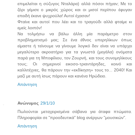
επιμελείται η σύζυγος Νταλάρα) αλλά πόσοι πήγαν; Με το
ζόρι γέμισε ο μικρός χώρος και οι μισοί περίπου έφυγαν
επειδή έκανε ψυχρούλα! Αυτοί έχασαν!
Φταίνε και αυτοί που λέει και το τραγούδι αλλά φταίμε κι
εμείς λοιπόν!
Να τολμήσω να βάλω άλλη μία παράμετρο στον
προβληματισμό μας; Σε ένα έθνος υπερηλίκων όπως
είμαστε ή τείνουμε να γίνουμε λογικό δεν είναι να υπάρχει
μεγαλύτερο ακροατήριο για τα γνωστά (μεγάλα) ονόματα
παρά για τη Μποφίλιου, τον Ζουρνή, και τους συνομηλίκους
τους; Οι σημερινοί εικοσο-τριαντάρηδες, κοινό και
καλλιτέχνες, θα πάρουν την «εκδίκηση» τους το... 2040! Και
μαζί με αυτή ίσως πάρουν και κανένα Ηρώδειο.
Απάντηση
Ανώνυμος
29/1/10
Πωλούνται μεταχειρισμένα σάβανα για άταφα πτώματα.
Πληροφορίαι σε "προοδευτικά" blog ανέργων "μουσικών".
Απάντηση