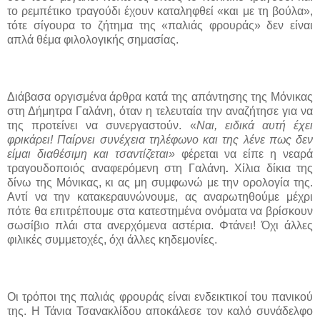
το ρεμπέτικο τραγούδι έχουν καταληφθεί «και με τη βούλα»,
τότε σίγουρα το ζήτημα της «παλιάς φρουράς» δεν είναι
απλά θέμα φιλολογικής σημασίας.
Διάβασα οργισμένα άρθρα κατά της απάντησης της Μόνικας
στη Δήμητρα Γαλάνη, όταν η τελευταία την αναζήτησε για να
της προτείνει να συνεργαστούν. «
Ναι, ειδικά αυτή έχει
φρικάρει! Παίρνει συνέχεια τηλέφωνο και της λένε πως δεν
είμαι διαθέσιμη και τσαντίζεται»
φέρεται να είπε η νεαρά
τραγουδοποιός αναφερόμενη στη Γαλάνη
.
Χίλια δίκια της
δίνω της Μόνικας, κι ας μη συμφωνώ με την ορολογία της.
Αντί να την κατακεραυνώνουμε, ας αναρωτηθούμε μέχρι
πότε θα επιτρέπουμε στα κατεστημένα ονόματα να βρίσκουν
σωσίβιο πλάι στα ανερχόμενα αστέρια. Φτάνει! Όχι άλλες
φιλικές συμμετοχές, όχι άλλες κηδεμονίες.
Οι τρόποι της παλιάς φρουράς είναι ενδεικτικοί του πανικού
της. Η Τάνια Τσανακλίδου αποκάλεσε τον καλό συνάδελφο