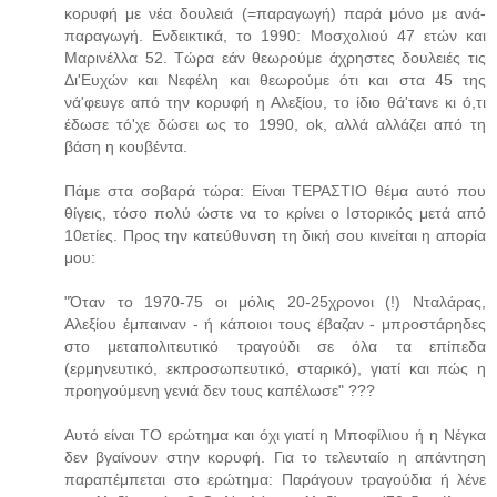
κορυφή με νέα δουλειά (=παραγωγή) παρά μόνο με ανά-
παραγωγή. Ενδεικτικά, το 1990: Μοσχολιού 47 ετών και
Μαρινέλλα 52. Τώρα εάν θεωρούμε άχρηστες δουλειές τις
Δι'Ευχών και Νεφέλη και θεωρούμε ότι και στα 45 της
νά'φευγε από την κορυφή η Αλεξίου, το ίδιο θά'τανε κι ό,τι
έδωσε τό'χε δώσει ως το 1990, ok, αλλά αλλάζει από τη
βάση η κουβέντα.
Πάμε στα σοβαρά τώρα: Είναι ΤΕΡΑΣΤΙΟ θέμα αυτό που
θίγεις, τόσο πολύ ώστε να το κρίνει ο Ιστορικός μετά από
10ετίες. Προς την κατεύθυνση τη δική σου κινείται η απορία
μου:
"Όταν το 1970-75 οι μόλις 20-25χρονοι (!) Νταλάρας,
Αλεξίου έμπαιναν - ή κάποιοι τους έβαζαν - μπροστάρηδες
στο μεταπολιτευτικό τραγούδι σε όλα τα επίπεδα
(ερμηνευτικό, εκπροσωπευτικό, σταρικό), γιατί και πώς η
προηγούμενη γενιά δεν τους καπέλωσε" ???
Αυτό είναι ΤΟ ερώτημα και όχι γιατί η Μποφίλιου ή η Νέγκα
δεν βγαίνουν στην κορυφή. Για το τελευταίο η απάντηση
παραπέμπεται στο ερώτημα: Παράγουν τραγούδια ή λένε