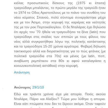
κιόλας προσωπικούς δίσκους της (1975 κι έπειτα)
τραγούδαγε μπαλάντες, το πρώτο μεγάλο της τραγούδι ήταν
το 1974 το Οδος Αριστοτέλους με το πιάνο του συνθέτη του
νέου κύματος Σπανού, πολύ σύντομα συνεργάστηκε μέχρι
και με τον Άσιμο, στην κορυφή της καριέρας και νεότητάς
της με τον ροκ Πορτοκάλογλου. Ο δε Νταλάρας έχει δηλώσει
ότι αρχές του '70 ήθελε να τραγουδήσει τα ξένα (latin) που
τραγούδαγε στις σκάλες των σπιτιών με τους φίλους του
νέος αλλά συγκρατήθηκε λόγω της πολιτικής κατάστασης
και τα τραγούδησε 15-20 χρόνια αργότερα. Φοβερή δήλωση
τακτικισμού αλλά και διορατικότητας για το πώς φτάνεις (με
πολιτικά τραγούδια στα 70s) και μένεις (με latin, ποπ,
αναβίωση ρεμπέτικου στα 80s κι αφού καταλαγιάσει η
κοινωνικοπολιτική αστάθεια) στην κορυφή.
Απάντηση
Ανώνυμος
29/1/10
Εδώ και τριάντα χρόνια είχα μία απορία. Ποιός ακούει
Νταλάρα, Πάριο και Αλεξίου? Τώρα μου λύθηκε η απορια.
Είναι κάτι πτώματα που δεν το ξέρουν ακόμα. Όταν ταφούν