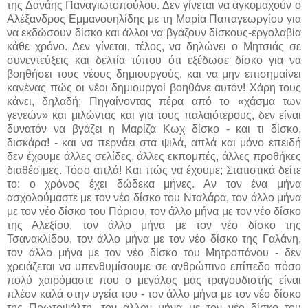
της Δανάης Παναγιωτοπούλου.
Δεν γίνεται να αγκομαχούν ο
Αλέξανδρος Εμμανουηλίδης με τη Μαρία Παπαγεωργίου για
να εκδώσουν δίσκο και άλλοι να βγάζουν δίσκους-εργολαβία
κάθε χρόνο. Δεν γίνεται, τέλος, να δηλώνει ο Μητσιάς σε
συνεντεύξεις και δελτία τύπου ότι εξέδωσε δίσκο για να
βοηθήσει τους νέους δημιουργούς, και να μην επισημαίνει
κανένας πώς οι νέοι δημιουργοί βοηθάνε αυτόν! Χάρη τους
κάνει, δηλαδή; Πηγαίνοντας πέρα από το «χάσμα των
γενεών» και μιλώντας και για τους παλαιότερους, δεν είναι
δυνατόν να βγάζει η Μαρίζα Κωχ δίσκο - και τι δίσκο,
δισκάρα! - και να περνάει στα ψιλά, απλά και μόνο επειδή
δεν έχουμε άλλες σελίδες, άλλες εκπομπές, άλλες προθήκες
διαθέσιμες. Τόσο απλά! Και πώς να έχουμε; Στατιστικά δείτε
το: ο χρόνος έχει δώδεκα μήνες. Αν τον ένα μήνα
ασχολούμαστε με τον νέο δίσκο του Νταλάρα, τον άλλο μήνα
με τον νέο δίσκο του Πάριου, τον άλλο μήνα με τον νέο δίσκο
της Αλεξίου, τον άλλο μήνα με τον νέο δίσκο της
Τσανακλίδου, τον άλλο μήνα με τον νέο δίσκο της Γαλάνη,
τον άλλο μήνα με τον νέο δίσκο του Μητροπάνου - δεν
χρειάζεται να υπενθυμίσουμε σε ανθρώπινο επίπεδο πόσο
πολύ χαιρόμαστε που ο μεγάλος μας τραγουδιστής είναι
πλέον καλά στην υγεία του - τον άλλο μήνα με τον νέο δίσκο
της Πρωτοψάλτη, τον άλλον μήνα με τον νέο δίσκο του