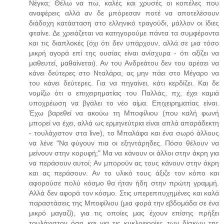
Νέγκα; Θέλω να πω, καλές και χρυσές οι κοπέλες που
αναφέρεις αλλά αν δε μπόρεσαν ποτέ να αποτελέσουν
διάδοχη κατάσταση στο ελληνικό τραγούδι, μάλλον οι ίδιες
φταίνε. Δε χρειάζεται να κατηγορούμε πάντα τα συμφέροντα
και τις διαπλοκές (όχι ότι δεν υπάρχουν, αλλά σε μια τόσο
μικρή αγορά επί της ουσίας είναι ανίσχυρα - ότι αξίζει να
μαθευτεί, μαθαίνεται). Αν του Ανδρεάτου δεν του αρέσει να
κάνει δεύτερες στο Νταλάρα, ας μην πάει στο Μέγαρο να
του κάνει δεύτερες. Για να πηγαίνει, κάτι κερδίζει. Και δε
νομίζω ότι ο επιχειρηματίας του Παλλάς, πχ, έχει καμιά
υποχρέωση να βγάλει το νέο αίμα. Επιχειρηματίας είναι.
Έχω βαρεθεί να ακούω τη Μποφίλιου (που καλή φωνή
μπορεί να έχει, αλλά ως ερμηνεύτρια είναι απλά απαράδεκτη
- τουλάχιστον στα live), το Μπαλάφα και ένα σωρό άλλους
να λένε "Να φύγουν πια οι εξηντάρηδες. Πόσο θέλουν να
μείνουν στην κορυφή;" Μα να κάνουν οι άλλοι στην άκρη για
να περάσουν αυτοί; Αν μπορούν ας τους κάνουν στην άκρη
και ας περάσουν. Αν το υλικό τους άξιζε τον κόπο και
αφορούσε πολύ κόσμο θα ήταν ήδη στην πρώτη γραμμή.
Αλλά δεν αφορά τον κόσμο. Στις υπερεπιτυχημένες και καλά
παραστάσεις της Μποφίλιου (μια φορά την εβδομάδα σε ένα
μικρό μαγαζί), για τις οποίες μας έχουν επίσης πρήξει
τουλάχιστον όσο και για τις κυκλοφορίες των δίσκων της