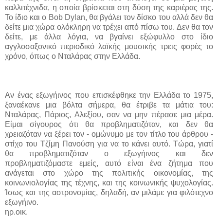
καλλιτέχνιδα, η οποία βρίσκεται στη δύση της καριέρας της.
Το ίδιο και ο
Bob Dylan,
θα βγάλει τον δίσκο του αλλά δεν θα
δείτε μια χώρα ολόκληρη να τρέχει από πίσω του. Δεν θα τον
δείτε, με άλλα λόγια, να βγαίνει εξώφυλλο στο ίδιο
αγγλοσαξονικό περιοδικό λαϊκής μουσικής τρεις φορές το
χρόνο, όπως ο Νταλάρας στην Ελλάδα.
Αν ένας εξωγήινος που επισκέφθηκε την Ελλάδα το 1975,
ξαναέκανε μια βόλτα σήμερα, θα έτριβε τα μάτια του:
Νταλάρας, Πάριος, Αλεξίου, σαν να μην πέρασε μια μέρα.
Είμαι σίγουρος ότι θα προβληματιζόταν, και δεν θα
χρειαζόταν να ξέρει τον - ομώνυμο με τον τίτλο του άρθρου -
στίχο του Τζίμη Πανούση για να το κάνει αυτό. Τώρα, γιατί
θα προβληματιζόταν ο εξωγήινος και δεν
προβληματιζόμαστε εμείς, αυτό είναι ένα ζήτημα που
ανάγεται στο χώρο της πολιτικής οικονομίας, της
κοινωνιολογίας της τέχνης, και της κοινωνικής ψυχολογίας.
Ίσως και της αστρονομίας, δηλαδή, αν μιλάμε για φιλότεχνο
εξωγήινο.
ηρ.οικ
.