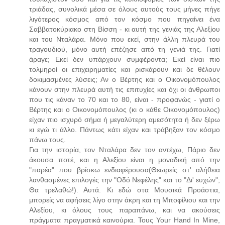
τριάδας, συνολικά μέσα σε όλους αυτούς τους μήνες πήγε
λιγότερος κόσμος από τον κόσμο που πηγαίνει ένα
Σαββατοκύριακο στη Βίσση - κι αυτή της γενιάς της Αλεξίου
και του Νταλάρα. Μόνο που εκεί, στην άλλη πλευρά του
τραγουδιού, μόνο αυτή επέζησε από τη γενιά της. Γιατί
άραγε; Εκεί δεν υπάρχουν συμφέροντα; Εκεί είναι πιο
τολμηροί οι επιχειρηματίες και ρισκάρουν και δε θέλουν
δοκιμασμένες λύσεις; Αν ο Βέρτης και ο Οικονομόπουλος
κάνουν στην πλευρά αυτή τις επιτυχίες και όχι οι άνθρωποι
που τις κάναν το 70 και το 80, είναι - προφανώς - γιατί ο
Βέρτης και ο Οικονομόπουλος (κι ο κάθε Οικονομόπουλος)
είχαν πιο ισχυρό σήμα ή μεγαλύτερη αμεσότητα ή δεν ξέρω
κι εγώ τι άλλο. Πάντως κάτι είχαν και τράβηξαν τον κόσμο
πάνω τους.
Για την ιστορία, τον Νταλάρα δεν τον αντέχω, Πάριο δεν
άκουσα ποτέ, και η Αλεξίου είναι η μοναδική από την
"παρέα" που βρίσκω ενδιαφέρουσα(Θεωρείς στ' αλήθεια
λανθασμένες επιλογές την "Οδό Νεφέλης" και το "Δι' ευχών";
Θα τρελαθώ!). Αυτά. Κι εδώ στα Μουσικά Προάστια,
μπορείς να αφήσεις λίγο στην άκρη και τη Μποφίλιου και την
Αλεξίου, κι όλους τους παραπάνω, και να ακούσεις
πράγματα πραγματικά καινούρια. Τους Your Hand In Mine,