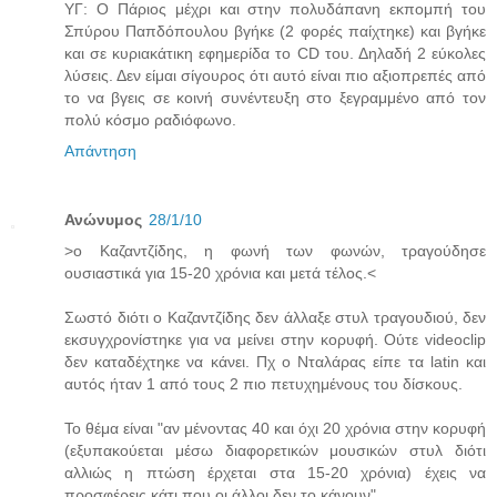
ΥΓ: Ο Πάριος μέχρι και στην πολυδάπανη εκπομπή του
Σπύρου Παπδόπουλου βγήκε (2 φορές παίχτηκε) και βγήκε
και σε κυριακάτικη εφημερίδα το CD του. Δηλαδή 2 εύκολες
λύσεις. Δεν είμαι σίγουρος ότι αυτό είναι πιο αξιοπρεπές από
το να βγεις σε κοινή συνέντευξη στο ξεγραμμένο από τον
πολύ κόσμο ραδιόφωνο.
Απάντηση
Ανώνυμος
28/1/10
>o Καζαντζίδης, η φωνή των φωνών, τραγούδησε
ουσιαστικά για 15-20 χρόνια και μετά τέλος.<
Σωστό διότι ο Καζαντζίδης δεν άλλαξε στυλ τραγουδιού, δεν
εκσυγχρονίστηκε για να μείνει στην κορυφή. Ούτε videoclip
δεν καταδέχτηκε να κάνει. Πχ ο Νταλάρας είπε τα latin και
αυτός ήταν 1 από τους 2 πιο πετυχημένους του δίσκους.
Το θέμα είναι "αν μένοντας 40 και όχι 20 χρόνια στην κορυφή
(εξυπακούεται μέσω διαφορετικών μουσικών στυλ διότι
αλλιώς η πτώση έρχεται στα 15-20 χρόνια) έχεις να
προσφέρεις κάτι που οι άλλοι δεν το κάνουν".