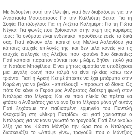
Με δεδομένη αυτή την έλλειψη, γιατί δεν διαβάζουμε για την
Αναστασία Μουτσάτσου; Για την Καλλιόπη Βέττα; Για τη
Σοφία Παπάζογλου; Για τη Λιζέττα Καλημέρη; Για τη Γιώτα
Νέγκα; Για φωνές που βρίσκονται στην ακμή της καριέρας
τους; Τα ονόματα είναι ενδεικτικά, προσθέστε εσείς τα δικά
σας. Γιατί κάνουν όλοι κριτική στη Μελίνα Ασλανίδου για
κάποιες ατυχείς επιλογές της, και δεν μιλά κανείς για τις
ατυχείς επιλογές της Αλεξίου που κρατάνε δυο δεκαετίες;
Γιατί κάποιοι παραπονιούνται που μιλάμε, δήθεν, πολύ για
τη Νατάσα Μποφίλιου; Είναι μήπως αμαρτία να υποδέχεσαι
μια μεγάλη φωνή που τολμά να είναι ηλικίας κάτω των
τριάντα; Γιατί η Αρετή Κετιμέ έπρεπε να έχει μπάρμπα στην
Κορώνη για να βγάλει - επιτέλους!!! - προσωπικό δίσκο; Ως
πότε θα κάνει ο Γεράσιμος Ανδρεάτος δεύτερη φωνή στον
Νταλάρα στο Μέγαρο; Και σε ποια ηλικία θα πρέπει να
φτάσει ο Ανδρεάτος για να ανοίξει το Μέγαρο μόνο γι’ αυτόν;
Γιατί ξεχάσαμε την παθιασμένη ερμηνεία του Παντελή
Θεοχαρίδη στη «Μικρή Πατρίδα» και γιατί χρειάστηκε ο
Νταλάρας για να κάνει γνωστό το τραγούδι; Γιατί δεν ακούω
λέξη για τον Κώστα Μάντζιο την ώρα που ο Νταλάρας
διασκευάζει το «Απόψε γίνε», τραγούδι που ο Μάντζιος