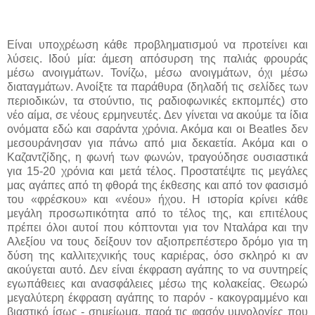
Είναι υποχρέωση κάθε προβληματισμού να προτείνει και
λύσεις. Ιδού μία: άμεση απόσυρση της παλιάς φρουράς
μέσω ανοιγμάτων. Τονίζω, μέσω ανοιγμάτων, όχι μέσω
διαταγμάτων. Ανοίξτε τα παράθυρα (δηλαδή τις σελίδες των
περιοδικών, τα στούντιο, τις ραδιοφωνικές εκπομπές) στο
νέο αίμα, σε νέους ερμηνευτές. Δεν γίνεται να ακούμε τα ίδια
ονόματα εδώ και σαράντα χρόνια. Ακόμα και οι
Beatles
δεν
μεσουράνησαν για πάνω από μια δεκαετία. Ακόμα και ο
Καζαντζίδης, η φωνή των φωνών, τραγούδησε ουσιαστικά
για 15-20
χρόνια και μετά τέλος. Προστατέψτε τις μεγάλες
μας αγάπες από τη φθορά της έκθεσης και από τον φασισμό
του «φρέσκου» και «νέου» ήχου. Η ιστορία κρίνει κάθε
μεγάλη προσωπικότητα από το τέλος της, και επιτέλους
πρέπει όλοι αυτοί που κόπτονται για τον Νταλάρα και την
Αλεξίου να τους δείξουν τον αξιοπρεπέστερο δρόμο για τη
δύση της καλλιτεχνικής τους καριέρας, όσο σκληρό κι αν
ακούγεται αυτό. Δεν είναι έκφραση αγάπης το να συντηρείς
εγωπάθειες και ανασφάλειες μέσω της κολακείας. Θεωρώ
μεγαλύτερη έκφραση αγάπης το παρόν - κακογραμμένο και
βιαστικό ίσως - σημείωμα, παρά τις φασόν υμνολογίες που