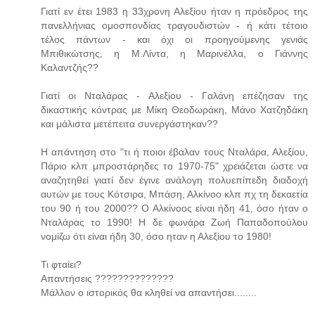
Γιατί εν έτει 1983 η 33χρονη Αλεξίου ήταν η πρόεδρος της
πανελλήνιας ομοσπονδίας τραγουδιστών - ή κάτι τέτοιο
τέλος πάντων - και όχι οι προηγούμενης γενιάς
Μπιθικώτσης, η Μ.Λίντα, η Μαρινέλλα, ο Γιάννης
Καλαντζής??
Γιατί οι Νταλάρας - Αλεξίου - Γαλάνη επέζησαν της
δικαστικής κόντρας με Μίκη Θεοδωράκη, Μάνο Χατζηδάκη
και μάλιστα μετέπειτα συνεργάστηκαν??
Η απάντηση στο "τι ή ποιοι έβαλαν τους Νταλάρα, Αλεξίου,
Πάριο κλπ μπροστάρηδες το 1970-75" χρειάζεται ώστε να
αναζητηθεί γιατί δεν έγινε ανάλογη πολυεπίπεδη διαδοχή
αυτών με τους Κότσιρα, Μπάση, Αλκίνοο κλπ πχ τη δεκαετία
του 90 ή του 2000?? Ο Αλκίνοος είναι ήδη 41, όσο ήταν ο
Νταλάρας το 1990! Η δε φωνάρα Ζωή Παπαδοπούλου
νομίζω ότι είναι ήδη 30, όσο ηταν η Αλεξίου το 1980!
Τι φταίει?
Απαντήσεις ??????????????
Μάλλον ο ιστορικός θα κληθεί να απαντήσει........