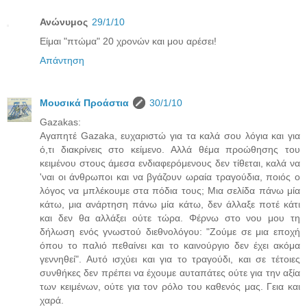
Ανώνυμος
29/1/10
Είμαι "πτώμα" 20 χρονών και μου αρέσει!
Απάντηση
Μουσικά Προάστια
30/1/10
Gazakas:
Αγαπητέ Gazaka, ευχαριστώ για τα καλά σου λόγια και για
ό,τι διακρίνεις στο κείμενο. Αλλά θέμα προώθησης του
κειμένου στους άμεσα ενδιαφερόμενους δεν τίθεται, καλά να
'ναι οι άνθρωποι και να βγάζουν ωραία τραγούδια, ποιός ο
λόγος να μπλέκουμε στα πόδια τους; Μια σελίδα πάνω μία
κάτω, μια ανάρτηση πάνω μία κάτω, δεν άλλαξε ποτέ κάτι
και δεν θα αλλάξει ούτε τώρα. Φέρνω στο νου μου τη
δήλωση ενός γνωστού διεθνολόγου: "Ζούμε σε μια εποχή
όπου το παλιό πεθαίνει και το καινούργιο δεν έχει ακόμα
γεννηθεί". Αυτό ισχύει και για το τραγούδι, και σε τέτοιες
συνθήκες δεν πρέπει να έχουμε αυταπάτες ούτε για την αξία
των κειμένων, ούτε για τον ρόλο του καθενός μας. Γεια και
χαρά.