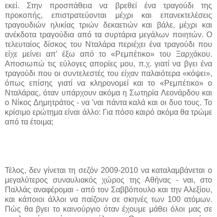
εκεί. Στην προσπάθεια να βρεθεί ένα τραγούδι της
προκοπής, επιστρατεύονται μέχρι και επανεκτελέσεις
τραγουδιών ηλικίας τριών δεκαετιών και βάλε, μέχρι και
ανέκδοτα τραγούδια από τα συρτάρια μεγάλων ποιητών
.
Ο
τελευταίος δίσκος του Νταλάρα περιέχει ένα τραγούδι που
είχε μείνει απ’ έξω από το «Ρεμπέτικο» του Ξαρχάκου.
Αποσιωπώ τις εύλογες απορίες μου, π.χ. γιατί να βγει ένα
τραγούδι που οι συντελεστές του είχαν παλαιότερα «κόψει»,
όπως επίσης γιατί να κληρονομεί και το «Ρεμπέτικο» ο
Νταλάρας, όταν υπάρχουν ακόμα η Σωτηρία Λεονάρδου και
ο Νίκος Δημητράτος - να 'ναι πάντα καλά και οι δυο τους. Το
κρίσιμο ερώτημα είναι άλλο: Για πόσο καιρό ακόμα θα τρώμε
από τα έτοιμα;
Τέλος, δεν γίνεται τη σεζόν 2009-2010 να καταλαμβάνεται ο
μεγαλύτερος συναυλιακός χώρος της Αθήνας - ναι, στο
Παλλάς αναφέρομαι - από τον Σαββόπουλο και την Αλεξίου,
και κάποιοι άλλοι να παίζουν σε σκηνές των 100 ατόμων.
Πώς θα βγει το καινούργιο όταν έχουμε μάθει όλοι μας σε