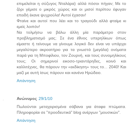
επιμελείται η σύζυγος Νταλάρα) αλλά πόσοι πήγαν; Με το
ζόρι γέμισε ο μικρός χώρος και οι μισοί περίπου έφυγαν
επειδή έκανε ψυχρούλα! Αυτοί έχασαν!
Φταίνε και αυτοί που λέει και το τραγούδι αλλά φταίμε κι
εμείς λοιπόν!
Να τολμήσω να βάλω άλλη μία παράμετρο στον
προβληματισμό μας; Σε ένα έθνος υπερηλίκων όπως
είμαστε ή τείνουμε να γίνουμε λογικό δεν είναι να υπάρχει
μεγαλύτερο ακροατήριο για τα γνωστά (μεγάλα) ονόματα
παρά για τη Μποφίλιου, τον Ζουρνή, και τους συνομηλίκους
τους; Οι σημερινοί εικοσο-τριαντάρηδες, κοινό και
καλλιτέχνες, θα πάρουν την «εκδίκηση» τους το... 2040! Και
μαζί με αυτή ίσως πάρουν και κανένα Ηρώδειο.
Απάντηση
Ανώνυμος
29/1/10
Πωλούνται μεταχειρισμένα σάβανα για άταφα πτώματα.
Πληροφορίαι σε "προοδευτικά" blog ανέργων "μουσικών".
Απάντηση