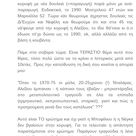
κορυφή με νέα δουλειά (=παραγωγή) παρά μόνο με ανά-
παραγωγή. Ενδεικτικά, το 1990: Μοσχολιού 47 ετών και
Μαρινέλλα 52. Τώρα εάν θεωρούμε άχρηστες δουλειές τις
Δι'Ευχών και Νεφέλη και θεωρούμε ότι και στα 45 της
νά'φευγε από την κορυφή η Αλεξίου, το ίδιο θά'τανε κι ό,τι
έδωσε τό'χε δώσει ως το 1990, ok, αλλά αλλάζει από τη
βάση η κουβέντα.
Πάμε στα σοβαρά τώρα: Είναι ΤΕΡΑΣΤΙΟ θέμα αυτό που
θίγεις, τόσο πολύ ώστε να το κρίνει ο Ιστορικός μετά από
10ετίες. Προς την κατεύθυνση τη δική σου κινείται η απορία
μου:
"Όταν το 1970-75 οι μόλις 20-25χρονοι (!) Νταλάρας,
Αλεξίου έμπαιναν - ή κάποιοι τους έβαζαν - μπροστάρηδες
στο μεταπολιτευτικό τραγούδι σε όλα τα επίπεδα
(ερμηνευτικό, εκπροσωπευτικό, σταρικό), γιατί και πώς η
προηγούμενη γενιά δεν τους καπέλωσε" ???
Αυτό είναι ΤΟ ερώτημα και όχι γιατί η Μποφίλιου ή η Νέγκα
δεν βγαίνουν στην κορυφή. Για το τελευταίο η απάντηση
παραπέμπεται στο ερώτημα: Παράγουν τραγούδια ή λένε