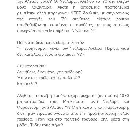
της Αλεξίου μόνο? Οι Νταλάρας, Αλεξίου το '70 δεν έλεγαν
μόνο Καζαντζίδη, Χιώτη ή ξεχασμένα προπολεμικά
ρεμπέτικα αλλά παρήγαγαν ΝΕΕΣ δουλειές με σύγχρονους
της εποχής του '70 συνθέτες. Μήπως λοιπόν
υποβαθμίζονται σκοπίμως οι συνθέτες με τους οποίους
συνεργάζονται οι Μποφίλιου, Νέγκα κλπ??
Πάμε στο δικό μου ερώτημα, λοιπόν:
"Η προηγούμενη γενιά των Νταλάρα, Αλεξίου, Πάριου, γιατί
δεν καπέλωσε τους τελευταίους"???
Δεν μπορούσε?
Δεν ήθελε, διότι ήταν γενναιόδωρη?
Ήταν στο περιθώριο πχ πολιτικά?
Κάτι άλλο?
Αλήθεια, τι συνέβη και δεν είχαμε μέχρι το (ας πούμε) 1990
μπροστάρηδες τους Μπιθικώτση αντί Νταλάρα και
Φαραντούρη αντί Αλεξίου??? Μπιθικώτσης και Φαραντούρη,
διότι ήταν τεράστια ονόματα από την προδικτατορική κιόλας
περίοδο. Ήταν και στο πολιτικό τραγούδι δηλ. μέσα στη
μόδα.. Τι δεν τους πήγε?