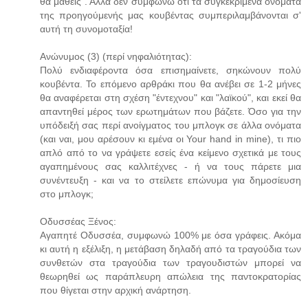
θα μάθεις". Αλλά δεν συμφωνώ ότι τα συγκεκριμένα ονόματα
της προηγούμενής μας κουβέντας συμπεριλαμβάνονται σ'
αυτή τη συνομοταξία!
Ανώνυμος (3) (περί νηφαλιότητας):
Πολύ ενδιαφέροντα όσα επισημαίνετε, σηκώνουν πολύ
κουβέντα. Το επόμενο αρθράκι που θα ανέβει σε 1-2 μήνες
θα αναφέρεται στη σχέση "έντεχνου" και "λαϊκού", και εκεί θα
απαντηθεί μέρος των ερωτημάτων που βάζετε. Όσο για την
υπόδειξή σας περί ανοίγματος του μπλογκ σε άλλα ονόματα
(και ναι, μου αρέσουν κι εμένα οι Your hand in mine), τι πιο
απλό από το να γράψετε εσείς ένα κείμενο σχετικά με τους
αγαπημένους σας καλλιτέχνες - ή να τους πάρετε μια
συνέντευξη - και να το στείλετε επώνυμα για δημοσίευση
στο μπλογκ;
Οδυσσέας Ξένος:
Αγαπητέ Οδυσσέα, συμφωνώ 100% με όσα γράφεις. Ακόμα
κι αυτή η εξέλιξη, η μετάβαση δηλαδή από τα τραγούδια των
συνθετών στα τραγούδια των τραγουδιστών μπορεί να
θεωρηθεί ως παράπλευρη απώλεια της παντοκρατορίας
που θίγεται στην αρχική ανάρτηση.