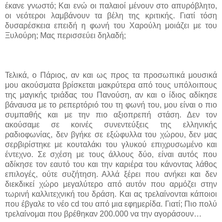
έκανε γνωστό; Και ενώ οι παλαιοί μένουν στο απυρόβλητο,
οι νεότεροι λαμβάνουν τα βέλη της κριτικής. Γιατί τόση
δυσαρέσκεια επειδή η φωνή του Χαρούλη μοιάζει με του
Ξυλούρη; Μας περισσεύει δηλαδή;
Τελικά, ο Πάριος, αν και ως προς τα προσωπικά μουσικά
μου ακούσματα βρίσκεται μακρύτερα από τους υπόλοιπους
της μαγικής τριάδας του Πανούση, αν και ο ίδιος αδίκησε
βάναυσα με το ρεπερτόριό του τη φωνή του, μου είναι ο πιο
συμπαθής και με την πιο αξιοπρεπή στάση. Δεν τον
ακούσαμε σε κοινές συνεντεύξεις της ελληνικής
ραδιοφωνίας, δεν βγήκε σε εξώφυλλα του χώρου, δεν μας
σερβιρίστηκε με κουταλάκι του γλυκού επιχρυσωμένο και
έντεχνο. Σε σχέση με τους άλλους δύο, είναι αυτός που
αδίκησε τον εαυτό του και την καριέρα του κάνοντας λάθος
επιλογές, ούτε συζήτηση. Αλλά ξέρει που ανήκει και δεν
διεκδικεί χώρο μεγαλύτερο από αυτόν που αρμόζει στην
τωρινή καλλιτεχνική του δράση. Και ας τρελαίνονται κάποιοι
που έβγαλε το νέο
cd
του από μια εφημερίδα. Γιατί; Πιο πολύ
τρελαίνομαι που βρέθηκαν 200.000 να την αγοράσουν…