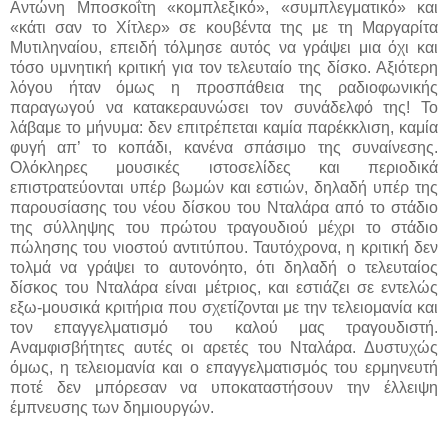
Αντώνη Μποσκοΐτη «κομπλεξικό», «συμπλεγματικό» και
«κάτι σαν το Χίτλερ» σε κουβέντα της με τη Μαργαρίτα
Μυτιληναίου, επειδή τόλμησε αυτός να γράψει μια όχι και
τόσο υμνητική κριτική για τον τελευταίο της δίσκο. Αξιότερη
λόγου ήταν όμως η προσπάθεια της ραδιοφωνικής
παραγωγού να κατακεραυνώσει τον συνάδελφό της! Το
λάβαμε το μήνυμα: δεν επιτρέπεται καμία παρέκκλιση, καμία
φυγή απ’ το κοπάδι, κανένα σπάσιμο της συναίνεσης.
Ολόκληρες μουσικές ιστοσελίδες και περιοδικά
επιστρατεύονται υπέρ βωμών και εστιών, δηλαδή υπέρ της
παρουσίασης του νέου δίσκου του Νταλάρα από το στάδιο
της σύλληψης του πρώτου τραγουδιού μέχρι το στάδιο
πώλησης του νιοστού αντιτύπου. Ταυτόχρονα, η κριτική δεν
τολμά να γράψει το αυτονόητο, ότι δηλαδή ο τελευταίος
δίσκος του Νταλάρα είναι μέτριος, και εστιάζει σε εντελώς
εξω-μουσικά κριτήρια που σχετίζονται με την τελειομανία και
τον επαγγελματισμό του καλού μας τραγουδιστή.
Αναμφισβήτητες αυτές οι αρετές του Νταλάρα. Δυστυχώς
όμως, η τελειομανία και ο επαγγελματισμός του ερμηνευτή
ποτέ δεν μπόρεσαν να υποκαταστήσουν την έλλειψη
έμπνευσης των δημιουργών.