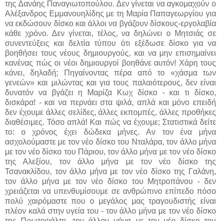
της Δανάης Παναγιωτοπούλου.
Δεν γίνεται να αγκομαχούν ο
Αλέξανδρος Εμμανουηλίδης με τη Μαρία Παπαγεωργίου για
να εκδώσουν δίσκο και άλλοι να βγάζουν δίσκους-εργολαβία
κάθε χρόνο. Δεν γίνεται, τέλος, να δηλώνει ο Μητσιάς σε
συνεντεύξεις και δελτία τύπου ότι εξέδωσε δίσκο για να
βοηθήσει τους νέους δημιουργούς, και να μην επισημαίνει
κανένας πώς οι νέοι δημιουργοί βοηθάνε αυτόν! Χάρη τους
κάνει, δηλαδή; Πηγαίνοντας πέρα από το «χάσμα των
γενεών» και μιλώντας και για τους παλαιότερους, δεν είναι
δυνατόν να βγάζει η Μαρίζα Κωχ δίσκο - και τι δίσκο,
δισκάρα! - και να περνάει στα ψιλά, απλά και μόνο επειδή
δεν έχουμε άλλες σελίδες, άλλες εκπομπές, άλλες προθήκες
διαθέσιμες. Τόσο απλά! Και πώς να έχουμε; Στατιστικά δείτε
το: ο χρόνος έχει δώδεκα μήνες. Αν τον ένα μήνα
ασχολούμαστε με τον νέο δίσκο του Νταλάρα, τον άλλο μήνα
με τον νέο δίσκο του Πάριου, τον άλλο μήνα με τον νέο δίσκο
της Αλεξίου, τον άλλο μήνα με τον νέο δίσκο της
Τσανακλίδου, τον άλλο μήνα με τον νέο δίσκο της Γαλάνη,
τον άλλο μήνα με τον νέο δίσκο του Μητροπάνου - δεν
χρειάζεται να υπενθυμίσουμε σε ανθρώπινο επίπεδο πόσο
πολύ χαιρόμαστε που ο μεγάλος μας τραγουδιστής είναι
πλέον καλά στην υγεία του - τον άλλο μήνα με τον νέο δίσκο
της Πρωτοψάλτη, τον άλλον μήνα με τον νέο δίσκο του