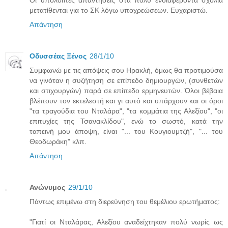
μετατίθενται για το ΣΚ λόγω υποχρεώσεων. Ευχαριστώ.
Απάντηση
Οδυσσέας Ξένος
28/1/10
Συμφωνώ με τις απόψεις σου Ηρακλή, όμως θα προτιμούσα
να γινόταν η συζήτηση σε επίπεδο δημιουργών, (συνθετών
και στιχουργών) παρά σε επίπεδο ερμηνευτών. Όλοι βέβαια
βλέπουν τον εκτελεστή και γι αυτό και υπάρχουν και οι όροι
"τα τραγούδια του Νταλάρα", "τα κομμάτια της Αλεξίου", "οι
επιτυχίες της Τσανακλίδου", ενώ το σωστό, κατά την
ταπεινή μου άποψη, είναι "... του Κουγιουμτζή", "... του
Θεοδωράκη" κλπ.
Απάντηση
Ανώνυμος
29/1/10
Πάντως επιμένω στη διερεύνηση του θεμέλιου ερωτήματος:
"Γιατί οι Νταλάρας, Αλεξίου αναδείχτηκαν πολύ νωρίς ως