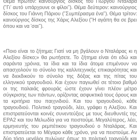
Θέμα πρώτον: καινούργιος δίσκος του Γιώργου Νταλάρα
("Γι' αυτό υπάρχουνε οι φίλοι"). Θέμα δεύτερον: καινούργιος
δίσκος του Γιάννη Πάριου ("Συμπέρασμα ένα"). Θέμα τρίτον:
καινούργιος δίσκος της Χάρις Αλεξίου ("Η αγάπη θα σε βρει
όπου και να 'σαι").
«Ποιο είναι το ζήτημα; Γιατί να μη βγάλουν ο Νταλάρας κι η
Αλεξίου δίσκο;» θα ρωτήσετε. Το ζήτημα είναι ότι εδώ και
σαράντα χρόνια, τα ίδια και τα ίδια άτομα επιμένουν να
απασχολούν το σύνολο της καλλιτεχνικής επικαιρότητας και
να διεκδικούν το σύνολο της δόξας και της πίτας του
ελληνικού τραγουδιού. Και έχουν παγιωθεί σε τέτοιο βαθμό
οι της παλαιάς φρουράς ώστε έχουν γίνει πλέον μέτρο
σύγκρισης των πάντων, ορίζοντας ασφυκτικά τους όρους και
τα κριτήρια του παιχνιδιού. Και του τραγουδιού, κάθε
τραγουδιού. Πολιτικό τραγούδι, λέει, γράφει η Αλεξίου. Και
επιστρατεύονται κοινές συνεντεύξεις με τους διευθυντές της
ΕΡΑ2 και του Μελωδία για να πειστούμε. Μεγαλύτερος, λέει,
ερμηνευτής του ρεμπέτικου τραγουδιού ο Νταλάρας. Και
επιστρατεύεται το Μέγαρο κάθε χρόνο, για να πειστούμε. Αν
δύο τόσο μεγάλοι πυλώνες όπως το πολιτικό τραγούδι και