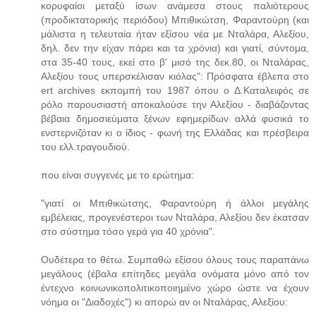
κορυφαίοι μεταξύ ίσων ανάμεσα στους παλιότερους
(προδικτατορικής περιόδου) Μπιθικώτση, Φαραντούρη (και
μάλιστα η τελευταία ήταν εξίσου νέα με Νταλάρα, Αλεξίου,
δηλ. δεν την είχαν πάρει και τα χρόνια) και γιατί, σύντομα,
στα 35-40 τους, εκεί στο β' μισό της δεκ.80, οι Νταλάρας,
Αλεξίου τους υπερσκέλισαν κιόλας": Πρόσφατα έβλεπα στο
ert archives εκπομπή του 1987 όπου ο Δ.Καταλειφός σε
ρόλο παρουσιαστή αποκαλούσε την Αλεξίου - διαβάζοντας
βέβαια δημοσιεύματα ξένων εφημερίδων αλλά φυσικά το
ενστερνιζόταν κι ο ίδιος - φωνή της Ελλάδας και πρέσβειρα
του ελλ.τραγουδιού.
που είναι συγγενές με το ερώτημα:
"γιατί οι Μπιθικώτσης, Φαραντούρη ή άλλοι μεγάλης
εμβέλειας, προγενέστεροι των Νταλάρα, Αλεξίου δεν έκατσαν
στο σύστημα τόσο γερά για 40 χρόνια".
Ουδέτερα το θέτω. Συμπαθώ εξίσου όλους τους παραπάνω
μεγάλους (έβαλα επίτηδες μεγάλα ονόματα μόνο από τον
έντεχνο κοινωνικοπολιτικοποιημένο χώρο ώστε να έχουν
νόημα οι "Διαδοχές") κι απορώ αν οι Νταλάρας, Αλεξίου: