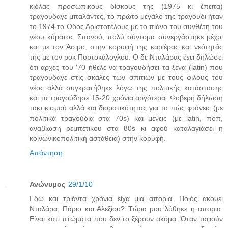
κιόλας προσωπικούς δίσκους της (1975 κι έπειτα)
τραγούδαγε μπαλάντες, το πρώτο μεγάλο της τραγούδι ήταν
το 1974 το Οδος Αριστοτέλους με το πιάνο του συνθέτη του
νέου κύματος Σπανού, πολύ σύντομα συνεργάστηκε μέχρι
και με τον Άσιμο, στην κορυφή της καριέρας και νεότητάς
της με τον ροκ Πορτοκάλογλου. Ο δε Νταλάρας έχει δηλώσει
ότι αρχές του '70 ήθελε να τραγουδήσει τα ξένα (latin) που
τραγούδαγε στις σκάλες των σπιτιών με τους φίλους του
νέος αλλά συγκρατήθηκε λόγω της πολιτικής κατάστασης
και τα τραγούδησε 15-20 χρόνια αργότερα. Φοβερή δήλωση
τακτικισμού αλλά και διορατικότητας για το πώς φτάνεις (με
πολιτικά τραγούδια στα 70s) και μένεις (με latin, ποπ,
αναβίωση ρεμπέτικου στα 80s κι αφού καταλαγιάσει η
κοινωνικοπολιτική αστάθεια) στην κορυφή.
Απάντηση
Ανώνυμος
29/1/10
Εδώ και τριάντα χρόνια είχα μία απορία. Ποιός ακούει
Νταλάρα, Πάριο και Αλεξίου? Τώρα μου λύθηκε η απορια.
Είναι κάτι πτώματα που δεν το ξέρουν ακόμα. Όταν ταφούν