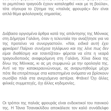
το ρεμπέτικο τραγούδι έχουν καταληφθεί «και με τη βούλα»,
τότε σίγουρα το ζήτημα της «παλιάς φρουράς» δεν είναι
απλά θέμα φιλολογικής σημασίας.
Διάβασα οργισμένα άρθρα κατά της απάντησης της Μόνικας
στη Δήμητρα Γαλάνη, όταν η τελευταία την αναζήτησε για να
της προτείνει να συνεργαστούν. «
Ναι, ειδικά αυτή έχει
φρικάρει! Παίρνει συνέχεια τηλέφωνο και της λένε πως δεν
είμαι διαθέσιμη και τσαντίζεται»
φέρεται να είπε η νεαρά
τραγουδοποιός αναφερόμενη στη Γαλάνη
.
Χίλια δίκια της
δίνω της Μόνικας, κι ας μη συμφωνώ με την ορολογία της.
Αντί να την κατακεραυνώνουμε, ας αναρωτηθούμε μέχρι
πότε θα επιτρέπουμε στα κατεστημένα ονόματα να βρίσκουν
σωσίβιο πλάι στα ανερχόμενα αστέρια. Φτάνει! Όχι άλλες
φιλικές συμμετοχές, όχι άλλες κηδεμονίες.
Οι τρόποι της παλιάς φρουράς είναι ενδεικτικοί του πανικού
της. Η Τάνια Τσανακλίδου αποκάλεσε τον καλό συνάδελφο