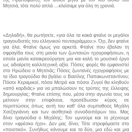
Μητσιά, τότε πολύ απλά …κλείσαμε για όλη τη χρονιά.
«Δηλαδή», θα ρωτήσετε, «για όλα τα κακά φταίνε οι μεγάλοι
τραγουδιστές του ελληνικού πενταγράμμου;». Όχι, δεν φταίνε
για όλα. Φταίνε όμως για αρκετά. Φταίνε που έβαλαν τη
σφραγίδα τους στη μανία των ζωντανών ηχογραφήσεων, η
οποία μανία κατακρεούργησε μια και καλή το μουσικό έργο
ως αδιαίρετη καλλιτεχνική αξία. Πόσες φορές θα εμφανιστεί
στο Ηρώδειο ο Μητσιάς; Πόσες ζωντανές ηχογραφήσεις με
τα ίδια τραγούδια θα βγάλει ο Βασίλης Παπακωνσταντίνου;
Πόσοι Κεραμικοί, πόσα Μετρό και πόσοι Ζυγοί θα κληθούν
«από καρδιάς» για να μπαλώσουν τις τρύπες της έλλειψης
δημιουργίας; Φταίνε επίσης που, μέσα στην αγωνία τους να
μείνουν στην επιφάνεια, προσέδωσαν κύρος σε
περιπτώσεις όπως αυτή του καθ’ όλα συμπαθούς Μιχάλη
Χατζηγιάννη και των αισθητικά συνοδοιπόρων του. Μας
δίνει τραγούδια ο Μιχάλης; Τον υμνούμε και το ρίχνουμε
στον «φρέσκο ήχο». Δεν μας δίνει; Τότε στρεφόμαστε στο
«ποιοτικό». Συνήθως κάνουμε και τα δύο
,
μια εδώ και μια