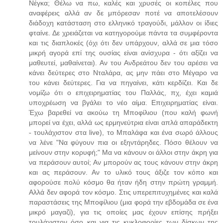
Νέγκα; Θέλω να πω, καλές και χρυσές οι κοπέλες που
αναφέρεις αλλά αν δε μπόρεσαν ποτέ να αποτελέσουν
διάδοχη κατάσταση στο ελληνικό τραγούδι, μάλλον οι ίδιες
φταίνε. Δε χρειάζεται να κατηγορούμε πάντα τα συμφέροντα
και τις διαπλοκές (όχι ότι δεν υπάρχουν, αλλά σε μια τόσο
μικρή αγορά επί της ουσίας είναι ανίσχυρα - ότι αξίζει να
μαθευτεί, μαθαίνεται). Αν του Ανδρεάτου δεν του αρέσει να
κάνει δεύτερες στο Νταλάρα, ας μην πάει στο Μέγαρο να
του κάνει δεύτερες. Για να πηγαίνει, κάτι κερδίζει. Και δε
νομίζω ότι ο επιχειρηματίας του Παλλάς, πχ, έχει καμιά
υποχρέωση να βγάλει το νέο αίμα. Επιχειρηματίας είναι.
Έχω βαρεθεί να ακούω τη Μποφίλιου (που καλή φωνή
μπορεί να έχει, αλλά ως ερμηνεύτρια είναι απλά απαράδεκτη
- τουλάχιστον στα live), το Μπαλάφα και ένα σωρό άλλους
να λένε "Να φύγουν πια οι εξηντάρηδες. Πόσο θέλουν να
μείνουν στην κορυφή;" Μα να κάνουν οι άλλοι στην άκρη για
να περάσουν αυτοί; Αν μπορούν ας τους κάνουν στην άκρη
και ας περάσουν. Αν το υλικό τους άξιζε τον κόπο και
αφορούσε πολύ κόσμο θα ήταν ήδη στην πρώτη γραμμή.
Αλλά δεν αφορά τον κόσμο. Στις υπερεπιτυχημένες και καλά
παραστάσεις της Μποφίλιου (μια φορά την εβδομάδα σε ένα
μικρό μαγαζί), για τις οποίες μας έχουν επίσης πρήξει
τουλάχιστον όσο και για τις κυκλοφορίες των δίσκων της