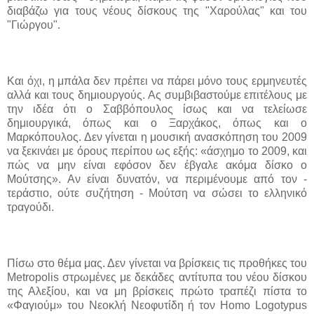
διαβάζω για τους νέους δίσκους της "Χαρούλας" και του
"Γιώργου".
Και όχι, η μπάλα δεν πρέπει να πάρει μόνο τους ερμηνευτές
αλλά και τους δημιουργούς. Ας συμβιβαστούμε επιτέλους με
την ιδέα ότι ο Σαββόπουλος ίσως και να τελείωσε
δημιουργικά, όπως και ο Ξαρχάκος, όπως και ο
Μαρκόπουλος. Δεν γίνεται η μουσική ανασκόπηση του 2009
να ξεκινάει με όρους
περίπου ως εξής: «άσχημο το 2009, και
πώς να μην είναι εφόσον δεν έβγαλε ακόμα δίσκο ο
Μούτσης». Αν είναι δυνατόν, να περιμένουμε από τον -
τεράστιο, ούτε συζήτηση - Μούτση να σώσει το ελληνικό
τραγούδι.
Πίσω στο θέμα μας. Δεν γίνεται να βρίσκεις τις προθήκες του
Metropolis
στρωμένες με δεκάδες αντίτυπα του νέου δίσκου
της Αλεξίου, και να μη βρίσκεις πρώτο τραπέζι πίστα το
«Φαγιούμ» του Νεοκλή Νεοφυτίδη ή τον
Homo Logotypus