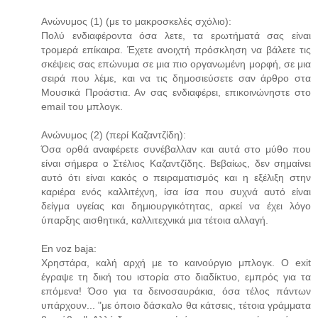
Ανώνυμος (1) (με το μακροσκελές σχόλιο):
Πολύ ενδιαφέροντα όσα λετε, τα ερωτήματά σας είναι
τρομερά επίκαιρα. Έχετε ανοιχτή πρόσκληση να βάλετε τις
σκέψεις σας επώνυμα σε μια πιο οργανωμένη μορφή, σε μια
σειρά που λέμε, και να τις δημοσιεύσετε σαν άρθρο στα
Μουσικά Προάστια. Αν σας ενδιαφέρει, επικοινώνηστε στο
email του μπλογκ.
Ανώνυμος (2) (περί Καζαντζίδη):
Όσα ορθά αναφέρετε συνέβαλλαν και αυτά στο μύθο που
είναι σήμερα ο Στέλιος Καζαντζίδης. Βεβαίως, δεν σημαίνει
αυτό ότι είναι κακός ο πειραματισμός και η εξέλιξη στην
καριέρα ενός καλλιτέχνη, ίσα ίσα που συχνά αυτό είναι
δείγμα υγείας και δημιουργικότητας, αρκεί να έχει λόγο
ύπαρξης αισθητικά, καλλιτεχνικά μια τέτοια αλλαγή.
En voz baja:
Χρηστάρα, καλή αρχή με το καινούργιο μπλογκ. O exit
έγραψε τη δική του ιστορία στο διαδίκτυο, εμπρός για τα
επόμενα! Όσο για τα δεινοσαυράκια, όσα τέλος πάντων
υπάρχουν... "με όποιο δάσκαλο θα κάτσεις, τέτοια γράμματα