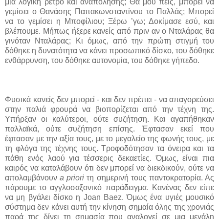
μια λογική ρετρό και αναπόλησης; Θα μου πεις, μπορεί να
γεμίσει ο Θανάσης Παπακωνσταντίνου το Παλλάς; Μπορεί
να το γεμίσει η Μποφίλιου; Ξέρω ’γω; Δοκίμασε εσύ, και
βλέπουμε. Μήπως ήξερε κανείς από πριν αν ο Νταλάρας θα
γινόταν Νταλάρας; Κι όμως, από την πρώτη στιγμή του
δόθηκε η δυνατότητα να κάνει προσωπικό δίσκο, του δόθηκε
ενθάρρυνση, του δόθηκε αυτονομία, του δόθηκε γήπεδο.
Φυσικά κανείς δεν μπορεί - και δεν πρέπει - να απαγορεύσει
στην παλιά φρουρά να βιοπορίζεται από την τέχνη της.
Υπήρξαν οι καλύτεροι, ούτε συζήτηση. Και αγαπήθηκαν
παλλαϊκά, ούτε συζήτηση επίσης. Έφτασαν εκεί που
έφτασαν με την αξία τους, με το μεγαλείο της φωνής τους, με
τη φλόγα της τέχνης τους. Τροφοδότησαν τα όνειρα και τα
πάθη ενός λαού για τέσσερις δεκαετίες. Όμως, είναι πια
καιρός να καταλάβουν ότι δεν μπορεί να διεκδικούν, ούτε να
απολαμβάνουν
a priori
τη σημερινή
τους παντοκρατορία. Ας
πάρουμε το αγγλοσαξονικό παράδειγμα. Κανένας δεν είπε
να μη βγάλει δίσκο η
Joan Baez
.
Όμως ένα υγιές μουσικό
σύστημα δεν κάνει αυτή την κίνηση σημαία όλης της χρονιάς
παρά της δίνει τη σημασία που αναλογεί σε μια μεγάλη