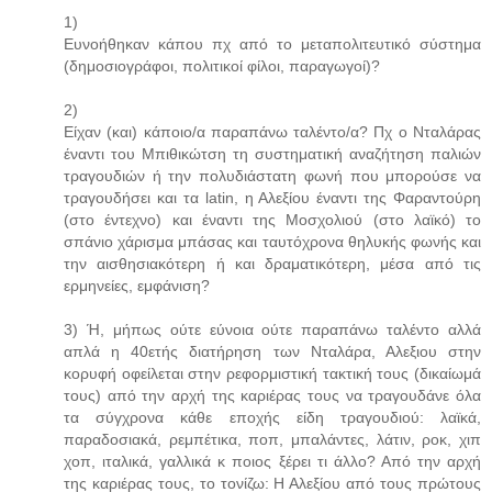
1)
Ευνοήθηκαν κάπου πχ από το μεταπολιτευτικό σύστημα
(δημοσιογράφοι, πολιτικοί φίλοι, παραγωγοί)?
2)
Είχαν (και) κάποιο/α παραπάνω ταλέντο/α? Πχ ο Νταλάρας
έναντι του Μπιθικώτση τη συστηματική αναζήτηση παλιών
τραγουδιών ή την πολυδιάστατη φωνή που μπορούσε να
τραγουδήσει και τα latin, η Αλεξίου έναντι της Φαραντούρη
(στο έντεχνο) και έναντι της Μοσχολιού (στο λαϊκό) το
σπάνιο χάρισμα μπάσας και ταυτόχρονα θηλυκής φωνής και
την αισθησιακότερη ή και δραματικότερη, μέσα από τις
ερμηνείες, εμφάνιση?
3) Ή, μήπως ούτε εύνοια ούτε παραπάνω ταλέντο αλλά
απλά η 40ετής διατήρηση των Νταλάρα, Αλεξιου στην
κορυφή οφείλεται στην ρεφορμιστική τακτική τους (δικαίωμά
τους) από την αρχή της καριέρας τους να τραγουδάνε όλα
τα σύγχρονα κάθε εποχής είδη τραγουδιού: λαϊκά,
παραδοσιακά, ρεμπέτικα, ποπ, μπαλάντες, λάτιν, ροκ, χιπ
χοπ, ιταλικά, γαλλικά κ ποιος ξέρει τι άλλο? Από την αρχή
της καριέρας τους, το τονίζω: Η Αλεξίου από τους πρώτους