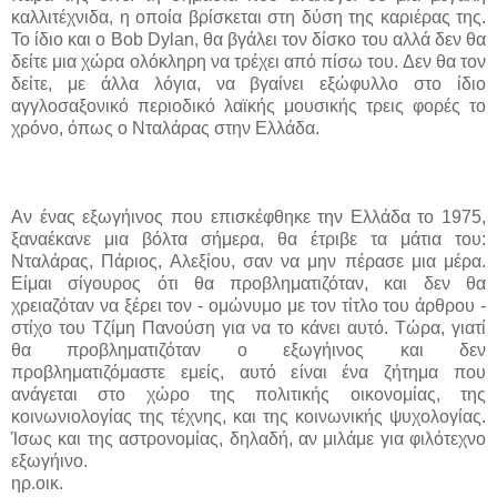
καλλιτέχνιδα, η οποία βρίσκεται στη δύση της καριέρας της.
Το ίδιο και ο
Bob Dylan,
θα βγάλει τον δίσκο του αλλά δεν θα
δείτε μια χώρα ολόκληρη να τρέχει από πίσω του. Δεν θα τον
δείτε, με άλλα λόγια, να βγαίνει εξώφυλλο στο ίδιο
αγγλοσαξονικό περιοδικό λαϊκής μουσικής τρεις φορές το
χρόνο, όπως ο Νταλάρας στην Ελλάδα.
Αν ένας εξωγήινος που επισκέφθηκε την Ελλάδα το 1975,
ξαναέκανε μια βόλτα σήμερα, θα έτριβε τα μάτια του:
Νταλάρας, Πάριος, Αλεξίου, σαν να μην πέρασε μια μέρα.
Είμαι σίγουρος ότι θα προβληματιζόταν, και δεν θα
χρειαζόταν να ξέρει τον - ομώνυμο με τον τίτλο του άρθρου -
στίχο του Τζίμη Πανούση για να το κάνει αυτό. Τώρα, γιατί
θα προβληματιζόταν ο εξωγήινος και δεν
προβληματιζόμαστε εμείς, αυτό είναι ένα ζήτημα που
ανάγεται στο χώρο της πολιτικής οικονομίας, της
κοινωνιολογίας της τέχνης, και της κοινωνικής ψυχολογίας.
Ίσως και της αστρονομίας, δηλαδή, αν μιλάμε για φιλότεχνο
εξωγήινο.
ηρ.οικ
.