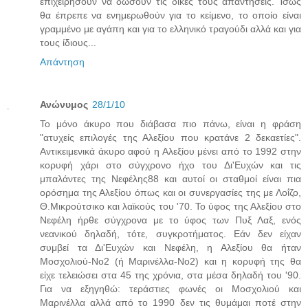
επιχειρήσουν να δώσουν τις δικές τους απαντήσεις. Ίσως
θα έπρεπε να ενημερωθούν για το κείμενο, το οποίο είναι
γραμμένο με αγάπη και για το ελληνικό τραγούδι αλλά και για
τους ίδιους...
Απάντηση
Ανώνυμος
28/1/10
Το μόνο άκυρο που διάβασα πιο πάνω, είναι η φράση
"ατυχείς επιλογές της Αλεξίου που κρατάνε 2 δεκαετίες".
Αντικειμενικά άκυρο αφού η Αλεξίου μένει από το 1992 στην
κορυφή χάρι στο σύγχρονο ήχο του Δι'Ευχών και τις
μπαλάντες της Νεφέλης88 και αυτοί οι σταθμοί είναι πια
ορόσημα της Αλεξίου όπως και οι συνεργασίες της με Λοΐζο,
Θ.Μικρούτσικο και λαϊκούς του '70. Το ύφος της Αλεξίου στο
Νεφέλη ήρθε σύγχρονα με το ύφος των Πυξ Λαξ, ενός
νεανικού δηλαδή, τότε, συγκροτήματος. Εάν δεν είχαν
συμβεί τα Δι'Ευχών και Νεφέλη, η Αλεξίου θα ήταν
Μοσχολιού-Νο2 (ή Μαρινέλλα-Νο2) και η κορυφή της θα
είχε τελειώσει στα 45 της χρόνια, στα μέσα δηλαδή του '90.
Για να εξηγηθώ: τεράστιες φωνές οι Μοσχολιού και
Μαρινέλλα αλλά από το 1990 δεν τις θυμάμαι ποτέ στην