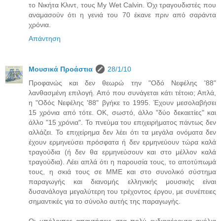
το Νικήτα Κλιντ, τους My Wet Calvin. Όχι τραγουδιστές που
αναμασούν ότι η γενιά του 70 έκανε πριν από σαράντα
χρόνια.
Απάντηση
Μουσικά Προάστια
28/1/10
Προφανώς και δεν θεωρώ την "Οδό Νεφέλης '88"
λανθασμένη επιλογή. Από που συνάγεται κάτι τέτοιο; Απλά,
η "Οδός Νεφέλης '88" βγήκε το 1995. Έχουν μεσολαβήσει
15 χρόνια από τότε. ΟΚ, σωστό, άλλο "δύο δεκαετίες" και
άλλο "15 χρόνια". Το πνεύμα του επιχειρήματος πάντως δεν
αλλάζει. Το επιχείρημα δεν λέει ότι τα μεγάλα ονόματα δεν
έχουν ερμηνεύσει πρόσφατα ή δεν ερμηνεύουν τώρα καλά
τραγούδια (ή δεν θα ερμηνεύσουν και στο μέλλον καλά
τραγούδια). Λέει απλά ότι η παρουσία τους, το αποτύπωμά
τους, η σκιά τους σε ΜΜΕ και στο συνολικό σύστημα
παραγωγής και διανομής ελληνικής μουσικής είναι
δυσανάλογα μεγαλύτερη του τρέχοντος έργου, με συνέπειες
σημαντικές για το σύνολο αυτής της παραγωγής.
Οι υπόλοιπες απαντήσεις στα πολύ ενδιαφέροντα σχόλια