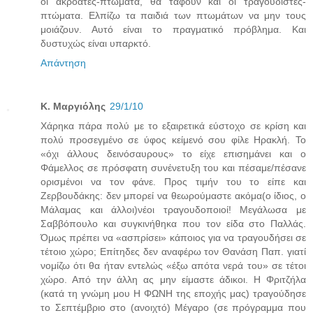
οι ακροατές-πτώματα, θα ταφούν και οι τραγουδιστές-
πτώματα. Ελπίζω τα παιδιά των πτωμάτων να μην τους
μοιάζουν. Αυτό είναι το πραγματικό πρόβλημα. Και
δυστυχώς είναι υπαρκτό.
Απάντηση
Κ. Μαργιόλης
29/1/10
Χάρηκα πάρα πολύ με το εξαιρετικά εύστοχο σε κρίση και
πολύ προσεγμένο σε ύφος κείμενό σου φίλε Ηρακλή. Το
«όχι άλλους δεινόσαυρους» το είχε επισημάνει και ο
Φάμελλος σε πρόσφατη συνένετυξη του και πέσαμε/πέσανε
ορισμένοι να τον φάνε. Προς τιμήν του το είπε και
Ζερβουδάκης: δεν μπορεί να θεωρούμαστε ακόμα(ο ίδιος, ο
Μάλαμας και άλλοι)νέοι τραγουδοποιοί! Μεγάλωσα με
Σαββόπουλο και συγκινήθηκα που τον είδα στο Παλλάς.
Όμως πρέπει να «ασπρίσει» κάποιος για να τραγουδήσει σε
τέτοιο χώρο; Επίτηδες δεν αναφέρω τον Θανάση Παπ. γιατί
νομίζω ότι θα ήταν εντελώς «έξω απότα νερά του» σε τέτοι
χώρο. Από την άλλη ας μην είμαστε άδικοι. Η Φριτζήλα
(κατά τη γνώμη μου Η ΦΩΝΗ της εποχής μας) τραγούδησε
το Σεπτέμβριο στο (ανοιχτό) Μέγαρο (σε πρόγραμμα που