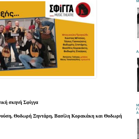
Μ
Α
σική σκηνή Σφίγγα
Μ
Γ
Α
νούση, Θοδωρή Ξηντάρη, Βασίλη Κορακάκη και Θοδωρή