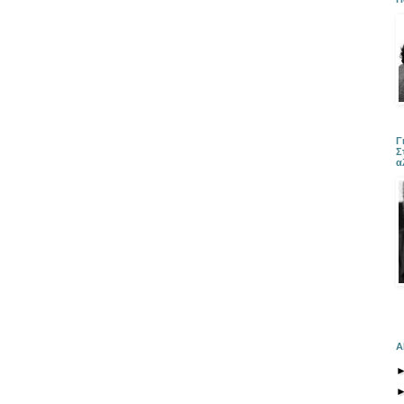
Γ
Σ
α
Α