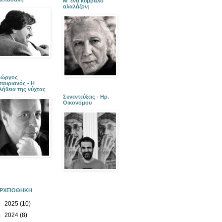
Μ' ένα κύμβαλο
αλαλάζον;
ιώργος
ταυριανός - Η
λήθεια της νύχτας
Συνεντεύξεις - Ηρ.
Οικονόμου
ΡΧΕΙΟΘΗΚΗ
►
2025
(10)
►
2024
(8)