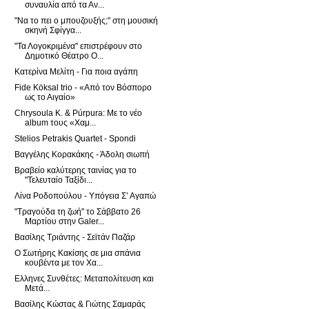
συναυλία από τα Αν...
"Να το πει ο μπουζουξής;" στη μουσική
σκηνή Σφίγγα...
"Τα Λογοκριμένα" επιστρέφουν στο
Δημοτικό Θέατρο Ο...
Κατερίνα Μελίτη - Για ποια αγάπη
Fide Köksal trio - «Aπό τον Βόσπορο
ως το Αιγαίο»
Chrysoula K. & Púrpura: Με το νέο
album τους «Χαμ...
Stelios Petrakis Quartet - Spondi
Βαγγέλης Κορακάκης - Άδολη σιωπή
Βραβείο καλύτερης ταινίας για το
"Τελευταίο Ταξίδι...
Λίνα Ροδοπούλου - Υπόγεια Σ’ Αγαπώ
"Τραγούδα τη ζωή" το Σάββατο 26
Μαρτίου στην Galer...
Βασίλης Τριάντης - Σεϊτάν Παζάρ
Ο Σωτήρης Κακίσης σε μια σπάνια
κουβέντα με τον Χα...
Ελληνες Συνθέτες: Μεταπολίτευση και
Μετά...
Βασίλης Κώστας & Γιώτης Σαμαράς