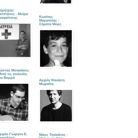
ημήτρης
ατσιάνος - Μοίρα
Κων/νος
ναχαίτισης
Μαργιόλης -
Σήματα Μορς
ώστας Μουγιάκος
 Από τις πολιτείες
ου Βορρά
Αρχείο Θανάση
Μωραΐτη
ρχείο Γιώργου Ε.
Νίκος Τουλιάτος -
απαδάκη