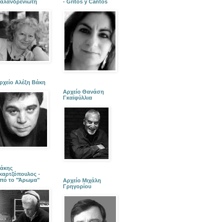
αλανδρενιώτη
- Gritos y Cantos
ρχείο Αλέξη Βάκη
Αρχείο Θανάση
Γκαϊφύλλια
άκης
καρτζόπουλος -
πό το "Άρωμα"
Αρχείο Μιχάλη
Γρηγορίου