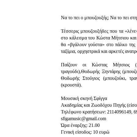
Να το πει ο μπουζουξής; Να το πει στ
Τέσσερις μπουζουξήδες που τα «λένε»
στο κάλεσμα του Κώστα Μήτσιου και έ
θα «βγάλουν γούστα» στο πάλκο της 
ταξίμια, ορχηστρικά και αρκετές ανατρ
Παίζουν οι Κώστας Μήτσιος (μπ
τραγούδι),Θοδωρής Ξηντάρης (μπουζο
Θοδωρής Στούγιος (μπουζούκι, τρα
(κρουστά).
Μουσική σκηνή Σφίγγα
Ακαδημίας και Ζωοδόχου Πηγής (είσο
Τηλέφωνο κρατήσεων: 2114096149, 
sfigamusic@gmail.com
Ώρα έναρξης: 21.00
Γενική είσοδος: 10 ευρώ