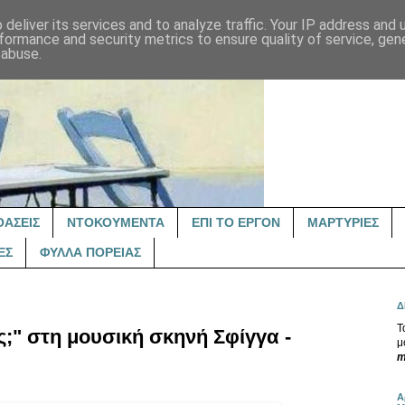
deliver its services and to analyze traffic. Your IP address and
formance and security metrics to ensure quality of service, ge
 abuse.
ΟΑΣΕΙΣ
ΝΤΟΚΟΥΜΕΝΤΑ
ΕΠΙ ΤΟ ΕΡΓΟΝ
ΜΑΡΤΥΡΙΕΣ
ΕΣ
ΦΥΛΛΑ ΠΟΡΕΙΑΣ
Δ
Τ
ς;" στη μουσική σκηνή Σφίγγα -
μ
m
Α