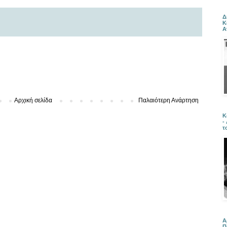
Δ
Κ
Α
Αρχική σελίδα
Παλαιότερη Ανάρτηση
Κ
-
τ
Α
Π