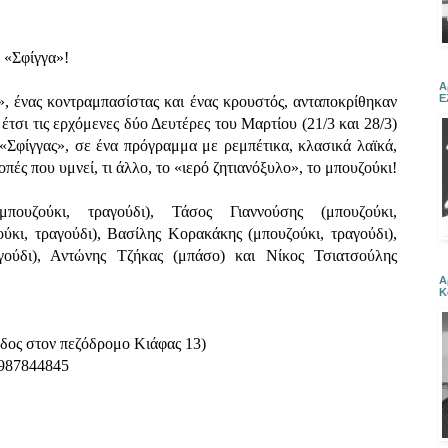
η «Σφίγγα»!
Α
Ε
, ένας κοντραμπασίστας και ένας κρουστός, ανταποκρίθηκαν
τσι τις ερχόμενες δύο Δευτέρες του Μαρτίου (21/3 και 28/3)
«Σφίγγας», σε ένα πρόγραμμα με ρεμπέτικα, κλασικά λαϊκά,
οπές που υμνεί, τι άλλο, το «ιερό ζητιανόξυλο», το μπουζούκι!
ουζούκι, τραγούδι), Τάσος Γιαννούσης (μπουζούκι,
ύκι, τραγούδι), Βασίλης Κορακάκης (μπουζούκι, τραγούδι),
γούδι), Αντώνης Τζήκας (μπάσο) και Νίκος Τσιατσούλης
Α
Κ
δος στον πεζόδρομο Κιάφας 13)
6987844845