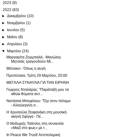
►
2023
(8)
▼
2022
(83)
►
Δεκεμβρίου
(10)
►
Νοεμβρίου
(1)
►
Ιουνίου
(5)
►
Μαΐου
(8)
►
Απριλίου
(3)
▼
Μαρτίου
(24)
Μαργαρίτα Ζορμπαλά - Μανώλης
Μητσιάς τραγουδούν Μί...
Μέτοικοι - Όπως η αυγή
Προπύλαια, Τρίτη 29 Μαρτίου, 20:00
ΜΕΓΑΛΗ ΣΥΝΑΥΛΙΑ ΓΙΑ ΤΗΝ ΕΙΡΗΝΗ
Γιώργος Νταλάρας: "Παράταξή μου τα
αθώα θύματα αυτ...
Νατάσσα Μποφίλιου: "Όχι στον πόλεμο
- Αλληλεγγύη σ...
Η Χρυσούλα Στεφανάκη στη μουσική
σκηνή Σφίγγα - Πέ...
O Θοδωρής Τσάτσος στη συναυλία
«Μαζί στο φως» με τ...
In Peace We Trust! Αντιπολεμική