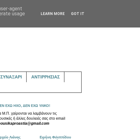
 user-agent
nerate usage
LEARN MORE
GOT IT
ΣΥΝΑΞΑΡΙ
ΑΝΤΙΡΡΗΣΙΑΣ
ΕΝ ΕΧΩ ΗΧΟ, ΔΕΝ ΕΧΩ ΥΛΙΚΟ!
α Μ.Π. χαίρονται να λαμβάνουν τις
ουσικές ή άλλες δουλειές σας στο email
ousikaproastia@gmail.com
ρχείο Λιάνας
Ειρήνη Φιλιππίδου