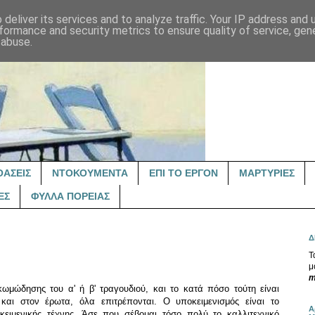
deliver its services and to analyze traffic. Your IP address and
formance and security metrics to ensure quality of service, ge
 abuse.
ΟΑΣΕΙΣ
ΝΤΟΚΟΥΜΕΝΤΑ
ΕΠΙ ΤΟ ΕΡΓΟΝ
ΜΑΡΤΥΡΙΕΣ
ΕΣ
ΦΥΛΛΑ ΠΟΡΕΙΑΣ
Δ
Τ
μ
m
κωμώδησης του α' ή β' τραγουδιού, και το κατά πόσο τούτη είναι
και στον έρωτα, όλα επιτρέπονται. Ο υποκειμενισμός είναι το
Α
οκειμενικής τέχνης. Άσε που σέβομαι τόσο πολύ το καλλιτεχνικό