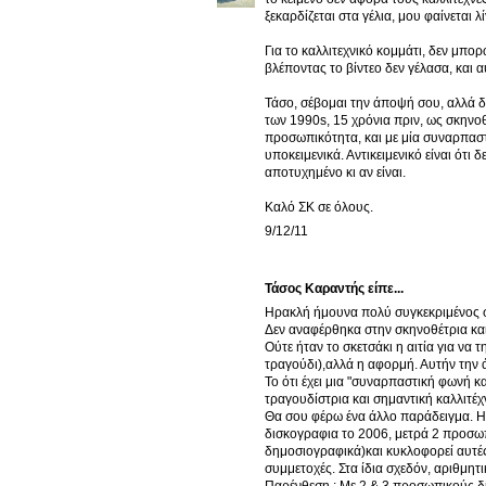
ξεκαρδίζεται στα γέλια, μου φαίνεται
Για το καλλιτεχνικό κομμάτι, δεν μπ
βλέποντας το βίντεο δεν γέλασα, και α
Τάσο, σέβομαι την άποψή σου, αλλά δ
των 1990s, 15 χρόνια πριν, ως σκηνοθ
προσωπικότητα, και με μία συναρπαστι
υποκειμενικά. Αντικειμενικό είναι ότι
αποτυχημένο κι αν είναι.
Καλό ΣΚ σε όλους.
9/12/11
Τάσος Καραντής είπε...
Ηρακλή ήμουνα πολύ συγκεκριμένος 
Δεν αναφέρθηκα στην σκηνοθέτρια και
Ούτε ήταν το σκετσάκι η αιτία για να 
τραγούδι),αλλά η αφορμή. Αυτήν την 
Το ότι έχει μια "συναρπαστική φωνή κ
τραγουδίστρια και σημαντική καλλιτέχ
Θα σου φέρω ένα άλλο παράδειγμα. Η 
δισκογραφια το 2006, μετρά 2 προσωπι
δημοσιογραφικά)και κυκλοφορεί αυτές τ
συμμετοχές. Στα ίδια σχεδόν, αριθμητι
Παρένθεση : Με 2 & 3 προσωπικούς δίσκ