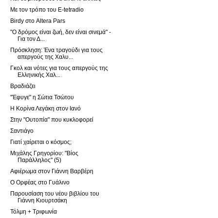
Με τον τρόπο του E-tetradio
Birdy στο Altera Pars
"Ο δρόμος είναι ζωή, δεν είναι σινεμά" -
Για τον Δ...
Πρόσκληση: Ένα τραγούδι για τους
απεργούς της Χαλυ...
Γκολ και νότες για τους απεργούς της
Ελληνικής Χαλ...
Βραδιάζει
"Έφυγε" η Σώτια Τσώτου
Η Κορίνα Λεγάκη στον Ιανό
Στην "Ουτοπία" που κυκλοφορεί
Σαντιάγο
Γιατί χαίρεται ο κόσμος;
Μιχάλης Γρηγορίου: "Βίος
Παράλληλος" (5)
Αφιέρωμα στον Γιάννη Βαρβέρη
Ο Ορφέας στο Γυάλινο
Παρουσίαση του νέου βιβλίου του
Γιάννη Κιουρτσάκη
Τόλμη + Τριφωνία