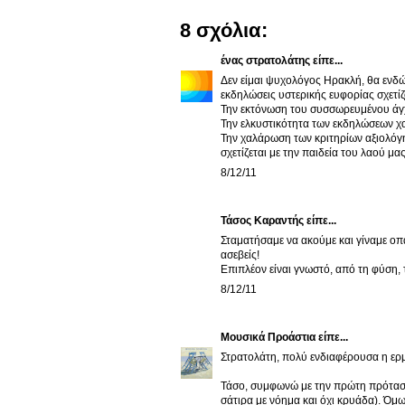
8 σχόλια:
ένας στρατολάτης
είπε...
Δεν είμαι ψυχολόγος Ηρακλή, θα ενδ
εκδηλώσεις υστερικής ευφορίας σχετίζ
Την εκτόνωση του συσσωρευμένου άγχο
Την ελκυστικότητα των εκδηλώσεων χα
Την χαλάρωση των κριτηρίων αξιολόγη
σχετίζεται με την παιδεία του λαού μας
8/12/11
Τάσος Καραντής είπε...
Σταματήσαμε να ακούμε και γίναμε οπαδ
ασεβείς!
Επιπλέον είναι γνωστό, από τη φύση, 
8/12/11
Μουσικά Προάστια
είπε...
Στρατολάτη, πολύ ενδιαφέρουσα η ερμ
Τάσο, συμφωνώ με την πρώτη πρόταση 
σάτιρα με νόημα και όχι κρυάδα). Όμ