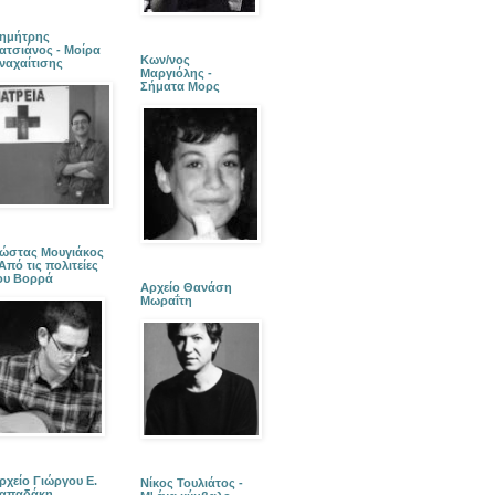
ημήτρης
ατσιάνος - Μοίρα
Κων/νος
ναχαίτισης
Μαργιόλης -
Σήματα Μορς
ώστας Μουγιάκος
 Από τις πολιτείες
ου Βορρά
Αρχείο Θανάση
Μωραΐτη
ρχείο Γιώργου Ε.
Νίκος Τουλιάτος -
απαδάκη