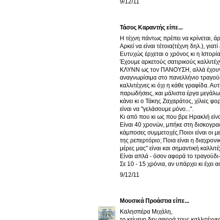
9/12/11
Τάσος Καραντής είπε...
Η τέχνη πάντως πρέπει να κρίνεται, άρα
Αρκεί να είναι τέτοια(τέχνη δηλ.), γιατ
Ευτυχώς έρχεται ο χρόνος κι η Ιστορί
Έχουμε αρκετούς σατιρικούς καλλιτέχ
ΚΛΥΝΝ ως τον ΠΑΝΟΥΣΗ, αλλά έχουν δι
αναγνωρίσιμα στο πανελλήνιο τραγούδια
καλλιτέχνες κι όχι η κάθε γραφίδα. Αυτ
παρωδήσεις, και μάλιστα έργα μεγάλω
κάνει κι ο Τάκης Ζαχαράτος, χίλιες φ
είναι να "γελάσουμε μόνο...".
Κι από που κι ως που βρε Ηρακλή είνα
Είναι 40 χρονών, μπήκε στη δισκογραφ
κάμποσες συμμετοχές.Ποιοι είναι οι με
της ρεπερτόριο; Ποια είναι η διαχρονι
μέρες μας" είναι και σημαντική καλλιτ
Είναι απλά - όσον αφορά το τραγούδι-
Σε 10 - 15 χρόνια, αν υπάρχει κι έχει 
9/12/11
Μουσικά Προάστια
είπε...
Καλησπέρα Μιχάλη,
το κείμενο δεν αφορά τους καλλιτέχνε