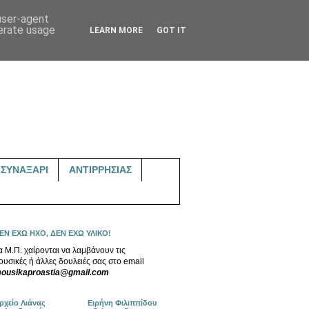
 user-agent
nerate usage
LEARN MORE
GOT IT
ΣΥΝΑΞΑΡΙ
ΑΝΤΙΡΡΗΣΙΑΣ
ΕΝ ΕΧΩ ΗΧΟ, ΔΕΝ ΕΧΩ ΥΛΙΚΟ!
α Μ.Π. χαίρονται να λαμβάνουν τις
ουσικές ή άλλες δουλειές σας στο email
ousikaproastia@gmail.com
ρχείο Λιάνας
Ειρήνη Φιλιππίδου