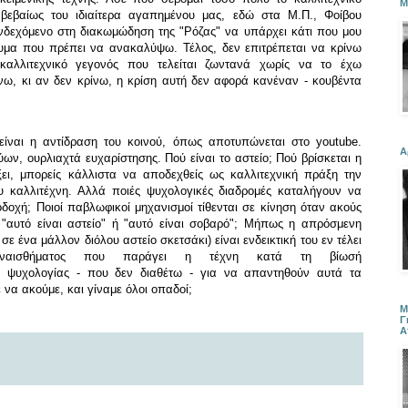
Μ
 βεβαίως του ιδιαίτερα αγαπημένου μας, εδώ στα Μ.Π., Φοίβου
νδεχόμενο στη διακωμώδηση της "Ρόζας" να υπάρχει κάτι που μου
νυμα που πρέπει να ανακαλύψω. Τέλος, δεν επιτρέπεται να κρίνω
 καλλιτεχνικό γεγονός που τελείται ζωντανά χωρίς να το έχω
ίνω, κι αν δεν κρίνω, η κρίση αυτή δεν αφορά κανέναν - κουβέντα
ίναι η αντίδραση του κοινού, όπως αποτυπώνεται στο youtube.
Α
ων, ουρλιαχτά ευχαρίστησης. Πού είναι το αστείο; Πού βρίσκεται η
ξει, μπορείς κάλλιστα να αποδεχθείς ως καλλιτεχνική πράξη την
 καλλιτέχνη. Αλλά ποιές ψυχολογικές διαδρομές καταλήγουν να
οχή; Ποιοί παβλωφικοί μηχανισμοί τίθενται σε κίνηση όταν ακούς
 "αυτό είναι αστείο" ή "αυτό είναι σοβαρό"; Μήπως η απρόσμενη
ε ένα μάλλον διόλου αστείο σκετσάκι) είναι ενδεικτική του εν τέλει
συναισθήματος που παράγει η τέχνη κατά τη βίωσή
ς ψυχολογίας - που δεν διαθέτω - για να απαντηθούν αυτά τα
α ακούμε, και γίναμε όλοι οπαδοί;
Μ
Γ
Α