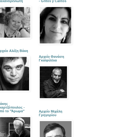
αλανδρενιώτη
- Gritos y Cantos
ρχείο Αλέξη Βάκη
Αρχείο Θανάση
Γκαϊφύλλια
άκης
καρτζόπουλος -
πό το "Άρωμα"
Αρχείο Μιχάλη
Γρηγορίου