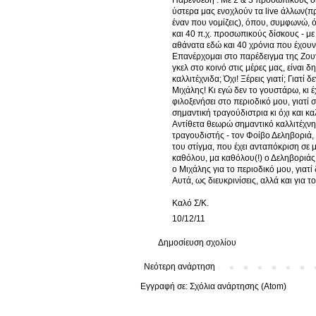
ύστερα μας ενοχλούν τα live άλλων(
έναν που νομίζεις), όπου, συμφωνώ, ότ
και 40 π.χ. προσωπικούς δίσκους - μ
αθάνατα εδώ και 40 χρόνια που έχουν
Επανέρχομαι στο παρέδειγμα της Ζουγα
γκελ στο κοινό στις μέρες μας, είναι 
καλλιτέχνιδα; Όχι! Ξέρεις γιατί; Γιατί
Μιχάλης! Κι εγώ δεν το γουστάρω, κι έ
φιλοξενήσει στο περιοδικό μου, γιατί
σημαντική τραγούδιστρια κι όχι και 
Αντίθετα θεωρώ σημαντικό καλλιτέχνη
τραγουδιστής - τον Φοίβο Δεληβοριά, γ
του στίγμα, που έχει ανταπόκριση σε 
καθόλου, μα καθόλου(!) ο Δεληβοριάς
ο Μιχάλης για το περιοδικό μου, γιατ
Αυτά, ως διευκρινίσεις, αλλά και για τ
Καλό Σ/Κ.
10/12/11
Δημοσίευση σχολίου
Νεότερη ανάρτηση
Εγγραφή σε:
Σχόλια ανάρτησης (Atom)