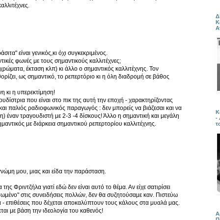
αλλιτέχνες.
Δ
Κ
Α
ιτα" είναι γενικός,κι όχι συγκεκριμένος.
ικές φωνές με τους σημαντικούς καλλιτέχνες;
ρώματα, έκταση κλπ) κι άλλο ο σημαντικός καλλιτέχνης. Τον
θορίζει, ως σημαντικό, το ρεπερτόριο κι η όλη διαδρομή σε βάθος
νη κι η υπερεκτίμηση!
γουδίστρια που είναι στο πικ της αυτή την εποχή - χαρακτηρίζοντας
 και παλιός ραδιοφωνικός παραγωγός : δεν μπορείς να βιάζεσαι και να
Κ
η) έναν τραγουδιστή με 2-3 -4 δίσκους! Άλλο η σημαντική και μεγάλη
-
ημαντικός με διάρκεια σημαντικού ρεπερτορίου καλλιτέχνης.
τ
νώμη μου, μιας και είδα την παράσταση.
της Φριντζήλα γιατί εδώ δεν είναι αυτό το θέμα. Αν είχε σατιρίσει
τωμένο" στις συνειδήσεις πολλών, δεν θα συζητούσαμε καν. Πιστεύω
ά - επιθέσεις που δέχεται αποκαλύπτουν τους κάλους στα μυαλά μας.
εται με βάση την ιδεολογία του καθενός!
Α
Π