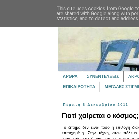
This site uses cookies from Google to 
are shared with Google along with per
statistics, and to detect and address
ΑΡΘΡΑ
ΣΥΝΕΝΤΕΥΞΕΙΣ
ΑΚΡ
ΕΠΙΚΑΙΡΟΤΗΤΑ
ΜΕΓΑΛΕΣ ΣΤΙΓΜ
Πέμπτη 8 Δεκεμβρίου 2011
Γιατί χαίρεται ο κόσμος;
Το ζήτημα δεν είναι τόσο η επιλογή δια
επιτυχημένη. Στην τέχνη, στον πόλεμο 
"αναγκαίο κακό" μιας αντικειμενικά υπ