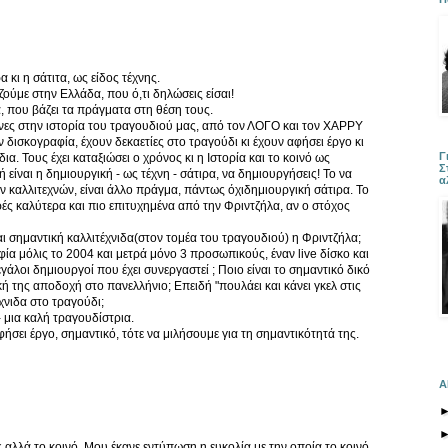
 κι η σάτιτα, ως είδος τέχνης.
ί ζούμε στην Ελλάδα, που ό,τι δηλώσεις είσαι!
α, που βάζει τα πράγματα στη θέση τους.
νες στην ιστορία του τραγουδιού μας, από τον ΛΟΓΟ και τον ΧΑΡΡΥ
σκογραφία, έχουν δεκαετίες στο τραγούδι κι έχουν αφήσει έργο κι
Γ
. Τους έχει καταξιώσει ο χρόνος κι η Ιστορία και το κοινό ως
Σ
ή είναι η δημιουργική - ως τέχνη - σάτιρα, να δημιουργήσεις! Το να
α
ν καλλιτεχνών, είναι άλλο πράγμα, πάντως όχιδημιουργική σάτιρα. Το
ορές καλύτερα και πιο επιτυχημένα από την Φριντζήλα, αν ο στόχος
ι σημαντική καλλιτέχνιδα(στον τομέα του τραγουδιού) η Φριντζήλα;
ία μόλις το 2004 και μετρά μόνο 3 προσωπικούς, έναν live δίσκο και
γάλοι δημιουργοί που έχει συνεργαστεί ; Ποιο είναι το σημαντικό δικό
κή της αποδοχή στο πανελλήνιο; Επειδή "πουλάει και κάνει γκελ στις
έχνιδα στο τραγούδι;
 μια καλή τραγουδίστρια.
αφήσει έργο, σημαντικό, τότε να μιλήσουμε για τη σημαντικότητά της.
Α
ς αλλά το κοινό. Μου έκανε εντύπωση η ευκολία με την οποία το κοινό