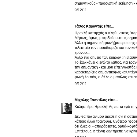
σημαντικούς - προσωπική εκτίμηση - κ
9/12/11
Τάσος Καραντής είπε...
Ηρακλή,καταρχάς ο πληθυντικός "παράσ
Μήπως, όμως, μπερδεύουμε τις σημαντ
Άλλο η σημαντική φωνή(με ωραία ηχοχ
τελευταίο τον προσδιορίζει και τον κα
χρόνου...
Άλλο ένα σημείο των καιρών : η βιασύ
Το έχω κάνει κι εγώ το λάθος, για τρα
την σημαντική - και μου είπε γνωστός
χαρακτηρίζεις σημαντικό(ως καλλιτέχν
φωνή λοιπόν, κι άλλο ο μεγάλος και σ
9/12/11
Μιχάλης Τσαντίλας
είπε...
Καλησπέρα Ηρακλή! Ας πω κι εγώ τη γ
Δεν θα πω αν μου άρεσε ή όχι η σάτιρα 
κάποιο άλλο τραγούδι, λιγότερο "φορ
ότι όλες οι - απαράδεκτες, ορθά-κοφτ
Επιτέλους, η τέχνη δεν πρέπει να κρίν