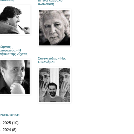
Μ' ένα κύμβαλο
αλαλάζον;
ιώργος
ταυριανός - Η
λήθεια της νύχτας
Συνεντεύξεις - Ηρ.
Οικονόμου
ΡΧΕΙΟΘΗΚΗ
►
2025
(10)
►
2024
(8)