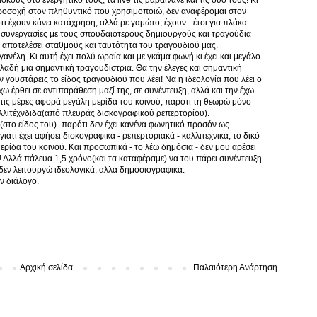
προσοχή στον πληθυντικό που χρησιμοποιώ, δεν αναφέρομαι στον
ι έχουν κάνει κατάχρηση, αλλά ρε γαμώτο, έχουν - έτσι για πλάκα -
ε συνεργασίες με τους σπουδαιότερους δημιουργούς και τραγούδια
 αποτελέσει σταθμούς και ταυτότητα του τραγουδιού μας.
νέλη. Κι αυτή έχει πολύ ωραία και με γκάμα φωνή κι έχει και μεγάλο
δηλαδή μια σημαντική τραγουδίστρια. Θα την έλεγες και σημαντική
 δεν γουστάρεις το είδος τραγουδιού που λέει! Να η ιδεολογία που λέει ο
χω έρθει σε αντιπαράθεση μαζί της, σε συνέντευξη, αλλά και την έχω
 στις μέρες αφορά μεγάλη μερίδα του κοινού, παρότι τη θεωρώ μόνο
καλλιτέχνδιδα(από πλευράς δισκογραφικού ρεπερτορίου).
(στο είδος του)- παρότι δεν έχει κανένα φωνητικό προσόν ως
ιατί έχει αφήσει δισκογραφικά - ρεπερτοριακά - καλλιτεχνικά, το δικό
μερίδα του κοινού. Και προσωπικά - το λέω δημόσια - δεν μου αρέσει
! Αλλά πάλευα 1,5 χρόνο(και τα καταφέραμε) να του πάρει συνέντευξη
ί δεν λειτουργώ ιδεολογικά, αλλά δημοσιογραφικά.
ον διάλογο.
Αρχική σελίδα
Παλαιότερη Ανάρτηση