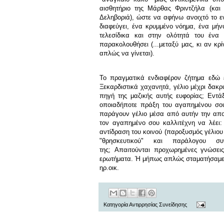
αισθητήριο της Μάρθας Φριντζήλα (και
Δεληβοριά), ώστε να αφήνω ανοιχτό το ε
διαφεύγει, ένα κρυμμένο νόημα, ένα μή
τελεσίδικα και στην ολότητά του ένα
παρακολουθήσει (...μεταξύ μας, κι αν κρ
απλώς να γίνεται).
Το πραγματικά ενδιαφέρον ζήτημα εδώ ε
Ξεκαρδιστικά χαχανητά, γέλιο μέχρι δακρύ
πηγή της μαζικής αυτής ευφορίας; Εντά
οποιαδήποτε πράξη του αγαπημένου σου
παράγουν γέλιο μέσα από αυτήν την αποδ
τον αγαπημένο σου καλλιτέχνη να λέει:
αντίδραση του κοινού (παροξυσμός γέλιου σ
"θρησκευτικού" και παράλογου 
της; Απαιτούνται προχωρημένες γνώσει
ερωτήματα. Ή μήπως απλώς σταματήσαμε ν
ηρ.οικ.
Κατηγορία
Αντιρρησίας Συνείδησης