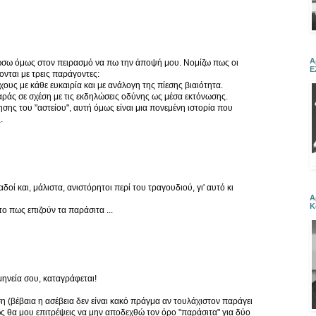
Α
ώσω όμως στον πειρασμό να πω την άποψή μου. Νομίζω πως οι
Ε
ονται με τρεις παράγοντες:
υς με κάθε ευκαιρία και με ανάλογη της πίεσης βιαιότητα.
ράς σε σχέση με τις εκδηλώσεις οδύνης ως μέσα εκτόνωσης.
σης του "αστείου", αυτή όμως είναι μια πονεμένη ιστορία που
.
οί και, μάλιστα, ανιστόρητοι περί του τραγουδιού, γι' αυτό κι
Α
Κ
το πως επιζούν τα παράσιτα ...
ηνεία σου, καταγράφεται!
(βέβαια η ασέβεια δεν είναι κακό πράγμα αν τουλάχιστον παράγει
ως θα μου επιτρέψεις να μην αποδεχθώ τον όρο "παράσιτα" για δύο