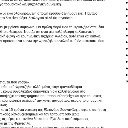
 λίγο τρομακτικό ως ψυχολογική δυναμική.
ορώ να έχω ολοκληρωμένη άποψη εφόσον δεν ήμουν εκεί. Πάντως
υτό δεν είναι θέμα ιδεολογικό αλλά θέμα γούστου!
εν με βρίσκει σύμφωνο. Για πρώτη φορά είδα τη Φριντζήλα στα μέσα
έτρια θεάτρου. Νομίζω ότι είναι μία πολύπλευρη καλλιτεχνική
κή φωνή και ερμηνευτική ευχέρεια. Αλλά οκ, αυτά είναι και κάπως
 δεν πρόκειται να κρίνω την Φριντζήλα συνολικά από ένα σκετσάκι, όσο
σ' αυτά που γράφω.
 ηθοποιό Φριντζήλα, αλλά, μόνο, στην τραγουδίστρια.
την κρίνω συνολικά(ως σημαντική ή όχι καλλιτέχνδιδα στο
άποψη(με τα επιχειρήματα που παρουσίασα)είχα και προ του σκετς.
αι ερμηνευτική ευχέρεια" την κάνει, αυτομάτως, πέρα από σημαντική
νιδα;
κατά 15 χρόνια νεότερή της Ελεωνόρα Ζουγανέλη, μπήκε κι αυτή στη
κούς δίσκους(ετοιμάζει και τον τρίτο, απ΄όσο ξέρω
ις μέρες και τον live δίσκο της. Έχει δε κι αυτή κάμποσες
κά με την Φριντζήλα.
ους στο ενεργητικό τους, τα live τις μαραίνανε και τις δυο τους! Κι