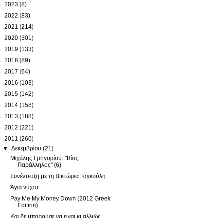
►
2023
(8)
►
2022
(83)
►
2021
(214)
►
2020
(301)
►
2019
(133)
►
2018
(89)
►
2017
(64)
►
2016
(103)
►
2015
(142)
►
2014
(158)
►
2013
(188)
►
2012
(221)
▼
2011
(260)
▼
Δεκεμβρίου
(21)
Μιχάλης Γρηγορίου: "Βίος
Παράλληλος" (6)
Συνέντευξη με τη Βικτώρια Ταγκούλη
Άγια νύχτα
Pay Me My Money Down (2012 Greek
Edition)
Και δε μπορούσε να είναι κι αλλιώς