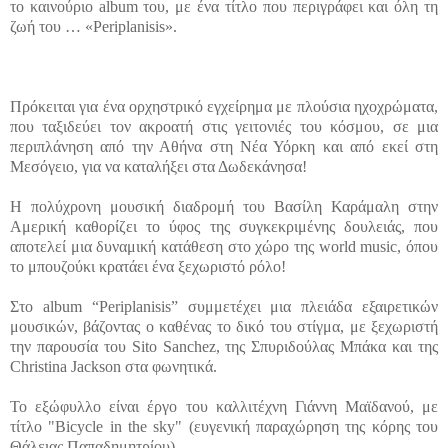
το καινούριο album του, με ένα τίτλο που περιγράφει και όλη τη
ζωή του … «Periplanisis».
Πρόκειται για ένα ορχηστρικό εγχείρημα με πλούσια ηχοχρώματα,
που ταξιδεύει τον ακροατή στις γειτονιές του κόσμου, σε μια
περιπλάνηση από την Αθήνα στη Νέα Υόρκη και από εκεί στη
Μεσόγειο, για να καταλήξει στα Δωδεκάνησα!
Η πολύχρονη μουσική διαδρομή του Βασίλη Καράμαλη στην
Αμερική καθορίζει το ύφος της συγκεκριμένης δουλειάς, που
αποτελεί μια δυναμική κατάθεση στο χώρο της world music, όπου
το μπουζούκι κρατάει ένα ξεχωριστό ρόλο!
Στο album “Periplanisis” συμμετέχει μια πλειάδα εξαιρετικών
μουσικών, βάζοντας ο καθένας το δικό του στίγμα, με ξεχωριστή
την παρουσία του Sito Sanchez, της Σπυριδούλας Μπάκα και της
Christina Jackson στα φωνητικά.
Το εξώφυλλο είναι έργο του καλλιτέχνη Γιάννη Μαϊδανού, με
τίτλο "Bicycle in the sky" (ευγενική παραχώρηση της κόρης του
Θάλειας Παπαδημητρίου).