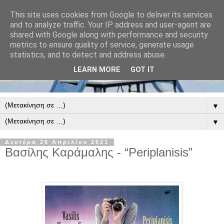
This site uses cookies from Google to deliver its services
and to analyze traffic. Your IP address and user-agent are
shared with Google along with performance and security
metrics to ensure quality of service, generate usage
statistics, and to detect and address abuse.
LEARN MORE
GOT IT
▼
▼
Δευτέρα 26 Απριλίου 2021
Βασίλης Καράμαλης - “Periplanisis”