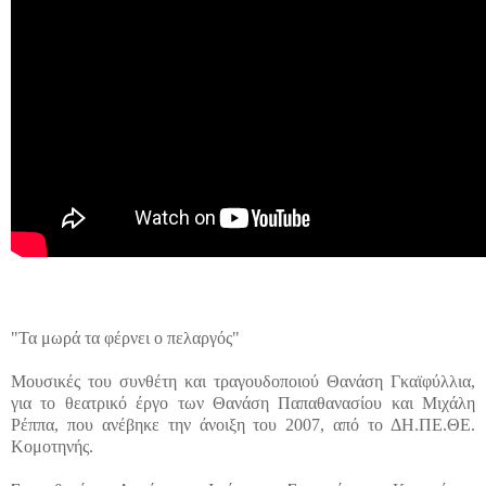
"Τα μωρά τα φέρνει ο πελαργός"
Μουσικές του συνθέτη και τραγουδοποιού Θανάση Γκαϊφύλλια,
για το θεατρικό έργο των Θανάση Παπαθανασίου και Μιχάλη
Ρέππα, που ανέβηκε την άνοιξη του 2007, από το ΔΗ.ΠΕ.ΘΕ.
Κομοτηνής.