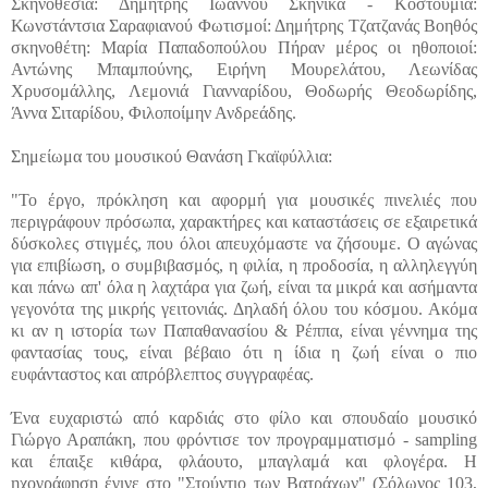
Σκηνοθεσία: Δημήτρης Ιωάννου Σκηνικά - Κοστούμια:
Κωνστάντσια Σαραφιανού Φωτισμοί: Δημήτρης Τζατζανάς Βοηθός
σκηνοθέτη: Μαρία Παπαδοπούλου Πήραν μέρος οι ηθοποιοί:
Αντώνης Μπαμπούνης, Ειρήνη Μουρελάτου, Λεωνίδας
Χρυσομάλλης, Λεμονιά Γιανναρίδου, Θοδωρής Θεοδωρίδης,
Άννα Σιταρίδου, Φιλοποίμην Ανδρεάδης.
Σημείωμα του μουσικού Θανάση Γκαϊφύλλια:
"Το έργο, πρόκληση και αφορμή για μουσικές πινελιές που
περιγράφουν πρόσωπα, χαρακτήρες και καταστάσεις σε εξαιρετικά
δύσκολες στιγμές, που όλοι απευχόμαστε να ζήσουμε. Ο αγώνας
για επιβίωση, ο συμβιβασμός, η φιλία, η προδοσία, η αλληλεγγύη
και πάνω απ' όλα η λαχτάρα για ζωή, είναι τα μικρά και ασήμαντα
γεγονότα της μικρής γειτονιάς. Δηλαδή όλου του κόσμου. Ακόμα
κι αν η ιστορία των Παπαθανασίου & Ρέππα, είναι γέννημα της
φαντασίας τους, είναι βέβαιο ότι η ίδια η ζωή είναι ο πιο
ευφάνταστος και απρόβλεπτος συγγραφέας.
Ένα ευχαριστώ από καρδιάς στο φίλο και σπουδαίο μουσικό
Γιώργο Αραπάκη, που φρόντισε τον προγραμματισμό - sampling
και έπαιξε κιθάρα, φλάουτο, μπαγλαμά και φλογέρα. Η
ηχογράφηση έγινε στο "Στούντιο των Βατράχων" (Σόλωνος 103,