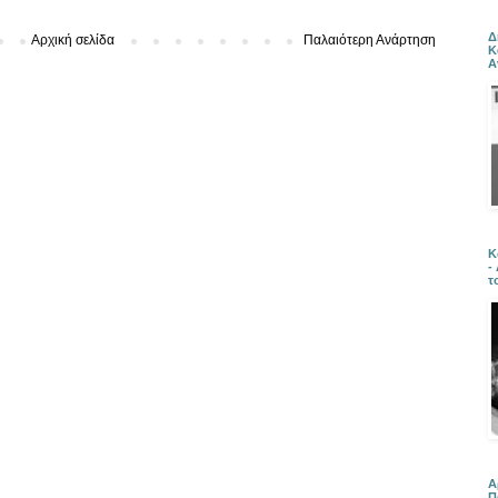
Δ
Αρχική σελίδα
Παλαιότερη Ανάρτηση
Κ
Α
Κ
-
τ
Α
Π