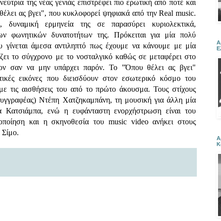
ύτρια της νέας γενιάς επιστρέφει πιο ερωτική από ποτέ και
 θέλει ας βγει", που κυκλοφορεί ψηφιακά από την Real music.
, δυναμική ερμηνεία της σε παρασύρει κυριολεκτικά,
ων φωνητικών δυνατοτήτων της. Πρόκειται για μία πολύ
Α
 γίνεται άμεσα αντιληπτό πως έχουμε να κάνουμε με μία
Ε
ζει το σύγχρονο με το νοσταλγικό καθώς σε μεταφέρει στο
λον σαν να μην υπάρχει παρόν. Το "Όπου θέλει ας βγει"
τικές εικόνες που διεισδύουν στον εσωτερικό κόσμο του
 με τις αισθήσεις του από το πρώτο άκουσμα. Τους στίχους
συγγραφέας) Ντέπη Χατζηκαμπάνη, τη μουσική για άλλη μία
α Κατσιάμπα, ενώ η ευφάνταστη ενορχήστρωση είναι του
οποίηση και η σκηνοθεσία του music video ανήκει στους
 Σίμο.
Α
Κ