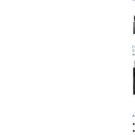
Γ
Σ
α
Α