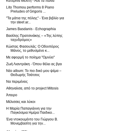
Κατερίνα Μελίτη - Άσε τα παλιά
Lito Thomou performs 8 Piano
Preludes of Grigoris ...
"Τα μάτια της πόλης" - Ένα βιβλίο για
την steet ar...
James Basdanis - Echographia
Βασίλης Πρατσινάκης – «Της λύπης
ταχυδρόμος»
Κώστας Φασουλάς: Ο Οδοιπόρος
Μάνος, το μεθυσμένο κ...
Με αφορμή το ποίημα "Ομνύει"
Ζωή Λιαντράκη - Όπου θέλει ας βγει
Νέο album: Το πιο δικό μου ψέμα –
Θοδωρής Τσάτσος
Να περιμένεις
Αθηναίισα, από το project Mitosis
Άπειρο
Μέλισσες και λύκοι
Η Μαρία Παπαγιάννη για την
Παγκόσμια Ημέρα Παιδικο...
Ένα ντοκουμέντο του Γιώργου Β.
Μονεμβασίτη για την...