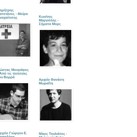
ημήτρης
ατσιάνος - Μοίρα
Κων/νος
ναχαίτισης
Μαργιόλης -
Σήματα Μορς
ώστας Μουγιάκος
 Από τις πολιτείες
ου Βορρά
Αρχείο Θανάση
Μωραΐτη
ρχείο Γιώργου Ε.
Νίκος Τουλιάτος -
απαδάκη