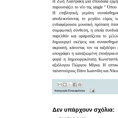
H Ζωή Λιαντράκη μία σπουδαία ερμηνε
παρουσιάζει το νέο της single " Όπου
H επιβλητική, γεμάτη συναίσθημα
αποδεικνύοντας το μεγάλο εύρος τ
ενδιαφέρουσα μουσική πρόταση όπου
συμφωνική σύνθεση, η οποία συνδυά
παρελθόν και οραματίζεται το μέλ
δημιουργεί σκέψεις και συναισθημα
ακροατή, κάνοντας τον να ταξιδέψει
υπογράφει η καταξιωμένη (ποιήτρια-
φορά η δημιουργικότατη Κωνσταντί
αξιόλογου Γιώργου Μίγκα. Η οπτικ
ταλαντούχους Πάνο Ιωαννίδη και Νίκο
Κατηγορία
Επικαιρότητα
Δεν υπάρχουν σχόλια: