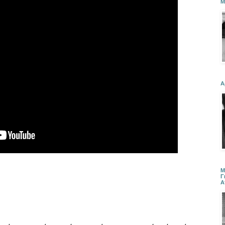
Μ
Α
Μ
Γ
Α