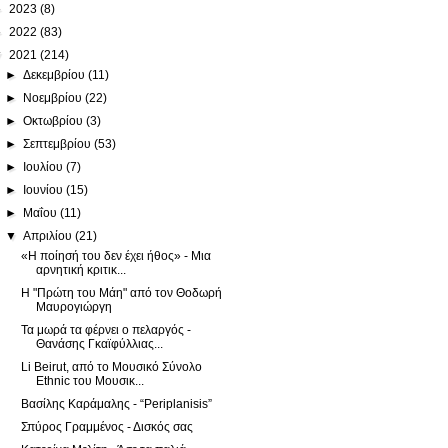
►
2023
(8)
►
2022
(83)
▼
2021
(214)
►
Δεκεμβρίου
(11)
►
Νοεμβρίου
(22)
►
Οκτωβρίου
(3)
►
Σεπτεμβρίου
(53)
►
Ιουλίου
(7)
►
Ιουνίου
(15)
►
Μαΐου
(11)
▼
Απριλίου
(21)
«Η ποίησή του δεν έχει ήθος» - Μια
αρνητική κριτικ...
Η "Πρώτη του Μάη" από τον Θοδωρή
Μαυρογιώργη
Τα μωρά τα φέρνει ο πελαργός -
Θανάσης Γκαϊφύλλιας...
Li Beirut, από το Μουσικό Σύνολο
Ethnic του Μουσικ...
Βασίλης Καράμαλης - “Periplanisis”
Σπύρος Γραμμένος - Δισκός σας