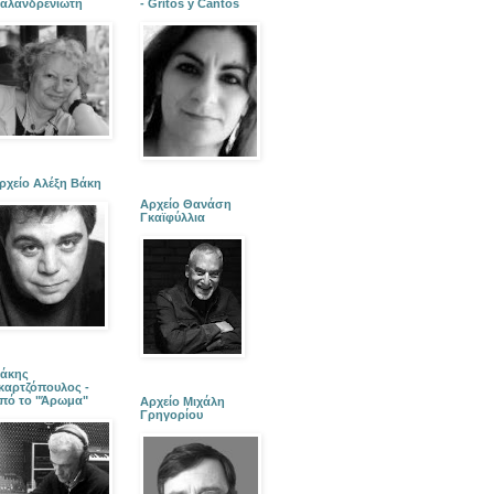
αλανδρενιώτη
- Gritos y Cantos
ρχείο Αλέξη Βάκη
Αρχείο Θανάση
Γκαϊφύλλια
άκης
καρτζόπουλος -
πό το "Άρωμα"
Αρχείο Μιχάλη
Γρηγορίου