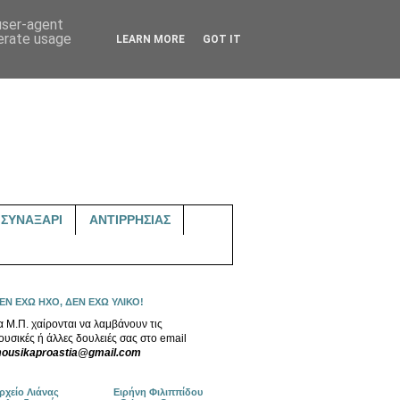
 user-agent
nerate usage
LEARN MORE
GOT IT
ΣΥΝΑΞΑΡΙ
ΑΝΤΙΡΡΗΣΙΑΣ
ΕΝ ΕΧΩ ΗΧΟ, ΔΕΝ ΕΧΩ ΥΛΙΚΟ!
α Μ.Π. χαίρονται να λαμβάνουν τις
ουσικές ή άλλες δουλειές σας στο email
ousikaproastia@gmail.com
ρχείο Λιάνας
Ειρήνη Φιλιππίδου