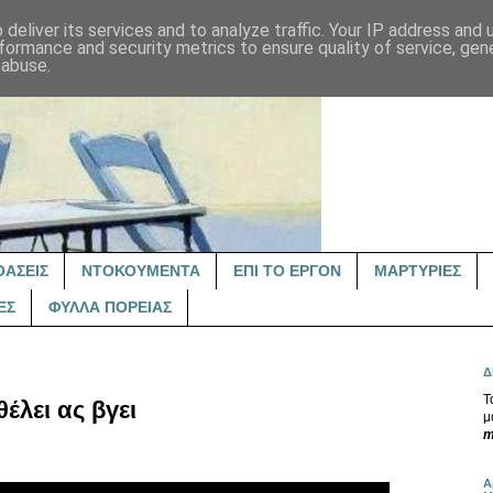
deliver its services and to analyze traffic. Your IP address and
formance and security metrics to ensure quality of service, ge
 abuse.
ΟΑΣΕΙΣ
ΝΤΟΚΟΥΜΕΝΤΑ
ΕΠΙ ΤΟ ΕΡΓΟΝ
ΜΑΡΤΥΡΙΕΣ
ΕΣ
ΦΥΛΛΑ ΠΟΡΕΙΑΣ
Δ
Τ
έλει ας βγει
μ
m
Α