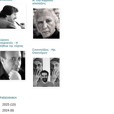
Μ' ένα κύμβαλο
αλαλάζον;
ιώργος
ταυριανός - Η
λήθεια της νύχτας
Συνεντεύξεις - Ηρ.
Οικονόμου
ΡΧΕΙΟΘΗΚΗ
►
2025
(10)
►
2024
(8)