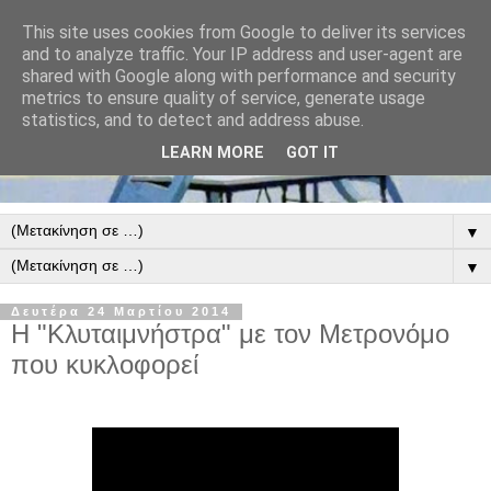
This site uses cookies from Google to deliver its services
and to analyze traffic. Your IP address and user-agent are
shared with Google along with performance and security
metrics to ensure quality of service, generate usage
statistics, and to detect and address abuse.
LEARN MORE
GOT IT
▼
▼
Δευτέρα 24 Μαρτίου 2014
Η "Κλυταιμνήστρα" με τον Μετρονόμο
που κυκλοφορεί