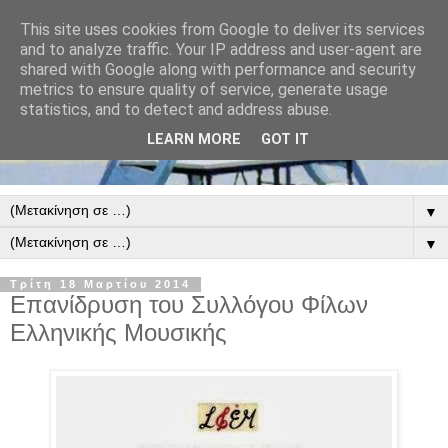
This site uses cookies from Google to deliver its services
and to analyze traffic. Your IP address and user-agent are
shared with Google along with performance and security
metrics to ensure quality of service, generate usage
statistics, and to detect and address abuse.
LEARN MORE
GOT IT
▼
▼
Τρίτη 18 Μαρτίου 2014
Επανίδρυση του Συλλόγου Φίλων
Ελληνικής Μουσικής