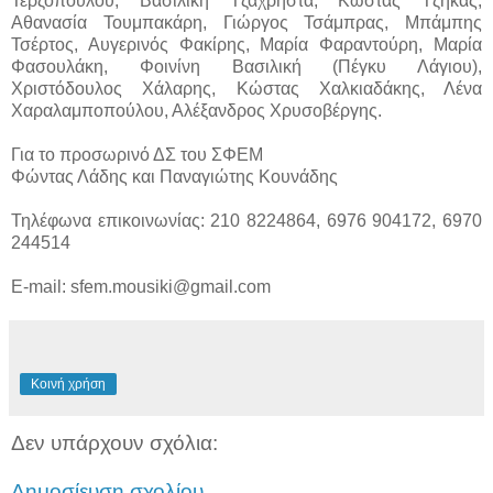
Τερζοπούλου, Βασιλική Τζαχρήστα, Κώστας Τζήκας,
Αθανασία Τουμπακάρη, Γιώργος Τσάμπρας, Μπάμπης
Τσέρτος, Αυγερινός Φακίρης, Μαρία Φαραντούρη, Μαρία
Φασουλάκη, Φοινίνη Βασιλική (Πέγκυ Λάγιου),
Χριστόδουλος Χάλαρης, Κώστας Χαλκιαδάκης, Λένα
Χαραλαμποπούλου, Αλέξανδρος Χρυσοβέργης.
Για το προσωρινό ΔΣ του ΣΦΕΜ
Φώντας Λάδης και Παναγιώτης Κουνάδης
Τηλέφωνα επικοινωνίας: 210 8224864, 6976 904172, 6970
244514
Ε
-
mail
:
sfem
.
mousiki
@
gmail
.
com
Κοινή χρήση
Δεν υπάρχουν σχόλια:
Δημοσίευση σχολίου