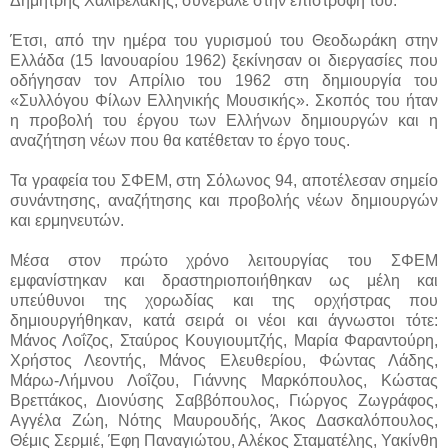
Δημήτρης Χαλιβελάκης, συνέβαλε στην επιστροφή του.
Έτσι, από την ημέρα του γυρισμού του Θεοδωράκη στην
Ελλάδα (15 Ιανουαρίου 1962) ξεκίνησαν οι διεργασίες που
οδήγησαν τον Απρίλιο του 1962 στη δημιουργία του
«Συλλόγου Φίλων Ελληνικής Μουσικής». Σκοπός του ήταν
η προβολή του έργου των Ελλήνων δημιουργών και η
αναζήτηση νέων που θα κατέθεταν το έργο τους.
Τα γραφεία του ΣΦΕΜ, στη Σόλωνος 94, αποτέλεσαν σημείο
συνάντησης, αναζήτησης και προβολής νέων δημιουργών
και ερμηνευτών.
Μέσα στον πρώτο χρόνο λειτουργίας του ΣΦΕΜ
εμφανίστηκαν και δραστηριοποιήθηκαν ως μέλη και
υπεύθυνοι της χορωδίας και της ορχήστρας που
δημιουργήθηκαν, κατά σειρά οι νέοι και άγνωστοι τότε:
Μάνος Λοΐζος, Σταύρος Κουγιουμτζής, Μαρία Φαραντούρη,
Χρήστος Λεοντής, Μάνος Ελευθερίου, Φώντας Λάδης,
Μάρω-Λήμνου Λοΐζου, Γιάννης Μαρκόπουλος, Κώστας
Βρεττάκος, Διονύσης Σαββόπουλος, Γιώργος Ζωγράφος,
Αγγέλα Ζώη, Νότης Μαυρουδής, Άκος Δασκαλόπουλος,
Θέμις Σερμιέ, Έφη Παναγιώτου, Αλέκος Σταματέλης, Υακίνθη