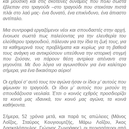
και μουσική και στις σκοτεινές δυνάμεις που πολύ σωστά
έβλεπαν στο τραγούδι –στο τραγούδι που στεκόταν πιστά
πλάι στο λαό μας- ένα δυνατό, ένα επικίνδυνο, ένα άπιαστο
αντίπαλο.
Μια συντροφιά εργαζόμενοι νέοι και σπουδαστές στην αρχή,
ένοιωσε σωστά πως παλεύοντας για την ελευθερία του
ελεύθερου τραγουδιού, πάλευαν για την ίδια τη ζωή τους, για
τα καθημερινά τους προβλήματα και κυρίως για τη βαθειά
τους ανάγκη να αντικρύσουν υπεύθυνα την ιστορική στιγμή
που ζούσαν, να πάρουν θέση αντρίκια απέναντι στα
γεγονότα. Με δυο λόγια να αγωνισθούν για ένα καλύτερο
σήμερα, για ένα δικαιότερο αύριο!
Οι εχθροί σ’ αυτό τους τον αγώνα ήσαν οι ίδιοι μ’ αυτούς που
φίμωναν το τραγούδι. Οι ίδιοι μ’ αυτούς που μισούν τη
σπουδάζουσα νεολαία. Έτσι ο κοινός εχθρός προσδιορίζει
τα κοινά μας ιδανικά, τον κοινό μας αγώνα, τα κοινά
καθήκοντα.
Σήμερα, 52 χρόνια μετά, και παρά τις απώλειες (Μάνος
Λοΐζος, Σταύρος Κουγιουμτζής, Μάρω Λοΐζου, Άκος
Δασκαλόπουλος, Γιώργος Ζωγράφος), οι περισσότεροι από