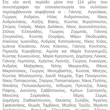
Στη νέα αυτή περίοδο μέσα στα 114 μέλη που
συνυπέγραψαν την επαναλειτουργία του συλλόγου
περιλαμβάνονται αλφαβητικά οι : Γιάννης Αγγελάκας,
Γιώργος Ανδρέου, Ηλίας Ανδριόπουλος, Νίκος
Ανδρουλάκης, Αλέξης Βάκης, Κώστας Βεργόπουλος,
Σπύρος Γιατράς, Μαίρη Δαλάκου, Νίκος Διονυσόπουλος,
Στέλιος Ελληνιάδης, Γιώργος Ζορμπάς, Γιάννης
Ζουγανέλης, Κώστας Ζουράρις, Μάρω Θεοδωράκη,
Αλκίνοος Ιωαννίδης, Ανδρέας Κατσιγιάννης, Νίκος Κιάος,
Ιωάννα Κλειάσιου, Λίνος Κόκοτος, Γιάννης Κοντίτσης,
Περικλής Κοροβέσης, Αιμιλία και Μαρία Κουγιουμτζή,
Κώστας Κουκουλίνης, Μαρία Κρητσιώτη, Δημήτρης Λέκκας,
Γιάννης Λεμπέσης, Χρήστος Λεοντής, Γιώργος Λυκούρας,
Ανδρέας Μαζαράκης, Νότης Μαυρουδής, Θάνος
Μικρούτσικος, Γιώργος Μονεμβασίτης, Κώστας Μόσχος,
Κώστας Μπαλαχούτης, Δαυίδ Ναχμίας, Έφη Παναγιώτου,
Νίκος Παπακώστας, Σταύρος Παπασταύρου, Νίκος Πολίτης,
Θανάσης Πολυκανδριώτης, Ισίδωρος Πρίντεζης, Άλκης
Ράφτης, Διονύσης Σαββόπουλος, Κρίτων Σαλπιγκτής,
Μανώλης Σειραγάκης , Θέμης Σερμιέ,
Δημήτρης Σταθακόπουλος, Θανάσης Συλιβός, Άγγελος
Σφακιανάκης, Θωμάς Ταμβάκος, Μιχάλης Τερζής, Μιράντα