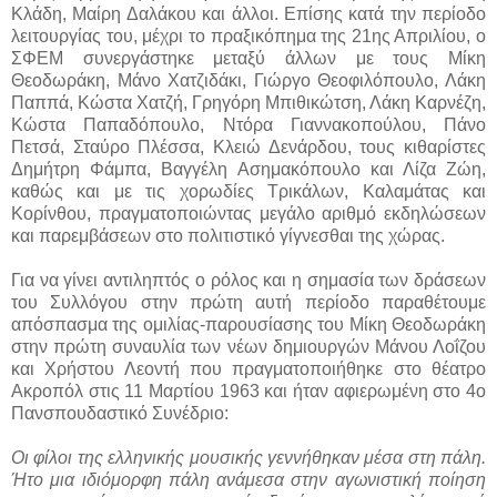
Κλάδη, Μαίρη Δαλάκου και άλλοι. Επίσης κατά την περίοδο
λειτουργίας του, μέχρι το πραξικόπημα της 21ης Απριλίου, ο
ΣΦΕΜ συνεργάστηκε μεταξύ άλλων με τους Μίκη
Θεοδωράκη, Μάνο Χατζιδάκι, Γιώργο Θεοφιλόπουλο, Λάκη
Παππά, Κώστα Χατζή, Γρηγόρη Μπιθικώτση, Λάκη Καρνέζη,
Κώστα Παπαδόπουλο, Ντόρα Γιαννακοπούλου, Πάνο
Πετσά, Σταύρο Πλέσσα, Κλειώ Δενάρδου, τους κιθαρίστες
Δημήτρη Φάμπα, Βαγγέλη Ασημακόπουλο και Λίζα Ζώη,
καθώς και με τις χορωδίες Τρικάλων, Καλαμάτας και
Κορίνθου, πραγματοποιώντας μεγάλο αριθμό εκδηλώσεων
και παρεμβάσεων στο πολιτιστικό γίγνεσθαι της χώρας.
Για να γίνει αντιληπτός ο ρόλος και η σημασία των δράσεων
του Συλλόγου στην πρώτη αυτή περίοδο παραθέτουμε
απόσπασμα της ομιλίας-παρουσίασης του Μίκη Θεοδωράκη
στην πρώτη συναυλία των νέων δημιουργών Μάνου Λοΐζου
και Χρήστου Λεοντή που πραγματοποιήθηκε στο θέατρο
Ακροπόλ στις 11 Μαρτίου 1963 και ήταν αφιερωμένη στο 4ο
Πανσπουδαστικό Συνέδριο:
Οι φίλοι της ελληνικής μουσικής γεννήθηκαν μέσα στη πάλη.
Ήτο μια ιδιόμορφη πάλη ανάμεσα στην αγωνιστική ποίηση