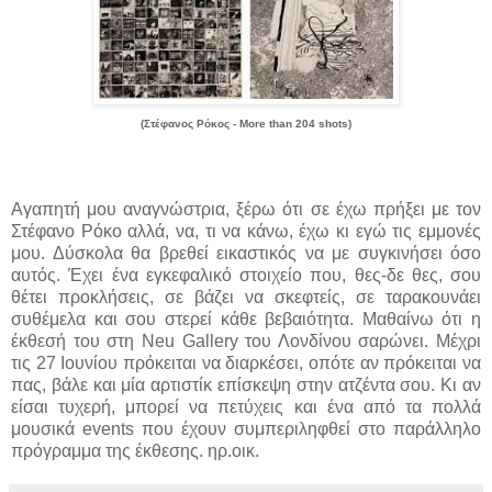
(Στέφανος Ρόκος - More than 204 shots)
Αγαπητή μου αναγνώστρια, ξέρω ότι σε έχω πρήξει με τον
Στέφανο Ρόκο αλλά, να, τι να κάνω, έχω κι εγώ τις εμμονές
μου. Δύσκολα θα βρεθεί εικαστικός να με συγκινήσει όσο
αυτός. Έχει ένα εγκεφαλικό στοιχείο που, θες-δε θες, σου
θέτει προκλήσεις, σε βάζει να σκεφτείς, σε ταρακουνάει
συθέμελα και σου στερεί κάθε βεβαιότητα. Μαθαίνω ότι η
έκθεσή του στη Neu Gallery του Λονδίνου σαρώνει. Μέχρι
τις 27 Ιουνίου πρόκειται να διαρκέσει, οπότε αν πρόκειται να
πας, βάλε και μία αρτιστίκ επίσκεψη στην ατζέντα σου. Κι αν
είσαι τυχερή, μπορεί να πετύχεις και ένα από τα πολλά
μουσικά events που έχουν συμπεριληφθεί στο παράλληλο
πρόγραμμα της έκθεσης. ηρ.οικ.