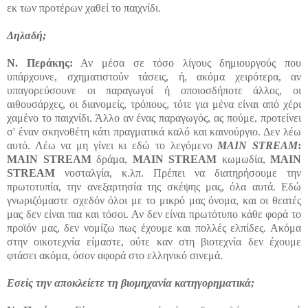
εκ των προτέρων χαθεί το παιχνίδι.
Δηλαδή;
Ν. Περάκης:
Αν μέσα σε τόσο λίγους δημιουργούς που
υπάρχουνε, σχηματιστούν τάσεις, ή, ακόμα χειρότερα, αν
υπαγορεύσουνε οι παραγωγοί ή οποιοσδήποτε άλλος, οι
αιθουσάρχες, οι διανομείς, τρόπους, τότε για μένα είναι από χέρι
χαμένο το παιχνίδι. Άλλο αν ένας παραγωγός, ας πούμε, προτείνει
σ' έναν σκηνοθέτη κάτι πραγματικά καλό και καινούργιο. Δεν λέω
αυτό. Λέω να μη γίνει κι εδώ το λεγόμενο
ΜΑΙΝ STREAM
:
ΜΑΙΝ
STREAM
δράμα,
ΜΑΙΝ STREAM
κωμωδία,
ΜΑΙΝ
STREAM
νοσταλγία, κ.λπ. Πρέπει να διατηρήσουμε την
πρωτοτυπία, την ανεξαρτησία της σκέψης μας, όλα αυτά. Εδώ
γνωριζόμαστε σχεδόν όλοι με το μικρό μας όνομα, και οι θεατές
μας δεν είναι πια και τόσοι. Αν δεν είναι πρωτότυπο κάθε φορά το
προϊόν μας, δεν νομίζω πως έχουμε και πολλές ελπίδες. Ακόμα
στην οικοτεχνία είμαστε, ούτε καν στη βιοτεχνία δεν έχουμε
φτάσει ακόμα, όσον αφορά στο ελληνικό σινεμά.
Εσείς την αποκλείετε τη βιομηχανία κατηγορηματικά;