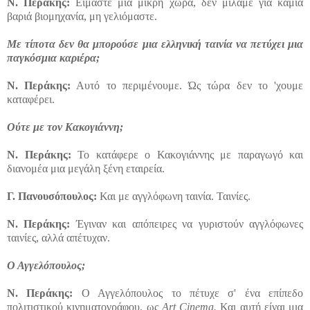
Ν. Περάκης:
Είμαστε μια μικρή χώρα, δεν μιλάμε για καμιά
βαριά βιομηχανία, μη γελιόμαστε.
Με τίποτα δεν θα μπορούσε μια ελληνική ταινία να πετύχει μια
παγκόσμια καριέρα;
Ν. Περάκης:
Αυτό το περιμένουμε. Ώς τώρα δεν το 'χουμε
καταφέρει.
Ούτε με τον Κακογιάννη;
Ν. Περάκης:
Το κατάφερε ο Κακογιάννης με παραγωγό και
διανομέα μια μεγάλη ξένη εταιρεία.
Γ. Πανουσόπουλος:
Και με αγγλόφωνη ταινία. Ταινίες.
Ν. Περάκης:
Έγιναν και απόπειρες να γυριστούν αγγλόφωνες
ταινίες, αλλά απέτυχαν.
Ο Αγγελόπουλος;
Ν. Περάκης:
Ο Αγγελόπουλος το πέτυχε σ' ένα επίπεδο
πολιτιστικού κινηματογράφου, ως
Art Cinema.
Και αυτή είναι μια