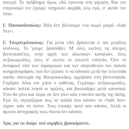
σινεμά. Το πρόβλημα όμως εδώ έγκειται στη μίμηση. Και τον
επιγονισμό τον έχουμε πληρώσει ακριβά, λέω εγώ, σ' αυτόν τον
τόπο.
Γ. Πανουσόπουλος:
Ήδη δεν βλέπουμε ένα σωρό μικρά «Safe
Sex»;
Γ.
Τσεμπερόπουλος:
Για μένα εδώ βρίσκεται ο πιο μεγάλος
κίνδυνος. Το 'χουμε ξαναπάθει. Μ' όλες εκείνες τις άπειρες
βιντεοκασέτες, στην αρχή των ιδιωτικών καναλιών, όλες
σεξοκωμωδίες, όλες σ' εκείνο το γνωστό επίπεδο. Όλο το
δυναμικό τότε των παραγωγών και των σκηνοθετών του παλιού
κινηματογράφου, που δεν ξέρανε τι να κάνουνε μετά την τελευταία
ταινία- αποτυχία της Βουγιουκλάκη, ορμήσανε στη βιντεοταινία.
Γυρίζανε δέκα τον μήνα ο καθένας. Γεμίσαμε σεξοκωμωδίες,
κάνανε πολλά λεφτά οι πρώτες, και βουλιάξαμε μετά κανονικά.
Έτσι θα γίνει και τώρα, αν δεν γίνει κάτι εναντίον αυτής της τάσης.
Εγώ δε, ισχυρίζομαι πως τα παιδιά που κάνανε το «Safe Sex»
είχανε κάτι να πούνε. Τους ένοιαζε αυτό που κάνανε. Αλλά οι
άμεσοι αντιγραφείς τους τίποτα δεν κάνανε.
Άρα, για να δούμε πού ακριβώς βρισκόμαστε.