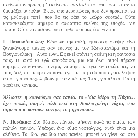
εκείνον τον τρόπο, μ' εκείνο το
τρα-λα-λά
το τότε, όσο κι αν τα
θαυμάζει τα παλιά. Εκτός από περιπτώσεις που δεν πρόκειται να
τις μάθουμε ποτέ, που θα τις φάει το μαύρο σκοτάδι. Ούτε
κατασκευάζεται σήμερα η αθωότητα εκείνης της εποχής. Με
τίποτα. Ούτε να παίξουνε πια οι ηθοποιοί μας έτσι γίνεται.
Γ. Πανουσόπουλος:
Κάνουνε την απλή, εμπορική σκέψη: «Να
ξανακάνουμε ταινίες σαν εκείνες με τον Κωνσταντάρα και τη
Βουγιουκλάκη». Αυτό είναι. Ώς εκεί φτάνει η σκέψη κι η φαντασία
τους. Γι' αυτό κι εγώ αποφάσισα, μια και όλοι αυτοί πήρανε
κάμερες να κάνουνε σινεμά, να πάρω κι εγώ βιντεοκάμερες, να
τους δείξω τι μπορώ να κάνω εγώ με τα μέσα που εγκατέλειψαν
αυτοί, για να ασχοληθούν με τα δικά μας. Έτσι, για πλάκα. Για τη
χαρά της κόντρας.
Άλλωστε, η καινούργια σας ταινία, το «Μια Μέρα τη Νύχτα»,
έχει πολλές σκηνές πάλι εκεί στη Βουλιαγμένης νύχτα, στα
σημεία που κάνουνε κόντρες τα μηχανάκια...
Ν. Περάκης:
Στο θέατρο, πάντως, πήγανε καλά τα ριμέικ των
παλιών ταινιών. Υπάρχει ένα κύμα νοσταλγίας, αυτό είναι μια
αλήθεια. Το ίδιο, για δυο-τρεις ταινίες, μπορεί να γίνει και στο