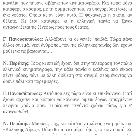
κανάλια, τον πήρανε σβάρνα τον κινηματογράφο. Και τώρα μόνο
κατάφερε ο κόσμος, με τη συμμετοχή του, να υπαγορεύσει ίσως κι
ένα γούστο. Όποιο κι αν είναι αυτό. Η ψυχαγωγία η σκέτη, αν
θέλετε. Κι έτσι κατάφερε κι η ελληνική ταινία να ξανα-
ανταγωνίζεται τις ξένες ως προς τους θεατές.
Γ. Πανουσόπουλος:
Αλλάζουνε κι οι γενιές, παιδιά. Τώρα πάνε
άλλοι σινεμά, νέοι άνθρωποι, που τις ελληνικές ταινίες δεν έχουν
μάθει να τις βαριούνται…
Ν. Περάκης:
Ίσως κι επειδή έχουν δει στην τηλεόραση τον παλιό
ελληνικό κινηματογράφο, την κάθε ταινία ο καθένας από είκοσι
πέντε φόρες, πάνε με άλλη διάθεση στο σινεμά, περιμένοντας να
δούνε πάλι κάτι παρεμφερές.
Γ. Πανουσόπουλος:
Αυτό που λες τώρα είναι κι επικίνδνυνο. Γιατί
έχουν αρχίσει και κάποιοι να κάνουνε ριμέικ έργων φτιαγμένων
πενήντα χρόνια πριν. Γυρίζουνε πενήντα χρόνια πίσω, για ν'
ανανεωθούν!
Ν. Περάκης:
Μπορείς, π.χ., να κάτσεις να κάνεις ένα ριμέικ της
«Κάλπικης Λίρας». Πόσο θα το εκτιμήσει όμως το κοινό αυτό; Σε