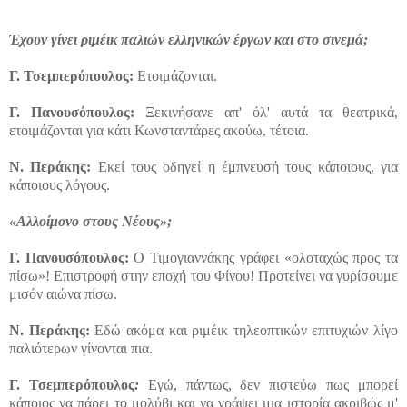
Έχουν γίνει ριμέικ παλιών ελληνικών έργων και στο σινεμά;
Γ.
Τσεμπερόπουλος:
Ετοιμάζονται.
Γ. Πανουσόπουλος:
Ξεκινήσανε απ' όλ' αυτά τα θεατρικά,
ετοιμάζονται για κάτι Κωνσταντάρες ακούω, τέτοια.
Ν. Περάκης:
Εκεί τους οδηγεί η έμπνευσή τους κάποιους, για
κάποιους λόγους.
«Αλλοίμονο στους Νέους»;
Γ. Πανουσόπουλος:
Ο Τιμογιαννάκης γράφει «ολοταχώς προς τα
πίσω»! Επιστροφή στην εποχή του Φίνου! Προτείνει να γυρίσουμε
μισόν αιώνα πίσω.
Ν. Περάκης:
Εδώ ακόμα και ριμέικ τηλεοπτικών επιτυχιών λίγο
παλιότερων γίνονται πια.
Γ.
Τσεμπερόπουλος
:
Εγώ, πάντως, δεν πιστεύω πως μπορεί
κάποιος να πάρει το μολύβι και να γράψει μια ιστορία ακριβώς μ'