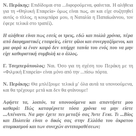
Ν.
Περάκης:
Επιδίδομαι στα ...διφορούμενα, φαίνεται. Η αλήθεια
για τη «Θηλυκή Εταιρεία» όμως είναι πως, αν και είχε συζητηθεί
αυτός ο τίτλος, η κουμπάρα μου, η Ναταλία η Παπαϊωάννου, τον
έφερε τελικά στο τραπέζι.
Η αλήθεια είναι πως εσείς οι τρεις, εδώ και πολλά χρόνια, πέρα
από διαφημιστικές εταιρείες, είστε φίλοι και συνεργαζόμενοι, και
μια φορά κι έναν καιρό δεν υπήρχε ταινία του ενός που να μην
είχε καθοριστική συμβολή κι ο άλλος.
Γ.
Τσεμπερόπουλος:
Ναι. Όσο για τη σχέση του Περάκη με τη
«Φιλμική Εταιρεία» είναι μόνο από την ...πίσω πόρτα.
Ν.
Περάκης:
Θα μπλέξουμε τελικά μ' όλα αυτά τα υπονοούμενα,
και θα τρέχουμε μετά και δεν θα φτάνουμε!
Αφήστε τα, λοιπόν, τα υπονοούμενα και απαντήστε μου
καθαρά: Πώς καταφέρνετε τόσα χρόνια να μην είστε
...Απέναντι. Να μην έχετε πει μεταξύ σας Άντε Γεια. Τι ...Βίος
και Πολιτεία είναι ο δικός σας στην Ελλάδα του άκρατου
ατομικισμού και των συνεχών αντιπαραθέσεων;