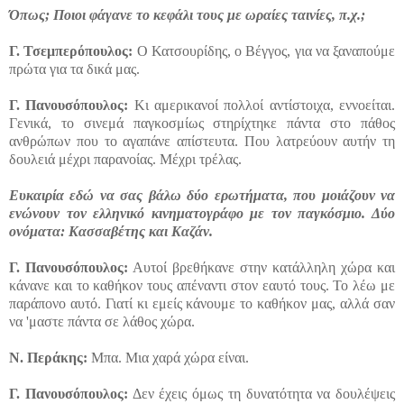
Όπως; Ποιοι φάγανε το κεφάλι τους με ωραίες ταινίες, π.χ.;
Γ.
Τσεμπερόπουλος:
Ο Κατσουρίδης, ο Βέγγος, για να ξαναπούμε
πρώτα για τα δικά μας.
Γ. Πανουσόπουλος:
Κι αμερικανοί πολλοί αντίστοιχα, εννοείται.
Γενικά, το σινεμά παγκοσμίως στηρίχτηκε πάντα στο πάθος
ανθρώπων που το αγαπάνε απίστευτα. Που λατρεύουν αυτήν τη
δουλειά μέχρι παρανοίας. Μέχρι τρέλας.
Ευκαιρία εδώ να σας βάλω δύο ερωτήματα, που μοιάζουν να
ενώνουν τον ελληνικό κινηματογράφο με τον παγκόσμιο. Δύο
ονόματα: Κασσαβέτης και Καζάν.
Γ. Πανουσόπουλος:
Αυτοί βρεθήκανε στην κατάλληλη χώρα και
κάνανε και το καθήκον τους απέναντι στον εαυτό τους. Το λέω με
παράπονο αυτό. Γιατί κι εμείς κάνουμε το καθήκον μας, αλλά σαν
να 'μαστε πάντα σε λάθος χώρα.
Ν
.
Περάκης:
Μπα. Μια χαρά χώρα είναι.
Γ. Πανουσόπουλος:
Δεν έχεις όμως τη δυνατότητα να δουλέψεις