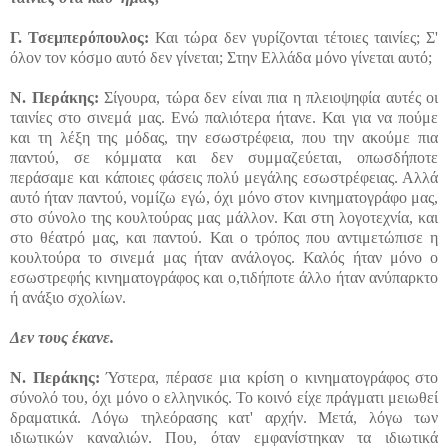
Γ.
Τσεμπερόπουλος:
Και τώρα δεν γυρίζονται τέτοιες ταινίες; Σ'
όλον τον κόσμο αυτό δεν γίνεται; Στην Ελλάδα μόνο γίνεται αυτό;
Ν.
Περάκης:
Σίγουρα, τώρα δεν είναι πια η πλειοψηφία αυτές οι
ταινίες στο σινεμά μας. Ενώ παλιότερα ήτανε. Και για να πούμε
και τη λέξη της μόδας, την εσωστρέφεια, που την ακούμε πια
παντού, σε κόμματα και δεν συμμαζεύεται, οπωσδήποτε
περάσαμε και κάποιες φάσεις πολύ μεγάλης εσωστρέφειας. Αλλά
αυτό ήταν παντού, νομίζω εγώ, όχι μόνο στον κινηματογράφο μας,
στο σύνολο της κουλτούρας μας μάλλον. Και στη λογοτεχνία, και
στο θέατρό μας, και παντού. Και ο τρόπος που αντιμετώπισε η
κουλτούρα το σινεμά μας ήταν ανάλογος. Καλός ήταν μόνο ο
εσωστρεφής κινηματογράφος και ο,τιδήποτε άλλο ήταν ανύπαρκτο
ή ανάξιο σχολίων.
Δεν τους έκανε.
Ν.
Περάκης:
Ύστερα, πέρασε μια κρίση ο κινηματογράφος στο
σύνολό του, όχι μόνο ο ελληνικός. Το κοινό είχε πράγματι μειωθεί
δραματικά. Λόγω τηλεόρασης κατ' αρχήν. Μετά, λόγω των
ιδιωτικών καναλιών. Που, όταν εμφανίστηκαν τα ιδιωτικά