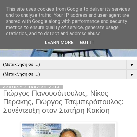
This site uses cookies from Google to deliver its services
and to analyze traffic. Your IP address and user-agent are
shared with Google along with performance and security
metrics to ensure quality of service, generate usage
statistics, and to detect and address abuse.
LEARN MORE
GOT IT
▼
▼
Δευτέρα 3 Ιουνίου 2013
Γιώργος Πανουσόπουλος, Νίκος
Περάκης, Γιώργος Τσεμπερόπουλος:
Συνέντευξη στον Σωτήρη Κακίση