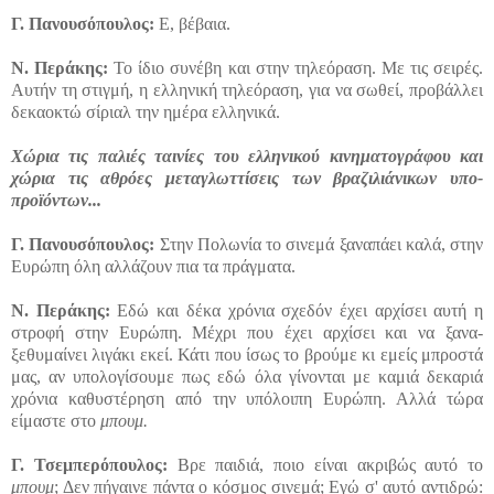
Γ.
Πανουσόπουλος:
Ε, βέβαια.
Ν.
Περάκης:
Το ίδιο συνέβη και στην τηλεόραση. Με τις σειρές.
Αυτήν τη στιγμή, η ελληνική τηλεόραση, για να σωθεί, προβάλλει
δεκαοκτώ σίριαλ την ημέρα ελληνικά.
Χώρια τις παλιές ταινίες του ελληνικού κινηματογράφου και
χώρια τις αθρόες μεταγλωττίσεις των βραζιλιάνικων υπο-
προϊόντων...
Γ.
Πανουσόπουλος:
Στην Πολωνία το σινεμά ξαναπάει καλά, στην
Ευρώπη όλη αλλάζουν πια τα πράγματα.
Ν.
Περάκης:
Εδώ και δέκα χρόνια σχεδόν έχει αρχίσει αυτή η
στροφή στην Ευρώπη. Μέχρι που έχει αρχίσει και να ξανα-
ξεθυμαίνει λιγάκι εκεί. Κάτι που ίσως το βρούμε κι εμείς μπροστά
μας, αν υπολογίσουμε πως εδώ όλα γίνονται με καμιά δεκαριά
χρόνια καθυστέρηση από την υπόλοιπη Ευρώπη. Αλλά τώρα
είμαστε στο
μπουμ.
Γ.
Τσεμπερόπουλος:
Βρε παιδιά, ποιο είναι ακριβώς αυτό το
μπουμ
; Δεν πήγαινε πάντα ο κόσμος σινεμά; Εγώ σ' αυτό αντιδρώ: