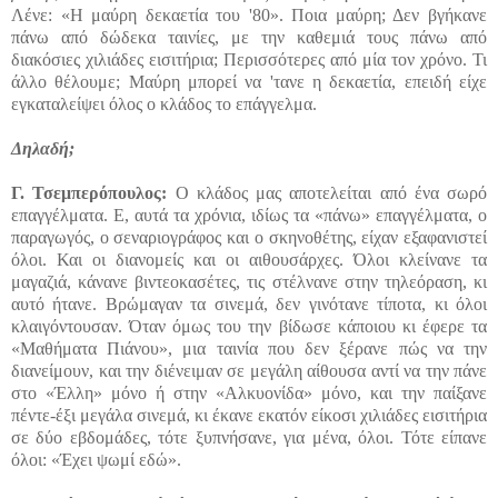
Λένε: «Η μαύρη δεκαετία του '80». Ποια μαύρη; Δεν βγήκανε
πάνω από δώδεκα ταινίες, με την καθεμιά τους πάνω από
διακόσιες χιλιάδες εισιτήρια; Περισσότερες από μία τον χρόνο. Τι
άλλο θέλουμε; Μαύρη μπορεί να 'τανε η δεκαετία, επειδή είχε
εγκαταλείψει όλος ο κλάδος το επάγγελμα.
Δηλαδή;
Γ.
Τσεμπερόπουλος:
Ο κλάδος μας αποτελείται από ένα σωρό
επαγγέλματα. Ε, αυτά τα χρόνια, ιδίως τα «πάνω» επαγγέλματα, ο
παραγωγός, ο σεναριογράφος και ο σκηνοθέτης, είχαν εξαφανιστεί
όλοι. Και οι διανομείς και οι αιθουσάρχες. Όλοι κλείνανε τα
μαγαζιά, κάνανε βιντεοκασέτες, τις στέλνανε στην τηλεόραση, κι
αυτό ήτανε. Βρώμαγαν τα σινεμά, δεν γινότανε τίποτα, κι όλοι
κλαιγόντουσαν. Όταν όμως του την βίδωσε κάποιου κι έφερε τα
«Μαθήματα Πιάνου», μια ταινία που δεν ξέρανε πώς να την
διανείμουν, και την διένειμαν σε μεγάλη αίθουσα αντί να την πάνε
στο «Έλλη» μόνο ή στην «Αλκυονίδα» μόνο, και την παίξανε
πέντε-έξι μεγάλα σινεμά, κι έκανε εκατόν είκοσι χιλιάδες εισιτήρια
σε δύο εβδομάδες, τότε ξυπνήσανε, για μένα, όλοι. Τότε είπανε
όλοι: «Έχει ψωμί εδώ».