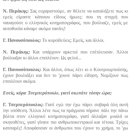
Ν.
Περάκης:
Σας ευχαριστούμε, αν θέλετε να καταλήξετε πως κι
εμείς είμαστε κάποιου είδους ήρωες: που τη στιγμή που
ναυαγούσε ο ελληνικός κινηματογράφος, που βούλιαζε, εμείς με
αυτοθυσία κάναμε ακόμα ταινίες!
Γ.
Πανουσόπουλος:
Το κοροϊδεύεις; Εμείς, και άλλοι.
Ν.
Περάκης:
Και υπάρχουν αρκετοί που επέπλευσαν. Άλλοι
βούλιαξαν κι άλλοι επιπλέουν. Ως φελοί...
Γ.
Πανουσόπουλος:
Και άλλοι, όπως λέει κι ο Κουτρουμπούσης,
έχουν βουλιάξει και δεν το 'χουνε πάρει είδηση. Νομίζουν πως
επιπλέουν ακόμα.
Εσείς, κύριε Τσεμπερόπουλε, γιατί σιωπάτε τόσην ώρα;
Γ.
Τσεμπερόπουλος:
Γιατί εγώ την έχω πάρει σοβαρά όλη αυτή
την υπόθεση. Άλλοι λένε πως τα πράγματα πήρανε πάλι την πάνω
βόλτα στον ελληνικό κινηματογράφο, γιατί άλλαξαν μυαλά οι
σκηνοθέτες, γιατί γίνανε πιο ανθρωποκεντρικοί και τέτοια. Τρίχες
κατσαρές! Αποφάσισαν οι άνθρωποι που έχουν το χρήμα, το 'χω