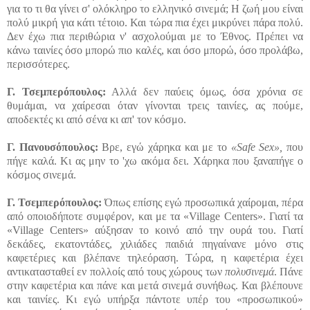
για το τι θα γίνει σ' ολόκληρο το ελληνικό σινεμά; Η ζωή μου είναι
πολύ μικρή για κάτι τέτοιο. Και τώρα πια έχει μικρύνει πάρα πολύ.
Δεν έχω πια περιθώρια ν' ασχολούμαι με το Έθνος. Πρέπει να
κάνω ταινίες όσο μπορώ πιο καλές, και όσο μπορώ, όσο προλάβω,
περισσότερες.
Γ.
Τσεμπερόπουλος:
Αλλά δεν παύεις όμως, όσα χρόνια σε
θυμάμαι, να χαίρεσαι όταν γίνονται τρεις ταινίες, ας πούμε,
αποδεκτές κι από σένα κι απ' τον κόσμο.
Γ. Πανουσόπουλος:
Βρε, εγώ χάρηκα και με το
«Safe Sex»,
που
πήγε καλά. Κι ας μην το 'χω ακόμα δει. Χάρηκα που ξαναπήγε ο
κόσμος σινεμά.
Γ.
Τσεμπερόπουλος:
Όπως επίσης εγώ προσωπικά χαίρομαι, πέρα
από οποιοδήποτε συμφέρον, και με τα «Village Centers». Γιατί τα
«Village Centers» αύξησαν το κοινό από την ουρά του. Γιατί
δεκάδες, εκατοντάδες, χιλιάδες παιδιά πηγαίνανε μόνο στις
καφετέριες και βλέπανε τηλεόραση. Τώρα, η καφετέρια έχει
αντικατασταθεί εν πολλοίς από τους χώρους των
πολυσινεμά
. Πάνε
στην καφετέρια και πάνε και μετά σινεμά συνήθως. Και βλέπουνε
και ταινίες. Κι εγώ υπήρξα πάντοτε υπέρ του «προσωπικού»