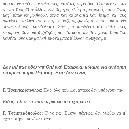
που αποδεικνύουν μεταξύ τους, ποτέ ώς τώρα Άντε Γεια δεν έχει πει
ο ένας τους στον άλλον. Και σήμερα, εδώ για μια φορά, και οι τρεις
μαζί είπαν να μιλήσουν, απλά και κατανοητά και ήρεμα, να τους
ακούσετε για λίγο και τους τρεις μαζί, τις φωνές τους, σαν μια ταινία
συνεντευξιακή σπονδυλωτή. Σαν μια κουβέντα στο σπίτι τους
ειλικρινή, σαν μια συζήτηση, που το ύφος και τον χαρακτήρα του
καθένα τους σαν μαγική εικόνα μπορεί ίσως να διαγράψει
:
Δεν μιλάμε εδώ για Θηλυκή Εταιρεία, μιλάμε για ανδρική
εταιρεία, κύριε Περάκη. Έτσι δεν είναι;
Γ.
Τσεμπερόπουλος:
Παρ' όλο που ...οι άντρες δεν υπάρχουν πια;
Εσείς τι λέτε επ' αυτού, μια και πεταχτήκατε;
Γ.
Τσεμπερόπουλος:
Τι να πω; Εμένα, πάντως, δεν νιώθω να μ'
έχει πατήσει κανένα τρένο...