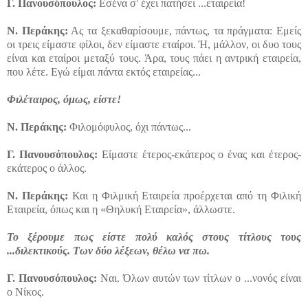
Γ.
Πανουσόπουλος:
Εσένα σ' έχει πατήσει ...εταιρεία!
Ν.
Περάκης:
Ας τα ξεκαθαρίσουμε, πάντως, τα πράγματα: Εμείς
οι τρεις είμαστε φίλοι, δεν είμαστε εταίροι. Ή, μάλλον, οι δυο τους
είναι και εταίροι μεταξύ τους. Άρα, τους πάει η αντρική εταιρεία,
που λέτε. Εγώ είμαι πάντα εκτός εταιρείας...
Φιλέταιρος, όμως, είστε!
Ν.
Περάκης:
Φιλομόφυλος, όχι πάντως...
Γ.
Πανουσόπουλος:
Είμαστε έτερος-εκάτερος ο ένας και έτερος-
εκάτερος ο άλλος.
Ν.
Περάκης:
Και η Φιλμική Εταιρεία προέρχεται από τη Φιλική
Εταιρεία, όπως και η «Θηλυκή Εταιρεία», άλλωστε.
Το ξέρουμε πως είστε πολύ καλός στους τίτλους τους
...διλεκτικούς. Των δύο λέξεων, θέλω να πω.
Γ.
Πανουσόπουλος:
Ναι. Όλων αυτών των τίτλων ο ...νονός είναι
ο Νίκος.