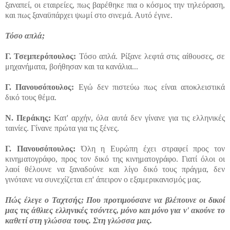
ξαναπεί, οι εταιρείες, πως βαρέθηκε πια ο κόσμος την τηλεόραση,
και πως ξαναϋπάρχει ψωμί στο σινεμά. Αυτό έγινε.
Τόσο απλά;
Γ.
Τσεμπερόπουλος:
Τόσο απλά. Ρίξανε λεφτά στις αίθουσες, σε
μηχανήματα, βοήθησαν και τα κανάλια...
Γ.
Πανουσόπουλος:
Εγώ δεν πιστεύω πως είναι αποκλειστικά
δικό τους θέμα.
Ν.
Περάκης:
Κατ' αρχήν, όλα αυτά δεν γίνανε για τις ελληνικές
ταινίες. Γίνανε πρώτα για τις ξένες.
Γ.
Πανουσόπουλος:
Όλη η Ευρώπη έχει στραφεί προς τον
κινηματογράφο, προς τον δικό της κινηματογράφο. Γιατί όλοι οι
λαοί θέλουνε να ξαναδούνε και λίγο δικό τους πράγμα, δεν
γινότανε να συνεχίζεται επ' άπειρον ο εξαμερικανισμός μας.
Πώς έλεγε ο Ταχτσής; Που προτιμούσανε να βλέπουνε οι δικοί
μας τις άθλιες ελληνικές τσόντες, μόνο και μόνο για ν' ακούνε το
καθετί στη γλώσσα τους. Στη γλώσσα μας.