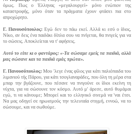
όμως. Πως ο Έλληνας «μεγαλουργεί» μόνο ενώπιον της
καταστροφής, μόνο όταν τα πράγματα έχουν φτάσει πια στο
απροχώρητο.
Γ.
Πανουσόπουλος:
Εγώ δεν το πάω εκεί. Αλλά κι εσύ ο ίδιος,
Νίκο, αν δεις ένα παιδάκι δίπλα σου να πνίγεται, θα πνιγείς για να
το σώσεις. Αποκλείεται να τ' αφήσεις.
Αυτό το είπε κι ο φαντάρος: «-Τα σώσαμε εμείς τα παιδιά, αλλά
μας σώσανε και τα παιδιά εμάς πρώτα».
Γ.
Πανουσόπουλος:
Μου 'λεγε ένας φίλος για κάτι παλιόπαιδα του
λιμανιού τής Πάρου, για κάτι τσογλαναράδες, που όλη τη μέρα στα
μπαρ την βγάζουνε, που πέσανε να πνιγούνε οι ίδιοι εκείνη τη
νύχτα, για να σώσουνε τον κόσμο. Αυτό μ' άρεσε, αυτό θυμάμαι
εγώ, τι να κάνουμε; Μπορεί και το ελληνικό σινεμά να 'ναι έτσι.
Να μας οδηγεί σε ηρωισμούς την τελευταία στιγμή, εννοώ, να το
σώσουμε, και να σωθούμε.