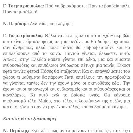
Γ.
Τσεμπερόπουλος:
Πού να βρισκόμαστε; Πριν τα βραβεία πάλι.
Πριν τα μετάλλια!
Ν. Περάκης:
Ανδρείας, που λέγαμε;
Γ.
Τσεμπερόπουλος:
Θέλω να πω πως όλο αυτό το «χάι» ακριβώς
αυτό είναι: είμαστε φέτος σε μια σεζόν που θα δούμε, όχι ποιος
σαν άνθρωπος, αλλά ποιες τάσεις θα επιβραβευτούνε και θα
επιπλεύσουνε από το κοινό. Παντού γίνεται, άλλωστε, αυτό.
Απλώς, στην Ελλάδα καθετί γίνεται επί δέκα, μια και είμαστε
ενθουσιώδεις και επιπόλαιοι άνθρωποι: πέτυχε μία ταινία; Είκοσι
εφτά ταινίες φέτος! Πόσες θα επιζήσουν; Και οι επαγγελματίες του
χώρου τι μαθήματα θα πάρουν; Γιατί, επιτέλους, την πρωτοβουλία
να γίνονται ταινίες δεν την έχουν μόνο οι σκηνοθέτες εδώ. Την
έχουν και οι παραγωγοί και οι διανομείς και οι αιθουσάρχες και οι
καναλάρχες. Κι αυτό εγώ το βρίσκω υγιές. Θα κάνουμε
απολογισμό τέλη Μαΐου, στο τέλος τελοσπάντων της σεζόν, μια
και οι σεζόν πια σαν να μην έχουν τέλος, και θα δούμε τι κάναμε.
Και τότε θα τα ξαναπούμε;
Ν. Περάκης:
Εγώ λέω πως αν επιμείνουν οι «τάσεις», τότε έχει