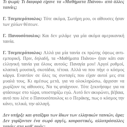
Τι ψωμί; Τι διαφορά είχανε τα «Μαθήματα Πιάνου» από άλλες
ταινίες;
Γ.
Τσεμπερόπουλος:
Τότε ακόμα, Σωτήρη μου, οι αίθουσες ήσαν
των χιλίων θέσεων.
Γ.
Πανουσόπουλος:
Και δεν μιλάμε για μία ακόμα αμερικανική
ταινία.
Γ.
Τσεμπερόπουλος:
Αλλά για μία ταινία εκ πρώτης όψεως αντι-
εμπορική. Πριν, δηλαδή, τα «Μαθήματα Πιάνου» ήταν κάτι σαν
ελληνική ταινία για όλους αυτούς: Παναγία μου! Αργοί ρυθμοί,
κλασική μουσική, σκοτάδια, τέτοια. Αλλά να που πήγε ο κόσμος
κάργα. Εναντίον σε όλες τις συνταγές που είχαν αυτοί μες στα
μυαλά τους. Κι αμέσως μετά, για να ολοκληρώσω, άρχισαν να
χωρίζουν τις αίθουσες. Να τις φτιάχνουν. Τότε ξεκινήσαμε για να
φτάσουμε στο τώρα, υποστηρίζω εγώ. Αυτό δεν ακυρώνει, βέβαια,
αυτό που λένε ο Πανουσόπουλος κι ο Περάκης, πως ο κόσμος την
κάνει, τελικά, την αλλαγή.
Δεν υπήρξε και φταίξιμο των ίδιων των ελληνικών ταινιών, άρα;
Δεν γυρίζονταν ένα σωρό αργές, κουραστικές, αλλοπρόσαλλες
ταινίες στα καθ' ημάς;