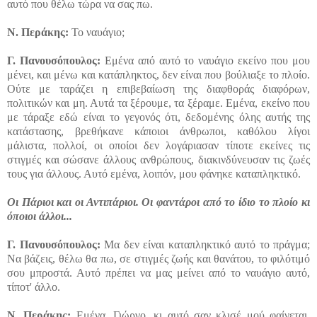
αυτό που θέλω τώρα να σας πω.
Ν.
Περάκης:
Το ναυάγιο;
Γ.
Πανουσόπουλος:
Εμένα από αυτό το ναυάγιο εκείνο που μου
μένει, και μένω και κατάπληκτος, δεν είναι που βούλιαξε το πλοίο.
Ούτε με ταράζει η επιβεβαίωση της διαφθοράς διαφόρων,
πολιτικών και μη. Αυτά τα ξέρουμε, τα ξέραμε. Εμένα, εκείνο που
με τάραξε εδώ είναι το γεγονός ότι, δεδομένης όλης αυτής της
κατάστασης, βρεθήκανε κάποιοι άνθρωποι, καθόλου λίγοι
μάλιστα, πολλοί, οι οποίοι δεν λογάριασαν τίποτε εκείνες τις
στιγμές και σώσανε άλλους ανθρώπους, διακινδύνευσαν τις ζωές
τους για άλλους. Αυτό εμένα, λοιπόν, μου φάνηκε καταπληκτικό.
Οι Πάριοι και οι Αντιπάριοι. Οι φαντάροι από το ίδιο το πλοίο κι
όποιοι άλλοι...
Γ.
Πανουσόπουλος:
Μα δεν είναι καταπληκτικό αυτό το πράγμα;
Να βάζεις, θέλω θα πω, σε στιγμές ζωής και θανάτου, το φιλότιμό
σου μπροστά. Αυτό πρέπει να μας μείνει από το ναυάγιο αυτό,
τίποτ' άλλο.
Ν.
Περάκης:
Εμένα, Γιώργο, κι αυτό σαν κλισέ μού φαίνεται,