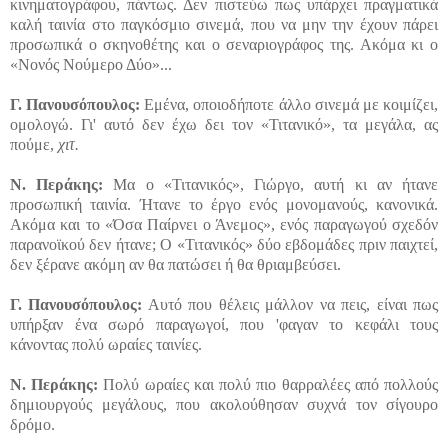
κινηματογράφου, πάντως. Δεν πιστεύω πως υπάρχει πραγματικά
καλή ταινία στο παγκόσμιο σινεμά, που να μην την έχουν πάρει
προσωπικά ο σκηνοθέτης και ο σεναριογράφος της. Ακόμα κι ο
«Νονός Νούμερο Δύο»...
Γ. Πανουσόπουλος:
Εμένα, οποιοδήποτε άλλο σινεμά με κοιμίζει,
ομολογώ. Γι' αυτό δεν έχω δει τον «Τιτανικό», τα μεγάλα, ας
πούμε,
χιτ.
Ν. Περάκης:
Μα ο «Τιτανικός», Γιώργο, αυτή κι αν ήτανε
προσωπική ταινία. Ήτανε το έργο ενός μονομανούς, κανονικά.
Ακόμα και το «Όσα Παίρνει ο Άνεμος», ενός παραγωγού σχεδόν
παρανοϊκού δεν ήτανε; Ο «Τιτανικός» δύο εβδομάδες πριν παιχτεί,
δεν ξέρανε ακόμη αν θα πατώσει ή θα θριαμβεύσει.
Γ. Πανουσόπουλος:
Αυτό που θέλεις μάλλον να πεις, είναι πως
υπήρξαν ένα σωρό παραγωγοί, που 'φαγαν το κεφάλι τους
κάνοντας πολύ ωραίες ταινίες.
Ν. Περάκης:
Πολύ ωραίες και πολύ πιο θαρραλέες από πολλούς
δημιουργούς μεγάλους, που ακολούθησαν συχνά τον σίγουρο
δρόμο.