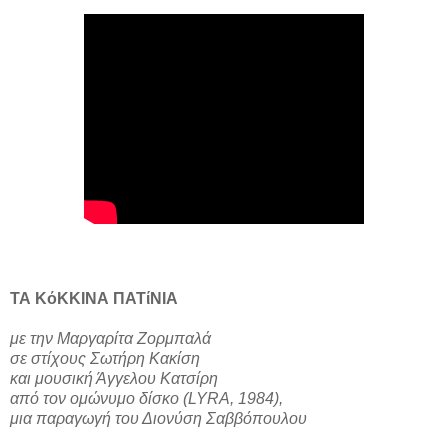
ΤΑ ΚόΚΚΙΝΑ ΠΑΤίΝΙΑ
με την Μαργαρίτα Ζορμπαλά
σε στίχους Σωτήρη Κακίση
και μουσική Άγγελου Κατσίρη
από τον ομώνυμο δίσκο (LYRA, 1984),
μια παραγωγή του Διονύση Σαββόπουλου