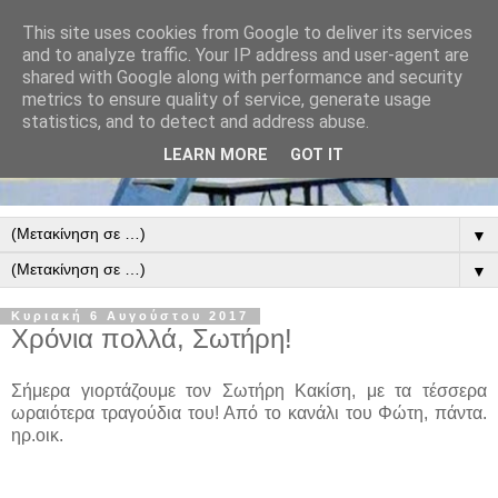
This site uses cookies from Google to deliver its services
and to analyze traffic. Your IP address and user-agent are
shared with Google along with performance and security
metrics to ensure quality of service, generate usage
statistics, and to detect and address abuse.
LEARN MORE
GOT IT
▼
▼
Κυριακή 6 Αυγούστου 2017
Χρόνια πολλά, Σωτήρη!
Σήμερα γιορτάζουμε τον Σωτήρη Κακίση, με τα τέσσερα
ωραιότερα τραγούδια του! Από το κανάλι του Φώτη, πάντα.
ηρ.οικ.