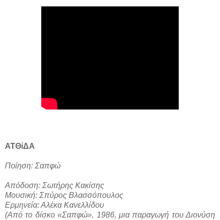
ΑΤΘίΔΑ
Ποίηση: Σαπφώ
Απόδοση: Σωτήρης Κακίσης
Μουσική: Σπύρος Βλασσόπουλος
Ερμηνεία: Αλέκα Κανελλίδου
(Από το δίσκο «Σαπφώ», 1986, μια παραγωγή του Διονύση