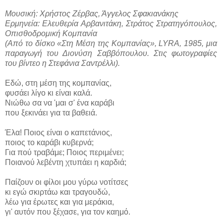
Μουσική: Χρήστος Ζέρβας, Άγγελος Σφακιανάκης
Ερμηνεία: Ελευθερία Αρβανιτάκη, Στράτος Στρατηγόπουλος,
Οπισθοδρομική Κομπανία
(Από το δίσκο «Στη Μέση της Κομπανίας», LYRA, 1985, μια
παραγωγή του Διονύση Σαββόπουλου. Στις φωτογραφίες
του βίντεο η Στεφάνια Σαντρέλλι).
Εδώ, στη μέση της κομπανίας,
φυσάει λίγο κι είναι καλά.
Νιώθω σα να 'μαι σ' ένα καράβι
που ξεκινάει για τα βαθειά.
Έλα! Ποιος είναι ο καπετάνιος,
ποιος το καράβι κυβερνά;
Για πού τραβάμε; Ποιος περιμένει;
Ποιανού λεβέντη χτυπάει η καρδιά;
Παίζουν οι φίλοι μου γύρω νοτίτσες
κι εγώ σκιρτάω και τραγουδώ,
λέω για έρωτες και για μεράκια,
γι' αυτόν που ξέχασε, για τον καημό.