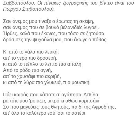
Σαββόπουλου. Οι πίνακες ζωγραφικής του βίντεο είναι του
Γιώργου Σταθόπουλου).
Σαν άνεμος μου τίναξε ο έρωτας τη σκέψη,
σαν άνεμος που σε βουνό βελανιδιές λυγάει.
Ήρθες, καλά που έκανες, που τόσο σε ζητούσα,
δρόσισες την ψυχούλα μου, που έκαιγε ο πόθος.
Κι από το γάλα πιο λευκή,
απ' το νερό πιο δροσερή,
κι από το πέπλο το λεπτό πιο απαλή.
Από το ρόδο πιο αγνή,
απ' το χρυσάφι πιο ακριβή,
κι από τη λύρα πιο γλυκειά, πιο μουσική.
Πάει καιρός που κάποτε σ' αγάπησα, Ατθίδα,
μα τότε μου 'μοιαζες μικρό κι αθώο κοριτσάκι.
Συ που μαγεύεις τους θνητούς, παιδί της Αφροδίτης,
απ' όλα το καλύτερο εσύ 'σαι το αστέρι.