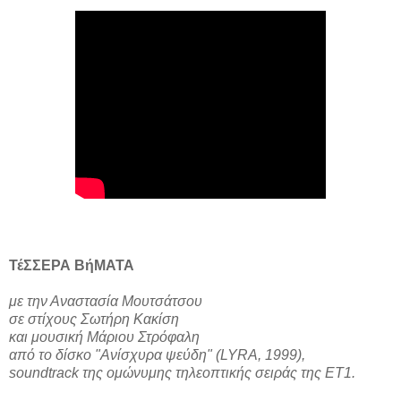
ΤέΣΣΕΡΑ ΒήΜΑΤΑ
με την Αναστασία Μουτσάτσου
σε στίχους Σωτήρη Κακίση
και μουσική Μάριου Στρόφαλη
από το δίσκο "Ανίσχυρα ψεύδη" (LYRA, 1999),
soundtrack της ομώνυμης τηλεοπτικής σειράς της ΕΤ1.