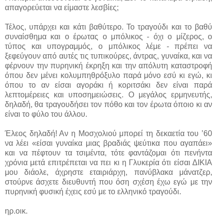
απαγορεύεται να είμαστε λεσβίες;
Τέλος, υπάρχει και κάτι βαθύτερο. Το τραγούδι και το βαθύ
συναίσθημα και ο έρωτας ο μπόλικος - όχι ο μίζερος, ο
τύπος και υπογραμμός, ο μπόλικος λέμε - πρέπει να
ξεφεύγουν από αυτές τις τυπικούρες, άντρας, γυναίκα, και να
φέρνουν την πυρηνική έκρηξη και την απόλυτη καταστροφή
όπου δεν μένει κολυμπηθρόξυλο παρά μόνο εσύ κι εγώ, κι
όπου το αν είσαι αγοράκι ή κοριτσάκι δεν είναι παρά
λεπτομέρειες και υποσημειώσεις. Ο μεγάλος ερμηνευτής,
δηλαδή, θα τραγουδήσει τον πόθο και τον έρωτα όποιο κι αν
είναι το φύλο του άλλου.
Έλεος δηλαδή! Αν η Μοσχολιού μπορεί τη δεκαετία του ’60
να λέει «είσαι γυναίκα μιας βραδιάς ψεύτικα που αγαπάει»
και να πέφτουν τα τσιμέντα, τότε φαντάζομαι ότι πενήντα
χρόνια μετά επιτρέπεται να πει κι η Γλυκερία ότι είσαι ΔΙΚΙΑ
μου διάολε, άχρηστε εταιριάρχη, πανύβλακα μάνατζερ,
στούρνε άσχετε διευθυντή που όση σχέση έχω εγώ με την
πυρηνική φυσική έχεις εσύ με το ελληνικό τραγούδι.
ηρ.οικ.