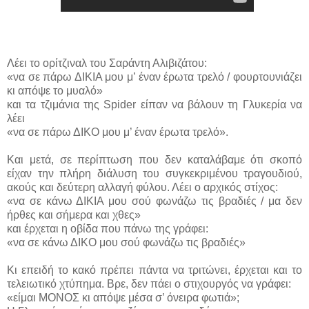
Λέει το ορίτζιναλ του Σαράντη Αλιβιζάτου:
«να σε πάρω ΔΙΚΙΑ μου μ’ έναν έρωτα τρελό / φουρτουνιάζει
κι απόψε το μυαλό»
και τα τζιμάνια της
Spider
είπαν να βάλουν τη Γλυκερία να
λέει
«να σε πάρω ΔΙΚΟ μου μ’ έναν έρωτα τρελό».
Και μετά, σε περίπτωση που δεν καταλάβαμε ότι σκοπό
είχαν την πλήρη διάλυση του συγκεκριμένου τραγουδιού,
ακούς και δεύτερη αλλαγή φύλου. Λέει ο αρχικός στίχος:
«να σε κάνω ΔΙΚΙΑ μου σού φωνάζω τις βραδιές / μα δεν
ήρθες και σήμερα και χθες»
και έρχεται η οβίδα που πάνω της γράφει:
«να σε κάνω ΔΙΚΟ μου σού φωνάζω τις βραδιές»
Κι επειδή το κακό πρέπει πάντα να τριτώνει, έρχεται και το
τελειωτικό χτύπημα. Βρε, δεν πάει ο στιχουργός να γράφει:
«είμαι ΜΟΝΟΣ κι απόψε μέσα σ’ όνειρα φωτιά»;