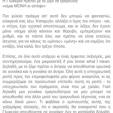
Η Γλυκερία πρέπει με το ζόρι να τραγουδά:
«είμαι ΜΟΝΗ κι απόψε»
Πιο γελοίο πράγμα απ’ αυτό δεν μπορώ να φανταστώ,
ειλικρινά σας λέω. Καταρχήν, αλλάζει
o
ήχος του στίχου - ναι,
ο στίχος έχει ηχητικό αποτύπωμα, και οι λέξεις δεν έχουν
μόνο νόημα αλλά κάνουν και θόρυβο, εμπεριέχουν και
ρυθμό, και τα πάντα όλα, και πρέπει να είσαι εντελώς
άσχετος για να κάνεις το «μόνος» «μόνη» και να νομίζεις ότι
εντάξει, όλα καλά, δεν τρέχει τίποτα.
Επίσης, σε όλο αυτό υπάρχει κι ένας έμφυτος σεξισμός, μια
συντηρητικούρα, ένα μικροαστέξ
if you know what I mean
.
Δηλαδή, με το ζόρι πρέπει ο άντρας να απευθύνεται ερωτικά
σε γυναίκα και η γυναίκα σε άντρα. Όλη αυτή η υποχρεωτική
ροπή προς την ετεροφυλοφιλία μου φέρνει αναγούλα, κι ας
συμμερίζομαι σε προσωπικό επίπεδο τούτη τη ροπή - το
υποχρεωτικόν του πράγματος είναι που με χαλάει. Γιατί
δηλαδή μια γυναίκα τραγουδίστρια να μην μπορεί να
απευθυνθεί στο άλλο μισό του τραγουδιού λέγοντας «να σε
κάνω δικιά μου»; Τι φοβάται ο εμπνευστής αυτής της
χαζομάρας αλλαγής, ότι ο ακροατής θα σοκαριστεί που η
Γλυκερία απευθύνεται σε γυναίκα; Δεν το κατάλαβα δηλαδή,