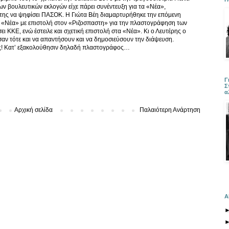
ν βουλευτικών εκλογών είχε πάρει συνέντευξη για τα «Νέα»,
 της να ψηφίσει ΠΑΣΟΚ. Η Γιώτα Βέη διαμαρτυρήθηκε την επόμενη
α «Νέα» με επιστολή στον «Ριζοσπαστη» για την πλαστογράφηση των
ει ΚΚΕ, ενώ έστειλε και σχετική επιστολή στα «Νέα». Κι ο Λευτέρης ο
ν τότε και να απαντήσουν και να δημοσιεύσουν την διάψευση.
ης! Κατ’ εξακολούθησιν δηλαδή πλαστογράφος…
Γ
Σ
α
Αρχική σελίδα
Παλαιότερη Ανάρτηση
Α