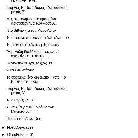
GOLDENTHAL
Γιώργος Ε. Παπαδάκης: Ζεϊμπέκικος,
μέρος Β'
Μες στο πλήθος: Το κρυμμένο
αριστούργημα των Ρασού...
Νέο βιβλίο για τον Μάνο Λοΐζο
Το ιστορικό σύμπαν του Άλκη Αλκαίου
Το πιάνο και ο Αλμπέρ Κετετζιάν
"Η μεγάλη διαδήλωση του ενός"
ανεβαίνει στο θέατρο...
Περιοδικό Λεύγα, τεύχος 09
κι εσύ σαλπάρεις
Το στοιχειωμένο κεφάλαιο 7 από "Το
Κουτσό" του Κορ...
Γιώργος Ε. Παπαδάκης: Ζεϊμπέκικος,
μέρος Α'
Το διαρκές 1917
Συναυλία για τα 2 χρόνια του
Musicpaper
Πρώτη του Δεκέμβρη
►
Νοεμβρίου
(28)
►
Οκτωβρίου
(16)