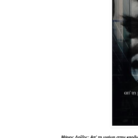
Μάνος Λοΐζος: Απ' τη μνήμη στην καρδι