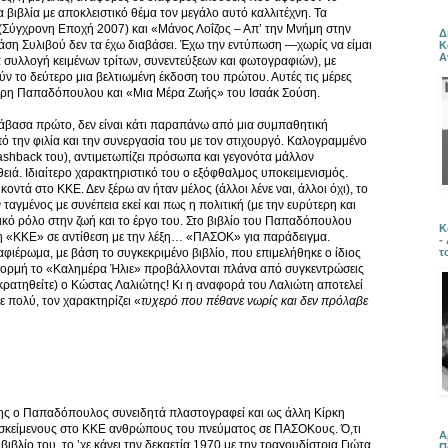
βιβλία με αποκλειστικό θέμα τον μεγάλο αυτό καλλιτέχνη. Τα
 (Σύγχρονη Εποχή 2007) και «Μάνος Λοΐζος – Απ’ την Μνήμη στην
Δ
ση Συλιβού δεν τα έχω διαβάσει. Έχω την εντύπωση —χωρίς να είμαι
Κ
Α
ια συλλογή κειμένων τρίτων, συνεντεύξεων και φωτογραφιών), με
ν το δεύτερο μια βελτιωμένη έκδοση του πρώτου. Αυτές τις μέρες
τέρη Παπαδόπουλου και «Μια Μέρα Ζωής» του Ισαάκ Σούση.
άβασα πρώτο, δεν είναι κάτι παραπάνω από μια συμπαθητική
ό την φιλία και την συνεργασία του με τον στιχουργό. Καλογραμμένο
lashback του), αντιμετωπίζει πρόσωπα και γεγονότα μάλλον
θειά. Ιδιαίτερο χαρακτηριστικό του ο εξόφθαλμος υποκειμενισμός.
οντά στο ΚΚΕ. Δεν ξέρω αν ήταν μέλος (άλλοι λένε ναι, άλλοι όχι), το
ταγμένος με συνέπεια εκεί και πως η πολιτική (με την ευρύτερη και
τικό ρόλο στην ζωή και το έργο του. Στο βιβλίο του Παπαδόπουλου
Κ
ξη «ΚΚΕ» σε αντίθεση με την λέξη… «ΠΑΣΟΚ» για παράδειγμα.
-
τ
φιέρωμα, με βάση το συγκεκριμένο βιβλίο, που επιμελήθηκε ο ίδιος
ε αφορμή το «Καλημέρα Ήλιε» προβάλλονται πλάνα από συγκεντρώσεις
(κρατηθείτε) ο Κώστας Λαλιώτης! Κι η αναφορά του Λαλιώτη αποτελεί
ε πολύ, τον χαρακτηρίζει «
τυχερό που πέθανε νωρίς και δεν πρόλαβε
ρης ο Παπαδόπουλος συνειδητά πλαστογραφεί και ως άλλη Κίρκη
σκείμενους στο ΚΚΕ ανθρώπους του πνεύματος σε ΠΑΣΟΚους. Ό,τι
Α
ιβλίο του, το ’χε κάνει την δεκαετία 1970 με την τραγουδίστρια Γιώτα
Π