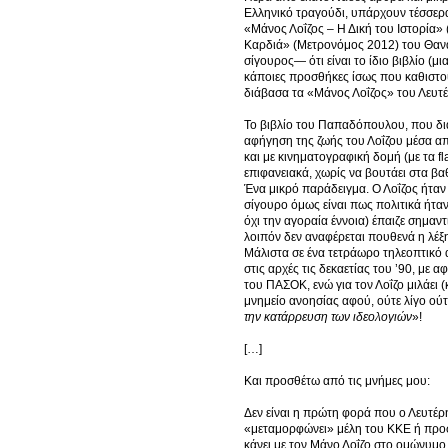
Ελληνικό τραγούδι, υπάρχουν τέσσερα 
«Μάνος Λοΐζος – Η Δική του Ιστορία»
Καρδιά» (Μετρονόμος 2012) του Θανά
σίγουρος— ότι είναι το ίδιο βιβλίο (μ
κάποιες προσθήκες ίσως που καθιστού
διάβασα τα «Μάνος Λοΐζος» του Λευ
Το βιβλίο του Παπαδόπουλου, που δι
αφήγηση της ζωής του Λοΐζου μέσα απ
και με κινηματογραφική δομή (με τα f
επιφανειακά, χωρίς να βουτάει στα βα
Ένα μικρό παράδειγμα. Ο Λοΐζος ήταν κ
σίγουρο όμως είναι πως πολιτικά ήταν 
όχι την αγοραία έννοια) έπαιζε σημαν
λοιπόν δεν αναφέρεται πουθενά η λέ
Μάλιστα σε ένα τετράωρο τηλεοπτικό α
στις αρχές τις δεκαετίας του ’90, μ
του ΠΑΣΟΚ, ενώ για τον Λοΐζο μιλάει 
μνημείο ανοησίας αφού, ούτε λίγο ούτ
την κατάρρευση των ιδεολογιών
»!
[…]
Και προσθέτω από τις μνήμες μου:
Δεν είναι η πρώτη φορά που ο Λευτέ
«μεταμορφώνει» μέλη του ΚΚΕ ή προ
κάνει με τον Μάνο Λοΐζο στο ομώνυμο β