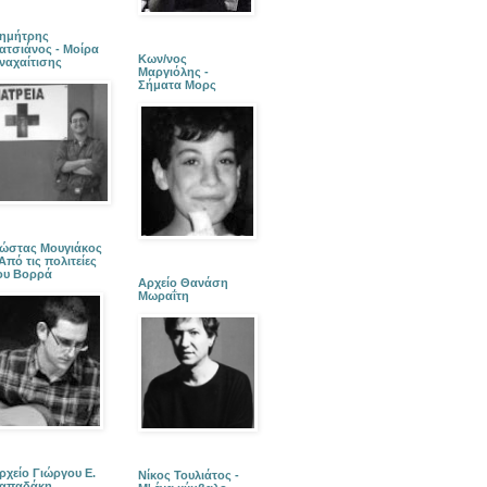
ημήτρης
ατσιάνος - Μοίρα
Κων/νος
ναχαίτισης
Μαργιόλης -
Σήματα Μορς
ώστας Μουγιάκος
 Από τις πολιτείες
ου Βορρά
Αρχείο Θανάση
Μωραΐτη
ρχείο Γιώργου Ε.
Νίκος Τουλιάτος -
απαδάκη