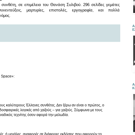
 συνθέτη, σ
ε
επιμέλεια του Θανάση Συλιβού.
296 σελίδες γεμάτες
συνεντεύξεις, μαρτυρίες, επιστολές, εργογραφία,
και πολλά
νόμος
.
Α
Ε
r Space»:
Α
Κ
ους καλύτερους Έλληνες συνθέτες. Δεν ξέρω αν είναι ο πρώτος, ο
ποδοσφαιρικές λογικές από χαζούς – για χαζούς. Σύμφωνα με τους
ναδικός τεχνίτης όσον αφορά την μελωδία.
ές, ή μεγάλες, αναφορές σε διάφορες εκδόσεις που αφορούν το