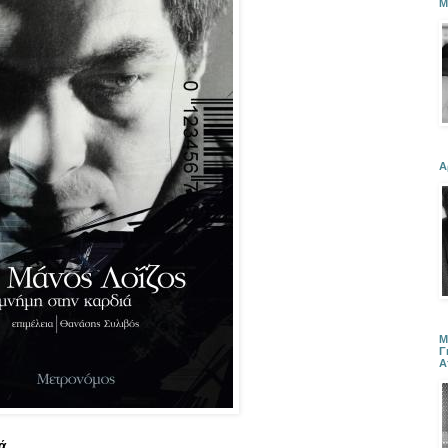
Μ
Α
Μ
Γ
Α
ά