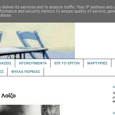
deliver its services and to analyze traffic. Your IP address and
formance and security metrics to ensure quality of service, ge
 abuse.
ΟΑΣΕΙΣ
ΝΤΟΚΟΥΜΕΝΤΑ
ΕΠΙ ΤΟ ΕΡΓΟΝ
ΜΑΡΤΥΡΙΕΣ
ΕΣ
ΦΥΛΛΑ ΠΟΡΕΙΑΣ
Δ
Τ
 Λοΐζο
μ
m
Α