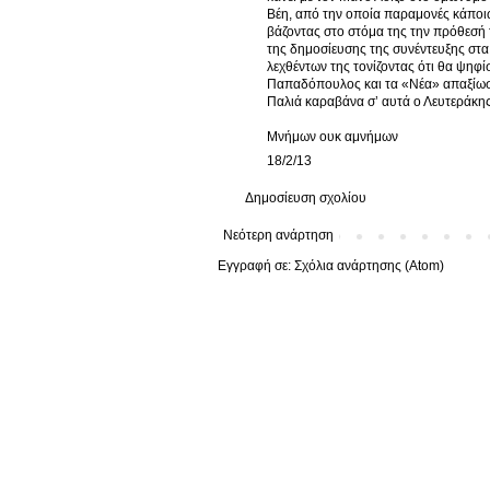
Βέη, από την οποία παραμονές κάποιω
βάζοντας στο στόμα της την πρόθεσή
της δημοσίευσης της συνέντευξης στ
λεχθέντων της τονίζοντας ότι θα ψηφίσ
Παπαδόπουλος και τα «Νέα» απαξίωσα
Παλιά καραβάνα σ’ αυτά ο Λευτεράκ
Μνήμων ουκ αμνήμων
18/2/13
Δημοσίευση σχολίου
Νεότερη ανάρτηση
Εγγραφή σε:
Σχόλια ανάρτησης (Atom)