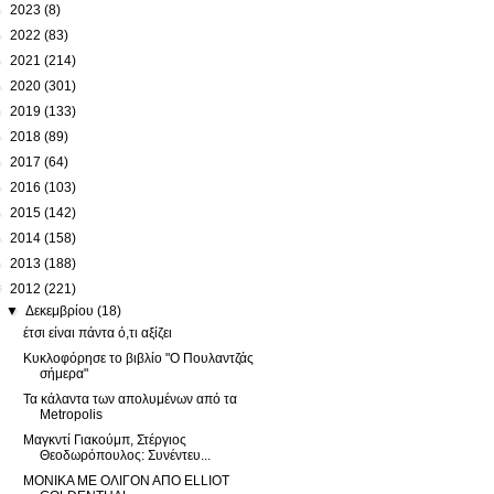
►
2023
(8)
►
2022
(83)
►
2021
(214)
►
2020
(301)
►
2019
(133)
►
2018
(89)
►
2017
(64)
►
2016
(103)
►
2015
(142)
►
2014
(158)
►
2013
(188)
▼
2012
(221)
▼
Δεκεμβρίου
(18)
έτσι είναι πάντα ό,τι αξίζει
Κυκλοφόρησε το βιβλίο "Ο Πουλαντζάς
σήμερα"
Τα κάλαντα των απολυμένων από τα
Metropolis
Μαγκντί Γιακούμπ, Στέργιος
Θεοδωρόπουλος: Συνέντευ...
ΜΟΝΙΚΑ ΜΕ ΟΛΙΓΟΝ ΑΠΟ ELLIOT