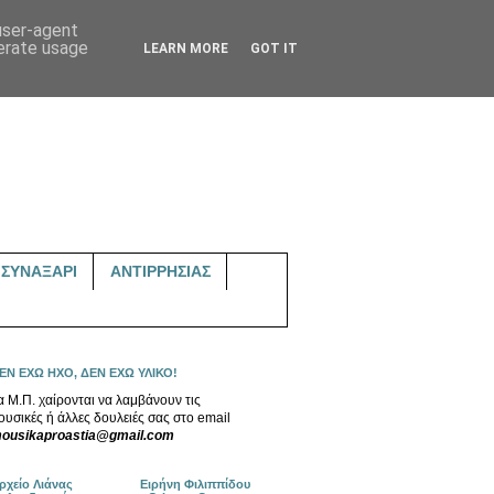
 user-agent
nerate usage
LEARN MORE
GOT IT
ΣΥΝΑΞΑΡΙ
ΑΝΤΙΡΡΗΣΙΑΣ
ΕΝ ΕΧΩ ΗΧΟ, ΔΕΝ ΕΧΩ ΥΛΙΚΟ!
α Μ.Π. χαίρονται να λαμβάνουν τις
ουσικές ή άλλες δουλειές σας στο email
ousikaproastia@gmail.com
ρχείο Λιάνας
Ειρήνη Φιλιππίδου