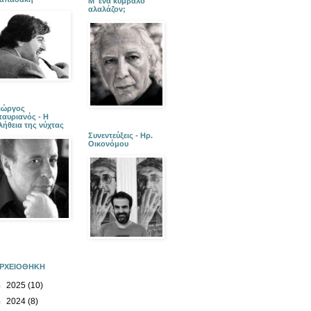
Μ' ένα κύμβαλο
αλαλάζον;
ιώργος
ταυριανός - Η
λήθεια της νύχτας
Συνεντεύξεις - Ηρ.
Οικονόμου
ΡΧΕΙΟΘΗΚΗ
►
2025
(10)
►
2024
(8)