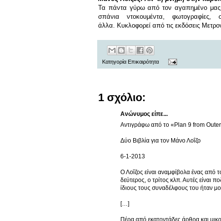
Τα πάντα γύρω από τον αγαπημένο μας
σπάνια
ντοκουμέντα, φωτογραφίες, 
άλλα.
Κυκλοφορεί από τις εκδόσεις Μετρο
Κατηγορία
Επικαιρότητα
1 σχόλιο:
Ανώνυμος είπε...
Αντιγράφω από το «Plan 9 from Oute
Δύο Βιβλία για τον Μάνο Λοΐζο
6-1-2013
Ο Λοΐζος είναι αναμφίβολα ένας από τ
δεύτερος, ο τρίτος κλπ. Αυτές είναι 
ίδιους τους συναδέλφους του ήταν μο
[…]
Πέρα από εκατοντάδες άρθρα και μικρ