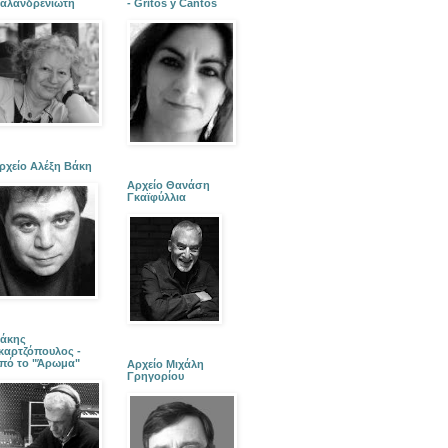
αλανδρενιώτη
- Gritos y Cantos
ρχείο Αλέξη Βάκη
Αρχείο Θανάση
Γκαϊφύλλια
άκης
καρτζόπουλος -
πό το "Άρωμα"
Αρχείο Μιχάλη
Γρηγορίου