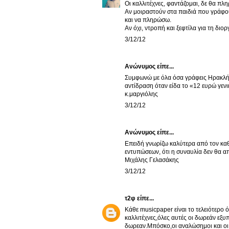
Οι καλλιτέχνες, φαντάζομαι, δε θα πλη
Αν μοιραστούν στα παιδιά που γράφουν
και να πληρώσω.
Αν όχι, ντροπή και ξεφτίλα για τη διο
3/12/12
Ανώνυμος είπε...
Συμφωνώ με όλα όσα γράφεις Ηρακλή γ
αντίδραση όταν είδα το «12 ευρώ γεν
κ.μαργιόλης
3/12/12
Ανώνυμος είπε...
Επειδή γνωρίζω καλύτερα από τον καθ
εντυπώσεων, ότι η συναυλία δεν θα α
Μιχάλης Γελασάκης
3/12/12
τ2φ
είπε...
Κάθε musicpaper είναι το τελειότερο
καλλιτέχνες,όλες αυτές οι δωρεάν εξυ
δωρεαν.Μπόσκο,οι αναλώσημοι και οι 