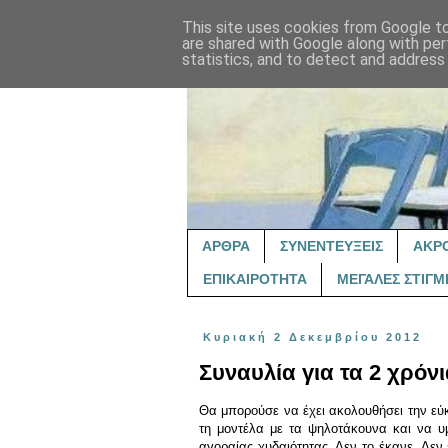
This site uses cookies from Google to 
are shared with Google along with per
statistics, and to detect and address
ΑΡΘΡΑ
ΣΥΝΕΝΤΕΥΞΕΙΣ
ΑΚΡ
ΕΠΙΚΑΙΡΟΤΗΤΑ
ΜΕΓΑΛΕΣ ΣΤΙΓΜ
Κυριακή 2 Δεκεμβρίου 2012
Συναυλία για τα 2 χρόν
Θα μπορούσε να έχει ακολουθήσει την εύκ
τη μοντέλα με τα ψ
η
λοτάκουνα και να υ
αγοραίας χυδαιότητας. Δεν το έκανε. Δεν