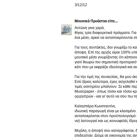
3/12/12
Μουσικά Προάστια
είπε...
Αντώνη γεια χαρά,
θίγεις τρία διαφορετικά πράγματα. Για
ένα μέσο, αρκεί να ανταποκρίνονται σ
Για τους συντάκτες, δεν γνωρίζω το κ
άποψη. Επί της αρχής είμαι 100% υπέρ
μουσικό μέσο γνωρίζοντας ότι κάποιος
γιατί θεωρώ πιο σημαντική προτεραιό
κάτι που με εκφράζει ιδεολογικά και α
Για την τιμή της συναυλίας, θα μου έ
Εσύ ξέρεις καλύτερα, έχεις ασχοληθεί 
τιμές εισιτηρίου μπαίνουν. Σε κάθε π
Musicpaper - όπως τόσοι και τόσοι κρ
ορχηστρών - και γι' αυτό να σου πω 
Καλησπέρα Κωνσταντίνε,
ιδιωτική παραγωγή είναι με κλεισμένο 
ανταποκρίνεται στον προϋπολογισμό σο
να) λειτουργεί και ως κοινωφελές ίδρυ
Μιχάλη, η άποψή σου καταγράφεται, δ
επιδεχόταν, ζούμε σε οικονομία της α