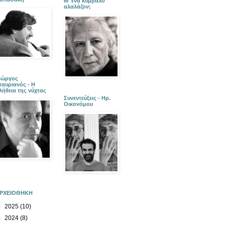
Μ' ένα κύμβαλο
αλαλάζον;
ιώργος
ταυριανός - Η
λήθεια της νύχτας
Συνεντεύξεις - Ηρ.
Οικονόμου
ΡΧΕΙΟΘΗΚΗ
►
2025
(10)
►
2024
(8)