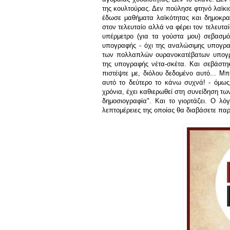
της κουλτούρας. Δεν πούλησε φτηνό λαϊκι
έδωσε μαθήματα λαϊκότητας και δημοκρ
στον τελευταίο
αλλά να
φέρει
τον τελευταί
υπέρμετρο
(για τα γούστα μου) σεβασμ
υπογραφής - όχι της αναλώσιμης υπογραφ
των πολλαπλών ουρανοκατέβατων υπογρ
της υπογραφής νέτα-σκέτα. Και σεβάστη
πισ
τέψτε με, διόλου δεδομένο αυτό..
. Μπ
αυτό το δεύτερο το κάνω συχνά! - όμω
χρόνια, έχει καθιερωθεί στη συνείδηση τω
δημοσιογραφία". Και το γιορτάζει. Ο λό
λεπτομέρειες της οποίας θα διαβάσετε παρ