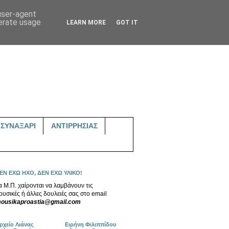
 user-agent
nerate usage
LEARN MORE
GOT IT
ΣΥΝΑΞΑΡΙ
ΑΝΤΙΡΡΗΣΙΑΣ
ΕΝ ΕΧΩ ΗΧΟ, ΔΕΝ ΕΧΩ ΥΛΙΚΟ!
α Μ.Π. χαίρονται να λαμβάνουν τις
ουσικές ή άλλες δουλειές σας στο email
ousikaproastia@gmail.com
ρχείο Λιάνας
Ειρήνη Φιλιππίδου