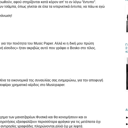
ρωθούν, αφού στηρίζονται κατά κόρον απ' το εν λόγω ''έντυπο''.
 τσάμπα, όπως γίνεται σε όλα τα ιντερνετικά έντυπα, να πάω κι εγώ
ργάνωση!
ια την ποιότητα του Music Paper. Αλλά κι η δική μου πρώτη
Γ
ική είσοδος» ήταν ακριβώς αυτό που γράφει ο Bosko στο τέλος.
Σ
α
ένα τα οικονομικά της συναυλίας σας ενημερώνω, για την αποφυγή
ποφέρει χρηματικό κέρδος στο Musicpaper.
Α
 όχημα των μανατζαρέων.Φυσικά και θα κονομήσουν και οι
πηρετήσεις εξασφαλίζουν περισσότερα φράγκα για τις μετέπειτα όχι
αντιρησίες γραφιάδες πληρώνονται,αλλά όχι με λεφτά.