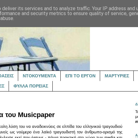
deliver its services and to analyze traffic. Your IP address and
formance and security metrics to ensure quality of service, ge
 abuse.
ΟΑΣΕΙΣ
ΝΤΟΚΟΥΜΕΝΤΑ
ΕΠΙ ΤΟ ΕΡΓΟΝ
ΜΑΡΤΥΡΙΕΣ
ΕΣ
ΦΥΛΛΑ ΠΟΡΕΙΑΣ
Δ
Τ
ια του Musicpaper
μ
m
ολη λύση του να αναδεικνύεις σε ελπίδα του ελληνικού τραγουδιού
μνείς ως νούμερο ένα λαϊκό τραγουδιστή τον άνθρωπο-ορισμό της
Α
 έγλειψε εκεί που έφτυνε - πάγια πρακτική στο χώρο των media και