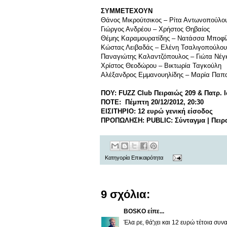
ΣΥΜΜΕΤΕΧΟΥΝ
Θάνος Μικρούτσικος – Ρίτα Αντωνοπούλο
Γιώργος Ανδρέου – Χρήστος Θηβαίος
Θέμης Καραμουρατίδης – Νατάσσα Μποφί
Κώστας Λειβαδάς – Ελένη Τσαλιγοπούλου
Παναγιώτης Καλαντζόπουλος – Γιώτα Νέγ
Χρίστος Θεοδώρου – Βικτωρία Ταγκούλη
Αλέξανδρος Εμμανουηλίδης – Μαρία Παπ
ΠΟΥ: FUZZ Club Πειραιώς 209 & Πατρ. 
ΠΟΤΕ: Πέμπτη 20
/
12
/
2012
,
20:30
ΕΙΣΙΤΗΡΙΟ: 12 ευρώ γενική είσοδος
ΠΡΟΠΩΛΗΣΗ: PUBLIC: Σύνταγμα | Πειραι
Κατηγορία
Επικαιρότητα
9 σχόλια:
BOSKO
είπε...
Έλα ρε, θά'χει και 12 ευρώ τέτοια συν