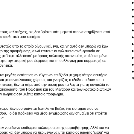
 τους καλλιτέχνες, οκ, δεν βρίσκω κάτι μεμπτό στο να στηρίζονται από
τα αισθητικά μου κριτήρια.
αθεστώς υπό το οποίο δίνουν κείμενα, και γι' αυτό δεν μπορώ να έχω
 της αμοιβόμενης, αλλά επιτελώ κι εγώ εθελοντική εργασία σε
 με "εκμεταλλεύεται" με όρους πολιτικής οικονομίας, απλά και μόνο
τητα την ατομική μου έκφραση και τη συλλογική μου συμμετοχή σε
ισθητικά.
κανε μεγάλη εντύπωση αν έβγαιναν τα έξοδα με χαμηλότερο εισιτήριο.
και με συναυλιακούς χώρους, και γνωρίζεις τι έξοδα παίζουν και τι
ερίπτωση, δεν τα πήρε από την τσέπη μου τα λεφτά για τη συναυλία το
ατικοδίαιτοι του Ηρωδείου και του Μεγάρου και των κρατικοϊδιωτικών
την αλήθεια δεν βλέπω κάποιο πρόβλημα.
χώρο, δεν μου φαίνεται ξεφτίλα να βάζεις ένα εισιτήριο που να
υ. Το ότι πρόκειται για μέσο ενημέρωσης δεν σημαίνει ότι (πρέπει
μα.
εν νομίζω να επιδέχεται καλοπροαίρετης αμφισβήτησης. Αλλά και να
γοράς και δεν μπορώ να περιμένω να μπει κάποιος ιδιώτης "μέσα" για