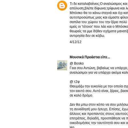
Τι δε καταλαβαίνεις;Ο αναλώσιμος και
απόλυση,βλέπε δίφωνα,τρίφωνα και λο
Μπόσκο θα το κάνω στεγνά και όχι κατ
αυτοπροσώπως μιας και είμαστε φίλοι.
σαπίλα του χώρου του την ξέρει πολύ 
εμείς οι 'τέτοιοι' που λέει και ο Μπόσ
θεωρείς τα μμε δήθεν οχήματα μανατζ
αντιρησία δεν σε κόβω.
4/12/12
Μουσικά Προάστια
είπε...
@ Bosko
Γεια σου Αντώνη, βεβαίως να υπάρχει,
αναλώσιμοι για να υπάρχει ακόμα καλύ
@ τ2φ
Θαυμάζω την ευκολία με την οποία σχ
τον εαυτό σου. Αυτό είναι, ξέρεις, βασι
σε καλό δρόμο.
Δεν θα μπω στον κόπο να σου μιλήσω 
τη συνείδησή μου ήσυχη. Επίσης, έχω
άλλους και προπαντός στους εαυτούς 
επιτρέπεις, δηλαδή, προσπάθησε να πε
οικοδομήσεις την ταυτότητά σου και α
Ηρ.