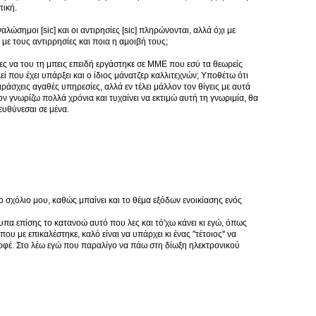
τική.
λώσημοι [sic] και οι αντιρησίες [sic] πληρώνονται, αλλά όχι με
 με τους αντιρρησίες και ποια η αμοιβή τους;
ες να του τη μπεις επειδή εργάστηκε σε ΜΜΕ που εσύ τα θεωρείς
ί που έχει υπάρξει και ο ίδιος μάνατζερ καλλιτεχνών; Υποθέτω ότι
άσχεις αγαθές υπηρεσίες, αλλά εν τέλει μάλλον τον θίγεις με αυτά
ον γνωρίζω πολλά χρόνια και τυχαίνει να εκτιμώ αυτή τη γνωριμία, θα
ευθύνεσαι σε μένα.
το σχόλιο μου, καθώς μπαίνει και το θέμα εξόδων ενοικίασης ενός
ντυπα επίσης το κατανοώ αυτό που λες και τό'χω κάνει κι εγώ, όπως
που με επικαλέστηκε, καλό είναι να υπάρχει κι ένας ''τέτοιος'' να
ερφέ. Στο λέω εγώ που παραλίγο να πάω στη δίωξη ηλεκτρονικού