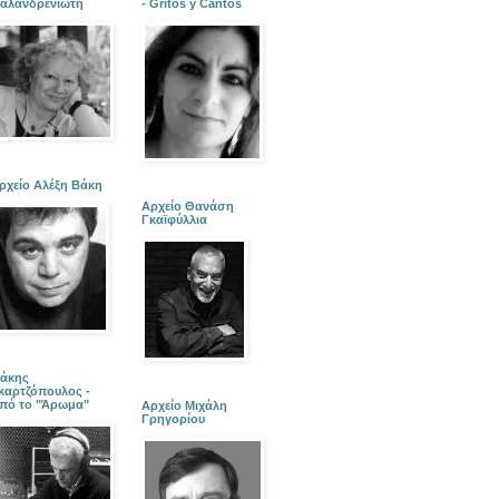
αλανδρενιώτη
- Gritos y Cantos
ρχείο Αλέξη Βάκη
Αρχείο Θανάση
Γκαϊφύλλια
άκης
καρτζόπουλος -
πό το "Άρωμα"
Αρχείο Μιχάλη
Γρηγορίου