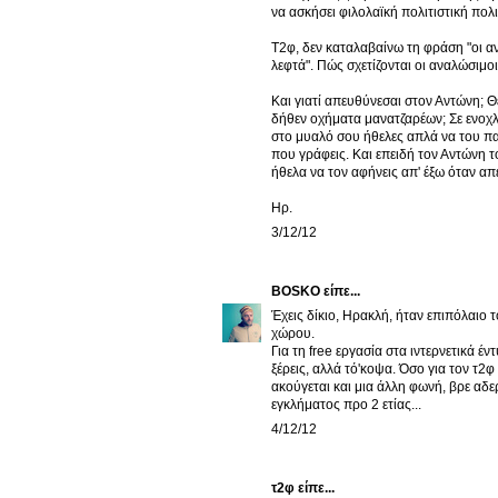
να ασκήσει φιλολαϊκή πολιτιστική πολι
Τ2φ, δεν καταλαβαίνω τη φράση "οι ανα
λεφτά". Πώς σχετίζονται οι αναλώσιμοι
Και γιατί απευθύνεσαι στον Αντώνη; Θ
δήθεν οχήματα μανατζαρέων; Σε ενοχλε
στο μυαλό σου ήθελες απλά να του παρ
που γράφεις. Και επειδή τον Αντώνη τ
ήθελα να τον αφήνεις απ' έξω όταν απ
Ηρ.
3/12/12
BOSKO
είπε...
Έχεις δίκιο, Ηρακλή, ήταν επιπόλαιο 
χώρου.
Για τη free εργασία στα ιντερνετικά έ
ξέρεις, αλλά τό'κοψα. Όσο για τον τ2φ 
ακούγεται και μια άλλη φωνή, βρε αδ
εγκλήματος προ 2 ετίας...
4/12/12
τ2φ
είπε...