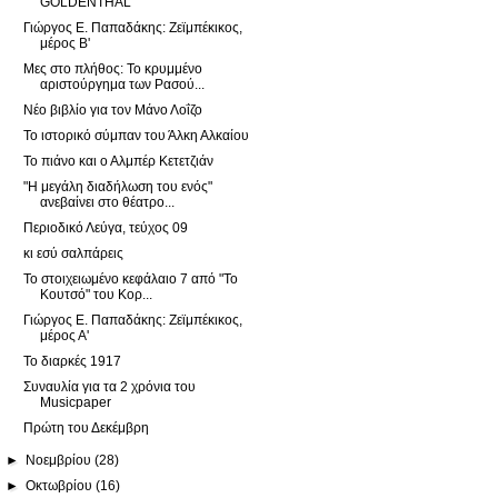
GOLDENTHAL
Γιώργος Ε. Παπαδάκης: Ζεϊμπέκικος,
μέρος Β'
Μες στο πλήθος: Το κρυμμένο
αριστούργημα των Ρασού...
Νέο βιβλίο για τον Μάνο Λοΐζο
Το ιστορικό σύμπαν του Άλκη Αλκαίου
Το πιάνο και ο Αλμπέρ Κετετζιάν
"Η μεγάλη διαδήλωση του ενός"
ανεβαίνει στο θέατρο...
Περιοδικό Λεύγα, τεύχος 09
κι εσύ σαλπάρεις
Το στοιχειωμένο κεφάλαιο 7 από "Το
Κουτσό" του Κορ...
Γιώργος Ε. Παπαδάκης: Ζεϊμπέκικος,
μέρος Α'
Το διαρκές 1917
Συναυλία για τα 2 χρόνια του
Musicpaper
Πρώτη του Δεκέμβρη
►
Νοεμβρίου
(28)
►
Οκτωβρίου
(16)