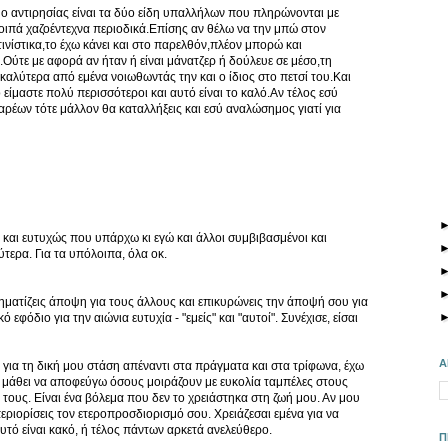
 ο αντιρησίας είναι τα δύο είδη υπαλλήλων που πληρώνονται με
ιπά χαζοέντεχνα περιοδικά.Επίσης αν θέλω να την μπώ στον
ινίστικα,το έχω κάνει και στο παρελθόν,πλέον μπορώ και
Ούτε με αφορά αν ήταν ή είναι μάνατζερ ή δούλευε σε μέσο,τη
καλύτερα από εμένα νοιωθωντάς την και ο ίδιος στο πετσί του.Και
κο είμαστε πολύ περισσότεροι και αυτό είναι το καλό.Αν τέλος εσύ
αρέων τότε μάλλον θα καταλλήξεις και εσύ αναλώσημος γιατί για
 και ευτυχώς που υπάρχω κι εγώ και άλλοι συμβιβασμένοι και
τερα. Για τα υπόλοιπα, όλα οκ.
ηματίζεις άποψη για τους άλλους και επικυρώνεις την άποψή σου για
κό εφόδιο για την αιώνια ευτυχία - "εμείς" και "αυτοί". Συνέχισε, είσαι
Α
για τη δική μου στάση απέναντι στα πράγματα και στα τρίφωνα, έχω
 μάθει να αποφεύγω όσους μοιράζουν με ευκολία ταμπέλες στους
τους. Είναι ένα βόλεμα που δεν το χρειάστηκα στη ζωή μου. Αν μου
ριορίσεις τον ετεροπροσδιορισμό σου. Χρειάζεσαι εμένα για να
υτό είναι κακό, ή τέλος πάντων αρκετά ανελεύθερο.
Π