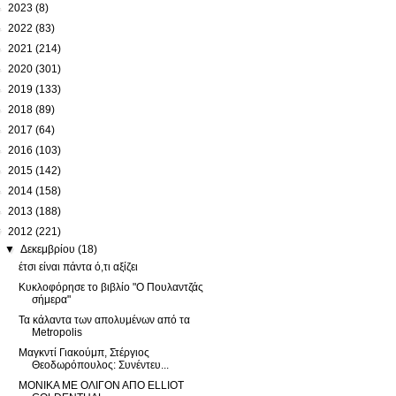
►
2023
(8)
►
2022
(83)
►
2021
(214)
►
2020
(301)
►
2019
(133)
►
2018
(89)
►
2017
(64)
►
2016
(103)
►
2015
(142)
►
2014
(158)
►
2013
(188)
▼
2012
(221)
▼
Δεκεμβρίου
(18)
έτσι είναι πάντα ό,τι αξίζει
Κυκλοφόρησε το βιβλίο "Ο Πουλαντζάς
σήμερα"
Τα κάλαντα των απολυμένων από τα
Metropolis
Μαγκντί Γιακούμπ, Στέργιος
Θεοδωρόπουλος: Συνέντευ...
ΜΟΝΙΚΑ ΜΕ ΟΛΙΓΟΝ ΑΠΟ ELLIOT