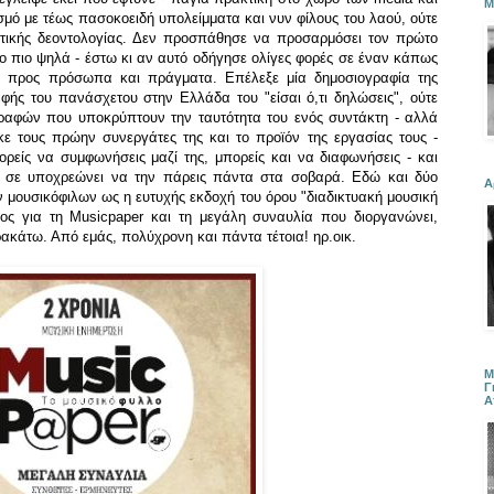
Μ
σμό με τέως πασοκοειδή υπολείμματα και νυν φίλους του λαού, ούτε
ατικής δεοντολογίας. Δεν προσπάθησε να
π
ροσαρμόσει τον πρώτο
ο πιο ψηλά - έ
στω κι αν αυτό οδήγησε
ολίγες
φορές σε έναν κάπως
ό προς
πρόσωπα και πράγματα
. Επέλεξε μία δημοσιογραφία της
ής του πανάσχετου στην Ελλάδα του "είσαι ό,τι δηλώσεις", ούτε
αφών που υποκρύπτουν την ταυτότητα του
ενός
συντάκτη - αλλά
κε τους πρώην συνεργάτες της και το προϊόν της εργασίας τους
-
ορείς να συμφωνήσεις μαζί της, μπορείς και να διαφωνήσεις - και
ς σε υποχρεώνει να την πάρεις πάντα στα σοβαρά. Εδώ και δύο
Α
ν μουσικόφιλων ως η ευτυχής εκδοχή του όρου "διαδικτυακή μουσική
γος για τη Musicpaper και τη μεγάλη συναυλία που διοργανώνει,
ακάτω. Από εμάς, πολύχρονη και πάντα τέτοια! ηρ.οικ.
Μ
Γ
Α