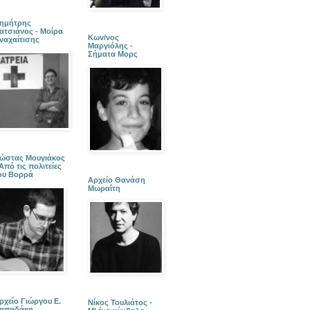
ημήτρης
ατσιάνος - Μοίρα
Κων/νος
ναχαίτισης
Μαργιόλης -
Σήματα Μορς
ώστας Μουγιάκος
 Από τις πολιτείες
ου Βορρά
Αρχείο Θανάση
Μωραΐτη
ρχείο Γιώργου Ε.
Νίκος Τουλιάτος -
απαδάκη