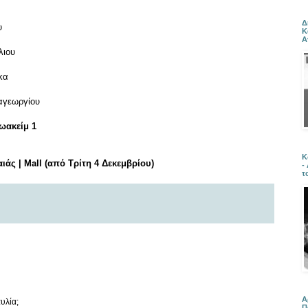
Δ
υ
Κ
Α
λιου
κα
αγεωργίου
Ιωακείμ
1
Κ
άς | Mall (από Τρίτη 4 Δεκεμβρίου)
-
τ
Α
αυλία;
Π