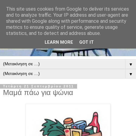
This site uses cookies from Google to deliver its services
and to analyze traffic. Your IP address and user-agent are
shared with Google along with performance and security
metrics to ensure quality of service, generate usage
statistics, and to detect and address abuse.
LEARN MORE
GOT IT
▼
▼
Τετάρτη 21 Σεπτεμβρίου 2011
Μαμά πάω για ψώνια