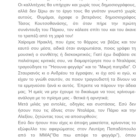
Οι καλλιτέχνες θα υπήρχαν και χωρίς τους δημοσιογράφους,
αλλά δεν ξέρω αν το έργο τους θα γινόταν γνωστό χωρίς
αυτούς. Θυμάμαι, έγραφε ο βετεράνος δημοσιογράφος
Τάσος Κουτσοθανάσης, ότι όταν πήρε την πρώτη
συνέντευξη του Πάριου, τον κάλεσε σπίτι του και του έκανε
το τραπέζι από τη χαρά του!
Χαίρομαι Ηρακλή, που έχεις το θάρρος να βάζεις και τον
εαυτό σου μέσα, ειδικά όταν αναρωτιέσαι, ποιος γράφει τη
μουσική ο συνθέτης ή δισκοκριτικός; Γιατί έχω διαβάσει σε
παλιότερες κριτικές σου, να διαμαρτύρησε που ο Νταλάρας
τραγούδησε το "Ήσουνα φεγγάρι" και το "Μικρή πατρίδα". Ο
Σταυριανός κι ο Ανδρέου τα έγραψαν, κι όχι εσύ κι εγώ, κι
είχαν το γνώθι σαυτόν, σε ποιον τραγουδιστή τα δίνουν να
τα ερμηνεύσει ξανά κι αυτός. Έπρεπε να πάρουν την άδεια
μας; Ή εμείς να μην έχουμε το δικαίωμα να τους κρίνουμε-
ανάλογα με το πρίσμα μας - θετικά ή αρνητικά;
Μετά μιλάς για εντολές, οδηγίες και συστάσεις. Εσύ δεν
ήσουν που τις έδινες στον Νταλάρα, τον Πάριο και την
Αλεξίου, ζητώντας τους να αποσυρθούν;
Εσύ δεν ήσουν που είχες κι άποψη μακετίστα, κρίνοντας το
εξώφυλλο του αφιερώματος στον Λευτέρη Παπαδόπουλο
από το ΜΜΑ("Θα πιω απόψε το φεγγάρι"), όπου