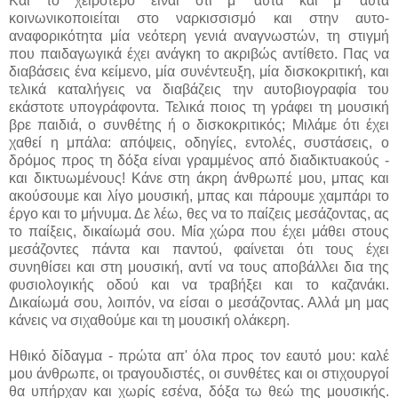
Και το χειρότερο είναι ότι μ' αυτά και μ' αυτά
κοινωνικοποιείται στο ναρκισσισμό και στην αυτο-
αναφορικότητα μία νεότερη γενιά αναγνωστών, τη στιγμή
που παιδαγωγικά έχει ανάγκη το ακριβώς αντίθετο. Πας να
διαβάσεις ένα κείμενο, μία συνέντευξη, μία δισκοκριτική, και
τελικά καταλήγεις να διαβάζεις την αυτοβιογραφία του
εκάστοτε υπογράφοντα. Τελικά ποιος τη γράφει τη μουσική
βρε παιδιά, ο συνθέτης ή ο δισκοκριτικός; Μιλάμε ότι έχει
χαθεί η μπάλα: απόψεις, οδηγίες, εντολές, συστάσεις, ο
δρόμος προς τη δόξα είναι γραμμένος από διαδικτυακούς -
και δικτυωμένους! Κάνε στη άκρη άνθρωπέ μου, μπας και
ακούσουμε και λίγο μουσική, μπας και πάρουμε χαμπάρι το
έργο και το μήνυμα. Δε λέω, θες να το παίζεις μεσάζοντας, ας
το παίξεις, δικαίωμά σου. Μία χώρα που έχει μάθει στους
μεσάζοντες πάντα και παντού, φαίνεται ότι τους έχει
συνηθίσει και στη μουσική, αντί να τους αποβάλλει δια της
φυσιολογικής οδού και να τραβήξει και το καζανάκι.
Δικαίωμά σου, λοιπόν, να είσαι ο μεσάζοντας. Αλλά μη μας
κάνεις να σιχαθούμε και τη μουσική ολάκερη.
Ηθικό δίδαγμα - πρώτα απ' όλα προς τον εαυτό μου: καλέ
μου άνθρωπε, οι τραγουδιστές, οι συνθέτες και οι στιχουργοί
θα υπήρχαν και χωρίς εσένα, δόξα τω θεώ της μουσικής.