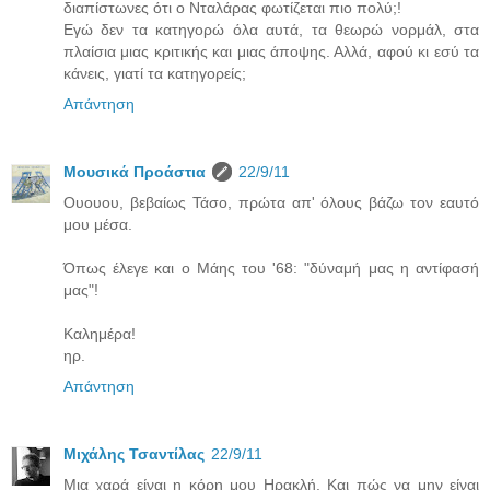
διαπίστωνες ότι ο Νταλάρας φωτίζεται πιο πολύ;!
Εγώ δεν τα κατηγορώ όλα αυτά, τα θεωρώ νορμάλ, στα
πλαίσια μιας κριτικής και μιας άποψης. Αλλά, αφού κι εσύ τα
κάνεις, γιατί τα κατηγορείς;
Απάντηση
Μουσικά Προάστια
22/9/11
Ουουου, βεβαίως Τάσο, πρώτα απ' όλους βάζω τον εαυτό
μου μέσα.
Όπως έλεγε και ο Μάης του '68: "δύναμή μας η αντίφασή
μας"!
Καλημέρα!
ηρ.
Απάντηση
Μιχάλης Τσαντίλας
22/9/11
Μια χαρά είναι η κόρη μου Ηρακλή. Και πώς να μην είναι