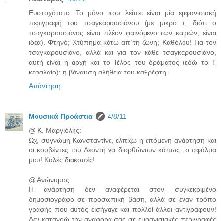
Ευστοχότατο. Το μόνο που λείπει είναι μία εμφανισιακή
περιγραφή του τσαγκαρουσιάνου (με μικρό τ, διότι ο
τσαγκαρουσιάνος είναι πλέον φαινόμενο των καιρών, είναι
ιδέα). Φτηνό; Χτύπημα κάτω απ΄τη ζώνη; Καθόλου! Για τον
τσαγκαρουσιάνο, αλλά και για τον κάθε τσαγκαρουσιάνο,
αυτή είναι η αρχή και το Τέλος του δράματος (εδώ το Τ
κεφαλαίο): η βάναυση αλήθεια του καθρέφτη.
Απάντηση
Μουσικά Προάστια
4/8/11
@ Κ. Μαργιόλης:
Ωχ, συγνώμη Κωνσταντίνε, ελπίζω η επόμενη ανάρτηση και
οι κουβέντες του Λεοντή να διορθώνουν κάπως το σφάλμα
μου! Καλές διακοπές!
@ Ανώνυμος:
Η ανάρτηση δεν αναφέρεται στον συγκεκριμένο
δημοσιογράφο σε προσωπική βάση, αλλά σε έναν τρόπο
γραφής που αυτός εισήγαγε και πολλοί άλλοι αντιγράφουν!
Δεν κατανοώ την αναφορά σας σε εμφανισιακές περιγραφές