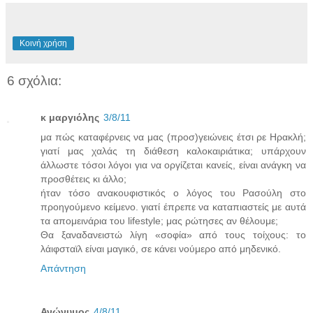
Κοινή χρήση
6 σχόλια:
κ μαργιόλης
3/8/11
μα πώς καταφέρνεις να μας (προσ)γειώνεις έτσι ρε Ηρακλή;
γιατί μας χαλάς τη διάθεση καλοκαιριάτικα; υπάρχουν
άλλωστε τόσοι λόγοι για να οργίζεται κανείς, είναι ανάγκη να
προσθέτεις κι άλλο;
ήταν τόσο ανακουφιστικός ο λόγος του Ρασούλη στο
προηγούμενο κείμενο. γιατί έπρεπε να καταπιαστείς με αυτά
τα απομεινάρια του lifestyle; μας ρώτησες αν θέλουμε;
Θα ξαναδανειστώ λίγη «σοφία» από τους τοίχους: το
λάιφσταϊλ είναι μαγικό, σε κάνει νούμερο από μηδενικό.
Απάντηση
Ανώνυμος
4/8/11