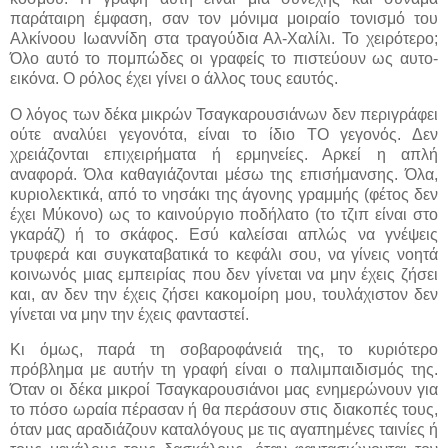
παράταιρη έμφαση, σαν τον μόνιμα μοιραίο τονισμό του
Αλκίνοου Ιωαννίδη στα τραγούδια Αλ-Χαλίλι. Το χειρότερο;
Όλο αυτό το πομπώδες οι γραφείς το πιστεύουν ως αυτο-
εικόνα. Ο ρόλος έχει γίνει ο άλλος τους εαυτός.
Ο λόγος των δέκα μικρών Τσαγκαρουσιάνων δεν περιγράφει
ούτε αναλύει γεγονότα, είναι το ίδιο ΤΟ γεγονός. Δεν
χρειάζονται επιχειρήματα ή ερμηνείες. Αρκεί η απλή
αναφορά. Όλα καθαγιάζονται μέσω της επισήμανσης. Όλα,
κυριολεκτικά, από το νησάκι της άγονης γραμμής (φέτος δεν
έχει Μύκονο) ως το καινούργιο ποδήλατο (το τζιπ είναι στο
γκαράζ) ή το σκάφος. Εσύ καλείσαι απλώς να γνέψεις
τρυφερά και συγκαταβατικά το κεφάλι σου, να γίνεις νοητά
κοινωνός μιας εμπειρίας που δεν γίνεται να μην έχεις ζήσει
και, αν δεν την έχεις ζήσει κακομοίρη μου, τουλάχιστον δεν
γίνεται να μην την έχεις φανταστεί.
Κι όμως, παρά τη σοβαροφάνειά της, το κυριότερο
πρόβλημα με αυτήν τη γραφή είναι ο παλιμπαιδισμός της.
Όταν οι δέκα μικροί Τσαγκαρουσιάνοι μας ενημερώνουν για
το πόσο ωραία πέρασαν ή θα περάσουν στις διακοπές τους,
όταν μας αραδιάζουν καταλόγους με τις αγαπημένες ταινίες ή