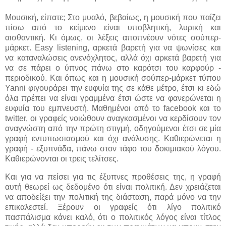
Μουσική, είπατε; Στο μυαλό, βεβαίως, η μουσική που παίζει
πίσω από το κείμενο είναι υποβλητική, λυρική και
αισθαντική. Κι όμως, οι λέξεις αποπνέουν νότες σούπερ-
μάρκετ. Easy listening, αρκετά βαρετή για να ψωνίσες και
να καταναλώσεις ανενόχλητος, αλλά όχι αρκετά βαρετή για
να σε πάρει ο ύπνος πάνω στο καρότσι του καρφούρ -
περιοδικού. Και όπως και η μουσική σούπερ-μάρκετ τύπου
Yanni φιγουράρει την ευφυία της σε κάθε μέτρο, έτσι κι εδώ
όλα πρέπει να είναι γραμμένα έτσι ώστε να φανερώνεται η
ευφυία του εμπνευστή. Μαθημένοι από το facebook και το
twitter, οι γραφείς νοιώθουν αναγκασμένοι να κερδίσουν τον
αναγνώστη από την πρώτη στιγμή, οδηγούμενοι έτσι σε μία
γραφή εντυπωσιασμού και όχι ανάλυσης. Καθιερώνεται η
γραφή - εξυπνάδα, πάνω στον τάφο του δοκιμιακού λόγου.
Καθιερώνονται οι τρεις τελίτσες.
Και για να πείσει για τις έξυπνες προθέσεις της, η γραφή
αυτή θεωρεί ως δεδομένο ότι είναι πολιτική. Δεν χρειάζεται
να αποδείξει την πολιτική της διάσταση, παρά μόνο να την
επικαλεστεί. Ξέρουν οι γραφείς ότι λίγο πολιτικό
πασπάλισμα κάνει καλό, ότι ο πολιτικός λόγος είναι τίτλος