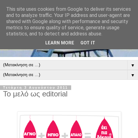
This site uses cookies from Google to deliver its services
and to analyze traffic. Your IP address and user-agent are
shared with Google along with performance and security
metrics to ensure quality of service, generate usage
statistics, and to detect and address abuse.
LEARN MORE
GOT IT
▼
▼
Τετάρτη 3 Αυγούστου 2011
Το μελό ως editorial