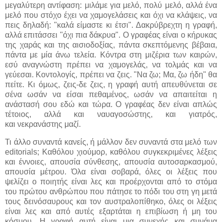
μεγαλύτερη αντίφαση: μιλάμε για μελό, πολύ μελό, αλλά ένα
μελό που στόχο έχει να χαμογελάσεις και όχι να κλάψεις, να
πεις δηλαδή: "καλά είμαστε κι έτσι". Δακρύβρεχτη η γραφή,
αλλά επιτάσσει "όχι πια δάκρυα". Ο γραφέας είναι ο κήρυκας
της χαράς και της αισιοδοξίας, πάντα σκεπτόμενης βέβαια,
πάντα με μία άνω τελεία. Κόντρα στη μιζέρια των καιρών,
εσύ αναγνώστη πρέπει να χαμογελάς, να τολμάς και να
γεύεσαι. Κοντολογίς, πρέπει να ζεις. "Να ζω; Μα, ζω ήδη" θα
πείτε. Κι όμως, ζεις-δε ζεις, η γραφή αυτή απευθύνεται σε
σένα ωσάν να είσαι πεθαμένος, ωσάν να απαιτείται η
ανάστασή σου εδώ και τώρα. Ο γραφέας δεν είναι απλώς
τέτοιος, αλλά και ναυαγοσώστης, και γιατρός,
και νεκρανάστης μαζί.
Τι άλλο συναντά κανείς, ή μάλλον δεν συναντά στα μελό των
editorials; Καθόλου χιούμορ, καθόλου συγκεκριμένες λέξεις
και έννοιες, απουσία σύνθεσης, απουσία αυτοσαρκασμού,
απουσία μέτρου. Όλα είναι σοβαρά, όλες οι λέξεις που
ψελίζει ο ποιητής είναι λες και προέρχονται από το στόμα
του πρώτου ανθρώπου που πάτησε το πόδι του στη γη μετά
τους δεινόσαυρους και τον αυστραλοπίθηκο, όλες οι λέξεις
είναι λες και από αυτές εξαρτάται η επιβίωση ή μη του
κόσμου. Η γραφή αυτή είναι μια συνεχής και συνάμα