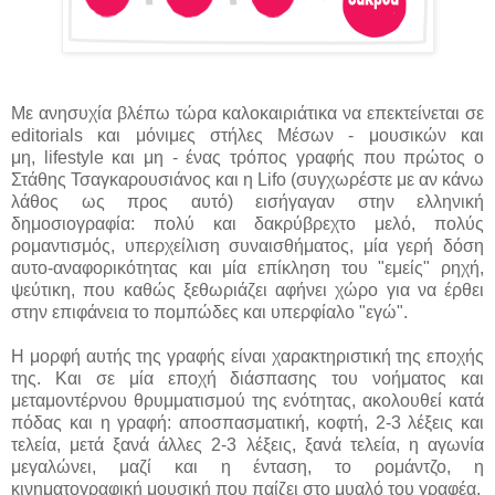
Με ανησυχία βλέπω τώρα καλοκαιριάτικα να επεκτείνεται σε
editorials και μόνιμες στήλες Μέσων - μουσικών και
μη, lifestyle και μη - ένας τρόπος γραφής που πρώτος ο
Στάθης Τσαγκαρουσιάνος και η Lifo (συγχωρέστε με αν κάνω
λάθος ως προς αυτό) εισήγαγαν στην ελληνική
δημοσιογραφία: πολύ και δακρύβρεχτο μελό, πολύς
ρομαντισμός, υπερχείλιση συναισθήματος, μία γερή δόση
αυτο-αναφορικότητας και μία επίκληση του "εμείς" ρηχή,
ψεύτικη, που καθώς ξεθωριάζει αφήνει χώρο για να έρθει
στην επιφάνεια το πομπώδες και υπερφίαλο "εγώ".
Η μορφή αυτής της γραφής είναι χαρακτηριστική της εποχής
της. Και σε μία εποχή διάσπασης του νοήματος και
μεταμοντέρνου θρυμματισμού της ενότητας, ακολουθεί κατά
πόδας και η γραφή: αποσπασματική, κοφτή, 2-3 λέξεις και
τελεία, μετά ξανά άλλες 2-3 λέξεις, ξανά τελεία, η αγωνία
μεγαλώνει, μαζί και η ένταση, το ρομάντζο, η
κινηματογραφική μουσική που παίζει στο μυαλό του γραφέα.