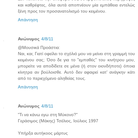
και καθρέφτες, όλα αυτά αποπνέουν μία εμπάθεια εντελώς
ξένη προς τον προσανατολισμό του κειμένου.
Απάντηση
Ανώνυμος
4/8/11
@Μουσικά Προάστια:
Ναι, και; Γιατί οφείλει το σχόλιό μου να μείνει στη γραμμή του
κειμένου σας; Όσο δε για το "εμπαθές" του κινήτρου μου,
μπορείτε να αποδίδετε σε μένα (ή στον οιονδήποτε) όποια
κίνητρα αν βούλοισθε. Αυτό δεν αφαιρεί κατ' ανάγκην κάτι
από το περιεχόμενο αληθείας τους.
Απάντηση
Ανώνυμος
4/8/11
"Τι να κάνω εγω στη Μύκονο?"
Γεράσιμος (Μάκης) Τσέλιος, Ιούλιος 1997
Υπήρξα αυτήκοος μάρτυς