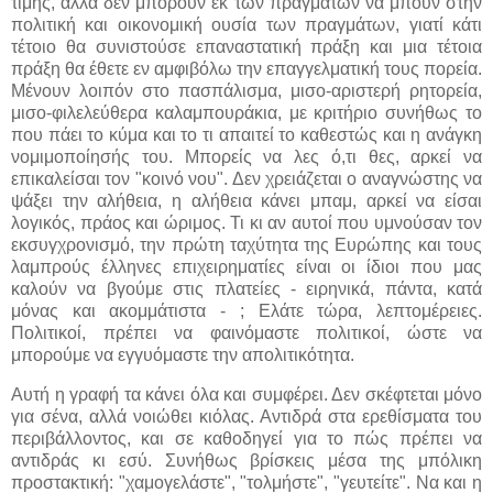
τιμής, αλλά δεν μπορούν εκ των πραγμάτων να μπουν στην
πολιτική και οικονομική ουσία των πραγμάτων, γιατί κάτι
τέτοιο θα συνιστούσε επαναστατική πράξη και μια τέτοια
πράξη θα έθετε εν αμφιβόλω την επαγγελματική τους πορεία.
Μένουν λοιπόν στο πασπάλισμα, μισο-αριστερή ρητορεία,
μισο-φιλελεύθερα καλαμπουράκια, με κριτήριο συνήθως το
που πάει το κύμα και το τι απαιτεί το καθεστώς και η ανάγκη
νομιμοποίησής του. Μπορείς να λες ό,τι θες, αρκεί να
επικαλείσαι τον "κοινό νου". Δεν χρειάζεται ο αναγνώστης να
ψάξει την αλήθεια, η αλήθεια κάνει μπαμ, αρκεί να είσαι
λογικός, πράος και ώριμος. Τι κι αν αυτοί που υμνούσαν τον
εκσυγχρονισμό, την πρώτη ταχύτητα της Ευρώπης και τους
λαμπρούς έλληνες επιχειρηματίες είναι οι ίδιοι που μας
καλούν να βγούμε στις πλατείες - ειρηνικά, πάντα, κατά
μόνας και ακομμάτιστα - ; Ελάτε τώρα, λεπτομέρειες.
Πολιτικοί, πρέπει να φαινόμαστε πολιτικοί, ώστε να
μπορούμε να εγγυόμαστε την απολιτικότητα.
Αυτή η γραφή τα κάνει όλα και συμφέρει. Δεν σκέφτεται μόνο
για σένα, αλλά νοιώθει κιόλας. Αντιδρά στα ερεθίσματα του
περιβάλλοντος, και σε καθοδηγεί για το πώς πρέπει να
αντιδράς κι εσύ. Συνήθως βρίσκεις μέσα της μπόλικη
προστακτική: "χαμογελάστε", "τολμήστε", "γευτείτε". Να και η