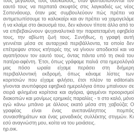
τους μεγάλους τους δασκάλους, όταν φαντασιώνονται τον
εαυτό τους να περπατά σκυφτός στις λαγκαδιές ως νέος
Σοπενάουερ, όταν μας συμβουλεύουν πώς πρέπει να
αντιμετωπίσουμε το καλοκαίρι και αν πρέπει να χαμογελάμε
ή να κλαίμε στο άκουσμά του, δεν κάνουν τίποτε άλλο από το
να επιβεβαιώνουν ψυχαναλυτικά την παρατεταμένη εφηβεία
τους, την αβίωτη ζωή τους. Συνήθως, η γραφή αυτή
γεννιέται μέσα σε αυταρχικά περιβάλλοντα, τα οποία δεν
επέτρεψαν στους κτήτορές της να γίνουν αποδεκτοί και να
αγαπήσουν τον εαυτό τους, όντας πάντα υπό τη σκιά του
πατέρα-αφέντη. Έτσι, όπως γράφαμε παλιά στα ημερολόγιά
μας πόσο ωραία είχαμε περάσει στη διήμερη
περιβαλλοντική εκδρομή, όπως κάναμε λίστες των
κοριτσιών που είχαμε φιλήσει, έτσι πλέον τα editorials
γίνονται ανυπόφορα εφηβικά ημερολόγια όπου μπαίνουν σε
σειρά φιλημένα κορίτσια και αγόρια, ψαγμένοι προορισμοί
διακοπών και μονίμως ερημικές παραλίες - τι στο καλό, μόνο
εγώ κάνω μπάνιο με άλλους εκατό μέσα στη χαβούζα; Ο
γραφέας είναι ένας ανεπανάληπτος πομπός
συναισθημάτων και ένας μοναδικός συλλέκτης στιγμών. Κι
εσύ αναγνώστη μου, κοίτα να του μοιάσεις.
ηρ.οικ.