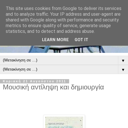
This site uses cookies from Google to deliver its services
and to analyze traffic. Your IP address and user-agent are
shared with Google along with performance and security
metrics to ensure quality of service, generate usage
statistics, and to detect and address abuse.
LEARN MORE
GOT IT
▼
▼
Κυριακή 21 Αυγούστου 2011
Μουσική αντίληψη και δημιουργία