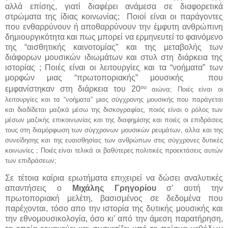
αλλά επίσης
,
γιατί διαφέρει ανάμεσα σε διαφορετικά
στρώματα της ίδιας κοινωνίας;
Ποιοί είναι οι παράγοντες
που ενθαρρύνουν ή αποθαρρύνουν την έμφυτη ανθρώπινη
δημιουργικότητα και πως μπορεί να ερμηνευτεί το φαινόμενο
της “αισθητικής καινοτομίας” και της μεταβολής των
διάφορων μουσικών ιδιωμάτων και στυλ στη διάρκεια της
ιστορίας ; Ποιές είναι οι λειτουργίες και τα “νοήματα” των
μορφών μιας “πρωτοποριακής” μουσικής
που
ου
εμφανίστηκαν στη διάρκεια του 20
αιώνα; Ποιές είναι οι
λειτουργίες και τα “νοήματα” μιας σύγχρονης μουσικής που παράγεται
και διαδίδεται μαζικά μέσω της δισκογραφίας, ποιός είναι ο ρόλος των
μέσων μαζικής επικοινωνίας και της διαφημίσης και ποιές οι επιδράσεις
τους στη διαμόρφωση των σύγχρονων μουσικών ρευμάτων, αλλα και της
συνείδησης και της ευαισθησίας των ανθρώπων στις σύγχρονες δυτικές
κοινωνίες ; Ποιές είναι τελικά οι βαθύτερες πολιτικές προεκτάσεις αυτών
των επιδράσεων;
Σε τέτοια καίρια ερωτήματα επιχειρεί να δώσει αναλυτικές
απαντήσεις ο
Μιχάλης Γρηγορίου
σ’ αυτή την
πρωτοποριακή μελέτη, βασισμένος σε δεδομένα που
παρέχονται
,
τόσο απο την ιστορία της δυτικής μουσικής και
την εθνομουσικολογία, όσο κι’ από την άμεση παρατήρηση,