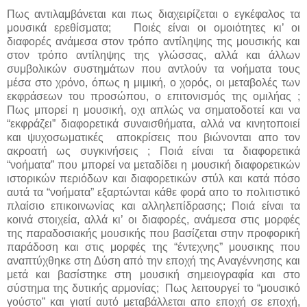
Πως αντιλαμβάνεται και πως διαχειρίζεται ο εγκέφαλος τα
μουσικά ερεθίσματα;
Ποιές είναι οι ομοιότητες κι’ οι
διαφορές ανάμεσα στον τρόπο αντίληψης της μουσικής και
στον τρόπο αντίληψης της γλώσσας
,
αλλά και άλλων
συμβολικών συστημάτων που αντλούν τα νοήματα τους
μέσα στο χρόνο, όπως η μιμική, ο χορός, οι μεταβολές των
εκφράσεων του προσώπου, ο επιτονισμός της ομιλήας ;
Πως μπορεί η μουσική, οχι απλώς να σηματοδοτεί και να
“εκφράζει” διαφορετικά συναισθήματα, αλλά να κινητοποιεί
και ψυχοσωματικές
αποκρίσεις που βιώνονται απο τον
ακροατή ως συγκινήσεις ; Ποιά είναι τα διαφορετικά
“νοήματα” που μπορεί να μεταδίδει η μουσική διαφορετικών
ιστορικών περιόδων και διαφορετικών στύλ και κατά πόσο
αυτά τα “νοήματα” εξαρτώνται κάθε φορά απο το πολιτιστικό
πλαίσιο επικοινωνίας και αλληλεπίδρασης; Ποιά είναι τα
κοινά στοιχεία, αλλά κι’ οι διαφορές, ανάμεσα στις μορφές
της παραδοσιακής μουσικής που βασίζεται στην προφορική
παράδοση και στις μορφές της “έντεχνης” μουσικης που
αναπτύχθηκε στη Δύση από την εποχή της Αναγέννησης και
μετά και βασίστηκε στη μουσική σημειογραφία και στο
σύστημα της δυτικής αρμονίας;
Πως λειτουργεί το “μουσικό
γούστο” και γιατί αυτό μεταβάλλεται απο εποχή σε εποχή,