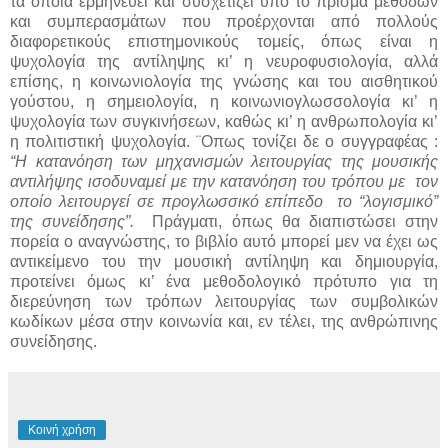
τα οποία ερμηνεύει και συσχετίζει υπό το πρίσμα μεθόδων
και συμπερασμάτων που προέρχονται από πολλούς
διαφορετικούς επιστημονικούς τομείς, όπως είναι η
ψυχολογία της αντίληψης κι’ η νευροφυσιολογία, αλλά
επίσης, η κοινωνιολογία της γνώσης και του αισθητικού
γούστου, η σημειολογία, η κοινωνιογλωσσολογία κι’ η
ψυχολογία των συγκινήσεων, καθώς κι’ η ανθρωπολογία κι’
η πολιτιστική ψυχολογία. ¨Οπως τονίζει δε ο συγγραφέας :
“Η
κατανόηση των μηχανισμών λειτουργίας της μουσικής
αντιλήψης ισοδυναμεί με την κατανόηση του τρόπου με
τον
οποίο λειτουργεί σε προγλωσσικό επίπεδο
το “λογισμικό”
της συνείδησης”.
Πράγματι, όπως θα διαπιστώσει στην
πορεία ο αναγνώστης, το βιβλίο αυτό μπορεί μεν να έχει ως
αντικείμενο του την μουσική αντίληψη και δημιουργία,
προτείνει όμως κι’ ένα μεθοδολογικό πρότυπο για τη
διερεύνηση των τρόπων λειτουργίας των συμβολικών
κωδίκων μέσα στην κοινωνία και, εν τέλει, της ανθρώπινης
συνείδησης.
Κοινή χρήση