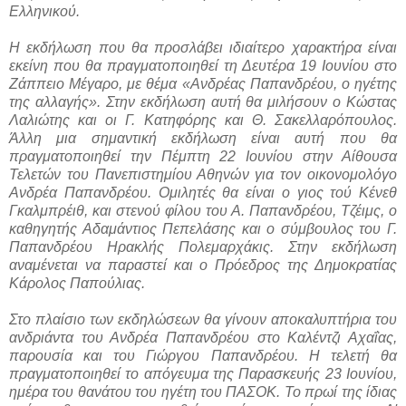
Ελληνικού.
H εκδήλωση που θα προσλάβει ιδιαίτερο χαρακτήρα είναι
εκείνη που θα πραγματοποιηθεί τη Δευτέρα 19 Ιουνίου στο
Ζάππειο Μέγαρο, με θέμα «Ανδρέας Παπανδρέου, ο ηγέτης
της αλλαγής». Στην εκδήλωση αυτή θα μιλήσουν ο Κώστας
Λαλιώτης και οι Γ. Κατηφόρης και Θ. Σακελλαρόπουλος.
Άλλη μια σημαντική εκδήλωση είναι αυτή που θα
πραγματοποιηθεί την Πέμπτη 22 Ιουνίου στην Αίθουσα
Τελετών του Πανεπιστημίου Αθηνών για τον οικονομολόγο
Ανδρέα Παπανδρέου. Ομιλητές θα είναι ο γιος τού Κένεθ
Γκαλμπρέιθ, και στενού φίλου του A. Παπανδρέου, Τζέιμς, ο
καθηγητής Αδαμάντιος Πεπελάσης και ο σύμβουλος του Γ.
Παπανδρέου Ηρακλής Πολεμαρχάκις. Στην εκδήλωση
αναμένεται να παραστεί και ο Πρόεδρος της Δημοκρατίας
Κάρολος Παπούλιας.
Στο πλαίσιο των εκδηλώσεων θα γίνουν αποκαλυπτήρια του
ανδριάντα του Ανδρέα Παπανδρέου στο Καλέντζι Αχαΐας,
παρουσία και του Γιώργου Παπανδρέου. H τελετή θα
πραγματοποιηθεί το απόγευμα της Παρασκευής 23 Ιουνίου,
ημέρα του θανάτου του ηγέτη του ΠΑΣΟΚ. Το πρωί της ίδιας