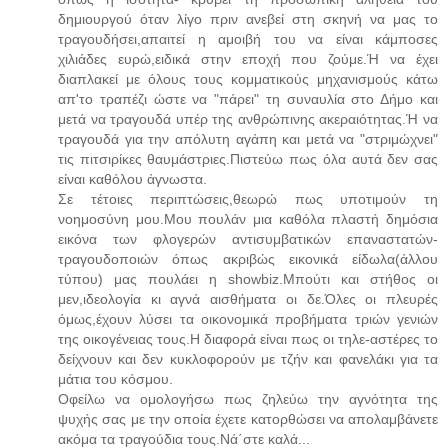
δημιουργού όταν λίγο πριν ανεβεί στη σκηνή να μας το
τραγουδήσει,απαιτεί η αμοιβή του να είναι κάμποσες
χιλιάδες ευρώ,ειδικά στην εποχή που ζούμε.Ή να έχει
διαπλακεί με όλους τους κομματικούς μηχανισμούς κάτω
απ'το τραπέζι ώστε να "πάρει" τη συναυλία στο Δήμο και
μετά να τραγουδά υπέρ της ανθρώπινης ακεραιότητας.Ή να
τραγουδά για την απόλυτη αγάπη και μετά να "στριμώχνει"
τις πιτσιρίκες θαυμάστριες.Πιστεύω πως όλα αυτά δεν σας
είναι καθόλου άγνωστα.
Σε τέτοιες περιπτώσεις,θεωρώ πως υποτιμούν τη
νοημοσύνη μου.Μου πουλάν μια καθόλα πλαστή δημόσια
εικόνα των φλογερών αντισυμβατικών επαναστατών-
τραγουδοποιών όπως ακριβώς εικονικά είδωλα(άλλου
τύπου) μας πουλάει η showbiz.Μπούτι και στήθος οι
μεν,ιδεολογία κι αγνά αισθήματα οι δε.Όλες οι πλευρές
όμως,έχουν λύσει τα οικονομικά προβήματα τριών γενιών
της οικογένειας τους.Η διαφορά είναι πως οι τηλε-αστέρες το
δείχνουν και δεν κυκλοφορούν με τζήν και φανελάκι για τα
μάτια του κόσμου.
Οφείλω να ομολογήσω πως ζηλεύω την αγνότητα της
ψυχής σας με την οποία έχετε κατορθώσει να απολαμβάνετε
ακόμα τα τραγούδια τους.Νά΄στε καλά...