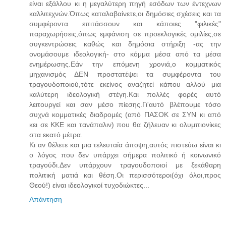
είναι εξάλλου κι η μεγαλύτερη πηγή εσόδων των έντεχνων
καλλιτεχνών.Όπως καταλαβαίνετε,οι δημόσιες σχέσεις και τα
συμφέροντα επιτάσσουν και κάποιες "φιλικές"
παραχωρήσεις,όπως εμφάνιση σε προεκλογικές ομιλίες,σε
συγκεντρώσεις καθώς και δημόσια στήριξη -ας την
ονομάσουμε ιδεολογική- στο κόμμα μέσα από τα μέσα
ενημέρωσης.Εάν την επόμενη χρονιά,ο κομματικός
μηχανισμός ΔΕΝ προστατέψει τα συμφέροντα του
τραγουδοποιού,τότε εκείνος αναζητεί κάπου αλλού μια
καλύτερη ιδεολογική στέγη.Και πολλές φορές αυτό
λειτουργεί και σαν μέσο πίεσης.Γι'αυτό βλέπουμε τόσο
συχνά κομματικές διαδρομές (από ΠΑΣΟΚ σε ΣΥΝ κι από
κει σε ΚΚΕ και τανάπαλιν) που θα ζήλευαν κι ολυμπιονίκες
στα εκατό μέτρα.
Κι αν θέλετε και μια τελευταία άποψη,αυτός πιστεύω είναι κι
ο λόγος που δεν υπάρχει σήμερα πολιτικό ή κοινωνικό
τραγούδι.Δεν υπάρχουν τραγουδοποιοί με ξεκάθαρη
πολιτική ματιά και θέση.Οι περισσότεροι(όχι όλοι,προς
Θεού!) είναι ιδεολογικοί τυχοδιώκτες...
Απάντηση