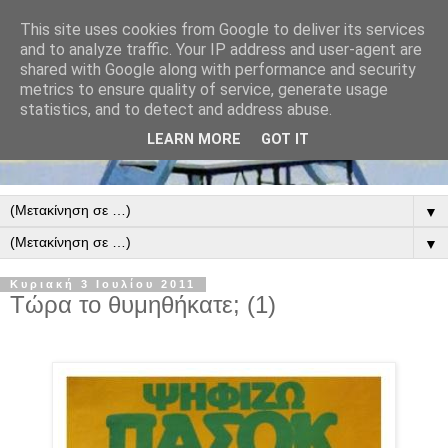
This site uses cookies from Google to deliver its services
and to analyze traffic. Your IP address and user-agent are
shared with Google along with performance and security
metrics to ensure quality of service, generate usage
statistics, and to detect and address abuse.
LEARN MORE
GOT IT
▼
▼
Κυριακή 3 Ιουλίου 2011
Τώρα το θυμηθήκατε; (1)