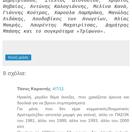
Δημητριάδου, Στέλιος Διονυσίου, Χρήστος
Θηβαίος, Αντώνης Καλογιάννης, Μελίνα Κανά,
Γιάννης Κούτρας, Χαρούλα Λαμπράκη, Μανώλης
Λιδάκης, Λουδοβίκος των Ανωγείων, Ηλίας
Μακρής, Λαυρέντης Μαχαιρίτσας, Δημήτρης
Μπάσης και το συγκρότημα «Τρίφωνο».
Κοινή χρήση
8 σχόλια:
Τάσος Καραντής
4/7/11
Ηρακλή, μεγάλο θέμα άνοιξες, που χρειάζεται έρευνα και
δουλειά για να βγουν συμπεράσματα.
Για μένα, που δεν είμαι κομματικός/δογματικός
Αριστερός(δεν αποτελεί μομφή για εσένα), άλλο το ΠΑΣΟΚ
του 1981, άλλο του 1989, άλλο του 1993, άλλο του 2000
κλπ.