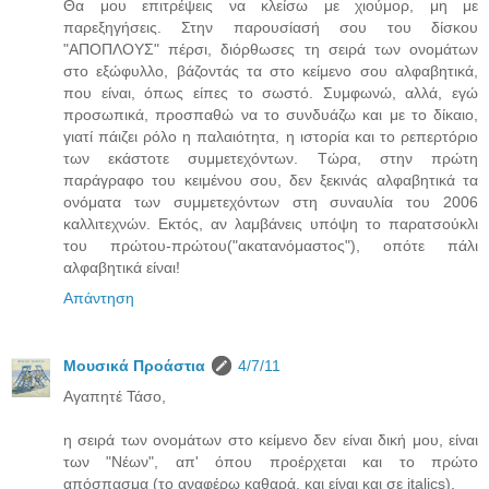
Θα μου επιτρέψεις να κλείσω με χιούμορ, μη με
παρεξηγήσεις. Στην παρουσίασή σου του δίσκου
"ΑΠΟΠΛΟΥΣ" πέρσι, διόρθωσες τη σειρά των ονομάτων
στο εξώφυλλο, βάζοντάς τα στο κείμενο σου αλφαβητικά,
που είναι, όπως είπες το σωστό. Συμφωνώ, αλλά, εγώ
προσωπικά, προσπαθώ να το συνδυάζω και με το δίκαιο,
γιατί πάιζει ρόλο η παλαιότητα, η ιστορία και το ρεπερτόριο
των εκάστοτε συμμετεχόντων. Τώρα, στην πρώτη
παράγραφο του κειμένου σου, δεν ξεκινάς αλφαβητικά τα
ονόματα των συμμετεχόντων στη συναυλία του 2006
καλλιτεχνών. Εκτός, αν λαμβάνεις υπόψη το παρατσούκλι
του πρώτου-πρώτου("ακατανόμαστος"), οπότε πάλι
αλφαβητικά είναι!
Απάντηση
Μουσικά Προάστια
4/7/11
Αγαπητέ Τάσο,
η σειρά των ονομάτων στο κείμενο δεν είναι δική μου, είναι
των "Νέων", απ' όπου προέρχεται και το πρώτο
απόσπασμα (το αναφέρω καθαρά, και είναι και σε italics).