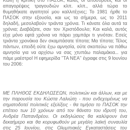
Καλή η κριτική στο ΠΑΣΟΚ, καλές οι αποσύρσεις και οι
απαγορέψεις τραγουδιών κλπ. κλπ., αλλά τώρα το
θυμηθήκατε αγαπητοί μου καλλιτέχνες; Το 1981 ήρθε το
ΠΑΣΟΚ στην εξουσία, και ως τα σήμερα, ως το 2011
δηλαδή, μεσολαβούν τριάντα χρόνια. Τι κάνατε όλα αυτά τα
χρόνια; Διαβάζατε, σαν τον Χριστόδουλο; Και καλά, αυτός
είχε μόνο εφτά χρόνια να πάρει χαμπάρι τι γινόταν. Εσείς
τριάντα χρονάκια δεν σκαμπάσατε τίποτα; Μα τίποτα; Τέλος
πάντων, επειδή ούτε έχω αμνησία, ούτε σκοπεύω να πάθω
αμνησία για να αρχίσω να σας χτυπάω παλαμάκια... για
πάμε μαέστρο! Η εφημερίδα "ΤΑ ΝΕΑ" έγραφε στις 9 Ιουνίου
του 2006:
ME ΠΛΗΘΟΣ ΕΚΔΗΛΩΣΕΩΝ, πολιτικών και άλλων, και με
την παρουσία του Κώστα Λαλιώτη - που ενδεχομένως να
σηματοδοτεί πολιτικές εξελίξεις - θα τιμήσει το ΠΑΣΟΚ την
επέτειο των 10 χρόνων από τον θάνατο του ιδρυτή του,
Ανδρέα Παπανδρέου. Οι εκδηλώσεις θα καλύψουν ένα
δεκαήμερο και θα κορυφωθούν με μεγάλη λαϊκή συναυλία
στις 25 Ιουνίου, στις Ολυμπιακές Εγκαταστάσεις του