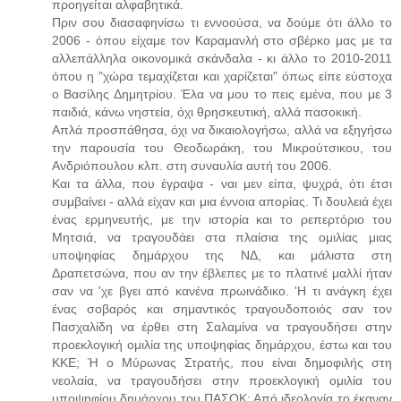
προηγείται αλφαβητικά.
Πριν σου διασαφηνίσω τι εννοούσα, να δούμε ότι άλλο το
2006 - όπου είχαμε τον Καραμανλή στο σβέρκο μας με τα
αλλεπάλληλα οικονομικά σκάνδαλα - κι άλλο το 2010-2011
όπου η "χώρα τεμαχίζεται και χαρίζεται" όπως είπε εύστοχα
ο Βασίλης Δημητρίου. Έλα να μου το πεις εμένα, που με 3
παιδιά, κάνω νηστεία, όχι θρησκευτική, αλλά πασοκική.
Απλά προσπάθησα, όχι να δικαιολογήσω, αλλά να εξηγήσω
την παρουσία του Θεοδωράκη, του Μικρούτσικου, του
Ανδριόπουλου κλπ. στη συναυλία αυτή του 2006.
Και τα άλλα, που έγραψα - ναι μεν είπα, ψυχρά, ότι έτσι
συμβαίνει - αλλά είχαν και μια έννοια απορίας. Τι δουλειά έχει
ένας ερμηνευτής, με την ιστορία και το ρεπερτόριο του
Μητσιά, να τραγουδάει στα πλαίσια της ομιλίας μιας
υποψηφίας δημάρχου της ΝΔ, και μάλιστα στη
Δραπετσώνα, που αν την έβλεπες με το πλατινέ μαλλί ήταν
σαν να 'χε βγει από κανένα πρωινάδικο. 'Η τι ανάγκη έχει
ένας σοβαρός και σημαντικός τραγουδοποιός σαν τον
Πασχαλίδη να έρθει στη Σαλαμίνα να τραγουδήσει στην
προεκλογική ομιλία της υποψηφίας δημάρχου, έστω και του
ΚΚΕ; Ή ο Μύρωνας Στρατής, που είναι δημοφιλής στη
νεολαία, να τραγουδήσει στην προεκλογική ομιλία του
υποψηφίου δημάρχου του ΠΑΣΟΚ; Από ιδεολογία το έκαναν