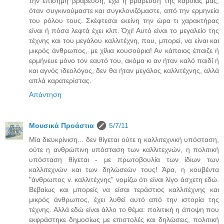
την επίσημη βράβευση, έχει η βράβευση της καρδιάς μας,
όταν συγκινούμαστε και συγκλονιζόμαστε, από την ερμηνεία
του ρόλου τους. Σκέφτεσαι εκείνη την ώρα τι χαρακτήρας
είναι ή πόσα λεφτά έχει κλπ. Όχι! Αυτό είναι το μεγαλείο της
τέχνης και του μεγάλου καλλιτέχνη, που, μπορεί, να είναι και
μικρός άνθρωπος, με χίλια κουσούρια! Αν κάποιος έπαιζε ή
ερμήνευε μόνο τον εαυτό του, ακόμα κι αν ήταν καλό παιδί ή
και αγνός ιδεολόγος, δεν θα ήταν μεγάλος καλλιτέχνης, αλλά
απλά καρατερίστας.
Απάντηση
Μουσικά Προάστια
5/7/11
Μία διευκρίνιση... δεν θίγεται ούτε η καλλιτεχνική υπόσταση,
ούτε η ανθρώπινη υπόσταση των καλλιτεχνών, η πολιτική
υπόσταση θίγεται - με πρωτοβουλία των ίδιων των
καλλιτεχνών και των δηλώσεών τους! Άρα, η κουβέντα
"άνθρωπος v. καλλιτέχνης" νομίζω ότι είναι λίγο άσχετη εδώ.
Βεβαίως και μπορείς να είσαι τεράστιος καλλιτέχνης και
μικρός άνθρωπος, έχει λυθεί αυτό από την ιστορία της
τέχνης. Αλλά εδώ είναι άλλο το θέμα: πολιτική η άποψη που
εκφράστηκε δημοσίως με επιστολές και δηλώσεις, πολιτική