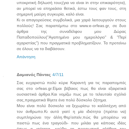
υποκριτική δήλωσή τους(για να είναι in στην επικαιρότητα),
αν μπορεί να επηρεάσει θετικά, έστω τους φαν τους, στη
σημερινή μαύρη συγκυρία, καλό είναι.
Κι οι απαγορεύσεις συμβολικά, μια χαρά λειτουργούν στους
πολλούς! Σας παραπέμπω στο www.e-orfeas.gr, σε δυο
άρθρα της συναδέλφου μου Δώρας
Παπαδοπούλου("Αγαπημένο μου ημερολόγιο" & "Περί
αχαριστίας") που πραγματικά προβληματίζουν. Τα προτείνω
σε όλους να τα διαβάσουν.
Απάντηση
Δαμιανός Πάντας
4/7/11
Σας ευχαριστώ πολύ κύριε Καραντή για τις παραπομπές
σας στο orfeas.gr.Είμαι βέβαιος πως θα είναι εξαιρετικά
ουσιαστικά άρθρα.Και νομίζω πως με το τελευταίο σχόλιό
σας,πραγματικά θίγετε ένα πολύ δύσκολο ζήτημα.
Μου είναι πολύ δύσκολο να ξεχωρίσω το καλλιτέχνη από
τον άνθρωπο.Κι αυτό γιατί η μία ιδιότητα (πρέπει να)
συμπληρώνει την άλλη.Φερ'ειπείν,πώς θα μπορέσω να
πειστώ πως ένα τραγούδι- που μιλάει για κάποιες ιδέες
όπως η ισότητα- κρύβει τη προσωπική αλήθεια του