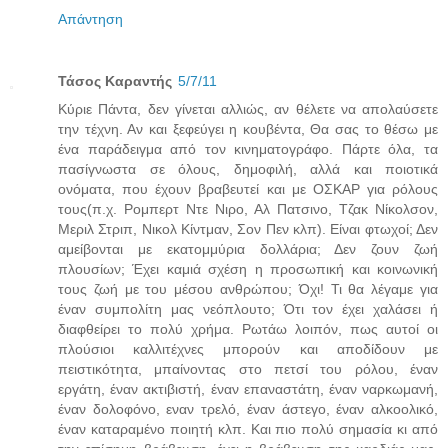
Απάντηση
Τάσος Καραντής
5/7/11
Κύριε Πάντα, δεν γίνεται αλλιώς, αν θέλετε να απολαύσετε
την τέχνη. Αν και ξεφεύγει η κουβέντα, Θα σας το θέσω με
ένα παράδειγμα από τον κινηματογράφο. Πάρτε όλα, τα
πασίγνωστα σε όλους, δημοφιλή, αλλά και ποιοτικά
ονόματα, που έχουν βραβευτεί και με ΟΣΚΑΡ για ρόλους
τους(π.χ. Ρομπερτ Ντε Νιρο, Αλ Πατσινο, Τζακ Νίκολσον,
Μεριλ Στριπ, Νικολ Κίντμαν, Σον Πεν κλπ). Είναι φτωχοί; Δεν
αμείβονται με εκατομμύρια δολλάρια; Δεν ζουν ζωή
πλουσίων; Έχει καμιά σχέση η προσωπική και κοινωνική
τους ζωή με του μέσου ανθρώπου; Όχι! Τι θα λέγαμε για
έναν συμπολίτη μας νεόπλουτο; Ότι τον έχει χαλάσει ή
διαφθείρει το πολύ χρήμα. Ρωτάω λοιπόν, πως αυτοί οι
πλούσιοι καλλιτέχνες μπορούν και αποδίδουν με
πειστικότητα, μπαίνοντας στο πετσί του ρόλου, έναν
εργάτη, έναν ακτιβιστή, έναν επαναστάτη, έναν ναρκωμανή,
έναν δολοφόνο, εναν τρελό, έναν άστεγο, έναν αλκοολικό,
έναν καταραμένο ποιητή κλπ. Και πιο πολύ σημασία κι από