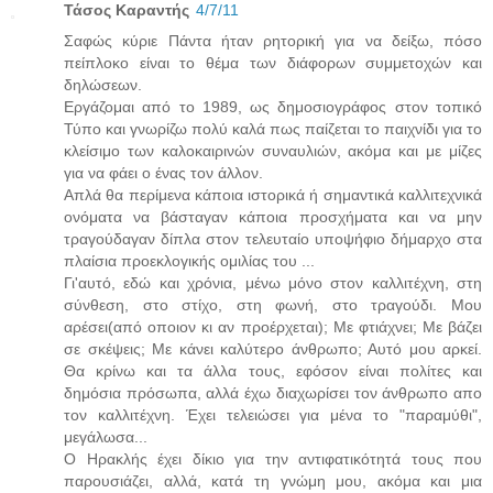
Τάσος Καραντής
4/7/11
Σαφώς κύριε Πάντα ήταν ρητορική για να δείξω, πόσο
πείπλοκο είναι το θέμα των διάφορων συμμετοχών και
δηλώσεων.
Εργάζομαι από το 1989, ως δημοσιογράφος στον τοπικό
Τύπο και γνωρίζω πολύ καλά πως παίζεται το παιχνίδι για το
κλείσιμο των καλοκαιρινών συναυλιών, ακόμα και με μίζες
για να φάει ο ένας τον άλλον.
Απλά θα περίμενα κάποια ιστορικά ή σημαντικά καλλιτεχνικά
ονόματα να βάσταγαν κάποια προσχήματα και να μην
τραγούδαγαν δίπλα στον τελευταίο υποψήφιο δήμαρχο στα
πλαίσια προεκλογικής ομιλίας του ...
Γι'αυτό, εδώ και χρόνια, μένω μόνο στον καλλιτέχνη, στη
σύνθεση, στο στίχο, στη φωνή, στο τραγούδι. Μου
αρέσει(από οποιον κι αν προέρχεται); Με φτιάχνει; Με βάζει
σε σκέψεις; Με κάνει καλύτερο άνθρωπο; Αυτό μου αρκεί.
Θα κρίνω και τα άλλα τους, εφόσον είναι πολίτες και
δημόσια πρόσωπα, αλλά έχω διαχωρίσει τον άνθρωπο απο
τον καλλιτέχνη. Έχει τελειώσει για μένα το "παραμύθι",
μεγάλωσα...
Ο Ηρακλής έχει δίκιο για την αντιφατικότητά τους που
παρουσιάζει, αλλά, κατά τη γνώμη μου, ακόμα και μια