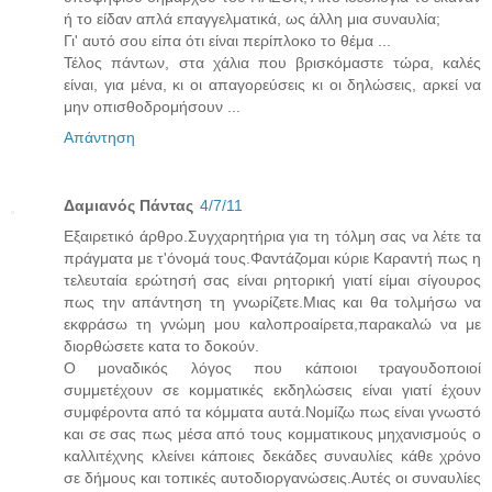
ή το είδαν απλά επαγγελματικά, ως άλλη μια συναυλία;
Γι' αυτό σου είπα ότι είναι περίπλοκο το θέμα ...
Τέλος πάντων, στα χάλια που βρισκόμαστε τώρα, καλές
είναι, για μένα, κι οι απαγορεύσεις κι οι δηλώσεις, αρκεί να
μην οπισθοδρομήσουν ...
Απάντηση
Δαμιανός Πάντας
4/7/11
Εξαιρετικό άρθρο.Συγχαρητήρια για τη τόλμη σας να λέτε τα
πράγματα με τ'όνομά τους.Φαντάζομαι κύριε Καραντή πως η
τελευταία ερώτησή σας είναι ρητορική γιατί είμαι σίγουρος
πως την απάντηση τη γνωρίζετε.Μιας και θα τολμήσω να
εκφράσω τη γνώμη μου καλοπροαίρετα,παρακαλώ να με
διορθώσετε κατα το δοκούν.
Ο μοναδικός λόγος που κάποιοι τραγουδοποιοί
συμμετέχουν σε κομματικές εκδηλώσεις είναι γιατί έχουν
συμφέροντα από τα κόμματα αυτά.Νομίζω πως είναι γνωστό
και σε σας πως μέσα από τους κομματικους μηχανισμούς ο
καλλιτέχνης κλείνει κάποιες δεκάδες συναυλίες κάθε χρόνο
σε δήμους και τοπικές αυτοδιοργανώσεις.Αυτές οι συναυλίες