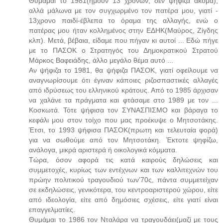
Θυμάμαι το 1981(ήμουν 13 χρονών, δεν ψήφιζα ακόμα),
αλλά μάλωνα με τον συγχωρμένο τον πατέρα μου, γιατί -
13χρονο παιδί-έβλεπα το όραμα της αλλαγής, ενώ ο
πατέρας μου ήταν κολλημένος στην ΕΔΗΚ(Μαύρος, Ζίγδης
κλπ). Μετά, βέβαια, είδαμε που πήγαν κι αυτοί ... Εδώ πήγε
με το ΠΑΣΟΚ ο Στρατηγός του Δημοκρατικού Στρατού
Μάρκος Βαφειάδης, άλλο μεγάλο θέμα αυτό ...
Αν ψήφιζα το 1981, θα ψήφιζα ΠΑΣΟΚ, γιατί οφείλουμε να
αναγνωρίσουμε ότι έγιναν κάποιες ριζοσπαστικές αλλαγές
από ιδρύσεως του ελληνικού κράτους. Από το 1985 άρχισαν
να χαλάνε τα πράγματα και φτάσαμε στο 1989 με τον ...
Κοσκωτά. Τότε ψήφισα τον ΣΥΝΑΣΠΙΣΜΟ και βάραγα το
κεφάλι μου στον τοίχο που μας προέκυψε ο Μητσοτάκης.
Έτσι, το 1993 ψήφισα ΠΑΣΟΚ(πρωτη και τελευταία φορά)
για να σωθούμε από τον Μητσοτάκη. Έκτοτε ψηφίζω,
ανάλογα, μικρά αριστερά ή οικολογικά κόμματα.
Τώρα, όσον αφορά τις κατά καιρούς δηλώσεις και
συμμετοχές, κυρίως των εντέχνων και των καλλιτεχνών του
πρώην πολιτικού τραγουδιού των'70ς, πάντα συμμετείχαν
σε εκδηλώσεις, γενικότερα, του κεντροαριστερού χώρου, είτε
από ιδεολογία, είτε από δημόσιες σχέσεις, είτε γιατί είναι
επαγγελματίες.
Θυμάμαι το 1986 τον Νταλάρα να τραγουδάει(μαζί με τους