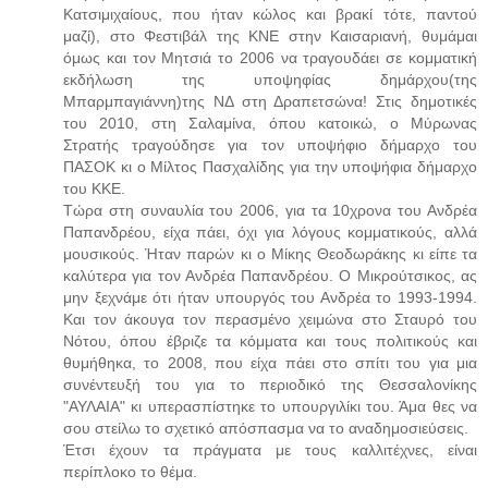
Κατσιμιχαίους, που ήταν κώλος και βρακί τότε, παντού
μαζί), στο Φεστιβάλ της ΚΝΕ στην Καισαριανή, θυμάμαι
όμως και τον Μητσιά το 2006 να τραγουδάει σε κομματική
εκδήλωση της υποψηφίας δημάρχου(της
Μπαρμπαγιάννη)της ΝΔ στη Δραπετσώνα! Στις δημοτικές
του 2010, στη Σαλαμίνα, όπου κατοικώ, ο Μύρωνας
Στρατής τραγούδησε για τον υποψήφιο δήμαρχο του
ΠΑΣΟΚ κι ο Μίλτος Πασχαλίδης για την υποψήφια δήμαρχο
του ΚΚΕ.
Τώρα στη συναυλία του 2006, για τα 10χρονα του Ανδρέα
Παπανδρέου, είχα πάει, όχι για λόγους κομματικούς, αλλά
μουσικούς. Ήταν παρών κι ο Μίκης Θεοδωράκης κι είπε τα
καλύτερα για τον Ανδρέα Παπανδρέου. Ο Μικρούτσικος, ας
μην ξεχνάμε ότι ήταν υπουργός του Ανδρέα το 1993-1994.
Και τον άκουγα τον περασμένο χειμώνα στο Σταυρό του
Νότου, όπου έβριζε τα κόμματα και τους πολιτικούς και
θυμήθηκα, το 2008, που είχα πάει στο σπίτι του για μια
συνέντευξή του για το περιοδικό της Θεσσαλονίκης
"ΑΥΛΑΙΑ" κι υπερασπίστηκε το υπουργιλίκι του. Άμα θες να
σου στείλω το σχετικό απόσπασμα να το αναδημοσιεύσεις.
Έτσι έχουν τα πράγματα με τους καλλιτέχνες, είναι
περίπλοκο το θέμα.