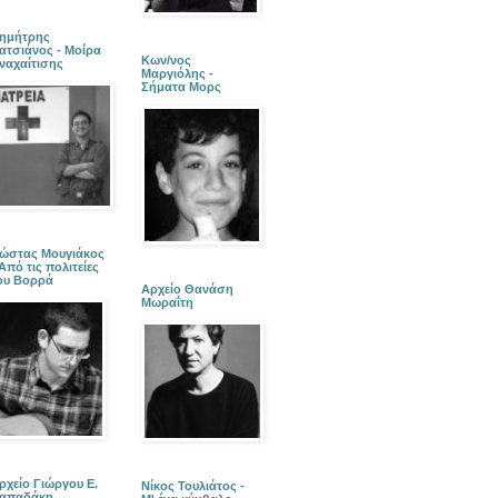
ημήτρης
ατσιάνος - Μοίρα
Κων/νος
ναχαίτισης
Μαργιόλης -
Σήματα Μορς
ώστας Μουγιάκος
 Από τις πολιτείες
ου Βορρά
Αρχείο Θανάση
Μωραΐτη
ρχείο Γιώργου Ε.
Νίκος Τουλιάτος -
απαδάκη