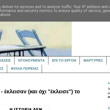
deliver its services and to analyze traffic. Your IP address and
formance and security metrics to ensure quality of service, ge
 abuse.
ΟΑΣΕΙΣ
ΝΤΟΚΟΥΜΕΝΤΑ
ΕΠΙ ΤΟ ΕΡΓΟΝ
ΜΑΡΤΥΡΙΕΣ
ΕΣ
ΦΥΛΛΑ ΠΟΡΕΙΑΣ
Δ
Τ
 έκλεισαν (και όχι "έκλεισε") το
μ
m
Α