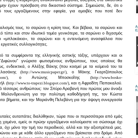
ην έχουν πρόσβαση στο δικαστικό σύστημα. Σημειώστε, δε, ότι ο
 τους εργαζόμενους στην εφορία, για αμοιβές που ποτέ δεν
Α
αλισμός τους, το σαρώνει η κρίση τους. Και βέβαια, τα σαρώνει και
Ε
ό τύπο και στον ιδιωτικό τομέα γενικότερα, τα σαρώνει ο διχασμός
αι «μπλοκάκια», τα σαρώνει και η εντεινόμενη ανασφάλεια που
εργατικές συλλογικότητες.
ό τα συμφέροντα της ελληνικής αστικής τάξης, υπάρχουν και οι
"Διφώνου" γνώρισα φωτισμένους ανθρώπους, τους οποίους θα
, ενδεικτικά, ο Αλέξης Βάκης (που κοσμεί με τα κείμενά του τα
λασάκης
(
http://www.musicpaper.gr/
),
o Μάκης Γκαρτζόπουλος
com/
),
ο Αντώνης Μποσκοΐτης
(
http://www.bosko-
αήλ
(
http://www.to-trapezi.blogspot.com/
)
,
και η Αφροδίτη Παπακαλού.
Α
κά τέσσερις ανθρώπους: τον Σπύρο Αραβανή που πρώτος μου άνοιξε
Κ
α Μαλανδρενιώτη για την πολύτιμη καθοδήγησή της, τον Κώστα
τα βήματα, και την Μαριάνθη Πελεβάνη για την άψογη συνεργασία
ευταίες αυταπάτες διαλύθηκαν, τώρα που οι περισσότεροι από εμάς
 χαμένα, εμείς οι πρώην εργαζόμενοι καλούμαστε να σώσουμε όχι
 όχι μόνο την τιμή του περιοδικού, αλλά και την αξιοπρέπειά μας.
φώνου και με κάθε άλλο εργαζόμενο που βρίσκεται στο δρόμο. Από