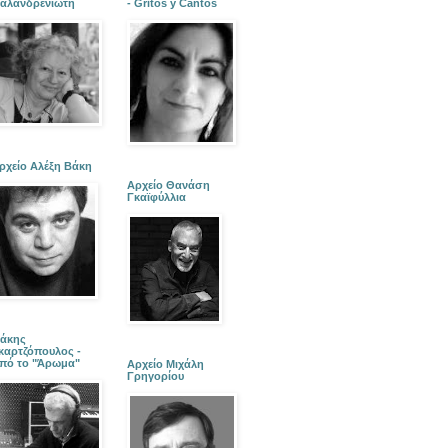
αλανδρενιώτη
- Gritos y Cantos
ρχείο Αλέξη Βάκη
Αρχείο Θανάση
Γκαϊφύλλια
άκης
καρτζόπουλος -
πό το "Άρωμα"
Αρχείο Μιχάλη
Γρηγορίου