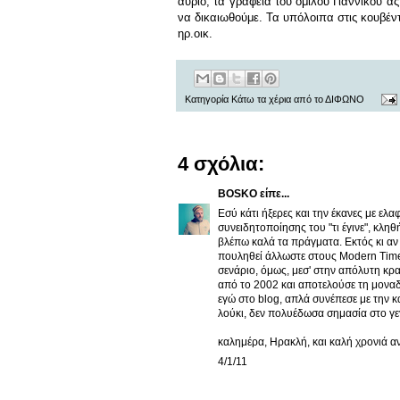
αύριο, τα γραφεία του ομίλου Γιαννίκου α
να δικαιωθούμε. Τα υπόλοιπα στις κουβέντ
ηρ.οικ.
Κατηγορία
Κάτω τα χέρια από το ΔΙΦΩΝΟ
4 σχόλια:
BOSKO
είπε...
Εσύ κάτι ήξερες και την έκανες με ελ
συνειδητοποίησης του "τι έγινε", κλ
βλέπω καλά τα πράγματα. Εκτός κι αν 
πουληθεί άλλωστε στους Modern Times
σενάριο, όμως, μεσ' στην απόλυτη κρ
από το 2002 και αποτελούσε τη μοναδ
εγώ στο blog, απλά συνέπεσε με την 
λούκι, δεν πολυέδωσα σημασία στο γε
καλημέρα, Ηρακλή, και καλή χρονιά αν
4/1/11