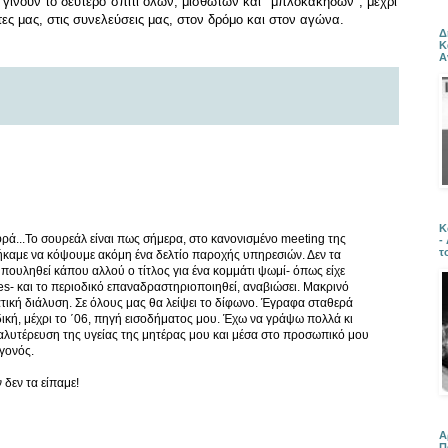
ς γίνουν το δεύτερο σπίτι όλων, μισθωτών και "μπλοκάκηδων", μέχρι
ες μας, στις συνελεύσεις μας, στον δρόμο και στον αγώνα.
Δ
Κ
Α
Κ
αφρά...Το σουρεάλ είναι πως σήμερα, στο κανονισμένο meeting της
-
τ
ηθήκαμε να κόψουμε ακόμη ένα δελτίο παροχής υπηρεσιών. Δεν τα
πουληθεί κάπου αλλού ο τίτλος για ένα κομμάτι ψωμί- όπως είχε
- και το περιοδικό επαναδραστηριοποιηθεί, αναβιώσει. Μακρινό
ατική διάλυση. Σε όλους μας θα λείψει το δίφωνο. Έγραφα σταθερά
ική, μέχρι το ΄06, πηγή εισοδήματος μου. Έχω να γράψω πολλά κι
καλυτέρευση της υγείας της μητέρας μου και μέσα στο προσωπικό μου
γονός.
 δεν τα είπαμε!
Α
Π