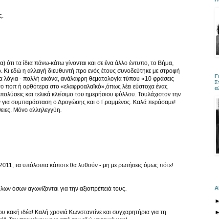
ς.
) ότι τα ίδια πάνω-κάτω γίνονται και σε ένα άλλο έντυπο, το Βήμα,
ο. Κι εδώ η αλλαγή διευθυντή προ ενός έτους συνοδεύτηκε με στρoφή
Γ
γα λόγια - πολλή εικόνα, ανάλαφρη θεματολογία τύπου «10 φράσεις
Σ
το ποπ ή ορθότερα στο «ελαφροαλαϊκό»,όπως λέει εύστοχα ένας
α
πολύσεις και τελικά κλείσιμο του ημερήσιου φύλλου. Τουλάχιστον την
αν για συμπαράσταση ο Δρογώσης και ο Γραμμένος. Καλά περάσαμε!
ειες. Μόνο αλληλεγγύη.
ο 2011, τα υπόλοιπα κάποτε θα λυθούν - μη με ρωτήσεις όμως πότε!
Α
λων όσων αγωνίζονται για την αξιοπρέπειά τους.
υ κακή ιδέα! Καλή χρονιά Κωνσταντίνε και συγχαρητήρια για τη