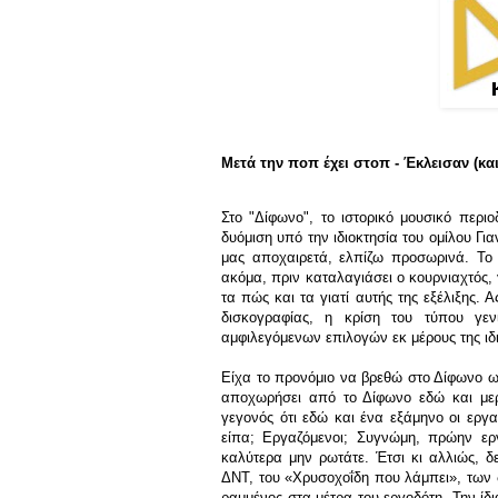
Μετά την ποπ έχει στοπ - Έκλεισαν (και
Στο "Δίφωνο", το ιστορικό μουσικό περι
δυόμιση υπό την ιδιοκτησία του ομίλου Για
μας αποχαιρετά, ελπίζω προσωρινά. Το 
ακόμα, πριν καταλαγιάσει ο κουρνιαχτός, 
τα πώς και τα γιατί αυτής της εξέλιξης
δισκογραφίας, η κρίση του τύπου γενι
αμφιλεγόμενων επιλογών εκ μέρους της ιδι
Είχα το προνόμιο να βρεθώ στο Δίφωνο ω
αποχωρήσει από το Δίφωνο εδώ και μερι
γεγονός ότι εδώ και ένα εξάμηνο οι εργ
είπα; Εργαζόμενοι; Συγνώμη, πρώην ερ
καλύτερα μην ρωτάτε. Έτσι κι αλλιώς, δε
ΔΝΤ, του «Χρυσοχοΐδη που λάμπει», των 
ραμμένος στα μέτρα του εργοδότη. Την ίδ