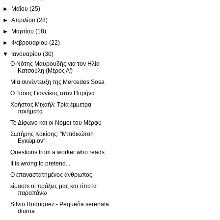
►
Μαΐου
(25)
►
Απριλίου
(28)
►
Μαρτίου
(18)
►
Φεβρουαρίου
(22)
▼
Ιανουαρίου
(30)
Ο Νότης Μαυρουδής για τον Ηλία
Κατσούλη (Μέρος Α')
Μια συνέντευξη της Mercedes Sosa
Ο Τάσος Γιαννίκος στον Πυρήνα
Χρήστος Μιχαήλ: Τρία έμμετρα
ποιήματα
Το Δίφωνο και οι Νόμοι του Μέρφυ
Σωτήρης Κακίσης: "Μπιθικώτση
Εγκώμιον"
Questions from a worker who reads
It is wrong to pretend...
Ο επαναστατημένος άνθρωπος
είμαστε οι πράξεις μας και τίποτα
παραπάνω
Silvio Rodriguez - Pequeña serenata
diurna