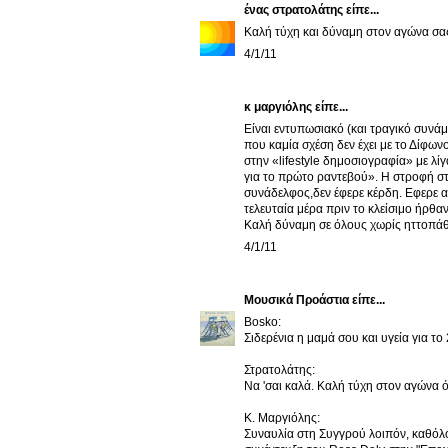
ένας στρατολάτης
είπε...
Καλή τύχη και δύναμη στον αγώνα σα
4/1/11
κ μαργιόλης είπε...
Είναι εντυπωσιακό (και τραγικό συνάμα
που καμία σχέση δεν έχει με το Δίφων
στην «lifestyle δημοσιογραφία» με λί
για το πρώτο ραντεβού». Η στροφή σ
συνάδελφος,δεν έφερε κέρδη. Εφερε α
τελευταία μέρα πριν το κλείσιμο ήρθ
Καλή δύναμη σε όλους χωρίς ηττοπάθ
4/1/11
Μουσικά Προάστια
είπε...
Bosko:
Σιδερένια η μαμά σου και υγεία για τ
Στρατολάτης:
Να 'σαι καλά. Καλή τύχη στον αγώνα ό
Κ. Μαργιόλης:
Συναυλία στη Συγγρού λοιπόν, καθόλο