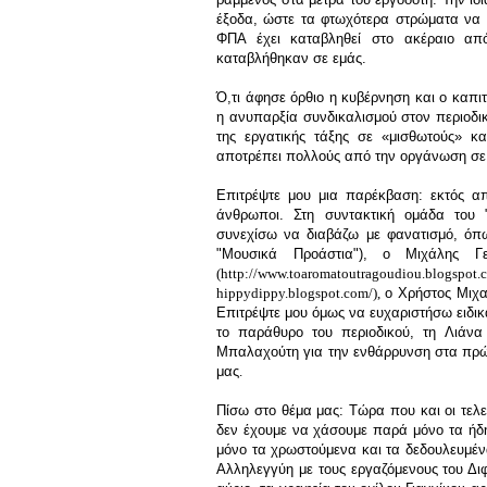
έξοδα, ώστε τα φτωχότερα στρώματα να μ
ΦΠΑ έχει καταβληθεί στο ακέραιο από
καταβλήθηκαν σε εμάς.
Ό,τι άφησε όρθιο η κυβέρνηση και ο καπιτ
η ανυπαρξία συνδικαλισμού στον περιοδικ
της εργατικής τάξης σε «μισθωτούς» κ
αποτρέπει πολλούς από την οργάνωση σε 
Επιτρέψτε μου μια παρέκβαση: εκτός απ
άνθρωποι. Στη συντακτική ομάδα του 
συνεχίσω να διαβάζω με φανατισμό, όπως
"Μουσικά Προάστια"), ο
Μιχάλης Γε
(
http://www.toaromatoutragoudiou.blogspot.
hippydippy.blogspot.com/
)
,
ο Χρήστος Μιχ
Επιτρέψτε μου όμως να ευχαριστήσω ειδι
το παράθυρο
του περιοδικού, τη Λιάν
Μπαλαχούτη για την ενθάρρυνση στα πρώ
μας
.
Πίσω στο θέμα μας: Τώρα που και οι τελ
δεν έχουμε να χάσουμε παρά μόνο τα ήδη
μόνο τα χρωστούμενα και τα δεδουλευμένα,
Αλληλεγγύη με τους εργαζόμενους του Δι