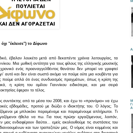
Μ
 όχι "έκλεισε") το Δίφωνο
Α
οδικό, έβαλαν λουκέτο μετά από δεκαπέντε χρόνια λειτουργίας, τα
ννίκου. Μια μυθική οντότητα για τους φίλους της ελληνικής μουσικής
χρονικό ενός προαναγγελθέντος θανάτου δεν μπορεί να γραφτεί
γι’ αυτό και δεν είναι σωστό ακόμα να πούμε ούτε μια κουβέντα για
. Ας πούμε απλά ότι ένας συνδυασμός πραγμάτων, όπως η κρίση της
κά, η κρίση του ομίλου Γιαννίκου ειδικότερα, και μια σειρά
οκτησίας έφεραν το τέλος.
ς συντάκτης από τα μέσα του 2008, και έχω το «προνόμιο» να έχω
Μ
Γ
κές εβδομάδες, προτού με διώξει ο ιδιοκτήτης του. Ο λόγος; Το
Α
αζόμενοι με μπλοκάκι παραμέναμε και παραμένουμε απλήρωτοι. Τι
γαζόμενοι ήθελα να πω. Για τους πρώην εργαζόμενους, λοιπόν,
ν μας ενδιαφέρουν δαύτοι... εμείς ακολουθούμε τις συστάσεις του
διανοουμένων και των τραπεζιτών μας. Ο νόμος είναι κομμένος και
ια στιγμή η κυβέρνηση ανακοινώνει μεγάλες αυξήσεις στα δικαστικά