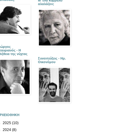
Μ' ένα κύμβαλο
αλαλάζον;
ιώργος
ταυριανός - Η
λήθεια της νύχτας
Συνεντεύξεις - Ηρ.
Οικονόμου
ΡΧΕΙΟΘΗΚΗ
►
2025
(10)
►
2024
(8)