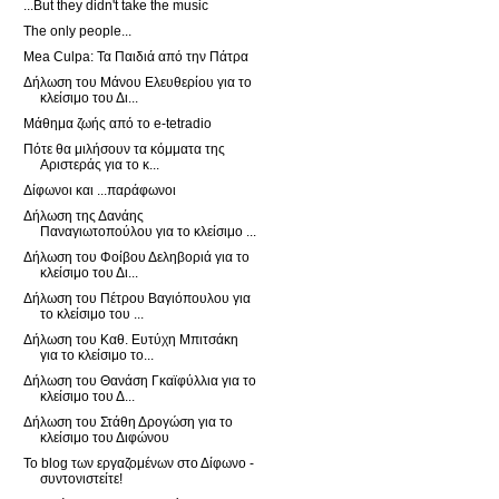
...But they didn't take the music
The only people...
Mea Culpa: Τα Παιδιά από την Πάτρα
Δήλωση του Μάνου Ελευθερίου για το
κλείσιμο του Δι...
Μάθημα ζωής από το e-tetradio
Πότε θα μιλήσουν τα κόμματα της
Αριστεράς για το κ...
Δίφωνοι και ...παράφωνοι
Δήλωση της Δανάης
Παναγιωτοπούλου για το κλείσιμο ...
Δήλωση του Φοίβου Δεληβοριά για το
κλείσιμο του Δι...
Δήλωση του Πέτρου Βαγιόπουλου για
το κλείσιμο του ...
Δήλωση του Καθ. Ευτύχη Μπιτσάκη
για το κλείσιμο το...
Δήλωση του Θανάση Γκαϊφύλλια για το
κλείσιμο του Δ...
Δήλωση του Στάθη Δρογώση για το
κλείσιμο του Διφώνου
Το blog των εργαζομένων στο Δίφωνο -
συντονιστείτε!