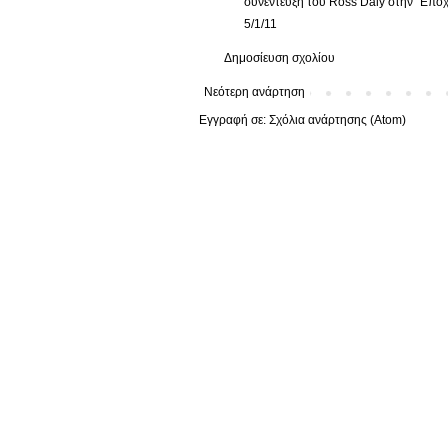
συνέντευξη του Ross Daly στην "Εποχή
5/1/11
Δημοσίευση σχολίου
Νεότερη ανάρτηση
Εγγραφή σε:
Σχόλια ανάρτησης (Atom)